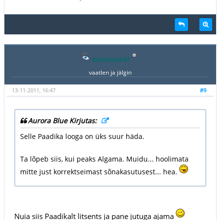
euroruubel
vaatlen ja jälgin
13-11-2011, 16:47
#9
Aurora Blue Kirjutas:
Selle Paadika looga on üks suur häda.
Ta lõpeb siis, kui peaks Algama. Muidu... hoolimata
mitte just korrektseimast sõnakasutusest... hea.
Nuia siis Paadikalt litsents ja pane jutuga ajama