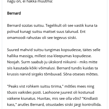
nagu on, ei hakka muutma:
Bernard
Bernard süütas suitsu. Tegelikult oli see vastik kuna ta
polnud kunagi suitsu maitset suus talunud. Ent
omamoodi rahustav oli see tegevus siiski.
Suured mahvid suitsu tungimas kopsudesse, täites selle
hallika massiga, millest osa kleepumas kopudesse.
Noojah. Surm saabub ju ükskord niikuinii - miks mitte
siis kasutada kõiki võimalusi. Bernard tundis kuidas ta
krussis närvid sirgeks tõmbuvad. Sõna otseses mõttes.
"Peaks vist rohkem suitsu tirima," mõtles mees ning
tõusis vaikides püsti. Laohoone juurest oli kostunud
väikene kiunatus. Huvitav, mis see olla võis? "Kindlasti
kass," arutles Bernard, otsustades siiski järgi kontrollida.