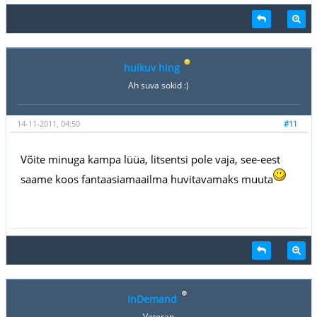
hulkuv hing
Ah suva sokid :)
14-11-2011, 04:50
#11
Võite minuga kampa lüüa, litsentsi pole vaja, see-eest
saame koos fantaasiamaailma huvitavamaks muuta
InDemand
Veteran