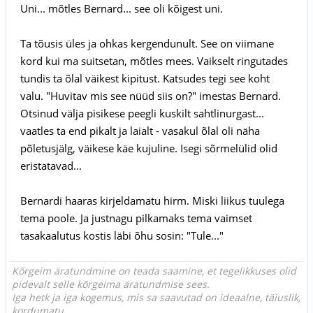
Uni... mõtles Bernard... see oli kõigest uni.
Ta tõusis üles ja ohkas kergendunult. See on viimane
kord kui ma suitsetan, mõtles mees. Vaikselt ringutades
tundis ta õlal väikest kipitust. Katsudes tegi see koht
valu. "Huvitav mis see nüüd siis on?" imestas Bernard.
Otsinud välja pisikese peegli kuskilt sahtlinurgast...
vaatles ta end pikalt ja laialt - vasakul õlal oli näha
põletusjälg, väikese käe kujuline. Isegi sõrmelülid olid
eristatavad...
Bernardi haaras kirjeldamatu hirm. Miski liikus tuulega
tema poole. Ja justnagu pilkamaks tema vaimset
tasakaalutus kostis läbi õhu sosin: "Tule..."
Kõrgeim äratundmine on teada saamine, et tegelikkuses olid
pidevalt selle kõrgeima äratundmise sees.
Iga hetk ja iga kogemus, mis sa saavutad on ideaalne, täiuslik,
kordumatu