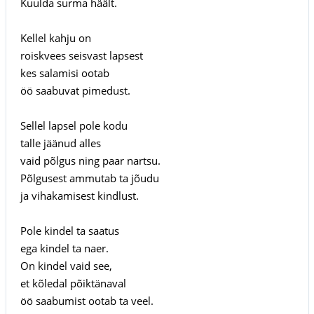
Kuulda surma häält.
Kellel kahju on
roiskvees seisvast lapsest
kes salamisi ootab
öö saabuvat pimedust.
Sellel lapsel pole kodu
talle jäänud alles
vaid põlgus ning paar nartsu.
Põlgusest ammutab ta jõudu
ja vihakamisest kindlust.
Pole kindel ta saatus
ega kindel ta naer.
On kindel vaid see,
et kõledal põiktänaval
öö saabumist ootab ta veel.