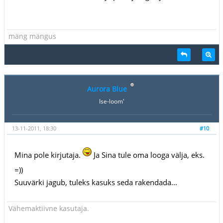
mäng mängus
Aurora Blue
Ise-loom'
13-11-2011, 18:30
#10
Mina pole kirjutaja.
Ja Sina tule oma looga välja, eks.
=))
Suuvärki jagub, tuleks kasuks seda rakendada...
Vähemaktiivne kasutaja.