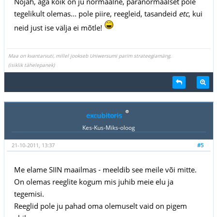
Nojah, aga kõik on ju normaalne, paranormaalset pole
tegelikult olemas... pole piire, reegleid, tasandeid
etc
, kui
neid just ise välja ei mõtle!
Maa on kvantarvuti, millel jookseb Uniwersumi parim strateegiamäng.
(isiklik tähelepanek)
excubitoris
Kes-Kus-Miks-oloog
21-10-2011, 13:37
#5
Me elame SIIN maailmas - meeldib see meile või mitte.
On olemas reeglite kogum mis juhib meie elu ja
tegemisi.
Reeglid pole ju pahad oma olemuselt vaid on pigem