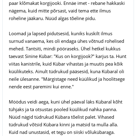
paar klõmakat korgijooki. Ennäe imet - rebane hakkaski
nägema, kuid mitte põrsast, vaid tema ette ilmus
roheline jääkaru. Nüüd algas tõeline pidu.
Loomad ja lapsed pidutsesid, kuniks kuskilt ilmus
surnud vanaema, kes oli endaga ühes võtnud rohelised
mehed. Tantsiti, mindi pööraseks. Ühel hetkel kukkus
taevast Sinine Kübar: "Kus on korgijook?" karjus ta. Hunt
viitas kanistrile, kuid Kübar vihastas ja muutis pea kõik
küülikuteks. Ainult tüdrukud pääsesid, kuna Kübaral oli
neile ülesanne. "Märgistage need küülikud ja hoolitsege
nende eest paremini kui enne."
Möödus veidi aega, kuni ühel päeval läks Kübaral kõht
tühjaks ja ta otsustas pooled küülikud nahka panna.
Nüüd nägid tüdrukud Kübara tõelist palet. Vihased
tüdrukud võtsid Kübara kinni ja matsid ta mulla alla.
Kuid nad unustasid, et tegu on siiski võlukübaraga.