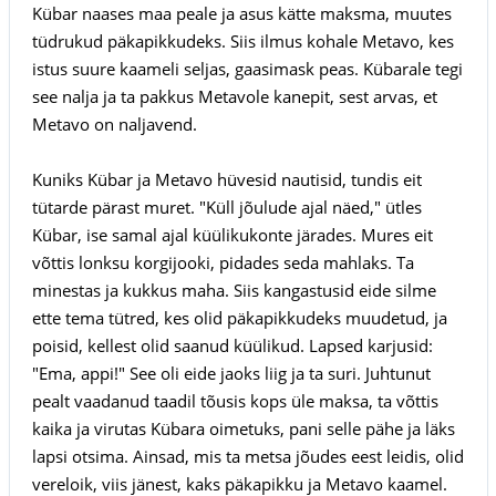
Kübar naases maa peale ja asus kätte maksma, muutes
tüdrukud päkapikkudeks. Siis ilmus kohale Metavo, kes
istus suure kaameli seljas, gaasimask peas. Kübarale tegi
see nalja ja ta pakkus Metavole kanepit, sest arvas, et
Metavo on naljavend.
Kuniks Kübar ja Metavo hüvesid nautisid, tundis eit
tütarde pärast muret. "Küll jõulude ajal näed," ütles
Kübar, ise samal ajal küülikukonte järades. Mures eit
võttis lonksu korgijooki, pidades seda mahlaks. Ta
minestas ja kukkus maha. Siis kangastusid eide silme
ette tema tütred, kes olid päkapikkudeks muudetud, ja
poisid, kellest olid saanud küülikud. Lapsed karjusid:
"Ema, appi!" See oli eide jaoks liig ja ta suri. Juhtunut
pealt vaadanud taadil tõusis kops üle maksa, ta võttis
kaika ja virutas Kübara oimetuks, pani selle pähe ja läks
lapsi otsima. Ainsad, mis ta metsa jõudes eest leidis, olid
vereloik, viis jänest, kaks päkapikku ja Metavo kaamel.