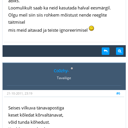
abiks.
Loomulikult saab ka neid kasutada halval eesmärgil.
Olgu meil siin siis rohkem mõistust nende reeglite
täitmisel
mis meid aitavad ja teiste ignoreerimisel
Co0zhy-
Tavaliige
21-10-2011, 23:19
#6
Seises vilkuva tänavapostiga
keset kõledat kõrvaltänavat,
võid tunda kõhedust.