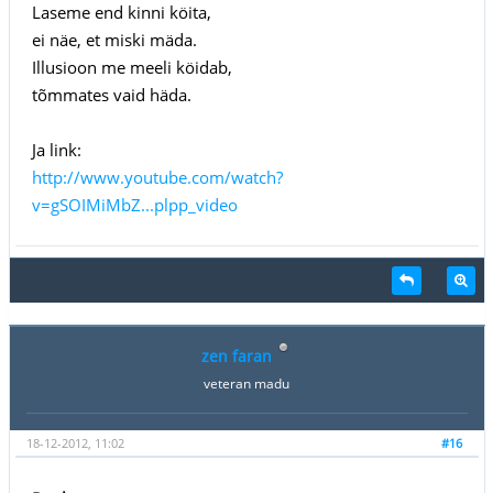
Laseme end kinni köita,
ei näe, et miski mäda.
Illusioon me meeli köidab,
tõmmates vaid häda.
Ja link:
http://www.youtube.com/watch?
v=gSOIMiMbZ...plpp_video
zen faran
veteran madu
18-12-2012, 11:02
#16