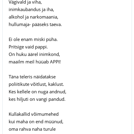
Vägivald ja viha,
inimkaubandus ja iha,
alkohol ja narkomaania,
hullumaja- pääseks taeva.
Ei ole enam miski püha.
Pritsige vaid pappi.
On huku äärel inimkond,
maailm meil hüüab APPI!
Täna teleris näidatakse
poliitikute võitlust, kaklust.
Kes kellele on nuga andnud,
kes hiljuti on vangi pandud.
Kullakallid võimumehed
kui maha on end müünud,
oma rahva naha turule