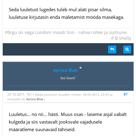
Seda luuletust lugedes tuleb mul alati pisar silma,
luuletuse kirjutasin enda mäletamist mööda masekaga.
Põrgu on väga Londoni moodi linn - rahva rohke ja suitsune.
-P.B.Shelly
Aurora Blue
Ise-loom'
23-10-2011, 18:11
#7
(Seda postitust muudeti viimati: 28-05-2013, 23:53 ja
muutjaks oli
Aurora Blue
.)
Luuletus... no nii... hästi. Muus osas - laseme asjal vabalt
kulgeda ja siis vastavalt jooksvale vajadusele
määratleme suunavaid tähiseid.