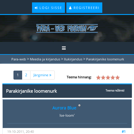
LOGI SISSE
REGISTREERI
>
>
>
Para-web
Meedia ja kirjandus
Ilukirjandus
Parakirjanike loomenurk
(current)
1
2
Järgmine
Teema hinnang:
Parakirjanike loomenurk
Teema režiimid
Aurora Blue
Ise-loom'
19-10-2011, 20:40
#1