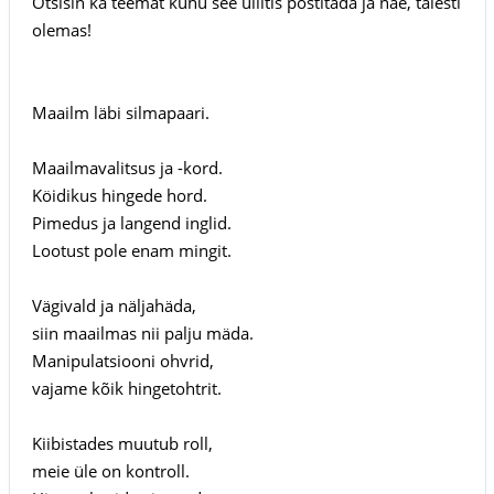
Otsisin ka teemat kuhu see üllitis postitada ja näe, täiesti
olemas!
Maailm läbi silmapaari.
Maailmavalitsus ja -kord.
Köidikus hingede hord.
Pimedus ja langend inglid.
Lootust pole enam mingit.
Vägivald ja näljahäda,
siin maailmas nii palju mäda.
Manipulatsiooni ohvrid,
vajame kõik hingetohtrit.
Kiibistades muutub roll,
meie üle on kontroll.