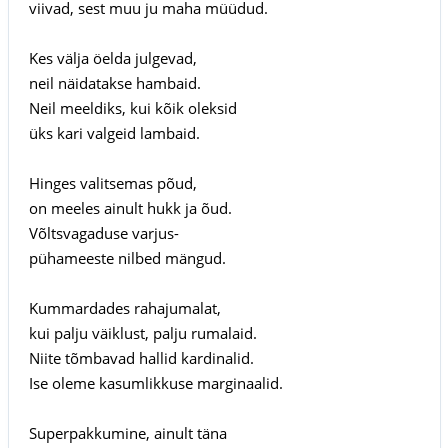
viivad, sest muu ju maha müüdud.
Kes välja öelda julgevad,
neil näidatakse hambaid.
Neil meeldiks, kui kõik oleksid
üks kari valgeid lambaid.
Hinges valitsemas põud,
on meeles ainult hukk ja õud.
Võltsvagaduse varjus-
pühameeste nilbed mängud.
Kummardades rahajumalat,
kui palju väiklust, palju rumalaid.
Niite tõmbavad hallid kardinalid.
Ise oleme kasumlikkuse marginaalid.
Superpakkumine, ainult täna