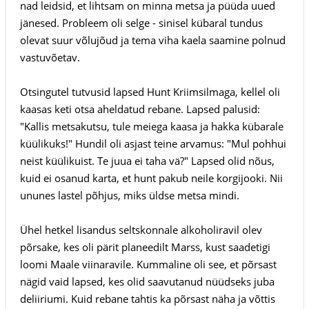
nad leidsid, et lihtsam on minna metsa ja püüda uued
jänesed. Probleem oli selge - sinisel kübaral tundus
olevat suur võlujõud ja tema viha kaela saamine polnud
vastuvõetav.
Otsingutel tutvusid lapsed Hunt Kriimsilmaga, kellel oli
kaasas keti otsa aheldatud rebane. Lapsed palusid:
"Kallis metsakutsu, tule meiega kaasa ja hakka kübarale
küülikuks!" Hundil oli asjast teine arvamus: "Mul pohhui
neist küülikuist. Te juua ei taha vä?" Lapsed olid nõus,
kuid ei osanud karta, et hunt pakub neile korgijooki. Nii
ununes lastel põhjus, miks üldse metsa mindi.
Ühel hetkel lisandus seltskonnale alkoholiravil olev
põrsake, kes oli pärit planeedilt Marss, kust saadetigi
loomi Maale viinaravile. Kummaline oli see, et põrsast
nägid vaid lapsed, kes olid saavutanud nüüdseks juba
deliiriumi. Kuid rebane tahtis ka põrsast näha ja võttis