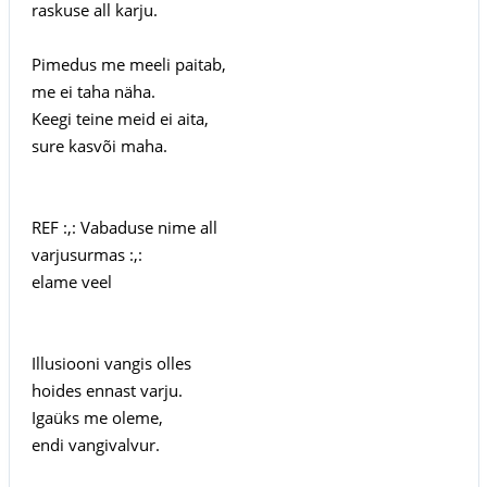
raskuse all karju.
Pimedus me meeli paitab,
me ei taha näha.
Keegi teine meid ei aita,
sure kasvõi maha.
REF :,: Vabaduse nime all
varjusurmas :,:
elame veel
Illusiooni vangis olles
hoides ennast varju.
Igaüks me oleme,
endi vangivalvur.