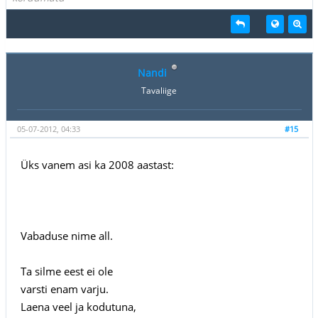
Nandi
Tavaliige
05-07-2012, 04:33
#15
Üks vanem asi ka 2008 aastast:
Vabaduse nime all.
Ta silme eest ei ole
varsti enam varju.
Laena veel ja kodutuna,