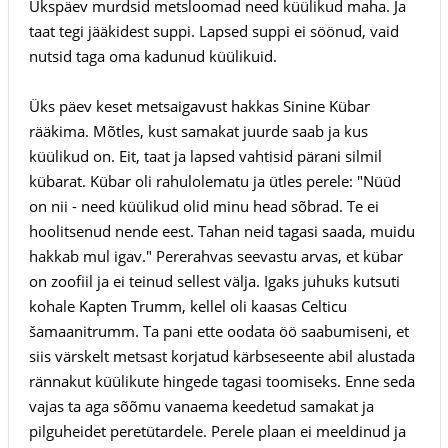
Ükspäev murdsid metsloomad need küülikud maha. Ja
taat tegi jääkidest suppi. Lapsed suppi ei söönud, vaid
nutsid taga oma kadunud küülikuid.
Üks päev keset metsaigavust hakkas Sinine Kübar
rääkima. Mõtles, kust samakat juurde saab ja kus
küülikud on. Eit, taat ja lapsed vahtisid pärani silmil
kübarat. Kübar oli rahulolematu ja ütles perele: "Nüüd
on nii - need küülikud olid minu head sõbrad. Te ei
hoolitsenud nende eest. Tahan neid tagasi saada, muidu
hakkab mul igav." Pererahvas seevastu arvas, et kübar
on zoofiil ja ei teinud sellest välja. Igaks juhuks kutsuti
kohale Kapten Trumm, kellel oli kaasas Celticu
šamaanitrumm. Ta pani ette oodata öö saabumiseni, et
siis värskelt metsast korjatud kärbseseente abil alustada
rännakut küülikute hingede tagasi toomiseks. Enne seda
vajas ta aga sõõmu vanaema keedetud samakat ja
pilguheidet peretütardele. Perele plaan ei meeldinud ja