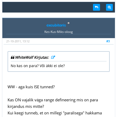
excubitoris
Kes-Kus-Miks-oloog
21-10-2011, 13:12
#3
WhiteWolf Kirjutas:
No kas on para? Või äkki ei ole?
WW - aga kuis ISE tunned?
Kas ON vajalik väga range defineering mis on para
kirjandus mis mitte?
Kui keegi tunneb, et on millegi "paralisega" hakkama