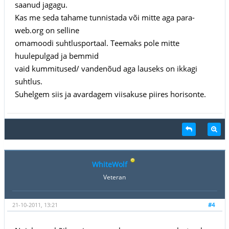
saanud jagagu.
Kas me seda tahame tunnistada või mitte aga para-
web.org on selline
omamoodi suhtlusportaal. Teemaks pole mitte
huulepulgad ja bemmid
vaid kummitused/ vandenõud aga lauseks on ikkagi
suhtlus.
Suhelgem siis ja avardagem viisakuse piires horisonte.
WhiteWolf
Veteran
21-10-2011, 13:21
#4