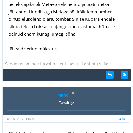
Selleks ajaks oli Metavo selginenud ja taati metsa
jälitanud. Hundiisuga Metavo sõi kõik tema ümber
olnud elusolendid ära, tõmbas Sinise Kübara endale
silmadele ja hakkas loojangu poole astuma. Kübar ei
öelnud enam kunagi ühtegi sõna.
Jäi vaid verine mälestus.
Sadamas on laev turvaline, ent laevu ei ehitata selleks.
Nandi
Tavaliige
04-07-2012, 14:26
#13