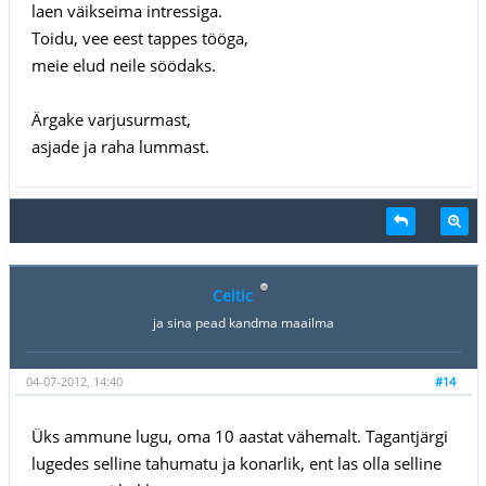
laen väikseima intressiga.
Toidu, vee eest tappes tööga,
meie elud neile söödaks.
Ärgake varjusurmast,
asjade ja raha lummast.
Celtic
ja sina pead kandma maailma
04-07-2012, 14:40
#14
Üks ammune lugu, oma 10 aastat vähemalt. Tagantjärgi
lugedes selline tahumatu ja konarlik, ent las olla selline