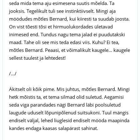
seda mida tema aju esimesena suutis mõelda. Ta
jooksis. Tegelikult tuli see instinktiivselt. Mingi aja
möödudes mõtles Bernard, kui kiiresti ta suudab joosta.
On vist tõesti tõsi et hirmuolukordades ületavad
inimesed end. Tundus nagu tema jalad ei puudutakski
maad. Tahe oli see mis teda edasi viis. Kuhu? Ei tea,
mõtles Bernard. Peaasi, et võimalikult kaugele... kaugele
sellest tuulest ja lehtedest!
/.../
Äkitselt oli kõik pime. Mis juhtus, mõtles Bernard. Mingi
hetk mõistis ta, et tema silmad olid suletud. Aegamisi
seda viga parandades nägi Bernard läbi poolsuletud
laugude uduselt lõpunipõlenud suitsukoni. Tuul mängis
endiselt väljal, lehed liuglesid endiselt mööda maapinda
kandes endaga kaasas salapärast sahinat.