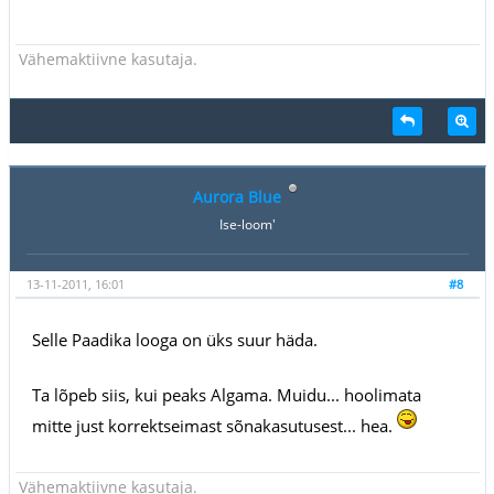
Vähemaktiivne kasutaja.
Aurora Blue
Ise-loom'
13-11-2011, 16:01
#8
Selle Paadika looga on üks suur häda.
Ta lõpeb siis, kui peaks Algama. Muidu... hoolimata
mitte just korrektseimast sõnakasutusest... hea.
Vähemaktiivne kasutaja.