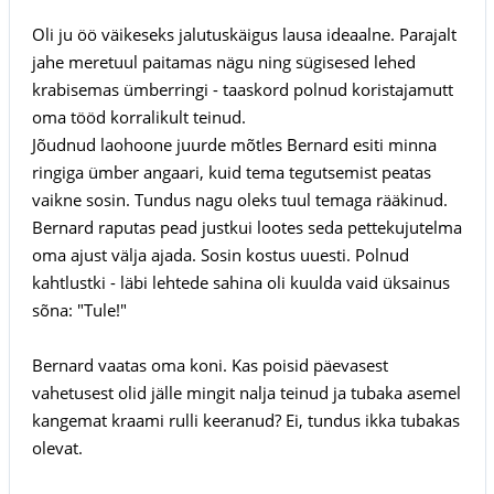
Oli ju öö väikeseks jalutuskäigus lausa ideaalne. Parajalt
jahe meretuul paitamas nägu ning sügisesed lehed
krabisemas ümberringi - taaskord polnud koristajamutt
oma tööd korralikult teinud.
Jõudnud laohoone juurde mõtles Bernard esiti minna
ringiga ümber angaari, kuid tema tegutsemist peatas
vaikne sosin. Tundus nagu oleks tuul temaga rääkinud.
Bernard raputas pead justkui lootes seda pettekujutelma
oma ajust välja ajada. Sosin kostus uuesti. Polnud
kahtlustki - läbi lehtede sahina oli kuulda vaid üksainus
sõna: "Tule!"
Bernard vaatas oma koni. Kas poisid päevasest
vahetusest olid jälle mingit nalja teinud ja tubaka asemel
kangemat kraami rulli keeranud? Ei, tundus ikka tubakas
olevat.