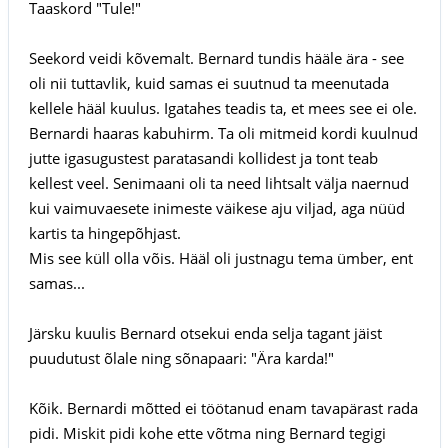
Taaskord "Tule!"
Seekord veidi kõvemalt. Bernard tundis hääle ära - see
oli nii tuttavlik, kuid samas ei suutnud ta meenutada
kellele hääl kuulus. Igatahes teadis ta, et mees see ei ole.
Bernardi haaras kabuhirm. Ta oli mitmeid kordi kuulnud
jutte igasugustest paratasandi kollidest ja tont teab
kellest veel. Senimaani oli ta need lihtsalt välja naernud
kui vaimuvaesete inimeste väikese aju viljad, aga nüüd
kartis ta hingepõhjast.
Mis see küll olla võis. Hääl oli justnagu tema ümber, ent
samas...
Järsku kuulis Bernard otsekui enda selja tagant jäist
puudutust õlale ning sõnapaari: "Ära karda!"
Kõik. Bernardi mõtted ei töötanud enam tavapärast rada
pidi. Miskit pidi kohe ette võtma ning Bernard tegigi