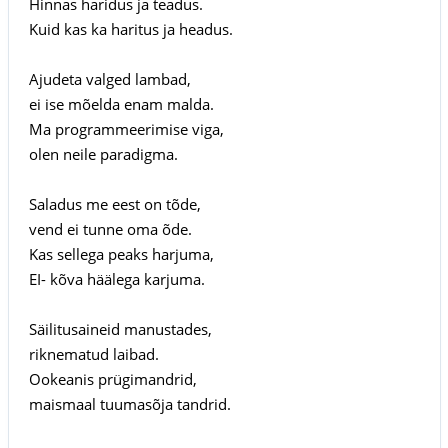
Hinnas haridus ja teadus.
Kuid kas ka haritus ja headus.
Ajudeta valged lambad,
ei ise mõelda enam malda.
Ma programmeerimise viga,
olen neile paradigma.
Saladus me eest on tõde,
vend ei tunne oma õde.
Kas sellega peaks harjuma,
EI- kõva häälega karjuma.
Säilitusaineid manustades,
riknematud laibad.
Ookeanis prügimandrid,
maismaal tuumasõja tandrid.