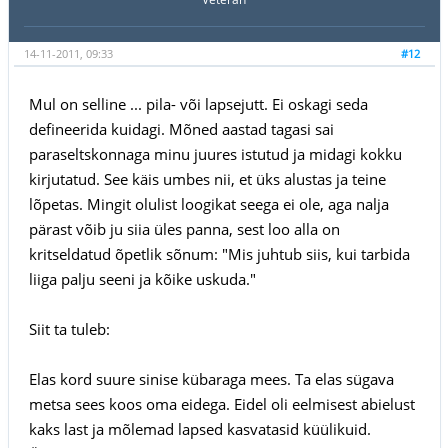
14-11-2011, 09:33
#12
Mul on selline ... pila- või lapsejutt. Ei oskagi seda
defineerida kuidagi. Mõned aastad tagasi sai
paraseltskonnaga minu juures istutud ja midagi kokku
kirjutatud. See käis umbes nii, et üks alustas ja teine
lõpetas. Mingit olulist loogikat seega ei ole, aga nalja
pärast võib ju siia üles panna, sest loo alla on
kritseldatud õpetlik sõnum: "Mis juhtub siis, kui tarbida
liiga palju seeni ja kõike uskuda."
Siit ta tuleb:
Elas kord suure sinise kübaraga mees. Ta elas sügava
metsa sees koos oma eidega. Eidel oli eelmisest abielust
kaks last ja mõlemad lapsed kasvatasid küülikuid.