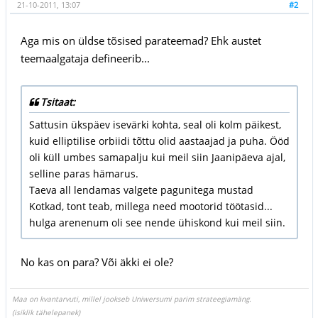
21-10-2011, 13:07
#2
Aga mis on üldse tõsised parateemad? Ehk austet
teemaalgataja defineerib...
Tsitaat:
Sattusin ükspäev isevärki kohta, seal oli kolm päikest,
kuid elliptilise orbiidi tõttu olid aastaajad ja puha. Ööd
oli küll umbes samapalju kui meil siin Jaanipäeva ajal,
selline paras hämarus.
Taeva all lendamas valgete pagunitega mustad
Kotkad, tont teab, millega need mootorid töötasid...
hulga arenenum oli see nende ühiskond kui meil siin.
No kas on para? Või äkki ei ole?
Maa on kvantarvuti, millel jookseb Uniwersumi parim strateegiamäng.
(isiklik tähelepanek)