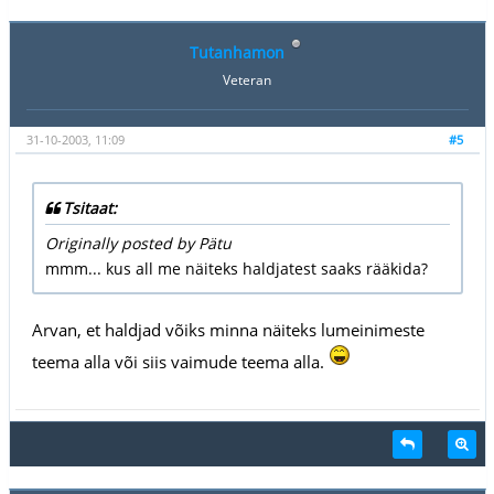
Tutanhamon
Veteran
31-10-2003, 11:09
#5
Tsitaat:
Originally posted by Pätu
mmm... kus all me näiteks haldjatest saaks rääkida?
Arvan, et haldjad võiks minna näiteks lumeinimeste
teema alla või siis vaimude teema alla.