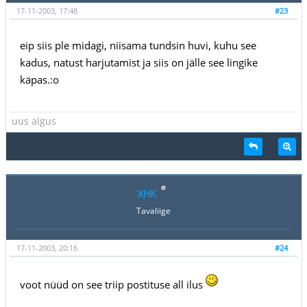
17-11-2003, 17:48
#23
eip siis ple midagi, niisama tundsin huvi, kuhu see
kadus, natust harjutamist ja siis on jälle see lingike
käpas.:o
uus algus
XHK
Tavaliige
17-11-2003, 20:16
#24
voot nüüd on see triip postituse all ilus