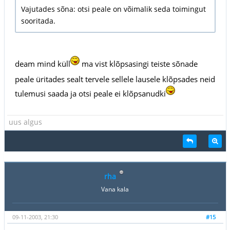
Vajutades sõna: otsi peale on võimalik seda toimingut
sooritada.
deam mind küll
ma vist klõpsasingi teiste sõnade
peale üritades sealt tervele sellele lausele klõpsades neid
tulemusi saada ja otsi peale ei klõpsanudki
uus algus
rha
Vana kala
09-11-2003, 21:30
#15