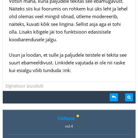
Võtsin maha, kuna paljudele tekitas see ebamugavust.
Näiteks siis kui foorumis on rohkem kui üks leht ja lehel
olid olemas veel mingid sõnad, ütleme modereerib,
näiteks, kuvati kõik see lingina. Sellist asja aga ei tohi
olla. Lisaks kõigele jäi too funktsioon edasisisele
koodiarendusele jalgu.
Usun ja loodan, et sulle ja paljudele teistele ei tekita see
suurt ebameeldivust. Linkidele vajutada ei ole nii raske
kui esialgu võib tunduda :ink:
Signatuur puudub
hiidlane
vol.4