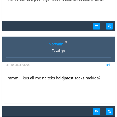
Norwain
Tavaliige
31-10-2003, 08:05
#4
mmm... kus all me näiteks haldjatest saaks rääkida?