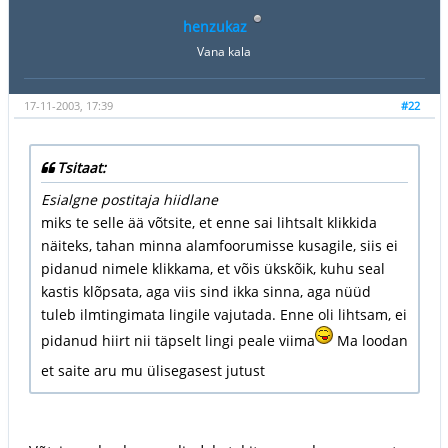
henzukaz
Vana kala
17-11-2003, 17:39
#22
Tsitaat:
Esialgne postitaja hiidlane
miks te selle ää võtsite, et enne sai lihtsalt klikkida
näiteks, tahan minna alamfoorumisse kusagile, siis ei
pidanud nimele klikkama, et võis ükskõik, kuhu seal
kastis klõpsata, aga viis sind ikka sinna, aga nüüd
tuleb ilmtingimata lingile vajutada. Enne oli lihtsam, ei
pidanud hiirt nii täpselt lingi peale viima
Ma loodan
et saite aru mu ülisegasest jutust