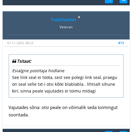
Tutanhamon
Veteran
07-11-2003, 08:23
#13
Tsitaat:
Esialgne postitaja hiidlane
See link seal ei tööta, sest see polegi link seal, praegu
on seal selle txt-i otsi kõiki blablabla.. lihtsalt sihune
kiri, sinna peale vajutades ei toimu midagi
Vajutades sõna: otsi peale on võimalik seda toimingut
sooritada.