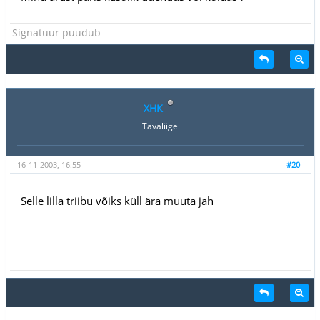
Signatuur puudub
XHK
Tavaliige
16-11-2003, 16:55
#20
Selle lilla triibu võiks küll ära muuta jah