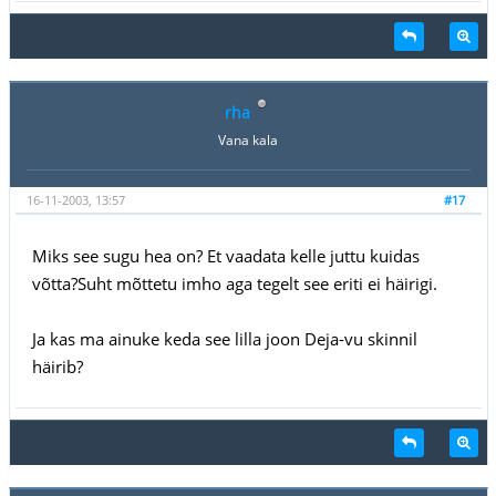
rha
Vana kala
16-11-2003, 13:57
#17
Miks see sugu hea on? Et vaadata kelle juttu kuidas
võtta?Suht mõttetu imho aga tegelt see eriti ei häirigi.
Ja kas ma ainuke keda see lilla joon Deja-vu skinnil
häirib?