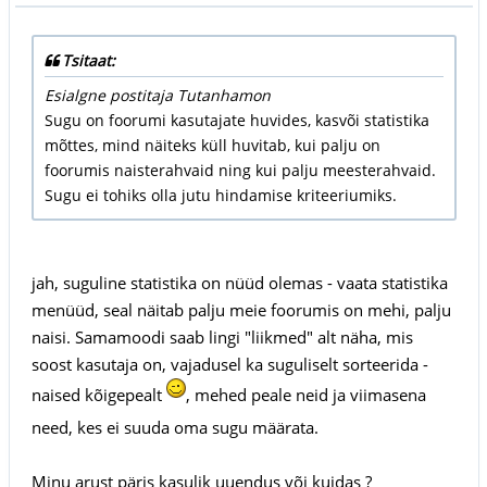
Tsitaat:
Esialgne postitaja Tutanhamon
Sugu on foorumi kasutajate huvides, kasvõi statistika
mõttes, mind näiteks küll huvitab, kui palju on
foorumis naisterahvaid ning kui palju meesterahvaid.
Sugu ei tohiks olla jutu hindamise kriteeriumiks.
jah, suguline statistika on nüüd olemas - vaata statistika
menüüd, seal näitab palju meie foorumis on mehi, palju
naisi. Samamoodi saab lingi "liikmed" alt näha, mis
soost kasutaja on, vajadusel ka suguliselt sorteerida -
naised kõigepealt
, mehed peale neid ja viimasena
need, kes ei suuda oma sugu määrata.
Minu arust päris kasulik uuendus või kuidas ?