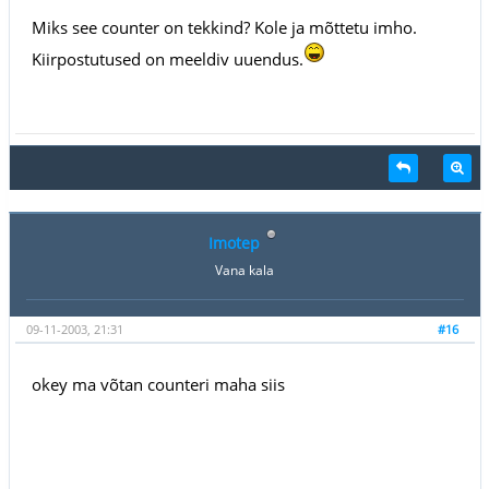
Miks see counter on tekkind? Kole ja mõttetu imho.
Kiirpostutused on meeldiv uuendus.
Imotep
Vana kala
09-11-2003, 21:31
#16
okey ma võtan counteri maha siis