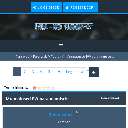
LOGI SISSE
REGISTREERI
>
>
>
Para-web
Para-web
Foorum
Muudatused PW parandamiseks
...
(current)
1
2
3
4
5
19
Järgmine
Teema hinnang:
Muudatused PW parandamiseks
Teema režiimid
Tutanhamon
Veteran