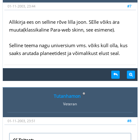
01-11-2003, 23:44
#7
Allikirja ees on selline rõve lilla joon. SElle võiks ära
muuta(klassikaline Para-web skinn, see esimene).
Selline teema nagu universium vms. võiks küll olla, kus
saaks arutada planeetidest ja võimalikust elust seal.
Tutanhamon
Veteran
01-11-2003, 23:51
#8