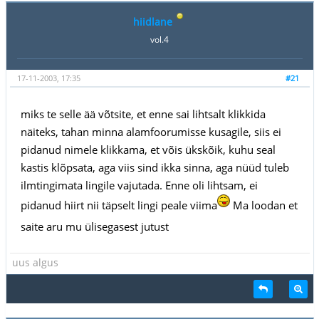
hiidlane
vol.4
17-11-2003, 17:35
#21
miks te selle ää võtsite, et enne sai lihtsalt klikkida
näiteks, tahan minna alamfoorumisse kusagile, siis ei
pidanud nimele klikkama, et võis ükskõik, kuhu seal
kastis klõpsata, aga viis sind ikka sinna, aga nüüd tuleb
ilmtingimata lingile vajutada. Enne oli lihtsam, ei
pidanud hiirt nii täpselt lingi peale viima
Ma loodan et
saite aru mu ülisegasest jutust
uus algus