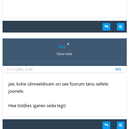
rha
Vana kala
17-11-2003, 21:05
#25
jee, kohe ülimeeldivam on see foorum tänu sellele
joonele.
Hea töö(kes iganes seda tegi)