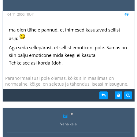
04-11-2003, 19:44
#9
ma olen tähele pannud, et inimesed kasutavad sellist
asja:
Aga seda sellepärast, et sellist emoticoni pole. Samas on
siin palju emoticone mida keegi ei kasuta.
Tehke see asi korda {doh.
Paranormaalsusi pole olemas, kõiks siin maailmas on
normaalne, kõigel on seletus ja tähendus, iseasi missugune.
kal
Vana kala