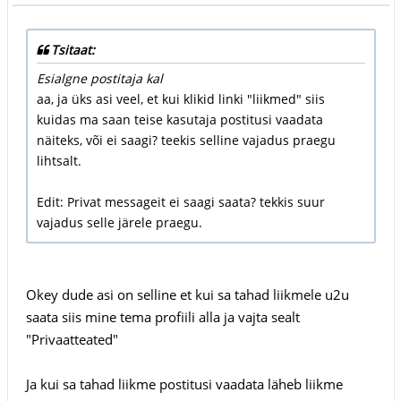
Tsitaat:
Esialgne postitaja kal
aa, ja üks asi veel, et kui klikid linki "liikmed" siis
kuidas ma saan teise kasutaja postitusi vaadata
näiteks, või ei saagi? teekis selline vajadus praegu
lihtsalt.
Edit: Privat messageit ei saagi saata? tekkis suur
vajadus selle järele praegu.
Okey dude asi on selline et kui sa tahad liikmele u2u
saata siis mine tema profiili alla ja vajta sealt
"Privaatteated"
Ja kui sa tahad liikme postitusi vaadata läheb liikme