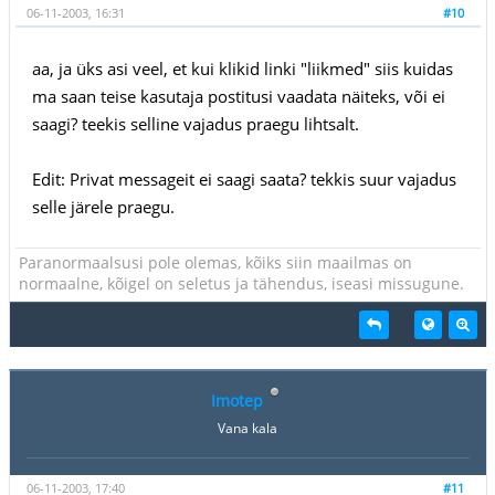
06-11-2003, 16:31
#10
aa, ja üks asi veel, et kui klikid linki "liikmed" siis kuidas
ma saan teise kasutaja postitusi vaadata näiteks, või ei
saagi? teekis selline vajadus praegu lihtsalt.
Edit: Privat messageit ei saagi saata? tekkis suur vajadus
selle järele praegu.
Paranormaalsusi pole olemas, kõiks siin maailmas on
normaalne, kõigel on seletus ja tähendus, iseasi missugune.
Imotep
Vana kala
06-11-2003, 17:40
#11