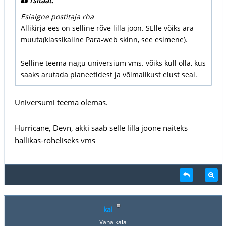
Tsitaat:
Esialgne postitaja rha
Allikirja ees on selline rõve lilla joon. SElle võiks ära
muuta(klassikaline Para-web skinn, see esimene).
Selline teema nagu universium vms. võiks küll olla, kus
saaks arutada planeetidest ja võimalikust elust seal.
Universumi teema olemas.
Hurricane, Devn, äkki saab selle lilla joone näiteks
hallikas-roheliseks vms
kal
Vana kala