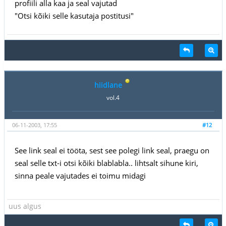
profiili alla kaa ja seal vajutad
"Otsi kõiki selle kasutaja postitusi"
hiidlane
vol.4
06-11-2003, 17:55
#12
See link seal ei tööta, sest see polegi link seal, praegu on
seal selle txt-i otsi kõiki blablabla.. lihtsalt sihune kiri,
sinna peale vajutades ei toimu midagi
uus algus