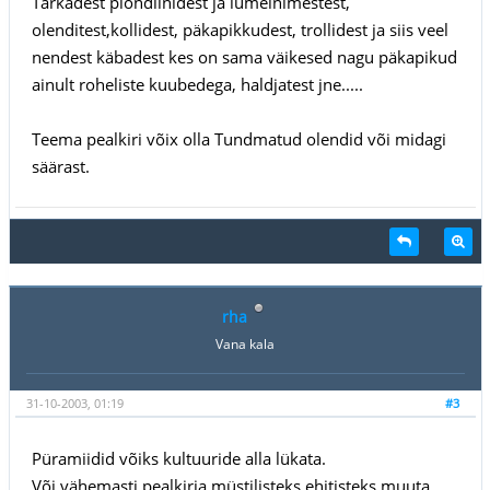
Tarkadest plondiinidest ja lumeinimestest,
olenditest,kollidest, päkapikkudest, trollidest ja siis veel
nendest käbadest kes on sama väikesed nagu päkapikud
ainult roheliste kuubedega, haldjatest jne.....
Teema pealkiri võix olla Tundmatud olendid või midagi
säärast.
rha
Vana kala
31-10-2003, 01:19
#3
Püramiidid võiks kultuuride alla lükata.
Või vähemasti pealkirja müstilisteks ehitisteks muuta.