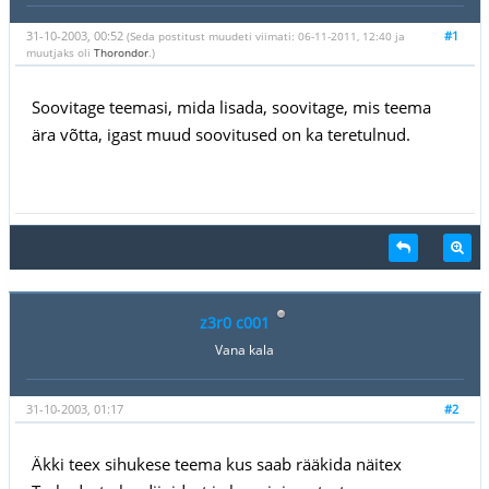
31-10-2003, 00:52
#1
(Seda postitust muudeti viimati: 06-11-2011, 12:40 ja
muutjaks oli
Thorondor
.)
Soovitage teemasi, mida lisada, soovitage, mis teema
ära võtta, igast muud soovitused on ka teretulnud.
z3r0 c001
Vana kala
31-10-2003, 01:17
#2
Äkki teex sihukese teema kus saab rääkida näitex