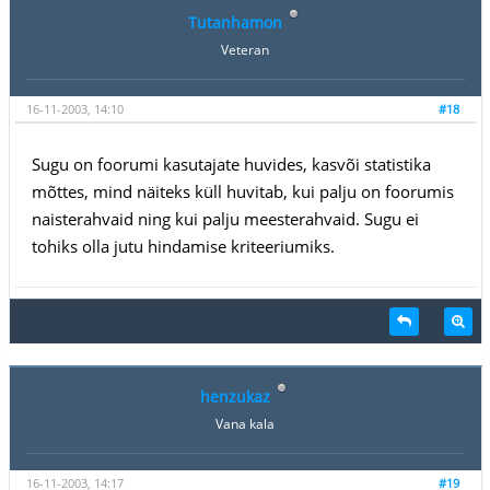
Tutanhamon
Veteran
16-11-2003, 14:10
#18
Sugu on foorumi kasutajate huvides, kasvõi statistika
mõttes, mind näiteks küll huvitab, kui palju on foorumis
naisterahvaid ning kui palju meesterahvaid. Sugu ei
tohiks olla jutu hindamise kriteeriumiks.
henzukaz
Vana kala
16-11-2003, 14:17
#19