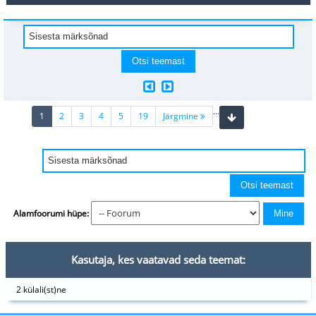
...
(current)
1
2
3
4
5
19
Järgmine
Alamfoorumi hüpe:
Kasutaja, kes vaatavad seda teemat:
2 külali(st)ne