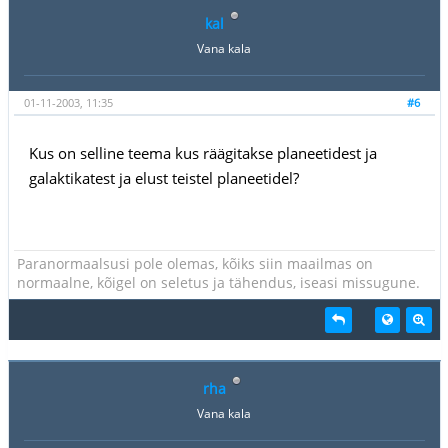
kal
Vana kala
01-11-2003, 11:35
#6
Kus on selline teema kus räägitakse planeetidest ja
galaktikatest ja elust teistel planeetidel?
Paranormaalsusi pole olemas, kõiks siin maailmas on
normaalne, kõigel on seletus ja tähendus, iseasi missugune.
rha
Vana kala