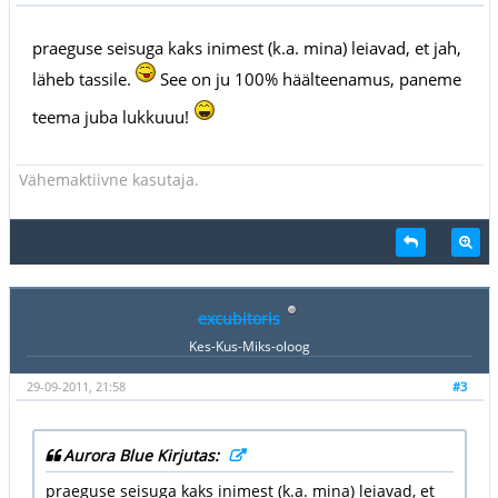
praeguse seisuga kaks inimest (k.a. mina) leiavad, et jah,
läheb tassile.
See on ju 100% häälteenamus, paneme
teema juba lukkuuu!
Vähemaktiivne kasutaja.
excubitoris
Kes-Kus-Miks-oloog
29-09-2011, 21:58
#3
Aurora Blue Kirjutas:
praeguse seisuga kaks inimest (k.a. mina) leiavad, et