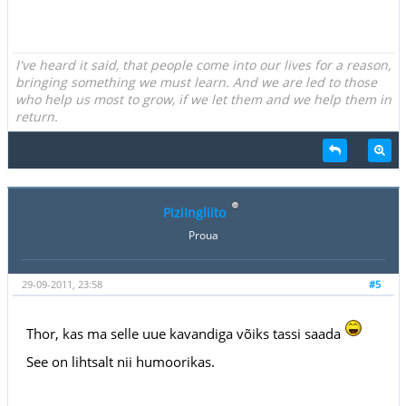
I've heard it said, that people come into our lives for a reason,
bringing something we must learn. And we are led to those
who help us most to grow, if we let them and we help them in
return.
PiziIngliito
Proua
29-09-2011, 23:58
#5
Thor, kas ma selle uue kavandiga võiks tassi saada
See on lihtsalt nii humoorikas.