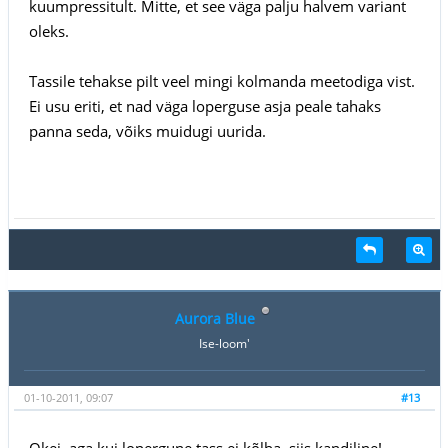
kuumpressitult. Mitte, et see väga palju halvem variant
oleks.
Tassile tehakse pilt veel mingi kolmanda meetodiga vist.
Ei usu eriti, et nad väga loperguse asja peale tahaks
panna seda, võiks muidugi uurida.
Aurora Blue
Ise-loom'
01-10-2011, 09:07
#13
Okei, aga kui lopergune tass ei kõlba, siis kandiline!