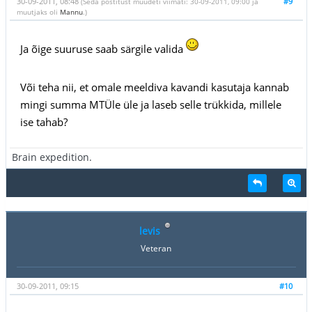
30-09-2011, 08:48
#9
(Seda postitust muudeti viimati: 30-09-2011, 09:00 ja
muutjaks oli
Mannu
.)
Ja õige suuruse saab särgile valida
Või teha nii, et omale meeldiva kavandi kasutaja kannab
mingi summa MTÜle üle ja laseb selle trükkida, millele
ise tahab?
Brain expedition.
levis
Veteran
30-09-2011, 09:15
#10