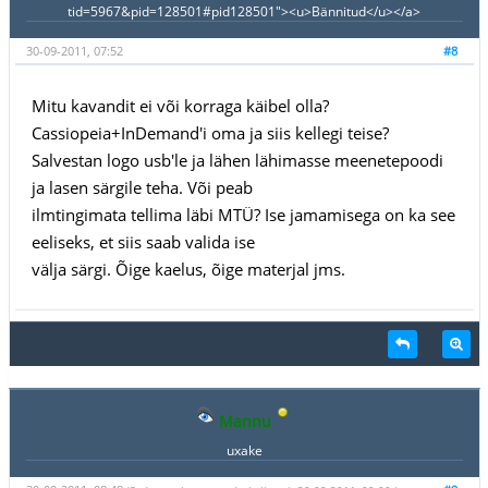
tid=5967&pid=128501#pid128501"><u>Bännitud</u></a>
30-09-2011, 07:52
#8
Mitu kavandit ei või korraga käibel olla?
Cassiopeia+InDemand'i oma ja siis kellegi teise?
Salvestan logo usb'le ja lähen lähimasse meenetepoodi
ja lasen särgile teha. Või peab
ilmtingimata tellima läbi MTÜ? Ise jamamisega on ka see
eeliseks, et siis saab valida ise
välja särgi. Õige kaelus, õige materjal jms.
Mannu
uxake