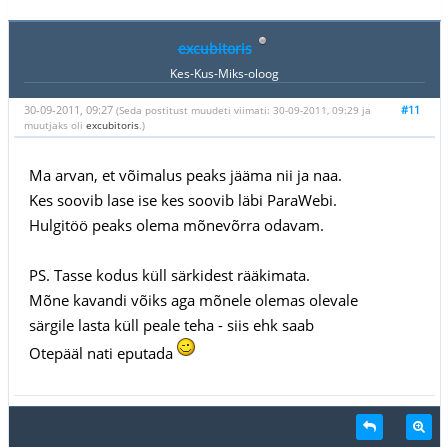
excubitoris
Kes-Kus-Miks-oloog
30-09-2011, 09:27
#11
(Seda postitust muudeti viimati: 30-09-2011, 09:29 ja
muutjaks oli
excubitoris
.)
Ma arvan, et võimalus peaks jääma nii ja naa.
Kes soovib lase ise kes soovib läbi ParaWebi.
Hulgitöö peaks olema mõnevõrra odavam.
PS. Tasse kodus küll särkidest rääkimata.
Mõne kavandi võiks aga mõnele olemas olevale
särgile lasta küll peale teha - siis ehk saab
Otepääl nati eputada