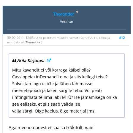
Thorondor
Veteran
30-09-2011, 12:03
#12
(Seda postitust muudeti viimati: 30-09-2011, 12:04 ja
muutjaks oli
Thorondor
.)
Arila Kirjutas:
Mitu kavandit ei või korraga käibel olla?
Cassiopeia+InDemand'i oma ja siis kellegi teise?
Salvestan logo usb'le ja lähen lähimasse
meenetepoodi ja lasen särgile teha. Või peab
ilmtingimata tellima läbi MTÜ? Ise jamamisega on ka
see eeliseks, et siis saab valida ise
välja särgi. Õige kaelus, õige materjal jms.
Aga meenetepoest ei saa sa trükitult, vaid