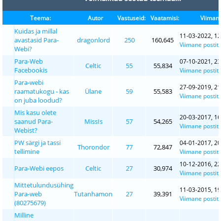
Teema:
Autor
Vastuseid:
Vaatamisi:
Viimane
Kuidas ja millal
11-03-2022, 12
avastasid Para-
dragonlord
250
160,645
Viimane postit
Webi?
Para-Web
07-10-2021, 23
Celtic
55
55,834
Facebookis
Viimane postit
Para-webi
27-09-2019, 21
raamatukogu - kas
Ülane
59
55,583
Viimane postit
on juba loodud?
Mis kasu olete
20-03-2017, 16
saanud Para-
MissIs
57
54,265
Viimane postit
Webist?
PW särgi ja tassi
04-01-2017, 20
Thorondor
77
72,847
tellimine
Viimane postit
10-12-2016, 22
Para-Webi eepos
Celtic
27
30,974
Viimane postit
Mittetulundusühing
11-03-2015, 19
Para-web
Tutanhamon
27
39,391
Viimane postit
(80275679)
Milline