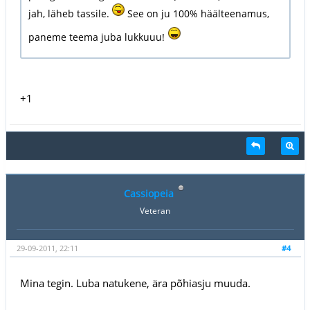
jah, läheb tassile.
See on ju 100% häälteenamus,
paneme teema juba lukkuuu!
+1
Cassiopeia
Veteran
29-09-2011, 22:11
#4
Mina tegin. Luba natukene, ära põhiasju muuda.