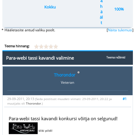
4
h
Kokku
100%
ä
äl
t
* Hääletasite antud valiku poolt.
[
Näita tulemusi
]
Teema hinnang:
Para-webi tassi kavandi valimine
Teema režiimid
Thorondor
Veteran
29-09-2011, 20:13
#1
(Seda postitust muudeti viimati: 29-09-2011, 20:22 ja
muutjaks oli
Thorondor
.)
Para-webi tassi kavandi konkursi võitja on selgunud!
kliki pildil