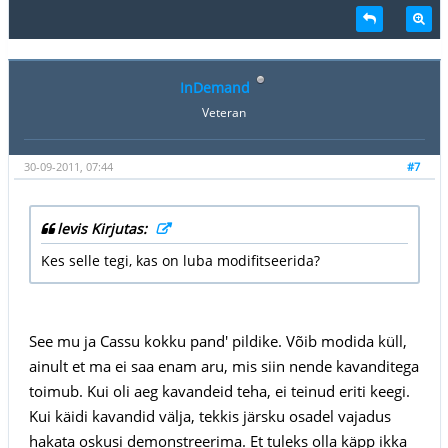
InDemand
Veteran
30-09-2011, 07:44
#7
levis Kirjutas:
Kes selle tegi, kas on luba modifitseerida?
See mu ja Cassu kokku pand' pildike. Võib modida küll,
ainult et ma ei saa enam aru, mis siin nende kavanditega
toimub. Kui oli aeg kavandeid teha, ei teinud eriti keegi.
Kui käidi kavandid välja, tekkis järsku osadel vajadus
hakata oskusi demonstreerima. Et tuleks olla käpp ikka