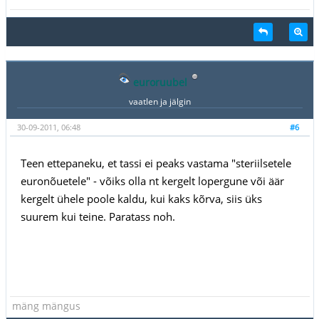
euroruubel
vaatlen ja jälgin
30-09-2011, 06:48
#6
Teen ettepaneku, et tassi ei peaks vastama "steriilsetele
euronõuetele" - võiks olla nt kergelt lopergune või äär
kergelt ühele poole kaldu, kui kaks kõrva, siis üks
suurem kui teine. Paratass noh.
mäng mängus