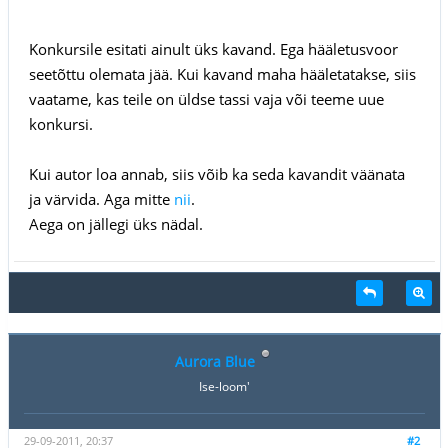
Konkursile esitati ainult üks kavand. Ega hääletusvoor
seetõttu olemata jää. Kui kavand maha hääletatakse, siis
vaatame, kas teile on üldse tassi vaja või teeme uue
konkursi.
Kui autor loa annab, siis võib ka seda kavandit väänata
ja värvida. Aga mitte
nii
.
Aega on jällegi üks nädal.
Aurora Blue
Ise-loom'
29-09-2011, 20:37
#2