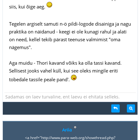
siis, kui õige aeg.
Tegelen argiselt samuti n-ö pildi-logode disainiga ja nagu
praktika on näidanud - keegi ei ole kunagi rahul ja alati
on need, kellel tekib pärast teenuse valmimist "oma
nägemus".
Aga muidu - Thori kavand võiks ka olla tassi kavand.
Sellisest jooks vahel küll, kui see oleks mingile eriti
tobedale tassile peale pand'.
Sadamas on laev turvaline, ent laevu ei ehitata selleks.
Arila
<a href="http://www.para-web.org/showthread.php?