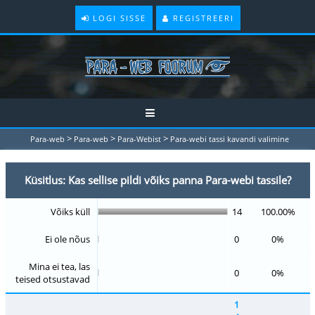
LOGI SISSE
REGISTREERI
>
>
>
Para-web
Para-web
Para-Webist
Para-webi tassi kavandi valimine
Küsitlus: Kas sellise pildi võiks panna Para-webi tassile?
Võiks küll
14
100.00%
Ei ole nõus
0
0%
Mina ei tea, las
0
0%
teised otsustavad
1