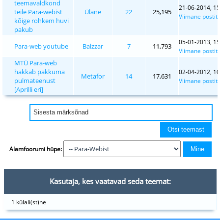
teemavaldkond
21-06-2014, 15
teile Para-webist
Ülane
22
25,195
Viimane postit
kõige rohkem huvi
pakub
05-01-2013, 15
Para-web youtube
Balzzar
7
11,793
Viimane postit
MTÜ Para-web
hakkab pakkuma
02-04-2012, 10
Metafor
14
17,631
pulmateenust
Viimane postit
[Aprilli eri]
Alamfoorumi hüpe:
Kasutaja, kes vaatavad seda teemat:
1 külali(st)ne