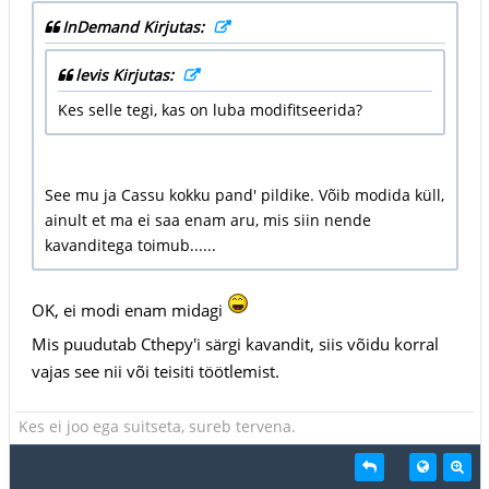
InDemand Kirjutas:
levis Kirjutas:
Kes selle tegi, kas on luba modifitseerida?
See mu ja Cassu kokku pand' pildike. Võib modida küll,
ainult et ma ei saa enam aru, mis siin nende
kavanditega toimub......
OK, ei modi enam midagi
Mis puudutab Cthepy'i särgi kavandit, siis võidu korral
vajas see nii või teisiti töötlemist.
Kes ei joo ega suitseta, sureb tervena.