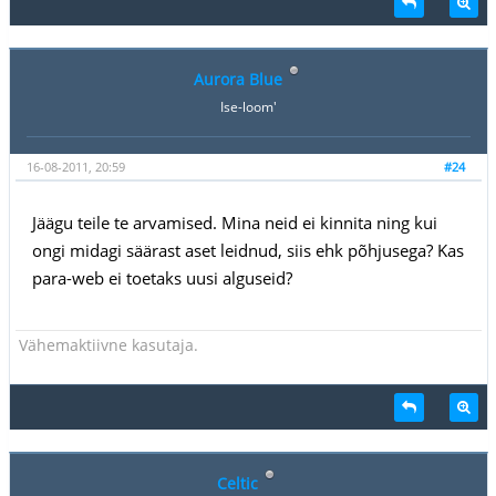
Aurora Blue
Ise-loom'
16-08-2011, 20:59
#24
Jäägu teile te arvamised. Mina neid ei kinnita ning kui
ongi midagi säärast aset leidnud, siis ehk põhjusega? Kas
para-web ei toetaks uusi alguseid?
Vähemaktiivne kasutaja.
Celtic