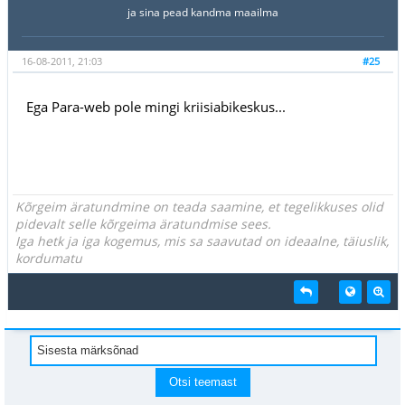
ja sina pead kandma maailma
16-08-2011, 21:03
#25
Ega Para-web pole mingi kriisiabikeskus...
Kõrgeim äratundmine on teada saamine, et tegelikkuses olid
pidevalt selle kõrgeima äratundmise sees.
Iga hetk ja iga kogemus, mis sa saavutad on ideaalne, täiuslik,
kordumatu