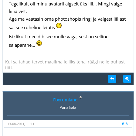
Tegelikult oli minu avataril algselt üks lill... Mingi valge
liilia vist.
Aga ma vaatasin oma photoshopis ringi ja valgest liiliast
sai see roheline leiutis
Isiklikult meeldib see mulle väga, sest on selline
salapärane...
Kui sa tahad tervet maailma lolliks teha, räägi neile puhast
tõtt.
Foorumlane
Vana kala
13-08-2011, 11:11
#13