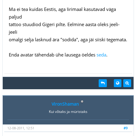
Ma ei tea kuidas Eestis, aga Iirimaal kasutavad väga
paljud
tattoo stuudiod Gigeri pilte. Eelmine aasta oleks jeeli-
jeeli
omalgi selja lasknud ära "sodida", aga jäi siiski tegemata.
Enda avatar tähendab ühe lausega öeldes
seda
.
VironShaman
Kui võtaks ja müristaks
12-08-2011, 12:51
#9