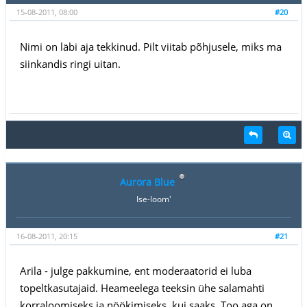
15-08-2011, 08:00
#20
Nimi on läbi aja tekkinud. Pilt viitab põhjusele, miks ma
siinkandis ringi uitan.
Aurora Blue
Ise-loom'
16-08-2011, 20:15
#21
Arila - julge pakkumine, ent moderaatorid ei luba
topeltkasutajaid. Heameelega teeksin ühe salamahti
korraloomiseks ja nöökimiseks, kui saaks. Too aga on