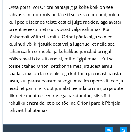
Ossa poiss, või Orioni päntajalg ja kohe kõik on see
rahvas siin foorumis on täiesti selles veendunud, mina
küll peale iseenda teiste eest ei julge rääkida, aga avatar
on ehtne eesti metskult võsast välja vahtimas. Kui
tõsisemalt võtta siis mitut Orioni päntajalga sa oled
kuulnud või kirjatükkidest välja lugenud, et neile see
rahamaailm ei meeldi ja kohalikud jumalad on igal
põlisrahval ikka siitkandist, mitte Egiptimaalt. Kui sa
tõsiselt tahad Orioni setskonna mesijuttudest aimu
saada soovitan lahkusulistega kohtuda ja ennast päästa
lasta, kui pärast päästmist kogu maailm uperpalli teeb ja
leiad, et parim viis uut jumalat teenida on misjon ja uute
liikmete mentaalse viirusega nakatamine, siis võid
rahulikult nentida, et oled tõeline Orioni pärdik Põhjala
rahvast hullutamas.