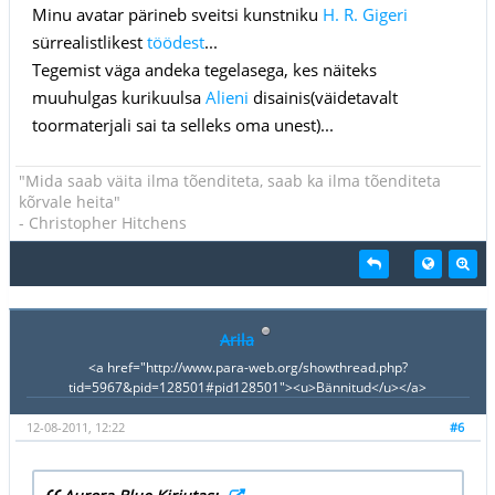
Minu avatar pärineb sveitsi kunstniku
H. R. Gigeri
sürrealistlikest
töödest
...
Tegemist väga andeka tegelasega, kes näiteks
muuhulgas kurikuulsa
Alieni
disainis(väidetavalt
toormaterjali sai ta selleks oma unest)...
"Mida saab väita ilma tõenditeta, saab ka ilma tõenditeta
kõrvale heita"
- Christopher Hitchens
Arila
<a href="http://www.para-web.org/showthread.php?
tid=5967&pid=128501#pid128501"><u>Bännitud</u></a>
12-08-2011, 12:22
#6