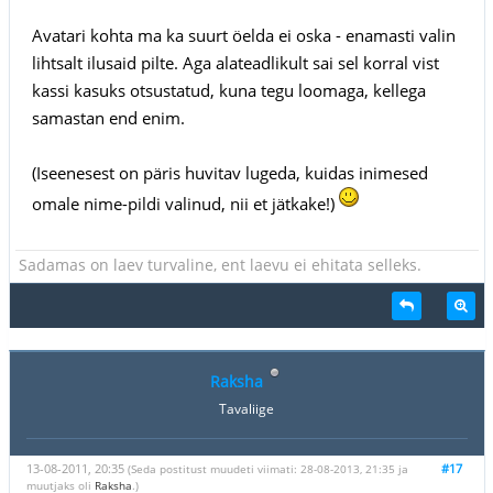
Avatari kohta ma ka suurt öelda ei oska - enamasti valin
lihtsalt ilusaid pilte. Aga alateadlikult sai sel korral vist
kassi kasuks otsustatud, kuna tegu loomaga, kellega
samastan end enim.
(Iseenesest on päris huvitav lugeda, kuidas inimesed
omale nime-pildi valinud, nii et jätkake!)
Sadamas on laev turvaline, ent laevu ei ehitata selleks.
Raksha
Tavaliige
13-08-2011, 20:35
#17
(Seda postitust muudeti viimati: 28-08-2013, 21:35 ja
muutjaks oli
Raksha
.)