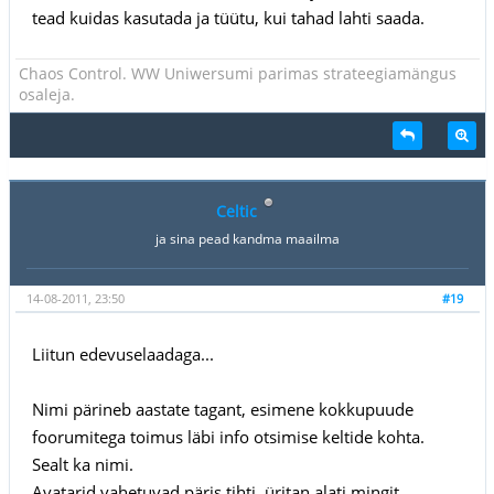
tead kuidas kasutada ja tüütu, kui tahad lahti saada.
Chaos Control. WW Uniwersumi parimas strateegiamängus
osaleja.
Celtic
ja sina pead kandma maailma
14-08-2011, 23:50
#19
Liitun edevuselaadaga...
Nimi pärineb aastate tagant, esimene kokkupuude
foorumitega toimus läbi info otsimise keltide kohta.
Sealt ka nimi.
Avatarid vahetuvad päris tihti, üritan alati mingit