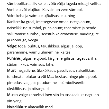
sümboolikast, siis sellelt võib välja lugeda midagi sellist:
Veri
: elu või elujõud. Ka vein on vere sümbol.
Vein
: keha ja vaimu elujõulisus, elu, hing
Karikas
: ka graal, imettegevate omadustega anum,
naiselikkuse sümbol, püha anum; teadmiste ja nende
sälilitamise sümbol, seostub ka armastuse, naudingute
ja rõõmuga, veega.
Valge
: tõde, puhtus, täiuslikkus, algus ja lõpp,
paranemine, vaimu ühinemine, kaitse
Punane
: julgus, elujõud, kirg, energilisus, tegevus, iha,
südamlikkus, vaimsus, tahe.
Must
: negatiivne, ükskõiksus, passiivsus, naiselikkus,
tundmatu, olukorra või Maa keskus, hinge pime pool,
pimedus, valguse puudumine – sümboliseerib
ükskõiksust ja piiranguid
Musta-valge
konteksti loen siin ka tasakaaluks nagu on
yin-yang.
Naiselikkus
: alateadlik meel