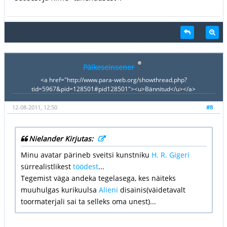
Päikeseinsener
<a href="http://www.para-web.org/showthread.php?
tid=5967&pid=128501#pid128501"><u>Bännitud</u></a>
12-08-2011, 12:50
#8
Nielander Kirjutas:
Minu avatar pärineb sveitsi kunstniku
H. R. Gigeri
sürrealistlikest
töödest
...
Tegemist väga andeka tegelasega, kes näiteks
muuhulgas kurikuulsa
Alieni
disainis(väidetavalt
toormaterjali sai ta selleks oma unest)...