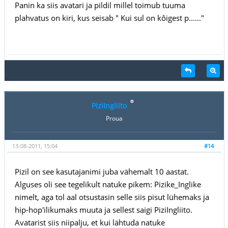
Panin ka siis avatari ja pildil millel toimub tuuma
plahvatus on kiri, kus seisab " Kui sul on kôigest p......"
PiziIngliito
Proua
13-08-2011, 15:04
#14
Pizil on see kasutajanimi juba vähemalt 10 aastat.
Alguses oli see tegelikult natuke pikem: Pizike_Inglike
nimelt, aga tol aal otsustasin selle siis pisut lühemaks ja
hip-hop'ilikumaks muuta ja sellest saigi PiziIngliito.
Avatarist siis niipalju, et kui lähtuda natuke