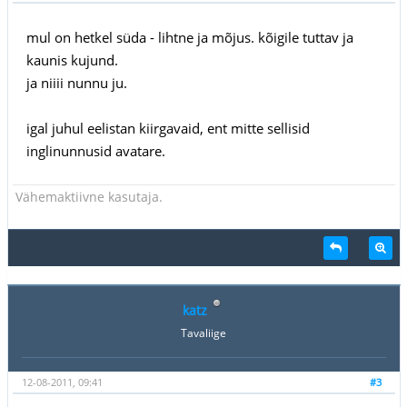
mul on hetkel süda - lihtne ja mõjus. kõigile tuttav ja
kaunis kujund.
ja niiii nunnu ju.
igal juhul eelistan kiirgavaid, ent mitte sellisid
inglinunnusid avatare.
Vähemaktiivne kasutaja.
katz
Tavaliige
12-08-2011, 09:41
#3