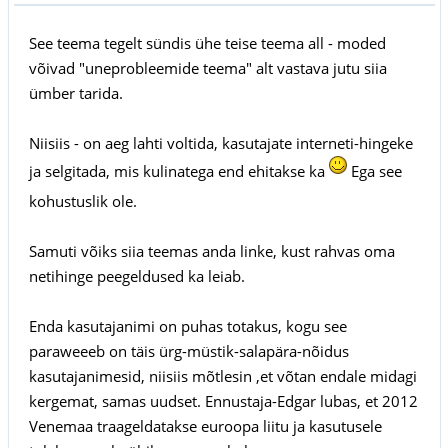
See teema tegelt sündis ühe teise teema all - moded
võivad "uneprobleemide teema" alt vastava jutu siia
ümber tarida.
Niisiis - on aeg lahti voltida, kasutajate interneti-hingeke
ja selgitada, mis kulinatega end ehitakse ka
Ega see
kohustuslik ole.
Samuti võiks siia teemas anda linke, kust rahvas oma
netihinge peegeldused ka leiab.
Enda kasutajanimi on puhas totakus, kogu see
paraweeeb on täis ürg-müstik-salapära-nõidus
kasutajanimesid, niisiis mõtlesin ,et võtan endale midagi
kergemat, samas uudset. Ennustaja-Edgar lubas, et 2012
Venemaa traageldatakse euroopa liitu ja kasutusele