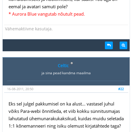
eemal ja avatari samuti pole?
* Aurora Blue vangutab nõutult pead.
Vähemaktiivne kasutaja.
Celtic
ja sina pead kandma maailma
16-08-2011, 20:50
#22
Eks sel julgel pakkumisel on ka alust... vastasel juhul
võiks Para-webi õnnitleda, et viib kokku sünnitusmajas
lahutatud ühemunarakukaksikud, kuidas muidu seletada
1:1 kõnemanneeri ning isiku olemust kirjatähtede taga?