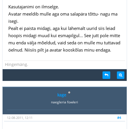
Kasutajanimi on ilmselge.
Avatar meeldib mulle aga oma salapära tõttu- nagu ma
isegi.
Pealt ei paista midagi, aga kui lähemalt uurid siis leiad
hoopis midagi muud kui esmapilgul... See jutt pole mitte
mu enda välja mõeldud, vaid seda on mulle mu tuttavad
öelnud. Niisiis pilt ja avatar kooskõlas minu endaga.
Hingemäng.
kage
naegleria fowleri
12-08-2011, 12:11
#4