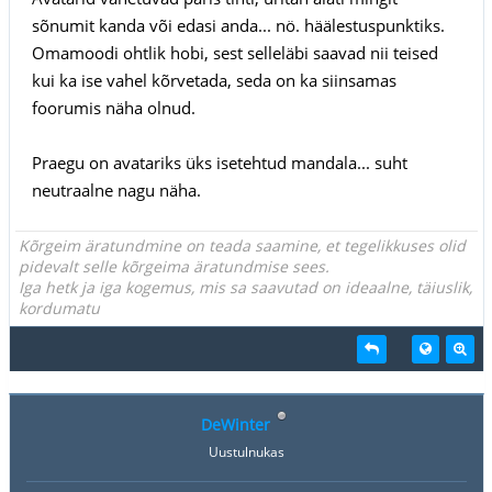
sõnumit kanda või edasi anda... nö. häälestuspunktiks.
Omamoodi ohtlik hobi, sest selleläbi saavad nii teised
kui ka ise vahel kõrvetada, seda on ka siinsamas
foorumis näha olnud.
Praegu on avatariks üks isetehtud mandala... suht
neutraalne nagu näha.
Kõrgeim äratundmine on teada saamine, et tegelikkuses olid
pidevalt selle kõrgeima äratundmise sees.
Iga hetk ja iga kogemus, mis sa saavutad on ideaalne, täiuslik,
kordumatu
DeWinter
Uustulnukas