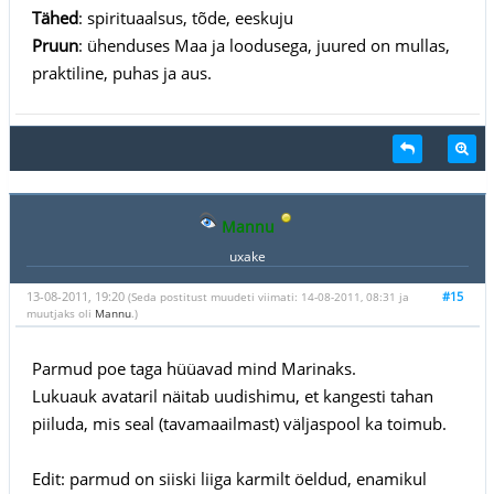
Tähed
: spirituaalsus, tõde, eeskuju
Pruun
: ühenduses Maa ja loodusega, juured on mullas,
praktiline, puhas ja aus.
Mannu
uxake
13-08-2011, 19:20
#15
(Seda postitust muudeti viimati: 14-08-2011, 08:31 ja
muutjaks oli
Mannu
.)
Parmud poe taga hüüavad mind Marinaks.
Lukuauk avataril näitab uudishimu, et kangesti tahan
piiluda, mis seal (tavamaailmast) väljaspool ka toimub.
Edit: parmud on siiski liiga karmilt öeldud, enamikul