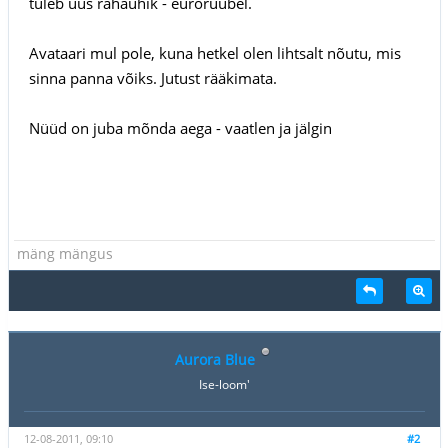
tuleb uus rahaühik - euroruubel.
Avataari mul pole, kuna hetkel olen lihtsalt nõutu, mis
sinna panna võiks. Jutust rääkimata.
Nüüd on juba mõnda aega - vaatlen ja jälgin
mäng mängus
Aurora Blue
Ise-loom'
12-08-2011, 09:10
#2