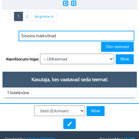
(current)
1
2
Järgmine
Alamfoorumi hüpe:
Kasutaja, kes vaatavad seda teemat:
1 külali(st)ne
Created by:
Mishar DESIGN
Powered by:
MyBB