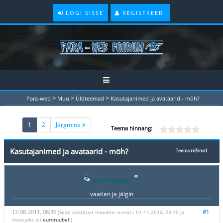
LOGI SISSE
REGISTREERI
>
>
>
Para-web
Muu
Üldteemad
Kasutajanimed ja avataarid - möh?
(current)
1
2
Järgmine
Teema hinnang:
Kasutajanimed ja avataarid - möh?
Teema režiimid
euroruubel
vaatlen ja jälgin
12-08-2011, 08:36
#1
(Seda postitust muudeti viimati: 01-11-2014, 23:10 ja
muutjaks oli
euroruubel
.)