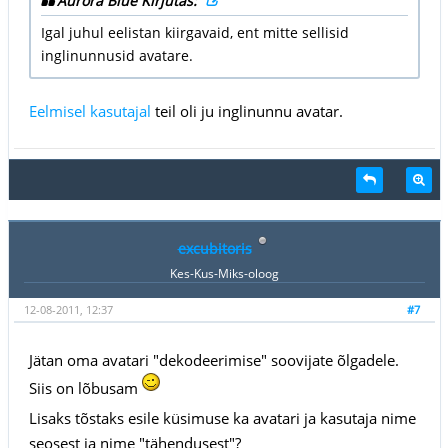
Aurora Blue Kirjutas:
Igal juhul eelistan kiirgavaid, ent mitte sellisid
inglinunnusid avatare.
Eelmisel kasutajal
teil oli ju inglinunnu avatar.
excubitoris
Kes-Kus-Miks-oloog
12-08-2011, 12:37
#7
Jätan oma avatari "dekodeerimise" soovijate õlgadele.
Siis on lõbusam
Lisaks tõstaks esile küsimuse ka avatari ja kasutaja nime
seosest ja nime "tähendusest"?