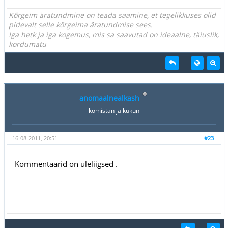
Kõrgeim äratundmine on teada saamine, et tegelikkuses olid
pidevalt selle kõrgeima äratundmise sees.
Iga hetk ja iga kogemus, mis sa saavutad on ideaalne, täiuslik,
kordumatu
anomaalnealkash
komistan ja kukun
16-08-2011, 20:51
#23
Kommentaarid on üleliigsed .