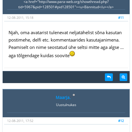
<a href="http://www.para-web.org/showthread.php?
tid=5967&pid=128501#pid128501"><u>Bännitud</u></a>
12-08-2011, 15:18
#11
Njah, oma avatarist tulenevat neljatähelist sõna kasutan
postimehe, delfi etc. kommentaarides kasutajanimena.
Peamiselt on nime seostatud ühe seltsi mitte aga algse ...
aga tõlgendage kuidas soovite
Maarja.
Uustulnukas
12-08-2011, 17:52
#12