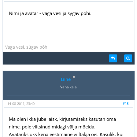
Nimi ja avatar - vaga vesi ja sygav pohi.
Vaga vesi, sügav põhi
Liine
Vana kala
14-08-2011, 23:40
#18
Ma olen ikka jube laisk, kirjutamiseks kasutan oma
nime, pole viitsinud midagi välja mõelda.
Avatariks üks kena eestimaine villtakja õis. Kasulik, kui