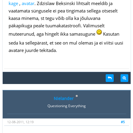
kage
,
avatar
. Zdzislaw Beksinski lihtsalt meeldib ja
vaatamata süngusele ei pea tingimata sellega otseselt
kaasa minema, st tegu võib olla ka jõuluvana
päkapikuga peale tuumakatastroofi. Välimuselt
muteerunud, aga hingelt ikka samasugune
Kasutan
seda ka sellepärast, et see on mul olemas ja ei viitsi uusi
avatare juurde tekitada.
Nielander
Questioning Everything
12-08-2011, 12:19
#5