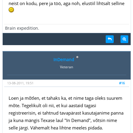
neist on kodu, pere ja töö, aga noh, elustiil lihtsalt selline
Brain expedition.
InDemand
Veteran
13-08-2011, 19:51
#16
Loen ja mõtlen, et tahaks ka, et nime taga oleks suurem
mõte. Tegelikult oli nii, et kui aastaid tagasi
registreerisin, ei tahtnud tavapärast kasutajanime panna
ja kuna mängis Texase laul "In Demand", võtsin nime
selle järgi. Vähemalt hea lihtne meeles pidada.