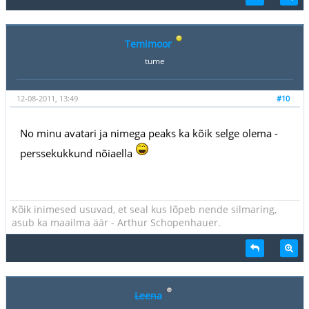
Temimoor
tume
12-08-2011, 13:49
#10
No minu avatari ja nimega peaks ka kõik selge olema -
perssekukkund nõiaella
Kõik inimesed usuvad, et seal kus lõpeb nende silmaring,
asub ka maailma äär - Arthur Schopenhauer.
Leena