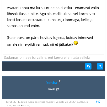
Avatari kohta ma ka suurt öelda ei oska - enamasti valin
lihtsalt ilusaid pilte. Aga alateadlikult sai sel korral vist
kassi kasuks otsustatud, kuna tegu loomaga, kellega
samastan end enim.
(Iseenesest on päris huvitav lugeda, kuidas inimesed
omale nime-pildi valinud, nii et jätkake!)
Sadamas on laev turvaline, ent laevu ei ehitata selleks.
Raksha
Tavaliige
13-08-2011, 20:35
#17
(Seda postitust muudeti viimati: 28-08-2013, 21:35 ja
muutjaks oli
Raksha
.)