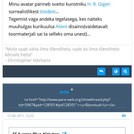
Minu avatar pärineb sveitsi kunstniku
H. R. Gigeri
sürrealistlikest
töödest
...
Tegemist väga andeka tegelasega, kes näiteks
muuhulgas kurikuulsa
Alieni
disainis(väidetavalt
toormaterjali sai ta selleks oma unest)...
"Mida saab väita ilma tõenditeta, saab ka ilma tõenditeta
kõrvale heita"
- Christopher Hitchens
Arila
<a href="http://www.para-web.org/showthread.php?
tid=5967&pid=128501#pid128501"><u>Bännitud</u></a>
12-08-2011, 12:22
#6