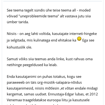
See teema tegelt sündis ühe teise teema all - moded
võivad "uneprobleemide teema" alt vastava jutu siia
ümber tarida.
Niisiis - on aeg lahti voltida, kasutajate interneti-hingeke
ja selgitada, mis kulinatega end ehitakse ka
Ega see
kohustuslik ole.
Samuti võiks siia teemas anda linke, kust rahvas oma
netihinge peegeldused ka leiab.
Enda kasutajanimi on puhas totakus, kogu see
paraweeeb on täis ürg-müstik-salapära-nõidus
kasutajanimesid, niisiis mõtlesin ,et võtan endale midagi
kergemat, samas uudset. Ennustaja-Edgar lubas, et 2012
Venemaa traageldatakse euroopa liitu ja kasutusele