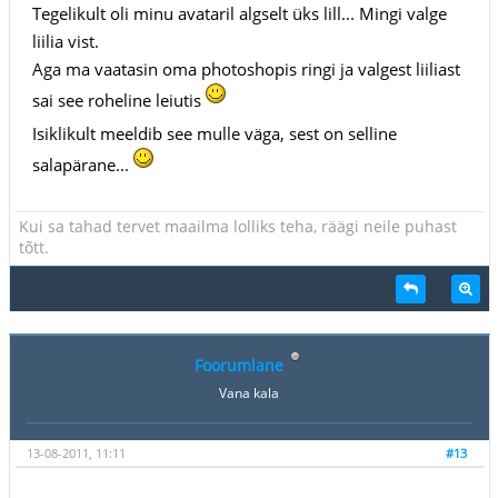
Tegelikult oli minu avataril algselt üks lill... Mingi valge
liilia vist.
Aga ma vaatasin oma photoshopis ringi ja valgest liiliast
sai see roheline leiutis
Isiklikult meeldib see mulle väga, sest on selline
salapärane...
Kui sa tahad tervet maailma lolliks teha, räägi neile puhast
tõtt.
Foorumlane
Vana kala
13-08-2011, 11:11
#13