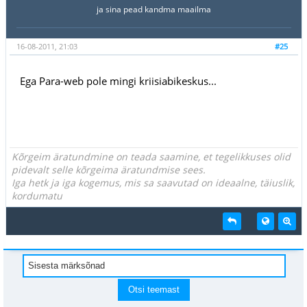
ja sina pead kandma maailma
16-08-2011, 21:03
#25
Ega Para-web pole mingi kriisiabikeskus...
Kõrgeim äratundmine on teada saamine, et tegelikkuses olid
pidevalt selle kõrgeima äratundmise sees.
Iga hetk ja iga kogemus, mis sa saavutad on ideaalne, täiuslik,
kordumatu