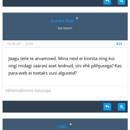
Aurora Blue
Ise-loom'
16-08-2011, 20:59
#24
Jäägu teile te arvamised. Mina neid ei kinnita ning kui
ongi midagi säärast aset leidnud, siis ehk põhjusega? Kas
para-web ei toetaks uusi alguseid?
Vähemaktiivne kasutaja.
Celtic