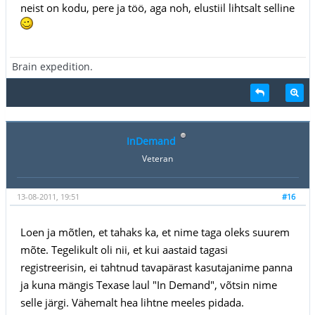
neist on kodu, pere ja töö, aga noh, elustiil lihtsalt selline
Brain expedition.
InDemand
Veteran
13-08-2011, 19:51
#16
Loen ja mõtlen, et tahaks ka, et nime taga oleks suurem
mõte. Tegelikult oli nii, et kui aastaid tagasi
registreerisin, ei tahtnud tavapärast kasutajanime panna
ja kuna mängis Texase laul "In Demand", võtsin nime
selle järgi. Vähemalt hea lihtne meeles pidada.