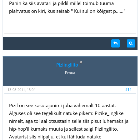
Panin ka siis avatari ja pildil millel toimub tuuma
plahvatus on kiri, kus seisab " Kui sul on kôigest p......"
PiziIngliito
Proua
13-08-2011, 15:04
#14
Pizil on see kasutajanimi juba vähemalt 10 aastat.
Alguses oli see tegelikult natuke pikem: Pizike_Inglike
nimelt, aga tol aal otsustasin selle siis pisut lühemaks ja
hip-hop'ilikumaks muuta ja sellest saigi PiziIngliito.
Avatarist siis niipalju, et kui lähtuda natuke