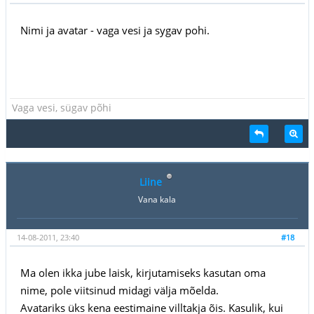
Nimi ja avatar - vaga vesi ja sygav pohi.
Vaga vesi, sügav põhi
Liine
Vana kala
14-08-2011, 23:40
#18
Ma olen ikka jube laisk, kirjutamiseks kasutan oma
nime, pole viitsinud midagi välja mõelda.
Avatariks üks kena eestimaine villtakja õis. Kasulik, kui