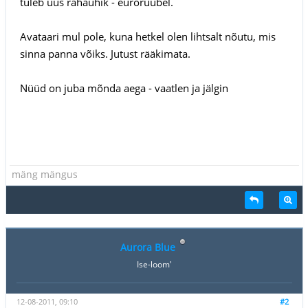
tuleb uus rahaühik - euroruubel.
Avataari mul pole, kuna hetkel olen lihtsalt nõutu, mis
sinna panna võiks. Jutust rääkimata.
Nüüd on juba mõnda aega - vaatlen ja jälgin
mäng mängus
Aurora Blue
Ise-loom'
12-08-2011, 09:10
#2