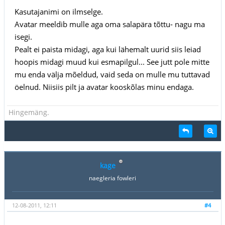
Kasutajanimi on ilmselge.
Avatar meeldib mulle aga oma salapära tõttu- nagu ma
isegi.
Pealt ei paista midagi, aga kui lähemalt uurid siis leiad
hoopis midagi muud kui esmapilgul... See jutt pole mitte
mu enda välja mõeldud, vaid seda on mulle mu tuttavad
öelnud. Niisiis pilt ja avatar kooskõlas minu endaga.
Hingemäng.
kage
naegleria fowleri
12-08-2011, 12:11
#4