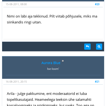
15-08-2011, 08:00
#20
Nimi on läbi aja tekkinud. Pilt viitab põhjusele, miks ma
siinkandis ringi uitan.
Aurora Blue
Ise-loom'
16-08-2011, 20:15
#21
Arila - julge pakkumine, ent moderaatorid ei luba
topeltkasutajaid. Heameelega teeksin ühe salamahti
korraloomiseks ja nöökimiseks, kui saaks. Too aga on