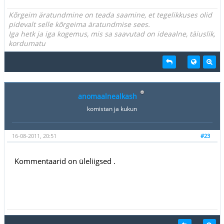
Kõrgeim äratundmine on teada saamine, et tegelikkuses olid
pidevalt selle kõrgeima äratundmise sees.
Iga hetk ja iga kogemus, mis sa saavutad on ideaalne, täiuslik,
kordumatu
anomaalnealkash
komistan ja kukun
16-08-2011, 20:51
#23
Kommentaarid on üleliigsed .