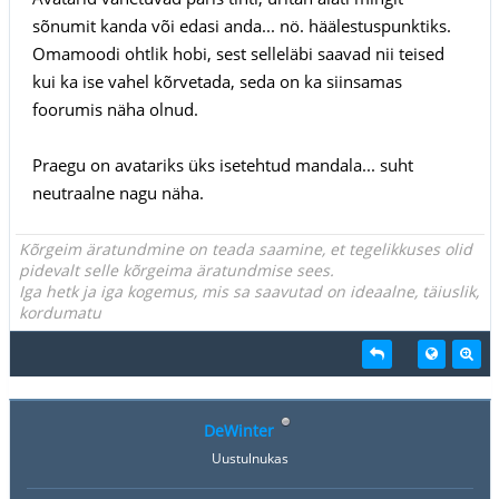
sõnumit kanda või edasi anda... nö. häälestuspunktiks.
Omamoodi ohtlik hobi, sest selleläbi saavad nii teised
kui ka ise vahel kõrvetada, seda on ka siinsamas
foorumis näha olnud.
Praegu on avatariks üks isetehtud mandala... suht
neutraalne nagu näha.
Kõrgeim äratundmine on teada saamine, et tegelikkuses olid
pidevalt selle kõrgeima äratundmise sees.
Iga hetk ja iga kogemus, mis sa saavutad on ideaalne, täiuslik,
kordumatu
DeWinter
Uustulnukas