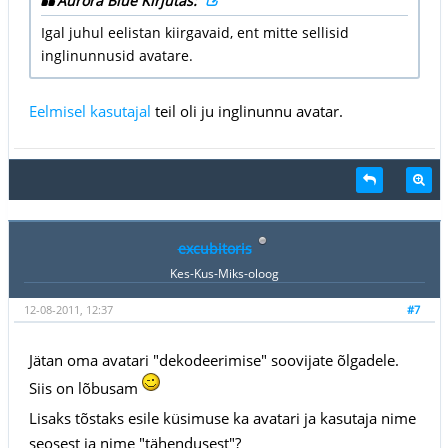
Aurora Blue Kirjutas:
Igal juhul eelistan kiirgavaid, ent mitte sellisid
inglinunnusid avatare.
Eelmisel kasutajal
teil oli ju inglinunnu avatar.
excubitoris
Kes-Kus-Miks-oloog
12-08-2011, 12:37
#7
Jätan oma avatari "dekodeerimise" soovijate õlgadele.
Siis on lõbusam
Lisaks tõstaks esile küsimuse ka avatari ja kasutaja nime
seosest ja nime "tähendusest"?