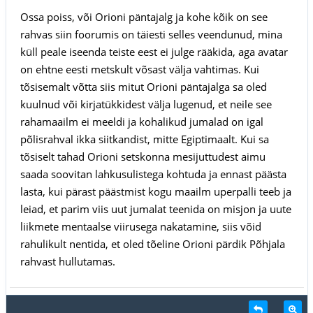
Ossa poiss, või Orioni päntajalg ja kohe kõik on see
rahvas siin foorumis on täiesti selles veendunud, mina
küll peale iseenda teiste eest ei julge rääkida, aga avatar
on ehtne eesti metskult võsast välja vahtimas. Kui
tõsisemalt võtta siis mitut Orioni päntajalga sa oled
kuulnud või kirjatükkidest välja lugenud, et neile see
rahamaailm ei meeldi ja kohalikud jumalad on igal
põlisrahval ikka siitkandist, mitte Egiptimaalt. Kui sa
tõsiselt tahad Orioni setskonna mesijuttudest aimu
saada soovitan lahkusulistega kohtuda ja ennast päästa
lasta, kui pärast päästmist kogu maailm uperpalli teeb ja
leiad, et parim viis uut jumalat teenida on misjon ja uute
liikmete mentaalse viirusega nakatamine, siis võid
rahulikult nentida, et oled tõeline Orioni pärdik Põhjala
rahvast hullutamas.