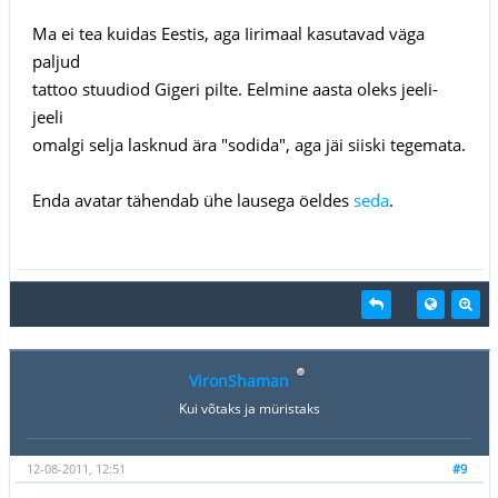
Ma ei tea kuidas Eestis, aga Iirimaal kasutavad väga
paljud
tattoo stuudiod Gigeri pilte. Eelmine aasta oleks jeeli-
jeeli
omalgi selja lasknud ära "sodida", aga jäi siiski tegemata.
Enda avatar tähendab ühe lausega öeldes
seda
.
VironShaman
Kui võtaks ja müristaks
12-08-2011, 12:51
#9