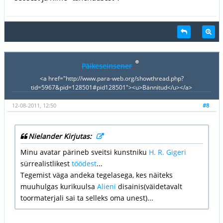
Päikeseinsener
<a href="http://www.para-web.org/showthread.php?
tid=5967&pid=128501#pid128501"><u>Bännitud</u></a>
12-08-2011, 12:50
#8
Nielander Kirjutas:
Minu avatar pärineb sveitsi kunstniku
H. R. Gigeri
sürrealistlikest
töödest
...
Tegemist väga andeka tegelasega, kes näiteks
muuhulgas kurikuulsa
Alieni
disainis(väidetavalt
toormaterjali sai ta selleks oma unest)...