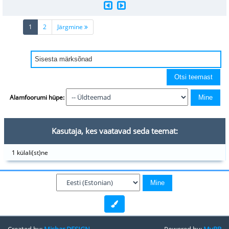
(current)
1
2
Järgmine
Alamfoorumi hüpe:
Kasutaja, kes vaatavad seda teemat:
1 külali(st)ne
Created by:
Mishar DESIGN
Powered by:
MyBB