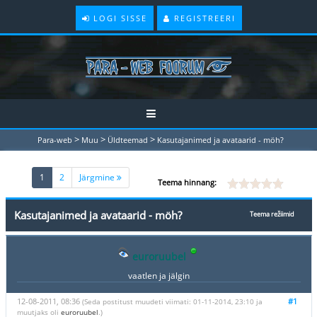
LOGI SISSE
REGISTREERI
>
>
>
Para-web
Muu
Üldteemad
Kasutajanimed ja avataarid - möh?
(current)
1
2
Järgmine
Teema hinnang:
Kasutajanimed ja avataarid - möh?
Teema režiimid
euroruubel
vaatlen ja jälgin
12-08-2011, 08:36
#1
(Seda postitust muudeti viimati: 01-11-2014, 23:10 ja
muutjaks oli
euroruubel
.)