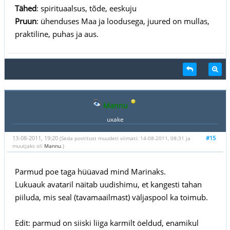
Tähed
: spirituaalsus, tõde, eeskuju
Pruun
: ühenduses Maa ja loodusega, juured on mullas,
praktiline, puhas ja aus.
Mannu
uxake
13-08-2011, 19:20
#15
(Seda postitust muudeti viimati: 14-08-2011, 08:31 ja
muutjaks oli
Mannu
.)
Parmud poe taga hüüavad mind Marinaks.
Lukuauk avataril näitab uudishimu, et kangesti tahan
piiluda, mis seal (tavamaailmast) väljaspool ka toimub.
Edit: parmud on siiski liiga karmilt öeldud, enamikul