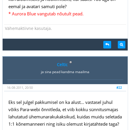
eemal ja avatari samuti pole?
* Aurora Blue vangutab nõutult pead.
Vähemaktiivne kasutaja.
Celtic
ja sina pead kandma maailma
16-08-2011, 20:50
#22
Eks sel julgel pakkumisel on ka alust... vastasel juhul
võiks Para-webi õnnitleda, et viib kokku sünnitusmajas
lahutatud ühemunarakukaksikud, kuidas muidu seletada
1:1 kõnemanneeri ning isiku olemust kirjatähtede taga?