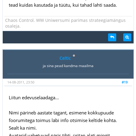
tead kuidas kasutada ja tüütu, kui tahad lahti saada.
Chaos Control. WW Uniwersumi parimas strateegiamängus
osaleja.
Celtic
ja sina pead kandma maailma
14-08-2011, 23:50
#19
Liitun edevuselaadaga...
Nimi pärineb aastate tagant, esimene kokkupuude
foorumitega toimus läbi info otsimise keltide kohta.
Sealt ka nimi.
Avatarid vahetuvad päris tihti, üritan alati mingit