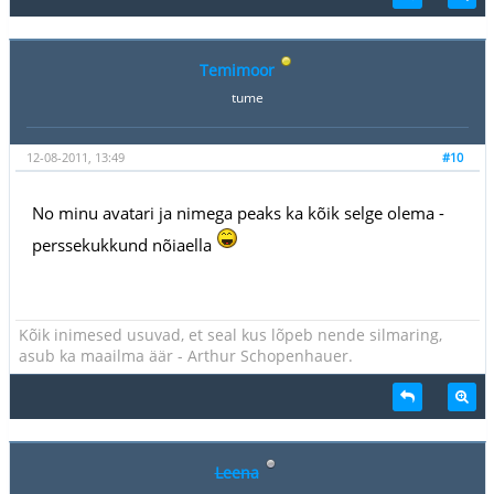
Temimoor
tume
12-08-2011, 13:49
#10
No minu avatari ja nimega peaks ka kõik selge olema -
perssekukkund nõiaella
Kõik inimesed usuvad, et seal kus lõpeb nende silmaring,
asub ka maailma äär - Arthur Schopenhauer.
Leena