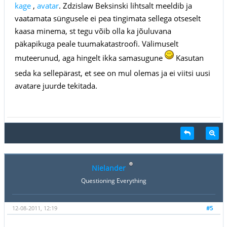
kage
,
avatar
. Zdzislaw Beksinski lihtsalt meeldib ja
vaatamata süngusele ei pea tingimata sellega otseselt
kaasa minema, st tegu võib olla ka jõuluvana
päkapikuga peale tuumakatastroofi. Välimuselt
muteerunud, aga hingelt ikka samasugune
Kasutan
seda ka sellepärast, et see on mul olemas ja ei viitsi uusi
avatare juurde tekitada.
Nielander
Questioning Everything
12-08-2011, 12:19
#5