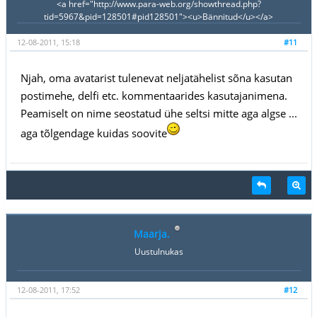
<a href="http://www.para-web.org/showthread.php?
tid=5967&pid=128501#pid128501"><u>Bännitud</u></a>
12-08-2011, 15:18
#11
Njah, oma avatarist tulenevat neljatähelist sõna kasutan
postimehe, delfi etc. kommentaarides kasutajanimena.
Peamiselt on nime seostatud ühe seltsi mitte aga algse ...
aga tõlgendage kuidas soovite
Maarja.
Uustulnukas
12-08-2011, 17:52
#12