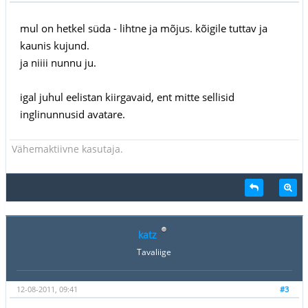
mul on hetkel süda - lihtne ja mõjus. kõigile tuttav ja
kaunis kujund.
ja niiii nunnu ju.
igal juhul eelistan kiirgavaid, ent mitte sellisid
inglinunnusid avatare.
Vähemaktiivne kasutaja.
katz
Tavaliige
12-08-2011, 09:41
#3