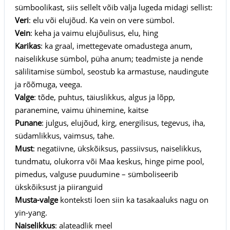
sümboolikast, siis sellelt võib välja lugeda midagi sellist:
Veri
: elu või elujõud. Ka vein on vere sümbol.
Vein
: keha ja vaimu elujõulisus, elu, hing
Karikas
: ka graal, imettegevate omadustega anum,
naiselikkuse sümbol, püha anum; teadmiste ja nende
sälilitamise sümbol, seostub ka armastuse, naudingute
ja rõõmuga, veega.
Valge
: tõde, puhtus, täiuslikkus, algus ja lõpp,
paranemine, vaimu ühinemine, kaitse
Punane
: julgus, elujõud, kirg, energilisus, tegevus, iha,
südamlikkus, vaimsus, tahe.
Must
: negatiivne, ükskõiksus, passiivsus, naiselikkus,
tundmatu, olukorra või Maa keskus, hinge pime pool,
pimedus, valguse puudumine – sümboliseerib
ükskõiksust ja piiranguid
Musta-valge
konteksti loen siin ka tasakaaluks nagu on
yin-yang.
Naiselikkus
: alateadlik meel