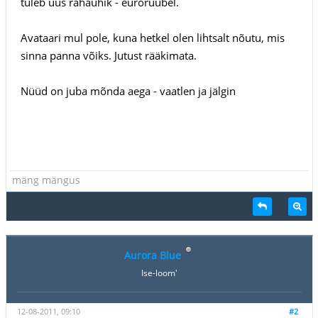
tuleb uus rahaühik - euroruubel.
Avataari mul pole, kuna hetkel olen lihtsalt nõutu, mis
sinna panna võiks. Jutust rääkimata.
Nüüd on juba mõnda aega - vaatlen ja jälgin
mäng mängus
Aurora Blue
Ise-loom'
12-08-2011, 09:10
#2