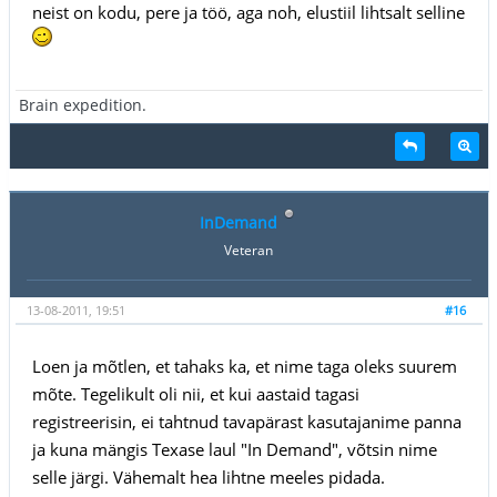
neist on kodu, pere ja töö, aga noh, elustiil lihtsalt selline
Brain expedition.
InDemand
Veteran
13-08-2011, 19:51
#16
Loen ja mõtlen, et tahaks ka, et nime taga oleks suurem
mõte. Tegelikult oli nii, et kui aastaid tagasi
registreerisin, ei tahtnud tavapärast kasutajanime panna
ja kuna mängis Texase laul "In Demand", võtsin nime
selle järgi. Vähemalt hea lihtne meeles pidada.