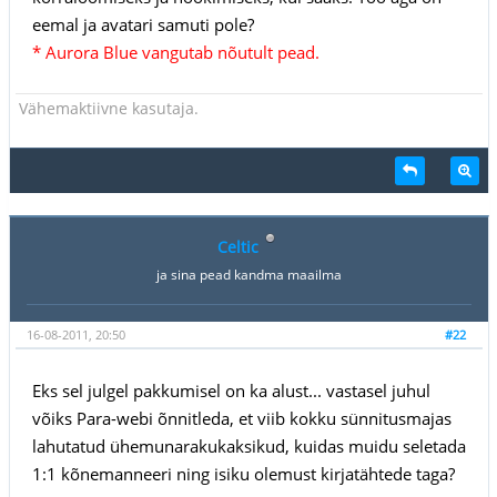
eemal ja avatari samuti pole?
* Aurora Blue vangutab nõutult pead.
Vähemaktiivne kasutaja.
Celtic
ja sina pead kandma maailma
16-08-2011, 20:50
#22
Eks sel julgel pakkumisel on ka alust... vastasel juhul
võiks Para-webi õnnitleda, et viib kokku sünnitusmajas
lahutatud ühemunarakukaksikud, kuidas muidu seletada
1:1 kõnemanneeri ning isiku olemust kirjatähtede taga?