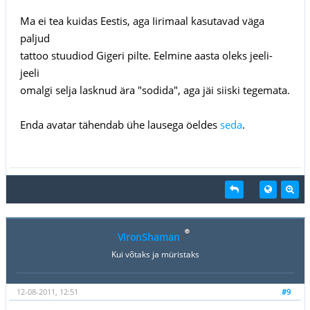
Ma ei tea kuidas Eestis, aga Iirimaal kasutavad väga
paljud
tattoo stuudiod Gigeri pilte. Eelmine aasta oleks jeeli-
jeeli
omalgi selja lasknud ära "sodida", aga jäi siiski tegemata.
Enda avatar tähendab ühe lausega öeldes
seda
.
VironShaman
Kui võtaks ja müristaks
12-08-2011, 12:51
#9