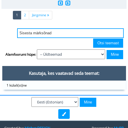
(current)
1
2
Järgmine
Alamfoorumi hüpe:
Kasutaja, kes vaatavad seda teemat:
1 külali(st)ne
Created by:
Mishar DESIGN
Powered by:
MyBB