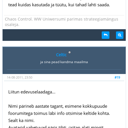
tead kuidas kasutada ja tüütu, kui tahad lahti saada.
Chaos Control. WW Uniwersumi parimas strateegiamängus
osaleja.
Celtic
ja sina pead kandma maailma
14-08-2011, 23:50
#19
Liitun edevuselaadaga...
Nimi pärineb aastate tagant, esimene kokkupuude
foorumitega toimus läbi info otsimise keltide kohta.
Sealt ka nimi.
Avatarid vahetuvad päris tihti, üritan alati mingit