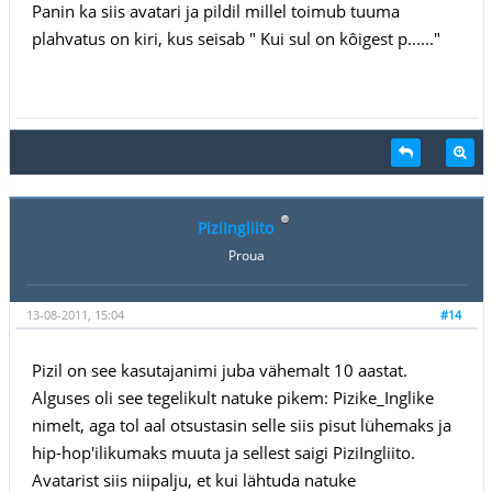
Panin ka siis avatari ja pildil millel toimub tuuma
plahvatus on kiri, kus seisab " Kui sul on kôigest p......"
PiziIngliito
Proua
13-08-2011, 15:04
#14
Pizil on see kasutajanimi juba vähemalt 10 aastat.
Alguses oli see tegelikult natuke pikem: Pizike_Inglike
nimelt, aga tol aal otsustasin selle siis pisut lühemaks ja
hip-hop'ilikumaks muuta ja sellest saigi PiziIngliito.
Avatarist siis niipalju, et kui lähtuda natuke