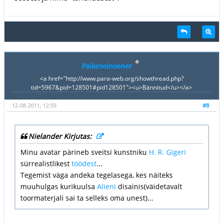
Päikeseinsener
<a href="http://www.para-web.org/showthread.php?
tid=5967&pid=128501#pid128501"><u>Bännitud</u></a>
12-08-2011, 12:50
#8
Nielander Kirjutas:
Minu avatar pärineb sveitsi kunstniku
H. R. Gigeri
sürrealistlikest
töödest
...
Tegemist väga andeka tegelasega, kes näiteks
muuhulgas kurikuulsa
Alieni
disainis(väidetavalt
toormaterjali sai ta selleks oma unest)...