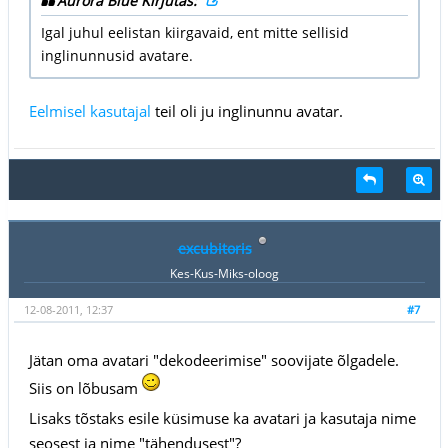
Aurora Blue Kirjutas:
Igal juhul eelistan kiirgavaid, ent mitte sellisid
inglinunnusid avatare.
Eelmisel kasutajal
teil oli ju inglinunnu avatar.
excubitoris
Kes-Kus-Miks-oloog
12-08-2011, 12:37
#7
Jätan oma avatari "dekodeerimise" soovijate õlgadele.
Siis on lõbusam
Lisaks tõstaks esile küsimuse ka avatari ja kasutaja nime
seosest ja nime "tähendusest"?