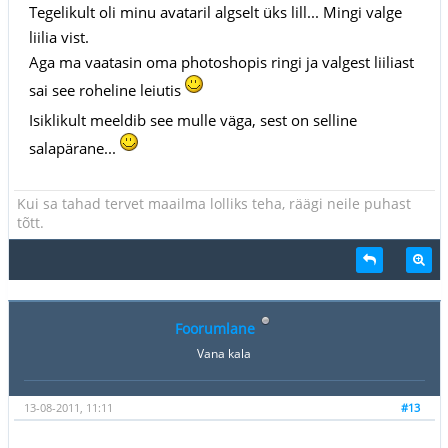
Tegelikult oli minu avataril algselt üks lill... Mingi valge
liilia vist.
Aga ma vaatasin oma photoshopis ringi ja valgest liiliast
sai see roheline leiutis
Isiklikult meeldib see mulle väga, sest on selline
salapärane...
Kui sa tahad tervet maailma lolliks teha, räägi neile puhast
tõtt.
Foorumlane
Vana kala
13-08-2011, 11:11
#13