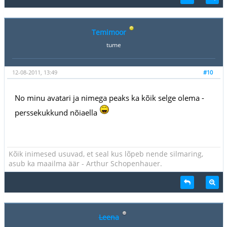
Temimoor
tume
12-08-2011, 13:49
#10
No minu avatari ja nimega peaks ka kõik selge olema -
perssekukkund nõiaella
Kõik inimesed usuvad, et seal kus lõpeb nende silmaring,
asub ka maailma äär - Arthur Schopenhauer.
Leena