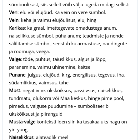
sümboolikast, siis sellelt võib välja lugeda midagi sellist:
Veri
: elu või elujõud. Ka vein on vere sümbol.
Vein
: keha ja vaimu elujõulisus, elu, hing
Karikas
: ka graal, imettegevate omadustega anum,
naiselikkuse sümbol, püha anum; teadmiste ja nende
sälilitamise sümbol, seostub ka armastuse, naudingute
ja rõõmuga, veega.
Valge
: tõde, puhtus, täiuslikkus, algus ja lõpp,
paranemine, vaimu ühinemine, kaitse
Punane
: julgus, elujõud, kirg, energilisus, tegevus, iha,
südamlikkus, vaimsus, tahe.
Must
: negatiivne, ükskõiksus, passiivsus, naiselikkus,
tundmatu, olukorra või Maa keskus, hinge pime pool,
pimedus, valguse puudumine – sümboliseerib
ükskõiksust ja piiranguid
Musta-valge
konteksti loen siin ka tasakaaluks nagu on
yin-yang.
Naiselikkus
: alateadlik meel