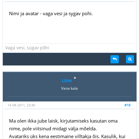
Nimi ja avatar - vaga vesi ja sygav pohi.
Vaga vesi, sügav põhi
Liine
Vana kala
14-08-2011, 23:40
#18
Ma olen ikka jube laisk, kirjutamiseks kasutan oma
nime, pole viitsinud midagi välja mõelda.
Avatariks üks kena eestimaine villtakja õis. Kasulik, kui