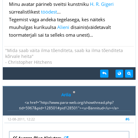
Minu avatar pärineb sveitsi kunstniku
H. R. Gigeri
sürrealistlikest
töödest
...
Tegemist väga andeka tegelasega, kes näiteks
muuhulgas kurikuulsa
Alieni
disainis(väidetavalt
toormaterjali sai ta selleks oma unest)...
"Mida saab väita ilma tõenditeta, saab ka ilma tõenditeta
kõrvale heita"
- Christopher Hitchens
Arila
<a href="http://www.para-web.org/showthread.php?
tid=5967&pid=128501#pid128501"><u>Bännitud</u></a>
12-08-2011, 12:22
#6