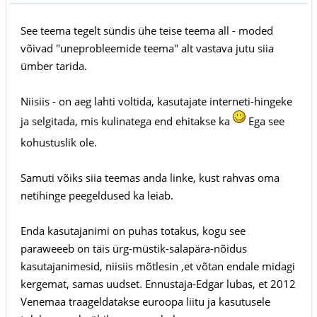
See teema tegelt sündis ühe teise teema all - moded
võivad "uneprobleemide teema" alt vastava jutu siia
ümber tarida.
Niisiis - on aeg lahti voltida, kasutajate interneti-hingeke
ja selgitada, mis kulinatega end ehitakse ka
Ega see
kohustuslik ole.
Samuti võiks siia teemas anda linke, kust rahvas oma
netihinge peegeldused ka leiab.
Enda kasutajanimi on puhas totakus, kogu see
paraweeeb on täis ürg-müstik-salapära-nõidus
kasutajanimesid, niisiis mõtlesin ,et võtan endale midagi
kergemat, samas uudset. Ennustaja-Edgar lubas, et 2012
Venemaa traageldatakse euroopa liitu ja kasutusele