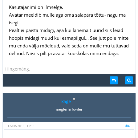
Kasutajanimi on ilmselge.
Avatar meeldib mulle aga oma salapära tõttu- nagu ma
isegi.
Pealt ei paista midagi, aga kui lähemalt uurid siis leiad
hoopis midagi muud kui esmapilgul... See jutt pole mitte
mu enda välja mõeldud, vaid seda on mulle mu tuttavad
öelnud. Niisiis pilt ja avatar kooskõlas minu endaga.
Hingemäng.
kage
naegleria fowleri
12-08-2011, 12:11
#4