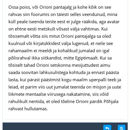
Ossa poiss, või Orioni päntajalg ja kohe kõik on see
rahvas siin foorumis on täiesti selles veendunud, mina
küll peale iseenda teiste eest ei julge rääkida, aga avatar
on ehtne eesti metskult võsast välja vahtimas. Kui
tõsisemalt võtta siis mitut Orioni päntajalga sa oled
kuulnud või kirjatükkidest välja lugenud, et neile see
rahamaailm ei meeldi ja kohalikud jumalad on igal
põlisrahval ikka siitkandist, mitte Egiptimaalt. Kui sa
tõsiselt tahad Orioni setskonna mesijuttudest aimu
saada soovitan lahkusulistega kohtuda ja ennast päästa
lasta, kui pärast päästmist kogu maailm uperpalli teeb ja
leiad, et parim viis uut jumalat teenida on misjon ja uute
liikmete mentaalse viirusega nakatamine, siis võid
rahulikult nentida, et oled tõeline Orioni pärdik Põhjala
rahvast hullutamas.