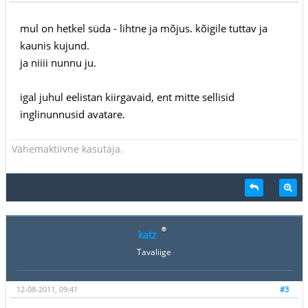
mul on hetkel süda - lihtne ja mõjus. kõigile tuttav ja
kaunis kujund.
ja niiii nunnu ju.
igal juhul eelistan kiirgavaid, ent mitte sellisid
inglinunnusid avatare.
Vähemaktiivne kasutaja.
katz
Tavaliige
12-08-2011, 09:41
#3