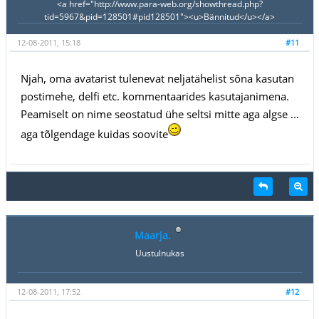
<a href="http://www.para-web.org/showthread.php?
tid=5967&pid=128501#pid128501"><u>Bännitud</u></a>
12-08-2011, 15:18
#11
Njah, oma avatarist tulenevat neljatähelist sõna kasutan
postimehe, delfi etc. kommentaarides kasutajanimena.
Peamiselt on nime seostatud ühe seltsi mitte aga algse ...
aga tõlgendage kuidas soovite
Maarja.
Uustulnukas
12-08-2011, 17:52
#12