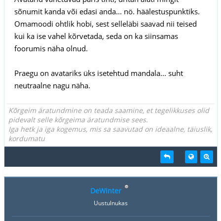
sõnumit kanda või edasi anda... nö. häälestuspunktiks.
Omamoodi ohtlik hobi, sest selleläbi saavad nii teised
kui ka ise vahel kõrvetada, seda on ka siinsamas
foorumis näha olnud.
Praegu on avatariks üks isetehtud mandala... suht
neutraalne nagu näha.
Kõrgeim äratundmine on teada saamine, et tegelikkuses olid
pidevalt selle kõrgeima äratundmise sees.
Iga hetk ja iga kogemus, mis sa saavutad on ideaalne, täiuslik,
kordumatu
DeWinter
Uustulnukas