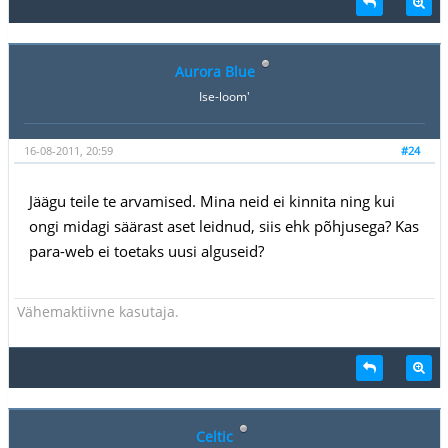
Aurora Blue
Ise-loom'
16-08-2011, 20:59
#24
Jäägu teile te arvamised. Mina neid ei kinnita ning kui
ongi midagi säärast aset leidnud, siis ehk põhjusega? Kas
para-web ei toetaks uusi alguseid?
Vähemaktiivne kasutaja.
Celtic