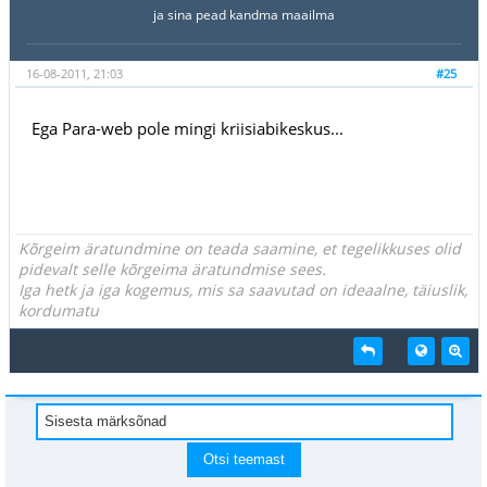
ja sina pead kandma maailma
16-08-2011, 21:03
#25
Ega Para-web pole mingi kriisiabikeskus...
Kõrgeim äratundmine on teada saamine, et tegelikkuses olid
pidevalt selle kõrgeima äratundmise sees.
Iga hetk ja iga kogemus, mis sa saavutad on ideaalne, täiuslik,
kordumatu