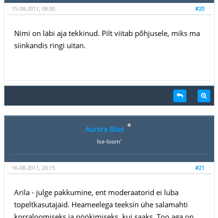
15-08-2011, 08:00
#20
Nimi on läbi aja tekkinud. Pilt viitab põhjusele, miks ma
siinkandis ringi uitan.
Aurora Blue
Ise-loom'
16-08-2011, 20:15
#21
Arila - julge pakkumine, ent moderaatorid ei luba
topeltkasutajaid. Heameelega teeksin ühe salamahti
korraloomiseks ja nöökimiseks, kui saaks. Too aga on