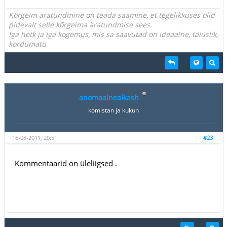
Kõrgeim äratundmine on teada saamine, et tegelikkuses olid
pidevalt selle kõrgeima äratundmise sees.
Iga hetk ja iga kogemus, mis sa saavutad on ideaalne, täiuslik,
kordumatu
anomaalnealkash
komistan ja kukun
16-08-2011, 20:51
#23
Kommentaarid on üleliigsed .