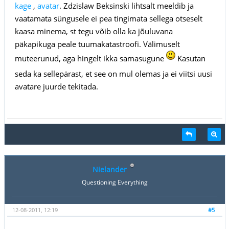
kage
,
avatar
. Zdzislaw Beksinski lihtsalt meeldib ja
vaatamata süngusele ei pea tingimata sellega otseselt
kaasa minema, st tegu võib olla ka jõuluvana
päkapikuga peale tuumakatastroofi. Välimuselt
muteerunud, aga hingelt ikka samasugune
Kasutan
seda ka sellepärast, et see on mul olemas ja ei viitsi uusi
avatare juurde tekitada.
Nielander
Questioning Everything
12-08-2011, 12:19
#5