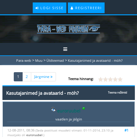
LOGI SISSE
REGISTREERI
>
>
>
Para-web
Muu
Üldteemad
Kasutajanimed ja avataarid - möh?
(current)
1
2
Järgmine
Teema hinnang:
Kasutajanimed ja avataarid - möh?
Teema režiimid
euroruubel
vaatlen ja jälgin
12-08-2011, 08:36
#1
(Seda postitust muudeti viimati: 01-11-2014, 23:10 ja
muutjaks oli
euroruubel
.)