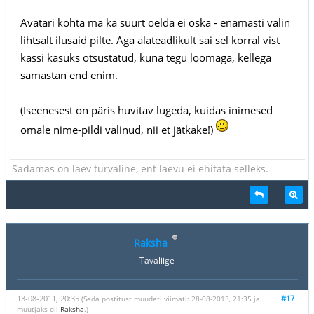
Avatari kohta ma ka suurt öelda ei oska - enamasti valin
lihtsalt ilusaid pilte. Aga alateadlikult sai sel korral vist
kassi kasuks otsustatud, kuna tegu loomaga, kellega
samastan end enim.
(Iseenesest on päris huvitav lugeda, kuidas inimesed
omale nime-pildi valinud, nii et jätkake!)
Sadamas on laev turvaline, ent laevu ei ehitata selleks.
Raksha
Tavaliige
13-08-2011, 20:35
#17
(Seda postitust muudeti viimati: 28-08-2013, 21:35 ja
muutjaks oli
Raksha
.)