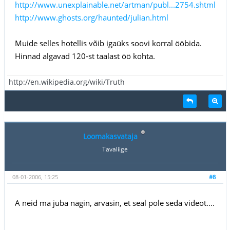
http://www.unexplainable.net/artman/publ...2754.shtml
http://www.ghosts.org/haunted/julian.html
Muide selles hotellis võib igaüks soovi korral ööbida.
Hinnad algavad 120-st taalast öö kohta.
http://en.wikipedia.org/wiki/Truth
Loomakasvataja
Tavaliige
08-01-2006, 15:25
#8
A neid ma juba nägin, arvasin, et seal pole seda videot....