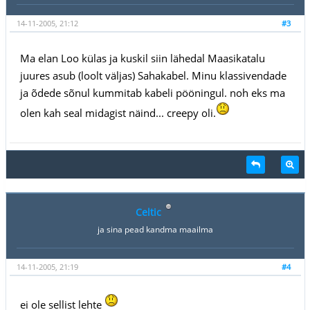
14-11-2005, 21:12
#3
Ma elan Loo külas ja kuskil siin lähedal Maasikatalu
juures asub (loolt väljas) Sahakabel. Minu klassivendade
ja õdede sõnul kummitab kabeli pööningul. noh eks ma
olen kah seal midagist näind... creepy oli.
Celtic
ja sina pead kandma maailma
14-11-2005, 21:19
#4
ei ole sellist lehte