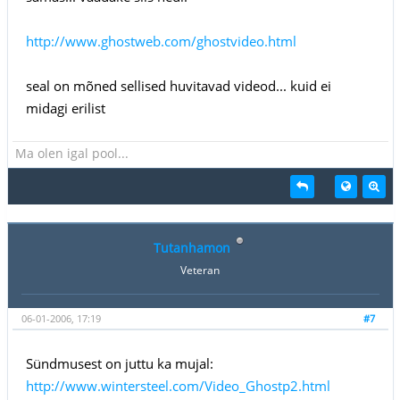
http://www.ghostweb.com/ghostvideo.html
seal on mõned sellised huvitavad videod... kuid ei
midagi erilist
Ma olen igal pool...
Tutanhamon
Veteran
06-01-2006, 17:19
#7
Sündmusest on juttu ka mujal:
http://www.wintersteel.com/Video_Ghostp2.html