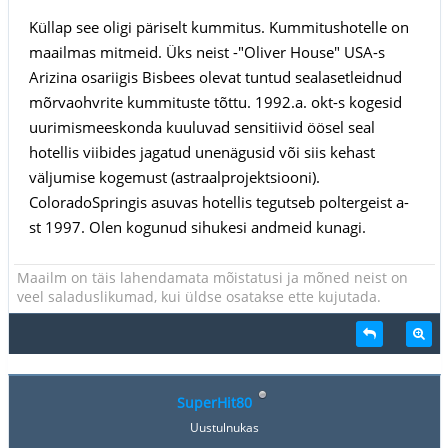
Küllap see oligi päriselt kummitus. Kummitushotelle on
maailmas mitmeid. Üks neist -"Oliver House" USA-s
Arizina osariigis Bisbees olevat tuntud sealasetleidnud
mõrvaohvrite kummituste tõttu. 1992.a. okt-s kogesid
uurimismeeskonda kuuluvad sensitiivid öösel seal
hotellis viibides jagatud unenägusid või siis kehast
väljumise kogemust (astraalprojektsiooni).
ColoradoSpringis asuvas hotellis tegutseb poltergeist a-
st 1997. Olen kogunud sihukesi andmeid kunagi.
Maailm on täis lahendamata mõistatusi ja mõned neist on
veel saladuslikumad, kui üldse osatakse ette kujutada.
SuperHit80
Uustulnukas