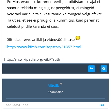
Ed Masterson ise kommenteerib, et pildistamise ajal ei
saanud tekkida mingisugust peegeldust, ei mingeid
veidraid varje ja ta ei kasutanud ka mingeid välguefekte.
Ta ütles, et see ei pruugi olla kummitus, kuid paremat
seletust pildile ka anda ei saa..
Siit leiad terve artikli ja videosüüdistuse
http://www.kfmb.com/topstory31357.html
http://en.wikipedia.org/wiki/Truth
Müstik
Shambalas
20-11-2004, 18:26
#2