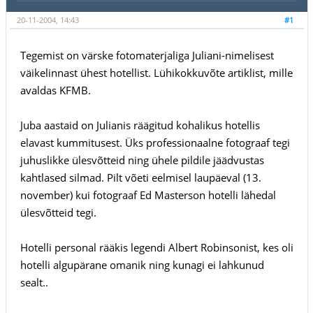
20-11-2004, 14:43
#1
Tegemist on värske fotomaterjaliga Juliani-nimelisest
väikelinnast ühest hotellist. Lühikokkuvõte artiklist, mille
avaldas KFMB.
Juba aastaid on Julianis räägitud kohalikus hotellis
elavast kummitusest. Üks professionaalne fotograaf tegi
juhuslikke ülesvõtteid ning ühele pildile jäädvustas
kahtlased silmad. Pilt võeti eelmisel laupäeval (13.
november) kui fotograaf Ed Masterson hotelli lähedal
ülesvõtteid tegi.
Hotelli personal rääkis legendi Albert Robinsonist, kes oli
hotelli algupärane omanik ning kunagi ei lahkunud
sealt..