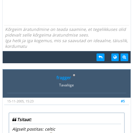
Kõrgeim äratundmine on teada saamine, et tegelikkuses olid
pidevalt selle kõrgeima äratundmise sees.
Iga hetk ja iga kogemus, mis sa saavutad on ideaalne, täiuslik,
kordumatu
fragger
Tavaliige
15-11-2005, 15:23
#5
Tsitaat:
Algselt postitas: celtic