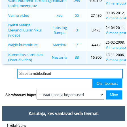
vaimu/kummitust/midagi
hiidlane
259
104,128
Viimane posti
taolist meenutav
09-05-2012, 
Vaimu video
xed
55
27,430
Viimane posti
Neitsi Maarja
Lobsang
24-04-2011, 
Elevandiluurannikul
3
3,473
Rampa
Viimane posti
(video)
26-02-2008, 
Nägin kummitust.
MartinR
7
4,412
Viimane posti
Kummitus surnuaias
13-11-2006, 
Nestonia
33
16,300
(lisatud video)
Viimane posti
Alamfoorumi hüpe:
Kasutaja, kes vaatavad seda teemat:
1 külali(st)ne