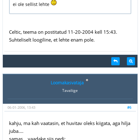
ei ole sellist lehte
Celtic, teema on postitatud 11-20-2004 kell 15:43.
Suhteliselt loogiline, et lehte enam pole.
Loomakasvataja
Tavaliige
06-01-2006, 13:43
#6
kahju, ma kah vaatasin, et huvitav oleks kiigata, aga hilja
juba....
samas... vaadake siis nedi: