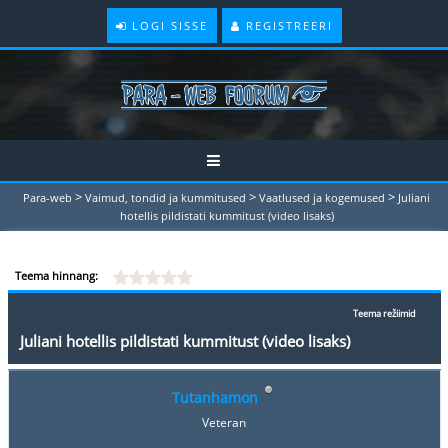
LOGI SISSE
REGISTREERI
>
>
>
Para-web
Vaimud, tondid ja kummitused
Vaatlused ja kogemused
Juliani
hotellis pildistati kummitust (video lisaks)
Teema hinnang:
Teema režiimid
Juliani hotellis pildistati kummitust (video lisaks)
Tutanhamon
Veteran