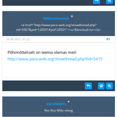
Päikeseinsener
<a href="http://www.para-web.org/showthread.php?
tid=5967&pid=128501#pid128501"><u>Bännitud</u></a>
25-05-2011, 01:22
#3
Põhimõtteliselt on teema olemas meil-
http://www.para-web.org/showthread.php?tid=5415
excubitoris
Kes-Kus-Miks-oloog