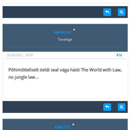
laanesoo
Tavaliige
26-05-2011, 18:57
#16
Põhimõtteliselt öeldi seal väga hästi The World with Law,
no jungle law...
ekke721