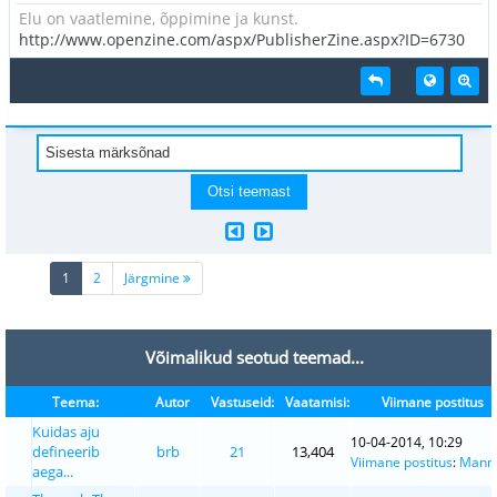
Elu on vaatlemine, õppimine ja kunst.
http://www.openzine.com/aspx/PublisherZine.aspx?ID=6730
(current)
1
2
Järgmine
Võimalikud seotud teemad...
Teema:
Autor
Vastuseid:
Vaatamisi:
Viimane postitus
Kuidas aju
10-04-2014, 10:29
defineerib
brb
21
13,404
Viimane postitus
:
Mann
aega...