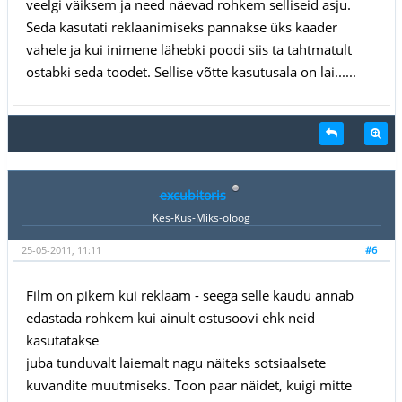
veelgi väiksem ja need näevad rohkem selliseid asju.
Seda kasutati reklaanimiseks pannakse üks kaader
vahele ja kui inimene lähebki poodi siis ta tahtmatult
ostabki seda toodet. Sellise võtte kasutusala on lai......
excubitoris
Kes-Kus-Miks-oloog
25-05-2011, 11:11
#6
Film on pikem kui reklaam - seega selle kaudu annab
edastada rohkem kui ainult ostusoovi ehk neid
kasutatakse
juba tunduvalt laiemalt nagu näiteks sotsiaalsete
kuvandite muutmiseks. Toon paar näidet, kuigi mitte