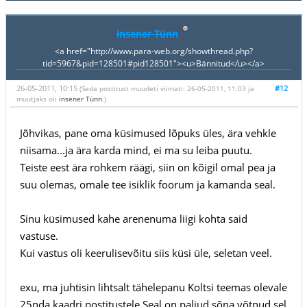
insener Tünn
<a href="http://www.para-web.org/showthread.php?
tid=5967&pid=128501#pid128501"><u>Bännitud</u></a>
26-05-2011, 10:15
#12
(Seda postitust muudeti viimati: 26-05-2011, 11:03 ja
muutjaks oli
insener Tünn
.)
Jõhvikas, pane oma küsimused lõpuks üles, ära vehkle
niisama...ja ära karda mind, ei ma su leiba puutu.
Teiste eest ära rohkem räägi, siin on kõigil omal pea ja
suu olemas, omale tee isiklik foorum ja kamanda seal.
Sinu küsimused kahe arenenuma liigi kohta said
vastuse.
Kui vastus oli keerulisevõitu siis küsi üle, seletan veel.
exu, ma juhtisin lihtsalt tähelepanu Koltsi teemas olevale
25nda kaadri postitustele.Seal on paljud sõna võtnud sel