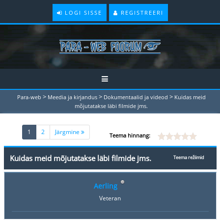
LOGI SISSE
REGISTREERI
>
>
>
Para-web
Meedia ja kirjandus
Dokumentaalid ja videod
Kuidas meid
mõjutatakse läbi filmide jms.
(current)
1
2
Järgmine
Teema hinnang:
Kuidas meid mõjutatakse läbi filmide jms.
Teema režiimid
Aerling
Veteran