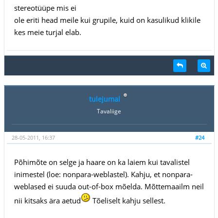
stereotüüpe mis ei
ole eriti head meile kui grupile, kuid on kasulikud klikile
kes meie turjal elab.
tulejumal
Tavaliige
28-05-2011, 16:37
#24
Põhimõte on selge ja haare on ka laiem kui tavalistel
inimestel (loe: nonpara-weblastel). Kahju, et nonpara-
weblased ei suuda out-of-box mõelda. Mõttemaailm neil
nii kitsaks ära aetud
Tõeliselt kahju sellest.