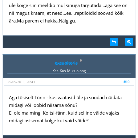
üle kõige siin meeldib mul sinuga targutada...aga see on
nii magus kraam, et need...ee...reptiloidid söövad kõik
ära.Ma parem ei hakka.Nälgigu.
excubitoris
Kes-Kus-Miks-oloog
25-05-2011, 20:43
#10
Aga tõsiselt Tünn - kas vaatasid üle ja suudad näidata
midagi või loobid niisama sõnu?
Ei ole ma mingi Koltsi-fänn, kuid selline väide vajaks
midagi asisemat külge kui vaid väide?