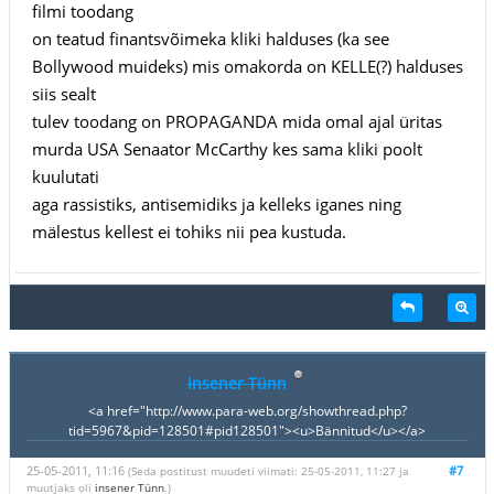
filmi toodang
on teatud finantsvõimeka kliki halduses (ka see
Bollywood muideks) mis omakorda on KELLE(?) halduses
siis sealt
tulev toodang on PROPAGANDA mida omal ajal üritas
murda USA Senaator McCarthy kes sama kliki poolt
kuulutati
aga rassistiks, antisemidiks ja kelleks iganes ning
mälestus kellest ei tohiks nii pea kustuda.
insener Tünn
<a href="http://www.para-web.org/showthread.php?
tid=5967&pid=128501#pid128501"><u>Bännitud</u></a>
25-05-2011, 11:16
#7
(Seda postitust muudeti viimati: 25-05-2011, 11:27 ja
muutjaks oli
insener Tünn
.)