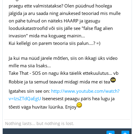
praegu ette valmistatakse? Olen püüdnud hoolega
jälgida ja aru saada ning ainukesed teooriad mis mulle
on pähe tulnud on näiteks HAARP ja igasugu
looduskatastroofid või siis jälle see "false flag alien
invasion" mida ma koguaeg mainin...
Kui kellelgi on parem teooria siis palun....? =)
Ja kui ma nüüd järele mõtlen, siis on ikkagi üks video
mille ma siia lisaks...
Take That - SOS on nagu ikka täielik ettekuulutus... vb
Robbie ja ta semud teavad midagi mida me ei tea
Igatahes siin see on:
http://www.youtube.com/watch?
v=IzsZTdQaEgU
Iseenesest peaagu päris hea lugu ja
tõesti väga huvitav lüürika. Enjoy
Nothing lasts... but nothing is lost.