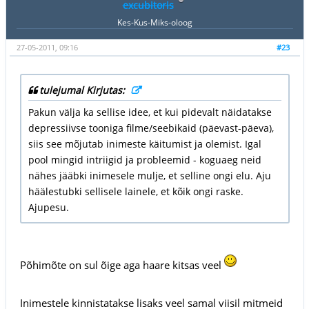
excubitoris
Kes-Kus-Miks-oloog
27-05-2011, 09:16
#23
tulejumal Kirjutas:
Pakun välja ka sellise idee, et kui pidevalt näidatakse
depressiivse tooniga filme/seebikaid (päevast-päeva),
siis see mõjutab inimeste käitumist ja olemist. Igal
pool mingid intriigid ja probleemid - koguaeg neid
nähes jääbki inimesele mulje, et selline ongi elu. Aju
häälestubki sellisele lainele, et kõik ongi raske.
Ajupesu.
Põhimõte on sul õige aga haare kitsas veel
Inimestele kinnistatakse lisaks veel samal viisil mitmeid