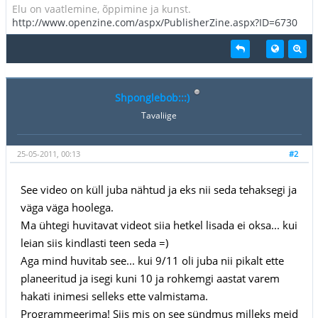
Elu on vaatlemine, õppimine ja kunst.
http://www.openzine.com/aspx/PublisherZine.aspx?ID=6730
Shponglebob:::)
Tavaliige
25-05-2011, 00:13
#2
See video on küll juba nähtud ja eks nii seda tehaksegi ja
väga väga hoolega.
Ma ühtegi huvitavat videot siia hetkel lisada ei oksa... kui
leian siis kindlasti teen seda =)
Aga mind huvitab see... kui 9/11 oli juba nii pikalt ette
planeeritud ja isegi kuni 10 ja rohkemgi aastat varem
hakati inimesi selleks ette valmistama.
Programmeerima! Siis mis on see sündmus milleks meid