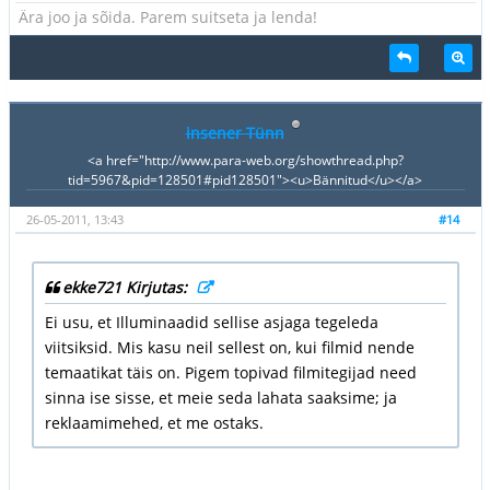
Ära joo ja sõida. Parem suitseta ja lenda!
insener Tünn
<a href="http://www.para-web.org/showthread.php?
tid=5967&pid=128501#pid128501"><u>Bännitud</u></a>
26-05-2011, 13:43
#14
ekke721 Kirjutas:
Ei usu, et Illuminaadid sellise asjaga tegeleda
viitsiksid. Mis kasu neil sellest on, kui filmid nende
temaatikat täis on. Pigem topivad filmitegijad need
sinna ise sisse, et meie seda lahata saaksime; ja
reklaamimehed, et me ostaks.