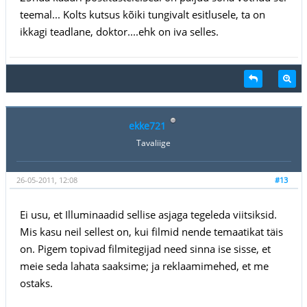
teemal... Kolts kutsus kõiki tungivalt esitlusele, ta on
ikkagi teadlane, doktor....ehk on iva selles.
ekke721
Tavaliige
26-05-2011, 12:08
#13
Ei usu, et Illuminaadid sellise asjaga tegeleda viitsiksid.
Mis kasu neil sellest on, kui filmid nende temaatikat täis
on. Pigem topivad filmitegijad need sinna ise sisse, et
meie seda lahata saaksime; ja reklaamimehed, et me
ostaks.