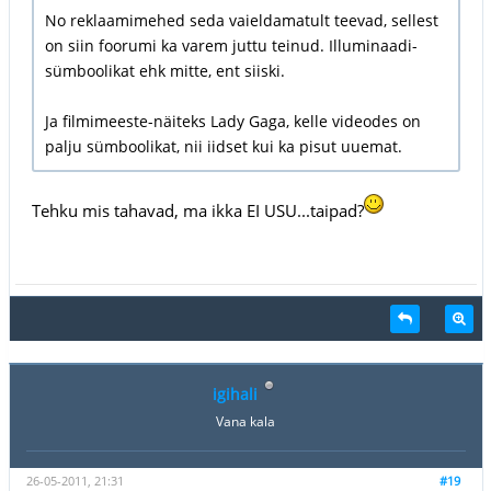
No reklaamimehed seda vaieldamatult teevad, sellest
on siin foorumi ka varem juttu teinud. Illuminaadi-
sümboolikat ehk mitte, ent siiski.
Ja filmimeeste-näiteks Lady Gaga, kelle videodes on
palju sümboolikat, nii iidset kui ka pisut uuemat.
Tehku mis tahavad, ma ikka EI USU...taipad?
igihali
Vana kala
26-05-2011, 21:31
#19