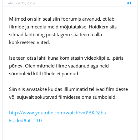
24-05-2011, 23:02
#1
Mitmed on siin seal siin foorumis arvanud, et läbi
filmide ja meedia meid mõjutatakse. Hoidkem siis
silmad lahti ning postitagem siia teema alla
konkreetsed viited.
Ise teen otsa lahti kuna komistasin videoklipile...päris
põnev. Olen mitmeid filme vaadanud aga neid
sümboleid küll tähele ei pannud.
Siin siis arvatakse kuidas Illluminatid tellivad filmidesse
või sujuvalt sokutavad filmidesse oma sümboleid.
http://www.youtube.com/watch?v=PBKDZhu-
E...ded#at=110