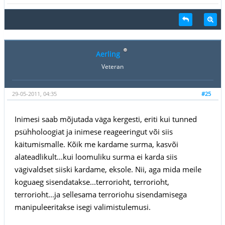
Aerling
Veteran
29-05-2011, 04:35
#25
Inimesi saab mõjutada väga kergesti, eriti kui tunned
psühholoogiat ja inimese reageeringut või siis
käitumismalle. Kõik me kardame surma, kasvõi
alateadlikult...kui loomuliku surma ei karda siis
vägivaldset siiski kardame, eksole. Nii, aga mida meile
koguaeg sisendatakse...terrorioht, terrorioht,
terrorioht...ja sellesama terroriohu sisendamisega
manipuleeritakse isegi valimistulemusi.