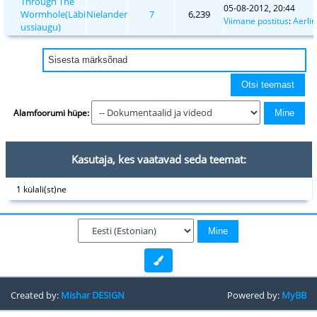
Through The
05-08-2012, 20:44
Wormhole(Läbi
Nielander
7
6,239
Viimane postitus
:
Aerli
ussiaugu)
Alamfoorumi hüpe:
Kasutaja, kes vaatavad seda teemat:
1 külali(st)ne
Created by:
Mishar DESIGN
Powered by:
MyBB