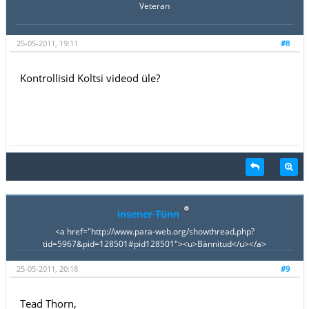
Veteran
25-05-2011, 19:11
#8
Kontrollisid Koltsi videod üle?
insener Tünn
<a href="http://www.para-web.org/showthread.php?
tid=5967&pid=128501#pid128501"><u>Bännitud</u></a>
25-05-2011, 20:18
#9
Tead Thorn,