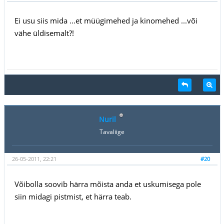
Ei usu siis mida ...et müügimehed ja kinomehed ...või
vähe üldisemalt?!
Nuril
Tavaliige
26-05-2011, 22:21
#20
Võibolla soovib härra mõista anda et uskumisega pole
siin midagi pistmist, et härra teab.