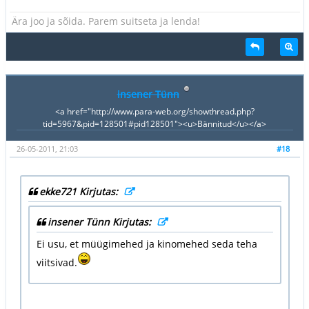
Ära joo ja sõida. Parem suitseta ja lenda!
insener Tünn
<a href="http://www.para-web.org/showthread.php?
tid=5967&pid=128501#pid128501"><u>Bännitud</u></a>
26-05-2011, 21:03
#18
ekke721 Kirjutas:
insener Tünn Kirjutas:
Ei usu, et müügimehed ja kinomehed seda teha
viitsivad.