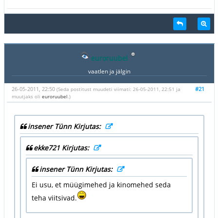
euroruubel
vaatlen ja jälgin
26-05-2011, 22:50
#21
(Seda postitust muudeti viimati: 26-05-2011, 22:51 ja
muutjaks oli
euroruubel
.)
insener Tünn Kirjutas:
ekke721 Kirjutas:
insener Tünn Kirjutas:
Ei usu, et müügimehed ja kinomehed seda
teha viitsivad.