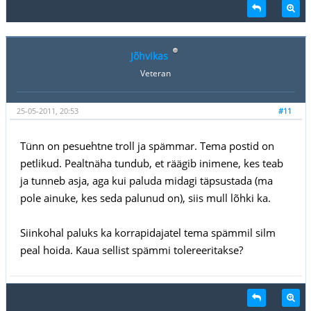
Jõhvikas
Veteran
25-05-2011, 20:53
#11
Tünn on pesuehtne troll ja spämmar. Tema postid on
petlikud. Pealtnäha tundub, et räägib inimene, kes teab
ja tunneb asja, aga kui paluda midagi täpsustada (ma
pole ainuke, kes seda palunud on), siis mull lõhki ka.
Siinkohal paluks ka korrapidajatel tema spämmil silm
peal hoida. Kaua sellist spämmi tolereeritakse?