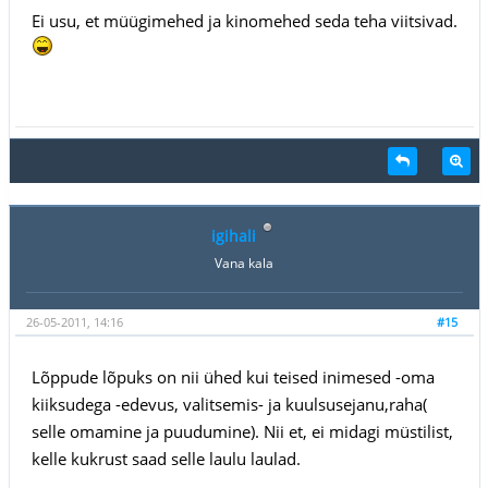
Ei usu, et müügimehed ja kinomehed seda teha viitsivad.
igihali
Vana kala
26-05-2011, 14:16
#15
Lõppude lõpuks on nii ühed kui teised inimesed -oma
kiiksudega -edevus, valitsemis- ja kuulsusejanu,raha(
selle omamine ja puudumine). Nii et, ei midagi müstilist,
kelle kukrust saad selle laulu laulad.