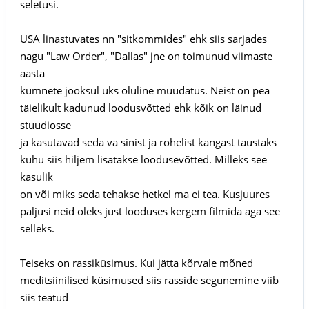
seletusi.
USA linastuvates nn "sitkommides" ehk siis sarjades
nagu "Law Order", "Dallas" jne on toimunud viimaste
aasta
kümnete jooksul üks oluline muudatus. Neist on pea
täielikult kadunud loodusvõtted ehk kõik on läinud
stuudiosse
ja kasutavad seda va sinist ja rohelist kangast taustaks
kuhu siis hiljem lisatakse loodusevõtted. Milleks see
kasulik
on või miks seda tehakse hetkel ma ei tea. Kusjuures
paljusi neid oleks just looduses kergem filmida aga see
selleks.
Teiseks on rassiküsimus. Kui jätta kõrvale mõned
meditsiinilised küsimused siis rasside segunemine viib
siis teatud