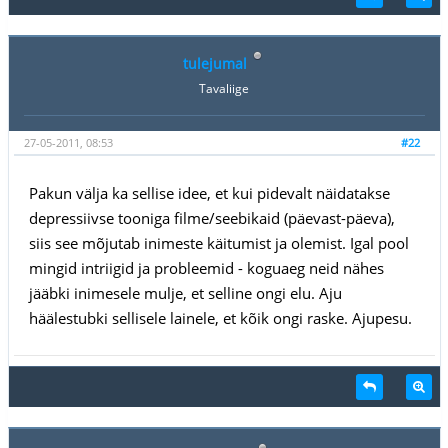
tulejumal
Tavaliige
27-05-2011, 08:53
#22
Pakun välja ka sellise idee, et kui pidevalt näidatakse
depressiivse tooniga filme/seebikaid (päevast-päeva),
siis see mõjutab inimeste käitumist ja olemist. Igal pool
mingid intriigid ja probleemid - koguaeg neid nähes
jääbki inimesele mulje, et selline ongi elu. Aju
häälestubki sellisele lainele, et kõik ongi raske. Ajupesu.