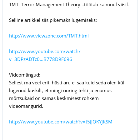
TMT: Terror Management Theory...töötab ka muul viisil.
Selline artikkel siis pikemaks lugemiseks:
http://www.viewzone.com/TMT.html
http://www.youtube.com/watch?
v=3DPzADTc0...B778D9F696
Videomängud:
Sellest ma veel eriti hästi aru ei saa kuid seda olen küll
lugenud kuskilt, et mingi uuring tehti ja enamus
mõrtsukaid on samas keskmisest rohkem
videomängurid.
http://www.youtube.com/watch?v=t5JJQKYjKSM