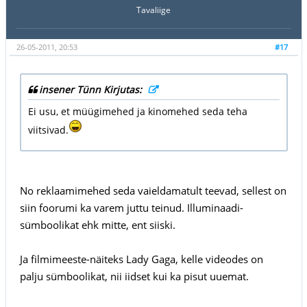
Tavaliige
26-05-2011, 20:53
#17
insener Tünn Kirjutas:
Ei usu, et müügimehed ja kinomehed seda teha
viitsivad.
No reklaamimehed seda vaieldamatult teevad, sellest on
siin foorumi ka varem juttu teinud. Illuminaadi-
sümboolikat ehk mitte, ent siiski.
Ja filmimeeste-näiteks Lady Gaga, kelle videodes on
palju sümboolikat, nii iidset kui ka pisut uuemat.