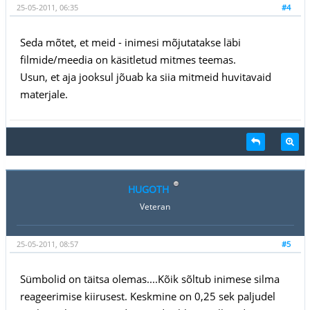
25-05-2011, 06:35
#4
Seda mõtet, et meid - inimesi mõjutatakse läbi
filmide/meedia on käsitletud mitmes teemas.
Usun, et aja jooksul jõuab ka siia mitmeid huvitavaid
materjale.
HUGOTH
Veteran
25-05-2011, 08:57
#5
Sümbolid on täitsa olemas....Kõik sõltub inimese silma
reageerimise kiirusest. Keskmine on 0,25 sek paljudel