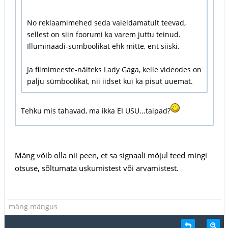
No reklaamimehed seda vaieldamatult teevad,
sellest on siin foorumi ka varem juttu teinud.
Illuminaadi-sümboolikat ehk mitte, ent siiski.
Ja filmimeeste-näiteks Lady Gaga, kelle videodes on
palju sümboolikat, nii iidset kui ka pisut uuemat.
Tehku mis tahavad, ma ikka EI USU...taipad?
Mäng võib olla nii peen, et sa signaali mõjul teed mingi
otsuse, sõltumata uskumistest või arvamistest.
mäng mängus