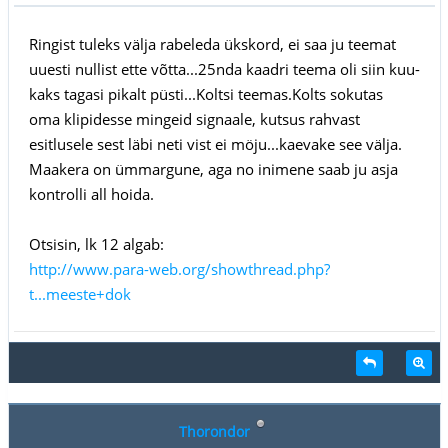
Ringist tuleks välja rabeleda ükskord, ei saa ju teemat
uuesti nullist ette võtta...25nda kaadri teema oli siin kuu-
kaks tagasi pikalt püsti...Koltsi teemas.Kolts sokutas
oma klipidesse mingeid signaale, kutsus rahvast
esitlusele sest läbi neti vist ei möju...kaevake see välja.
Maakera on ümmargune, aga no inimene saab ju asja
kontrolli all hoida.
Otsisin, lk 12 algab:
http://www.para-web.org/showthread.php?
t...meeste+dok
Thorondor