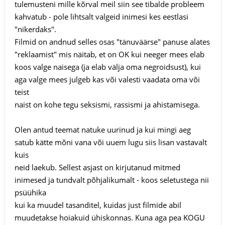
tulemusteni mille kõrval meil siin see tibalde probleem
kahvatub - pole lihtsalt valgeid inimesi kes eestlasi
"nikerdaks".
Filmid on andnud selles osas "tänuväärse" panuse alates
"reklaamist" mis näitab, et on OK kui neeger mees elab
koos valge naisega (ja elab välja oma negroidsust), kui
aga valge mees julgeb kas või valesti vaadata oma või
teist
naist on kohe tegu seksismi, rassismi ja ahistamisega.
Olen antud teemat natuke uurinud ja kui mingi aeg
satub kätte mõni vana või uuem lugu siis lisan vastavalt
kuis
neid laekub. Sellest asjast on kirjutanud mitmed
inimesed ja tundvalt põhjalikumalt - koos seletustega nii
psüühika
kui ka muudel tasanditel, kuidas just filmide abil
muudetakse hoiakuid ühiskonnas. Kuna aga pea KOGU