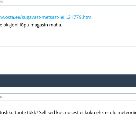
36
w.osta.ee/sugavast-metsast-lei...21779.html
le oksjoni lõpu magasin maha.
16
usliku toote tükk? Sellised kosmosest ei kuku ehk ei ole meteoriid