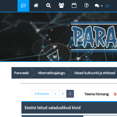
Para-web
Alternatiivajalugu
Iidsed kultuurid ja ehitised
(current)
Eelmine
1
2
3
Teema hinnang:
Eestist leitud saladuslikud kivid