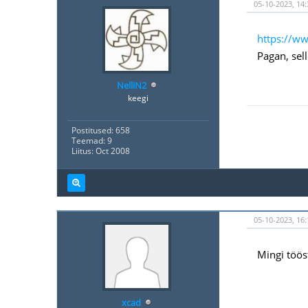
05-10-2023, 14:
https://ww
Pagan, sel
NelliN2
keegi
Postitused: 658
Teemad: 9
Liitus: Oct 2008
05-10-2023, 16:
Mingi tööst
xcad