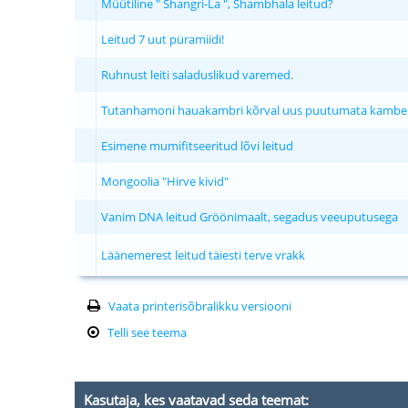
Müütiline " Shangri-La ", Shambhala leitud?
Leitud 7 uut püramiidi!
Ruhnust leiti saladuslikud varemed.
Tutanhamoni hauakambri kõrval uus puutumata kamber
Esimene mumifitseeritud lõvi leitud
Mongoolia "Hirve kivid"
Vanim DNA leitud Gröönimaalt, segadus veeuputusega
Läänemerest leitud täiesti terve vrakk
Vaata printerisõbralikku versiooni
Telli see teema
Kasutaja, kes vaatavad seda teemat: