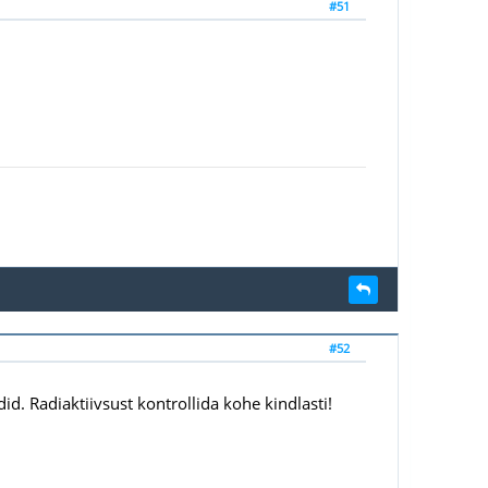
#51
#52
id. Radiaktiivsust kontrollida kohe kindlasti!