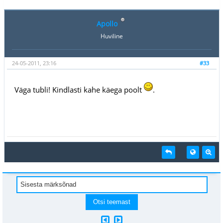
Apollo
Huviline
24-05-2011, 23:16
#33
Väga tubli! Kindlasti kahe käega poolt
.