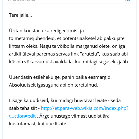
Tere jälle...
Üritan koostada ka redigeerimis- ja
toimetamisjuhendeid, et potentsiaalsetel abipakkujatel
lihtsam oleks. Nagu te võibolla märganud olete, on iga
artikli üleval paremas servas link "arutelu", kus saab abi
küsida või arvamust avaldada, kui midagi segaseks jääb.
Uuendasin esilehekülge, panin paika eesmärgid.
Absoluutselt igasugune abi on teretulnud.
Lisage ka uudiseid, kui midagi huvitavat leiate - seda
saab teha siit -
http://et.para-web.wikia.com/index.php?
t...ction=edit
. Ärge unustage viimast uudist ära
kustutamast, kui uue lisate.