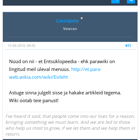
Cassiopeia
Veteran
15-09-2010, 09:35
#31
Nüüd on nii - et Entsüklopeedia - ehk parawiki on
lingitud meil üleval menüüs.
http://et.para-
web.wikia.com/wiki/Esileht
Astuge sinna julgelt sisse ja hakake artikleid tegema.
Wiki ootab teie panust!
I've heard it said, that people come into our lives for a reason,
bringing something we must learn. And we are led to those
who help us most to grow, if we let them and we help them in
return.