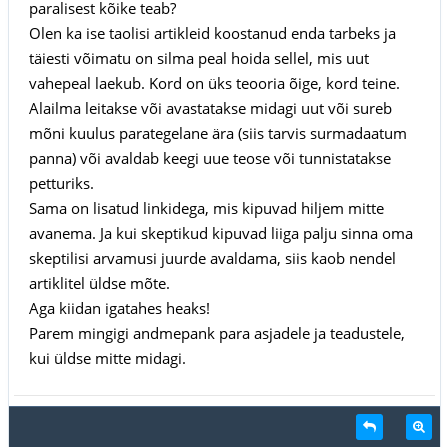
paralisest kõike teab?
Olen ka ise taolisi artikleid koostanud enda tarbeks ja
täiesti võimatu on silma peal hoida sellel, mis uut
vahepeal laekub. Kord on üks teooria õige, kord teine.
Alailma leitakse või avastatakse midagi uut või sureb
mõni kuulus parategelane ära (siis tarvis surmadaatum
panna) või avaldab keegi uue teose või tunnistatakse
petturiks.
Sama on lisatud linkidega, mis kipuvad hiljem mitte
avanema. Ja kui skeptikud kipuvad liiga palju sinna oma
skeptilisi arvamusi juurde avaldama, siis kaob nendel
artiklitel üldse mõte.
Aga kiidan igatahes heaks!
Parem mingigi andmepank para asjadele ja teadustele,
kui üldse mitte midagi.