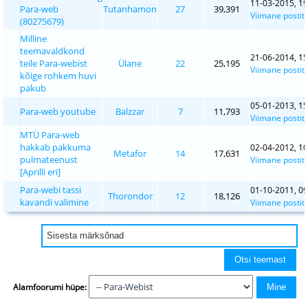
11-03-2015, 19
Para-web
Tutanhamon
27
39,391
Viimane postit
(80275679)
Milline
teemavaldkond
21-06-2014, 15
teile Para-webist
Ülane
22
25,195
Viimane postit
kõige rohkem huvi
pakub
05-01-2013, 15
Para-web youtube
Balzzar
7
11,793
Viimane postit
MTÜ Para-web
hakkab pakkuma
02-04-2012, 10
Metafor
14
17,631
pulmateenust
Viimane postit
[Aprilli eri]
Para-webi tassi
01-10-2011, 09
Thorondor
12
18,126
kavandi valimine
Viimane postit
Alamfoorumi hüpe: