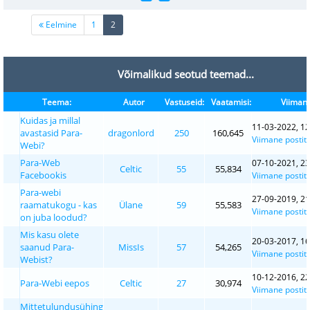
(current)
Eelmine
1
2
Võimalikud seotud teemad...
Teema:
Autor
Vastuseid:
Vaatamisi:
Viimane
Kuidas ja millal
11-03-2022, 12
avastasid Para-
dragonlord
250
160,645
Viimane postit
Webi?
Para-Web
07-10-2021, 23
Celtic
55
55,834
Facebookis
Viimane postit
Para-webi
27-09-2019, 21
raamatukogu - kas
Ülane
59
55,583
Viimane postit
on juba loodud?
Mis kasu olete
20-03-2017, 16
saanud Para-
MissIs
57
54,265
Viimane postit
Webist?
10-12-2016, 22
Para-Webi eepos
Celtic
27
30,974
Viimane postit
Mittetulundusühing