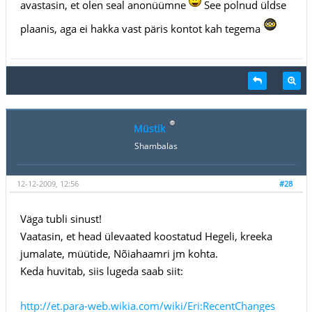
avastasin, et olen seal anonüümne
See polnud üldse
plaanis, aga ei hakka vast päris kontot kah tegema
Müstik
Shambalas
12-12-2009, 12:56
#28
Väga tubli sinust!
Vaatasin, et head ülevaated koostatud Hegeli, kreeka
jumalate, müütide, Nõiahaamri jm kohta.
Keda huvitab, siis lugeda saab siit:
http://et.para-web.wikia.com/wiki/Eri:RecentChanges