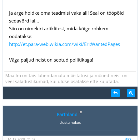
Ja ärge hoidke oma teadmisi vaka all! Seal on tööpõld
sedavõrd lai...
Siin on nimekiri artiklitest, mida kõige rohkem
oodatakse:
http://et.para-web.wikia.com/wiki/Eri:WantedPages
Väga paljud neist on seotud pollitikaga!
Maailm on täis lahendamata mõistatusi ja mõned neist on
veel saladuslikumad, kui üldse osatakse ette kujutada.
Earthland
Uustulnukas
14-12-2009, 21:52
#29