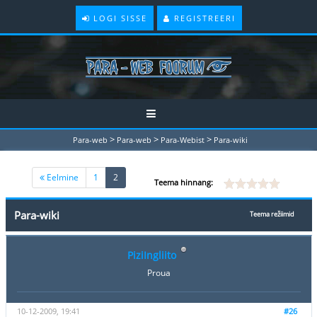
LOGI SISSE
REGISTREERI
>
>
>
Para-web
Para-web
Para-Webist
Para-wiki
(current)
Eelmine
1
2
Teema hinnang:
Para-wiki
Teema režiimid
PiziIngliito
Proua
10-12-2009, 19:41
#26