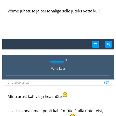
Võime juhatuse ja personaliga selle jutuks võtta küll.
Preilikass
Vana kala
10-12-2009, 21:20
#27
Minu arust kah väga hea mõte!
Lisasin sinna omalt poolt kah `müüdi` alla ühte-teist,