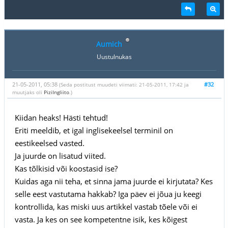
Aumich
Uustulnukas
21-05-2011, 05:38
#32
(Seda postitust muudeti viimati: 21-05-2011, 17:42 ja
muutjaks oli
PiziIngliito
.)
Kiidan heaks! Hästi tehtud!
Eriti meeldib, et igal inglisekeelsel terminil on
eestikeelsed vasted.
Ja juurde on lisatud viited.
Kas tõlkisid või koostasid ise?
Kuidas aga nii teha, et sinna jama juurde ei kirjutata? Kes
selle eest vastutama hakkab? Iga päev ei jõua ju keegi
kontrollida, kas miski uus artikkel vastab tõele või ei
vasta. Ja kes on see kompetentne isik, kes kõigest