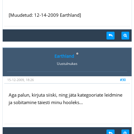
[Muudetud: 12-14-2009 Earthland]
Earthland
Uustulnukas
15-12-2009, 18:26
#30
Aga palun, kirjuta siiski, ning jäta kategooriate leidmine
ja sobitamine täiesti minu hooleks...