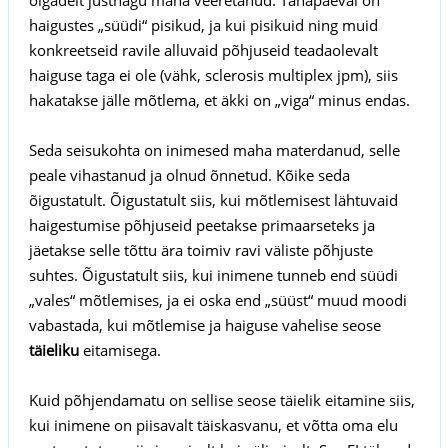
haigustes „süüdi“ pisikud, ja kui pisikuid ning muid
konkreetseid ravile alluvaid põhjuseid teadaolevalt
haiguse taga ei ole (vähk, sclerosis multiplex jpm), siis
hakatakse jälle mõtlema, et äkki on „viga“ minus endas.
Seda seisukohta on inimesed maha materdanud, selle
peale vihastanud ja olnud õnnetud. Kõike seda
õigustatult. Õigustatult siis, kui mõtlemisest lähtuvaid
haigestumise põhjuseid peetakse primaarseteks ja
jäetakse selle tõttu ära toimiv ravi väliste põhjuste
suhtes. Õigustatult siis, kui inimene tunneb end süüdi
„vales“ mõtlemises, ja ei oska end „süüst“ muud moodi
vabastada, kui mõtlemise ja haiguse vahelise seose
täieliku
eitamisega.
Kuid põhjendamatu on sellise seose täielik eitamine siis,
kui inimene on piisavalt täiskasvanu, et võtta oma elu