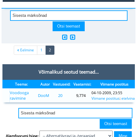
(current)
Eelmine
1
2
Võimalikud seotud teemad...
Teema:
Autor
Vastuseid:
Vaatamisi:
Viimane postitus
Voodooga
04-10-2009, 23:55
DooM
20
9,774
ravimine
Viimane postitus
:
etelvina
Alamfoorumi hüpe: