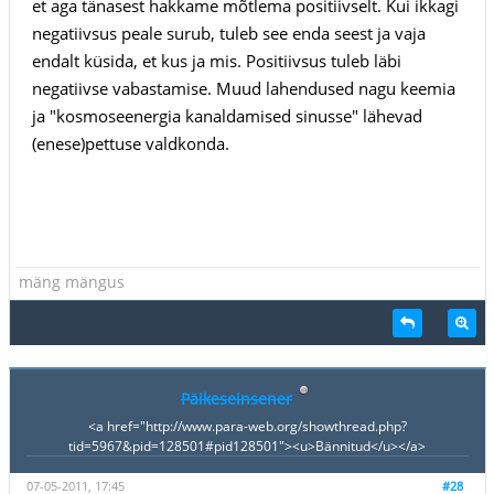
et aga tänasest hakkame mõtlema positiivselt. Kui ikkagi
negatiivsus peale surub, tuleb see enda seest ja vaja
endalt küsida, et kus ja mis. Positiivsus tuleb läbi
negatiivse vabastamise. Muud lahendused nagu keemia
ja "kosmoseenergia kanaldamised sinusse" lähevad
(enese)pettuse valdkonda.
mäng mängus
Päikeseinsener
<a href="http://www.para-web.org/showthread.php?
tid=5967&pid=128501#pid128501"><u>Bännitud</u></a>
07-05-2011, 17:45
#28