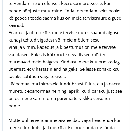
tervendamine on oluliselt keerukam protsesse, kui
nende põhjuste muutmine. Enda tervendamiseks peaks
kõigepealt teada saama kus on meie tervisemure alguse
saanud.
Enamalt jaolt on kõik meie tervisemures saanud alguse
kunagi tehtud vigadest või meie mõtlemisest.
Viha ja vimm, kadedus ja kibestumus on meie tervise
vaenlased. Ehk siis kõik meie negatiivsed mõtted
muudavad meid haigeks. Kindlasti olete kuulnud kedagi
ütlemist, et vihastasin end haigeks. Sellesse sõnakõlksu
tasuks suhtuda väga tõsiselt.
Läänemaailma inimesele tundub vast ütlus, ela ja naera
muretult ebanormaalne ning lapsik, kuid paraku just see
on esimene samm oma parema tervisliku seisundi
poole.
Mõttejõul tervendamine aga eeldab väga head enda kui
terviku tundmist ja kooskõla. Kui me suudame jõuda