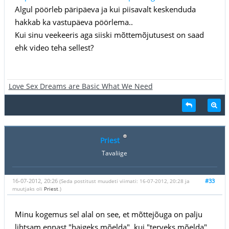
Algul pöörleb päripäeva ja kui piisavalt keskenduda
hakkab ka vastupäeva pöörlema..
Kui sinu veekeeris aga siiski mõttemõjutusest on saad
ehk video teha sellest?
Love Sex Dreams are Basic What We Need
Priest
Tavaliige
16-07-2012, 20:26
#33
(Seda postitust muudeti viimati: 16-07-2012, 20:28 ja
muutjaks oli
Priest
.)
Minu kogemus sel alal on see, et mõttejõuga on palju
lihtsam ennast "haigeks mõelda", kui "terveks mõelda".