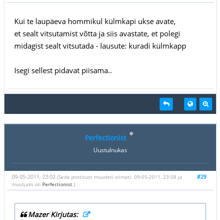
Kui te laupäeva hommikul külmkapi ukse avate,
et sealt vitsutamist võtta ja siis avastate, et polegi
midagist sealt vitsutada - lausute: kuradi külmkapp
Isegi sellest pidavat piisama..
Perfectionist
Uustulnukas
09-05-2011, 23:02
#29
(Seda postitust muudeti viimati: 09-05-2011, 23:58 ja
muutjaks oli
Perfectionist
.)
Mazer Kirjutas: