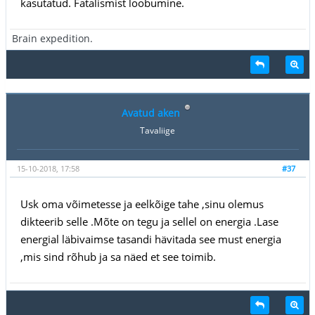
kasutatud. Fatalismist loobumine.
Brain expedition.
Avatud aken
Tavaliige
15-10-2018, 17:58
#37
Usk oma võimetesse ja eelkõige tahe ,sinu olemus
dikteerib selle .Mõte on tegu ja sellel on energia .Lase
energial läbivaimse tasandi hävitada see must energia
,mis sind rõhub ja sa näed et see toimib.