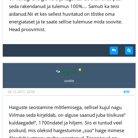
seda rakendanud ja tulemus 100%.... Samuti ka teisi
aidanud.Nii et kes sellest huvitatud on tõstke oma
energiataset ja te saate sellise tulemuse mida soovite.
Head proovimist.
Mannu
uxake
20-12-2017, 22:03
#36
Haiguste seostamine mõtlemisega, sellisel kujul nagu
Viilmaa seda kirjeldab, on alguse saanud juba tiisikuse“
kuldaegadel“, 1700ndatel ja hiljem. Siis ei tuntud veel
pisikuid, mis oleksid haigestumise „süü“ haige inimese
õlgadelt justnagu maha veeretanud. Tänapäeval on