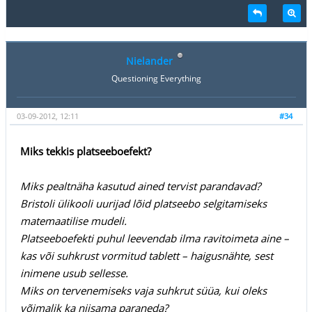
Nielander
Questioning Everything
03-09-2012, 12:11
#34
Miks tekkis platseeboefekt?
Miks pealtnäha kasutud ained tervist parandavad?
Bristoli ülikooli uurijad lõid platseebo selgitamiseks
matemaatilise mudeli.
Platseeboefekti puhul leevendab ilma ravitoimeta aine –
kas või suhkrust vormitud tablett – haigusnähte, sest
inimene usub sellesse.
Miks on tervenemiseks vaja suhkrut süüa, kui oleks
võimalik ka niisama paraneda?