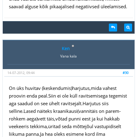
saavad alguse kõik pikaajalised negatiivsed üleelamised.
Ken
Vana kala
14-07-2012, 09:44
#30
On üks huvitav (keskendumis)harjutus,mida vahest
proovin enda peal.Siin ei ole küll ravitsemisega tegemist
aga saadud on see ühelt ravitsejalt.Harjutus siis
selline.Lased näiteks kraanikausi(vannitäis on parem-
rohkem aega)vett täis,võtad punni eest ja kui hakkab
veekeeris tekkima,üritad seda mõttejõul vastupidiselt
liikuma panna.Ja hea oleks esimene kord ilma