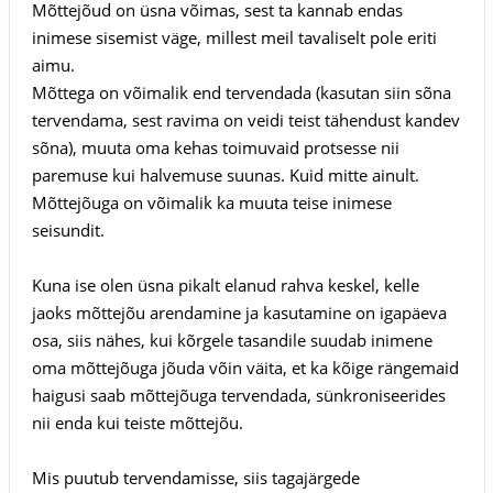
Mõttejõud on üsna võimas, sest ta kannab endas
inimese sisemist väge, millest meil tavaliselt pole eriti
aimu.
Mõttega on võimalik end tervendada (kasutan siin sõna
tervendama, sest ravima on veidi teist tähendust kandev
sõna), muuta oma kehas toimuvaid protsesse nii
paremuse kui halvemuse suunas. Kuid mitte ainult.
Mõttejõuga on võimalik ka muuta teise inimese
seisundit.
Kuna ise olen üsna pikalt elanud rahva keskel, kelle
jaoks mõttejõu arendamine ja kasutamine on igapäeva
osa, siis nähes, kui kõrgele tasandile suudab inimene
oma mõttejõuga jõuda võin väita, et ka kõige rängemaid
haigusi saab mõttejõuga tervendada, sünkroniseerides
nii enda kui teiste mõttejõu.
Mis puutub tervendamisse, siis tagajärgede