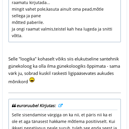
raamatu kirjutada...
mingit vahet pole,kasuta ainult oma pead,mõtle
sellega ja pane
mõtted paberile.
Ja ongi raamat valmis,teistel kah hea lugeda ja snitti
võtta.
Selle "loogika" kohaselt võiks siis elukutseline santehnik
günekoloog ka olla ilma günekoloogiks õppimata - sama
värk ju, sobrad kuskil raskesti ligipääsevates aukudes
mõnikord
euroruubel Kirjutas:
Selle sisendamise värgiga on ka nii, et päris nii ka ei
ole et aga tänasest hakkame mõtlema positiivselt. Kui
ikkagi negatiivsus peale surub, tuleb see enda seest ja