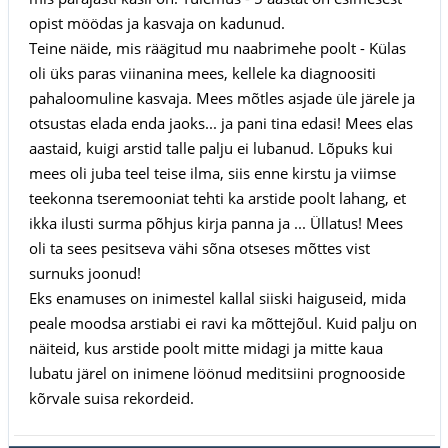
opist möödas ja kasvaja on kadunud.
Teine näide, mis räägitud mu naabrimehe poolt - Külas
oli üks paras viinanina mees, kellele ka diagnoositi
pahaloomuline kasvaja. Mees mõtles asjade üle järele ja
otsustas elada enda jaoks... ja pani tina edasi! Mees elas
aastaid, kuigi arstid talle palju ei lubanud. Lõpuks kui
mees oli juba teel teise ilma, siis enne kirstu ja viimse
teekonna tseremooniat tehti ka arstide poolt lahang, et
ikka ilusti surma põhjus kirja panna ja ... Üllatus! Mees
oli ta sees pesitseva vähi sõna otseses mõttes vist
surnuks joonud!
Eks enamuses on inimestel kallal siiski haiguseid, mida
peale moodsa arstiabi ei ravi ka mõttejõul. Kuid palju on
näiteid, kus arstide poolt mitte midagi ja mitte kaua
lubatu järel on inimene löönud meditsiini prognooside
kõrvale suisa rekordeid.