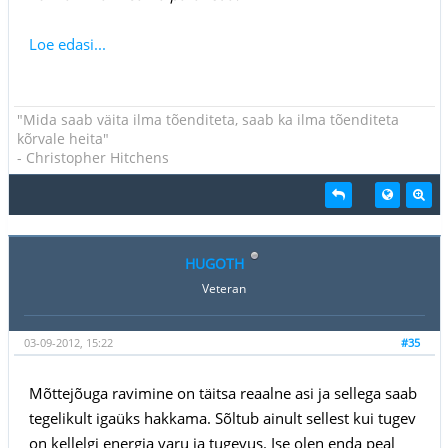
Loe edasi...
"Mida saab väita ilma tõenditeta, saab ka ilma tõenditeta
kõrvale heita"
- Christopher Hitchens
HUGOTH
Veteran
03-09-2012, 15:22
#35
Mõttejõuga ravimine on täitsa reaalne asi ja sellega saab
tegelikult igaüks hakkama. Sõltub ainult sellest kui tugev
on kellelgi energia varu ja tugevus. Ise olen enda peal