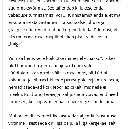
eest vastutus, nii sisemiselt kui välimiselt. See EI tähenda
süü omaksvõtmist. See tähendab killukese enda
vabaduse tunnistamist. Või … tunnistamist endale, et ma
ei suuda seista vastamisi irratsionaalse juhusega
(haiguse näol), vaid mul on kergem taluda tõdemust, et
eks mu enda maailmapilt ole kah pisut vildakas ja
„haige“.
Viilmaa heitis selle kõik otse inimestele „näkku“, ja kes
olid harjunud nägema põhjuseid erinevate
süüdiolemiste vormis välises maailmas, olid üdini
solvunud ja vihased. Nende pärast pole vaja muretseda,
nemad saadavad kõik teooriad pikalt, mis neile ei
meeldi. Kuid „mõtteraviga“ kahjustada võivad end need
inimesed, kes kipuvad ennast niigi kõiges süüdistama.
Mul on veidi ebameeldiv kasutada väljendit "vastutuse
võtmine", sest seda on liiga palju ja liiga kergekäeliselt