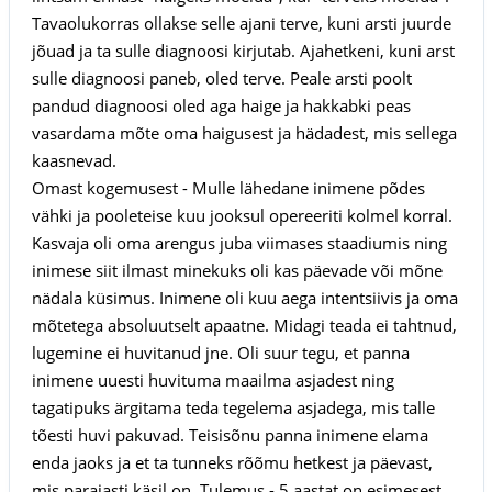
Tavaolukorras ollakse selle ajani terve, kuni arsti juurde
jõuad ja ta sulle diagnoosi kirjutab. Ajahetkeni, kuni arst
sulle diagnoosi paneb, oled terve. Peale arsti poolt
pandud diagnoosi oled aga haige ja hakkabki peas
vasardama mõte oma haigusest ja hädadest, mis sellega
kaasnevad.
Omast kogemusest - Mulle lähedane inimene põdes
vähki ja pooleteise kuu jooksul opereeriti kolmel korral.
Kasvaja oli oma arengus juba viimases staadiumis ning
inimese siit ilmast minekuks oli kas päevade või mõne
nädala küsimus. Inimene oli kuu aega intentsiivis ja oma
mõtetega absoluutselt apaatne. Midagi teada ei tahtnud,
lugemine ei huvitanud jne. Oli suur tegu, et panna
inimene uuesti huvituma maailma asjadest ning
tagatipuks ärgitama teda tegelema asjadega, mis talle
tõesti huvi pakuvad. Teisisõnu panna inimene elama
enda jaoks ja et ta tunneks rõõmu hetkest ja päevast,
mis parajasti käsil on. Tulemus - 5 aastat on esimesest