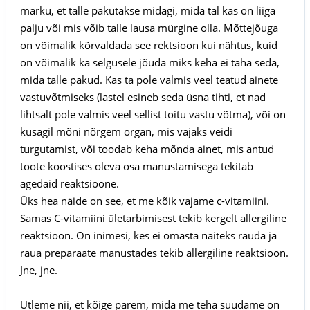
märku, et talle pakutakse midagi, mida tal kas on liiga
palju või mis võib talle lausa mürgine olla. Mõttejõuga
on võimalik kõrvaldada see rektsioon kui nähtus, kuid
on võimalik ka selgusele jõuda miks keha ei taha seda,
mida talle pakud. Kas ta pole valmis veel teatud ainete
vastuvõtmiseks (lastel esineb seda üsna tihti, et nad
lihtsalt pole valmis veel sellist toitu vastu võtma), või on
kusagil mõni nõrgem organ, mis vajaks veidi
turgutamist, või toodab keha mõnda ainet, mis antud
toote koostises oleva osa manustamisega tekitab
ägedaid reaktsioone.
Üks hea näide on see, et me kõik vajame c-vitamiini.
Samas C-vitamiini ületarbimisest tekib kergelt allergiline
reaktsioon. On inimesi, kes ei omasta näiteks rauda ja
raua preparaate manustades tekib allergiline reaktsioon.
Jne, jne.
Ütleme nii, et kõige parem, mida me teha suudame on