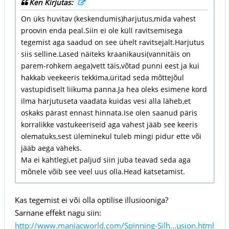
Ken Kirjutas:
On üks huvitav (keskendumis)harjutus,mida vahest
proovin enda peal.Siin ei ole küll ravitsemisega
tegemist aga saadud on see ühelt ravitsejalt.Harjutus
siis selline.Lased näiteks kraanikausi(vannitäis on
parem-rohkem aega)vett täis,võtad punni eest ja kui
hakkab veekeeris tekkima,üritad seda mõttejõul
vastupidiselt liikuma panna.Ja hea oleks esimene kord
ilma harjutuseta vaadata kuidas vesi alla läheb,et
oskaks pärast ennast hinnata.Ise olen saanud päris
korralikke vastukeeriseid aga vahest jääb see keeris
olematuks,sest üleminekul tuleb mingi pidur ette või
jääb aega väheks.
Ma ei kahtlegi,et paljud siin juba teavad seda aga
mõnele võib see veel uus olla.Head katsetamist.
Kas tegemist ei või olla optilise illusiooniga?
Sarnane effekt nagu siin:
http://www.maniacworld.com/Spinning-Silh...usion.html