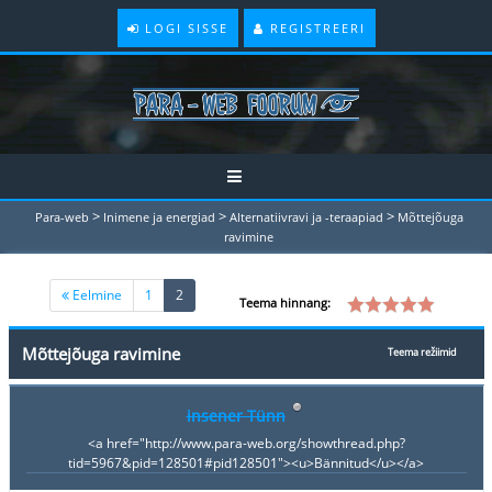
LOGI SISSE
REGISTREERI
>
>
>
Para-web
Inimene ja energiad
Alternatiivravi ja -teraapiad
Mõttejõuga
ravimine
(current)
Eelmine
1
2
Teema hinnang:
Mõttejõuga ravimine
Teema režiimid
insener Tünn
<a href="http://www.para-web.org/showthread.php?
tid=5967&pid=128501#pid128501"><u>Bännitud</u></a>