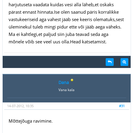
harjutuseta vaadata kuidas vesi alla läheb,et oskaks
pärast ennast hinnata.Ise olen saanud päris korralikke
vastukeeriseid aga vahest jääb see keeris olematuks,sest
üleminekul tuleb mingi pidur ette või jääb aega väheks.
Ma ei kahtlegi,et paljud siin juba teavad seda aga
mõnele võib see veel uus olla.Head katsetamist.
Dana
Vana kala
14-07-2012, 10:35
#31
Mõttejõuga ravimine.