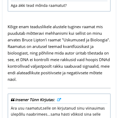
Aga äkki tead mõnda raamatut?
Kõige enam teaduslikele alustele tuginev raamat mis
puudutab mõtteravi mehhanismi kui sellist on minu
arvates Bruce Lipton'i raamat "Uskumused ja Bioloogia".
Raamatus on arutusel teemad kvantfüüsikast ja
bioloogiast, ning põhiline mida autor üritab tõestada on
see, et DNA ei kontrolli meie rakkusid vaid hoopis DNAd
kont­­rollivad väljastpoolt rakku saabuvad signaa­lid, meie
endi alateadlikute positiivsete ja negatiivsete mõtete
näol.
insener Tünn Kirjutas:
Ära usu raamatut,selle on kirjutanud sinu viinauimas
ülepõllu naabrimees...sama hästi võiksid sina selle