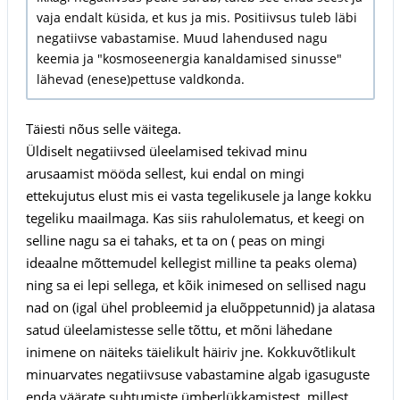
vaja endalt küsida, et kus ja mis. Positiivsus tuleb läbi
negatiivse vabastamise. Muud lahendused nagu
keemia ja "kosmoseenergia kanaldamised sinusse"
lähevad (enese)pettuse valdkonda.
Täiesti nõus selle väitega.
Üldiselt negatiivsed üleelamised tekivad minu
arusaamist mööda sellest, kui endal on mingi
ettekujutus elust mis ei vasta tegelikusele ja lange kokku
tegeliku maailmaga. Kas siis rahulolematus, et keegi on
selline nagu sa ei tahaks, et ta on ( peas on mingi
ideaalne mõttemudel kellegist milline ta peaks olema)
ning sa ei lepi sellega, et kõik inimesed on sellised nagu
nad on (igal ühel probleemid ja eluõppetunnid) ja alatasa
satud üleelamistesse selle tõttu, et mõni lähedane
inimene on näiteks täielikult häiriv jne. Kokkuvõtlikult
minuarvates negatiivsuse vabastamine algab igasuguste
enda väärate suhtumiste ümberlükkamistest, millest