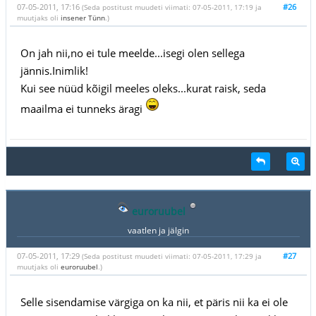
07-05-2011, 17:16
#26
(Seda postitust muudeti viimati: 07-05-2011, 17:19 ja
muutjaks oli
insener Tünn
.)
On jah nii,no ei tule meelde...isegi olen sellega
jännis.Inimlik!
Kui see nüüd kõigil meeles oleks...kurat raisk, seda
maailma ei tunneks äragi
euroruubel
vaatlen ja jälgin
07-05-2011, 17:29
#27
(Seda postitust muudeti viimati: 07-05-2011, 17:29 ja
muutjaks oli
euroruubel
.)
Selle sisendamise värgiga on ka nii, et päris nii ka ei ole