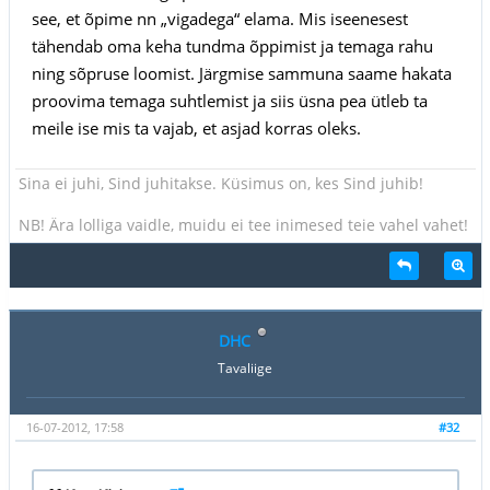
see, et õpime nn „vigadega“ elama. Mis iseenesest
tähendab oma keha tundma õppimist ja temaga rahu
ning sõpruse loomist. Järgmise sammuna saame hakata
proovima temaga suhtlemist ja siis üsna pea ütleb ta
meile ise mis ta vajab, et asjad korras oleks.
Sina ei juhi, Sind juhitakse. Küsimus on, kes Sind juhib!
NB! Ära lolliga vaidle, muidu ei tee inimesed teie vahel vahet!
DHC
Tavaliige
16-07-2012, 17:58
#32