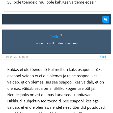
Sul pole tõendeid,mul pole kah.Kas väitleme edasi?
Celtic
ja sina pead kandma maailma
06-04-2011, 16:15
#166
Kuidas ei ole tõendeid? Kui meil on kaks osapoolt - üks
osapool väidab et ei ole olemas ja teine osapool kes
väidab, et on olemas, siis see osapool, kes väidab, et on
olemas, väidab seda oma isikliku kogemuse põhjal.
Nende jaoks on asi olemas kuna seda kinnitavad
isiklikud, subjektiivsed tõendid. See osapool, kes aga
väidab, et ei ole olemas, nendel need tõendid puuduvad,