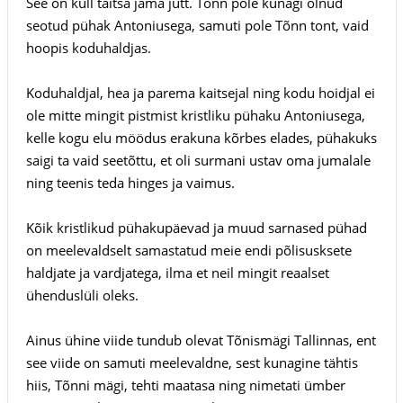
See on küll täitsa jama jutt. Tõnn pole kunagi olnud
seotud pühak Antoniusega, samuti pole Tõnn tont, vaid
hoopis koduhaldjas.
Koduhaldjal, hea ja parema kaitsejal ning kodu hoidjal ei
ole mitte mingit pistmist kristliku pühaku Antoniusega,
kelle kogu elu möödus erakuna kõrbes elades, pühakuks
saigi ta vaid seetõttu, et oli surmani ustav oma jumalale
ning teenis teda hinges ja vaimus.
Kõik kristlikud pühakupäevad ja muud sarnased pühad
on meelevaldselt samastatud meie endi põlisusksete
haldjate ja vardjatega, ilma et neil mingit reaalset
ühenduslüli oleks.
Ainus ühine viide tundub olevat Tõnismägi Tallinnas, ent
see viide on samuti meelevaldne, sest kunagine tähtis
hiis, Tõnni mägi, tehti maatasa ning nimetati ümber