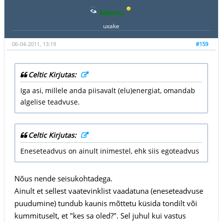
Mannu
uxake
06-04-2011, 13:19
#159
Celtic Kirjutas:
Iga asi, millele anda piisavalt (elu)energiat, omandab
algelise teadvuse.
Celtic Kirjutas:
Eneseteadvus on ainult inimestel, ehk siis egoteadvus
Nõus nende seisukohtadega.
Ainult et sellest vaatevinklist vaadatuna (eneseteadvuse
puudumine) tundub kaunis mõttetu küsida tondilt või
kummituselt, et "kes sa oled?". Sel juhul kui vastus