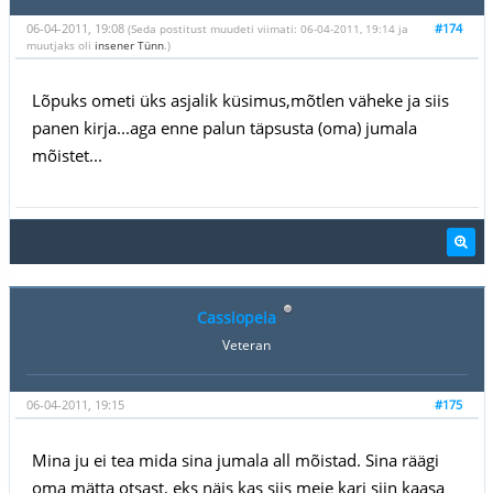
06-04-2011, 19:08
#174
(Seda postitust muudeti viimati: 06-04-2011, 19:14 ja
muutjaks oli
insener Tünn
.)
Lõpuks ometi üks asjalik küsimus,mõtlen väheke ja siis
panen kirja...aga enne palun täpsusta (oma) jumala
mõistet...
Cassiopeia
Veteran
06-04-2011, 19:15
#175
Mina ju ei tea mida sina jumala all mõistad. Sina räägi
oma mätta otsast, eks näis kas siis meie kari siin kaasa