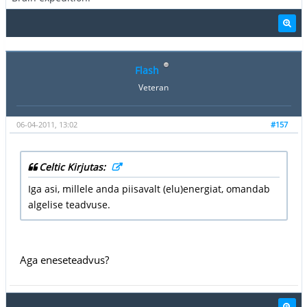
Flash
Veteran
06-04-2011, 13:02
#157
Celtic Kirjutas:
Iga asi, millele anda piisavalt (elu)energiat, omandab
algelise teadvuse.
Aga eneseteadvus?