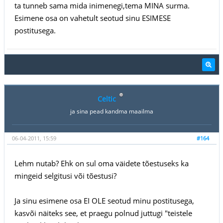
ta tunneb sama mida inimenegi,tema MINA surma.
Esimene osa on vahetult seotud sinu ESIMESE
postitusega.
Celtic
ja sina pead kandma maailma
06-04-2011, 15:59
#164
Lehm nutab? Ehk on sul oma väidete tõestuseks ka
mingeid selgitusi või tõestusi?
Ja sinu esimene osa EI OLE seotud minu postitusega,
kasvõi näiteks see, et praegu polnud juttugi "teistele