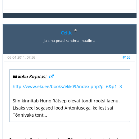
Celtic
ja sina pead kandma maailma
06-04-2011, 07:56
#155
koba Kirjutas:
http://www.eki.ee/books/ekk09/index.php?p=6&p1=3
Siin kinnitab Huno Rätsep olevat tondi rootsi laenu.
Lisaks veel segased lood Antoniusega, kellest sai
Tõnnivaka tont...