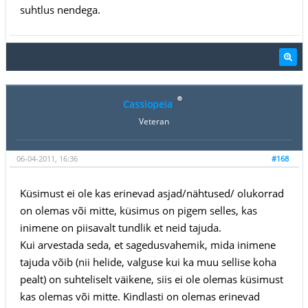
suhtlus nendega.
Cassiopeia
Veteran
06-04-2011, 16:36
#168
Küsimust ei ole kas erinevad asjad/nähtused/ olukorrad
on olemas või mitte, küsimus on pigem selles, kas
inimene on piisavalt tundlik et neid tajuda.
Kui arvestada seda, et sagedusvahemik, mida inimene
tajuda võib (nii helide, valguse kui ka muu sellise koha
pealt) on suhteliselt väikene, siis ei ole olemas küsimust
kas olemas või mitte. Kindlasti on olemas erinevad