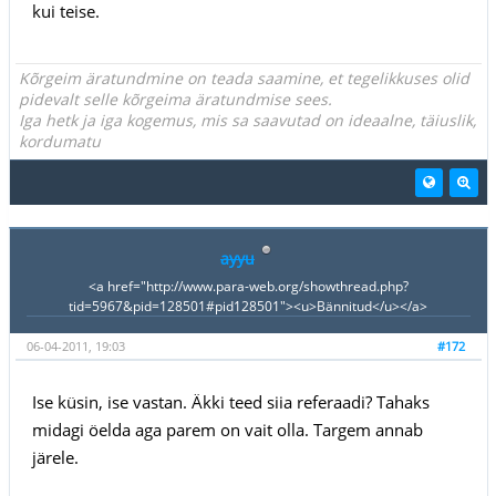
kui teise.
Kõrgeim äratundmine on teada saamine, et tegelikkuses olid
pidevalt selle kõrgeima äratundmise sees.
Iga hetk ja iga kogemus, mis sa saavutad on ideaalne, täiuslik,
kordumatu
ayyu
<a href="http://www.para-web.org/showthread.php?
tid=5967&pid=128501#pid128501"><u>Bännitud</u></a>
06-04-2011, 19:03
#172
Ise küsin, ise vastan. Äkki teed siia referaadi? Tahaks
midagi öelda aga parem on vait olla. Targem annab
järele.