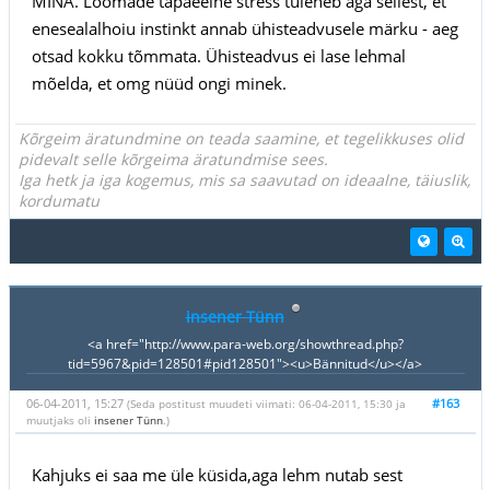
MINA. Loomade tapaeelne stress tuleneb aga sellest, et
enesealalhoiu instinkt annab ühisteadvusele märku - aeg
otsad kokku tõmmata. Ühisteadvus ei lase lehmal
mõelda, et omg nüüd ongi minek.
Kõrgeim äratundmine on teada saamine, et tegelikkuses olid
pidevalt selle kõrgeima äratundmise sees.
Iga hetk ja iga kogemus, mis sa saavutad on ideaalne, täiuslik,
kordumatu
insener Tünn
<a href="http://www.para-web.org/showthread.php?
tid=5967&pid=128501#pid128501"><u>Bännitud</u></a>
06-04-2011, 15:27
#163
(Seda postitust muudeti viimati: 06-04-2011, 15:30 ja
muutjaks oli
insener Tünn
.)
Kahjuks ei saa me üle küsida,aga lehm nutab sest