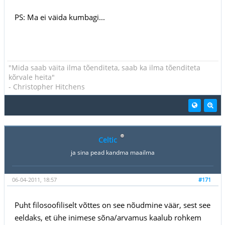
PS: Ma ei väida kumbagi...
"Mida saab väita ilma tõenditeta, saab ka ilma tõenditeta
kõrvale heita"
- Christopher Hitchens
Celtic
ja sina pead kandma maailma
06-04-2011, 18:57
#171
Puht filosoofiliselt võttes on see nõudmine väär, sest see
eeldaks, et ühe inimese sõna/arvamus kaalub rohkem