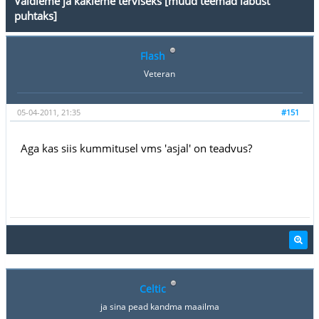
Vaidleme ja kakleme terviseks [muud teemad läbust
puhtaks]
Flash
Veteran
05-04-2011, 21:35
#151
Aga kas siis kummitusel vms 'asjal' on teadvus?
Celtic
ja sina pead kandma maailma