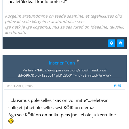
pealetükkivalt kuulutamisest"
Kõrgeim äratundmine on teada saamine, et tegelikkuses olid
pidevalt selle kõrgeima äratundmise sees.
Iga hetk ja iga kogemus, mis sa saavutad on ideaalne, täiuslik,
kordumatu
insener Tünn
<a href="http://www.para-web.org/showthread.php?
tid=5967&pid=128501#pid128501"><u>Bännitud</u></a>
06-04-2011, 16:05
#165
....küsimus pole selles "kas on või mitte"...seletasin
sulle,et jah,ei ole selles sest KÕIK on olemas.
Aga see KÕIK on omaniku peas jne...ei ole ju keeruline.