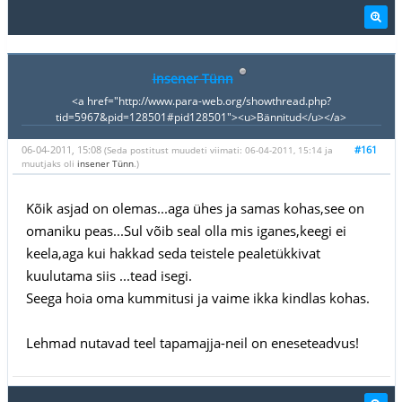
insener Tünn
<a href="http://www.para-web.org/showthread.php?
tid=5967&pid=128501#pid128501"><u>Bännitud</u></a>
06-04-2011, 15:08
#161
(Seda postitust muudeti viimati: 06-04-2011, 15:14 ja
muutjaks oli
insener Tünn
.)
Kõik asjad on olemas...aga ühes ja samas kohas,see on
omaniku peas...Sul võib seal olla mis iganes,keegi ei
keela,aga kui hakkad seda teistele pealetükkivat
kuulutama siis ...tead isegi.
Seega hoia oma kummitusi ja vaime ikka kindlas kohas.
Lehmad nutavad teel tapamajja-neil on eneseteadvus!