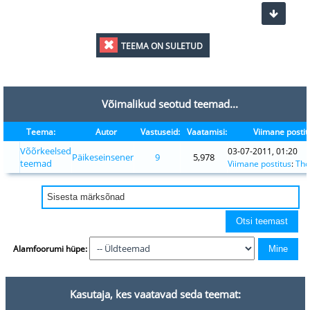
TEEMA ON SULETUD
Võimalikud seotud teemad...
Teema:
Autor
Vastuseid:
Vaatamisi:
Viimane postit
Võõrkeelsed
03-07-2011, 01:20
Päikeseinsener
9
5,978
teemad
Viimane postitus
:
Tho
Alamfoorumi hüpe:
Kasutaja, kes vaatavad seda teemat: