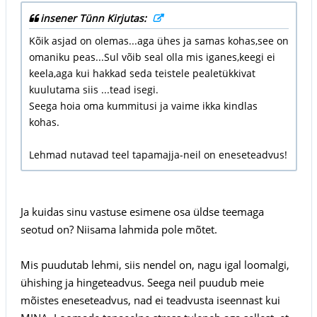
insener Tünn Kirjutas:
Kõik asjad on olemas...aga ühes ja samas kohas,see on
omaniku peas...Sul võib seal olla mis iganes,keegi ei
keela,aga kui hakkad seda teistele pealetükkivat
kuulutama siis ...tead isegi.
Seega hoia oma kummitusi ja vaime ikka kindlas
kohas.
Lehmad nutavad teel tapamajja-neil on eneseteadvus!
Ja kuidas sinu vastuse esimene osa üldse teemaga
seotud on? Niisama lahmida pole mõtet.
Mis puudutab lehmi, siis nendel on, nagu igal loomalgi,
ühishing ja hingeteadvus. Seega neil puudub meie
mõistes eneseteadvus, nad ei teadvusta iseennast kui