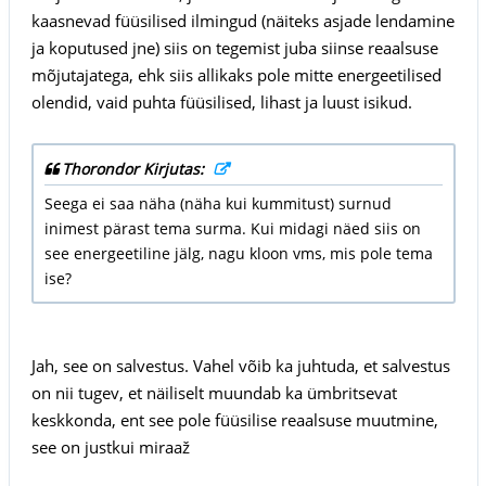
kaasnevad füüsilised ilmingud (näiteks asjade lendamine
ja koputused jne) siis on tegemist juba siinse reaalsuse
mõjutajatega, ehk siis allikaks pole mitte energeetilised
olendid, vaid puhta füüsilised, lihast ja luust isikud.
Thorondor Kirjutas:
Seega ei saa näha (näha kui kummitust) surnud
inimest pärast tema surma. Kui midagi näed siis on
see energeetiline jälg, nagu kloon vms, mis pole tema
ise?
Jah, see on salvestus. Vahel võib ka juhtuda, et salvestus
on nii tugev, et näiliselt muundab ka ümbritsevat
keskkonda, ent see pole füüsilise reaalsuse muutmine,
see on justkui miraaž