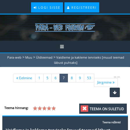
LOGI SISSE
REGISTREERI
>
>
>
Para-web
Muu
Üldteemad
Vaidleme ja kakleme terviseks [muud teemad
läbust puhtaks]
...
...
(current)
Eelmine
1
5
6
7
8
9
53
Järgmine
Teema hinnang:
TEEMA ON SULETUD
Teema režiimid