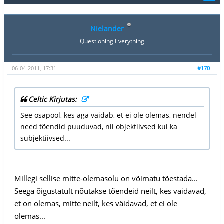
Nielander
Questioning Everything
06-04-2011, 17:31
#170
Celtic Kirjutas:
See osapool, kes aga väidab, et ei ole olemas, nendel
need tõendid puuduvad, nii objektiivsed kui ka
subjektiivsed...
Millegi sellise mitte-olemasolu on võimatu tõestada...
Seega õigustatult nõutakse tõendeid neilt, kes väidavad,
et on olemas, mitte neilt, kes väidavad, et ei ole
olemas...