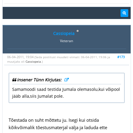
Cassiopeia
Veteran
06-04-2011, 19:04
#173
(Seda postitust muudeti viimati: 06-04-2011, 19:06 ja
muutjaks oli
Cassiopeia
.)
insener Tünn Kirjutas:
Samamoodi saad testida Jumala olemasolu,kui võipool
jääb alla,siis Jumalat pole.
Tõestada on suht mõttetu ju. Isegi kui otsida
kõikvõimalik tõestusmaterjal välja ja laduda ette