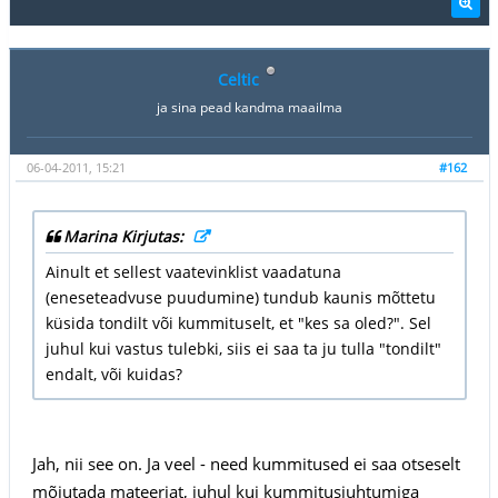
Celtic
ja sina pead kandma maailma
06-04-2011, 15:21
#162
Marina Kirjutas:
Ainult et sellest vaatevinklist vaadatuna
(eneseteadvuse puudumine) tundub kaunis mõttetu
küsida tondilt või kummituselt, et "kes sa oled?". Sel
juhul kui vastus tulebki, siis ei saa ta ju tulla "tondilt"
endalt, või kuidas?
Jah, nii see on. Ja veel - need kummitused ei saa otseselt
mõjutada mateeriat, juhul kui kummitusjuhtumiga