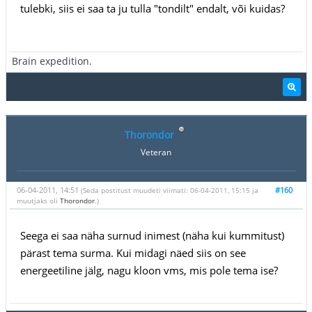
tulebki, siis ei saa ta ju tulla "tondilt" endalt, või kuidas?
Brain expedition.
Thorondor
Veteran
06-04-2011, 14:51
#160
(Seda postitust muudeti viimati: 06-04-2011, 15:15 ja
muutjaks oli
Thorondor
.)
Seega ei saa näha surnud inimest (näha kui kummitust)
pärast tema surma. Kui midagi näed siis on see
energeetiline jälg, nagu kloon vms, mis pole tema ise?