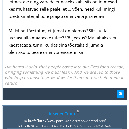
inimestele ning värvida punaseks kah, siis on inimesed
kes mühatavad selle peale, et ... võeh, need küll mingi
tõestusmaterjal pole ja ajab oma vana jura edasi.
Millal on tõestatud, et jumal on olemas? Siis kui ta
taevast alla maapeale tuleb? Või jeesus? Ma tahaks sinu
käest teada, tünn, kuidas sina tõestaksid jumala
olemasolu, peale oma võileivatehnika.
I've heard it said, that people come into our lives for a reason,
bringing something we must learn. And we are led to those
who help us most to grow, if we let them and we help them in
return.
insener Tünn
<a href="http://www.para-web.org/showthread.php?
tid=5967&pid=128501#pid128501"><u>Bännitud</u></a>