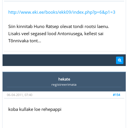
http://www.eki.ee/books/ekk09/index.php?p=6&p1=3
Siin kinnitab Huno Rätsep olevat tondi rootsi laenu.
Lisaks veel segased lood Antoniusega, kellest sai
Tõnnivaka tont...
hekate
registreerimata
06-04-2011, 07:40
#154
koba kullake loe rehepappi