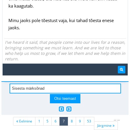
ka kaagutab.
Minu jaoks pole tõestust vaja, kui tahad tõesta enese
jaoks.
I've heard it said, that people come into our lives for a reason,
bringing something we must learn. And we are led to those
who help us most to grow, if we let them and we help them in
return.
...
...
(current)
Eelmine
1
5
6
7
8
9
53
Järgmine