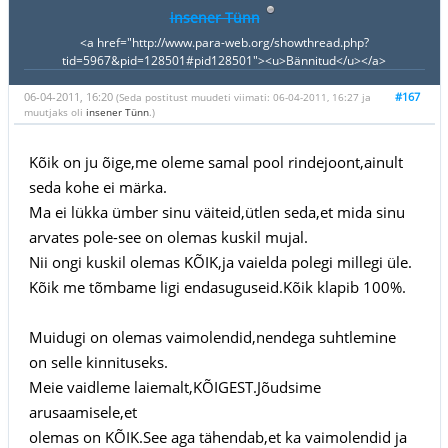
insener Tünn
<a href="http://www.para-web.org/showthread.php?
tid=5967&pid=128501#pid128501"><u>Bännitud</u></a>
06-04-2011, 16:20
#167
(Seda postitust muudeti viimati: 06-04-2011, 16:27 ja
muutjaks oli
insener Tünn
.)
Kõik on ju õige,me oleme samal pool rindejoont,ainult
seda kohe ei märka.
Ma ei lükka ümber sinu väiteid,ütlen seda,et mida sinu
arvates pole-see on olemas kuskil mujal.
Nii ongi kuskil olemas KÕIK,ja vaielda polegi millegi üle.
Kõik me tõmbame ligi endasuguseid.Kõik klapib 100%.
Muidugi on olemas vaimolendid,nendega suhtlemine
on selle kinnituseks.
Meie vaidleme laiemalt,KÕIGEST.Jõudsime
arusaamisele,et
olemas on KÕIK.See aga tähendab,et ka vaimolendid ja