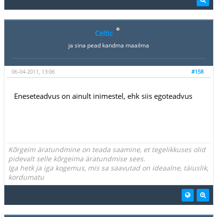
Celtic
ja sina pead kandma maailma
06-04-2011, 13:06
#158
Eneseteadvus on ainult inimestel, ehk siis egoteadvus
Kõrgeim äratundmine on teada saamine, et tegelikkuses olid
pidevalt selle kõrgeima äratundmise sees.
Iga hetk ja iga kogemus, mis sa saavutad on ideaalne, täiuslik,
kordumatu