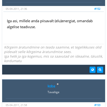
05-04-2011, 21:36
#152
Iga asi, millele anda piisavalt (elu)energiat, omandab
algelise teadvuse.
Kõrgeim äratundmine on teada saamine, et tegelikkuses olid
pidevalt selle kõrgeima äratundmise sees.
Iga hetk ja iga kogemus, mis sa saavutad on ideaalne, täiuslik,
kordumatu
koba
Tavaliige
05-04-2011, 21:58
#153