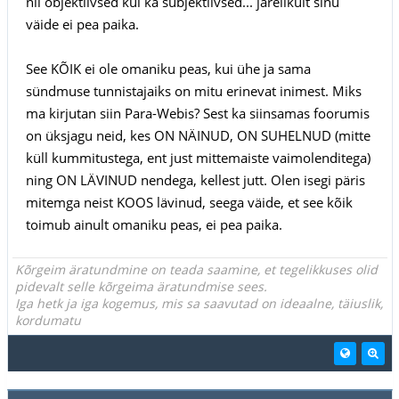
nii objektiivsed kui ka subjektiivsed... järelikult sinu
väide ei pea paika.
See KÕIK ei ole omaniku peas, kui ühe ja sama
sündmuse tunnistajaiks on mitu erinevat inimest. Miks
ma kirjutan siin Para-Webis? Sest ka siinsamas foorumis
on üksjagu neid, kes ON NÄINUD, ON SUHELNUD (mitte
küll kummitustega, ent just mittemaiste vaimolenditega)
ning ON LÄVINUD nendega, kellest jutt. Olen isegi päris
mitemga neist KOOS lävinud, seega väide, et see kõik
toimub ainult omaniku peas, ei pea paika.
Kõrgeim äratundmine on teada saamine, et tegelikkuses olid
pidevalt selle kõrgeima äratundmise sees.
Iga hetk ja iga kogemus, mis sa saavutad on ideaalne, täiuslik,
kordumatu