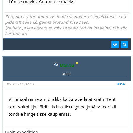
Tõnise mäeks, Antoniuse mäeks.
Kõrgeim äratundmine on teada saamine, et tegelikkuses olid
pidevalt selle kõrgeima äratundmise sees.
Iga hetk ja iga kogemus, mis sa saavutad on ideaalne, täiuslik,
kordumatu
Mannu
uxake
06-04-2011, 10:10
#156
Virumaal nimetati tondiks ka varavedajat kratti. Tehti
tont valmis ja käidi siis iisu-iisu-iga neljapäev teeristil
tondile hinge sisse kauplemas.
Brain expedition.