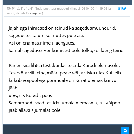
06-04-2011, 16:41
#169
(Seda postitust muudeti viimati: 06-04-2011, 19:02 ja
muutjaks oli
Cassiopeia
.)
Jajah,aga inimesed on teinud ka sagedusmuundurid,
sagedustes tajumise mõttes pole asi.
Asi on enamas,nimelt laengutes.
Samal sagedusel võnkumisest pole tolku,kui laeng teine.
Panen siia lihtsa testi,kuidas testida Kuradi olemasolu.
Test:võta viil leiba,määri peale või ja viska üles.Kui leib
kukub võipoolega põrandale,on Kurat olemas,kui või
jääb
üles,siis Kuradit pole.
Samamoodi saad testida Jumala olemasolu,kui võipool
jääb alla,siis Jumalat pole.