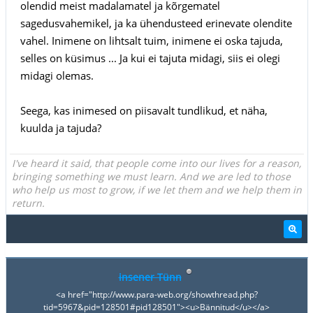
olendid meist madalamatel ja kõrgematel
sagedusvahemikel, ja ka ühendusteed erinevate olendite
vahel. Inimene on lihtsalt tuim, inimene ei oska tajuda,
selles on küsimus ... Ja kui ei tajuta midagi, siis ei olegi
midagi olemas.
Seega, kas inimesed on piisavalt tundlikud, et näha,
kuulda ja tajuda?
I've heard it said, that people come into our lives for a reason,
bringing something we must learn. And we are led to those
who help us most to grow, if we let them and we help them in
return.
insener Tünn
<a href="http://www.para-web.org/showthread.php?
tid=5967&pid=128501#pid128501"><u>Bännitud</u></a>