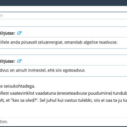
19
Kirjutas:
millele anda piisavalt (elu)energiat, omandab algelise teadvuse.
Kirjutas:
vus on ainult inimestel, ehk siis egoteadvus
e seisukohtadega.
sellest vaatevinklist vaadatuna (eneseteadvuse puudumine) tundub
, et "kes sa oled?". Sel juhul kui vastus tulebki, siis ei saa ta ju tu
tion.