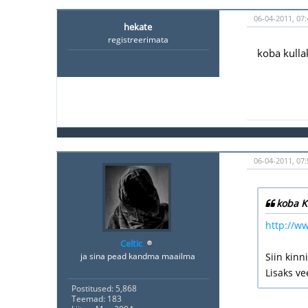
06-04-2011, 07:
hekate
registreerimata
koba kulla
06-04-2011, 07:
koba K
http://w
Celtic
ja sina pead kandma maailma
Siin kinn
Lisaks ve
Postitused: 5,868
Teemad: 183