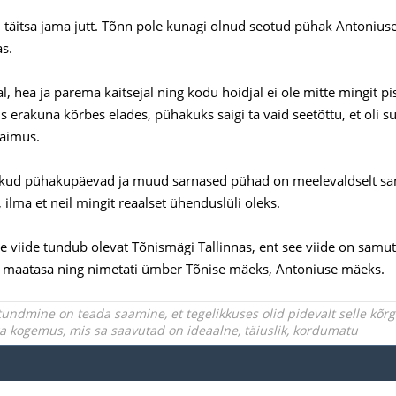
l täitsa jama jutt. Tõnn pole kunagi olnud seotud pühak Antonius
s.
l, hea ja parema kaitsejal ning kodu hoidjal ei ole mitte mingit p
 erakuna kõrbes elades, pühakuks saigi ta vaid seetõttu, et oli 
vaimus.
likud pühakupäevad ja muud sarnased pühad on meelevaldselt sam
 ilma et neil mingit reaalset ühenduslüli oleks.
e viide tundub olevat Tõnismägi Tallinnas, ent see viide on samuti
i maatasa ning nimetati ümber Tõnise mäeks, Antoniuse mäeks.
undmine on teada saamine, et tegelikkuses olid pidevalt selle kõ
iga kogemus, mis sa saavutad on ideaalne, täiuslik, kordumatu