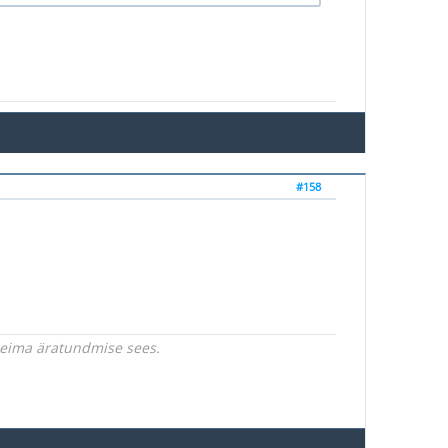
#158
rgeima äratundmise sees.