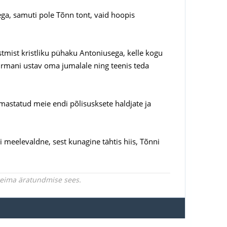
ega, samuti pole Tõnn tont, vaid hoopis
istmist kristliku pühaku Antoniusega, kelle kogu
surmani ustav oma jumalale ning teenis teda
astatud meie endi põlisusksete haldjate ja
 meelevaldne, sest kunagine tähtis hiis, Tõnni
rgeima äratundmise sees.