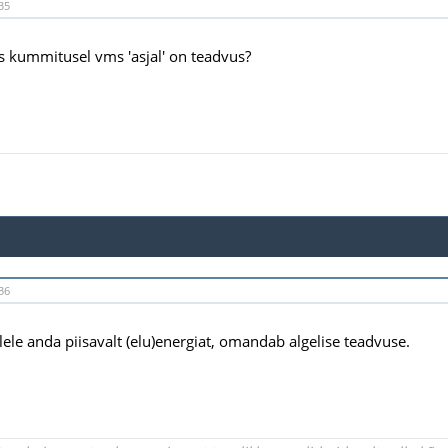
35
is kummitusel vms 'asjal' on teadvus?
36
llele anda piisavalt (elu)energiat, omandab algelise teadvuse.