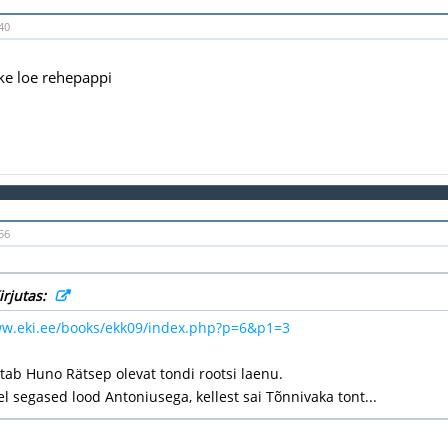
40
ke loe rehepappi
56
irjutas:
ww.eki.ee/books/ekk09/index.php?p=6&p1=3
itab Huno Rätsep olevat tondi rootsi laenu.
el segased lood Antoniusega, kellest sai Tõnnivaka tont...