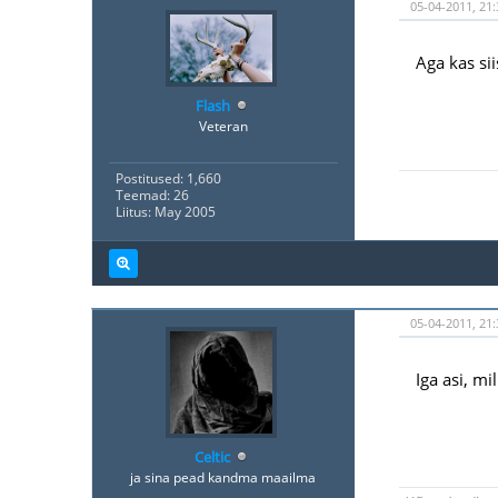
05-04-2011, 21:
Aga kas si
Flash
Veteran
Postitused: 1,660
Teemad: 26
Liitus: May 2005
05-04-2011, 21:
Iga asi, mi
Celtic
ja sina pead kandma maailma