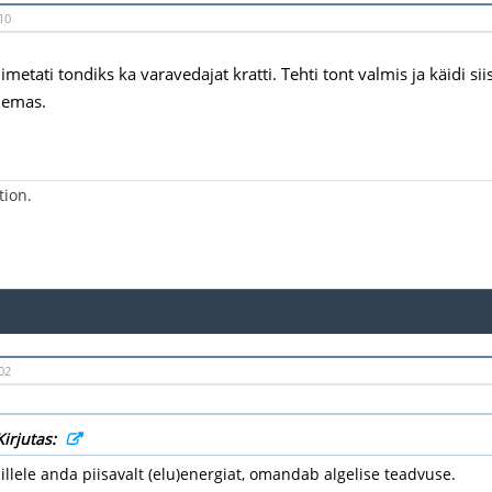
10
metati tondiks ka varavedajat kratti. Tehti tont valmis ja käidi siis 
lemas.
tion.
02
Kirjutas:
millele anda piisavalt (elu)energiat, omandab algelise teadvuse.