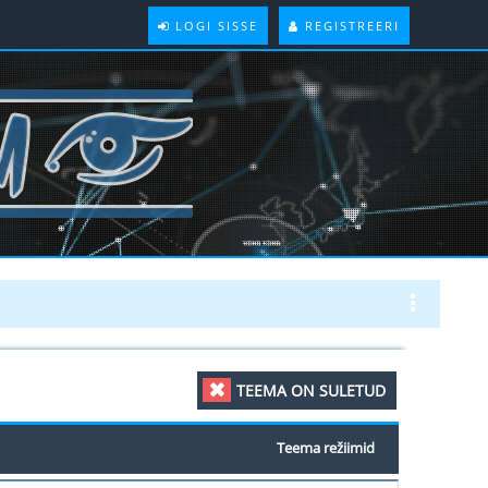
LOGI SISSE
REGISTREERI
TEEMA ON SULETUD
Teema režiimid