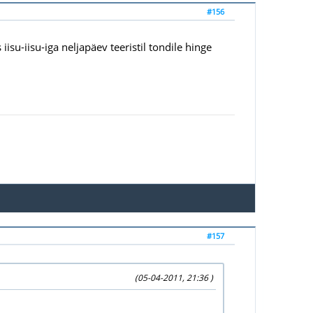
#156
iisu-iisu-iga neljapäev teeristil tondile hinge
#157
(05-04-2011, 21:36 )