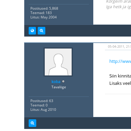
Kõrgeim ärat
Iga hetk ja 
Postitused: 5,868
Teemad: 183
Liitus: May 2004
05-04-2011, 21:
http://ww
Siin kinni
koba
Lisaks vee
Tavaliige
Postitused: 63
Teemad: 0
Liitus: Aug 2010