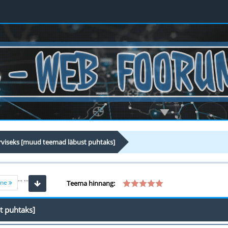
rviseks [muud teemad läbust puhtaks]
...
...
ine
Teema hinnang:
t puhtaks]