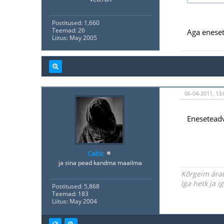
Postitused: 1,660
Teemad: 26
Aga enese
Liitus: May 2005
06-04-2011, 13:
Eneseteadv
Celtic
ja sina pead kandma maailma
Kõrgeim ärat
Iga hetk ja 
Postitused: 5,868
Teemad: 183
Liitus: May 2004