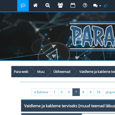
Para-web
Muu
Üldteemad
Vaidleme ja kakleme te
(current)
Eelmine
1
5
6
7
8
9
53
Järgm
Vaidleme ja kakleme terviseks [muud teemad läbus