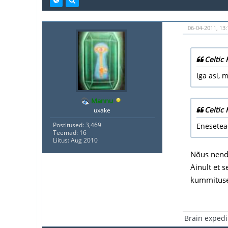
06-04-2011, 13:
Celtic 
Iga asi, 
Mannu
Celtic 
uxake
Postitused: 3,469
Enesetead
Teemad: 16
Liitus: Aug 2010
Nõus nend
Ainult et 
kummituselt
Brain expedi