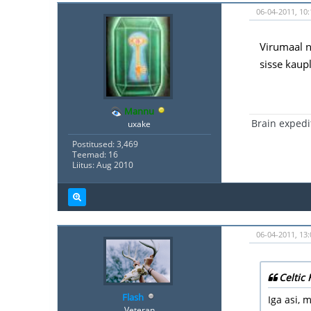
06-04-2011, 10:
Virumaal ni
sisse kaup
Mannu
Brain expedi
uxake
Postitused: 3,469
Teemad: 16
Liitus: Aug 2010
06-04-2011, 13:
Celtic 
Flash
Iga asi, 
Veteran