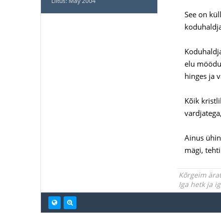
Liitus: May 2004
See on kül
koduhaldja
Koduhaldja
elu möödus
hinges ja 
Kõik krist
vardjatega,
Ainus ühin
mägi, teht
Kõrgeim ärat
Iga hetk ja 