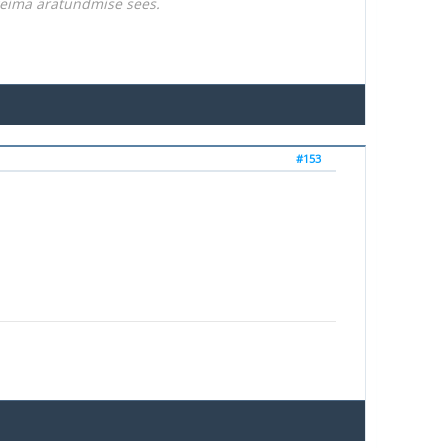
rgeima äratundmise sees.
#153