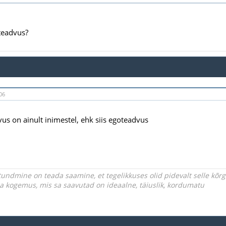
teadvus?
06
us on ainult inimestel, ehk siis egoteadvus
undmine on teada saamine, et tegelikkuses olid pidevalt selle kõ
iga kogemus, mis sa saavutad on ideaalne, täiuslik, kordumatu