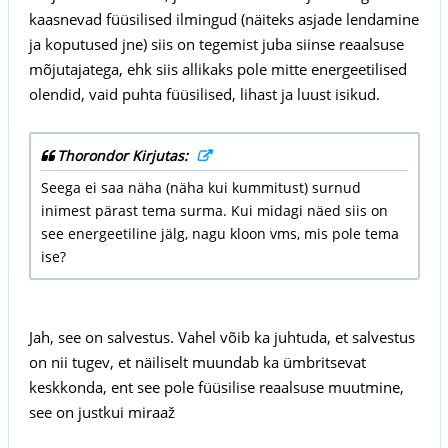
kaasnevad füüsilised ilmingud (näiteks asjade lendamine
ja koputused jne) siis on tegemist juba siinse reaalsuse
mõjutajatega, ehk siis allikaks pole mitte energeetilised
olendid, vaid puhta füüsilised, lihast ja luust isikud.
Thorondor Kirjutas:
Seega ei saa näha (näha kui kummitust) surnud
inimest pärast tema surma. Kui midagi näed siis on
see energeetiline jälg, nagu kloon vms, mis pole tema
ise?
Jah, see on salvestus. Vahel võib ka juhtuda, et salvestus
on nii tugev, et näiliselt muundab ka ümbritsevat
keskkonda, ent see pole füüsilise reaalsuse muutmine,
see on justkui miraaž