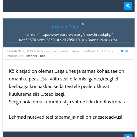
insener Tünn
<a href="http://www.para-web.org/showthread.php?
tid=5967&pid=128501#pid128501"><u>Bännitud</u></a>
06-04-2011, 15:08
#161
(Seda postitust muudeti viimati: 06-04-2011, 15:14 ja
muutjaks oli
insener Tünn
.)
Kõik asjad on olemas...aga ühes ja samas kohas,see on
omaniku peas...Sul võib seal olla mis iganes,keegi ei
keela,aga kui hakkad seda teistele pealetükkivat
kuulutama siis ...tead isegi.
Seega hoia oma kummitusi ja vaime ikka kindlas kohas.
Lehmad nutavad teel tapamajja-neil on eneseteadvus!