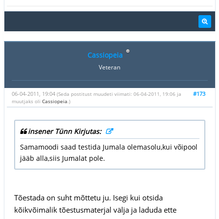
Cassiopeia
Veteran
06-04-2011, 19:04
#173
(Seda postitust muudeti viimati: 06-04-2011, 19:06 ja
muutjaks oli
Cassiopeia
.)
insener Tünn Kirjutas:
Samamoodi saad testida Jumala olemasolu,kui võipool
jääb alla,siis Jumalat pole.
Tõestada on suht mõttetu ju. Isegi kui otsida
kõikvõimalik tõestusmaterjal välja ja laduda ette