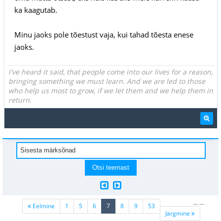
ka kaagutab.
Minu jaoks pole tõestust vaja, kui tahad tõesta enese
jaoks.
I've heard it said, that people come into our lives for a reason,
bringing something we must learn. And we are led to those
who help us most to grow, if we let them and we help them in
return.
...
...
(current)
Eelmine
1
5
6
7
8
9
53
Järgmine