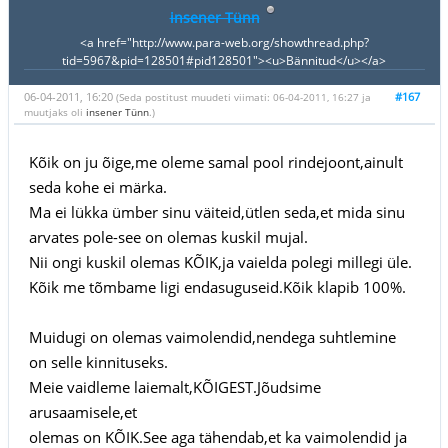
insener Tünn
<a href="http://www.para-web.org/showthread.php?
tid=5967&pid=128501#pid128501"><u>Bännitud</u></a>
06-04-2011, 16:20
#167
(Seda postitust muudeti viimati: 06-04-2011, 16:27 ja
muutjaks oli
insener Tünn
.)
Kõik on ju õige,me oleme samal pool rindejoont,ainult
seda kohe ei märka.
Ma ei lükka ümber sinu väiteid,ütlen seda,et mida sinu
arvates pole-see on olemas kuskil mujal.
Nii ongi kuskil olemas KÕIK,ja vaielda polegi millegi üle.
Kõik me tõmbame ligi endasuguseid.Kõik klapib 100%.
Muidugi on olemas vaimolendid,nendega suhtlemine
on selle kinnituseks.
Meie vaidleme laiemalt,KÕIGEST.Jõudsime
arusaamisele,et
olemas on KÕIK.See aga tähendab,et ka vaimolendid ja