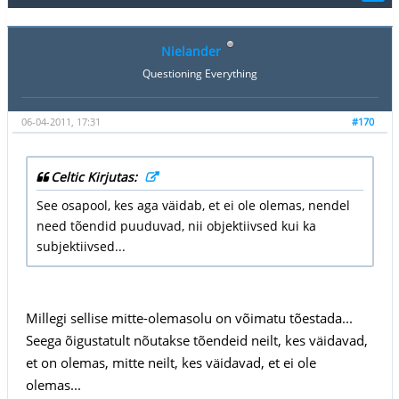
Nielander
Questioning Everything
06-04-2011, 17:31
#170
Celtic Kirjutas:
See osapool, kes aga väidab, et ei ole olemas, nendel
need tõendid puuduvad, nii objektiivsed kui ka
subjektiivsed...
Millegi sellise mitte-olemasolu on võimatu tõestada...
Seega õigustatult nõutakse tõendeid neilt, kes väidavad,
et on olemas, mitte neilt, kes väidavad, et ei ole
olemas...