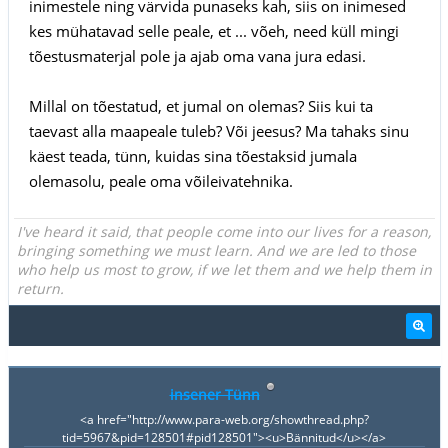
inimestele ning värvida punaseks kah, siis on inimesed
kes mühatavad selle peale, et ... võeh, need küll mingi
tõestusmaterjal pole ja ajab oma vana jura edasi.
Millal on tõestatud, et jumal on olemas? Siis kui ta
taevast alla maapeale tuleb? Või jeesus? Ma tahaks sinu
käest teada, tünn, kuidas sina tõestaksid jumala
olemasolu, peale oma võileivatehnika.
I've heard it said, that people come into our lives for a reason,
bringing something we must learn. And we are led to those
who help us most to grow, if we let them and we help them in
return.
insener Tünn
<a href="http://www.para-web.org/showthread.php?
tid=5967&pid=128501#pid128501"><u>Bännitud</u></a>