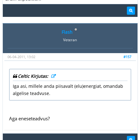
Flash
Veteran
06-04-2011, 13:02
#157
Celtic Kirjutas:
Iga asi, millele anda piisavalt (elu)energiat, omandab
algelise teadvuse.
Aga eneseteadvus?