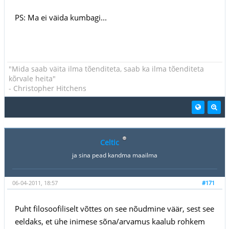
PS: Ma ei väida kumbagi...
"Mida saab väita ilma tõenditeta, saab ka ilma tõenditeta
kõrvale heita"
- Christopher Hitchens
Celtic
ja sina pead kandma maailma
06-04-2011, 18:57
#171
Puht filosoofiliselt võttes on see nõudmine väär, sest see
eeldaks, et ühe inimese sõna/arvamus kaalub rohkem