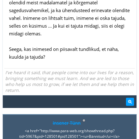
olendid meist madalamatel ja kõrgematel
sagedusvahemikel, ja ka ühendusteed erinevate olendite
vahel. Inimene on lihtsalt tuim, inimene ei oska tajuda,
selles on küsimus ... Ja kui ei tajuta midagi, siis ei olegi
midagi olemas.
Seega, kas inimesed on piisavalt tundlikud, et näha,
kuulda ja tajuda?
I've heard it said, that people come into our lives for a reason,
bringing something we must learn. And we are led to those
who help us most to grow, if we let them and we help them in
return.
insener Tünn
<a href="http://www.para-web.org/showthread.php?
tid=5967&pid=128501#pid128501"><u>Bännitud</u></a>