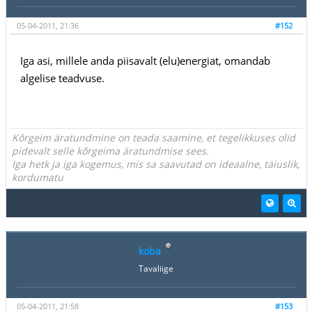
05-04-2011, 21:36
#152
Iga asi, millele anda piisavalt (elu)energiat, omandab
algelise teadvuse.
Kõrgeim äratundmine on teada saamine, et tegelikkuses olid
pidevalt selle kõrgeima äratundmise sees.
Iga hetk ja iga kogemus, mis sa saavutad on ideaalne, täiuslik,
kordumatu
koba
Tavaliige
05-04-2011, 21:58
#153