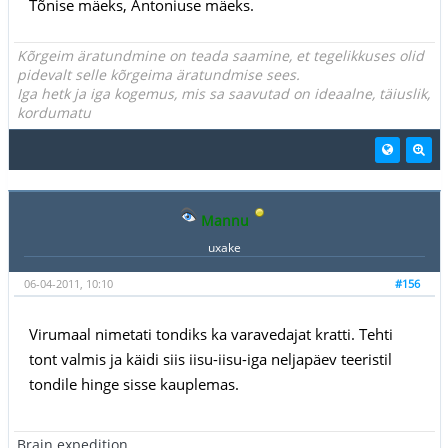
Tõnise mäeks, Antoniuse mäeks.
Kõrgeim äratundmine on teada saamine, et tegelikkuses olid
pidevalt selle kõrgeima äratundmise sees.
Iga hetk ja iga kogemus, mis sa saavutad on ideaalne, täiuslik,
kordumatu
Mannu
uxake
06-04-2011, 10:10
#156
Virumaal nimetati tondiks ka varavedajat kratti. Tehti
tont valmis ja käidi siis iisu-iisu-iga neljapäev teeristil
tondile hinge sisse kauplemas.
Brain expedition.