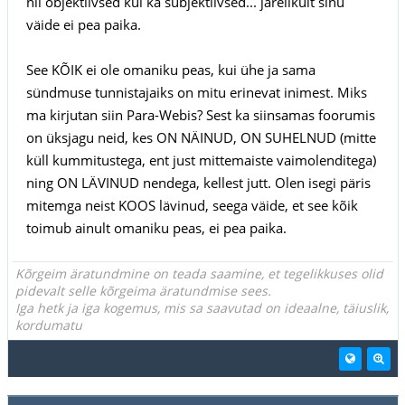
nii objektiivsed kui ka subjektiivsed... järelikult sinu
väide ei pea paika.
See KÕIK ei ole omaniku peas, kui ühe ja sama
sündmuse tunnistajaiks on mitu erinevat inimest. Miks
ma kirjutan siin Para-Webis? Sest ka siinsamas foorumis
on üksjagu neid, kes ON NÄINUD, ON SUHELNUD (mitte
küll kummitustega, ent just mittemaiste vaimolenditega)
ning ON LÄVINUD nendega, kellest jutt. Olen isegi päris
mitemga neist KOOS lävinud, seega väide, et see kõik
toimub ainult omaniku peas, ei pea paika.
Kõrgeim äratundmine on teada saamine, et tegelikkuses olid
pidevalt selle kõrgeima äratundmise sees.
Iga hetk ja iga kogemus, mis sa saavutad on ideaalne, täiuslik,
kordumatu