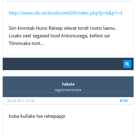
http://www.eki.ee/books/ekk09/index.php?p=6&p1=3
Siin kinnitab Huno Rätsep olevat tondi rootsi laenu.
Lisaks veel segased lood Antoniusega, kellest sai
Tõnnivaka tont...
hekate
registreerimata
06-04-2011, 07:40
#154
koba kullake loe rehepappi