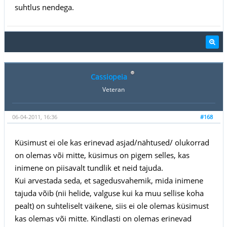
suhtlus nendega.
Cassiopeia
Veteran
06-04-2011, 16:36
#168
Küsimust ei ole kas erinevad asjad/nähtused/ olukorrad
on olemas või mitte, küsimus on pigem selles, kas
inimene on piisavalt tundlik et neid tajuda.
Kui arvestada seda, et sagedusvahemik, mida inimene
tajuda võib (nii helide, valguse kui ka muu sellise koha
pealt) on suhteliselt väikene, siis ei ole olemas küsimust
kas olemas või mitte. Kindlasti on olemas erinevad