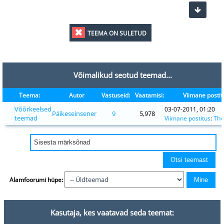
TEEMA ON SULETUD
Võimalikud seotud teemad...
Teema:
Autor
Vastuseid:
Vaatamisi:
Viimane postit
Võõrkeelsed
03-07-2011, 01:20
Päikeseinsener
9
5,978
teemad
Viimane postitus
:
Tho
Alamfoorumi hüpe:
Kasutaja, kes vaatavad seda teemat: