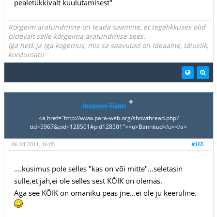
pealetükkivalt kuulutamisest"
Kõrgeim äratundmine on teada saamine, et tegelikkuses olid
pidevalt selle kõrgeima äratundmise sees.
Iga hetk ja iga kogemus, mis sa saavutad on ideaalne, täiuslik,
kordumatu
insener Tünn
<a href="http://www.para-web.org/showthread.php?
tid=5967&pid=128501#pid128501"><u>Bännitud</u></a>
06-04-2011, 16:05
#165
....küsimus pole selles "kas on või mitte"...seletasin
sulle,et jah,ei ole selles sest KÕIK on olemas.
Aga see KÕIK on omaniku peas jne...ei ole ju keeruline.