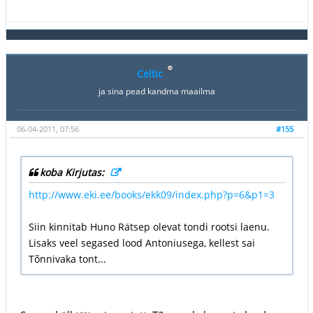
Celtic
ja sina pead kandma maailma
06-04-2011, 07:56
#155
koba Kirjutas:
http://www.eki.ee/books/ekk09/index.php?p=6&p1=3
Siin kinnitab Huno Rätsep olevat tondi rootsi laenu.
Lisaks veel segased lood Antoniusega, kellest sai
Tõnnivaka tont...