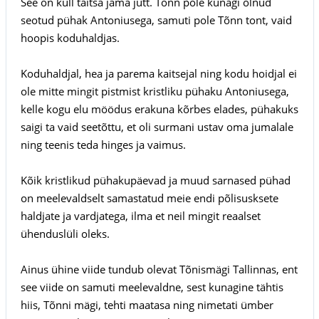
See on küll täitsa jama jutt. Tõnn pole kunagi olnud
seotud pühak Antoniusega, samuti pole Tõnn tont, vaid
hoopis koduhaldjas.
Koduhaldjal, hea ja parema kaitsejal ning kodu hoidjal ei
ole mitte mingit pistmist kristliku pühaku Antoniusega,
kelle kogu elu möödus erakuna kõrbes elades, pühakuks
saigi ta vaid seetõttu, et oli surmani ustav oma jumalale
ning teenis teda hinges ja vaimus.
Kõik kristlikud pühakupäevad ja muud sarnased pühad
on meelevaldselt samastatud meie endi põlisusksete
haldjate ja vardjatega, ilma et neil mingit reaalset
ühenduslüli oleks.
Ainus ühine viide tundub olevat Tõnismägi Tallinnas, ent
see viide on samuti meelevaldne, sest kunagine tähtis
hiis, Tõnni mägi, tehti maatasa ning nimetati ümber