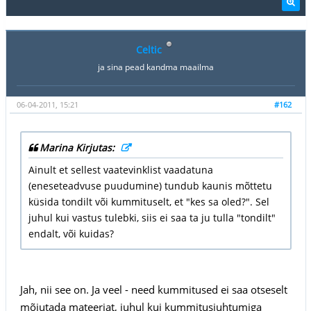
Celtic
ja sina pead kandma maailma
06-04-2011, 15:21
#162
Marina Kirjutas:
Ainult et sellest vaatevinklist vaadatuna
(eneseteadvuse puudumine) tundub kaunis mõttetu
küsida tondilt või kummituselt, et "kes sa oled?". Sel
juhul kui vastus tulebki, siis ei saa ta ju tulla "tondilt"
endalt, või kuidas?
Jah, nii see on. Ja veel - need kummitused ei saa otseselt
mõjutada mateeriat, juhul kui kummitusjuhtumiga