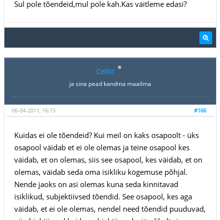
Sul pole tõendeid,mul pole kah.Kas väitleme edasi?
Celtic
ja sina pead kandma maailma
06-04-2011, 16:15
#166
Kuidas ei ole tõendeid? Kui meil on kaks osapoolt - üks
osapool väidab et ei ole olemas ja teine osapool kes
väidab, et on olemas, siis see osapool, kes väidab, et on
olemas, väidab seda oma isikliku kogemuse põhjal.
Nende jaoks on asi olemas kuna seda kinnitavad
isiklikud, subjektiivsed tõendid. See osapool, kes aga
väidab, et ei ole olemas, nendel need tõendid puuduvad,