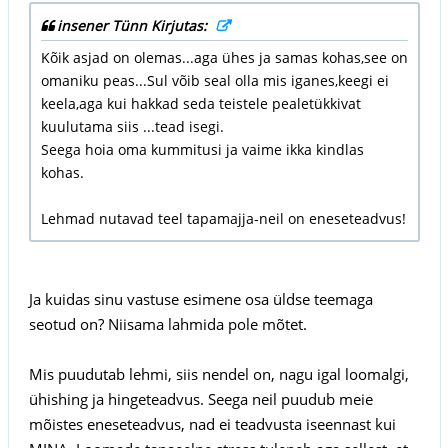
insener Tünn Kirjutas:
Kõik asjad on olemas...aga ühes ja samas kohas,see on
omaniku peas...Sul võib seal olla mis iganes,keegi ei
keela,aga kui hakkad seda teistele pealetükkivat
kuulutama siis ...tead isegi.
Seega hoia oma kummitusi ja vaime ikka kindlas
kohas.
Lehmad nutavad teel tapamajja-neil on eneseteadvus!
Ja kuidas sinu vastuse esimene osa üldse teemaga
seotud on? Niisama lahmida pole mõtet.
Mis puudutab lehmi, siis nendel on, nagu igal loomalgi,
ühishing ja hingeteadvus. Seega neil puudub meie
mõistes eneseteadvus, nad ei teadvusta iseennast kui