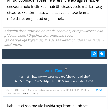
MINA. Loomade tapaeelne stress tuleneb aga sellest, et
enesealalhoiu instinkt annab ühisteadvusele märku - aeg
otsad kokku tõmmata. Ühisteadvus ei lase lehmal
mõelda, et omg nüüd ongi minek.
Kõrgeim äratundmine on teada saamine, et tegelikkuses olid
pidevalt selle kõrgeima äratundmise sees.
Iga hetk ja iga kogemus, mis sa saavutad on ideaalne, täiuslik,
kordumatu
insener Tünn
<a href="http://www.para-web.org/showthread.php?
tid=5967&pid=128501#pid128501"><u>Bännitud</u></a>
06-04-2011, 15:27
#163
(Seda postitust muudeti viimati: 06-04-2011, 15:30 ja
muutjaks oli
insener Tünn
.)
Kahjuks ei saa me üle küsida,aga lehm nutab sest