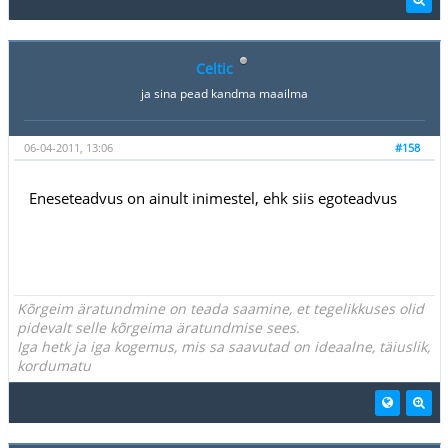
Celtic
ja sina pead kandma maailma
06-04-2011, 13:06
#158
Eneseteadvus on ainult inimestel, ehk siis egoteadvus
Kõrgeim äratundmine on teada saamine, et tegelikkuses olid
pidevalt selle kõrgeima äratundmise sees.
Iga hetk ja iga kogemus, mis sa saavutad on ideaalne, täiuslik,
kordumatu