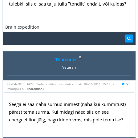
tulebki, siis ei saa ta ju tulla "tondilt" endalt, või kuidas?
Brain expedition.
Thorondor
Veteran
06-04-2011, 14:51
#160
(Seda postitust muudeti viimati: 06-04-2011, 15:15 ja
muutjaks oli
Thorondor
.)
Seega ei saa näha surnud inimest (näha kui kummitust)
pärast tema surma. Kui midagi näed siis on see
energeetiline jälg, nagu kloon vms, mis pole tema ise?