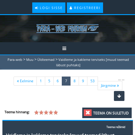
LOGI SISSE
REGISTREERI
>
>
>
Para-web
Muu
Üldteemad
Vaidleme ja kakleme terviseks [muud teemad
läbust puhtaks]
...
...
(current)
Eelmine
1
5
6
7
8
9
53
Järgmine
Teema hinnang:
TEEMA ON SULETUD
Teema režiimid