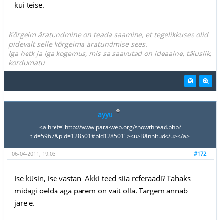
kui teise.
Kõrgeim äratundmine on teada saamine, et tegelikkuses olid
pidevalt selle kõrgeima äratundmise sees.
Iga hetk ja iga kogemus, mis sa saavutad on ideaalne, täiuslik,
kordumatu
ayyu
<a href="http://www.para-web.org/showthread.php?
tid=5967&pid=128501#pid128501"><u>Bännitud</u></a>
06-04-2011, 19:03
#172
Ise küsin, ise vastan. Äkki teed siia referaadi? Tahaks
midagi öelda aga parem on vait olla. Targem annab
järele.