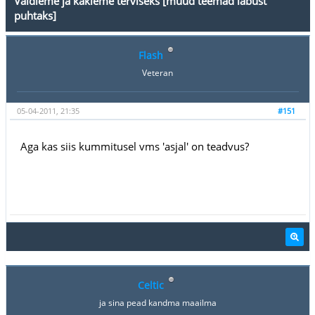
Vaidleme ja kakleme terviseks [muud teemad läbust
puhtaks]
Flash
Veteran
05-04-2011, 21:35
#151
Aga kas siis kummitusel vms 'asjal' on teadvus?
Celtic
ja sina pead kandma maailma