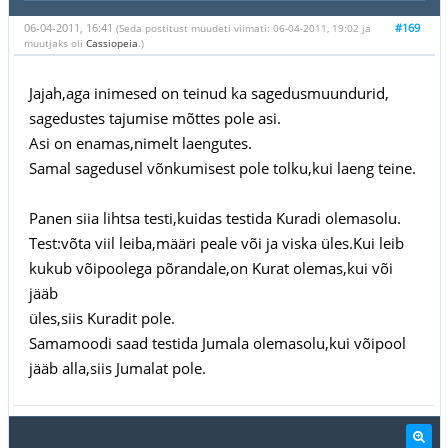
06-04-2011, 16:41
#169
(Seda postitust muudeti viimati: 06-04-2011, 19:02 ja
muutjaks oli
Cassiopeia
.)
Jajah,aga inimesed on teinud ka sagedusmuundurid,
sagedustes tajumise mõttes pole asi.
Asi on enamas,nimelt laengutes.
Samal sagedusel võnkumisest pole tolku,kui laeng teine.
Panen siia lihtsa testi,kuidas testida Kuradi olemasolu.
Test:võta viil leiba,määri peale või ja viska üles.Kui leib
kukub võipoolega põrandale,on Kurat olemas,kui või
jääb
üles,siis Kuradit pole.
Samamoodi saad testida Jumala olemasolu,kui võipool
jääb alla,siis Jumalat pole.