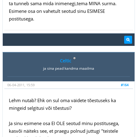
ta tunneb sama mida inimenegi,tema MINA surma.
Esimene osa on vahetult seotud sinu ESIMESE
postitusega.
Celtic
ja sina pead kandma maailma
06-04-2011, 15:59
#164
Lehm nutab? Ehk on sul oma väidete tõestuseks ka
mingeid selgitusi või tõestusi?
Ja sinu esimene osa EI OLE seotud minu postitusega,
kasvõi näiteks see, et praegu polnud juttugi "teistele