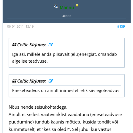
Mannu
uxake
06-04-2011, 13:19
#159
Celtic Kirjutas:
Iga asi, millele anda piisavalt (elu)energiat, omandab
algelise teadvuse.
Celtic Kirjutas:
Eneseteadvus on ainult inimestel, ehk siis egoteadvus
Nõus nende seisukohtadega.
Ainult et sellest vaatevinklist vaadatuna (eneseteadvuse
puudumine) tundub kaunis mõttetu küsida tondilt või
kummituselt, et "kes sa oled?". Sel juhul kui vastus