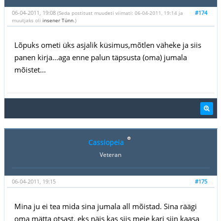
06-04-2011, 19:08
#174
(Seda postitust muudeti viimati: 06-04-2011, 19:14 ja
muutjaks oli
insener Tünn
.)
Lõpuks ometi üks asjalik küsimus,mõtlen väheke ja siis
panen kirja...aga enne palun täpsusta (oma) jumala
mõistet...
Cassiopeia
Veteran
06-04-2011, 19:15
#175
Mina ju ei tea mida sina jumala all mõistad. Sina räägi
oma mätta otsast, eks näis kas siis meie kari siin kaasa