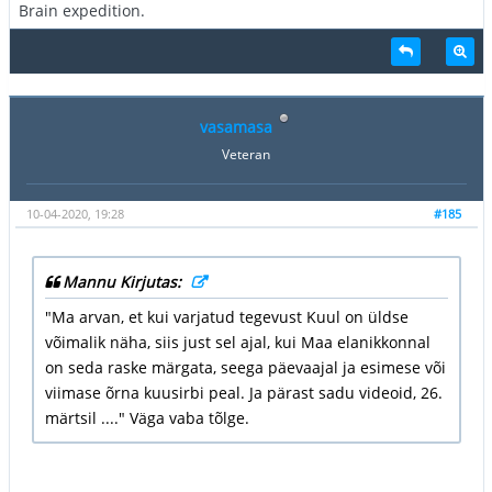
Brain expedition.
vasamasa
Veteran
10-04-2020, 19:28
#185
Mannu Kirjutas:
"Ma arvan, et kui varjatud tegevust Kuul on üldse
võimalik näha, siis just sel ajal, kui Maa elanikkonnal
on seda raske märgata, seega päevaajal ja esimese või
viimase õrna kuusirbi peal. Ja pärast sadu videoid, 26.
märtsil ...." Väga vaba tõlge.