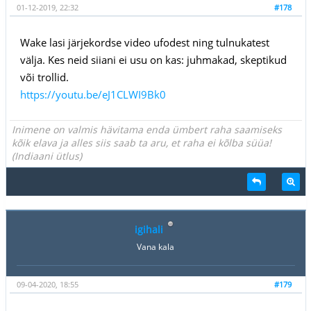
01-12-2019, 22:32
#178
Wake lasi järjekordse video ufodest ning tulnukatest
välja. Kes neid siiani ei usu on kas: juhmakad, skeptikud
või trollid.
https://youtu.be/eJ1CLWI9Bk0
Inimene on valmis hävitama enda ümbert raha saamiseks
kõik elava ja alles siis saab ta aru, et raha ei kõlba süüa!
(Indiaani ütlus)
igihali
Vana kala
09-04-2020, 18:55
#179