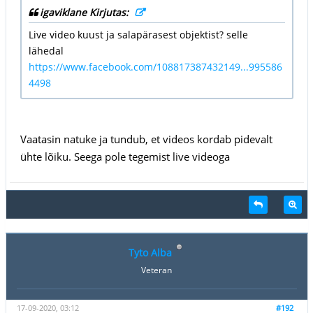
igaviklane Kirjutas:
Live video kuust ja salapärasest objektist? selle
lähedal
https://www.facebook.com/108817387432149...995586
4498
Vaatasin natuke ja tundub, et videos kordab pidevalt
ühte lõiku. Seega pole tegemist live videoga
Tyto Alba
Veteran
17-09-2020, 03:12
#192