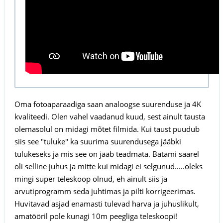
Oma fotoaparaadiga saan analoogse suurenduse ja 4K
kvaliteedi. Olen vahel vaadanud kuud, sest ainult tausta
olemasolul on midagi mõtet filmida. Kui taust puudub
siis see "tuluke" ka suurima suurendusega jääbki
tulukeseks ja mis see on jääb teadmata. Batami saarel
oli selline juhus ja mitte kui midagi ei selgunud.....oleks
mingi super teleskoop olnud, eh ainult siis ja
arvutiprogramm seda juhtimas ja pilti korrigeerimas.
Huvitavad asjad enamasti tulevad harva ja juhuslikult,
amatööril pole kunagi 10m peegliga teleskoopi!