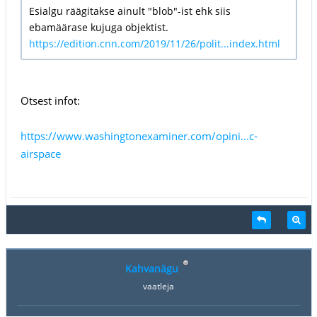
Esialgu räägitakse ainult "blob"-ist ehk siis
ebamäärase kujuga objektist.
https://edition.cnn.com/2019/11/26/polit...index.html
Otsest infot:
https://www.washingtonexaminer.com/opini...c-
airspace
Kahvanägu
vaatleja