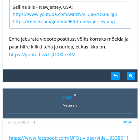
Selline siis - NewJersey, USA:
https://www.youtube.com/watch?v=U6GrDKu62g8
https://rense.com/general96/ufo-new-jersey.php
Enne jaburate videote postitust võiks korraks mõelda ja
paar hiire klikki teha ja uurida, et kas ikka on.
https://youtu.be/cUjO03loz8M
xcad
Veteran
20-09-2020, 21:51
#194
https://www.facebook.com/UFOs.video/vide...9338011