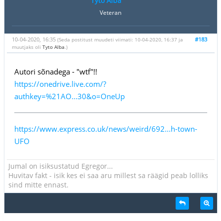
Tyto Alba
Veteran
10-04-2020, 16:35
#183
(Seda postitust muudeti viimati: 10-04-2020, 16:37 ja
muutjaks oli
Tyto Alba
.)
Autori sõnadega - "wtf"!!
https://onedrive.live.com/?
authkey=%21AO...30&o=OneUp
https://www.express.co.uk/news/weird/692...h-town-
UFO
Jumal on isiksustatud Egregor...
Huvitav fakt - isik kes ei saa aru millest sa räägid peab lolliks
sind mitte ennast.