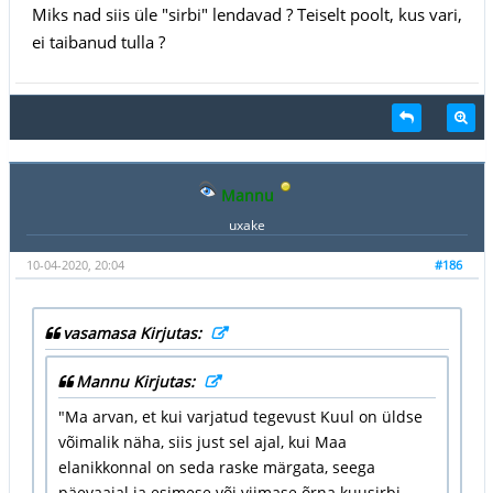
Miks nad siis üle "sirbi" lendavad ? Teiselt poolt, kus vari,
ei taibanud tulla ?
Mannu
uxake
10-04-2020, 20:04
#186
vasamasa Kirjutas:
Mannu Kirjutas:
"Ma arvan, et kui varjatud tegevust Kuul on üldse
võimalik näha, siis just sel ajal, kui Maa
elanikkonnal on seda raske märgata, seega
päevaajal ja esimese või viimase õrna kuusirbi