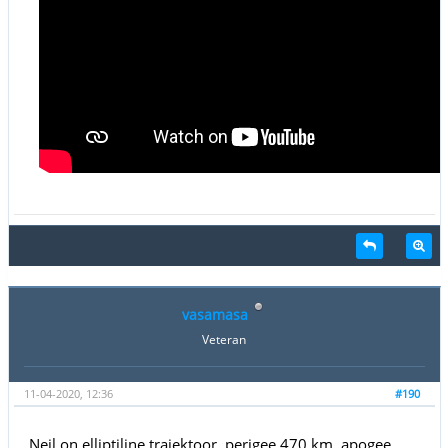
vasamasa
Veteran
11-04-2020, 12:36
#190
Neil on elliptiline trajektoor, perigee 470 km, apogee