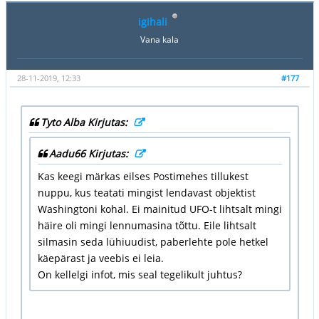
igihali
Vana kala
28-11-2019, 12:33
#177
Tyto Alba Kirjutas:
Aadu66 Kirjutas:
Kas keegi märkas eilses Postimehes tillukest
nuppu, kus teatati mingist lendavast objektist
Washingtoni kohal. Ei mainitud UFO-t lihtsalt mingi
häire oli mingi lennumasina tõttu. Eile lihtsalt
silmasin seda lühiuudist, paberlehte pole hetkel
käepärast ja veebis ei leia.
On kellelgi infot, mis seal tegelikult juhtus?