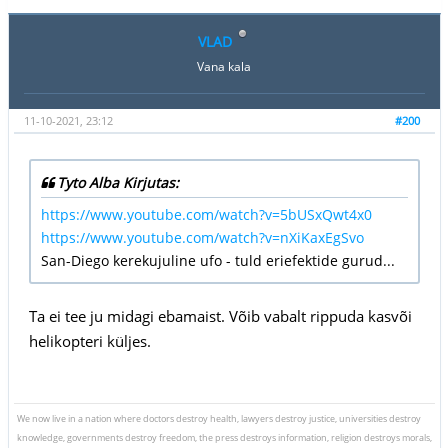
VLAD
Vana kala
11-10-2021, 23:12
#200
Tyto Alba Kirjutas:
https://www.youtube.com/watch?v=5bUSxQwt4x0
https://www.youtube.com/watch?v=nXiKaxEgSvo
San-Diego kerekujuline ufo - tuld eriefektide gurud...
Ta ei tee ju midagi ebamaist. Võib vabalt rippuda kasvõi
helikopteri küljes.
We now live in a nation where doctors destroy health, lawyers destroy justice, universities destroy
knowledge, governments destroy freedom, the press destroys information, religion destroys morals,