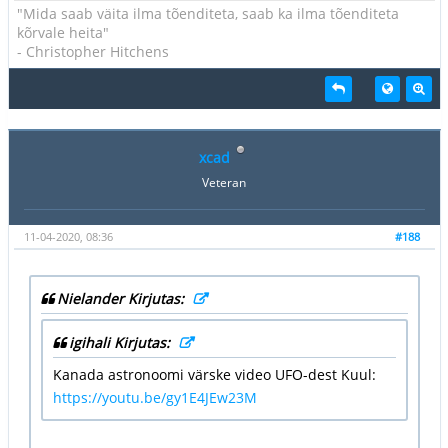
"Mida saab väita ilma tõenditeta, saab ka ilma tõenditeta
kõrvale heita"
- Christopher Hitchens
xcad
Veteran
11-04-2020, 08:36
#188
Nielander Kirjutas:
igihali Kirjutas:
Kanada astronoomi värske video UFO-dest Kuul:
https://youtu.be/gy1E4JEw23M