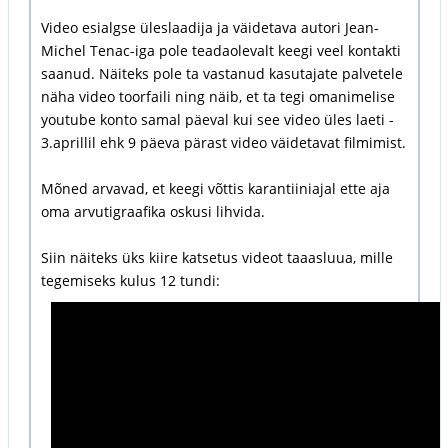
Video esialgse üleslaadija ja väidetava autori Jean-
Michel Tenac-iga pole teadaolevalt keegi veel kontakti
saanud. Näiteks pole ta vastanud kasutajate palvetele
näha video toorfaili ning näib, et ta tegi omanimelise
youtube konto samal päeval kui see video üles laeti -
3.aprillil ehk 9 päeva pärast video väidetavat filmimist.
Mõned arvavad, et keegi võttis karantiiniajal ette aja
oma arvutigraafika oskusi lihvida.
Siin näiteks üks kiire katsetus videot taaasluua, mille
tegemiseks kulus 12 tundi: