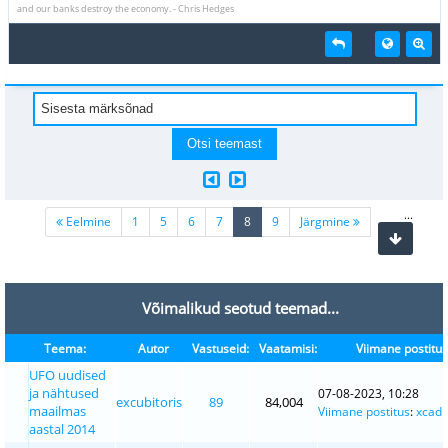
and our banks destroy the economy. - Chris Hedges
...
(current)
Eelmine
1
5
6
7
8
9
Järgmine
Võimalikud seotud teemad...
Teema:
Autor
Vastuseid:
Vaatamisi:
Viimane postitus
UFO uudised
ja nähtused
07-08-2023, 10:28
excubitoris
89
84,004
maailmas
Viimane postitus
:
xcad
aastal 2014