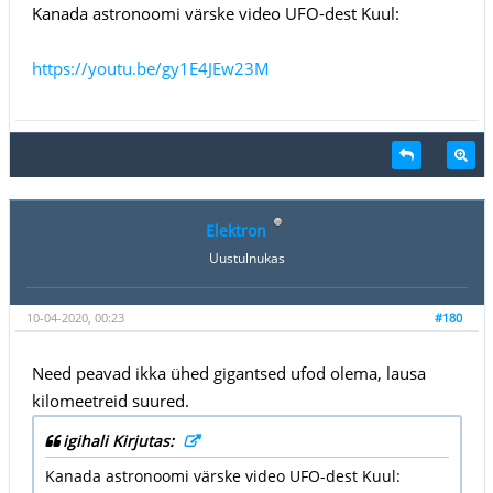
Kanada astronoomi värske video UFO-dest Kuul:
https://youtu.be/gy1E4JEw23M
Elektron
Uustulnukas
10-04-2020, 00:23
#180
Need peavad ikka ühed gigantsed ufod olema, lausa
kilomeetreid suured.
igihali Kirjutas:
Kanada astronoomi värske video UFO-dest Kuul: