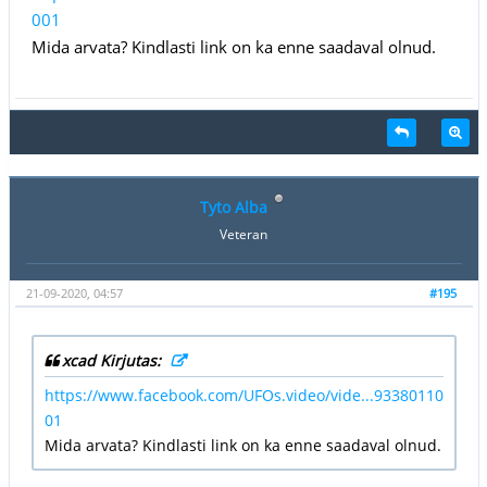
001
Mida arvata? Kindlasti link on ka enne saadaval olnud.
Tyto Alba
Veteran
21-09-2020, 04:57
#195
xcad Kirjutas:
https://www.facebook.com/UFOs.video/vide...93380110
01
Mida arvata? Kindlasti link on ka enne saadaval olnud.