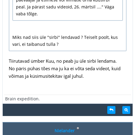
peal. Ja pärast sadu videoid, 26. märtsil ...." Väga
vaba tõlge.
Miks nad siis üle "sirbi" lendavad ? Teiselt poolt, kus
vari, ei taibanud tulla ?
Tiirutavad ümber Kuu, no peab ju üle sirbi lendama.
No päris pühas tões ma ju ka ei võta seda videot, kuid
võimas ja küsimusitekitav igal juhul.
Brain expedition.
Nielander