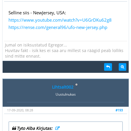
Selline siis - NewJersey, USA:
https://www.youtube.com/watch?v=U6GrDKu62g8
https://rense.com/general96/ufo-new-jersey.php
Jumal on isiksustatud Egregor...
Huvitav fakt - isik kes ei saa aru millest sa räägid peab lolliks
sind mitte ennast.
Lihtsalt002
Uustulnukas
17-09-2020, 08:28
#193
Tyto Alba Kirjutas: