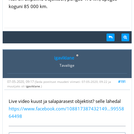
koguni 85 000 km.
igaviklane
Tavaliige
07-05-2020, 09:17
#191
(Seda postitust muudeti viimati: 07-05-2020, 09:22 ja
muutjaks oli
igaviklane
.)
Live video kuust ja salapärasest objektist? selle lähedal
https://www.facebook.com/108817387432149...99558
64498