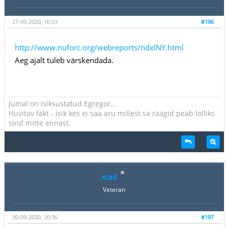
27-09-2020, 16:53
#196
http://www.nuforc.org/webreports/ndxlNY.html
Aeg ajalt tuleb värskendada.
Jumal on isiksustatud Egregor...
Huvitav fakt - isik kes ei saa aru millest sa räägid peab lolliks
sind mitte ennast.
xcad
Veteran
30-09-2020, 20:36
#197