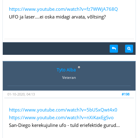
https://www.youtube.com/watch?v=fz7WWjA768Q
UFO ja laser....ei oska midagi arvata, võltsing?
Tyto Alba
Veteran
01-10-2020, 04:13
#198
https://www.youtube.com/watch?v=5bUSxQwt4x0
https://www.youtube.com/watch?v=nXiKaxEgSvo
San-Diego kerekujuline ufo - tuld eriefektide gurud...