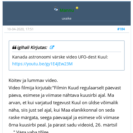
Mannu
uxake
10-04-2020, 17:51
#184
igihali Kirjutas:
Kanada astronoomi värske video UFO-dest Kuul:
https://youtu.be/gy1E4JEw23M
Köitev ja lummav video.
Video filmija kirjutab:"Filmin Kuud regulaarselt päevast
päeva, esimese ja viimase nähtava kuusirbi ajal. Ma
arvan, et kui varjatud tegevust Kuul on üldse võimalik
näha, siis just sel ajal, kui Maa elanikkonnal on seda
raske märgata, seega päevaajal ja esimese või viimase
õrna kuusirbi peal. Ja pärast sadu videoid, 26. märtsil
...." Väga vaba tõlge.