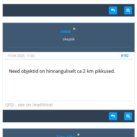
xawa
skeptik
10-04-2020, 11:02
#182
Need objektid on hinnanguliselt ca 2 km pikkused.
UFO - see on imelihtne!