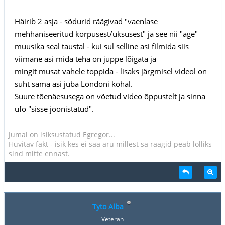
Häirib 2 asja - sõdurid räägivad "vaenlase
mehhaniseeritud korpusest/üksusest" ja see nii "äge"
muusika seal taustal - kui sul selline asi filmida siis
viimane asi mida teha on juppe lõigata ja
mingit musat vahele toppida - lisaks järgmisel videol on
suht sama asi juba Londoni kohal.
Suure tõenäesusega on võetud video õppustelt ja sinna
ufo "sisse joonistatud".
Jumal on isiksustatud Egregor...
Huvitav fakt - isik kes ei saa aru millest sa räägid peab lolliks
sind mitte ennast.
Tyto Alba
Veteran