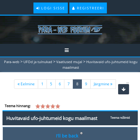
LOGI SISSE
REGISTREERI
>
>
>
Para-web
UFOd ja tulnukad
Vaatlused mujal
Huvitavaid ufo-juhtumeid kogu
maailmast
...
(current)
Eelmine
1
5
6
7
8
9
Järgmine
Teema hinnang:
Huvitavaid ufo-juhtumeid kogu maailmast
Teema režiimid
I'll be back