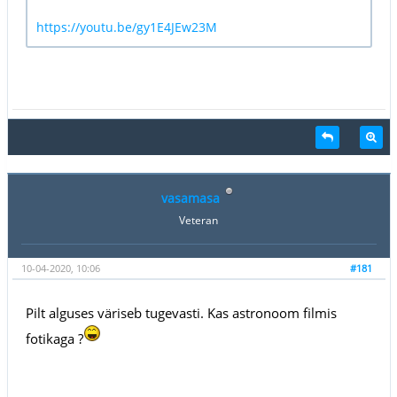
https://youtu.be/gy1E4JEw23M
vasamasa
Veteran
10-04-2020, 10:06
#181
Pilt alguses väriseb tugevasti. Kas astronoom filmis
fotikaga ?