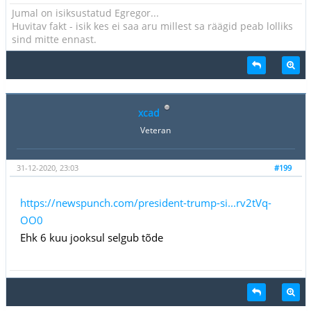
Jumal on isiksustatud Egregor...
Huvitav fakt - isik kes ei saa aru millest sa räägid peab lolliks
sind mitte ennast.
xcad
Veteran
31-12-2020, 23:03
#199
https://newspunch.com/president-trump-si...rv2tVq-
OO0
Ehk 6 kuu jooksul selgub tõde