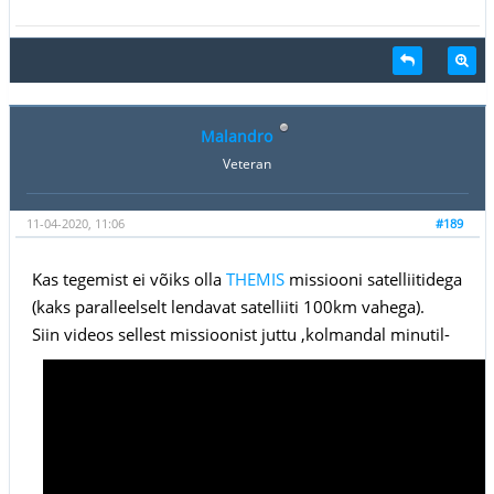
Malandro
Veteran
11-04-2020, 11:06
#189
Kas tegemist ei võiks olla
THEMIS
missiooni satelliitidega
(kaks paralleelselt lendavat satelliiti 100km vahega).
Siin videos sellest missioonist juttu ,kolmandal minutil-