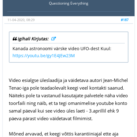
Questioning Everything
11-04-2020, 08:29
#187
igihali Kirjutas:
Kanada astronoomi värske video UFO-dest Kuul:
https://youtu.be/gy1E4JEw23M
Video esialgse üleslaadija ja väidetava autori Jean-Michel
Tenac-iga pole teadaolevalt keegi veel kontakti saanud.
Näiteks pole ta vastanud kasutajate palvetele näha video
toorfaili ning näib, et ta tegi omanimelise youtube konto
samal päeval kui see video üles laeti - 3.aprillil ehk 9
päeva pärast video väidetavat filmimist.
Mõned arvavad, et keegi võttis karantiiniajal ette aja