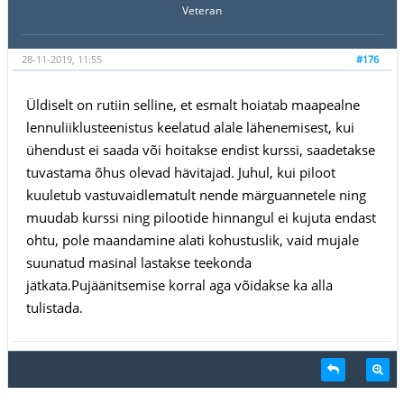
Veteran
28-11-2019, 11:55
#176
Üldiselt on rutiin selline, et esmalt hoiatab maapealne
lennuliiklusteenistus keelatud alale lähenemisest, kui
ühendust ei saada või hoitakse endist kurssi, saadetakse
tuvastama õhus olevad hävitajad. Juhul, kui piloot
kuuletub vastuvaidlematult nende märguannetele ning
muudab kurssi ning pilootide hinnangul ei kujuta endast
ohtu, pole maandamine alati kohustuslik, vaid mujale
suunatud masinal lastakse teekonda
jätkata.Pujäänitsemise korral aga võidakse ka alla
tulistada.