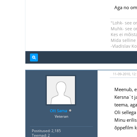
Aga no oma
"Lohk- see o
Muhk- see on
Kes ei mõist
Mida selline
-Vladislav Ko
11-09-2010, 12:
Meenub, et
Kersna`t j
teema, aga
Ott Sama
Oli selleg
Veteran
Minu erili
õppefilm kõ
Postitused: 2,185
Teemad: 2