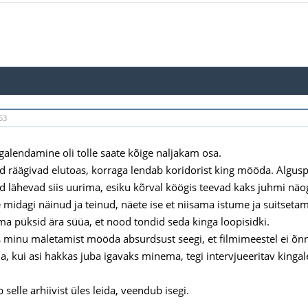
53
galendamine oli tolle saate kõige naljakam osa.
 räägivad elutoas, korraga lendab koridorist king mööda. Algusp
 lähevad siis uurima, esiku kõrval köögis teevad kaks juhmi näog
e midagi näinud ja teinud, näete ise et niisama istume ja suitsetam
a püksid ära süüa, et nood tondid seda kinga loopisidki.
as minu mäletamist mööda absurdsust seegi, et filmimeestel ei õn
a, kui asi hakkas juba igavaks minema, tegi intervjueeritav kingal
selle arhiivist üles leida, veendub isegi.