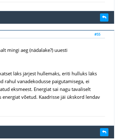
#55
malt mingi aeg (nädalake?) uuesti
tset läks järjest hullemaks, eriti hulluks läks
ud rahul vanadekodusse paigutamisega, ei
tud eksmeest. Energiat sai nagu tavaliselt
ks energiat võetud. Kaadrisse jäi ükskord lendav