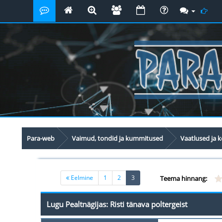
Para-web
Vaimud, tondid ja kummitused
Vaatlused ja
(current)
Eelmine
1
2
3
Teema hinnang:
Lugu Pealtnägijas: Risti tänava poltergeist