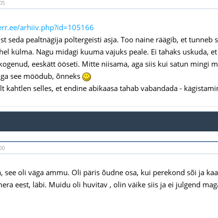
05
.err.ee/arhiiv.php?id=105166
st seda pealtnägija poltergeisti asja. Too naine räägib, et tunneb
el külma. Nagu midagi kuuma vajuks peale. Ei tahaks uskuda, et se
 kogenud, eeskätt ööseti. Mitte niisama, aga siis kui satun mingi 
 Aga see möödub, õnneks
t kahtlen selles, et endine abikaasa tahab vabandada - kägistami
50
, see oli väga ammu. Oli päris õudne osa, kui perekond sõi ja ka
era eest, läbi. Muidu oli huvitav , olin väike siis ja ei julgend m