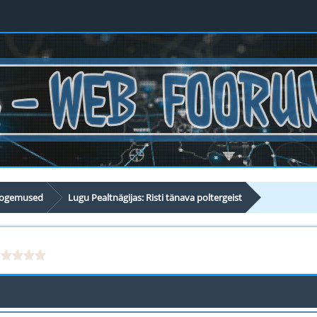
 kogemused
Lugu Pealtnägijas: Risti tänava poltergeist