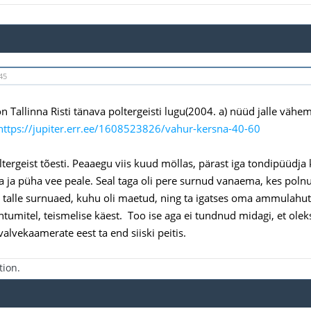
45
n Tallinna Risti tänava poltergeisti lugu(2004. a) nüüd jalle vähe
https://jupiter.err.ee/1608523826/vahur-kersna-40-60
ergeist tõesti. Peaaegu viis kuud möllas, pärast iga tondipüüdja ka
 ja püha vee peale. Seal taga oli pere surnud vanaema, kes poln
talle surnuaed, kuhu oli maetud, ning ta igatses oma ammulahuta
juhtumitel, teismelise käest. Too ise aga ei tundnud midagi, et ole
valvekaamerate eest ta end siiski peitis.
tion.