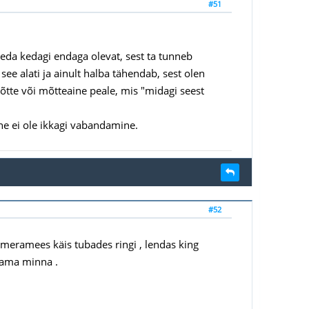
#51
 seda kedagi endaga olevat, sest ta tunneb
e alati ja ainult halba tähendab, sest olen
mõtte või mõtteaine peale, mis "midagi seest
ne ei ole ikkagi vabandamine.
#52
ameramees käis tubades ringi , lendas king
agama minna .