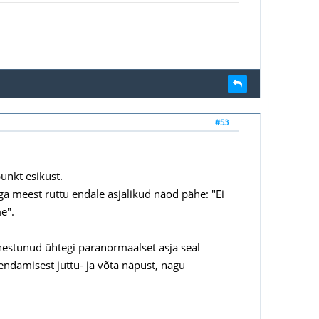
#53
unkt esikust.
a meest ruttu endale asjalikud näod pähe: "Ei
e".
nestunud ühtegi paranormaalset asja seal
endamisest juttu- ja võta näpust, nagu