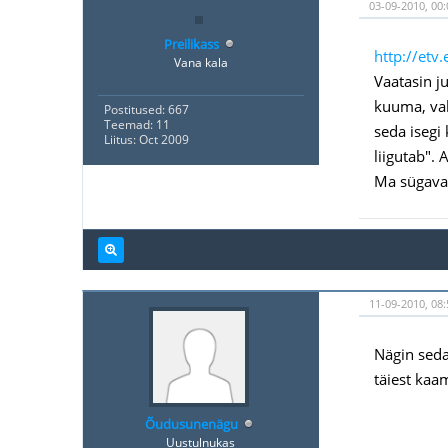
03-09-2010, 00:
Preilikass
http://etv
Vana kala
Vaatasin ju
kuuma, vah
Postitused: 667
Teemad: 11
seda isegi
Liitus: Oct 2009
liigutab".
Ma sügaval
11-09-2010, 08:
Nägin seda
täiest kaam
Õudusunenägu
Uustulnukas