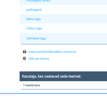
Poltergeist unes?
poltergeist
Minu lugu
Lõbus lugu
Kahtlane lugu
Vaata printerisõbralikku versiooni
Telli see teema
Kasutaja, kes vaatavad seda teemat:
1 külali(st)ne