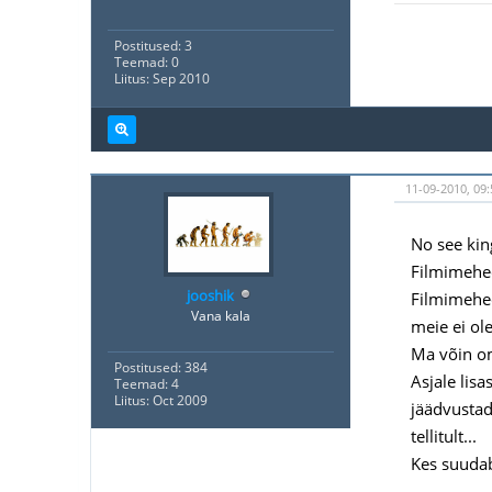
Postitused: 3
Teemad: 0
Liitus: Sep 2010
11-09-2010, 09:
No see kin
Filmimehed
jooshik
Filmimehed
Vana kala
meie ei ol
Ma võin om
Postitused: 384
Asjale lis
Teemad: 4
Liitus: Oct 2009
jäädvustad
tellitult...
Kes suudab 