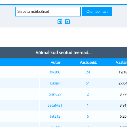
Võimalikud seotud teemad...
Autor
Vastuseid:
Vaatam
bv206
24
19,1
Lasair
51
27,0
triinu27
2
3,77
SataNisT
1
3,91
tiit212
6
6,26