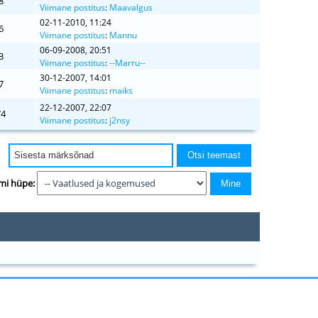
8
Viimane postitus
:
Maavalgus
02-11-2010, 11:24
6
Viimane postitus
:
Mannu
06-09-2008, 20:51
3
Viimane postitus
:
--Marru--
30-12-2007, 14:01
7
Viimane postitus
:
maiks
22-12-2007, 22:07
74
Viimane postitus
:
j2nsy
mi hüpe: