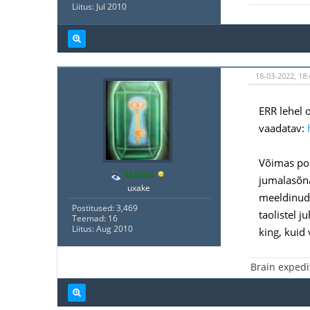
Liitus: Jul 2010
18-03-2022, 18:
ERR lehel o
vaadatav:
Võimas polt
Mannu
jumalasõna
uxake
meeldinud 
Postitused: 3,469
taolistel 
Teemad: 16
Liitus: Aug 2010
king, kuid 
Brain expedi