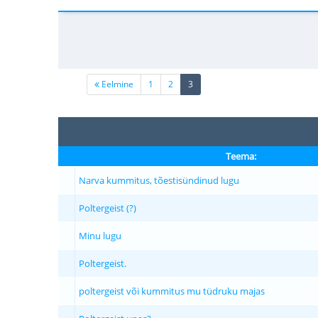
(current)
Eelmine
1
2
3
Teema:
Narva kummitus, tõestisündinud lugu
Poltergeist (?)
Minu lugu
Poltergeist.
poltergeist või kummitus mu tüdruku majas