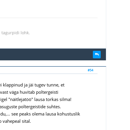
 tagurpidi lohk.
#54
klappinud ja jäi tugev tunne, et
ast väga huvitab poltergeisti
el "näitlejatöö" lausa torkas silma!
asuguste poltergeistide suhtes.
u,... see peaks olema lausa kohustuslik
 vahepeal sital.