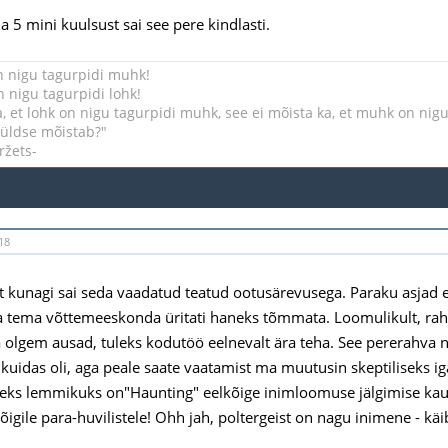
 5 mini kuulsust sai see pere kindlasti.
n nigu tagurpidi muhk!
 nigu tagurpidi lohk!
a, et lohk on nigu tagurpidi muhk, see ei mõista ka, et muhk on nigu
 üldse mõistab?"
ržets-
18
 kunagi sai seda vaadatud teatud ootusärevusega. Paraku asjad ei 
a tema võttemeeskonda üritati haneks tõmmata. Loomulikult, rahv
 olgem ausad, tuleks kodutöö eelnevalt ära teha. See pererahva nig
a kuidas oli, aga peale saate vaatamist ma muutusin skeptiliseks ig
seks lemmikuks on"Haunting" eelkõige inimloomuse jälgimise kaud
igile para-huvilistele! Ohh jah, poltergeist on nagu inimene - käib