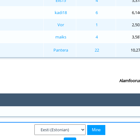
Elis15
4
5,37
kadi18
6
6,14
Vor
1
2,50
maiks
4
3,58
Pantera
22
10,2
Alamfooru