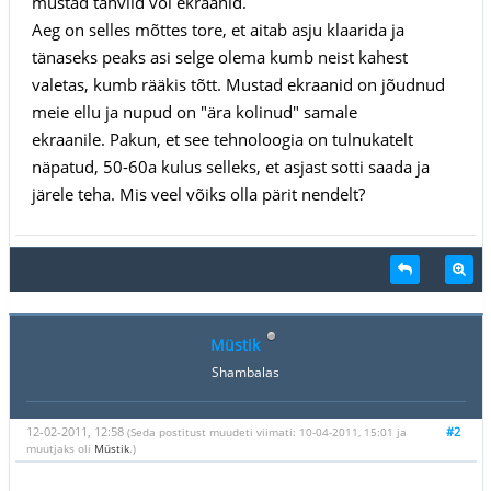
mustad tahvlid või ekraanid.
Aeg on selles mõttes tore, et aitab asju klaarida ja
tänaseks peaks asi selge olema kumb neist kahest
valetas, kumb rääkis tõtt. Mustad ekraanid on jõudnud
meie ellu ja nupud on "ära kolinud" samale
ekraanile. Pakun, et see tehnoloogia on tulnukatelt
näpatud, 50-60a kulus selleks, et asjast sotti saada ja
järele teha. Mis veel võiks olla pärit nendelt?
Müstik
Shambalas
12-02-2011, 12:58
#2
(Seda postitust muudeti viimati: 10-04-2011, 15:01 ja
muutjaks oli
Müstik
.)