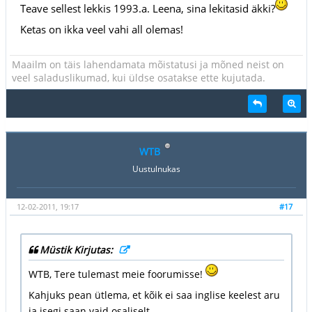
Teave sellest lekkis 1993.a. Leena, sina lekitasid äkki?
Ketas on ikka veel vahi all olemas!
Maailm on täis lahendamata mõistatusi ja mõned neist on
veel saladuslikumad, kui üldse osatakse ette kujutada.
WTB
Uustulnukas
12-02-2011, 19:17
#17
Müstik Kirjutas:
WTB, Tere tulemast meie foorumisse!
Kahjuks pean ütlema, et kõik ei saa inglise keelest aru
ja isegi saan vaid osaliselt.