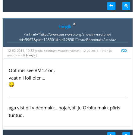
Loogik
<a href="http://www.para-web.org/showthread.php?
tid=5967&pid=128501#pid128501"><u>Bännitud</u></a>
12-02-2011, 19:32
#20
(Seda postitust muudeti viimati: 12-02-2011, 19:37 ja
muutjaks oli
Loogik
.)
Oot mis see VM12 on,
vaat nii loll olen...
aga vist oli videomakk...nojah,oli ju Orbita makk päris
tuntud.