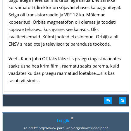
korvamatult (direktor on sõjaväetehases ka pagunitega).
Selga oli transistorraadio ja VEF 12 ka. Mõlemad
kopeeritud. Orbita magneetofon oli olemas ja toodeti
sõjaväe tehases...kus iganes see ka asus. Üks
kvaliteetsemaid. Külmi jooteid ei esinenud. Orbi(i)ta oli
ENSV s raadiote ja televiisorite paranduse töökoda.
Veel - Kuna juba OT läks läks siis praegu tagasi vaadates
saaks üsna hea krimifilmi, raamatu saaks parema, kuid
vaadates kuidas praegu raamatuid loetakse....siis kas
tasub viitsimist.
Loogik
<a href="http://www.para-web.org/showthread.php?