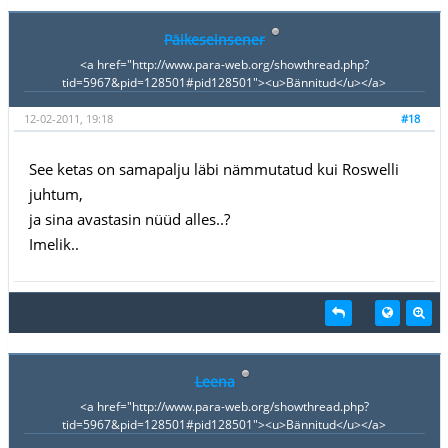
Päikeseinsener
<a href="http://www.para-web.org/showthread.php?
tid=5967&pid=128501#pid128501"><u>Bännitud</u></a>
12-02-2011, 19:18
#18
See ketas on samapalju läbi nämmutatud kui Roswelli
juhtum,
ja sina avastasin nüüd alles..?
Imelik..
Leena
<a href="http://www.para-web.org/showthread.php?
tid=5967&pid=128501#pid128501"><u>Bännitud</u></a>