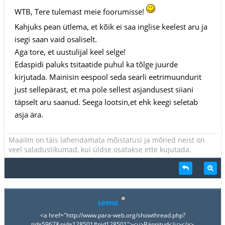
WTB, Tere tulemast meie foorumisse!
Kahjuks pean ütlema, et kõik ei saa inglise keelest aru ja
isegi saan vaid osaliselt.
Aga tore, et uustulijal keel selge!
Edaspidi paluks tsitaatide puhul ka tõlge juurde
kirjutada. Mainisin eespool seda searli eetrimuundurit
just sellepärast, et ma pole sellest asjandusest siiani
täpselt aru saanud. Seega lootsin,et ehk keegi seletab
asja ära.
Maailm on täis lahendamata mõistatusi ja mõned neist on
veel saladuslikumad, kui üldse osatakse ette kujutada.
Leena
<a href="http://www.para-web.org/showthread.php?
tid=5967&pid=128501#pid128501"><u>Bännitud</u></a>