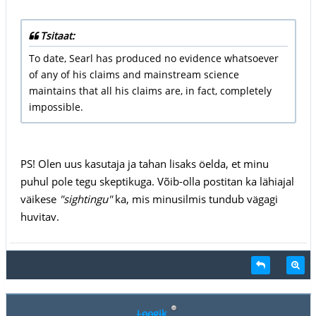
Tsitaat:
To date, Searl has produced no evidence whatsoever
of any of his claims and mainstream science
maintains that all his claims are, in fact, completely
impossible.
PS! Olen uus kasutaja ja tahan lisaks öelda, et minu
puhul pole tegu skeptikuga. Võib-olla postitan ka lähiajal
väikese
"sightingu"
ka, mis minusilmis tundub vägagi
huvitav.
Loogik