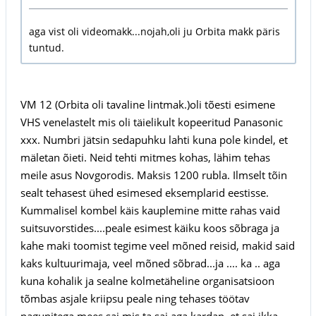
aga vist oli videomakk...nojah,oli ju Orbita makk päris
tuntud.
VM 12 (Orbita oli tavaline lintmak.)oli tõesti esimene
VHS venelastelt mis oli täielikult kopeeritud Panasonic
xxx. Numbri jätsin sedapuhku lahti kuna pole kindel, et
mäletan õieti. Neid tehti mitmes kohas, lähim tehas
meile asus Novgorodis. Maksis 1200 rubla. Ilmselt tõin
sealt tehasest ühed esimesed eksemplarid eestisse.
Kummalisel kombel käis kauplemine mitte rahas vaid
suitsuvorstides....peale esimest käiku koos sõbraga ja
kahe maki toomist tegime veel mõned reisid, makid said
kaks kultuurimaja, veel mõned sõbrad...ja .... ka .. aga
kuna kohalik ja sealne kolmetäheline organisatsioon
tõmbas asjale kriipsu peale ning tehases töötav
pagunitega mees sai mis ta sai aga kardan, et sai ikka