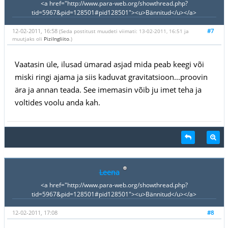
<a href="http://www.para-web.org/showthread.php?
tid=5967&pid=128501#pid128501"><u>Bännitud</u></a>
12-02-2011, 16:58
#7
(Seda postitust muudeti viimati: 13-02-2011, 16:51 ja
muutjaks oli
PiziIngliito
.)
Vaatasin üle, ilusad ümarad asjad mida peab keegi või
miski ringi ajama ja siis kaduvat gravitatsioon...proovin
ära ja annan teada. See imemasin võib ju imet teha ja
voltides voolu anda kah.
Leena
<a href="http://www.para-web.org/showthread.php?
tid=5967&pid=128501#pid128501"><u>Bännitud</u></a>
12-02-2011, 17:08
#8