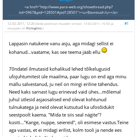
<a href="http://www.para-web.org/showthread.php?
tid=5967&pid=128501#pid128501"><u>Bännitud</u></a>
12-02-2011, 12:26
#1
(Seda postitust muudeti viimati: 13-02-2011, 16:50 ja
muutjaks oli
PiziIngliito
.)
Lappasin natukene vanu asju, aga midagi sellist ei
kohanud...vaatame, kas see teema jääb ellu
70ndatel ilmutasid kohalikud lehed tõlkelugusid
ufojuhtumitest üle maailma, paar lugu on end aga minu
mällu salvestanud, ju neil on mingi eriline tähendus.
Need kaks sarnast lugu erinevad vaid ühes...mõlemal
juhul ütlesid asjaosalised end olevat kohtunud
tulnukatega ja neid olevat kutsutud ka ufosõidukit
seestpoolt kaema. "Mida te siis seal nägite"?
küsiti..."Kange, nuppe, seiereid", oli esimese vastus.Teine
aga vastas, et ei midagi erilist, kolm tooli ja nende ees