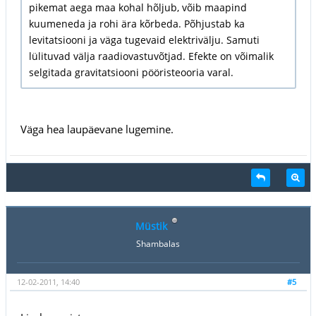
pikemat aega maa kohal hõljub, võib maapind
kuumeneda ja rohi ära kõrbeda. Põhjustab ka
levitatsiooni ja väga tugevaid elektrivälju. Samuti
lülituvad välja raadiovastuvõtjad. Efekte on võimalik
selgitada gravitatsiooni pööristeooria varal.
Väga hea laupäevane lugemine.
Müstik
Shambalas
12-02-2011, 14:40
#5