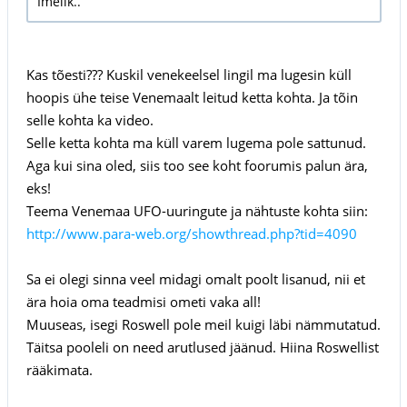
Imelik..
Kas tõesti??? Kuskil venekeelsel lingil ma lugesin küll
hoopis ühe teise Venemaalt leitud ketta kohta. Ja tõin
selle kohta ka video.
Selle ketta kohta ma küll varem lugema pole sattunud.
Aga kui sina oled, siis too see koht foorumis palun ära,
eks!
Teema Venemaa UFO-uuringute ja nähtuste kohta siin:
http://www.para-web.org/showthread.php?tid=4090
Sa ei olegi sinna veel midagi omalt poolt lisanud, nii et
ära hoia oma teadmisi ometi vaka all!
Muuseas, isegi Roswell pole meil kuigi läbi nämmutatud.
Täitsa pooleli on need arutlused jäänud. Hiina Roswellist
rääkimata.