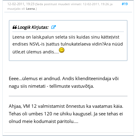
12-02-2011, 19:23
#19
(Seda postitust muudeti viimati: 12-02-2011, 19:26 ja
muutjaks oli
Leena
.)
Loogik Kirjutas:
Leena on laisk,palun seleta siis kuidas sinu kätte(vist
endises NSVL-is )sattus tulnukatelaeva vidin?Ära nüüd
ütle,et ülemus andis....
Eeee...ülemus ei andnud. Andis klienditeenindaja või
nagu siis nimetati - tellimuste vastuvõtja.
Ahjaa, VM 12 valmistamist õnnestus ka vaatamas käia.
Tehas oli umbes 120 ne ühiku kaugusel. Ja see tehas ei
olnud meie kodumaist päritolu....