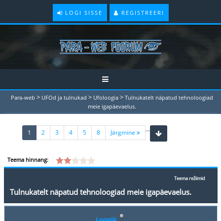
LOGI SISSE
REGISTREERI
>
>
>
Para-web
UFOd ja tulnukad
Ufoloogia
Tulnukatelt näpatud tehnoloogiad
meie igapäevaelus.
...
(current)
1
2
3
4
5
8
Järgmine
Teema hinnang:
Teema režiimid
Tulnukatelt näpatud tehnoloogiad meie igapäevaelus.
Loogik