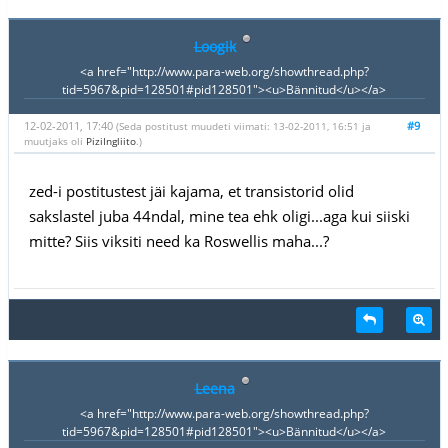
Loogik
<a href="http://www.para-web.org/showthread.php?
tid=5967&pid=128501#pid128501"><u>Bännitud</u></a>
12-02-2011, 17:40
#9
(Seda postitust muudeti viimati: 13-02-2011, 16:51 ja
muutjaks oli
PiziIngliito
.)
zed-i postitustest jäi kajama, et transistorid olid
sakslastel juba 44ndal, mine tea ehk oligi...aga kui siiski
mitte? Siis viksiti need ka Roswellis maha...?
Leena
<a href="http://www.para-web.org/showthread.php?
tid=5967&pid=128501#pid128501"><u>Bännitud</u></a>