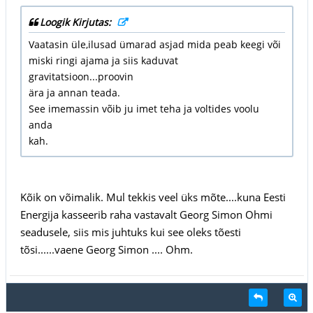
Loogik Kirjutas:
Vaatasin üle,ilusad ümarad asjad mida peab keegi või
miski ringi ajama ja siis kaduvat
gravitatsioon...proovin
ära ja annan teada.
See imemassin võib ju imet teha ja voltides voolu
anda
kah.
Kõik on võimalik. Mul tekkis veel üks mõte....kuna Eesti
Energija kasseerib raha vastavalt Georg Simon Ohmi
seadusele, siis mis juhtuks kui see oleks tõesti
tõsi......vaene Georg Simon .... Ohm.