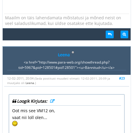
Maailm on täis lahendamata mõistatusi ja mõned neist on
veel saladuslikumad, kui üldse osatakse ette kujutada.
Leena
<a href="http://www.para-web.org/showthread.php?
tid=5967&pid=128501#pid128501"><u>Bännitud</u></a>
12-02-2011, 20:04
#23
(Seda postitust muudeti viimati: 12-02-2011, 20:09 ja
muutjaks oli
Leena
.)
Loogik Kirjutas:
Oot mis see VM12 on,
vaat nii loll olen...