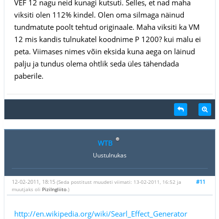
VEF 12 nagu neid kunagi kutsuti. Selles, et nad maha
viksiti olen 112% kindel. Olen oma silmaga näinud
tundmatute poolt tehtud originaale. Maha viksiti ka VM
12 mis kandis tulnukatel koodnime P 1200? kui mälu ei
peta. Viimases nimes võin eksida kuna aega on läinud
palju ja tundus olema ohtlik seda üles tähendada
paberile.
WTB
Uustulnukas
12-02-2011, 18:15
#11
(Seda postitust muudeti viimati: 13-02-2011, 16:52 ja
muutjaks oli
PiziIngliito
.)
http://en.wikipedia.org/wiki/Searl_Effect_Generator