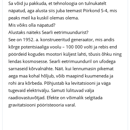
Sa võid ju pakkuda, et tehnoloogia on tulnukatelt
näpatud, aga alusta siis juba teemast Piirkond S-4, mis
peaks meil ka kuskil olemas olema.
Mis võiks olla näpatud?
Alustaks näiteks Searli eetrimuundurist?
See on 1952. a. konstrueeritud generaator, mis andis
kõrge potentsiaaliga voolu – 100 000 volti ja rebis end
pöördeid kogudes mootori küljest lahti, tõusis õhku ning
lendas kosmosesse. Searli eetrimuunduril on ufodega
sarnaseid kõrvalnähte. Näit. kui lennumasin pikemat
aega maa kohal hõljub, võib maapind kuumeneda ja
rohi ära kõrbeda. Põhjustab ka levitatsiooni ja väga
tugevaid elektrivälju. Samuti lülituvad välja
raadiovastuvõtjad. Efekte on võimalik selgitada
gravitatsiooni pööristeooria varal.