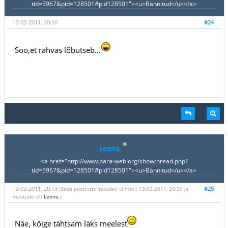
tid=5967&pid=128501#pid128501"><u>Bännitud</u></a>
12-02-2011, 20:10
#24
Soo,et rahvas lõbutseb...
Leena
<a href="http://www.para-web.org/showthread.php?
tid=5967&pid=128501#pid128501"><u>Bännitud</u></a>
12-02-2011, 20:13
#25
(Seda postitust muudeti viimati: 12-02-2011, 20:20 ja
muutjaks oli
Leena
.)
Näe, kõige tähtsam läks meelest