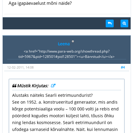
Aga igapäevaelust mõni näide?
Leena
<a href="http://www.para-web.org/showthread.php?
tid=5967&pid=128501#pid128501"><u>Bännitud</u></a>
12-02-2011, 14:08
#4
Müstik Kirjutas:
Alustaks näiteks Searli eetrimuundurist?
See on 1952. a. konstrueeritud generaator, mis andis
kõrge potentsiaaliga voolu – 100 000 volti ja rebis end
pöördeid kogudes mootori küljest lahti, tõusis õhku
ning lendas kosmosesse. Searli eetrimuunduril on
ufodega sarnaseid kõrvalnähte. Näit. kui lennumasin