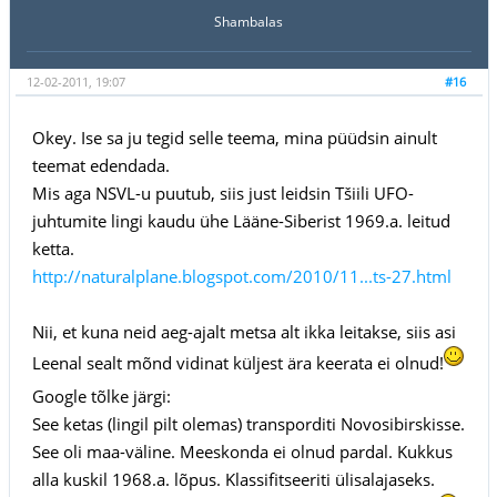
Shambalas
12-02-2011, 19:07
#16
Okey. Ise sa ju tegid selle teema, mina püüdsin ainult
teemat edendada.
Mis aga NSVL-u puutub, siis just leidsin Tšiili UFO-
juhtumite lingi kaudu ühe Lääne-Siberist 1969.a. leitud
ketta.
http://naturalplane.blogspot.com/2010/11...ts-27.html
Nii, et kuna neid aeg-ajalt metsa alt ikka leitakse, siis asi
Leenal sealt mõnd vidinat küljest ära keerata ei olnud!
Google tõlke järgi:
See ketas (lingil pilt olemas) transporditi Novosibirskisse.
See oli maa-väline. Meeskonda ei olnud pardal. Kukkus
alla kuskil 1968.a. lõpus. Klassifitseeriti ülisalajaseks.