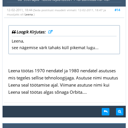
12-02-2011, 18:44
#14
(Seda postitust muudeti viimati: 12-02-2011, 18:47 ja
muutjaks oli
Leena
.)
Loogik Kirjutas:
Leena,
see nägemise värk tahaks küll pikemat lugu...
Leena töötas 1970 nendatel ja 1980 nendatel asutuses
mis tegeles sellise tehnoloogijaga. Asutuse nimi muutus
Leena seal töötamise ajal. Viimane asutuse nimi kui
Leena seal töötas algas sõnaga Orbita....