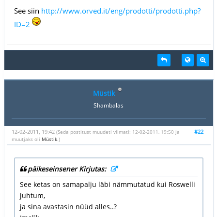
See siin
http://www.orved.it/eng/prodotti/prodotti.php?
ID=2
Müstik
Shambalas
12-02-2011, 19:42
#22
(Seda postitust muudeti viimati: 12-02-2011, 19:50 ja
muutjaks oli
Müstik
.)
päikeseinsener Kirjutas:
See ketas on samapalju läbi nämmutatud kui Roswelli
juhtum,
ja sina avastasin nüüd alles..?