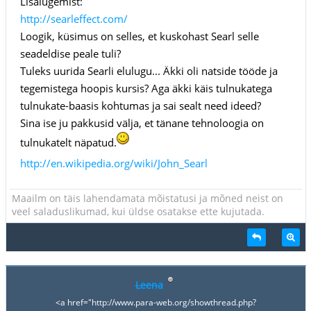
Lisalugemist:
http://searleffect.com/
Loogik, küsimus on selles, et kuskohast Searl selle
seadeldise peale tuli?
Tuleks uurida Searli elulugu... Äkki oli natside tööde ja
tegemistega hoopis kursis? Aga äkki käis tulnukatega
tulnukate-baasis kohtumas ja sai sealt need ideed?
Sina ise ju pakkusid välja, et tänane tehnoloogia on
tulnukatelt näpatud.
http://en.wikipedia.org/wiki/John_Searl
Maailm on täis lahendamata mõistatusi ja mõned neist on
veel saladuslikumad, kui üldse osatakse ette kujutada.
Leena
<a href="http://www.para-web.org/showthread.php?