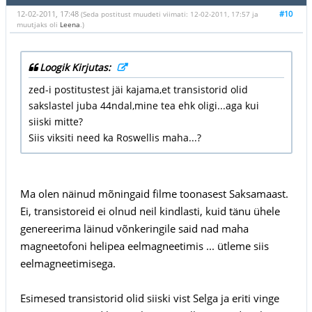
12-02-2011, 17:48
#10
(Seda postitust muudeti viimati: 12-02-2011, 17:57 ja
muutjaks oli
Leena
.)
Loogik Kirjutas:
zed-i postitustest jäi kajama,et transistorid olid
sakslastel juba 44ndal,mine tea ehk oligi...aga kui
siiski mitte?
Siis viksiti need ka Roswellis maha...?
Ma olen näinud mõningaid filme toonasest Saksamaast.
Ei, transistoreid ei olnud neil kindlasti, kuid tänu ühele
genereerima läinud võnkeringile said nad maha
magneetofoni helipea eelmagneetimis ... ütleme siis
eelmagneetimisega.
Esimesed transistorid olid siiski vist Selga ja eriti vinge