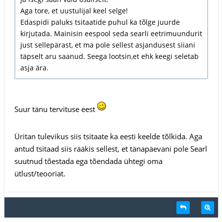
Aga tore, et uustulijal keel selge!
Edaspidi paluks tsitaatide puhul ka tõlge juurde
kirjutada. Mainisin eespool seda searli eetrimuundurit
just sellepärast, et ma pole sellest asjandusest siiani
täpselt aru saanud. Seega lootsin,et ehk keegi seletab
asja ära.
Suur tänu tervituse eest
Üritan tulevikus siis tsitaate ka eesti keelde tõlkida. Aga
antud tsitaad siis rääkis sellest, et tänapäevani pole Searl
suutnud tõestada ega tõendada ühtegi oma
ütlust/teooriat.