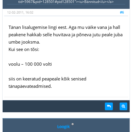
tid=5967&pid=128501#pid128501"><u>Bännitud</u></a>
12-02-2011, 16:02
#6
Tänan lisalugemise lingi eest. Aga mu väike vana ja hall
peakene hakkab selle huvitava ja põneva jutu peale juba
umbe jooksma.
Kui see on tõsi:
voolu – 100 000 volti
siis on keeratud peapeale kõik senised
tänapäevateadmised.
Loogik