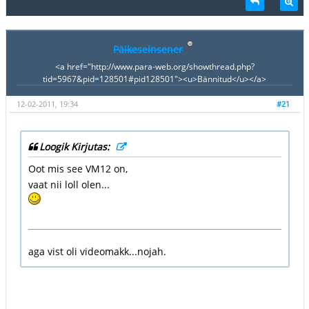
Päikeseinsener
<a href="http://www.para-web.org/showthread.php?
tid=5967&pid=128501#pid128501"><u>Bännitud</u></a>
12-02-2011, 19:34
#21
Loogik Kirjutas:
Oot mis see VM12 on,
vaat nii loll olen...
aga vist oli videomakk...nojah.