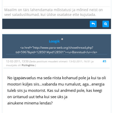
Maailm on täis lahendamata mõistatusi ja mõned neist on
veel saladuslikumad, kui üldse osatakse ette kujutada.
Loogik
<a href="http://www.para-web.org/showthread.php?
tid=5967&pid=128501#pid128501"><u>Bännitud</u></a>
12-02-2011, 13:50
#3
(Seda postitust muudeti viimati: 13-02-2011, 16:51 ja
muutjaks oli
PiziIngliito
.)
No igapäevaelus ma seda riista kohanud pole ja kui ta oli
mootori küljes siis...vabanda mu rumalust, aga...energia
tuleb siis ju mootorist. Kas sul andmeid pole, kas keegi
on üritanud uut teha kui see üks ja
ainukene minema lendas?