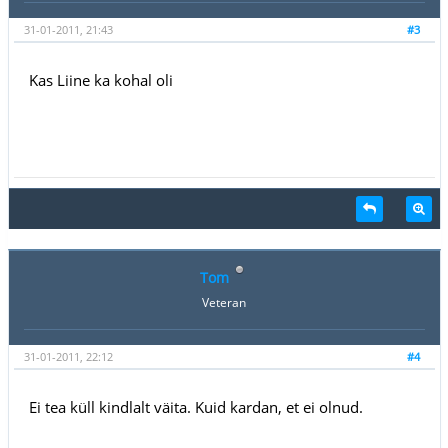
31-01-2011, 21:43
#3
Kas Liine ka kohal oli
Tom
Veteran
31-01-2011, 22:12
#4
Ei tea küll kindlalt väita. Kuid kardan, et ei olnud.