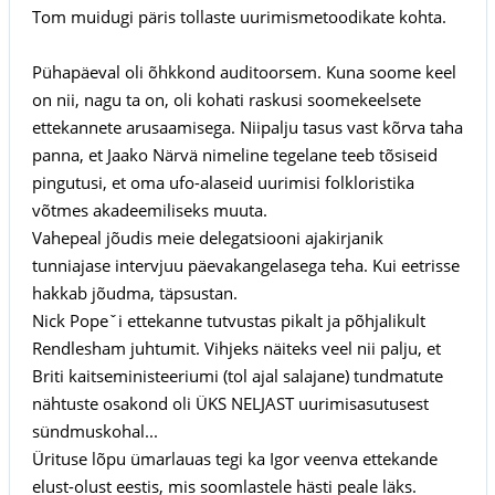
Tom muidugi päris tollaste uurimismetoodikate kohta.
Pühapäeval oli õhkkond auditoorsem. Kuna soome keel
on nii, nagu ta on, oli kohati raskusi soomekeelsete
ettekannete arusaamisega. Niipalju tasus vast kõrva taha
panna, et Jaako Närvä nimeline tegelane teeb tõsiseid
pingutusi, et oma ufo-alaseid uurimisi folkloristika
võtmes akadeemiliseks muuta.
Vahepeal jõudis meie delegatsiooni ajakirjanik
tunniajase intervjuu päevakangelasega teha. Kui eetrisse
hakkab jõudma, täpsustan.
Nick Popeˇi ettekanne tutvustas pikalt ja põhjalikult
Rendlesham juhtumit. Vihjeks näiteks veel nii palju, et
Briti kaitseministeeriumi (tol ajal salajane) tundmatute
nähtuste osakond oli ÜKS NELJAST uurimisasutusest
sündmuskohal...
Ürituse lõpu ümarlauas tegi ka Igor veenva ettekande
elust-olust eestis, mis soomlastele hästi peale läks.