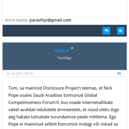
Anna teada:
paravihje@gmail.com
Aztecca
Tavaliige
01-02-2011, 00:18
#5
Tom, sa mainisid Disclosure Project'i teemas, et Nick
Pope osales Saudi Araabias toimunud Global
Competitiveness Forum'il, kus osade internetiallikate
väitel avaldati edukatele ärimeestele, et nüüd oleks õige
aeg hakata tulnukate turundamise peale mõtlema. Ega
Pope ei maininud sellest foorumist midagi või oskad sa