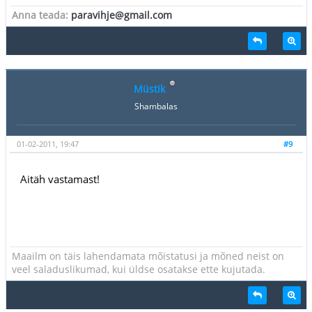
Anna teada:
paravihje@gmail.com
Müstik
Shambalas
01-02-2011, 19:47
#9
Aitäh vastamast!
Maailm on täis lahendamata mõistatusi ja mõned neist on
veel saladuslikumad, kui üldse osatakse ette kujutada.