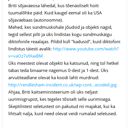
Briti sõjaväeosa lähedal, kus tõenäoliselt hoiti
tuumalõhke päid. Kuid kaugel eemal oli ka USA
sõjaväebaas (autonoomne).
Mehed, kes sündmuskohale jõudsid ja objekti nägid,
tegid sellest pilti ja üks lindistas kogu sündmuskäigu
diktofonile reaalajas. Pildid küll "kadusid", kuid diktofoni
lindistus täiesti avalik:
http://www.youtube.com/watch?
v=vaOz7xfAwBM
Üks meestest olevat objekti ka katsunud, ning tol hetkel
tabas teda binaarne nägemus 0-dest ja 1-dest. Üks
arvutiteadlane olevat ka koodi lahti murdnud:
http://rendlesham-incident.co.uk/wp-cont...ecoded.jpg
Ahjaa, Briti kaitseministeerium oli üks neljast
uurimisgrupist, kes tegeles tõsiselt selle uurimisega.
Skeptilistest seletustest on pakutud nii majakat, kui ka
lihtsalt nalja, kuid need olevat veidi rumalad seletused.