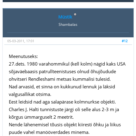
Müstik
Shambalas
05-03-2011, 17:01
#12
Meenutuseks:
27.dets. 1980 varahommikul (kell kolm) nägid kaks USA
sõjaväebaasis patrullteenistuses olnud õhujõudude
ohvitseri Rendleshami metsas kummalisi tulesid.
Nad arvasid, et sinna on kukkunud lennuk ja läksid
valgusallikat otsima.
Eest leidsid nad aga salapärase kolmnurkse objekti.
Charles J. Halti tunnistuste järgi oli selle alus 2-3 m ja
kõrgus ümmarguselt 2 meetrit.
Nende lähenemisel tõusis objekt kiiresti õhku ja liikus
puude vahel manööverdades minema.