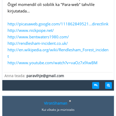
Õigel momendil oli sobilik ka "Para-web" tahvlile
kirjutatada...
http://picasaweb.google.com/111862849521...directlink
http://www.nickpope.net/
http://www.bentwaters1980.com/
http://rendlesham-incident.co.uk/
http://en.wikipedia.org/wiki/Rendlesham_Forest_inciden
t
http://www.youtube.com/watch?v=vaOz7xfAwBM
Anna teada:
paravihje@gmail.com
VironShaman
Kui võtaks ja müristaks