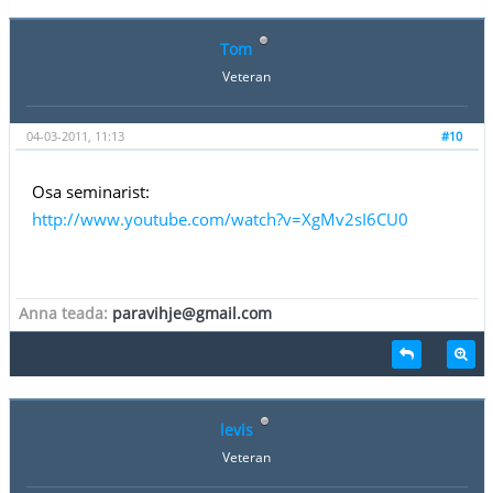
Tom
Veteran
04-03-2011, 11:13
#10
Osa seminarist:
http://www.youtube.com/watch?v=XgMv2sI6CU0
Anna teada:
paravihje@gmail.com
levis
Veteran