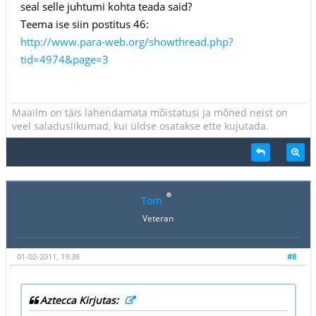
seal selle juhtumi kohta teada said?
Teema ise siin postitus 46:
http://www.para-web.org/showthread.php?
tid=4974&page=3
Maailm on täis lahendamata mõistatusi ja mõned neist on
veel saladuslikumad, kui üldse osatakse ette kujutada.
Tom
Veteran
01-02-2011, 19:38
#8
Aztecca Kirjutas: