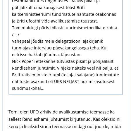
restoraanlikutes tingimustes. Rääkis pikalt ja
põhjalikult oma kunagisest tööst Briti
kaitseministeeriumi tundmatute nähtuste osakonnas
ja Briti ufoarhiivide avalikustamise taustast.
Tom muidugi päris tollaste uurimismetoodikate kohta.
/---/
Vahepeal jõudis meie delegatsiooni ajakirjanik
tunniajase intervjuu päevakangelasega teha. Kui
eetrisse hakkab jõudma, täpsustan.
Nick Popeˇi ettekanne tutvustas pikalt ja põhjalikult
Rendlesham juhtumit. Vihjeks näiteks veel nii palju, et
Briti kaitseministeeriumi (tol ajal salajane) tundmatute
nähtuste osakond oli ÜKS NELJAST uurimisasutusest
sündmuskohal...
Tom, olen UFO arhiivide avalikustamise teemasse ka
sellest Rendleshami juhtumist kirjutanud. Kas oleksid nii
kena ja lisaksid sinna teemasse midagi uut juurde, mida