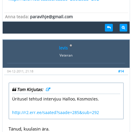
Anna teada:
paravihje@gmail.com
levis
Veteran
04-12-2011, 21:18
#14
Tom Kirjutas:
Üritusel tehtud intervjuu Halloo, Kosmos!es.
http://r2.err.ee/saated?saade=285&sub=292
Tänud, kuulasin ära.