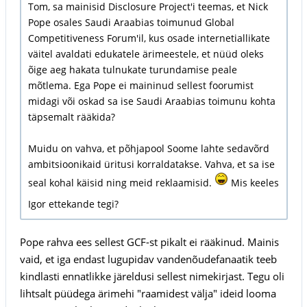
Tom, sa mainisid Disclosure Project'i teemas, et Nick
Pope osales Saudi Araabias toimunud Global
Competitiveness Forum'il, kus osade internetiallikate
väitel avaldati edukatele ärimeestele, et nüüd oleks
õige aeg hakata tulnukate turundamise peale
mõtlema. Ega Pope ei maininud sellest foorumist
midagi või oskad sa ise Saudi Araabias toimunu kohta
täpsemalt rääkida?
Muidu on vahva, et põhjapool Soome lahte sedavõrd
ambitsioonikaid üritusi korraldatakse. Vahva, et sa ise
seal kohal käisid ning meid reklaamisid.
Mis keeles
Igor ettekande tegi?
Pope rahva ees sellest GCF-st pikalt ei rääkinud. Mainis
vaid, et iga endast lugupidav vandenõudefanaatik teeb
kindlasti ennatlikke järeldusi sellest nimekirjast. Tegu oli
lihtsalt püüdega ärimehi "raamidest välja" ideid looma