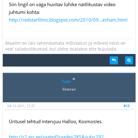
Siin lingil on väga huvitav lühike näitlikustav video
juhtumi kohta:
http://redstarfilms.blogspot.com/2010/09...esham.html
Maailm on täis lahendamata mõistatusi ja mõned neist on
veel saladuslikumad, kui üldse osatakse ette kujutada.
Tom
Veteran
04-12-2011, 17:27
#13
Üritusel tehtud intervjuu Halloo, Kosmos!es.
http://r2.err.ee/saated?saade=285&sub=292