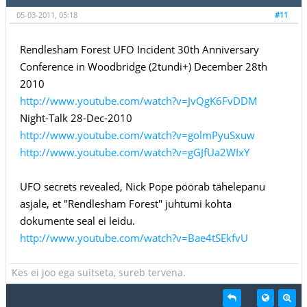
05-03-2011, 05:18
#11
Rendlesham Forest UFO Incident 30th Anniversary
Conference in Woodbridge (2tundi+) December 28th
2010
http://www.youtube.com/watch?v=JvQgK6FvDDM
Night-Talk 28-Dec-2010
http://www.youtube.com/watch?v=golmPyuSxuw
http://www.youtube.com/watch?v=gGJfUa2WIxY
UFO secrets revealed, Nick Pope pöörab tähelepanu
asjale, et "Rendlesham Forest" juhtumi kohta
dokumente seal ei leidu.
http://www.youtube.com/watch?v=Bae4tSEkfvU
Kes ei joo ega suitseta, sureb tervena.