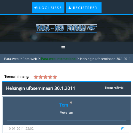
LOGI SISSE
REGISTREERI
>
>
>
Para-web
Para-web
Para-web International
Helsingin ufoseminaari 30.1.2011
Teema hinnang:
Helsingin ufoseminaari 30.1.2011
Teema režiimid
Tom
Veteran
10-01-2011, 22:02
#1