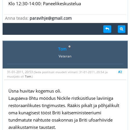
Klo 12:30-14:00: Paneelikeskustelua
Anna teada:
paravihje@gmail.com
Tom
Veteran
31-01-2011, 20:53
#2
(Seda postitust muudeti viimati: 31-01-2011, 20:54 ja
muutjaks oli
Tom
.)
Üsna huvitav kogemus oli.
Laupäeva õhtu möödus Nickile ristküsitluse laviiniga
restoraanlikutes tingimustes. Rääkis pikalt ja põhjalikult
oma kunagisest tööst Briti kaitseministeeriumi
tundmatute nähtuste osakonnas ja Briti ufoarhiivide
avalikustamise taustast.