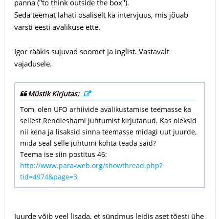
panna ("to think outside the box").
Seda teemat lahati osaliselt ka intervjuus, mis jõuab
varsti eesti avalikuse ette.
Igor rääkis sujuvad soomet ja inglist. Vastavalt
vajadusele.
Müstik Kirjutas:
Tom, olen UFO arhiivide avalikustamise teemasse ka
sellest Rendleshami juhtumist kirjutanud. Kas oleksid
nii kena ja lisaksid sinna teemasse midagi uut juurde,
mida seal selle juhtumi kohta teada said?
Teema ise siin postitus 46:
http://www.para-web.org/showthread.php?
tid=4974&page=3
Juurde võib veel lisada, et sündmus leidis aset tõesti ühe