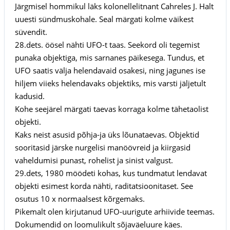
Järgmisel hommikul läks kolonellelitnant Cahreles J. Halt
uuesti sündmuskohale. Seal märgati kolme väikest
süvendit.
28.dets. öösel nähti UFO-t taas. Seekord oli tegemist
punaka objektiga, mis sarnanes päikesega. Tundus, et
UFO saatis välja helendavaid osakesi, ning jagunes ise
hiljem viieks helendavaks objektiks, mis varsti jäljetult
kadusid.
Kohe seejärel märgati taevas korraga kolme tähetaolist
objekti.
Kaks neist asusid põhja-ja üks lõunataevas. Objektid
sooritasid järske nurgelisi manöövreid ja kiirgasid
vaheldumisi punast, rohelist ja sinist valgust.
29.dets, 1980 möödeti kohas, kus tundmatut lendavat
objekti esimest korda nähti, raditatsioonitaset. See
osutus 10 x normaalsest kõrgemaks.
Pikemalt olen kirjutanud UFO-uurigute arhiivide teemas.
Dokumendid on loomulikult sõjaväeluure käes.