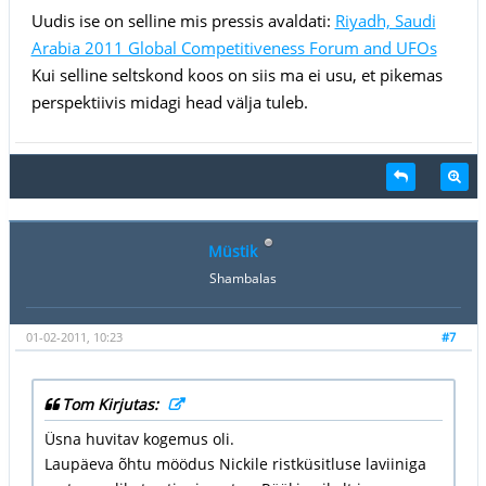
Uudis ise on selline mis pressis avaldati:
Riyadh, Saudi
Arabia 2011 Global Competitiveness Forum and UFOs
Kui selline seltskond koos on siis ma ei usu, et pikemas
perspektiivis midagi head välja tuleb.
Müstik
Shambalas
01-02-2011, 10:23
#7
Tom Kirjutas:
Üsna huvitav kogemus oli.
Laupäeva õhtu möödus Nickile ristküsitluse laviiniga