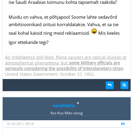
ise Saudi Araabias toimunu kohta täpsemalt rääkida?
Muidu on vahva, et põhjapool Soome lahte sedavõrd
ambitsioonikaid üritusi korraldatakse. Vahva, et sa ise
seal kohal käisid ning meid reklaamisid.
Mis keeles
Igor ettekande tegi?
Air Intelligence still feels, flying saucers are optical illusion or
atmospherical phenomena, but
some Military officials are
seriously considering the possibility of interplanetary ships
.
United States Government. October 27, 1952.
excubitoris
Kes-Kus-Miks-oloog
01-02-2011, 09:18
#6