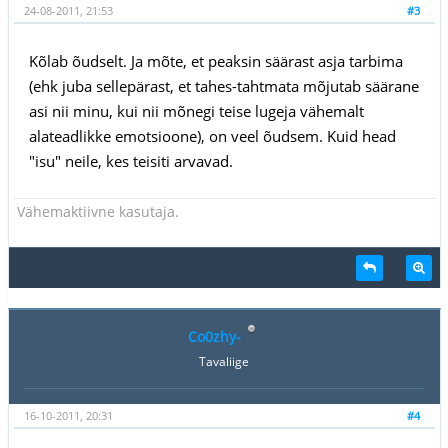
24-08-2011, 21:53
#3
Kõlab õudselt. Ja mõte, et peaksin säärast asja tarbima
(ehk juba sellepärast, et tahes-tahtmata mõjutab säärane
asi nii minu, kui nii mõnegi teise lugeja vähemalt
alateadlikke emotsioone), on veel õudsem. Kuid head
"isu" neile, kes teisiti arvavad.
Vähemaktiivne kasutaja.
Co0zhy-
Tavaliige
16-10-2011, 20:31
#4