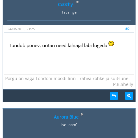
Co0zhy-
Tavaliige
24-08-2011, 21:25
#2
Tundub põnev, üritan need lähiajal läbi lugeda
Põrgu on väga Londoni moodi linn - rahva rohke ja suitsune.
-P.B.Shelly
Aurora Blue
Ise-loom'