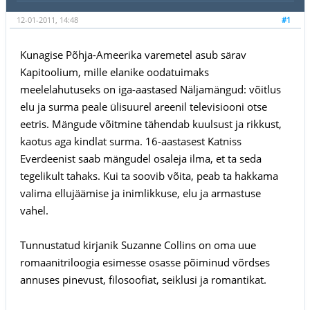
12-01-2011, 14:48
#1
Kunagise Põhja-Ameerika varemetel asub särav
Kapitoolium, mille elanike oodatuimaks
meelelahutuseks on iga-aastased Näljamängud: võitlus
elu ja surma peale ülisuurel areenil televisiooni otse
eetris. Mängude võitmine tähendab kuulsust ja rikkust,
kaotus aga kindlat surma. 16-aastasest Katniss
Everdeenist saab mängudel osaleja ilma, et ta seda
tegelikult tahaks. Kui ta soovib võita, peab ta hakkama
valima ellujäämise ja inimlikkuse, elu ja armastuse
vahel.
Tunnustatud kirjanik Suzanne Collins on oma uue
romaanitriloogia esimesse osasse põiminud võrdses
annuses pinevust, filosoofiat, seiklusi ja romantikat.