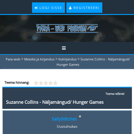
LOGI SISSE
REGISTREERI
>
>
>
Para-web
Meedia ja kirjandus
Ilukirjandus
Suzanne Collins - Näljamängud/
Hunger Games
Teema hinnang:
Teema režiimid
Suzanne Collins - Näljamängud/ Hunger Games
SallyStitches
Uustulnukas