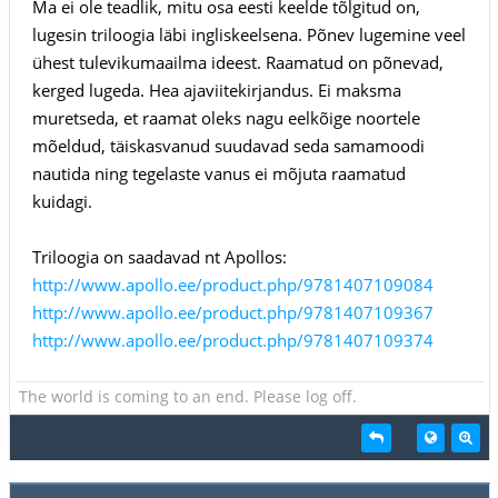
Ma ei ole teadlik, mitu osa eesti keelde tõlgitud on,
lugesin triloogia läbi ingliskeelsena. Põnev lugemine veel
ühest tulevikumaailma ideest. Raamatud on põnevad,
kerged lugeda. Hea ajaviitekirjandus. Ei maksma
muretseda, et raamat oleks nagu eelkõige noortele
mõeldud, täiskasvanud suudavad seda samamoodi
nautida ning tegelaste vanus ei mõjuta raamatud
kuidagi.
Triloogia on saadavad nt Apollos:
http://www.apollo.ee/product.php/9781407109084
http://www.apollo.ee/product.php/9781407109367
http://www.apollo.ee/product.php/9781407109374
The world is coming to an end. Please log off.