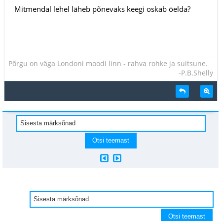
Mitmendal lehel läheb põnevaks keegi oskab öelda?
Põrgu on väga Londoni moodi linn - rahva rohke ja suitsune.
-P.B.Shelly