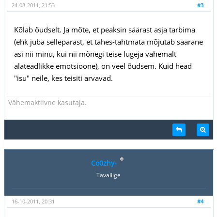
24-08-2011, 21:53
#3
Kõlab õudselt. Ja mõte, et peaksin säärast asja tarbima
(ehk juba sellepärast, et tahes-tahtmata mõjutab säärane
asi nii minu, kui nii mõnegi teise lugeja vähemalt
alateadlikke emotsioone), on veel õudsem. Kuid head
"isu" neile, kes teisiti arvavad.
Vähemaktiivne kasutaja.
Co0zhy-
Tavaliige
16-10-2011, 20:31
#4