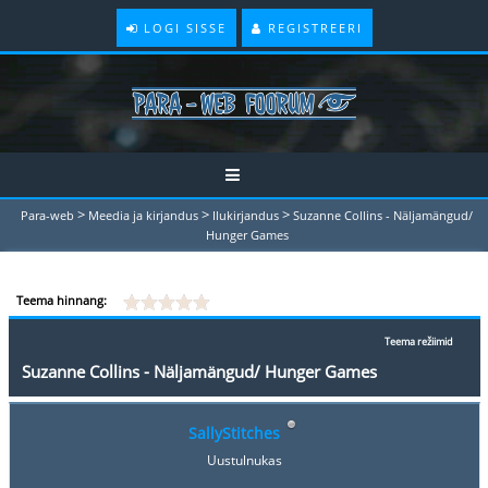
LOGI SISSE
REGISTREERI
>
>
>
Para-web
Meedia ja kirjandus
Ilukirjandus
Suzanne Collins - Näljamängud/
Hunger Games
Teema hinnang:
Teema režiimid
Suzanne Collins - Näljamängud/ Hunger Games
SallyStitches
Uustulnukas