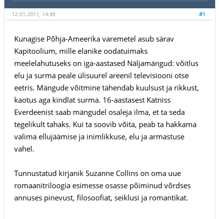
12-01-2011, 14:48
#1
Kunagise Põhja-Ameerika varemetel asub särav
Kapitoolium, mille elanike oodatuimaks
meelelahutuseks on iga-aastased Näljamängud: võitlus
elu ja surma peale ülisuurel areenil televisiooni otse
eetris. Mängude võitmine tähendab kuulsust ja rikkust,
kaotus aga kindlat surma. 16-aastasest Katniss
Everdeenist saab mängudel osaleja ilma, et ta seda
tegelikult tahaks. Kui ta soovib võita, peab ta hakkama
valima ellujäämise ja inimlikkuse, elu ja armastuse
vahel.
Tunnustatud kirjanik Suzanne Collins on oma uue
romaanitriloogia esimesse osasse põiminud võrdses
annuses pinevust, filosoofiat, seiklusi ja romantikat.