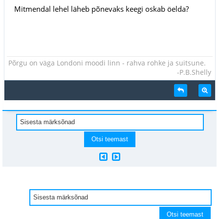
Mitmendal lehel läheb põnevaks keegi oskab öelda?
Põrgu on väga Londoni moodi linn - rahva rohke ja suitsune.
-P.B.Shelly