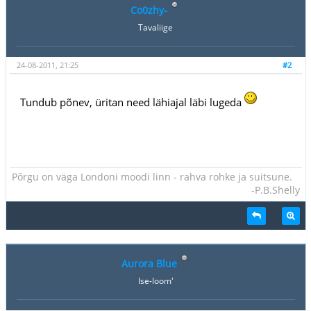
Co0zhy-
Tavaliige
24-08-2011, 21:25
#2
Tundub põnev, üritan need lähiajal läbi lugeda
Põrgu on väga Londoni moodi linn - rahva rohke ja suitsune.
-P.B.Shelly
Aurora Blue
Ise-loom'