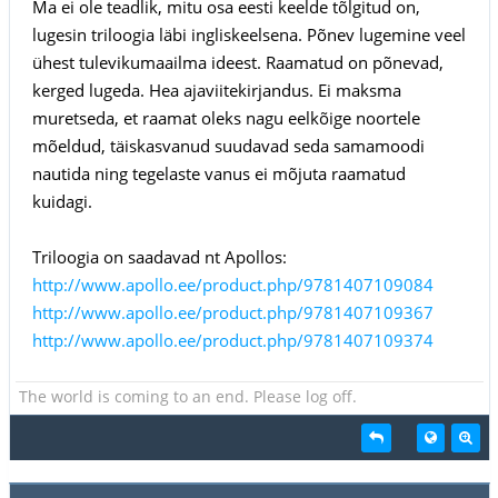
Ma ei ole teadlik, mitu osa eesti keelde tõlgitud on,
lugesin triloogia läbi ingliskeelsena. Põnev lugemine veel
ühest tulevikumaailma ideest. Raamatud on põnevad,
kerged lugeda. Hea ajaviitekirjandus. Ei maksma
muretseda, et raamat oleks nagu eelkõige noortele
mõeldud, täiskasvanud suudavad seda samamoodi
nautida ning tegelaste vanus ei mõjuta raamatud
kuidagi.
Triloogia on saadavad nt Apollos:
http://www.apollo.ee/product.php/9781407109084
http://www.apollo.ee/product.php/9781407109367
http://www.apollo.ee/product.php/9781407109374
The world is coming to an end. Please log off.