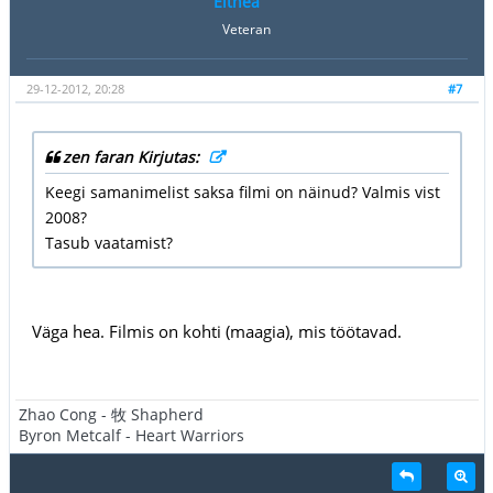
Eithea
Veteran
29-12-2012, 20:28
#7
zen faran Kirjutas:
Keegi samanimelist saksa filmi on näinud? Valmis vist
2008?
Tasub vaatamist?
Väga hea. Filmis on kohti (maagia), mis töötavad.
Zhao Cong - 牧 Shapherd
Byron Metcalf - Heart Warriors