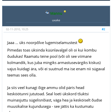
Mannu
uxake
02-11-2010, 10:25
#2
Jaaa ... üks noorpõlve lugemiselamustest
Pimedas toas üksinda küünlavalgel oli oi kui kombu
õudukas! Raamatu teine pool (või oli see viimane
kolmandik, kus juba mingiks armastusevärgiks kiskus)
vajus kuidagi ära, või ei suutnud ma ise enam nii sügaval
teemas sees olla.
Ja siis veel kunagi õige ammu olid päris head
kesköötunni jututoad. Seal loeti ükskord tšuktsi
muinasjuttu sügelisnõiast, väga hea ja kesköiselt õudse
muusikalise kujundusega - see jättis ka kustumatu