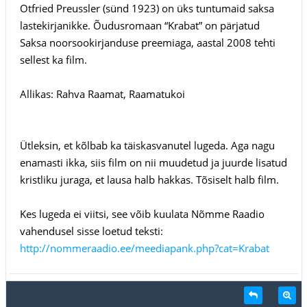
Otfried Preussler (sünd 1923) on üks tuntumaid saksa
lastekirjanikke. Õudusromaan “Krabat” on pärjatud
Saksa noorsookirjanduse preemiaga, aastal 2008 tehti
sellest ka film.
Allikas: Rahva Raamat, Raamatukoi
Ütleksin, et kõlbab ka täiskasvanutel lugeda. Aga nagu
enamasti ikka, siis film on nii muudetud ja juurde lisatud
kristliku juraga, et lausa halb hakkas. Tõsiselt halb film.
Kes lugeda ei viitsi, see võib kuulata Nõmme Raadio
vahendusel sisse loetud teksti:
http://nommeraadio.ee/meediapank.php?cat=Krabat