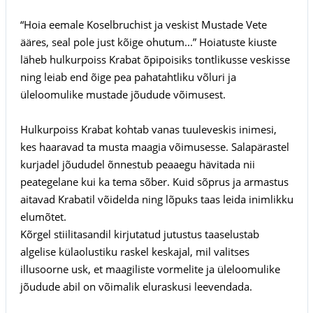
“Hoia eemale Koselbruchist ja veskist Mustade Vete
ääres, seal pole just kõige ohutum...” Hoiatuste kiuste
läheb hulkurpoiss Krabat õpipoisiks tontlikusse veskisse
ning leiab end õige pea pahatahtliku võluri ja
üleloomulike mustade jõudude võimusest.
Hulkurpoiss Krabat kohtab vanas tuuleveskis inimesi,
kes haaravad ta musta maagia võimusesse. Salapärastel
kurjadel jõududel õnnestub peaaegu hävitada nii
peategelane kui ka tema sõber. Kuid sõprus ja armastus
aitavad Krabatil võidelda ning lõpuks taas leida inimlikku
elumõtet.
Kõrgel stiilitasandil kirjutatud jutustus taaselustab
algelise külaolustiku raskel keskajal, mil valitses
illusoorne usk, et maagiliste vormelite ja üleloomulike
jõudude abil on võimalik eluraskusi leevendada.