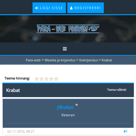
LOGI SISSE
REGISTREERI
>
>
>
Para-web
Meedia ja kirjandus
Ilukirjandus
Krabat
Teema hinnang:
Krabat
Teema režiimid
Jõhvikas
Veteran
02-11-2010, 08:27
#1