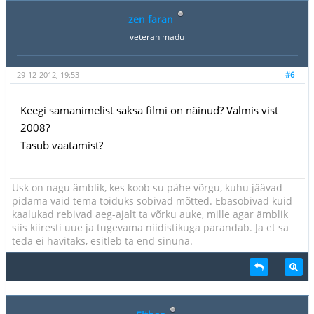
zen faran
veteran madu
29-12-2012, 19:53
#6
Keegi samanimelist saksa filmi on näinud? Valmis vist
2008?
Tasub vaatamist?
Usk on nagu ämblik, kes koob su pähe võrgu, kuhu jäävad
pidama vaid tema toiduks sobivad mõtted. Ebasobivad kuid
kaalukad rebivad aeg-ajalt ta võrku auke, mille agar ämblik
siis kiiresti uue ja tugevama niidistikuga parandab. Ja et sa
teda ei hävitaks, esitleb ta end sinuna.