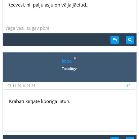
teevesi, nii palju asju on välja jäetud...
Vaga vesi, sügav põhi
koba
Tavaliige
03-11-2010, 01:24
#4
Krabati kiitjate kooriga liitun.