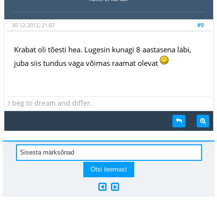
30-12-2012, 21:07
#9
Krabat oli tõesti hea. Lugesin kunagi 8 aastasena läbi,
juba siis tundus väga võimas raamat olevat
I beg to dream and differ.