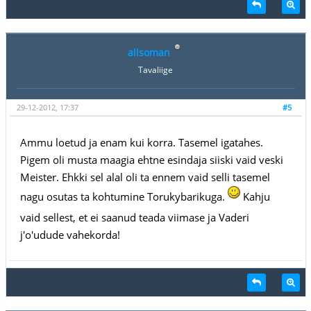
alisoman
Tavaliige
29-12-2012, 17:37
#5
Ammu loetud ja enam kui korra. Tasemel igatahes.
Pigem oli musta maagia ehtne esindaja siiski vaid veski
Meister. Ehkki sel alal oli ta ennem vaid selli tasemel
nagu osutas ta kohtumine Torukybarikuga.
Kahju
vaid sellest, et ei saanud teada viimase ja Vaderi
j'o'udude vahekorda!