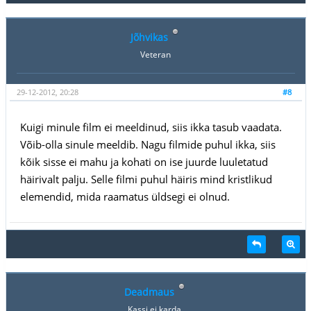
Jõhvikas
Veteran
29-12-2012, 20:28
#8
Kuigi minule film ei meeldinud, siis ikka tasub vaadata.
Võib-olla sinule meeldib. Nagu filmide puhul ikka, siis
kõik sisse ei mahu ja kohati on ise juurde luuletatud
häirivalt palju. Selle filmi puhul häiris mind kristlikud
elemendid, mida raamatus üldsegi ei olnud.
Deadmaus
Kassi ei karda.