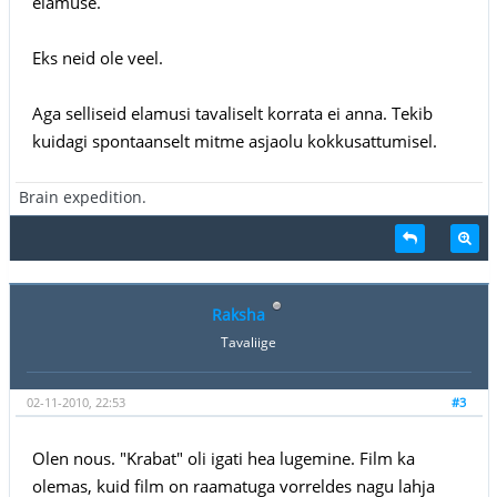
elamuse.
Eks neid ole veel.
Aga selliseid elamusi tavaliselt korrata ei anna. Tekib
kuidagi spontaanselt mitme asjaolu kokkusattumisel.
Brain expedition.
Raksha
Tavaliige
02-11-2010, 22:53
#3
Olen nous. "Krabat" oli igati hea lugemine. Film ka
olemas, kuid film on raamatuga vorreldes nagu lahja