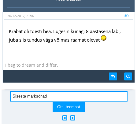
30-12-2012, 21:07
#9
Krabat oli tõesti hea. Lugesin kunagi 8 aastasena läbi,
juba siis tundus väga võimas raamat olevat
I beg to dream and differ.