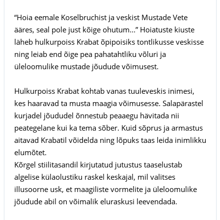
“Hoia eemale Koselbruchist ja veskist Mustade Vete
ääres, seal pole just kõige ohutum...” Hoiatuste kiuste
läheb hulkurpoiss Krabat õpipoisiks tontlikusse veskisse
ning leiab end õige pea pahatahtliku võluri ja
üleloomulike mustade jõudude võimusest.
Hulkurpoiss Krabat kohtab vanas tuuleveskis inimesi,
kes haaravad ta musta maagia võimusesse. Salapärastel
kurjadel jõududel õnnestub peaaegu hävitada nii
peategelane kui ka tema sõber. Kuid sõprus ja armastus
aitavad Krabatil võidelda ning lõpuks taas leida inimlikku
elumõtet.
Kõrgel stiilitasandil kirjutatud jutustus taaselustab
algelise külaolustiku raskel keskajal, mil valitses
illusoorne usk, et maagiliste vormelite ja üleloomulike
jõudude abil on võimalik eluraskusi leevendada.