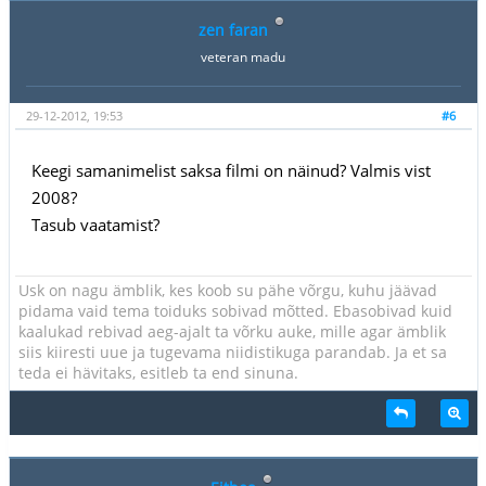
zen faran
veteran madu
29-12-2012, 19:53
#6
Keegi samanimelist saksa filmi on näinud? Valmis vist
2008?
Tasub vaatamist?
Usk on nagu ämblik, kes koob su pähe võrgu, kuhu jäävad
pidama vaid tema toiduks sobivad mõtted. Ebasobivad kuid
kaalukad rebivad aeg-ajalt ta võrku auke, mille agar ämblik
siis kiiresti uue ja tugevama niidistikuga parandab. Ja et sa
teda ei hävitaks, esitleb ta end sinuna.