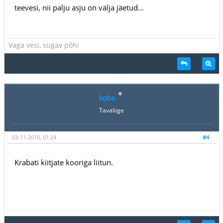
teevesi, nii palju asju on välja jäetud...
Vaga vesi, sügav põhi
koba
Tavaliige
03-11-2010, 01:24
#4
Krabati kiitjate kooriga liitun.