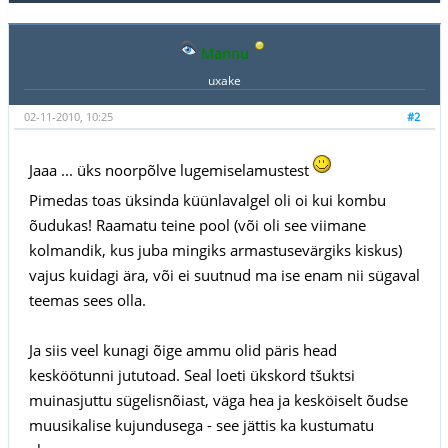
Mannu
uxake
02-11-2010, 10:25
#2
Jaaa ... üks noorpõlve lugemiselamustest
Pimedas toas üksinda küünlavalgel oli oi kui kombu
õudukas! Raamatu teine pool (või oli see viimane
kolmandik, kus juba mingiks armastusevärgiks kiskus)
vajus kuidagi ära, või ei suutnud ma ise enam nii sügaval
teemas sees olla.
Ja siis veel kunagi õige ammu olid päris head
kesköötunni jututoad. Seal loeti ükskord tšuktsi
muinasjuttu sügelisnõiast, väga hea ja kesköiselt õudse
muusikalise kujundusega - see jättis ka kustumatu