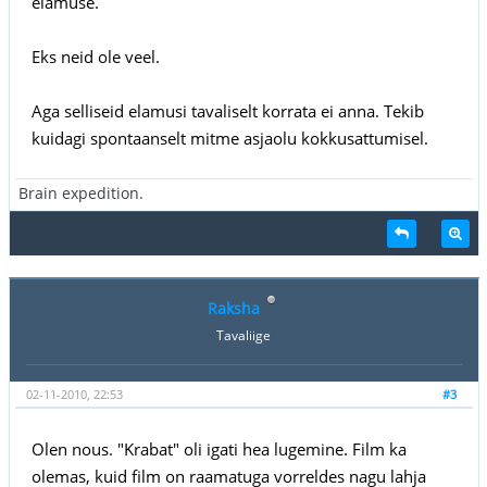
elamuse.
Eks neid ole veel.
Aga selliseid elamusi tavaliselt korrata ei anna. Tekib
kuidagi spontaanselt mitme asjaolu kokkusattumisel.
Brain expedition.
Raksha
Tavaliige
02-11-2010, 22:53
#3
Olen nous. "Krabat" oli igati hea lugemine. Film ka
olemas, kuid film on raamatuga vorreldes nagu lahja