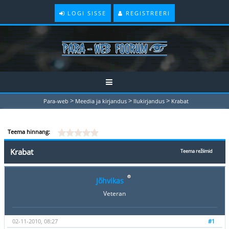
LOGI SISSE
REGISTREERI
>
>
>
Para-web
Meedia ja kirjandus
Ilukirjandus
Krabat
Teema hinnang:
Krabat
Teema režiimid
Jõhvikas
Veteran
02-11-2010, 08:27
#1