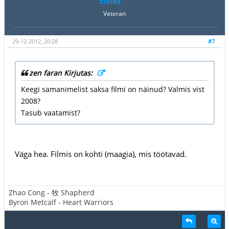
Eithea
Veteran
29-12-2012, 20:28
#7
zen faran Kirjutas:
Keegi samanimelist saksa filmi on näinud? Valmis vist
2008?
Tasub vaatamist?
Väga hea. Filmis on kohti (maagia), mis töötavad.
Zhao Cong - 牧 Shapherd
Byron Metcalf - Heart Warriors