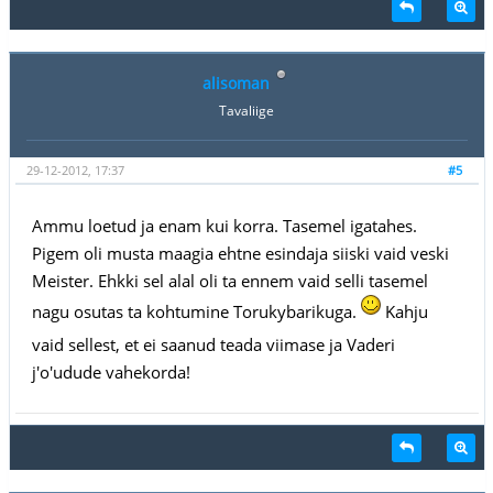
alisoman
Tavaliige
29-12-2012, 17:37
#5
Ammu loetud ja enam kui korra. Tasemel igatahes.
Pigem oli musta maagia ehtne esindaja siiski vaid veski
Meister. Ehkki sel alal oli ta ennem vaid selli tasemel
nagu osutas ta kohtumine Torukybarikuga.
Kahju
vaid sellest, et ei saanud teada viimase ja Vaderi
j'o'udude vahekorda!