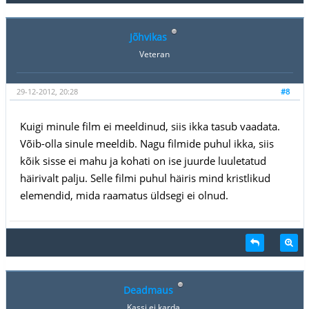
Jõhvikas
Veteran
29-12-2012, 20:28
#8
Kuigi minule film ei meeldinud, siis ikka tasub vaadata.
Võib-olla sinule meeldib. Nagu filmide puhul ikka, siis
kõik sisse ei mahu ja kohati on ise juurde luuletatud
häirivalt palju. Selle filmi puhul häiris mind kristlikud
elemendid, mida raamatus üldsegi ei olnud.
Deadmaus
Kassi ei karda.