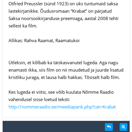
Otfried Preussler (sünd 1923) on üks tuntumaid saksa
lastekirjanikke. Õudusromaan “Krabat” on pärjatud
Saksa noorsookirjanduse preemiaga, aastal 2008 tehti
sellest ka film.
Allikas: Rahva Raamat, Raamatukoi
Ütleksin, et kõlbab ka täiskasvanutel lugeda. Aga nagu
enamasti ikka, siis film on nii muudetud ja juurde lisatud
kristliku juraga, et lausa halb hakkas. Tõsiselt halb film.
Kes lugeda ei viitsi, see võib kuulata Nõmme Raadio
vahendusel sisse loetud teksti:
http://nommeraadio.ee/meediapank.php?cat=Krabat