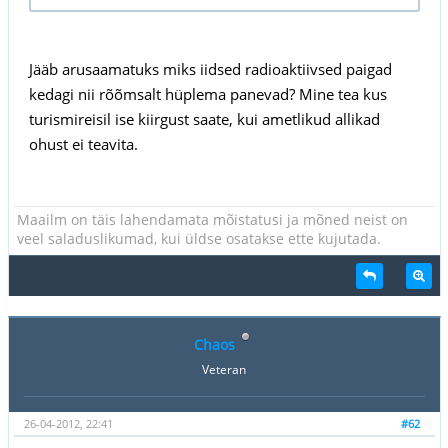
Jääb arusaamatuks miks iidsed radioaktiivsed paigad
kedagi nii rõõmsalt hüplema panevad? Mine tea kus
turismireisil ise kiirgust saate, kui ametlikud allikad
ohust ei teavita.
Maailm on täis lahendamata mõistatusi ja mõned neist on
veel saladuslikumad, kui üldse osatakse ette kujutada.
Chaos
Veteran
26-04-2012, 22:41
#62