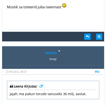
Müstik sa tsiteerid juba iseennast
NelliN2
keegi
27-04-2012, 08:27
#63
Leena Kirjutas:
Jajah, ma pakun torude vanuseks 36 milj. aastat.