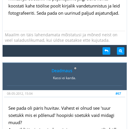
koostati kahe töölise poolt kirjalik vandetunnistus ja leid
fotografeeriti. Seda pada on uurinud paljud asjatundjad.
Maailm on täis lahendamata mõistatusi ja mõned neist on
veel saladuslikumad, kui üldse osatakse ette kujutada.
Deadmaus
Kassi ei karda.
08-05-2012, 15:04
#67
See pada oli päris huvitav. Vahest ei olnud see 'suur
söetükk mis ei põlenud' hoopiski söetükk vaid midagi
muud?