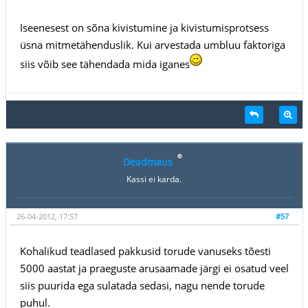
Iseenesest on sõna kivistumine ja kivistumisprotsess
üsna mitmetähenduslik. Kui arvestada umbluu faktoriga
siis võib see tähendada mida iganes
Deadmaus
Kassi ei karda.
26-04-2012, 17:57
#57
Kohalikud teadlased pakkusid torude vanuseks tõesti
5000 aastat ja praeguste arusaamade järgi ei osatud veel
siis puurida ega sulatada sedasi, nagu nende torude
puhul.