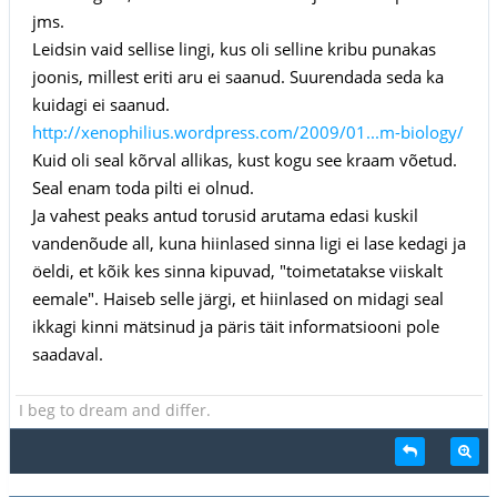
jms.
Leidsin vaid sellise lingi, kus oli selline kribu punakas
joonis, millest eriti aru ei saanud. Suurendada seda ka
kuidagi ei saanud.
http://xenophilius.wordpress.com/2009/01...m-biology/
Kuid oli seal kõrval allikas, kust kogu see kraam võetud.
Seal enam toda pilti ei olnud.
Ja vahest peaks antud torusid arutama edasi kuskil
vandenõude all, kuna hiinlased sinna ligi ei lase kedagi ja
öeldi, et kõik kes sinna kipuvad, "toimetatakse viiskalt
eemale". Haiseb selle järgi, et hiinlased on midagi seal
ikkagi kinni mätsinud ja päris täit informatsiooni pole
saadaval.
I beg to dream and differ.