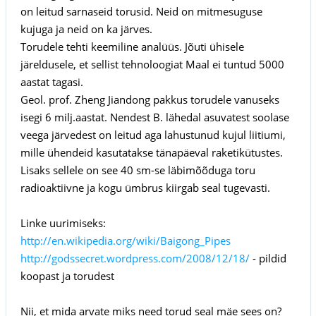
on leitud sarnaseid torusid. Neid on mitmesuguse
kujuga ja neid on ka järves.
Torudele tehti keemiline analüüs. Jõuti ühisele
järeldusele, et sellist tehnoloogiat Maal ei tuntud 5000
aastat tagasi.
Geol. prof. Zheng Jiandong pakkus torudele vanuseks
isegi 6 milj.aastat. Nendest B. lähedal asuvatest soolase
veega järvedest on leitud aga lahustunud kujul liitiumi,
mille ühendeid kasutatakse tänapäeval raketikütustes.
Lisaks sellele on see 40 sm-se läbimõõduga toru
radioaktiivne ja kogu ümbrus kiirgab seal tugevasti.
Linke uurimiseks:
http://en.wikipedia.org/wiki/Baigong_Pipes
http://godssecret.wordpress.com/2008/12/18/
- pildid
koopast ja torudest
Nii, et mida arvate miks need torud seal mäe sees on?