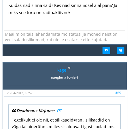
Kuidas nad sinna said? Kes nad sinna iidsel ajal pani? Ja
miks see toru on radioaktiivne?
Maailm on täis lahendamata mõistatusi ja mõned neist on
veel saladuslikumad, kui üldse osatakse ette kujutada.
kage
naegleria fowleri
26-04-2012, 16:57
#55
Deadmaus Kirjutas:
Tegelikult ei ole nii, et silikaadid=räni, silikaadid on
väga lai ainerühm, milles sisalduvad igast soolad jms.