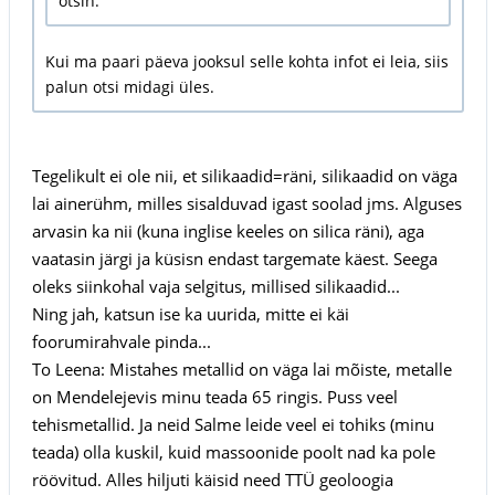
otsin.
Kui ma paari päeva jooksul selle kohta infot ei leia, siis
palun otsi midagi üles.
Tegelikult ei ole nii, et silikaadid=räni, silikaadid on väga
lai ainerühm, milles sisalduvad igast soolad jms. Alguses
arvasin ka nii (kuna inglise keeles on silica räni), aga
vaatasin järgi ja küsisn endast targemate käest. Seega
oleks siinkohal vaja selgitus, millised silikaadid...
Ning jah, katsun ise ka uurida, mitte ei käi
foorumirahvale pinda...
To Leena: Mistahes metallid on väga lai mõiste, metalle
on Mendelejevis minu teada 65 ringis. Puss veel
tehismetallid. Ja neid Salme leide veel ei tohiks (minu
teada) olla kuskil, kuid massoonide poolt nad ka pole
röövitud. Alles hiljuti käisid need TTÜ geoloogia