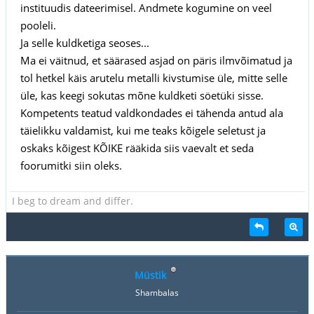
instituudis dateerimisel. Andmete kogumine on veel
pooleli.
Ja selle kuldketiga seoses...
Ma ei väitnud, et säärased asjad on päris ilmvõimatud ja
tol hetkel käis arutelu metalli kivstumise üle, mitte selle
üle, kas keegi sokutas mõne kuldketi söetüki sisse.
Kompetents teatud valdkondades ei tähenda antud ala
täielikku valdamist, kui me teaks kõigele seletust ja
oskaks kõigest KÕIKE rääkida siis vaevalt et seda
foorumitki siin oleks.
I beg to dream and differ.
Müstik
Shambalas