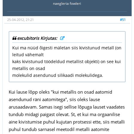
naegleria fowleri
25-04-2012, 21:21
#51
excubitoris Kirjutas:
Kui ma nüüd õigesti mäletan siis kivistunud metall (on
leitud vähemalt
kaks kivistunud töödeldud metallist objekti) on see kui
metallis on osad
molekulid asendunud silikaadi molekulidega.
Kui lause lõpp oleks "kui metallis on osad aatomid
asendunud räni aatomitega", siis oleks lause
arusaadavam. Samas isegi sellise lõpuga lauset vaadates
tundub midagi paigast olevat. St, et kui ma orgaanilise
aine kivistumise puhul kujutan protsessi ette, siis metalli
puhul tundub sarnasel meetodil metalli aatomite