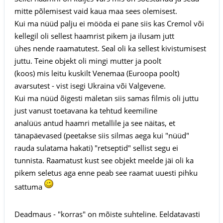
mitte põlemisest vaid kaua maa sees olemisest.
Kui ma nüüd palju ei mööda ei pane siis kas Cremol või
kellegil oli sellest haamrist pikem ja ilusam jutt
ühes nende raamatutest. Seal oli ka sellest kivistumisest
juttu. Teine objekt oli mingi mutter ja poolt
(koos) mis leitu kuskilt Venemaa (Euroopa poolt)
avarsutest - vist isegi Ukraina või Valgevene.
Kui ma nüüd õigesti mäletan siis samas filmis oli juttu
just vanust toetavana ka tehtud keemiline
analüüs antud haamri metallile ja see näitas, et
tänapäevased (peetakse siis silmas aega kui "nüüd"
rauda sulatama hakati) "retseptid" sellist segu ei
tunnista. Raamatust kust see objekt meelde jäi oli ka
pikem seletus aga enne peab see raamat uuesti pihku
sattuma
Deadmaus - "korras" on mõiste suhteline. Eeldatavasti