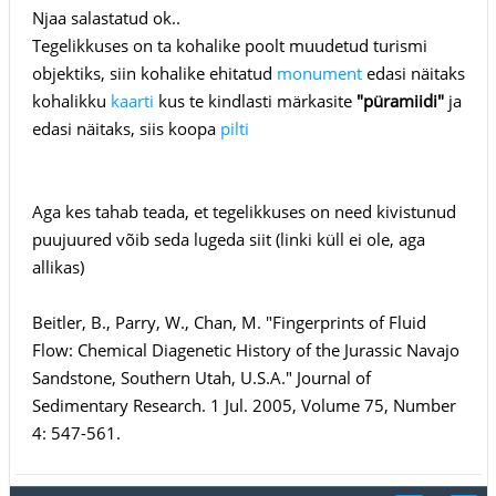
Njaa salastatud ok..
Tegelikkuses on ta kohalike poolt muudetud turismi
objektiks, siin kohalike ehitatud
monument
edasi näitaks
kohalikku
kaarti
kus te kindlasti märkasite
"püramiidi"
ja
edasi näitaks, siis koopa
pilti
Aga kes tahab teada, et tegelikkuses on need kivistunud
puujuured võib seda lugeda siit (linki küll ei ole, aga
allikas)
Beitler, B., Parry, W., Chan, M. "Fingerprints of Fluid
Flow: Chemical Diagenetic History of the Jurassic Navajo
Sandstone, Southern Utah, U.S.A." Journal of
Sedimentary Research. 1 Jul. 2005, Volume 75, Number
4: 547-561.