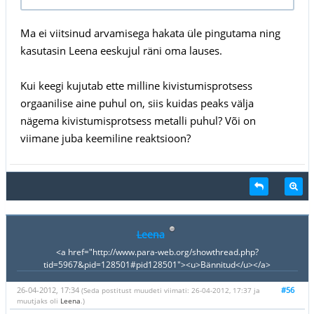
Ma ei viitsinud arvamisega hakata üle pingutama ning
kasutasin Leena eeskujul räni oma lauses.
Kui keegi kujutab ette milline kivistumisprotsess
orgaanilise aine puhul on, siis kuidas peaks välja
nägema kivistumisprotsess metalli puhul? Või on
viimane juba keemiline reaktsioon?
Leena
<a href="http://www.para-web.org/showthread.php?
tid=5967&pid=128501#pid128501"><u>Bännitud</u></a>
26-04-2012, 17:34
#56
(Seda postitust muudeti viimati: 26-04-2012, 17:37 ja
muutjaks oli
Leena
.)