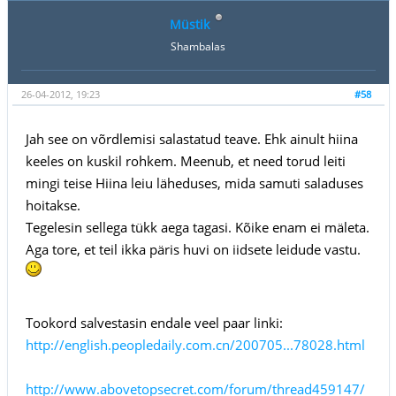
Müstik
Shambalas
26-04-2012, 19:23
#58
Jah see on võrdlemisi salastatud teave. Ehk ainult hiina
keeles on kuskil rohkem. Meenub, et need torud leiti
mingi teise Hiina leiu läheduses, mida samuti saladuses
hoitakse.
Tegelesin sellega tükk aega tagasi. Kõike enam ei mäleta.
Aga tore, et teil ikka päris huvi on iidsete leidude vastu.
Tookord salvestasin endale veel paar linki:
http://english.peopledaily.com.cn/200705...78028.html
http://www.abovetopsecret.com/forum/thread459147/