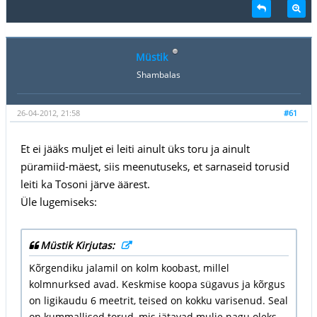
Müstik
Shambalas
26-04-2012, 21:58
#61
Et ei jääks muljet ei leiti ainult üks toru ja ainult
püramiid-mäest, siis meenutuseks, et sarnaseid torusid
leiti ka Tosoni järve äärest.
Üle lugemiseks:
Müstik Kirjutas:
Kõrgendiku jalamil on kolm koobast, millel
kolmnurksed avad. Keskmise koopa sügavus ja kõrgus
on ligikaudu 6 meetrit, teised on kokku varisenud. Seal
on kummallised torud, mis jätavad mulje nagu oleks