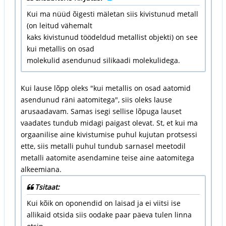
Kui ma nüüd õigesti mäletan siis kivistunud metall
(on leitud vähemalt
kaks kivistunud töödeldud metallist objekti) on see
kui metallis on osad
molekulid asendunud silikaadi molekulidega.
Kui lause lõpp oleks "kui metallis on osad aatomid
asendunud räni aatomitega", siis oleks lause
arusaadavam. Samas isegi sellise lõpuga lauset
vaadates tundub midagi paigast olevat. St, et kui ma
orgaanilise aine kivistumise puhul kujutan protsessi
ette, siis metalli puhul tundub sarnasel meetodil
metalli aatomite asendamine teise aine aatomitega
alkeemiana.
Tsitaat:
Kui kõik on oponendid on laisad ja ei viitsi ise
allikaid otsida siis oodake paar päeva tulen linna