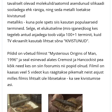
tavaliselt olevad molekulid/aatomid asendunud silikaadi
sooladega ehk räniga, ning seda metalli loetakse
kivistunud
metalliks - kuna pole spets siis kasutan populaarseid
termineid. Selge, et elukutseline (mis-iganes)loog kes
tegeleb antud asjadega toob välja 100+1 terminit, kuid
TV ekraanilt kasutab lihtsat sõna "KIVISTUNUD".
Pildid on võetud filmist "Mysterious Origins of Man,
1996" ja seal esinevad alates Cremost ja Hancockist pea
kõik need kes on siin foorumis nii popid olnud. Filmil on
kaasas veel 5 videot kus räägitakse pikemalt neist asjust
milles filmis lihtsalt üle libisetakse - ka see kivistumise
asi.