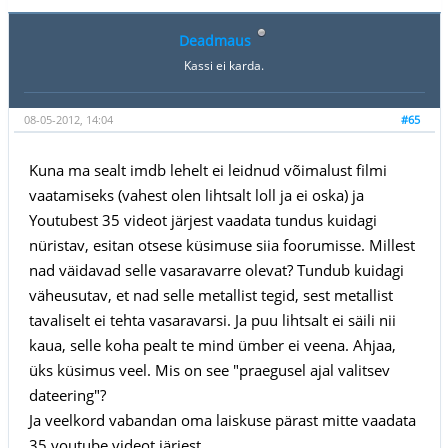
Deadmaus
Kassi ei karda.
08-05-2012, 14:04
#65
Kuna ma sealt imdb lehelt ei leidnud võimalust filmi
vaatamiseks (vahest olen lihtsalt loll ja ei oska) ja
Youtubest 35 videot järjest vaadata tundus kuidagi
nüristav, esitan otsese küsimuse siia foorumisse. Millest
nad väidavad selle vasaravarre olevat? Tundub kuidagi
väheusutav, et nad selle metallist tegid, sest metallist
tavaliselt ei tehta vasaravarsi. Ja puu lihtsalt ei säili nii
kaua, selle koha pealt te mind ümber ei veena. Ahjaa,
üks küsimus veel. Mis on see "praegusel ajal valitsev
dateering"?
Ja veelkord vabandan oma laiskuse pärast mitte vaadata
35 youtube videot järjest.