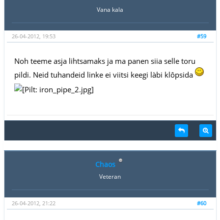
Vana kala
26-04-2012, 19:53
#59
Noh teeme asja lihtsamaks ja ma panen siia selle toru
pildi. Neid tuhandeid linke ei viitsi keegi làbi klôpsida
Chaos
Veteran
26-04-2012, 21:22
#60