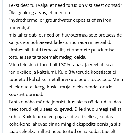
Tekstidest tuli välja, et need torud on vist seest õõnsad?
Üks geoloog arvas, et need on
"hydrothermal or groundwater deposits of an iron
mineral(s)"
mis tähendab, et need on hütrotermaalsete protsesside
käigus või põhjaveest ladestunud raua mineraalid.
Umbes nii. Kuid tema väitis, et andmete puudumise
tõttu ei saa ta täpsemalt midagi öelda.
Mina leidsin et torud olid 30% rauast ja veel oli seal
ränioksiide ja kaltsiumi. Kuid 8% torude koostisest ei
suudetud kohalike metallurgikute poolt tuvastada. Mina
ei leidnud et keegi kuskil mujal oleks nende torude
koostist uurinud.
Tahtsin näha mõnda joonist, kus oleks näidatud kuidas
need torud kalju sees kulgevad. Ei leidnud ühtegi sellist
kohta. Kõik leheküljed pajatasid vaid sellest, kuidas
kohe-kohe lähevad sinna mingid ekspeditsioonis ja siis
saab selgeks, millest need tehtud on ja kudas täpselt