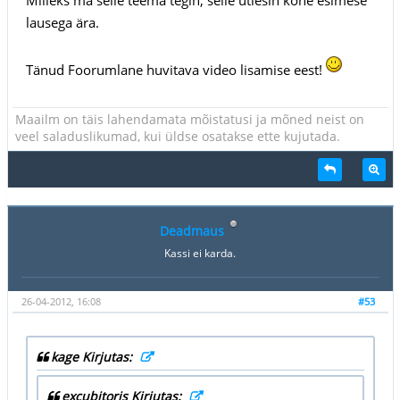
lausega ära.
Tänud Foorumlane huvitava video lisamise eest!
Maailm on täis lahendamata mõistatusi ja mõned neist on
veel saladuslikumad, kui üldse osatakse ette kujutada.
Deadmaus
Kassi ei karda.
26-04-2012, 16:08
#53
kage Kirjutas:
excubitoris Kirjutas: