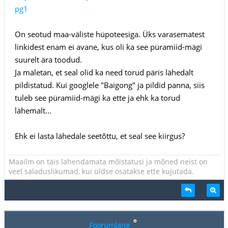
pg1
On seotud maa-väliste hüpoteesiga. Üks varasematest
linkidest enam ei avane, kus oli ka see püramiid-mägi
suurelt ära toodud.
Ja mäletan, et seal olid ka need torud päris lähedalt
pildistatud. Kui googlele "Baigong" ja pildid panna, siis
tuleb see püramiid-mägi ka ette ja ehk ka torud
lähemalt...
Ehk ei lasta lähedale seetõttu, et seal see kiirgus?
Maailm on täis lahendamata mõistatusi ja mõned neist on
veel saladuslikumad, kui üldse osatakse ette kujutada.
Foorumlane