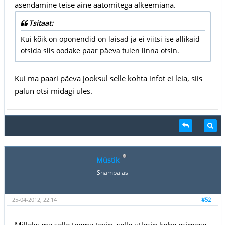
asendamine teise aine aatomitega alkeemiana.
Tsitaat:
Kui kõik on oponendid on laisad ja ei viitsi ise allikaid
otsida siis oodake paar päeva tulen linna otsin.
Kui ma paari päeva jooksul selle kohta infot ei leia, siis
palun otsi midagi üles.
Müstik
Shambalas
25-04-2012, 22:14
#52
Milleks ma selle teema tegin, selle ütlesin kohe esimese