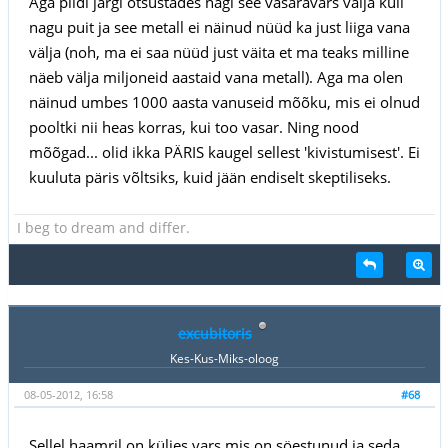
Aga pildi järgi otsustades nägi see vasaravars välja küll
nagu puit ja see metall ei näinud nüüd ka just liiga vana
välja (noh, ma ei saa nüüd just väita et ma teaks milline
näeb välja miljoneid aastaid vana metall). Aga ma olen
näinud umbes 1000 aasta vanuseid mõõku, mis ei olnud
pooltki nii heas korras, kui too vasar. Ning nood
mõõgad... olid ikka PÄRIS kaugel sellest 'kivistumisest'. Ei
kuuluta päris võltsiks, kuid jään endiselt skeptiliseks.
I beg to dream and differ.
excubitoris
Kes-Kus-Miks-oloog
08-05-2012, 16:58
#68
Sellel haamril on küljes vars mis on söestunud ja seda