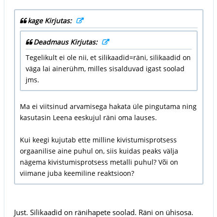
kage Kirjutas:
Deadmaus Kirjutas:
Tegelikult ei ole nii, et silikaadid=räni, silikaadid on
väga lai ainerühm, milles sisalduvad igast soolad
jms.
Ma ei viitsinud arvamisega hakata üle pingutama ning
kasutasin Leena eeskujul räni oma lauses.
Kui keegi kujutab ette milline kivistumisprotsess
orgaanilise aine puhul on, siis kuidas peaks välja
nägema kivistumisprotsess metalli puhul? Või on
viimane juba keemiline reaktsioon?
Just. Silikaadid on ränihapete soolad. Räni on ühisosa.