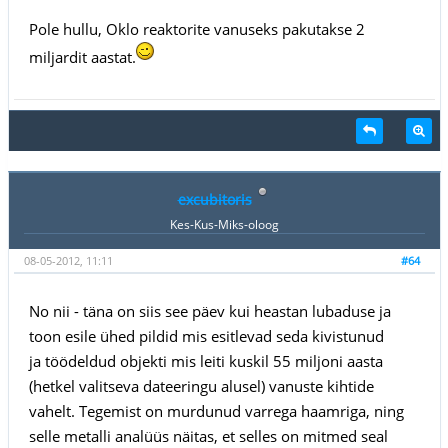
Pole hullu, Oklo reaktorite vanuseks pakutakse 2
miljardit aastat.
excubitoris
Kes-Kus-Miks-oloog
08-05-2012, 11:11
#64
No nii - täna on siis see päev kui heastan lubaduse ja
toon esile ühed pildid mis esitlevad seda kivistunud
ja töödeldud objekti mis leiti kuskil 55 miljoni aasta
(hetkel valitseva dateeringu alusel) vanuste kihtide
vahelt. Tegemist on murdunud varrega haamriga, ning
selle metalli analüüs näitas, et selles on mitmed seal