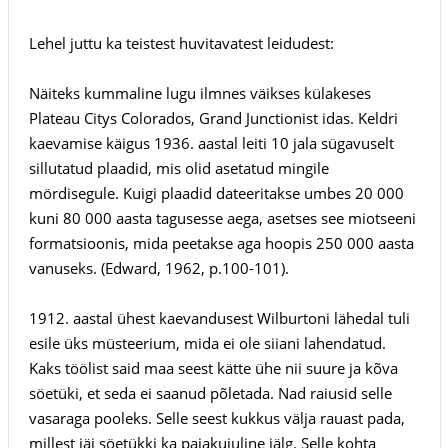
Lehel juttu ka teistest huvitavatest leidudest:
Näiteks kummaline lugu ilmnes väikses külakeses
Plateau Citys Colorados, Grand Junctionist idas. Keldri
kaevamise käigus 1936. aastal leiti 10 jala sügavuselt
sillutatud plaadid, mis olid asetatud mingile
mördisegule. Kuigi plaadid dateeritakse umbes 20 000
kuni 80 000 aasta tagusesse aega, asetses see miotseeni
formatsioonis, mida peetakse aga hoopis 250 000 aasta
vanuseks. (Edward, 1962, p.100-101).
1912. aastal ühest kaevandusest Wilburtoni lähedal tuli
esile üks müsteerium, mida ei ole siiani lahendatud.
Kaks töölist said maa seest kätte ühe nii suure ja kõva
söetüki, et seda ei saanud põletada. Nad raiusid selle
vasaraga pooleks. Selle seest kukkus välja rauast pada,
millest jäi söetükki ka pajakujuline jälg. Selle kohta