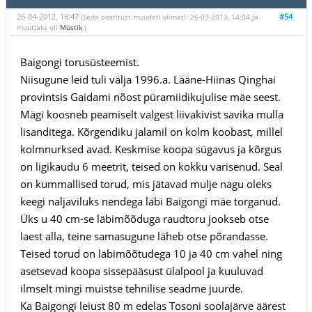
26-04-2012, 16:47
#54
(Seda postitust muudeti viimati: 26-03-2013, 14:04 ja
muutjaks oli
Müstik
.)
Baigongi torusüsteemist.
Niisugune leid tuli välja 1996.a. Lääne-Hiinas Qinghai
provintsis Gaidami nõost püramiidikujulise mäe seest.
Mägi koosneb peamiselt valgest liivakivist savika mulla
lisanditega. Kõrgendiku jalamil on kolm koobast, millel
kolmnurksed avad. Keskmise koopa sügavus ja kõrgus
on ligikaudu 6 meetrit, teised on kokku varisenud. Seal
on kummallised torud, mis jätavad mulje nagu oleks
keegi naljaviluks nendega läbi Baigongi mäe torganud.
Üks u 40 cm-se läbimõõduga raudtoru jookseb otse
laest alla, teine samasugune läheb otse põrandasse.
Teised torud on läbimõõtudega 10 ja 40 cm vahel ning
asetsevad koopa sissepääsust ülalpool ja kuuluvad
ilmselt mingi muistse tehnilise seadme juurde.
Ka Baigongi leiust 80 m edelas Tosoni soolajärve äärest