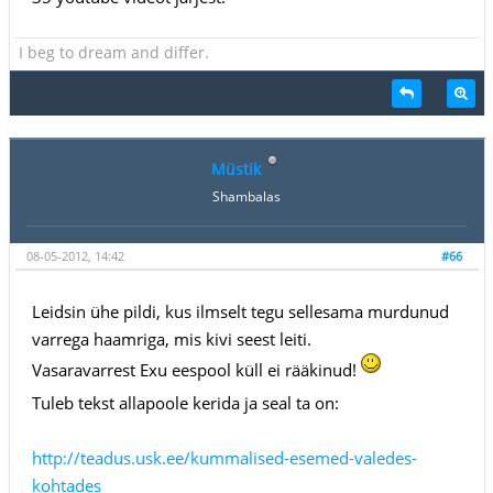
I beg to dream and differ.
Müstik
Shambalas
08-05-2012, 14:42
#66
Leidsin ühe pildi, kus ilmselt tegu sellesama murdunud
varrega haamriga, mis kivi seest leiti.
Vasaravarrest Exu eespool küll ei rääkinud!
Tuleb tekst allapoole kerida ja seal ta on:
http://teadus.usk.ee/kummalised-esemed-valedes-
kohtades