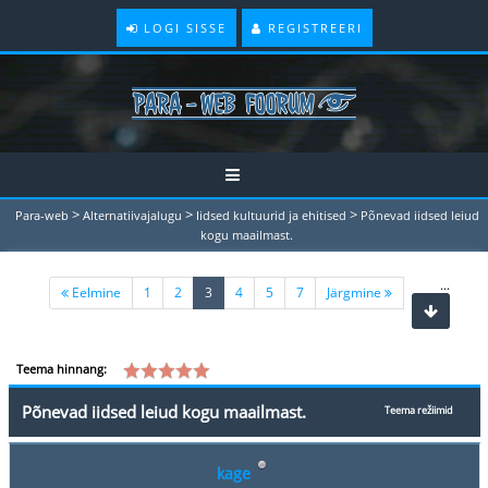
LOGI SISSE
REGISTREERI
>
>
>
Para-web
Alternatiivajalugu
Iidsed kultuurid ja ehitised
Põnevad iidsed leiud
kogu maailmast.
...
(current)
Eelmine
1
2
3
4
5
7
Järgmine
Teema hinnang:
Põnevad iidsed leiud kogu maailmast.
Teema režiimid
kage