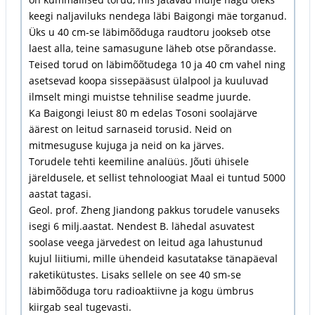
keegi naljaviluks nendega läbi Baigongi mäe torganud.
Üks u 40 cm-se läbimõõduga raudtoru jookseb otse
laest alla, teine samasugune läheb otse põrandasse.
Teised torud on läbimõõtudega 10 ja 40 cm vahel ning
asetsevad koopa sissepääsust ülalpool ja kuuluvad
ilmselt mingi muistse tehnilise seadme juurde.
Ka Baigongi leiust 80 m edelas Tosoni soolajärve
äärest on leitud sarnaseid torusid. Neid on
mitmesuguse kujuga ja neid on ka järves.
Torudele tehti keemiline analüüs. Jõuti ühisele
järeldusele, et sellist tehnoloogiat Maal ei tuntud 5000
aastat tagasi.
Geol. prof. Zheng Jiandong pakkus torudele vanuseks
isegi 6 milj.aastat. Nendest B. lähedal asuvatest
soolase veega järvedest on leitud aga lahustunud
kujul liitiumi, mille ühendeid kasutatakse tänapäeval
raketikütustes. Lisaks sellele on see 40 sm-se
läbimõõduga toru radioaktiivne ja kogu ümbrus
kiirgab seal tugevasti.