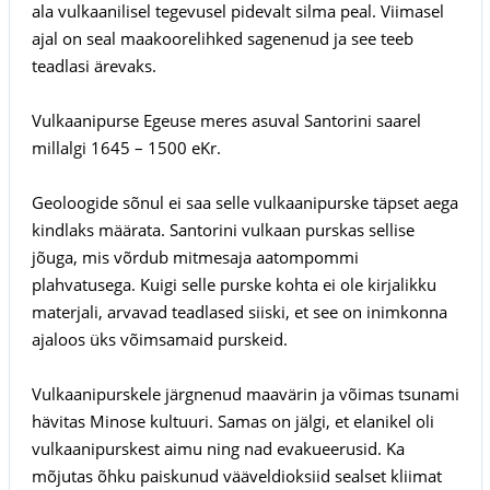
ala vulkaanilisel tegevusel pidevalt silma peal. Viimasel
ajal on seal maakoorelihked sagenenud ja see teeb
teadlasi ärevaks.
Vulkaanipurse Egeuse meres asuval Santorini saarel
millalgi 1645 – 1500 eKr.
Geoloogide sõnul ei saa selle vulkaanipurske täpset aega
kindlaks määrata. Santorini vulkaan purskas sellise
jõuga, mis võrdub mitmesaja aatompommi
plahvatusega. Kuigi selle purske kohta ei ole kirjalikku
materjali, arvavad teadlased siiski, et see on inimkonna
ajaloos üks võimsamaid purskeid.
Vulkaanipurskele järgnenud maavärin ja võimas tsunami
hävitas Minose kultuuri. Samas on jälgi, et elanikel oli
vulkaanipurskest aimu ning nad evakueerusid. Ka
mõjutas õhku paiskunud vääveldioksiid sealset kliimat