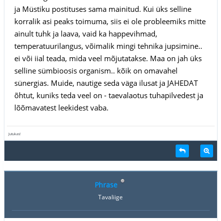
ja Müstiku postituses sama mainitud. Kui üks selline
korralik asi peaks toimuma, siis ei ole probleemiks mitte
ainult tuhk ja laava, vaid ka happevihmad,
temperatuurilangus, võimalik mingi tehnika jupsimine..
ei või iial teada, mida veel mõjutatakse. Maa on jah üks
selline sümbioosis organism.. kõik on omavahel
sünergias. Muide, nautige seda väga ilusat ja JAHEDAT
õhtut, kuniks teda veel on - taevalaotus tuhapilvedest ja
lõõmavatest leekidest vaba.
Jutukas!
Phrase
Tavaliige