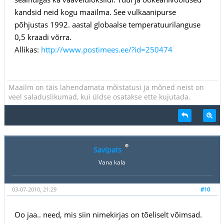
kandsid neid kogu maailma. See vulkaanipurse
põhjustas 1992. aastal globaalse temperatuurilanguse
0,5 kraadi võrra.
Allikas:
http://www.postimees.ee/?id=250474
Maailm on täis lahendamata mõistatusi ja mõned neist on
veel saladuslikumad, kui üldse osatakse ette kujutada.
Savipats
Vana kala
03-07-2010, 21:29
#10
Oo jaa.. need, mis siin nimekirjas on tõeliselt võimsad.