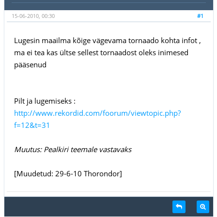
15-06-2010, 00:30
#1
Lugesin maailma kõige vägevama tornaado kohta infot ,
ma ei tea kas ültse sellest tornaadost oleks inimesed
pääsenud
Pilt ja lugemiseks :
http://www.rekordid.com/foorum/viewtopic.php?
f=12&t=31
Muutus: Pealkiri teemale vastavaks
[Muudetud: 29-6-10 Thorondor]