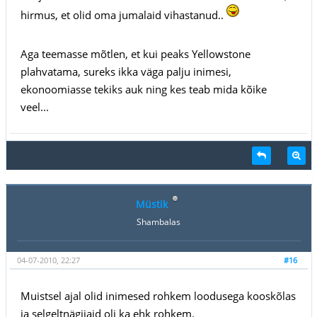
hirmus, et olid oma jumalaid vihastanud..
Aga teemasse mõtlen, et kui peaks Yellowstone
plahvatama, sureks ikka väga palju inimesi,
ekonoomiasse tekiks auk ning kes teab mida kõike
veel...
Müstik
Shambalas
04-07-2010, 22:27
#16
Muistsel ajal olid inimesed rohkem loodusega kooskõlas
ja selgeltnägijaid oli ka ehk rohkem.