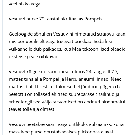
veel pikka aega.
Vesuuvi purse 79. aastal pKr Itaalias Pompeis.
Geoloogide sõnul on Vesuuv niinimetatud stratovulkaan,
mis perioodiliselt väga tugevalt purskab. Seda liiki
vulkaane leidub paikades, kus Maa tektoonilised plaadid
üksteise peale nihkuvad.
Vesuuvi kõige kuulsam purse toimus 24. augustil 79,
mattes tuha alla Pompei ja Herculaneumi linnad. Need
mattusid nii kiiresti, et inimesed ei jõudnud põgeneda.
Seetõttu on tollased ehitised suurepäraselt säilinud ja
arheoloogilised väljakaevamised on andnud hindamatut
teavet tolle aja olmest.
Vesuuvi peetakse siiani väga ohtlikuks vulkaaniks, kuna
massiivne purse ohustab sealses piirkonnas elavat