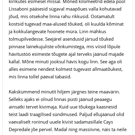
kirikutes esimesel missal. Mõned kilomeetrid edela pool
Lissaboni pääsesid sügaval maapõues valla kohutavad
jõud, mis otsekohe linna rahu rikkusid. Ootamatult
kostsid tugevad maa-alused tõuked, oli kuulda kõminat
ja kokkulangevate hoonete müra. Linn mähkus
tolmupilvedesse. Seejärel asendusid järsud tõuked
pinnase lainekujuliste võnkumistega, mis viisid lõpule
hävitustöö esimeste tõugete ajal terveks jäänud majade
kallal. Mõne minuti jooksul hävis kogu linn. See aga oli
alles esimene nendest kolmest tugevast allmaatõukest,
mis linna tollel päeval tabasid.
Kakskümmend minutit hiljem järgnes teine maavärin.
Selleks ajaks ei olnud linnas püsti jäänud peaaegu
ainsatki tervet kivimaja. Kuid uue tõukega kaasnesid
teist laadi traagilised sündmused. Paljud ellujäänud olid
vaevaliselt roninud uuele kivist sadamasillale Cays
Depredale jõe pervel. Madal ning massiivne, näis ta neile