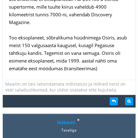
supertorme, mille tuulte kiirus vaheldub 4900
kilomeetrist tunnis 7000-ni, vahendab Discovery
Magazine.
Too eksoplaneet, sõbralikuma hüüdnimega Osiris, asub
meist 150 valgusaasta kaugusel, kusagil Pegasuse
tähtkuju kandis. Tegemist on vana semuga. Osiris oli
esimene eksoplaneet, mida 1999. aastal nähti oma
ematähe eest möödumas (transiteerimas)
Maailm on täis lahendamata mõistatusi ja mõned neist on
veel saladuslikumad, kui üldse osatakse ette kujutada.
Makaveli
Tavaliige