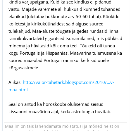
kindla varjupaigana. Kuid ka see kindlus ei pidanud
vastu. Majade varemete all hukkusid kümned tuhanded
elanikud (oletatav hukkunute arv 50-60 tuhat). Köökide
kolletest ja kirikuküünaldest said alguse suured
tulekahjud. Maa-aluste tõugete jälgedes ründasid linna
rannikukvartaleid gigantsed tsunamilained, mis pühkisid
minema ja hävitasid kõik oma teel. Tõukeid oli tunda
kogu Portugalis ja Hispaanias. Maavärina tulemusena ka
suured maa-alad Portugali rannikul kerkisid uuele
kõrgusastmele.
Alikas:
http://valor-tahetark.blogspot.com/2010/...v-
maa.html
Seal on antud ka horoskoobi olulisemad seisud
Lissaboni maavärina ajal, keda astroloogia huvitab.
Maailm on täis lahendamata mõistatusi ja mõned neist on