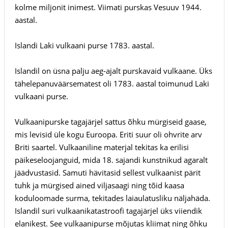
kolme miljonit inimest. Viimati purskas Vesuuv 1944.
aastal.
Islandi Laki vulkaani purse 1783. aastal.
Islandil on üsna palju aeg-ajalt purskavaid vulkaane. Üks
tähelepanuväärsematest oli 1783. aastal toimunud Laki
vulkaani purse.
Vulkaanipurske tagajärjel sattus õhku mürgiseid gaase,
mis levisid üle kogu Euroopa. Eriti suur oli ohvrite arv
Briti saartel. Vulkaaniline materjal tekitas ka erilisi
päikeseloojanguid, mida 18. sajandi kunstnikud agaralt
jäädvustasid. Samuti hävitasid sellest vulkaanist pärit
tuhk ja mürgised ained viljasaagi ning tõid kaasa
koduloomade surma, tekitades laiaulatusliku näljahäda.
Islandil suri vulkaanikatastroofi tagajärjel üks viiendik
elanikest. See vulkaanipurse mõjutas kliimat ning õhku