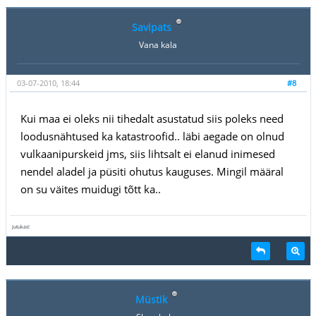
Savipats
Vana kala
03-07-2010, 18:44
#8
Kui maa ei oleks nii tihedalt asustatud siis poleks need
loodusnähtused ka katastroofid.. läbi aegade on olnud
vulkaanipurskeid jms, siis lihtsalt ei elanud inimesed
nendel aladel ja püsiti ohutus kauguses. Mingil määral
on su väites muidugi tõtt ka..
Jutukas!
Müstik