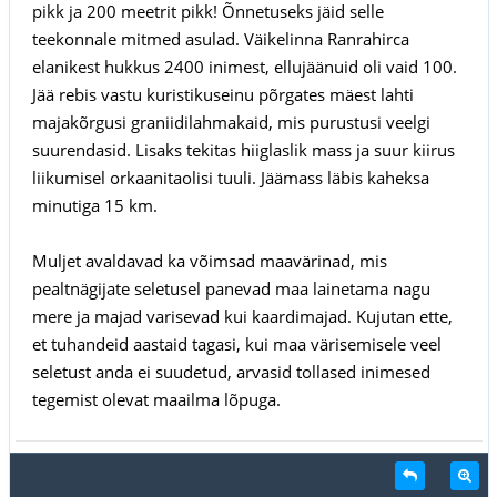
pikk ja 200 meetrit pikk! Õnnetuseks jäid selle
teekonnale mitmed asulad. Väikelinna Ranrahirca
elanikest hukkus 2400 inimest, ellujäänuid oli vaid 100.
Jää rebis vastu kuristikuseinu põrgates mäest lahti
majakõrgusi graniidilahmakaid, mis purustusi veelgi
suurendasid. Lisaks tekitas hiiglaslik mass ja suur kiirus
liikumisel orkaanitaolisi tuuli. Jäämass läbis kaheksa
minutiga 15 km.
Muljet avaldavad ka võimsad maavärinad, mis
pealtnägijate seletusel panevad maa lainetama nagu
mere ja majad varisevad kui kaardimajad. Kujutan ette,
et tuhandeid aastaid tagasi, kui maa värisemisele veel
seletust anda ei suudetud, arvasid tollased inimesed
tegemist olevat maailma lõpuga.