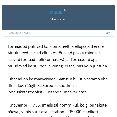
Müstik
Shambalas
15-06-2010, 09:49
#2
Tornaadod pühivad kõik oma teelt ja ellujääjaid ei ole.
Ainult need jäävad ellu, kes jõuavad pakku minna, st
saavad tornaado piirkonnast välja. Tornaadod aga
muudavad ka suunda ja kunagi ei tea, mis võib juhtuda.
Jubedad on ka maavärinad. Sattusin hiljuti vaatama üht
filmi, kus räägiti ka Euroopa suurimast
looduskatastroofist - Lissaboni maavärinast.
1.novembril 1755, imeilusal hommikul, kõigi pühakute
päeval, viibis suur osa Lissaboni 235 000 elanikest