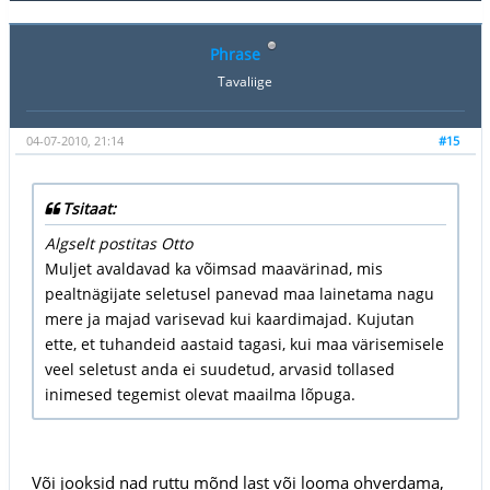
Phrase
Tavaliige
04-07-2010, 21:14
#15
Tsitaat:
Algselt postitas Otto
Muljet avaldavad ka võimsad maavärinad, mis
pealtnägijate seletusel panevad maa lainetama nagu
mere ja majad varisevad kui kaardimajad. Kujutan
ette, et tuhandeid aastaid tagasi, kui maa värisemisele
veel seletust anda ei suudetud, arvasid tollased
inimesed tegemist olevat maailma lõpuga.
Või jooksid nad ruttu mõnd last või looma ohverdama,