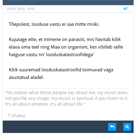
03-07-2010, 14:50
#7
Tõepolest, looduse vastu ei saa mitte miski.
Kujutage ette, et inimene on parasiit, mis hävitab kõik
elava oma teel ning Maa on organism, kes võitleb selle
haiguse vastu nn' looduskatastroofidega'
Kõik suuremad looduskatastroofid toimuvad väga
asustatud aladel.
"No matter what these people say about me, my music does
not glorifie any image, my music is spiritual if you listen to it.
It's all about emotion, it's all about life."
- T.Shakur