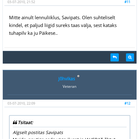
03-07-2010, 21:52
#11
Mitte ainult lennuliiklus, Savipats. Olen suhteliselt
kindel, et paljud liigid sureks taas välja, sest kataks
tuhapilv ka ju Päikese..
Jõhvikas
Veteran
03-07-2010, 22:09
#12
Tsitaat:
Algselt postitas Savipats