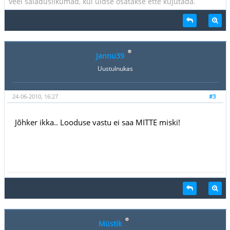
veel saladuslikumad, kui üldse osatakse ette kujutada.
Jannu39
Uustulnukas
24-06-2010, 16:27
#3
Jõhker ikka.. Looduse vastu ei saa MITTE miski!
Müstik