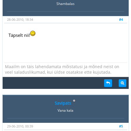
Shambalas
28-06-2010, 18:34
#4
Täpselt nii!
Maailm on täis lahendamata mõistatusi ja mõned neist on
veel saladuslikumad, kui üldse osatakse ette kujutada.
Savipats
Vana kala
29-06-2010, 00:39
#5