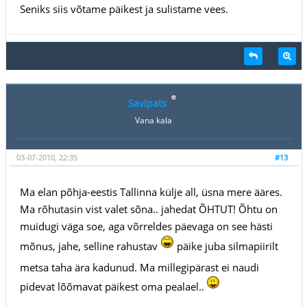
Seniks siis võtame päikest ja sulistame vees.
Savipats
Vana kala
03-07-2010, 22:35
#13
Ma elan põhja-eestis Tallinna külje all, üsna mere ääres.
Ma rõhutasin vist valet sõna.. jahedat ÕHTUT! Õhtu on
muidugi väga soe, aga võrreldes päevaga on see hästi
mõnus, jahe, selline rahustav
päike juba silmapiirilt
metsa taha ära kadunud. Ma millegipärast ei naudi
pidevat lõõmavat päikest oma pealael..