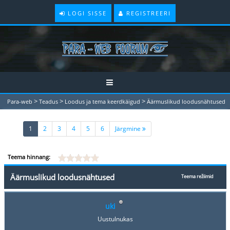
LOGI SISSE
REGISTREERI
>
>
>
Para-web
Teadus
Loodus ja tema keerdkäigud
Äärmuslikud loodusnähtused
(current)
1
2
3
4
5
6
Järgmine
Teema hinnang:
Äärmuslikud loodusnähtused
Teema režiimid
uki
Uustulnukas