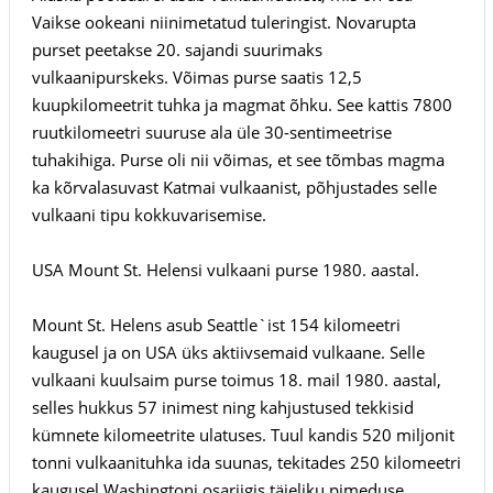
Vaikse ookeani niinimetatud tuleringist. Novarupta
purset peetakse 20. sajandi suurimaks
vulkaanipurskeks. Võimas purse saatis 12,5
kuupkilomeetrit tuhka ja magmat õhku. See kattis 7800
ruutkilomeetri suuruse ala üle 30-sentimeetrise
tuhakihiga. Purse oli nii võimas, et see tõmbas magma
ka kõrvalasuvast Katmai vulkaanist, põhjustades selle
vulkaani tipu kokkuvarisemise.
USA Mount St. Helensi vulkaani purse 1980. aastal.
Mount St. Helens asub Seattle`ist 154 kilomeetri
kaugusel ja on USA üks aktiivsemaid vulkaane. Selle
vulkaani kuulsaim purse toimus 18. mail 1980. aastal,
selles hukkus 57 inimest ning kahjustused tekkisid
kümnete kilomeetrite ulatuses. Tuul kandis 520 miljonit
tonni vulkaanituhka ida suunas, tekitades 250 kilomeetri
kaugusel Washingtoni osariigis täieliku pimeduse.