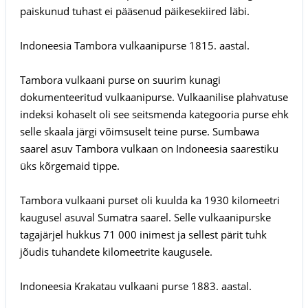
paiskunud tuhast ei pääsenud päikesekiired läbi.
Indoneesia Tambora vulkaanipurse 1815. aastal.
Tambora vulkaani purse on suurim kunagi
dokumenteeritud vulkaanipurse. Vulkaanilise plahvatuse
indeksi kohaselt oli see seitsmenda kategooria purse ehk
selle skaala järgi võimsuselt teine purse. Sumbawa
saarel asuv Tambora vulkaan on Indoneesia saarestiku
üks kõrgemaid tippe.
Tambora vulkaani purset oli kuulda ka 1930 kilomeetri
kaugusel asuval Sumatra saarel. Selle vulkaanipurske
tagajärjel hukkus 71 000 inimest ja sellest pärit tuhk
jõudis tuhandete kilomeetrite kaugusele.
Indoneesia Krakatau vulkaani purse 1883. aastal.