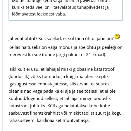
Muide, nautige seda väga ilusat ja JAHEDAT õhtut,
kuniks teda veel on - taevalaotus tuhapilvedest ja
lõõmavatest leekidest vaba.
Jahedat õhtut? Kus sa elad, et sul täna õhtul jahe on?
Keilas näituseks on väga mõnus ja soe õhtu ja pealegi on
merevesi ka soe (tunde järgi pakun, et 21 kraad).
Isiklikult ei usu, et lähiajal miski globaalne katastroof
(looduslik) võiks toimuda. Ja kuigi ma olen skeptik
igasugustesse ennustajatesse, siis arvan, et suures
plaanis nad väga pada ka ei aja ja see tõsiasi, et ei ole
kuulnud/lugenud sellest, et lähiajal mingi looduslik
katastroof juhtuks. Küll aga hoiatatakse kohe-kohe
saabuvast finantskrahhist või miskit taolist suurt ja kogu
rahasüsteemi kardinaalset muutvat asja.