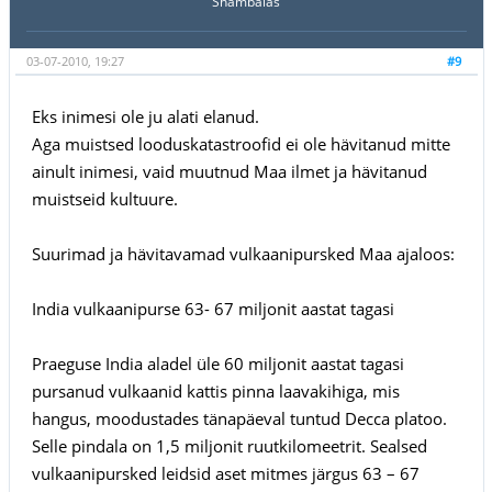
Shambalas
03-07-2010, 19:27
#9
Eks inimesi ole ju alati elanud.
Aga muistsed looduskatastroofid ei ole hävitanud mitte
ainult inimesi, vaid muutnud Maa ilmet ja hävitanud
muistseid kultuure.
Suurimad ja hävitavamad vulkaanipursked Maa ajaloos:
India vulkaanipurse 63- 67 miljonit aastat tagasi
Praeguse India aladel üle 60 miljonit aastat tagasi
pursanud vulkaanid kattis pinna laavakihiga, mis
hangus, moodustades tänapäeval tuntud Decca platoo.
Selle pindala on 1,5 miljonit ruutkilomeetrit. Sealsed
vulkaanipursked leidsid aset mitmes järgus 63 – 67