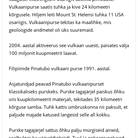
Vulkaanipurse saatis tuhka ja kive 24 kilomeetri
kõrgusele. Hiljem leiti Mount St. Helensi tuhka 11 USA
osariigis. Vulkaanipurse tekitas ka maalihke, mis
geoloogide andmetel oli üks suuremaid.
2004. aastal aktiveerus see vulkaan uuesti, paisates välja
100 miljonit kuupmeetrit laavat.
Filipiinide Pinatubo vulkaani purse 1991. aastal.
Asjatundjad peavad Pinatubo vulkaanipurset
klassikaliseks purskeks. Purske tagajärjel paiskus õhku
viis kuupkilomeetrit materjali, tekitades 35 kilomeetri
kõrguse samba. Tuhk kattis ümbruskonna nii paksult, et
paljude majade katused langesid selle all kokku.
Purske tagajärjel sattus õhku palju mürgiseid aineid,
sealhulgas ka vääveldioksiidi. Tuul ja ookeanivoolused