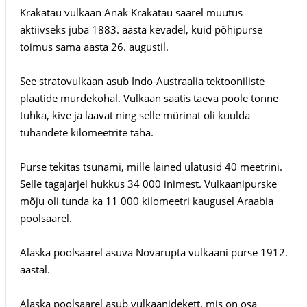
Krakatau vulkaan Anak Krakatau saarel muutus
aktiivseks juba 1883. aasta kevadel, kuid põhipurse
toimus sama aasta 26. augustil.
See stratovulkaan asub Indo-Austraalia tektooniliste
plaatide murdekohal. Vulkaan saatis taeva poole tonne
tuhka, kive ja laavat ning selle mürinat oli kuulda
tuhandete kilomeetrite taha.
Purse tekitas tsunami, mille lained ulatusid 40 meetrini.
Selle tagajärjel hukkus 34 000 inimest. Vulkaanipurske
mõju oli tunda ka 11 000 kilomeetri kaugusel Araabia
poolsaarel.
Alaska poolsaarel asuva Novarupta vulkaani purse 1912.
aastal.
Alaska poolsaarel asub vulkaanidekett, mis on osa