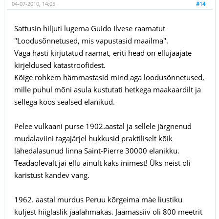
04-07-2010, 14:05
#14
Sattusin hiljuti lugema Guido Ilvese raamatut
"Loodusõnnetused, mis vapustasid maailma".
Väga hästi kirjutatud raamat, eriti head on ellujääjate
kirjeldused katastroofidest.
Kõige rohkem hämmastasid mind aga loodusõnnetused,
mille puhul mõni asula kustutati hetkega maakaardilt ja
sellega koos sealsed elanikud.
Pelee vulkaani purse 1902.aastal ja sellele järgnenud
mudalaviini tagajärjel hukkusid praktiliselt kõik
lähedalasunud linna Saint-Pierre 30000 elanikku.
Teadaolevalt jäi ellu ainult kaks inimest! Üks neist oli
karistust kandev vang.
1962. aastal murdus Peruu kõrgeima mäe liustiku
küljest hiiglaslik jäälahmakas. Jäämassiiv oli 800 meetrit