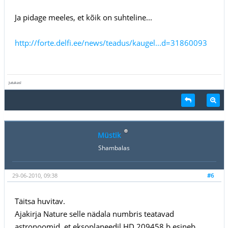
Ja pidage meeles, et kõik on suhteline...
http://forte.delfi.ee/news/teadus/kaugel...d=31860093
Jutukas!
Müstik
Shambalas
29-06-2010, 09:38
#6
Täitsa huvitav.
Ajakirja Nature selle nädala numbris teatavad
astronoomid, et eksoplaneedil HD 209458 b esineb