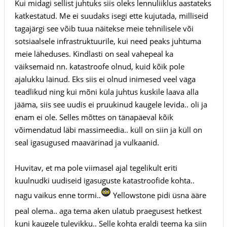
Kui midagi sellist juhtuks siis oleks lennuliiklus aastateks
katkestatud. Me ei suudaks isegi ette kujutada, milliseid
tagajärgi see võib tuua näitekse meie tehnilisele või
sotsiaalsele infrastruktuurile, kui need peaks juhtuma
meie läheduses. Kindlasti on seal vahepeal ka
väiksemaid nn. katastroofe olnud, kuid kõik pole
ajalukku läinud. Eks siis ei olnud inimesed veel väga
teadlikud ning kui mõni küla juhtus kuskile laava alla
jääma, siis see uudis ei pruukinud kaugele levida.. oli ja
enam ei ole. Selles mõttes on tänapäeval kõik
võimendatud läbi massimeedia.. küll on siin ja küll on
seal igasugused maavärinad ja vulkaanid.
Huvitav, et ma pole viimasel ajal tegelikult eriti
kuulnudki uudiseid igasuguste katastroofide kohta..
nagu vaikus enne tormi..
Yellowstone pidi üsna ääre
peal olema.. aga tema aken ulatub praegusest hetkest
kuni kaugele tulevikku.. Selle kohta eraldi teema ka siin