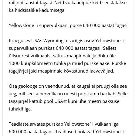
miljonit aastat tagasi. Neid vulkaanipurskeid seostatakse
ka hiidsisalike kadumisega.
Yellowstone`i supervulkaani purse 640 000 aastat tagasi
Praeguses USAs Wyomingi osariigis asuv Yellowstone`i
supervulkaan purskas 640 000 aastat tagasi. Sellest
ülisuurest vulkaanist sattus maapinnale ja õhku üle
1000 kuupkilomeetri tuhka ja muid purskejääke. Purske
tagajärjel jäid maapinnale kõvastunud laavaväljad.
Osa geolooge on veendunud, et kaugel ei pruugi olla see
aeg, mil see supervulkaan uuesti purskama hakkab. Selle
tagajärjel kattub pool USAst kuni ühe meetri paksuse
tuhakihiga.
Teadlaste arvates purskab Yellowstone`i vulkaan iga
600 000 aasta tagant. Teadlased hoiavad Yellowstone`i