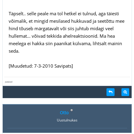
Täpselt.. selle peale ma tol hetkel ei tulnud, aga täiesti
võimalik, et mingid mesilased hukkuvad ja seetõttu mee
hind tõuseb märgatavalt või siis juhtub midagi veel
hullemat... võivad tekkida ahelreaktsioonid. Ma hea
meelega ei hakka siin paanikat külvama, lihtsalt mainin
seda.
[Muudetud: 7-3-2010 Savipats]
Jutukas!
Otto
Uustulnukas