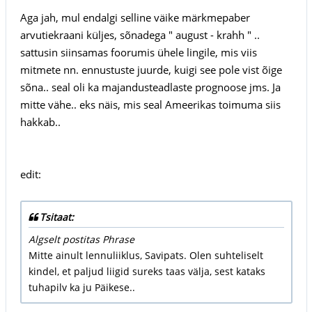
Aga jah, mul endalgi selline väike märkmepaber
arvutiekraani küljes, sõnadega " august - krahh " ..
sattusin siinsamas foorumis ühele lingile, mis viis
mitmete nn. ennustuste juurde, kuigi see pole vist õige
sõna.. seal oli ka majandusteadlaste prognoose jms. Ja
mitte vähe.. eks näis, mis seal Ameerikas toimuma siis
hakkab..
edit:
Tsitaat:
Algselt postitas Phrase
Mitte ainult lennuliiklus, Savipats. Olen suhteliselt
kindel, et paljud liigid sureks taas välja, sest kataks
tuhapilv ka ju Päikese..