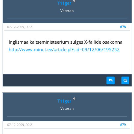
T11ger
Veteran
07-12-2009, 09:21
#78
Inglismaa kaitseministeerium sulges X-failide osakonna
http://www.minut.ee/article.pl?sid=09/12/06/195252
T11ger
Veteran
07-12-2009, 09:21
#79