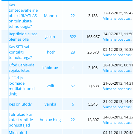
Kas
tähtedevaheline
22-12-2025, 19:42
objekt 3I/ATLAS
Mannu
22
3,138
Viimane postitus
:
on tulnukate
tehnoloogia?
Reptiloide ei saa
24-07-2022, 11:50
Jason
322
168,987
olemas olla
Viimane postitus
:
Kas SETI sai
05-12-2018, 16:33
kontakti
Thoth
28
25,573
Viimane postitus
:
tulnukatega?
Ufod Lähis-Ida
28-10-2016, 06:11
käbiorav
1
3,106
sõjakolletes
Viimane postitus
:
UFOd ja
loomade
21-05-2013, 14:31
volli
57
30,638
mutilatsioonid
Viimane postitus
:
(link)
21-02-2013, 14:49
Kes on ufod?
vainka
6
5,345
Viimane postitus
:
Tulnukad kui
24-06-2012, 14:22
katastroofide
hulkuv hing
22
13,307
Viimane postitus
:
põhjustajad
Mida ufod
04-11-2011, 20:48