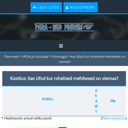
LOGI SISSE
REGISTREERI
>
>
>
Para-web
UFOd ja tulnukad
Ufoloogia
Kas Ufod kui rohelised mehikesed on
olemas?
Küsitlus: Kas Ufod kui rohelised mehikesed on olemas?
0
h
Kokku
ä
0%
äl
t
* Hääletasite antud valiku poolt.
[
Näita tulemusi
]