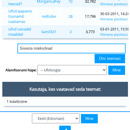
MorganLaFey
72
32,782
teevad?
Viimane postitus
:
Ufod Jaapanis
30-03-2011, 14:24
tsunamit
redtube
28
17,796
Viimane postitus
:
vaatamas
ufod vanadel
03-01-2011, 15:59
karol321
2
3,773
maalidel
Viimane postitus
:
Alamfoorumi hüpe:
Kasutaja, kes vaatavad seda teemat:
1 külali(st)ne