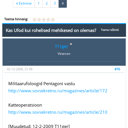
(current)
Eelmine
1
2
3
4
Teema hinnang:
Kas Ufod kui rohelised mehikesed on olemas?
Teema režiimid
T11ger
Veteran
02-12-2009, 21:39
#76
Militaarufoloogid Pentagoni vastu
http://www.sovsekretno.ru/magazines/article/172
Katteoperatsioon
http://www.sovsekretno.ru/magazines/article/210
[Muudetud: 12-2-2009 T11ger]