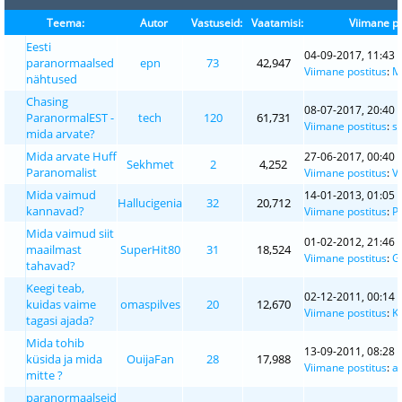
Teema:
Autor
Vastuseid:
Vaatamisi:
Viimane po
Eesti
04-09-2017, 11:43
paranormaalsed
epn
73
42,947
Viimane postitus
:
M
nähtused
Chasing
08-07-2017, 20:40
ParanormalEST -
tech
120
61,731
Viimane postitus
:
s
mida arvate?
Mida arvate Huff
27-06-2017, 00:40
Sekhmet
2
4,252
Paranomalist
Viimane postitus
:
V
Mida vaimud
14-01-2013, 01:05
Hallucigenia
32
20,712
kannavad?
Viimane postitus
:
P
Mida vaimud siit
01-02-2012, 21:46
maailmast
SuperHit80
31
18,524
Viimane postitus
:
G
tahavad?
Keegi teab,
02-12-2011, 00:14
kuidas vaime
omaspilves
20
12,670
Viimane postitus
:
K
tagasi ajada?
Mida tohib
13-09-2011, 08:28
küsida ja mida
OuijaFan
28
17,988
Viimane postitus
:
a
mitte ?
paranormaalseid