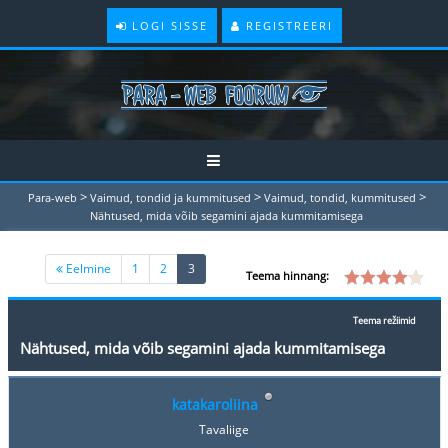
LOGI SISSE
REGISTREERI
>
>
>
Para-web
Vaimud, tondid ja kummitused
Vaimud, tondid, kummitused
Nähtused, mida võib segamini ajada kummitamisega
(current)
Eelmine
1
2
3
Teema hinnang:
Teema režiimid
Nähtused, mida võib segamini ajada kummitamisega
katakaroliina
Tavaliige