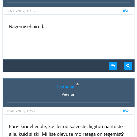
23-11-2012, 11:15
#51
Nägemisehäired...
isemaag
Veteran
05-01-2018, 11:53
#52
Päris kindel ei ole, kas leitud salvestis liigitub nähtuste
alla, kuid siiski. Millise olevuse möiretega on tegemist?