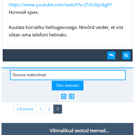
https://www.youtube.com/watch?v=JTAU0yc8gkY
Ночной крик.
Kuulata korraliku helitugevusega. Niivõrd veider, et vist
võtan oma telefoni helinaks.
(current)
Eelmine
1
2
3
Võimalikud seotud teemad...