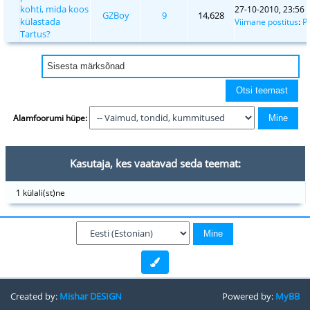
kohti, mida koos
27-10-2010, 23:56
GZBoy
9
14,628
külastada
Viimane postitus
:
P
Tartus?
Alamfoorumi hüpe:
Kasutaja, kes vaatavad seda teemat:
1 külali(st)ne
Created by:
Mishar DESIGN
Powered by:
MyBB