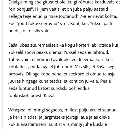
Esialgu mingit selgitust ei ole, kuigi rõhutas korduvalt, et
"on põhjusi". Hiljem väitis, et on juba palju aastaid
sellega tegelenud ja "sise töötanud" 7-8 erinevat kohta,
kus "jõud fokusseeruvad" vmt. Koht, kus Yüksel palli
hoidis, oli niisiis vale.
Saša lubas suuremeelselt ka kogu korteri läbi otsida kui
Yükselil soovi peaks olema. Yüksel seda ei tahtnud.
Tahtis vaid, et võimed avalduks veidi eemal harilikest
kohtadest, mida aga ei juhtunud. Mis siis, et Saša isegi
proovis. Oli aga kohe näha, et seekord ei olnud ta asja
juures hingega kuna teadis, et koht on ju vale. Peale
seda luhtunud katset sündiski põhjendus
fookuskohtadest. Kaval!
Vahepeal oli mingi segadus, millest palju aru ei saanud
ja kerisin edasi ja järgmiseks jõutigi laua jalas oleva
kükiti avastamiseni! Lülitist viis mingi juhe kuskile