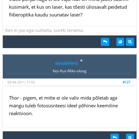
küsimärk, et kus on laser, kas tõesti üliosavalt peidetud
fiiberoptika kaudu suunatav laser?
Kes ei joo ega suitseta, sureb tervena.
excubitoris
Kes-Kus-Miks-oloog
09-04-2011, 17:02
#127
Thor - pigem, et mitte ei ole valiv mida põletab aga
mängu tuleb fotosüsnteesi ideel põhinev keemiline
reaktsioon.