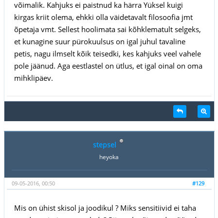
võimalik. Kahjuks ei paistnud ka härra Yüksel kuigi
kirgas kriit olema, ehkki olla väidetavalt filosoofia jmt
õpetaja vmt. Sellest hoolimata sai kõhklematult selgeks,
et kunagine suur pürokuulsus on igal juhul tavaline
petis, nagu ilmselt kõik teisedki, kes kahjuks veel vahele
pole jäänud. Aga eestlastel on ütlus, et igal oinal on oma
mihklipäev.
stepsel
heyoka
09-05-2016, 00:50
#129
Mis on ühist skisol ja joodikul ? Miks sensitiivid ei taha