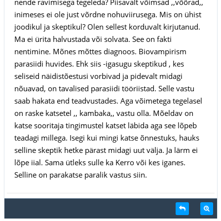
nende ravimisega tegeleda? Piisavalt võimsad ,,võõrad,,
inimeses ei ole just võrdne nohuviirusega. Mis on ühist
joodikul ja skeptikul? Olen sellest korduvalt kirjutanud.
Ma ei ürita halvustada või solvata. See on fakti
nentimine. Mõnes mõttes diagnoos. Biovampirism
parasiidi huvides. Ehk siis -igasugu skeptikud , kes
seliseid näidistõestusi vorbivad ja pidevalt midagi
nõuavad, on tavalised parasiidi tööriistad. Selle vastu
saab hakata end teadvustades. Aga võimetega tegelasel
on raske katsetel ,, kambaka,, vastu olla. Mõeldav on
katse sooritaja tingimustel katset läbida aga see lõpeb
teadagi millega. Isegi kui mingi katse õnnestuks, hauks
selline skeptik hetke pärast midagi uut välja. Ja lärm ei
lõpe iial. Sama ütleks sulle ka Kerro või kes iganes.
Selline on parakatse paralik vastus siin.