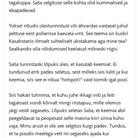
tagatuppa. Saša selgituse selle kohta olid kummalised ja
ebapädevad.
Yüksel nõudis ülestunnistust või ähvardas vastasel juhul
pettuse eest pollarisse kaevata vmt. See teema on kuskil
Kasahstanis ilmselt suhteliselt ükstakama aga mine tea?
Sealkandis olla nõidumised keelatud mõneski riigis.
Saša tunnistaski lõpuks üles, et kasutab keemiat. Ei
tundunud eriti pädev seletus, sest milleks siis lüliti ja kui
keemia, siis see ei nõua "hotspot'i" vaid toimib igal pool.
Siis hakati tuhnima, et kuhu juhe ikkagi viib ja leiti
tagatoast voodi kõrvalt mingi riistapuu, mille olemus
jäigi veidi segaseks. Lõpuks seletas Saša, et keemia abil
peegeldavat ta peopesast selle masina kiiri sinna kuhu
vaja. Minu arust ei ole see selgitus kuigi pädev. Tundus,
et ta püüdis meelega vett nii segaseks ajada kui