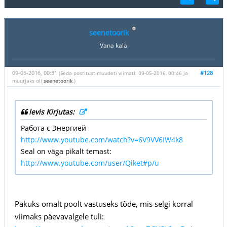
seenetoorik
Vana kala
09-05-2016, 00:31
#128
(Seda postitust muudeti viimati: 09-05-2016, 00:46 ja
muutjaks oli
seenetoorik
.)
levis Kirjutas:
Работа с Энергией
http://www.youtube.com/watch?v=6V9VV6IW4k8
Seal on väga pikalt temast:
http://www.youtube.com/user/Qiket#p/u
Pakuks omalt poolt vastuseks tõde, mis selgi korral
viimaks päevavalgele tuli: