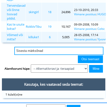
Tervendavad
või õnne
23-10-2010, 20:33
skingirl
18
24,896
toovad
Viimane postitus
:
HUGO
pildid.
Kas te usute
09-09-2008, 10:09
RokkivTibu
19
10,167
loitse?
Viimane postitus
:
Celtic
Võimed või
28-05-2008, 17:14
killuke1
6
5,005
mitte?
Viimane postitus
:
Yjvonn
Alamfoorumi hüpe:
Kasutaja, kes vaatavad seda teemat:
1 külali(st)ne