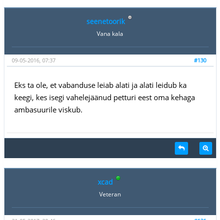
seenetoorik
Vana kala
09-05-2016, 07:37
#130
Eks ta ole, et vabanduse leiab alati ja alati leidub ka
keegi, kes isegi vahelejäänud petturi eest oma kehaga
ambasuurile viskub.
xcad
Veteran