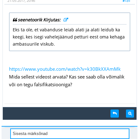
21-05-2017, 20:46
#131
seenetoorik Kirjutas:
Eks ta ole, et vabanduse leiab alati ja alati leidub ka
keegi, kes isegi vahelejäänud petturi eest oma kehaga
ambasuurile viskub.
https://www.youtube.com/watch?v=k30BkXXAmMk
Mida sellest videost arvata? Kas see saab olla võimalik
või on tegu falsifikatsiooniga?