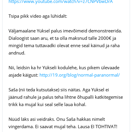
https://www.youtube.com/watch?v=z7CNPVbwDrA
Tsipa pikk video aga lühidalt:
Väljamaalane Yüksel palus imevõimeid demonstreerida.
Dialoogist saan aru, et ta olla maksnud talle 2000€ ja
mingid tema tuttavadki olevat enne seal käinud ja raha
andnud.
Nii, leidsin ka hr Yükseli kodulehe, kus pikem ülevaade
asjade käigust:
http://19.org/blog/normal-paranormal/
Saša (nii teda kutsutakse) siis näitas. Aga Yüksel ei
jäänud rahule ja palus teha lihtne õhupalli katkitegemise
trikk ka mujal kui seal selle laua kohal.
Nüüd läks asi veidraks. Onu Saša hakkas nimelt
vingerdama. Ei saavat mujal teha. Lausa EI TOHTIVAT!