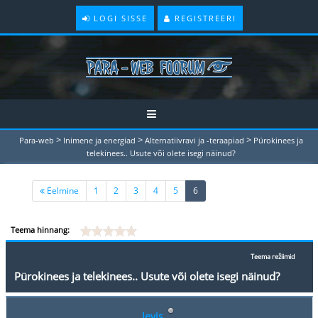
LOGI SISSE
REGISTREERI
>
>
>
Para-web
Inimene ja energiad
Alternatiivravi ja -teraapiad
Pürokinees ja
telekinees.. Usute või olete isegi näinud?
(current)
Eelmine
1
2
3
4
5
6
Teema hinnang:
Teema režiimid
Pürokinees ja telekinees.. Usute või olete isegi näinud?
levis