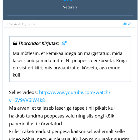
Veteran
09-04-2011, 17:02
#126
Thorondor Kirjutas:
Ma mõtlesin, et kemikaalidega on märgistatud, mida
laser sööb ja mida mitte. Nt peopessa ei kõrveta. Kuigi
on vist eri kiiri, mis orgaanikat ei kõrveta, aga muud
küll.
Selles videos:
http://www.youtube.com/watch?
v=6V9VV6IW4k8
Ma arvan, et ta laseb laseriga täpselt nii pikalt kui
hakkab tundma peopesas valu ning siis ongi kõik
paberid ilusti kõrvetatud.
Erilist raketiteadust peopesa kaitsmisel vähemalt selle
video põhjal nagu ei ole vaja. Küll on minu jaoks suurim