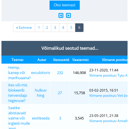
(current)
Eelmine
1
2
3
4
5
6
Võimalikud seotud teemad...
Teema:
Autor
Vastuseid:
Vaatamisi:
Viimane postitus
Hemp,
23-11-2020, 11:44
kanep või
excubitoris
232
146,908
Viimane postitus
:
Tyto A
marihuaana?
Kes või mis
blokeerib
hulkuv
03-02-2015, 16:51
27
15,758
tervendaja
hing
Viimane postitus
:
Veli Jo
tegevuse?
Saatke
abistavaid
23-05-2011, 21:38
vaime või
eiotleseda
3
3,545
Viimane postitus
:
AnnaNu
ingleid mulle
appi