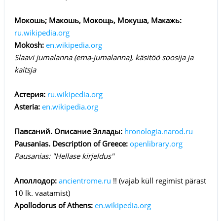
Мокошь; Макошь, Мокощь, Мокуша, Макажь:
ru.wikipedia.org
Mokosh:
en.wikipedia.org
Slaavi jumalanna (ema-jumalanna), käsitöö soosija ja
kaitsja
Астерия:
ru.wikipedia.org
Asteria:
en.wikipedia.org
Павсаний. Описание Эллады:
hronologia.narod.ru
Pausanias. Description of Greece:
openlibrary.org
Pausanias: "Hellase kirjeldus"
Аполлодор:
ancientrome.ru
!! (vajab küll regimist pärast
10 lk. vaatamist)
Apollodorus of Athens:
en.wikipedia.org