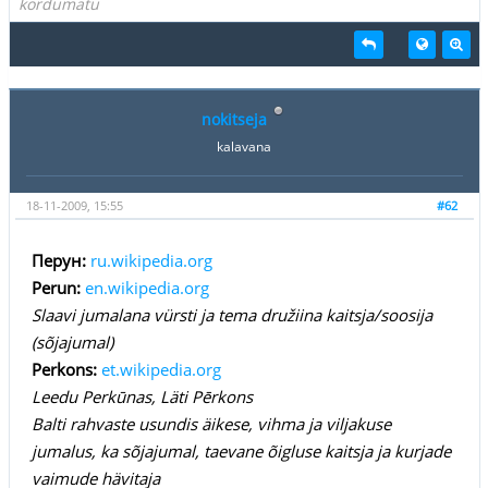
kordumatu
nokitseja
kalavana
18-11-2009, 15:55
#62
Перун:
ru.wikipedia.org
Perun:
en.wikipedia.org
Slaavi jumalana vürsti ja tema družiina kaitsja/soosija
(sõjajumal)
Perkons:
et.wikipedia.org
Leedu Perkūnas, Läti Pērkons
Balti rahvaste usundis äikese, vihma ja viljakuse
jumalus, ka sõjajumal, taevane õigluse kaitsja ja kurjade
vaimude hävitaja