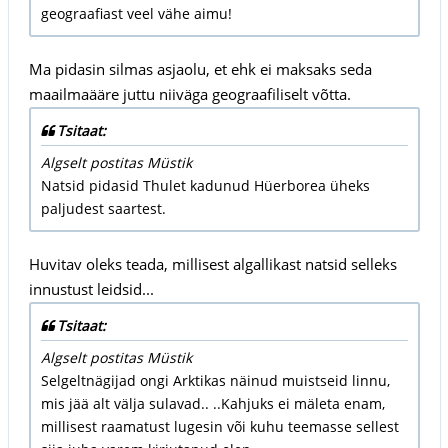
geograafiast veel vähe aimu!
Ma pidasin silmas asjaolu, et ehk ei maksaks seda
maailmaääre juttu niiväga geograafiliselt võtta.
Tsitaat:
Algselt postitas Müstik
Natsid pidasid Thulet kadunud Hüerborea üheks
paljudest saartest.
Huvitav oleks teada, millisest algallikast natsid selleks
innustust leidsid...
Tsitaat:
Algselt postitas Müstik
Selgeltnägijad ongi Arktikas näinud muistseid linnu,
mis jää alt välja sulavad.. ..Kahjuks ei mäleta enam,
millisest raamatust lugesin või kuhu teemasse sellest