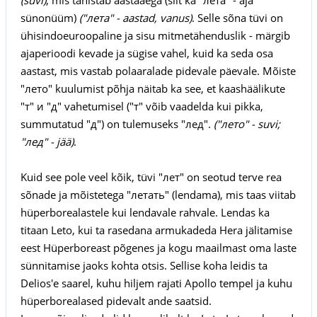
sünonüüm)
("лета" - aastad, vanus)
. Selle sõna tüvi on
ühisindoeuroopaline ja sisu mitmetähenduslik - märgib
ajaperioodi kevade ja sügise vahel, kuid ka seda osa
aastast, mis vastab polaaralade pidevale päevale. Mõiste
"лето" kuulumist põhja näitab ka see, et kaashäälikute
"т" и "д" vahetumisel ("т" võib vaadelda kui pikka,
summutatud "д") on tulemuseks "лед".
("лето" - suvi;
"лед" - jää)
.
Kuid see pole veel kõik, tüvi "лет" on seotud terve rea
sõnade ja mõistetega "летать" (lendama), mis taas viitab
hüperborealastele kui lendavale rahvale. Lendas ka
titaan Leto, kui ta rasedana armukadeda Hera jälitamise
eest Hüperboreast põgenes ja kogu maailmast oma laste
sünnitamise jaoks kohta otsis. Sellise koha leidis ta
Delios'e saarel, kuhu hiljem rajati Apollo tempel ja kuhu
hüperborealased pidevalt ande saatsid.