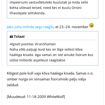
impeeriumi vastuvõetuteks kuulutab ja mida selle
kohta ütlevad teised, need kes ei kuulu Orioni
lihasööjate seltskonda.
Jako juba mõnda aega räägib
, et 23.-24. november
Tsitaat:
Algselt postitas VironShaman
Näha võib paljugi kuid kas on õige sellest kõva
häälega kisada. Aga samas on see ainuke foorum kus
üldse millestki asjalikust räägitakse.
Kõigest pole küll vaja kõva häälega kisada. Samas n.ö.
ümber nurga on siinsamas foorumiski palju välja
öeldud.
[Muudetud: 11-18-2009 WhiteWolf]