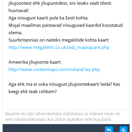
jõujoontest ehk jõupuntidest, siis leiaks sealt tõesti
huvitavat!
Aga niisugust kaarti pole ka Eesti kohta.
Mujal maailmas paistavad niisugused kaardid koostatud
olema.
Suurbritannias on näiteks megaliitide kohta kaart:
http://www.megalithic.co.uk/asb_mapsquare.php
Ameerika jõujoonte kaart:
http://www.vortexmaps.com/ireland-ley.php
Aga ehk ma ei oska niisugust jõujoontekaarti leida? Kas
keegi ehk teab rohkem?
Maailm on täis lahendamata mõistatusi ja mõned neist on
veel saladuslikumad, kui üldse osatakse ette kujutada.