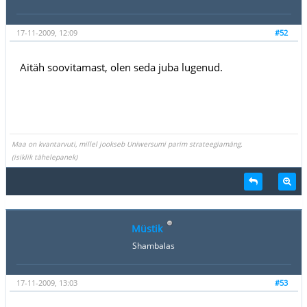
17-11-2009, 12:09
#52
Aitäh soovitamast, olen seda juba lugenud.
Maa on kvantarvuti, millel jookseb Uniwersumi parim strateegiamäng.
(isiklik tähelepanek)
Müstik
Shambalas
17-11-2009, 13:03
#53