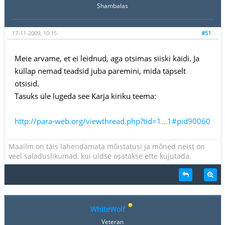
Shambalas
17-11-2009, 10:15
#51
Meie arvame, et ei leidnud, aga otsimas siiski käidi. Ja
küllap nemad teadsid juba paremini, mida täpselt
otsisid.
Tasuks üle lugeda see Karja kiriku teema:
http://para-web.org/viewthread.php?tid=1...1#pid90060
Maailm on täis lahendamata mõistatusi ja mõned neist on
veel saladuslikumad, kui üldse osatakse ette kujutada.
WhiteWolf
Veteran