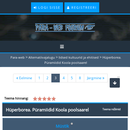
LOGI SISSE
REGISTREERI
>
>
>
Para-web
Alternatiivajalugu
Iidsed kultuurid ja ehitised
Hüperborea.
Püramiidid Koola poolsaarel
...
(current)
Eelmine
1
2
3
4
5
8
Järgmine
Teema hinnang:
Hüperborea. Püramiidid Koola poolsaarel
Teema režiimid
Müstik