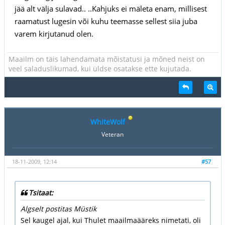
jää alt välja sulavad.. ..Kahjuks ei mäleta enam, millisest
raamatust lugesin või kuhu teemasse sellest siia juba
varem kirjutanud olen.
Maailm on täis lahendamata mõistatusi ja mõned neist on
veel saladuslikumad, kui üldse osatakse ette kujutada.
WhiteWolf
Veteran
18-11-2009, 12:14
#57
Tsitaat:
Algselt postitas Müstik
Sel kaugel ajal, kui Thulet maailmaääreks nimetati, oli