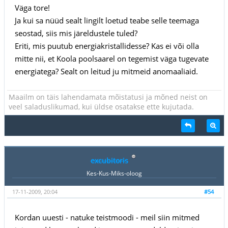
Väga tore!
Ja kui sa nüüd sealt lingilt loetud teabe selle teemaga
seostad, siis mis järeldustele tuled?
Eriti, mis puutub energiakristallidesse? Kas ei või olla
mitte nii, et Koola poolsaarel on tegemist väga tugevate
energiatega? Sealt on leitud ju mitmeid anomaaliaid.
Maailm on täis lahendamata mõistatusi ja mõned neist on
veel saladuslikumad, kui üldse osatakse ette kujutada.
excubitoris
Kes-Kus-Miks-oloog
17-11-2009, 20:04
#54
Kordan uuesti - natuke teistmoodi - meil siin mitmed