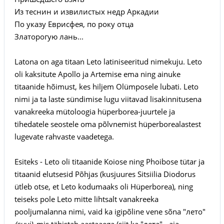
Из теснин и извилистых недр Аркадии
По указу Еврисфея, по року отца
Златорогую лань...
Latona on aga titaan Leto latiniseeritud nimekuju. Leto
oli kaksitute Apollo ja Artemise ema ning ainuke
titaanide hõimust, kes hiljem Olümposele lubati. Leto
nimi ja ta laste sündimise lugu viitavad lisakinnitusena
vanakreeka mütoloogia hüperborea-juurtele ja
tihedatele seostele oma põlvnemist hüperborealastest
lugevate rahvaste vaadetega.
Esiteks - Leto oli titaanide Koiose ning Phoibose tütar ja
titaanid elutsesid Põhjas (kusjuures Sitsiilia Diodorus
ütleb otse, et Leto kodumaaks oli Hüperborea), ning
teiseks pole Leto mitte lihtsalt vanakreeka
pooljumalanna nimi, vaid ka igipõline vene sõna "лето"
(suvi)
, mis tähistab aastaaega (siit ka "лета" - aja