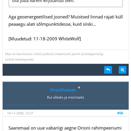
siia juba varem kirjutanud olen.
Aga geoenergeetilised jooned? Muistsed linnad rajati küll
peaaegu alati sõlmpunktidesse, kuid siiski...
[Muudetud: 11-18-2009 WhiteWolf]
Maa on kvantarvuti, millel jookseb Uniwersumi parim strateegiamäng.
(isiklik tähelepanek)
VironShaman
Kui võtaks ja müristaks
18-11-2009, 12:27
#58
Saaremaal on uue vabariigi aegne Orioni rahimpeeriumi