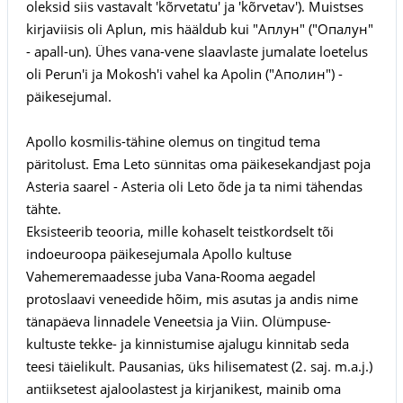
oleksid siis vastavalt 'kõrvetatu' ja 'kõrvetav'). Muistses
kirjaviisis oli Aplun, mis hääldub kui "Аплун" ("Опалун"
- apall-un). Ühes vana-vene slaavlaste jumalate loetelus
oli Perun'i ja Mokosh'i vahel ka Apolin ("Аполин") -
päikesejumal.
Apollo kosmilis-tähine olemus on tingitud tema
päritolust. Ema Leto sünnitas oma päikesekandjast poja
Asteria saarel - Asteria oli Leto õde ja ta nimi tähendas
tähte.
Eksisteerib teooria, mille kohaselt teistkordselt tõi
indoeuroopa päikesejumala Apollo kultuse
Vahemeremaadesse juba Vana-Rooma aegadel
protoslaavi veneedide hõim, mis asutas ja andis nime
tänapäeva linnadele Veneetsia ja Viin. Olümpuse-
kultuste tekke- ja kinnistumise ajalugu kinnitab seda
teesi täielikult. Pausanias, üks hilisematest (2. saj. m.a.j.)
antiiksetest ajaloolastest ja kirjanikest, mainib oma