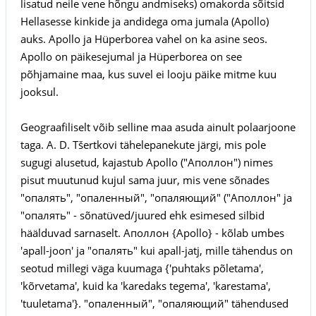
lisatud neile vene hõngu andmiseks) omakorda sõitsid
Hellasesse kinkide ja andidega oma jumala (Apollo)
auks. Apollo ja Hüperborea vahel on ka asine seos.
Apollo on päikesejumal ja Hüperborea on see
põhjamaine maa, kus suvel ei looju päike mitme kuu
jooksul.
Geograafiliselt võib selline maa asuda ainult polaarjoone
taga. A. D. Tšertkovi tähelepanekute järgi, mis pole
sugugi alusetud, kajastub Apollo ("Аполлон") nimes
pisut muutunud kujul sama juur, mis vene sõnades
"опалять", "опаленный", "опаляющий" ("Аполлон" ja
"опалять" - sõnatüved/juured ehk esimesed silbid
häälduvad sarnaselt. Аполлон {Apollo} - kõlab umbes
'apall-joon' ja "опалять" kui apall-jatj, mille tähendus on
seotud millegi väga kuumaga {'puhtaks põletama',
'kõrvetama', kuid ka 'karedaks tegema', 'karestama',
'tuuletama'}. "опаленный", "опаляющий" tähendused