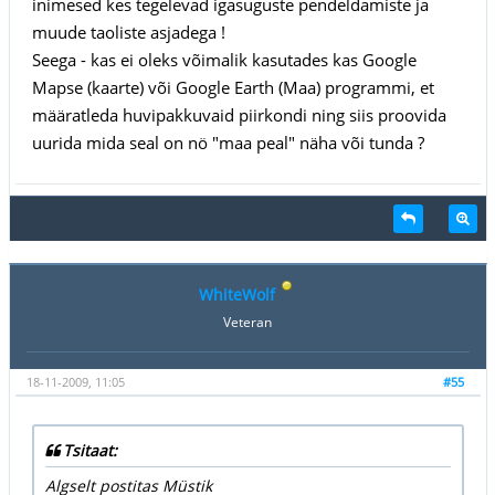
inimesed kes tegelevad igasuguste pendeldamiste ja
muude taoliste asjadega !
Seega - kas ei oleks võimalik kasutades kas Google
Mapse (kaarte) või Google Earth (Maa) programmi, et
määratleda huvipakkuvaid piirkondi ning siis proovida
uurida mida seal on nö "maa peal" näha või tunda ?
WhiteWolf
Veteran
18-11-2009, 11:05
#55
Tsitaat:
Algselt postitas Müstik