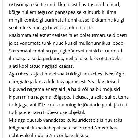
ristisõdijate seltskond ikka tõsist hävitustööd teinud,
kõige hullem tegu on pangapealse kultuurkihi ilma
mingil kombelgi uurimata hunnikusse lükkamine kuigi
sealt oleks midagi huvitavat olnud leida.
Rääkimata sellest et sealses hiies põletusmaruseid peeti
ja esivanemate tuhk nüüd kuskil mullahunnikus lebab.
Saaremaal endal on paljugi põnevat natsid ei uurinud
ilmaasjata seda piirkonda, neil olid selleks otstarbeks
alati koolitatud nägijad kaasas.
Aga ühest asjast ma ei saa kuidagi aru sellest New Age
energiate ja kristallide tagaajamisest. Seal kus teised
kipuvad nägema energiaid ja häid või halbu mõjusid
kipun mina nägema kõigepealt elusat ja selle suhet tema
torkijaga, või lõkse mis on mingite jõudude poolt jäetud
torkijatele nagu Hõbekuuse objektil.
Mis aga puutub vanadesse kultuuridesse siis huvitaks
kõigepealt kuna kahepaiksete seltskond Ameerikas
nähtavale ilmub ja Ameerika valitsuse