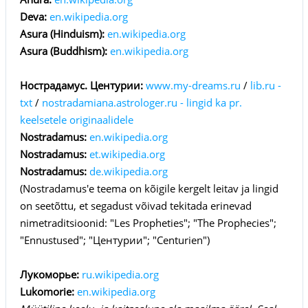
Deva:
en.wikipedia.org
Asura (Hinduism):
en.wikipedia.org
Asura (Buddhism):
en.wikipedia.org
Нострадамус. Центурии:
www.my-dreams.ru
/
lib.ru -
txt
/
nostradamiana.astrologer.ru - lingid ka pr.
keelsetele originaalidele
Nostradamus:
en.wikipedia.org
Nostradamus:
et.wikipedia.org
Nostradamus:
de.wikipedia.org
(Nostradamus'e teema on kõigile kergelt leitav ja lingid
on seetõttu, et segadust võivad tekitada erinevad
nimetraditsioonid: "Les Propheties"; "The Prophecies";
"Ennustused"; "Центурии"; "Centurien")
Лукоморье:
ru.wikipedia.org
Lukomorie:
en.wikipedia.org