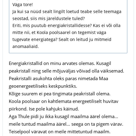
Väga tore!
Ja kui sa nüüd sealt lingilt loetud teabe selle teemaga
seostad, siis mis järeldustele tuled?
Eriti, mis puutub energiakristallidesse? Kas ei või olla
mitte nii, et Koola poolsaarel on tegemist väga
tugevate energiatega? Sealt on leitud ju mitmeid
anomaaliaid.
Energiakristallid on minu arvates olemas. Kusagil
peakristall ning selle mõjuväljas võivad olla väiksemad.
Peakristalli asukohta oleks paras nimetada Maa
geoenergeetiliseks keskpunktiks.
Kõige suurem ei pea tingimata peakristall olema.
Koola poolsaar on kahtlemata energeetiliselt huvitav
piirkond. Ise pole kahjuks käinud.
Aga Thule pidi ju ikka kusagil maailma äärel olema...
meile tuntud maailma äärel... seega on ta pigem värav.
Teiselpool väravat on meile mittetuntud maailm.