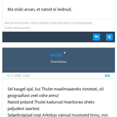
Ma siiski arvan, et natsid ei leidnud.
Maa on kvantarvuti, millel jookseb Uniwersumi parim strateegiamäng.
(isiklik tähelepanek)
Müstik
Shambalas
18-11-2009, 12:06
#56
Sel kaugel ajal, kui Thulet maailmaääreks nimetati, oli
geograafiast veel vähe aimu!
Natsid pidasid Thulet kadunud Hüerborea üheks
paljudest saartest.
Selgeltnägijad ongi Arktikas näinud muistseid linnu, mis