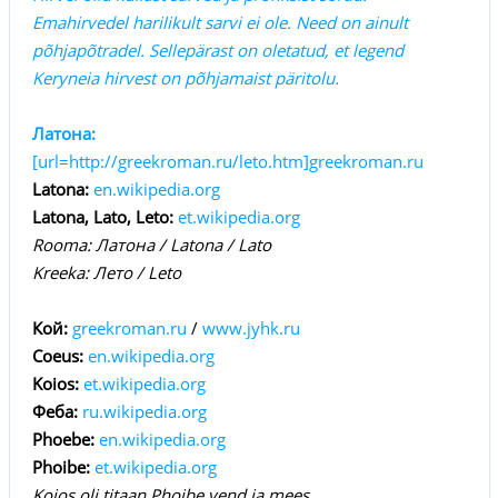
Emahirvedel harilikult sarvi ei ole. Need on ainult
põhjapõtradel. Sellepärast on oletatud, et legend
Keryneia hirvest on põhjamaist päritolu.
Латона:
[url=http://greekroman.ru/leto.htm]greekroman.ru
Latona:
en.wikipedia.org
Latona, Lato, Leto:
et.wikipedia.org
Rooma: Латона / Latona / Lato
Kreeka: Лето / Leto
Кой:
greekroman.ru
/
www.jyhk.ru
Coeus:
en.wikipedia.org
Koios:
et.wikipedia.org
Феба:
ru.wikipedia.org
Phoebe:
en.wikipedia.org
Phoibe:
et.wikipedia.org
Koios oli titaan Phoibe vend ja mees