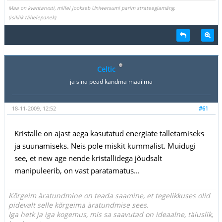
Maa on kvantarvuti, millel jookseb Uniwersumi parim strateegiamäng.
(isiklik tähelepanek)
Celtic
ja sina pead kandma maailma
18-11-2009, 12:52
#61
Kristalle on ajast aega kasutatud energiate talletamiseks
ja suunamiseks. Neis pole miskit kummalist. Muidugi
see, et new age nende kristallidega jõudsalt
manipuleerib, on vast paratamatus...
Kõrgeim äratundmine on teada saamine, et tegelikkuses olid
pidevalt selle kõrgeima äratundmise sees.
Iga hetk ja iga kogemus, mis sa saavutad on ideaalne, täiuslik,