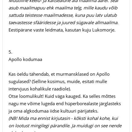
Müütiline keelu- ja kaitsealune ala maailma äärel. Seal
asub maailmapuu ehk maailma telg, mille kaudu võib
sattuda teistesse maailmadesse, kuna puu latv ulatub
taevastesse sfääridesse ja juured sügavale allmaailma.
Eestipärane vaste leidmata, kasutan kuju Lukomorje.
5.
Apollo kodumaa
Kas öeldu tähendab, et murmansklased on Apollo
sugulased? (Selline küsimus, muide, esitati mulle
intervjuus kohalikule raadiole).
Otse loomulikult! Kuid väga kauged. Ka selles mõttes
nagu me võime lugeda end hüperborealaste järglasteks
ja oma algkodumaa iidse kultuuri pärijateks.
(NB! Mida ma ennist kirjutasin - kõksti kohal kohe, kui
on lootust mingilegi pärandile. Ja muidugi on see nende