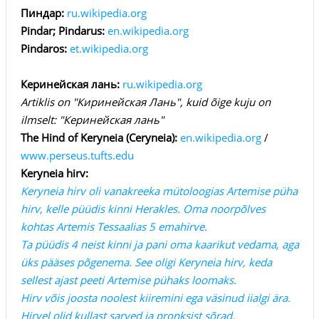
Пиндар:
ru.wikipedia.org
Pindar; Pindarus:
en.wikipedia.org
Pindaros:
et.wikipedia.org
Керинейская лань:
ru.wikipedia.org
Artiklis on "Киринейская Лань", kuid õige kuju on
ilmselt: "Керинейская лань"
The Hind of Keryneia (Ceryneia):
en.wikipedia.org
/
www.perseus.tufts.edu
Keryneia hirv:
Keryneia hirv oli vanakreeka mütoloogias Artemise püha
hirv, kelle püüdis kinni Herakles. Oma noorpõlves
kohtas Artemis Tessaalias 5 emahirve.
Ta püüdis 4 neist kinni ja pani oma kaarikut vedama, aga
üks pääses põgenema. See oligi Keryneia hirv, keda
sellest ajast peeti Artemise pühaks loomaks.
Hirv võis joosta noolest kiiremini ega väsinud iialgi ära.
Hirvel olid kullast sarved ja pronksist sõrad.