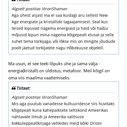
Algselt postitas VironShaman
Aga ühest asjast ma ei saa kuidagi aru sellest New
Age energiate ja kristallide tagaajamisest. Seal kus
teised kipuvad nägema energiaid ja häid või halbu
mõjusid kipun mina nägema kõigepealt elusat ja selle
suhet tema torkijaga, või lõkse mis on mingite jõudude
poolt jäetud torkijatele nagu Hõbekuuse objektil.
Ma usun, et see teeb lõpuks ühe ja sama välja -
energia(kristall) on üldistus, metafoor. Meil kõigil on
oma viis maailma vaatlemiseks.
Tsitaat:
Algselt postitas VironShaman
Mis aga puutub vanadesse kultuuridesse siis huvitaks
kõigepealt kuna kahepaiksete seltskond Ameerikas
nähtavale ilmub ja Ameerika valitsuse
kokkuleppeallkirjaga vehkides meid kõiki Orioni