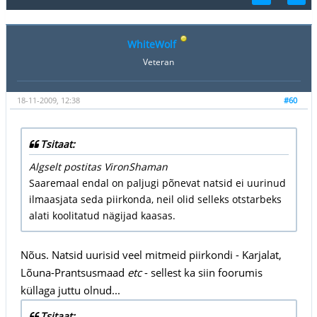
WhiteWolf
Veteran
18-11-2009, 12:38
#60
Tsitaat:
Algselt postitas VironShaman
Saaremaal endal on paljugi põnevat natsid ei uurinud
ilmaasjata seda piirkonda, neil olid selleks otstarbeks
alati koolitatud nägijad kaasas.
Nõus. Natsid uurisid veel mitmeid piirkondi - Karjalat,
Lõuna-Prantsusmaad
etc
- sellest ka siin foorumis
küllaga juttu olnud...
Tsitaat: