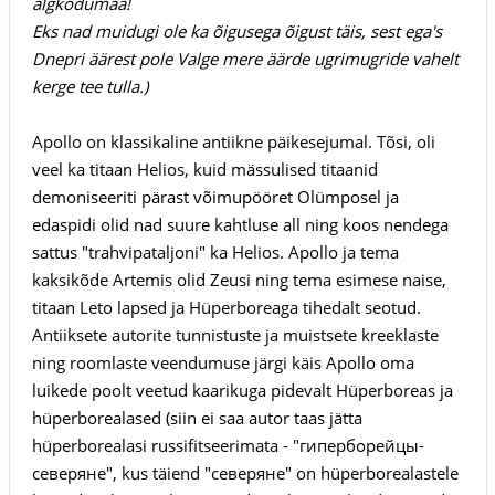
algkodumaa!
Eks nad muidugi ole ka õigusega õigust täis, sest ega's
Dnepri äärest pole Valge mere äärde ugrimugride vahelt
kerge tee tulla.)
Apollo on klassikaline antiikne päikesejumal. Tõsi, oli
veel ka titaan Helios, kuid mässulised titaanid
demoniseeriti pärast võimupööret Olümposel ja
edaspidi olid nad suure kahtluse all ning koos nendega
sattus "trahvipataljoni" ka Helios. Apollo ja tema
kaksikõde Artemis olid Zeusi ning tema esimese naise,
titaan Leto lapsed ja Hüperboreaga tihedalt seotud.
Antiiksete autorite tunnistuste ja muistsete kreeklaste
ning roomlaste veendumuse järgi käis Apollo oma
luikede poolt veetud kaarikuga pidevalt Hüperboreas ja
hüperborealased (siin ei saa autor taas jätta
hüperborealasi russifitseerimata - "гиперборейцы-
северяне", kus täiend "северяне" on hüperborealastele