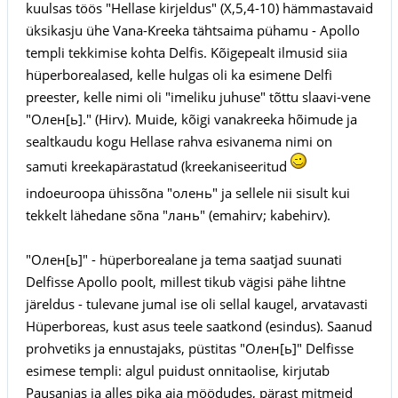
kuulsas töös "Hellase kirjeldus" (X,5,4-10) hämmastavaid
üksikasju ühe Vana-Kreeka tähtsaima pühamu - Apollo
templi tekkimise kohta Delfis. Kõigepealt ilmusid siia
hüperborealased, kelle hulgas oli ka esimene Delfi
preester, kelle nimi oli "imeliku juhuse" tõttu slaavi-vene
"Олен[ь]." (Hirv). Muide, kõigi vanakreeka hõimude ja
sealtkaudu kogu Hellase rahva esivanema nimi on
samuti kreekapärastatud (kreekaniseeritud
indoeuroopa ühissõna "олень" ja sellele nii sisult kui
tekkelt lähedane sõna "лань" (emahirv; kabehirv).
"Олен[ь]" - hüperborealane ja tema saatjad suunati
Delfisse Apollo poolt, millest tikub vägisi pähe lihtne
järeldus - tulevane jumal ise oli sellal kaugel, arvatavasti
Hüperboreas, kust asus teele saatkond (esindus). Saanud
prohvetiks ja ennustajaks, püstitas "Олен[ь]" Delfisse
esimese templi: algul puidust onnitaolise, kirjutab
Pausanias ja alles pika aja möödudes, pärast mitmeid