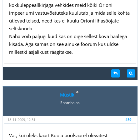
kokkuleppeallkirjaga vehkides meid kõiki Orioni
impeeriumi vastuvõetuteks kuulutab ja mida selle kohta
ütlevad teised, need kes ei kuulu Orioni lihasööjate
seltskonda.
Näha võib paljugi kuid kas on õige sellest kõva häälega
kisada. Aga samas on see ainuke foorum kus üldse
millestki asjalikust räägitakse.
Müstik
Shambalas
18-11-2009, 12:31
#59
Vat, kui oleks kaart Koola poolsaarel olevatest