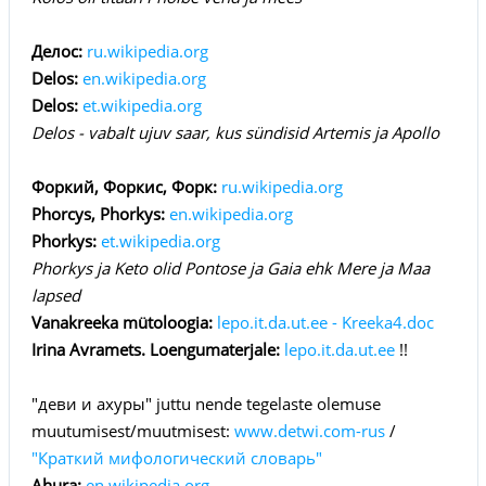
Делос:
ru.wikipedia.org
Delos:
en.wikipedia.org
Delos:
et.wikipedia.org
Delos - vabalt ujuv saar, kus sündisid Artemis ja Apollo
Форкий, Форкис, Форк:
ru.wikipedia.org
Phorcys, Phorkys:
en.wikipedia.org
Phorkys:
et.wikipedia.org
Phorkys ja Keto olid Pontose ja Gaia ehk Mere ja Maa
lapsed
Vanakreeka mütoloogia:
lepo.it.da.ut.ee - Kreeka4.doc
Irina Avramets. Loengumaterjale:
lepo.it.da.ut.ee
!!
"деви и ахуры" juttu nende tegelaste olemuse
muutumisest/muutmisest:
www.detwi.com-rus
/
"Краткий мифологический словарь"
Ahura:
en.wikipedia.org