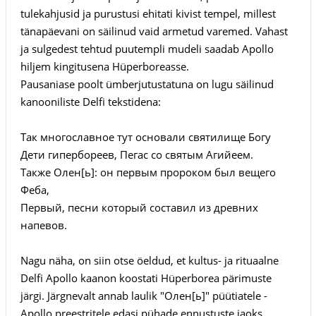
tulekahjusid ja purustusi ehitati kivist tempel, millest
tänapäevani on säilinud vaid armetud varemed. Vahast
ja sulgedest tehtud puutempli mudeli saadab Apollo
hiljem kingitusena Hüperboreasse.
Pausaniase poolt ümberjutustatuna on lugu säilinud
kanooniliste Delfi tekstidena:
Так многославное тут основали святилище Богу
Дети гипербореев, Пегас со святым Агийеем.
Также Олен[ь]: он первым пророком был вещего
Феба,
Первый, песни который составил из древних
напевов.
Nagu näha, on siin otse öeldud, et kultus- ja rituaalne
Delfi Apollo kaanon koostati Hüperborea pärimuste
järgi. Järgnevalt annab laulik "Олен[ь]" püütiatele -
Apollo preestritele edasi pühade ennustuste jaoks