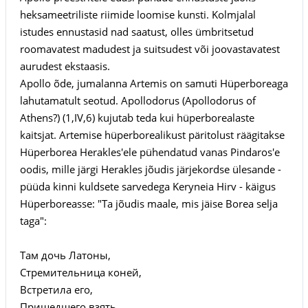
heksameetriliste riimide loomise kunsti. Kolmjalal
istudes ennustasid nad saatust, olles ümbritsetud
roomavatest madudest ja suitsudest või joovastavatest
aurudest ekstaasis.
Apollo õde, jumalanna Artemis on samuti Hüperboreaga
lahutamatult seotud. Apollodorus (Apollodorus of
Athens?) (1,IV,6) kujutab teda kui hüperborealaste
kaitsjat. Artemise hüperborealikust päritolust räägitakse
Hüperborea Herakles'ele pühendatud vanas Pindaros'e
oodis, mille järgi Herakles jõudis järjekordse ülesande -
püüda kinni kuldsete sarvedega Keryneia Hirv - käigus
Hüperboreasse: "Ta jõudis maale, mis jäise Borea selja
taga":
Там дочь Латоны,
Стремительница коней,
Встретила его,
Пришедшего взять