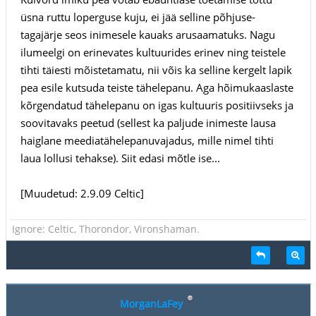
üsna ruttu loperguse kuju, ei jää selline põhjuse-
tagajärje seos inimesele kauaks arusaamatuks. Nagu
ilumeelgi on erinevates kultuurides erinev ning teistele
tihti täiesti mõistetamatu, nii võis ka selline kergelt lapik
pea esile kutsuda teiste tähelepanu. Aga hõimukaaslaste
kõrgendatud tähelepanu on igas kultuuris positiivseks ja
soovitavaks peetud (sellest ka paljude inimeste lausa
haiglane meediatähelepanuvajadus, mille nimel tihti
laua lollusi tehakse). Siit edasi mõtle ise...
[Muudetud: 2.9.09 Celtic]
Ignore: Celtic, Thorondor, Vironshaman.
MorganLaFey