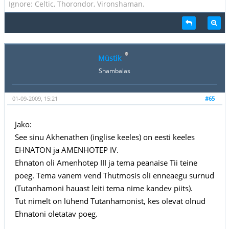
Ignore: Celtic, Thorondor, Vironshaman.
Müstik
Shambalas
01-09-2009, 15:21
#65
Jako:
See sinu Akhenathen (inglise keeles) on eesti keeles
EHNATON ja AMENHOTEP IV.
Ehnaton oli Amenhotep III ja tema peanaise Tii teine
poeg. Tema vanem vend Thutmosis oli enneaegu surnud
(Tutanhamoni hauast leiti tema nime kandev piits).
Tut nimelt on lühend Tutanhamonist, kes olevat olnud
Ehnatoni oletatav poeg.