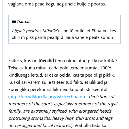
vaglana oma pead kogu aeg ühele küljele pööras.
Tsitaat:
Algselt postitas Müstik
Kus on tõendid, et Ehnaton, kes
oli 4 m pikk pandi peadpidi laua vahele peale sündi?
Esiteks, kus on
tõendid
tema nimetatud pikkuse kohta?
Teiseks, kuna minu teada pole tema muumiat 100%
kindlusega leitud, ei oska öelda, kas ta pea oligi piklik.
Kuskil sai varem sulle tsiteeritud fakti, et ülikuid ja
kuningliku perekonna liikmeid kujutati stiliseeritult
(
http://en.wikipedia.org/wiki/Echnaton
-
depictions of
members of the court, especially members of the royal
family, are extremely stylized, with elongated heads
protruding stomachs, heavy hips, thin arms and legs,
and exaggerated facial features.
). Võibolla teda ka