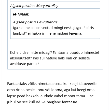
Algselt postitas MorganLaFey
Tsitaat:
Algselt postitas excubitoris
Iga selline asi on seotud mingi eeskujuga - "päris
lambist" ei hakka inimene midagi tegema.
Kohe üldse mitte midagi? Fantaasia puudub inimestel
absoluutselt? Kas sul natuke häbi kah on selliste
avalduste pärast?
Fantaasiaks võiks nimetada seda kui keegi tätoveerib
oma rinna peale linnu või looma, aga kui keegi oma
lapse pead hakkab laudade vahel moonutama.... sel
juhul on see küll VÄGA haiglane fantaasia.