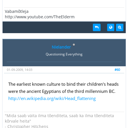
Vabamõtleja
http://www.youtube.com/TheElderm
Nielander
Questioning Everything
01-09-2009, 14:03
#60
The earliest known culture to bind their children's heads
were the ancient Egyptians of the third millennium BC.
http://en.wikipedia.org/wiki/Head_flattening
"Mida saab väita ilma tõenditeta, saab ka ilma tõenditeta
kõrvale heita"
- Christopher Hitchens