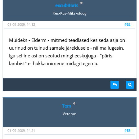
excubitoris
Kes-Kus-Miks-oloog
01-09-2009, 14:12
#62
Muideks - Elderm - mitmed teadlased kes seda asja on
uurinud on tulnud samale järeldusele - nii ma lugesin.
Iga selline asi on seotud mingi eeskujuga - "päris
lambist" ei hakka inimene midagi tegema.
Tom
Veteran
01-09-2009, 14:21
#63