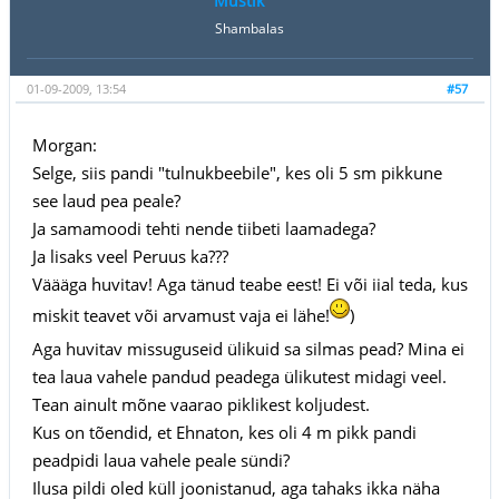
Müstik
Shambalas
01-09-2009, 13:54
#57
Morgan:
Selge, siis pandi "tulnukbeebile", kes oli 5 sm pikkune
see laud pea peale?
Ja samamoodi tehti nende tiibeti laamadega?
Ja lisaks veel Peruus ka???
Väääga huvitav! Aga tänud teabe eest! Ei või iial teda, kus
miskit teavet või arvamust vaja ei lähe!
)
Aga huvitav missuguseid ülikuid sa silmas pead? Mina ei
tea laua vahele pandud peadega ülikutest midagi veel.
Tean ainult mõne vaarao piklikest koljudest.
Kus on tõendid, et Ehnaton, kes oli 4 m pikk pandi
peadpidi laua vahele peale sündi?
Ilusa pildi oled küll joonistanud, aga tahaks ikka näha