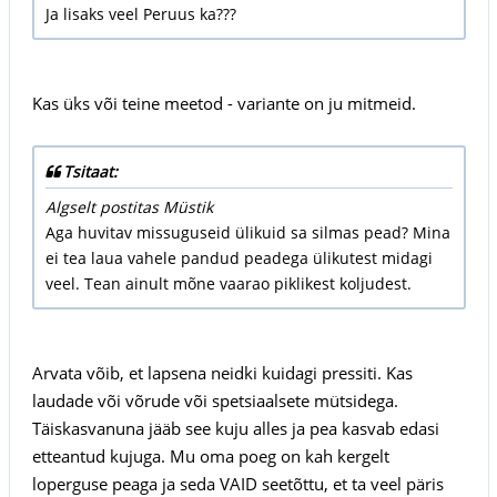
Ja lisaks veel Peruus ka???
Kas üks või teine meetod - variante on ju mitmeid.
Tsitaat:
Algselt postitas Müstik
Aga huvitav missuguseid ülikuid sa silmas pead? Mina
ei tea laua vahele pandud peadega ülikutest midagi
veel. Tean ainult mõne vaarao piklikest koljudest.
Arvata võib, et lapsena neidki kuidagi pressiti. Kas
laudade või võrude või spetsiaalsete mütsidega.
Täiskasvanuna jääb see kuju alles ja pea kasvab edasi
etteantud kujuga. Mu oma poeg on kah kergelt
loperguse peaga ja seda VAID seetõttu, et ta veel päris