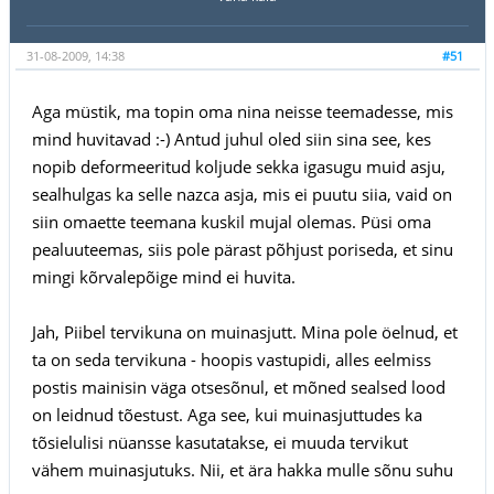
31-08-2009, 14:38
#51
Aga müstik, ma topin oma nina neisse teemadesse, mis
mind huvitavad :-) Antud juhul oled siin sina see, kes
nopib deformeeritud koljude sekka igasugu muid asju,
sealhulgas ka selle nazca asja, mis ei puutu siia, vaid on
siin omaette teemana kuskil mujal olemas. Püsi oma
pealuuteemas, siis pole pärast põhjust poriseda, et sinu
mingi kõrvalepõige mind ei huvita.
Jah, Piibel tervikuna on muinasjutt. Mina pole öelnud, et
ta on seda tervikuna - hoopis vastupidi, alles eelmiss
postis mainisin väga otsesõnul, et mõned sealsed lood
on leidnud tõestust. Aga see, kui muinasjuttudes ka
tõsielulisi nüansse kasutatakse, ei muuda tervikut
vähem muinasjutuks. Nii, et ära hakka mulle sõnu suhu