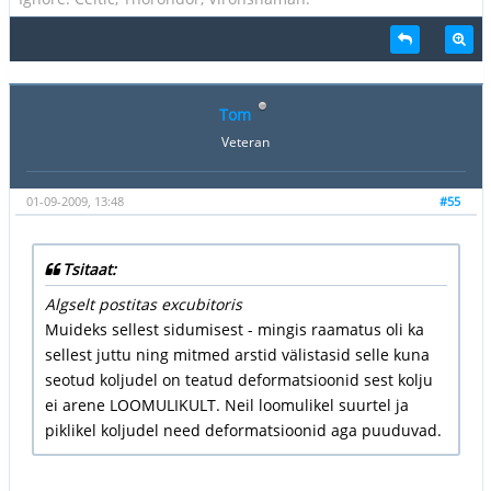
Tom
Veteran
01-09-2009, 13:48
#55
Tsitaat:
Algselt postitas excubitoris
Muideks sellest sidumisest - mingis raamatus oli ka
sellest juttu ning mitmed arstid välistasid selle kuna
seotud koljudel on teatud deformatsioonid sest kolju
ei arene LOOMULIKULT. Neil loomulikel suurtel ja
piklikel koljudel need deformatsioonid aga puuduvad.