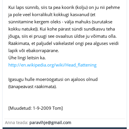
Kui laps sünnib, siis ta pea koorik (kolju) on ju nii pehme
ja pole veel korralikult kokkugi kasvanud (et
sünnitamine kergem oleks - välja mahuks (surutakse
kokku natuke)). Kui kohe pärast sündi sundkasvu teha
jõuga, siis ei pruugi see ovaalsus üldse ju võimatu olla.
Rääkimata, et paljudel väikelastel ongi pea alguses veidi
lapik või ebakorrapärane.
Ühe lingi leitsin ka.
http://en.wikipedia.org/wiki/Head_flattening
Igasugu hulle moeröögatusi on ajaloos olnud
(tänapeävast rääkimata).
[Muudetud: 1-9-2009 Tom]
Anna teada:
paravihje@gmail.com