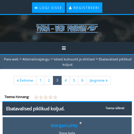
LOGI SISSE
REGISTREERI
>
>
>
Para-web
Alternatiivajalugu
Iidsed kultuurid ja ehitised
Ebatavalised piklikud
koljud.
(current)
Eelmine
1
2
3
4
5
6
Järgmine
Teema hinnang:
Ebatavalised piklikud koljud.
Teema režiimid
MorganLaFey
Vana kala