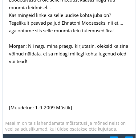
muumia leidmisel...
Kas mingeid linke ka selle uudise kohta juba on?
Tegelikult peavad paljud Ehnatoni Mooseseks, nii et....
aga ootame siis selle muumia leiu tulemused ära!
Morgan: Nii nagu mina praegu kirjutasin, oleksid ka sina
võinud näidata, et sa midagi millegi kohta lugenud oled
või tead!
[Muudetud: 1-9-2009 Müstik]
Maailm on täis lahendamata mõistatusi ja mõned neist on
veel saladuslikumad, kui üldse osatakse ette kujutada.