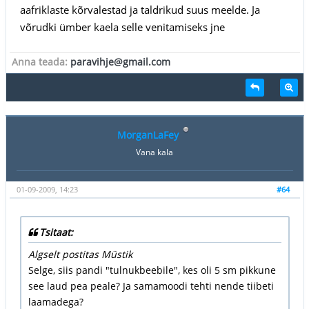
aafriklaste kõrvalestad ja taldrikud suus meelde. Ja
võrudki ümber kaela selle venitamiseks jne
Anna teada:
paravihje@gmail.com
MorganLaFey
Vana kala
01-09-2009, 14:23
#64
Tsitaat:
Algselt postitas Müstik
Selge, siis pandi "tulnukbeebile", kes oli 5 sm pikkune
see laud pea peale? Ja samamoodi tehti nende tiibeti
laamadega?