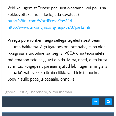
Veidike lugemist Texase pealuust (vaatame, kui palju sa
kokkuvõtteks mu linke lugeda suvatsed):
http://s8int.com/WordPress/?p=814
http://www.talkorigins.org/faqs/ce/3/part2.html
Praegu pole rohkem aega sellega tegeleda sest pean
liikuma hakkama. Aga igatahes on tore näha, et sa oled
ikkagi üsna tüüpiline: sa isegi EI PÜÜA oma teooriatele
mõlemapoolseid selgitusi otsida. Mina, näed, olen lausa
sunnitud kõigepealt parajamajutud läbi lugema ning siis
sinna kõrvale veel ka ümberlükkavaid tekste uurima.
Soovin sulle paaalju-paaaalju õnne ;-)
Ignore: Celtic, Thorondor, Vironshaman.