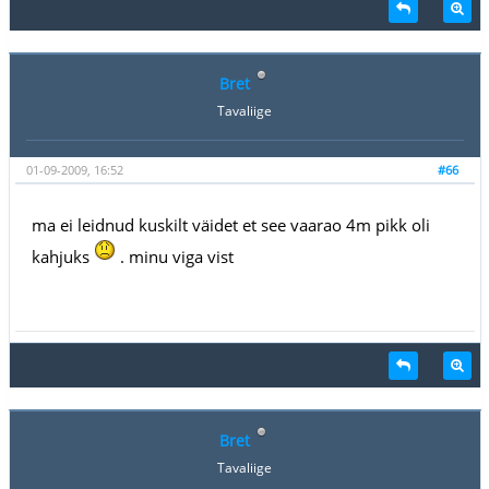
Bret
Tavaliige
01-09-2009, 16:52
#66
ma ei leidnud kuskilt väidet et see vaarao 4m pikk oli
kahjuks
. minu viga vist
Bret
Tavaliige