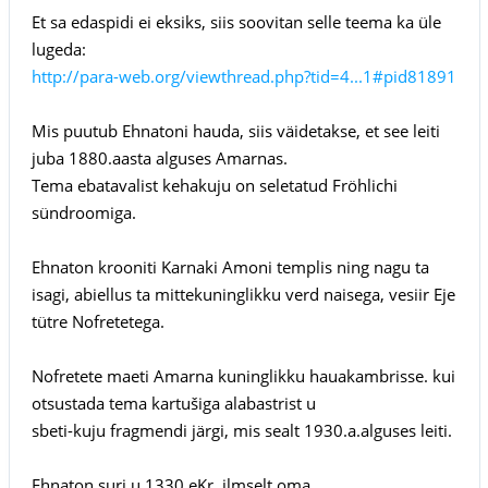
Et sa edaspidi ei eksiks, siis soovitan selle teema ka üle
lugeda:
http://para-web.org/viewthread.php?tid=4...1#pid81891
Mis puutub Ehnatoni hauda, siis väidetakse, et see leiti
juba 1880.aasta alguses Amarnas.
Tema ebatavalist kehakuju on seletatud Fröhlichi
sündroomiga.
Ehnaton krooniti Karnaki Amoni templis ning nagu ta
isagi, abiellus ta mittekuninglikku verd naisega, vesiir Eje
tütre Nofretetega.
Nofretete maeti Amarna kuninglikku hauakambrisse. kui
otsustada tema kartušiga alabastrist u
sbeti-kuju fragmendi järgi, mis sealt 1930.a.alguses leiti.
Ehnaton suri u.1330 eKr. ilmselt oma