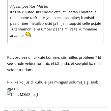
Algselt postitas Müstik
Kas sa kujutad siis endale ette, et vaarao Ehnaton ja
tema naine Nefretite (vaata eespool pilte!) kandsid
pea ümber metallvõrusid ja hiljem toppsid selle pojale
Tutanhamonile ka ümber pea? Hm! Väga kummaline
arvamus!
)
Kuivõrd see oli ülikute komme, siis milles probleem? Et
see sinule veider tundub, ei tähenda, et see pidi ka neile
veider tunduma.
Piklike koljusid, kuhu ei jää mingeid sidumisjälgi saab
aga nii:
Ignore: Celtic, Thorondor, Vironshaman.