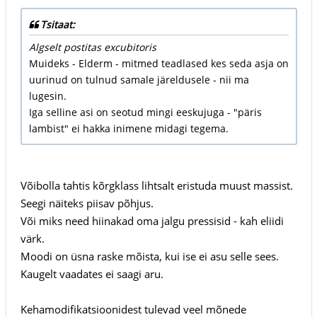
Tsitaat:
Algselt postitas excubitoris
Muideks - Elderm - mitmed teadlased kes seda asja on
uurinud on tulnud samale järeldusele - nii ma
lugesin.
Iga selline asi on seotud mingi eeskujuga - "päris
lambist" ei hakka inimene midagi tegema.
Võibolla tahtis kõrgklass lihtsalt eristuda muust massist.
Seegi näiteks piisav põhjus.
Või miks need hiinakad oma jalgu pressisid - kah eliidi
värk.
Moodi on üsna raske mõista, kui ise ei asu selle sees.
Kaugelt vaadates ei saagi aru.
Kehamodifikatsioonidest tulevad veel mõnede