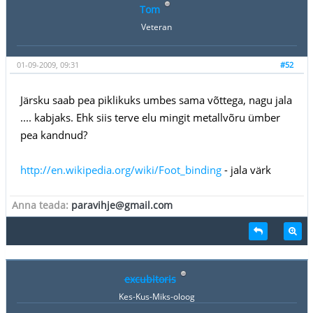
Tom
Veteran
01-09-2009, 09:31
#52
Järsku saab pea piklikuks umbes sama võttega, nagu jala
.... kabjaks. Ehk siis terve elu mingit metallvõru ümber
pea kandnud?
http://en.wikipedia.org/wiki/Foot_binding
- jala värk
Anna teada:
paravihje@gmail.com
excubitoris
Kes-Kus-Miks-oloog