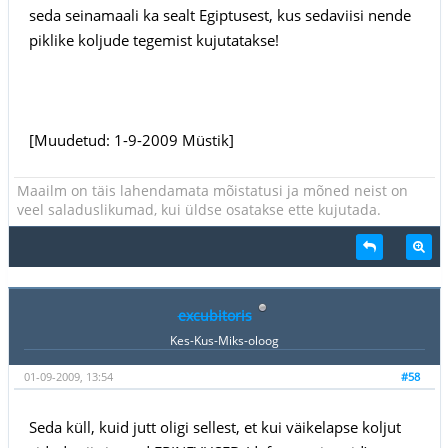
seda seinamaali ka sealt Egiptusest, kus sedaviisi nende
piklike koljude tegemist kujutatakse!
[Muudetud: 1-9-2009 Müstik]
Maailm on täis lahendamata mõistatusi ja mõned neist on
veel saladuslikumad, kui üldse osatakse ette kujutada.
excubitoris
Kes-Kus-Miks-oloog
01-09-2009, 13:54
#58
Seda küll, kuid jutt oligi sellest, et kui väikelapse koljut