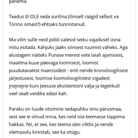
panema.
Teadus EI OLE seda surilina (ilmselt räägid sellest va
Torino omast?) ehtsaks tunnistanud.
Ma võin sulle neid piibli valesid seiku vajadusel üsna
mitu esitada. Kahjuks jääks siinsest ruumist väheks. Aga
alustagem näiteks Punase merest vete laiali ajamisest,
maailma kuue päevaga loomisest, loomist
puudutavatest nüanssidest - eriti nende kronoloogilisest
järjestusest, loomise kosmoloogilistest vigadest
jnejnejne kuni Jeesuse eksistentsini välja ja tegelikult
veel sealt veidike edasi kah.
Paraku on luude otsimine sedapuhku sinu pärusmaa,
sest see ei olnud mina, kes neid siia teemasse toppima
hakkas. Nii, et see, kes teema üles võttis ja nende
olemasolu kinnitab, see ka otsigu.