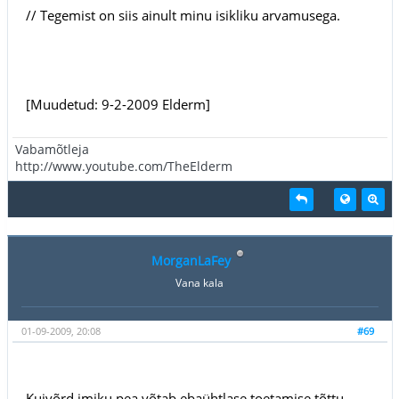
// Tegemist on siis ainult minu isikliku arvamusega.
[Muudetud: 9-2-2009 Elderm]
Vabamõtleja
http://www.youtube.com/TheElderm
MorganLaFey
Vana kala
01-09-2009, 20:08
#69
Kuivõrd imiku pea võtab ebaühtlase toetamise tõttu