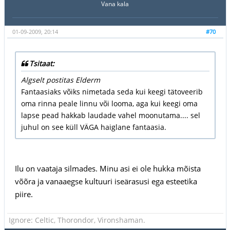
Vana kala
01-09-2009, 20:14
#70
Tsitaat:
Algselt postitas Elderm
Fantaasiaks võiks nimetada seda kui keegi tätoveerib
oma rinna peale linnu või looma, aga kui keegi oma
lapse pead hakkab laudade vahel moonutama.... sel
juhul on see küll VÄGA haiglane fantaasia.
Ilu on vaataja silmades. Minu asi ei ole hukka mõista
võõra ja vanaaegse kultuuri iseärasusi ega esteetika
piire.
Ignore: Celtic, Thorondor, Vironshaman.