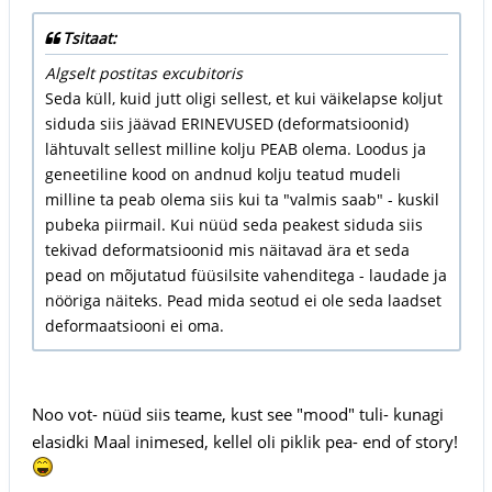
Tsitaat:
Algselt postitas excubitoris
Seda küll, kuid jutt oligi sellest, et kui väikelapse koljut
siduda siis jäävad ERINEVUSED (deformatsioonid)
lähtuvalt sellest milline kolju PEAB olema. Loodus ja
geneetiline kood on andnud kolju teatud mudeli
milline ta peab olema siis kui ta "valmis saab" - kuskil
pubeka piirmail. Kui nüüd seda peakest siduda siis
tekivad deformatsioonid mis näitavad ära et seda
pead on mõjutatud füüsilsite vahenditega - laudade ja
nööriga näiteks. Pead mida seotud ei ole seda laadset
deformaatsiooni ei oma.
Noo vot- nüüd siis teame, kust see "mood" tuli- kunagi
elasidki Maal inimesed, kellel oli piklik pea- end of story!