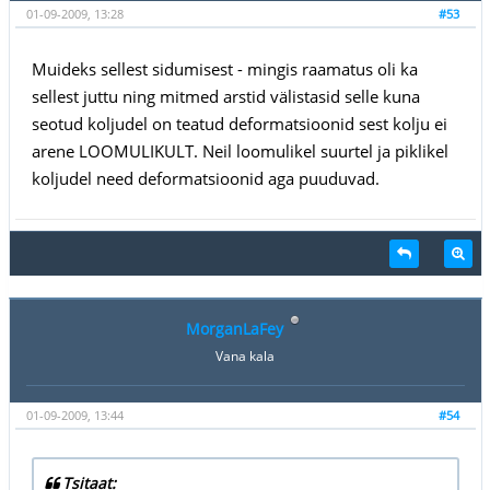
01-09-2009, 13:28
#53
Muideks sellest sidumisest - mingis raamatus oli ka
sellest juttu ning mitmed arstid välistasid selle kuna
seotud koljudel on teatud deformatsioonid sest kolju ei
arene LOOMULIKULT. Neil loomulikel suurtel ja piklikel
koljudel need deformatsioonid aga puuduvad.
MorganLaFey
Vana kala
01-09-2009, 13:44
#54
Tsitaat: