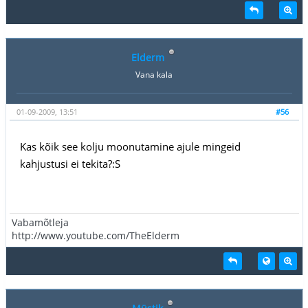
Elderm
Vana kala
01-09-2009, 13:51
#56
Kas kõik see kolju moonutamine ajule mingeid
kahjustusi ei tekita?:S
Vabamõtleja
http://www.youtube.com/TheElderm