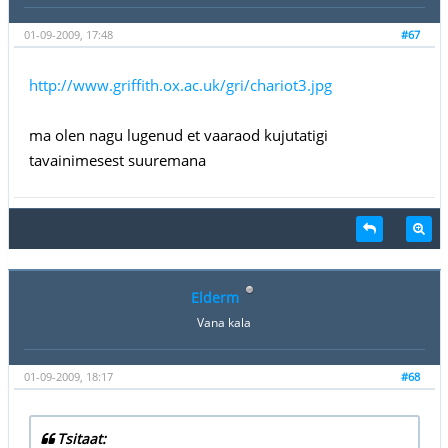
01-09-2009, 17:48
#67
http://www.griffith.ox.ac.uk/gri/chariot3.jpg
ma olen nagu lugenud et vaaraod kujutatigi
tavainimesest suuremana
Elderm
Vana kala
01-09-2009, 18:17
#68
Tsitaat: