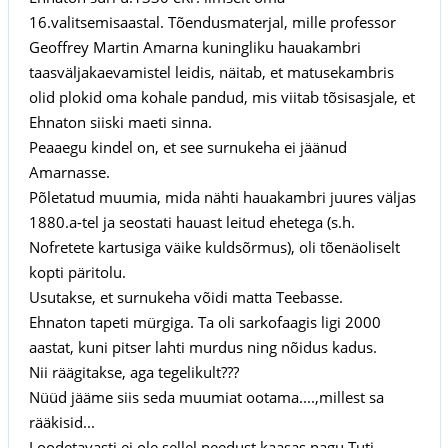
16.valitsemisaastal. Tõendusmaterjal, mille professor
Geoffrey Martin Amarna kuningliku hauakambri
taasväljakaevamistel leidis, näitab, et matusekambris
olid plokid oma kohale pandud, mis viitab tõsisasjale, et
Ehnaton siiski maeti sinna.
Peaaegu kindel on, et see surnukeha ei jäänud
Amarnasse.
Põletatud muumia, mida nähti hauakambri juures väljas
1880.a-tel ja seostati hauast leitud ehetega (s.h.
Nofretete kartusiga väike kuldsõrmus), oli tõenäoliselt
kopti päritolu.
Usutakse, et surnukeha võidi matta Teebasse.
Ehnaton tapeti mürgiga. Ta oli sarkofaagis ligi 2000
aastat, kuni pitser lahti murdus ning nõidus kadus.
Nii räägitakse, aga tegelikult???
Nüüd jääme siis seda muumiat ootama....,millest sa
rääkisid...
Loodetavasti ei ole sellel needust kaasas nagu Tuti