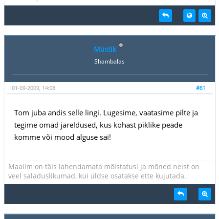
Müstik
Shambalas
01-09-2009, 14:08
#61
Tom juba andis selle lingi. Lugesime, vaatasime pilte ja
tegime omad järeldused, kus kohast piklike peade
komme või mood alguse sai!
Maailm on täis lahendamata mõistatusi ja mõned neist on
veel saladuslikumad, kui üldse osatakse ette kujutada.