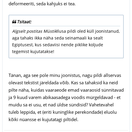
deformeeriti, seda kahjuks ei tea.
Tsitaat:
Algselt postitas Müstik
Ilusa pildi oled küll joonistanud,
aga tahaks ikka näha seda seinamaali ka sealt
Egiptusest, kus sedaviisi nende piklike koljude
tegemist kujutatakse!
Tänan, aga see pole minu joonistus, nagu pildi allservas
olevast tekstist järeldada võib. Kas sa tahaksid ka neid
pilte näha, kuidas vaaraeode emad vaaraosid sünnitavad
ja 9 kuud varem abikaasadega voodis mürgeldavad - et
muidu sa ei usu, et nad üldse sündisid? Vahetevahel
tuleb leppida, et (eriti kuninglike perekondade) eluolu
kõiki nüansse ei kujutatagi piltidel.