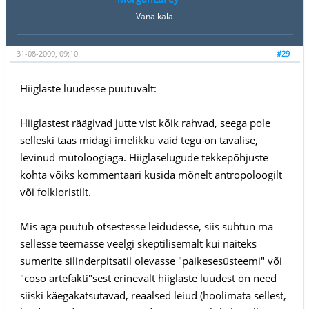
Vana kala
31-08-2009, 09:10
#29
Hiiglaste luudesse puutuvalt:
Hiiglastest räägivad jutte vist kõik rahvad, seega pole
selleski taas midagi imelikku vaid tegu on tavalise,
levinud mütoloogiaga. Hiiglaselugude tekkepõhjuste
kohta võiks kommentaari küsida mõnelt antropoloogilt
või folkloristilt.
Mis aga puutub otsestesse leidudesse, siis suhtun ma
sellesse teemasse veelgi skeptilisemalt kui näiteks
sumerite silinderpitsatil olevasse "päikesesüsteemi" või
"coso artefakti"sest erinevalt hiiglaste luudest on need
siiski käegakatsutavad, reaalsed leiud (hoolimata sellest,