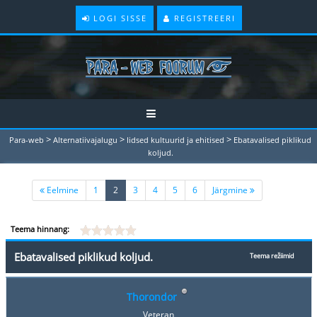
LOGI SISSE
REGISTREERI
>
>
>
Para-web
Alternatiivajalugu
Iidsed kultuurid ja ehitised
Ebatavalised piklikud
koljud.
(current)
Eelmine
1
2
3
4
5
6
Järgmine
Teema hinnang:
Ebatavalised piklikud koljud.
Teema režiimid
Thorondor
Veteran