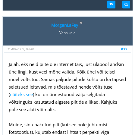
MorganLaFey
Vana kala
31-08-2009, 09:48
#33
Jajah, eks neid pilte ole internet täis, just ülapool andsin
ühe lingi, kust veel mõne valida. Kõik ühel või teisel
moel võltsitud. Samas paljude piltide kohta on ka täpsed
seletsued leitavad, mis tõestavad nende võltsituse
(
näiteks see
) kui on õnnestunud välja selgitada
võltsinguks kasutatud algsete piltide allikad. Kahjuks
pole see alati võimalik.
Muide, sinu pakutud pilt (kui see pole juhtumisi
fototöötlus), kujutab endast lihtsalt perpektiiviga