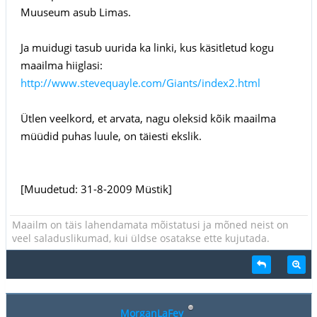
Muuseum asub Limas.
Ja muidugi tasub uurida ka linki, kus käsitletud kogu
maailma hiiglasi:
http://www.stevequayle.com/Giants/index2.html
Ütlen veelkord, et arvata, nagu oleksid kõik maailma
müüdid puhas luule, on täiesti ekslik.
[Muudetud: 31-8-2009 Müstik]
Maailm on täis lahendamata mõistatusi ja mõned neist on
veel saladuslikumad, kui üldse osatakse ette kujutada.
MorganLaFey