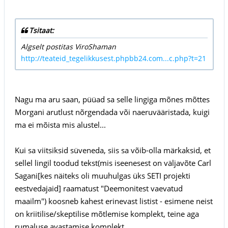
Tsitaat:
Algselt postitas ViroShaman
http://teateid_tegelikkusest.phpbb24.com...c.php?t=21
Nagu ma aru saan, püüad sa selle lingiga mõnes mõttes
Morgani arutlust nõrgendada või naeruvääristada, kuigi
ma ei mõista mis alustel...
Kui sa viitsiksid süveneda, siis sa võib-olla märkaksid, et
sellel lingil toodud tekst(mis iseenesest on väljavõte Carl
Sagani[kes näiteks oli muuhulgas üks SETI projekti
eestvedajaid] raamatust "Deemonitest vaevatud
maailm") koosneb kahest erinevast listist - esimene neist
on kriitilise/skeptilise mõtlemise komplekt, teine aga
rumaluse avastamise komplekt...