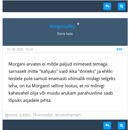
MorganLaFey
Vana kala
31-08-2009, 10:24
#39
Morgani arvates ei mõtle paljud inimesed temaga
sarnaselt mitte "kahjuks" vaid ikka "õnneks" ja ehkki
teistele pole samuti enamasti võimalik midagi selgeks
teha, on ka Morganil selline lootus, et nii mõnigi
kahevahel olija või muidu arukam parahuviline saab
lõpuks asjadele pihta.
Ignore: Celtic, Thorondor, Vironshaman.