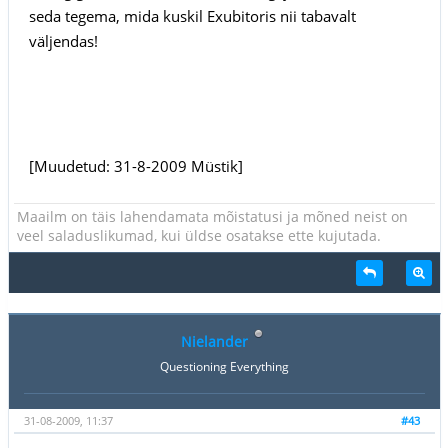
seda tegema, mida kuskil Exubitoris nii tabavalt
väljendas!
[Muudetud: 31-8-2009 Müstik]
Maailm on täis lahendamata mõistatusi ja mõned neist on
veel saladuslikumad, kui üldse osatakse ette kujutada.
Nielander
Questioning Everything
31-08-2009, 11:37
#43