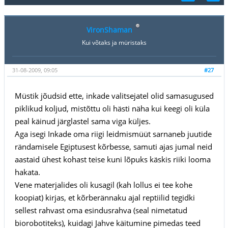
VironShaman
Kui võtaks ja müristaks
31-08-2009, 09:05
#27
Müstik jõudsid ette, inkade valitsejatel olid samasugused
piklikud koljud, mistõttu oli hästi näha kui keegi oli küla
peal käinud järglastel sama viga küljes.
Aga isegi Inkade oma riigi leidmismüüt sarnaneb juutide
rändamisele Egiptusest kõrbesse, samuti ajas jumal neid
aastaid ühest kohast teise kuni lõpuks käskis riiki looma
hakata.
Vene materjalides oli kusagil (kah lollus ei tee kohe
koopiat) kirjas, et kõrberännaku ajal reptiilid tegidki
sellest rahvast oma esindusrahva (seal nimetatud
biorobotiteks), kuidagi Jahve käitumine pimedas teed