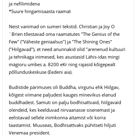
ja nefilimidena
*Suure hingamisaasta raamat
Neist vanimad on sumeri tekstid. Christian ja Joy O
´Brien tõestavad oma raamatutes "The Genius of the
Few" ("Väheste geniaalsus") ja "The Shining Ones"
("Hiilgavad"), et need anunnakid olid "arenenud kultuuri
ja tehnikaga inimesed, kes asustasid Lähis-idas mingi
mägioru umbes a. 8200 eKr ning rajasid kõigepealt
põllunduskeskuse (Eedeni aia).
Budistide pärimuses oli Buddha, virgunu ehk Hiilgav,
kõigest viimane paljudest kauges minevikus elanud
buddhadest. Samuti on palju bodhisattvaid, hiilgavaid
olendeid, kes keelduvad nirvaanasse sisenemast ja
eelistavad sellele inimkonna aitamist või korra
taastamist. Muuseas, Bodhisattvaks pühitseti hiljuti
Venemaa president.