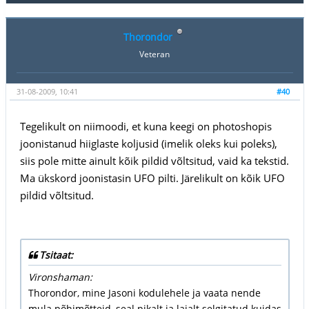
Thorondor
Veteran
31-08-2009, 10:41
#40
Tegelikult on niimoodi, et kuna keegi on photoshopis
joonistanud hiiglaste koljusid (imelik oleks kui poleks),
siis pole mitte ainult kõik pildid võltsitud, vaid ka tekstid.
Ma ükskord joonistasin UFO pilti. Järelikult on kõik UFO
pildid võltsitud.
Tsitaat:
Vironshaman:
Thorondor, mine Jasoni kodulehele ja vaata nende
mula põhimõtteid, seal pikalt ja laialt selgitatud kuidas