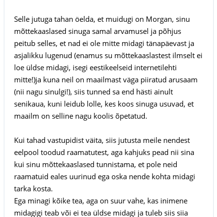
Selle jutuga tahan öelda, et muidugi on Morgan, sinu
mõttekaaslased sinuga samal arvamusel ja põhjus
peitub selles, et nad ei ole mitte midagi tänapäevast ja
asjalikku lugenud (enamus su mõttekaaslastest ilmselt ei
loe üldse midagi, isegi eestikeelseid internetilehti
mitte!)ja kuna neil on maailmast väga piiratud arusaam
(nii nagu sinulgi!), siis tunned sa end hästi ainult
senikaua, kuni leidub lolle, kes koos sinuga usuvad, et
maailm on selline nagu koolis õpetatud.
Kui tahad vastupidist väita, siis jutusta meile nendest
eelpool toodud raamatutest, aga kahjuks pead nii sina
kui sinu mõttekaaslased tunnistama, et pole neid
raamatuid eales uurinud ega oska nende kohta midagi
tarka kosta.
Ega minagi kõike tea, aga on suur vahe, kas inimene
midagigi teab või ei tea üldse midagi ja tuleb siis siia