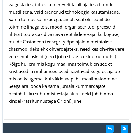
valgustades, toites ja merevett laiali ajades ei tundu
müstilisena, vaid arenenud tehnoloogia kasutamisena.
Sama toimus ka Inkadega, ainult seal oli reptiilide
toitmine lihaga teist moodi organiseeritud, preestrid
lihtsalt tõurastasid vastava reptiilidele vajaliku koguse,
muide Castaneda tensegrity õpetajaid nimetatakse
chasmoolideks ehk ohverdajateks, need kes ohvrite vere
vererenni lasksid (need juba siis asteekide kultuurist).
Kõige hullem mis kogu maailmas toimub on see et
kristlased ja muhameedlased hävitavad kogu esiajaloo
mis on kaugemal kui väidetav piibli maailmaloomine.
Seega ära looda ka sama jumala kummardajate
heatahtlikku suhtumist esiajalukku, neid juhib oma
kindel (rassitunnustega Orioni) juhe.
.