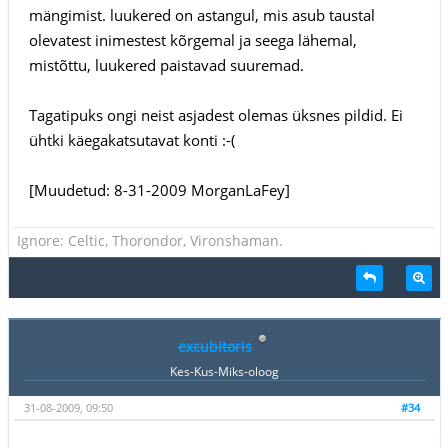
mängimist. luukered on astangul, mis asub taustal
olevatest inimestest kõrgemal ja seega lähemal,
mistõttu, luukered paistavad suuremad.
Tagatipuks ongi neist asjadest olemas üksnes pildid. Ei
ühtki käegakatsutavat konti :-(
[Muudetud: 8-31-2009 MorganLaFey]
Ignore: Celtic, Thorondor, Vironshaman.
excubitoris
Kes-Kus-Miks-oloog
31-08-2009, 09:50
#34