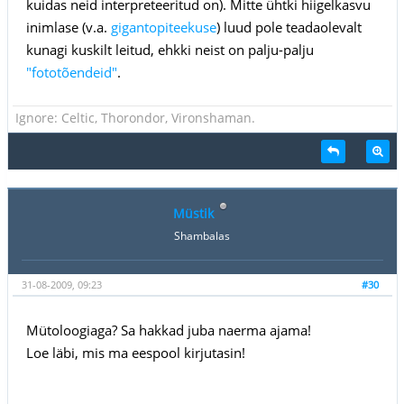
kuidas neid interpreteeritud on). Mitte ühtki hiigelkasvu
inimlase (v.a.
gigantopiteekuse
) luud pole teadaolevalt
kunagi kuskilt leitud, ehkki neist on palju-palju
"fototõendeid"
.
Ignore: Celtic, Thorondor, Vironshaman.
Müstik
Shambalas
31-08-2009, 09:23
#30
Mütoloogiaga? Sa hakkad juba naerma ajama!
Loe läbi, mis ma eespool kirjutasin!