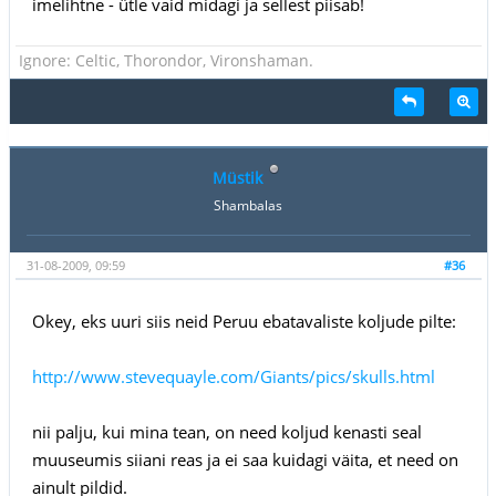
imelihtne - ütle vaid midagi ja sellest piisab!
Ignore: Celtic, Thorondor, Vironshaman.
Müstik
Shambalas
31-08-2009, 09:59
#36
Okey, eks uuri siis neid Peruu ebatavaliste koljude pilte:
http://www.stevequayle.com/Giants/pics/skulls.html
nii palju, kui mina tean, on need koljud kenasti seal
muuseumis siiani reas ja ei saa kuidagi väita, et need on
ainult pildid.