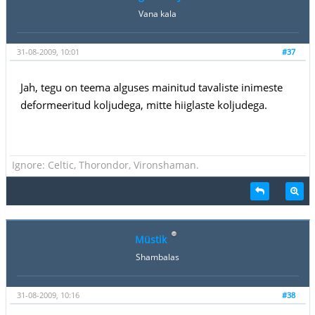
Vana kala
31-08-2009, 10:01
#37
Jah, tegu on teema alguses mainitud tavaliste inimeste
deformeeritud koljudega, mitte hiiglaste koljudega.
Ignore: Celtic, Thorondor, Vironshaman.
Müstik
Shambalas
31-08-2009, 10:16
#38