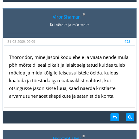
VironShaman
Kui võtaks ja müristaks
31-08-2009, 09:09
#28
Thorondor, mine Jasoni kodulehele ja vaata nende mula
põhimõtteid, seal pikalt ja laialt selgitatud kuidas tuleb
mõelda ja mida kõigile teiseusulistele öelda, kuidas
kaaluda ja tõestada iga ebatavaklist nähtust, kui
otsingusse jason sisse lüüa, saad naerda kristlaste
arvamusunenäost skeptikute ja satanistide kohta.
MorganLaFey