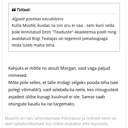
Tsitaat:
Algselt postitas excubitoris
Kulla Müstik, kuidas sa siis aru ei saa - seni kuni seda
pole kinnitatud Eesti "Teaduste" Akadeemia poolt ning
avaldatud Riigi Teatajas on tegemist jamaloogiaga
mida tuleb maha teha.
Kahjuks ei mõtle nii ainult Morgan, vaid väga paljud
inimesed.
Mõte pole selles, et talle midagi selgeks püüda teha (see
polegi võimalik!), vaid seletada ka neile, kes niisugustest
asjadest üldse kunagi kuulnud ei ole. Samas saab
otsingute kaudu ka ise targemaks.
Maailm on täis lahendamata mõistatusi ja mõned neist on
veel saladuslikumad, kui üldse osatakse ette kujutada.