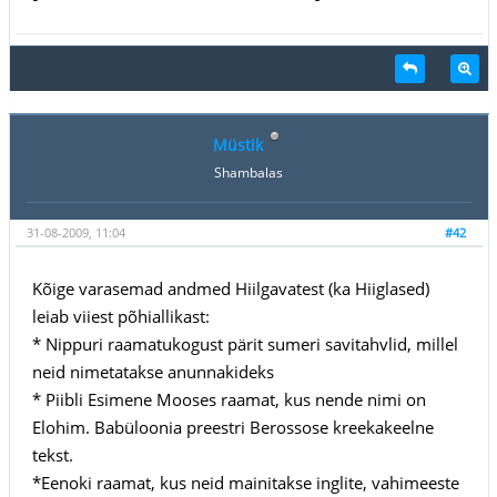
Müstik
Shambalas
31-08-2009, 11:04
#42
Kõige varasemad andmed Hiilgavatest (ka Hiiglased)
leiab viiest põhiallikast:
* Nippuri raamatukogust pärit sumeri savitahvlid, millel
neid nimetatakse anunnakideks
* Piibli Esimene Mooses raamat, kus nende nimi on
Elohim. Babüloonia preestri Berossose kreekakeelne
tekst.
*Eenoki raamat, kus neid mainitakse inglite, vahimeeste