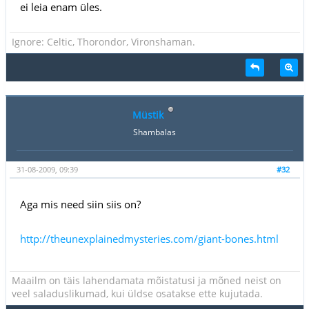
ei leia enam üles.
Ignore: Celtic, Thorondor, Vironshaman.
Müstik
Shambalas
31-08-2009, 09:39
#32
Aga mis need siin siis on?
http://theunexplainedmysteries.com/giant-bones.html
Maailm on täis lahendamata mõistatusi ja mõned neist on
veel saladuslikumad, kui üldse osatakse ette kujutada.