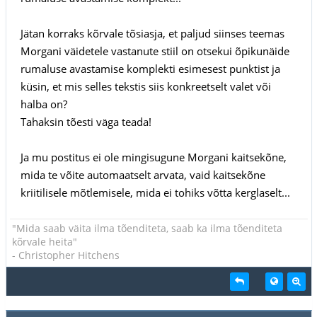
Jätan korraks kõrvale tõsiasja, et paljud siinses teemas
Morgani väidetele vastanute stiil on otsekui õpikunäide
rumaluse avastamise komplekti esimesest punktist ja
küsin, et mis selles tekstis siis konkreetselt valet või
halba on?
Tahaksin tõesti väga teada!
Ja mu postitus ei ole mingisugune Morgani kaitsekõne,
mida te võite automaatselt arvata, vaid kaitsekõne
kriitilisele mõtlemisele, mida ei tohiks võtta kerglaselt...
"Mida saab väita ilma tõenditeta, saab ka ilma tõenditeta
kõrvale heita"
- Christopher Hitchens