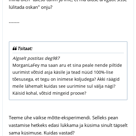
lülitada oskan" onju?
-------
Tsitaat:
Algselt postitas deg987
MorganLaFey ma saan aru et sina peale nende piltide
uurimist võtsid asja käsile ja tead nüüd 100%-lise
tõesusega, et tegu on inimese koljudega? Äkki räägid
meile lähemalt kuidas see uurimine sul välja nägi?
Käisid kohal, võtsid mingeid proove?
Teeme ühe väikse mõtte-eksperimendi. Selleks pean
vastamise hetkeks edasi lükkama ja küsima sinult täpselt
sama küsimuse. Kuidas vastad?