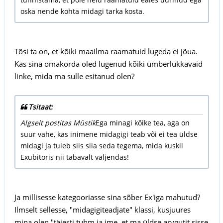
oska nende kohta midagi tarka kosta.
Tõsi ta on, et kõiki maailma raamatuid lugeda ei jõua.
Kas sina omakorda oled lugenud kõiki ümberlükkavaid
linke, mida ma sulle esitanud olen?
Tsitaat:
Algselt postitas Müstik
Ega minagi kõike tea, aga on
suur vahe, kas inimene midagigi teab või ei tea üldse
midagi ja tuleb siis siia seda tegema, mida kuskil
Exubitoris nii tabavalt väljendas!
Ja millisesse kategooriasse sina sõber Ex'iga mahutud?
Ilmselt sellesse, "midagigiteadjate" klassi, kusjuures
mina olen "täiesti tuhm ja ime, et ma üldse arvgutit sisse