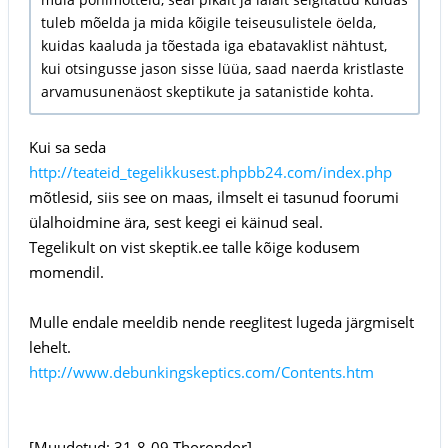
tuleb mõelda ja mida kõigile teiseusulistele öelda,
kuidas kaaluda ja tõestada iga ebatavaklist nähtust,
kui otsingusse jason sisse lüüa, saad naerda kristlaste
arvamusunenäost skeptikute ja satanistide kohta.
Kui sa seda
http://teateid_tegelikkusest.phpbb24.com/index.php
mõtlesid, siis see on maas, ilmselt ei tasunud foorumi
ülalhoidmine ära, sest keegi ei käinud seal.
Tegelikult on vist skeptik.ee talle kõige kodusem
momendil.
Mulle endale meeldib nende reeglitest lugeda järgmiselt
lehelt.
http://www.debunkingskeptics.com/Contents.htm
[Muudetud: 31-8-09 Thorondor]