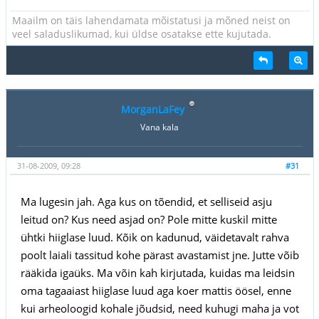
Maailm on täis lahendamata mõistatusi ja mõned neist on
veel saladuslikumad, kui üldse osatakse ette kujutada.
MorganLaFey
Vana kala
31-08-2009, 09:28
#31
Ma lugesin jah. Aga kus on tõendid, et selliseid asju
leitud on? Kus need asjad on? Pole mitte kuskil mitte
ühtki hiiglase luud. Kõik on kadunud, väidetavalt rahva
poolt laiali tassitud kohe pärast avastamist jne. Jutte võib
rääkida igaüks. Ma võin kah kirjutada, kuidas ma leidsin
oma tagaaiast hiiglase luud aga koer mattis öösel, enne
kui arheoloogid kohale jõudsid, need kuhugi maha ja vot