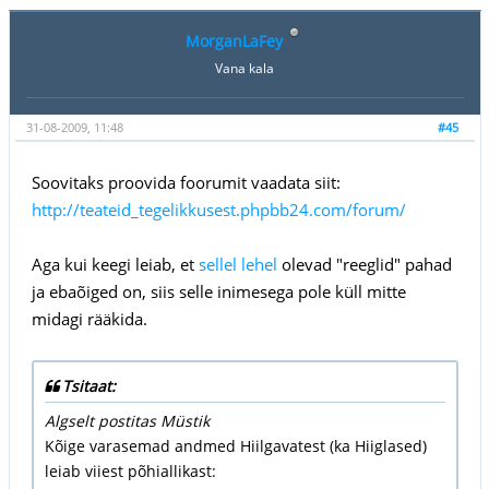
MorganLaFey
Vana kala
31-08-2009, 11:48
#45
Soovitaks proovida foorumit vaadata siit:
http://teateid_tegelikkusest.phpbb24.com/forum/
Aga kui keegi leiab, et
sellel lehel
olevad "reeglid" pahad
ja ebaõiged on, siis selle inimesega pole küll mitte
midagi rääkida.
Tsitaat:
Algselt postitas Müstik
Kõige varasemad andmed Hiilgavatest (ka Hiiglased)
leiab viiest põhiallikast: