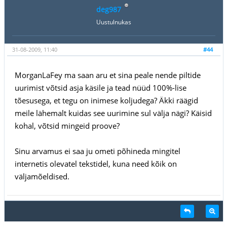
deg987
Uustulnukas
31-08-2009, 11:40
#44
MorganLaFey ma saan aru et sina peale nende piltide
uurimist võtsid asja käsile ja tead nüüd 100%-lise
tõesusega, et tegu on inimese koljudega? Äkki räägid
meile lähemalt kuidas see uurimine sul välja nägi? Käisid
kohal, võtsid mingeid proove?
Sinu arvamus ei saa ju ometi põhineda mingitel
internetis olevatel tekstidel, kuna need kõik on
väljamõeldised.