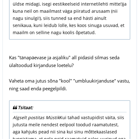
üldse midagi, isegi eestikeelseid internetilehti mitte!)ja
kuna neil on maailmast väga piiratud arusaam (nii
nagu sinulgi!), siis tunned sa end hästi ainult
senikaua, kuni leidub lolle, kes koos sinuga usuvad, et
maailm on selline nagu koolis õpetatud.
Kas "tänapäevase ja asjaliku" all pidasid silmas seda
ülaltoodud kirjanduse loetelu?
Vaheta oma jutus sõna "kool" "umbluukirjanduse" vastu,
ning saad enda peegelpildi.
Tsitaat:
Algselt postitas Müstik
Kui tahad vastupidist väita, siis
jutusta meile nendest eelpool toodud raamatutest,
aga kahjuks pead nii sina kui sinu mõttekaaslased
tunnistama, et pole neid raamatuid eales uurinud ega