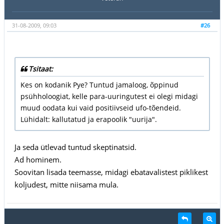
31-08-2009, 09:03
#26
Tsitaat:
Kes on kodanik Pye? Tuntud jamaloog, õppinud
psühholoogiat, kelle para-uuringutest ei olegi midagi
muud oodata kui vaid positiivseid ufo-tõendeid.
Lühidalt: kallutatud ja erapoolik "uurija".
Ja seda ütlevad tuntud skeptinatsid.
Ad hominem.
Soovitan lisada teemasse, midagi ebatavalistest piklikest
koljudest, mitte niisama mula.