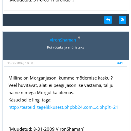
VironShaman
Kui võtaks ja müristaks
31-08-2009, 10:58
#41
Milline on Morganjasoni kümme mõtlemise käsku ?
Veel huvitavat, alati ei peagi Jason ise vastama, tal ju
naine nimega Morgul ka olemas.
Käsud selle lingi taga:
http://teateid_tegelikkusest.phpbb24.com...c.php?t=21
[Muudetud: 8-31-2009 VironShaman]