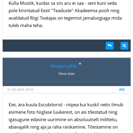
Kulla Müstik, kuidas sa siis aru ei saa - seni kuni seda
pole kinnitatud Eesti "Teaduste" Akadeemia poolt ning
avaldatud Riigi Teatajas on tegemist jamaloogiaga mida
tuleb maha teha.
MorganLaFey
Vana kala
31-08-2009, 09:55
#35
Eiei, ära kuula Excubitorist - niipea kui kuskil netis ilmub
esimene foto hiiglase luukerest, on asi tõestatud ning
igasugune edasine uurimine on absoluutselt mõttetu,
ebavajalik ning aja ja raha raiskamine. Tõestamine on