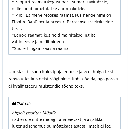
* Nippuri raamatukogust pärit sumeri savitahvlid,
millel neid nimetatakse anunnakideks
* Piibli Esimene Mooses raamat, kus nende nimi on
Elohim. Babüloonia preestri Berossose kreekakeelne
tekst.
*Eenoki raamat, kus neid mainitakse inglite,
vahimeeste ja nefilimidena
*Suure hingamisaasta raamat
Unustasid lisada Kalevipoja eepose ja veel hulga teisi
rahvajutte, kus neist räägitakse. Kahju öelda, aga paraku
ei kvalifitseeru muistendid tõenditeks.
Tsitaat:
Algselt postitas Müstik
nad ei ole mitte midagi tänapäevast ja asjalikku
lugenud (enamus su mõttekaaslastest ilmselt ei loe