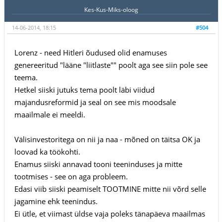
Kes-Kus-Miks-oloog
14-06-2014, 18:15
#504
Lorenz - need Hitleri õudused olid enamuses
genereeritud "lääne "liitlaste"" poolt aga see siin pole see
teema.
Hetkel siiski jutuks tema poolt läbi viidud
majandusreformid ja seal on see mis moodsale
maailmale ei meeldi.
Välisinvestoritega on nii ja naa - mõned on täitsa OK ja
loovad ka töökohti.
Enamus siiski annavad tooni teeninduses ja mitte
tootmises - see on aga probleem.
Edasi viib siiski peamiselt TOOTMINE mitte nii võrd selle
jagamine ehk teenindus.
Ei ütle, et viimast üldse vaja poleks tänapäeva maailmas