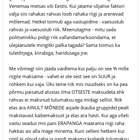
Venemaa metsas või Eestis. Kui jätame sõjalise faktori
välja siis rahakas rahvas loob rahaka riigi ja arenevad
mõlemad. Hetkel toimub aga vastupidine - vaesustub
rahvas ja vaesustub riik. Meenutagme - mitu sada
politseinikku pidigi riik vallandama/koondama, et
ülejäänutele mingitki palka tagada? Sama toimus ka
tuletõrjega, kiirabiga, haridusega jne.
Me võimegi siin jääda vaidlema kui palju on see % mille
riigile maksame - vahet ei ole sest see on SUUR ja
rohkem kui vaja. Üks teine riik mis nüüdseks on ka pea
põrmu paisatud alustas ilma OTSESTE maksudeta ehk
rahvas ei maksnud tulumaksu ega midagi sellist. Riik
elas ära AINULT MÕNEDE asjade (kauba gruppide) pealt
makstavast käibemaksust ja elas ära hästi. Kui aga võeti
vastu seadus mis pani ERAPANGA määrama riigi raha
hakkas asi alla mäge minema. Kuni selleni hetkeni kui
riigil ei olnud raha ja pandi maksma kodanik tulumaksu.