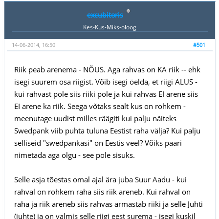
excubitoris
Kes-Kus-Miks-oloog
14-06-2014, 16:50
#501
Riik peab arenema - NÕUS. Aga rahvas on KA riik -- ehk
isegi suurem osa riigist. Võib isegi öelda, et riigi ALUS -
kui rahvast pole siis riiki pole ja kui rahvas EI arene siis
EI arene ka riik. Seega võtaks sealt kus on rohkem -
meenutage uudist milles räägiti kui palju näiteks
Swedpank viib puhta tuluna Eestist raha välja? Kui palju
selliseid "swedpankasi" on Eestis veel? Võiks paari
nimetada aga olgu - see pole sisuks.
Selle asja tõestas omal ajal ära juba Suur Aadu - kui
rahval on rohkem raha siis riik areneb. Kui rahval on
raha ja riik areneb siis rahvas armastab riiki ja selle Juhti
(juhte) ja on valmis selle riigi eest surema - isegi kuskil