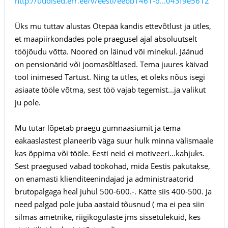
http://uudised.err.ee/v/eesti/eebb1461-d...043f9e5612
Üks mu tuttav alustas Otepää kandis ettevõtlust ja ütles,
et maapiirkondades pole praegusel ajal absoluutselt
tööjõudu võtta. Noored on läinud või minekul. Jäänud
on pensionärid või joomasõltlased. Tema juures käivad
tööl inimesed Tartust. Ning ta ütles, et oleks nõus isegi
asiaate tööle võtma, sest töö vajab tegemist...ja valikut
ju pole.
Mu tütar lõpetab praegu gümnaasiumit ja tema
eakaaslastest planeerib väga suur hulk minna välismaale
kas õppima või tööle. Eesti neid ei motiveeri...kahjuks.
Sest praegused vabad töökohad, mida Eestis pakutakse,
on enamasti klienditeenindajad ja administraatorid
brutopalgaga heal juhul 500-600.-. Kätte siis 400-500. Ja
need palgad pole juba aastaid tõusnud ( ma ei pea siin
silmas ametnike, riigikogulaste jms sissetulekuid, kes