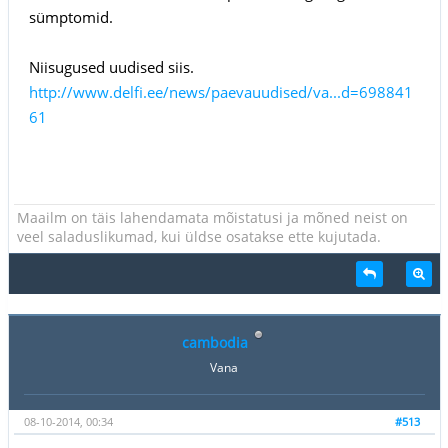
sümptomid.
Niisugused uudised siis.
http://www.delfi.ee/news/paevauudised/va...d=698841
61
Maailm on täis lahendamata mõistatusi ja mõned neist on
veel saladuslikumad, kui üldse osatakse ette kujutada.
cambodia
Vana
08-10-2014, 00:34
#513