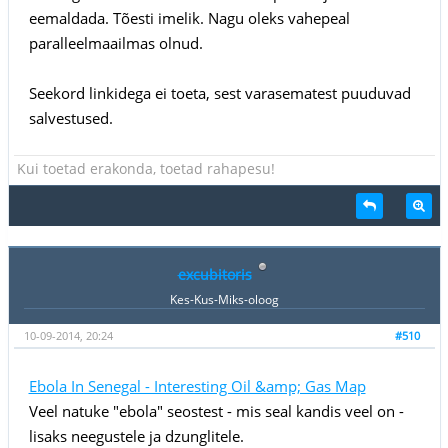
eemaldada. Tõesti imelik. Nagu oleks vahepeal
paralleelmaailmas olnud.
Seekord linkidega ei toeta, sest varasematest puuduvad
salvestused.
Kui toetad erakonda, toetad rahapesu!
excubitoris
Kes-Kus-Miks-oloog
10-09-2014, 20:24
#510
Ebola In Senegal - Interesting Oil &amp; Gas Map
Veel natuke "ebola" seostest - mis seal kandis veel on -
lisaks neegustele ja dzunglitele.