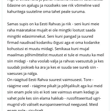
Edasine on ajalugu ja nüüdseks see riik võimeline vaid
kahuritega suuteline oma tahet peale suruma.
Samas supis on ka Eesti Rahvas ja riik - seni kuni meie
raha määratakse mujalt ei ole mingtki lootust saada
mingitki edasiminekut. Seni kuni pangad ja suured
firmad naudivad kodaniku õigusi aga ei oma kodanike
kohustusi ei muutu midagi. Senikaua kuni mujal
maailmas põhimõttelist muutust ei tule ei muutu ka meil
siin midagi - raha voolab välja ja rahvas vaesustub ja kes
suudab jookseb ka ära ja kes ei suuda see sureb siin -
vaesuses ja nälga.
On räägitud Eesti Rahva suurest vaimsusest. Tore -
räägime veel - räägime pikalt ja põhjalikult aga kui meid
siin enam pole siis ei koti see vaimsus enam kedagi ja
vahet pole kes siin elama hakkab - russifitseeritud ugri-
mugrid või väliselt europaniseerinud neegused. Meid
enam pole - sisuliselt.