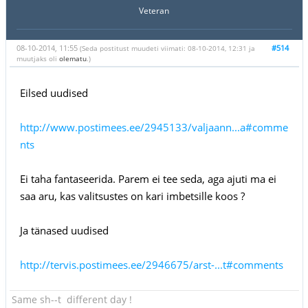
Veteran
08-10-2014, 11:55
#514
(Seda postitust muudeti viimati: 08-10-2014, 12:31 ja
muutjaks oli
olematu
.)
Eilsed uudised
http://www.postimees.ee/2945133/valjaann...a#comme
nts
Ei taha fantaseerida. Parem ei tee seda, aga ajuti ma ei
saa aru, kas valitsustes on kari imbetsille koos ?
Ja tänased uudised
http://tervis.postimees.ee/2946675/arst-...t#comments
Same sh--t different day !