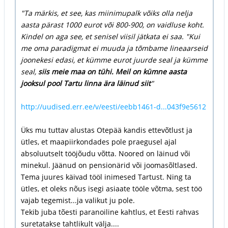
"Ta märkis, et see, kas miinimupalk võiks olla nelja
aasta pärast 1000 eurot või 800-900, on vaidluse koht.
Kindel on aga see, et senisel viisil jätkata ei saa. "Kui
me oma paradigmat ei muuda ja tõmbame lineaarseid
joonekesi edasi, et kümme eurot juurde seal ja kümme
seal,
siis meie maa on tühi. Meil on kümne aasta
jooksul pool Tartu linna ära läinud siit
"
http://uudised.err.ee/v/eesti/eebb1461-d...043f9e5612
Üks mu tuttav alustas Otepää kandis ettevõtlust ja
ütles, et maapiirkondades pole praegusel ajal
absoluutselt tööjõudu võtta. Noored on läinud või
minekul. Jäänud on pensionärid või joomasõltlased.
Tema juures käivad tööl inimesed Tartust. Ning ta
ütles, et oleks nõus isegi asiaate tööle võtma, sest töö
vajab tegemist...ja valikut ju pole.
Tekib juba tõesti paranoiline kahtlus, et Eesti rahvas
suretatakse tahtlikult välja....