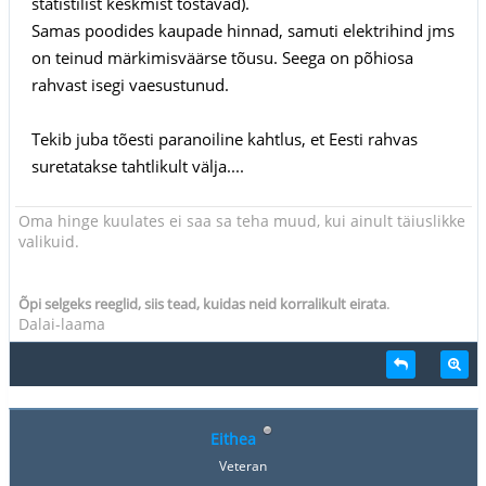
statistilist keskmist tõstavad).
Samas poodides kaupade hinnad, samuti elektrihind jms
on teinud märkimisväärse tõusu. Seega on põhiosa
rahvast isegi vaesustunud.
Tekib juba tõesti paranoiline kahtlus, et Eesti rahvas
suretatakse tahtlikult välja....
Oma hinge kuulates ei saa sa teha muud, kui ainult täiuslikke
valikuid.
.
Õpi selgeks reeglid, siis tead, kuidas neid korralikult eirata
Dalai-laama
Eithea
Veteran