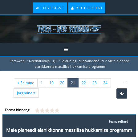
LOGI SISSE
REGISTREERI
>
>
>
Para-web
Alternatiivajalugu
Salaühingud ja vandenõud
Meie planeedi
elanikkonna massilise hukkamise programm
...
(current)
Eelmine
1
19
20
21
22
23
24
Järgmine
Teema hinnang:
Teema režiimid
Meie planeedi elanikkonna massilise hukkamise programm