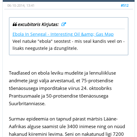
06-10-2014, 13:41
#512
excubitoris Kirjutas:
Ebola In Senegal - Interesting Oil &amp; Gas Map
Veel natuke "ebola" seostest - mis seal kandis veel on -
lisaks neegustele ja dzunglitele.
Teadlased on ebola leviku mudelite ja lennuliikluse
andmete järgi välja arvestanud, et 75-protsendise
tõenäosusega imporditakse viirus 24. oktoobriks
Prantsusmaale ja 50-protsendise tõenäosusega
Suurbritanniasse.
Surmav epideemia on tapnud pärast märtsis Lääne-
Aafrikas alguse saamist üle 3400 inimese ning on nüüd
hakanud kiiremini levima. Seni on nakatunud ligi 7200