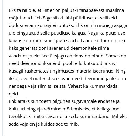
Eks ta nii ole, et Hitler on paljuski tänapäevast maailma
mõjutanud. Eelkõige siiski läbi püüdluse, et selliseid
õudusi enam kunagi ei juhtuks. Ehk on nii mõnegi asjaga
üle pingutatud selle püüdluse käigus. Nagu ka püüdluse
käigus kommunismist jagu saada. Lääne kultuur on pea
kaks generatsiooni arenenud deemonitele silma
vaadates ja eks see üksjagu aheldav on olnud. Samas on
need deemonid ikka endi poolt ellu kutsutud ja siis
kusagil raskemates tingimustes materialiseerunud. Ning
ikka ja veel materialiseeruvad need deemonid ja ikka on
nendega vaja silmitsi seista. Vahest ka kummardada
neid.
Ehk aitaks siin tõesti pilguheit sügavamale endasse ja
kultuuri ning aja võtmine mõtlemiseks, et kellega me
tegelikult silmitsi seisame ja keda kummardame. Milleks
seda vaja on ja kuidas see toimib.