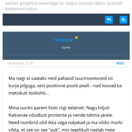
Seoses pingelise eelarvega on valgus tunneli lõpus ajutiselt
töökorrast väljas
Temimoor
tume
14-06-2014, 17:35
#503
Ma isegi ei vaataks neid pahasid suurinvestoreid nii
kurja pilguga, sest positiivse poole pealt - nad loovad ka
metsikult töökohti...
Mina uuriks parem Eesti riigi eelarvet. Nagu hiljuti
Kaitseväe nõudlust printerite ja nende tahma järele.
Need numbrid olid ikka väga naljakad ja ma võiks mürki
võtta, et see on see "auk", mis tegelikult neelab meie