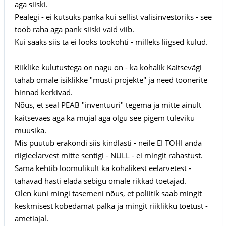
aga siiski.
Pealegi - ei kutsuks panka kui sellist välisinvestoriks - see
toob raha aga pank siiski vaid viib.
Kui saaks siis ta ei looks töökohti - milleks liigsed kulud.
Riiklike kulutustega on nagu on - ka kohalik Kaitsevägi
tahab omale isiklikke "musti projekte" ja need toonerite
hinnad kerkivad.
Nõus, et seal PEAB "inventuuri" tegema ja mitte ainult
kaitseväes aga ka mujal aga olgu see pigem tuleviku
muusika.
Mis puutub erakondi siis kindlasti - neile EI TOHI anda
riigieelarvest mitte sentigi - NULL - ei mingit rahastust.
Sama kehtib loomulikult ka kohalikest eelarvetest -
tahavad hästi elada sebigu omale rikkad toetajad.
Olen kuni mingi tasemeni nõus, et poliitik saab mingit
keskmisest kobedamat palka ja mingit riiklikku toetust -
ametiajal.