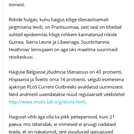
inimest.
Riikide hulgas, kuhu haigus kõige tõenäolisemalt
järgmisena levib, on Prantsusmaa, sest seal on tihedad
suhted epideemias kõige rohkem kannatanud riikide
Guinea, Sierra Leone ja Libeeriaga. Suurbritannia
Heathrow' lennujaam on aga üks maailma suurimaid
reisikeskusi.
Haiguse Belgiasse jõudmise tõenäosus on 40 protsenti,
Hispaania ja Šveitsi oma 14 protsenti, selgub esimesena
ajakirjas PLoS Current Outbreaks avaldatud uurimusest.
Neid andmeid uuendatakse nüüd regulaarselt veebilehel
http://www.mobs-lab.org/ebola.html
.
Haigusel võib aga olla ka pikk peiteperiood, kuni 21
päeva, mis tähendab, ei inimesed ei pruugi nädalaid
teada, et on nakatunud, sest puuduvad igasugused