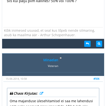
siis kui palju piim kallines? 50% või 100% ?
Kõik inimesed usuvad, et seal kus lõpeb nende silmaring,
asub ka maailma äär - Arthur Schopenhauer.
Minaelan
Veteran
15-06-2014, 10:58
#506
Chaos Kirjutas:
Oma majanduse ülesehitamisel ei saa me lahendusi