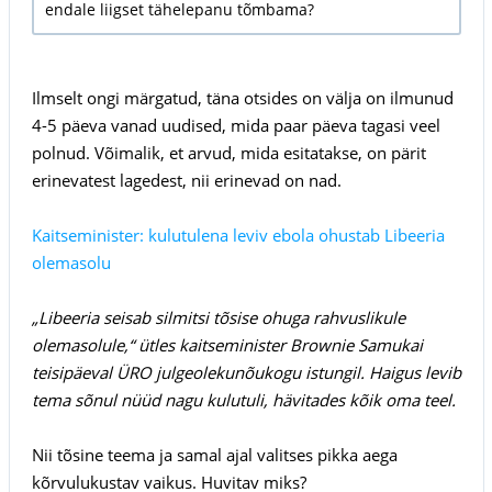
endale liigset tähelepanu tõmbama?
Ilmselt ongi märgatud, täna otsides on välja on ilmunud
4-5 päeva vanad uudised, mida paar päeva tagasi veel
polnud. Võimalik, et arvud, mida esitatakse, on pärit
erinevatest lagedest, nii erinevad on nad.
Kaitseminister: kulutulena leviv ebola ohustab Libeeria
olemasolu
„Libeeria seisab silmitsi tõsise ohuga rahvuslikule
olemasolule,“ ütles kaitseminister Brownie Samukai
teisipäeval ÜRO julgeolekunõukogu istungil. Haigus levib
tema sõnul nüüd nagu kulutuli, hävitades kõik oma teel.
Nii tõsine teema ja samal ajal valitses pikka aega
kõrvulukustav vaikus. Huvitav miks?