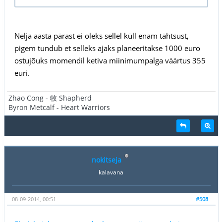
Nelja aasta pärast ei oleks sellel küll enam tähtsust,
pigem tundub et selleks ajaks planeeritakse 1000 euro
ostujõuks momendil ketiva miinimumpalga väärtus 355
euri.
Zhao Cong - 牧 Shapherd
Byron Metcalf - Heart Warriors
nokitseja
kalavana
08-09-2014, 00:51
#508