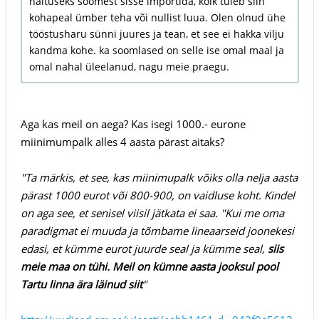
näituseks soomest sisse importida, kõik tuleb siin
kohapeal ümber teha või nullist luua. Olen olnud ühe
tööstusharu sünni juures ja tean, et see ei hakka vilju
kandma kohe. ka soomlased on selle ise omal maal ja
omal nahal üleelanud, nagu meie praegu.
Aga kas meil on aega? Kas isegi 1000.- eurone
miinimumpalk alles 4 aasta pärast aitaks?
"Ta märkis, et see, kas miinimupalk võiks olla nelja aasta
pärast 1000 eurot või 800-900, on vaidluse koht. Kindel
on aga see, et senisel viisil jätkata ei saa. "Kui me oma
paradigmat ei muuda ja tõmbame lineaarseid joonekesi
edasi, et kümme eurot juurde seal ja kümme seal,
siis
meie maa on tühi. Meil on kümne aasta jooksul pool
Tartu linna ära läinud siit
"