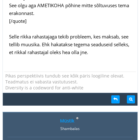
See olgu aga AMETIKOHA põhine mitte sõltuvuses tema
erakonnast.
[/quote]
Selle rikka rahastajaga tekib probleem, kes maksab, see
tellib muusika. Ehk hakatakse tegema seaduseid selleks,
et rikkal rahastajal oleks hea olla jne.
Pikas perspektiivis tundub see kõik päris loogiline olevat.
Teadmatus ei vabasta vastutusest.
Diversity is a codeword for anti-white
Müstik
Shambalas