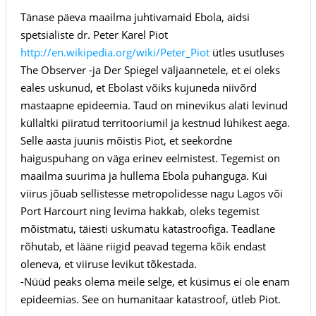
Tänase päeva maailma juhtivamaid Ebola, aidsi
spetsialiste dr. Peter Karel Piot
http://en.wikipedia.org/wiki/Peter_Piot
ütles usutluses
The Observer -ja Der Spiegel väljaannetele, et ei oleks
eales uskunud, et Ebolast võiks kujuneda niivõrd
mastaapne epideemia. Taud on minevikus alati levinud
küllaltki piiratud territooriumil ja kestnud lühikest aega.
Selle aasta juunis mõistis Piot, et seekordne
haiguspuhang on väga erinev eelmistest. Tegemist on
maailma suurima ja hullema Ebola puhanguga. Kui
viirus jõuab sellistesse metropolidesse nagu Lagos või
Port Harcourt ning levima hakkab, oleks tegemist
mõistmatu, täiesti uskumatu katastroofiga. Teadlane
rõhutab, et lääne riigid peavad tegema kõik endast
oleneva, et viiruse levikut tõkestada.
-Nüüd peaks olema meile selge, et küsimus ei ole enam
epideemias. See on humanitaar katastroof, ütleb Piot.