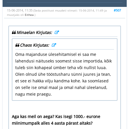
15-06-2014, 11:35
#507
(Seda postitust muudeti viimati: 15-06-2014, 11:49 ja
muutjaks oli
Eithea
.)
Minaelan Kirjutas:
Chaos Kirjutas:
Oma majanduse ülesehitamisel ei saa me
lahendusi näituseks soomest sisse importida, kõik
tuleb siin kohapeal ümber teha või nullist luua.
Olen olnud ühe tööstusharu sünni juures ja tean,
et see ei hakka vilju kandma kohe. ka soomlased
on selle ise omal maal ja omal nahal üleelanud,
nagu meie praegu.
Aga kas meil on aega? Kas isegi 1000.- eurone
miinimumpalk alles 4 aasta pärast aitaks?