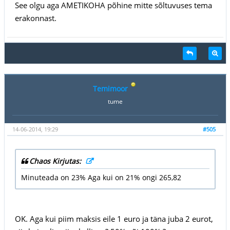
See olgu aga AMETIKOHA põhine mitte sõltuvuses tema
erakonnast.
Temimoor
tume
14-06-2014, 19:29
#505
Chaos Kirjutas:
Minuteada on 23% Aga kui on 21% ongi 265,82
OK. Aga kui piim maksis eile 1 euro ja täna juba 2 eurot,