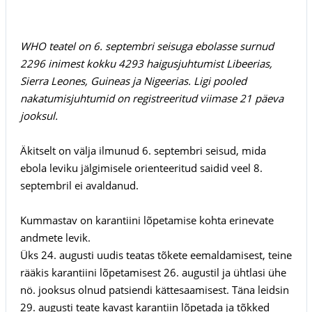
WHO teatel on 6. septembri seisuga ebolasse surnud
2296 inimest kokku 4293 haigusjuhtumist Libeerias,
Sierra Leones, Guineas ja Nigeerias. Ligi pooled
nakatumisjuhtumid on registreeritud viimase 21 päeva
jooksul.
Äkitselt on välja ilmunud 6. septembri seisud, mida
ebola leviku jälgimisele orienteeritud saidid veel 8.
septembril ei avaldanud.
Kummastav on karantiini lõpetamise kohta erinevate
andmete levik.
Üks 24. augusti uudis teatas tõkete eemaldamisest, teine
rääkis karantiini lõpetamisest 26. augustil ja ühtlasi ühe
nö. jooksus olnud patsiendi kättesaamisest. Täna leidsin
29. augusti teate kavast karantiin lõpetada ja tõkked