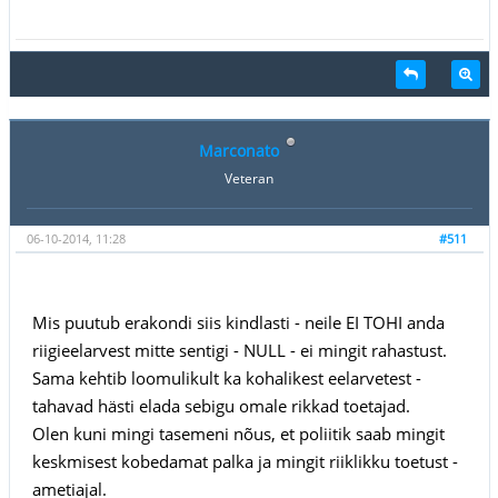
Marconato
Veteran
06-10-2014, 11:28
#511
Mis puutub erakondi siis kindlasti - neile EI TOHI anda
riigieelarvest mitte sentigi - NULL - ei mingit rahastust.
Sama kehtib loomulikult ka kohalikest eelarvetest -
tahavad hästi elada sebigu omale rikkad toetajad.
Olen kuni mingi tasemeni nõus, et poliitik saab mingit
keskmisest kobedamat palka ja mingit riiklikku toetust -
ametiajal.