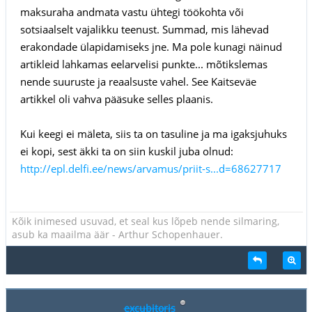
maksuraha andmata vastu ühtegi töökohta või
sotsiaalselt vajalikku teenust. Summad, mis lähevad
erakondade ülapidamiseks jne. Ma pole kunagi näinud
artikleid lahkamas eelarvelisi punkte... mõtikslemas
nende suuruste ja reaalsuste vahel. See Kaitseväe
artikkel oli vahva pääsuke selles plaanis.
Kui keegi ei mäleta, siis ta on tasuline ja ma igaksjuhuks
ei kopi, sest äkki ta on siin kuskil juba olnud:
http://epl.delfi.ee/news/arvamus/priit-s...d=68627717
Kõik inimesed usuvad, et seal kus lõpeb nende silmaring,
asub ka maailma äär - Arthur Schopenhauer.
excubitoris