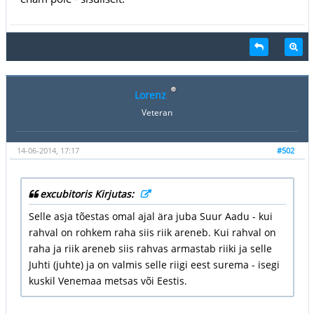
Lorenz
Veteran
14-06-2014, 17:17
#502
excubitoris Kirjutas:
Selle asja tõestas omal ajal ära juba Suur Aadu - kui
rahval on rohkem raha siis riik areneb. Kui rahval on
raha ja riik areneb siis rahvas armastab riiki ja selle
Juhti (juhte) ja on valmis selle riigi eest surema - isegi
kuskil Venemaa metsas või Eestis.