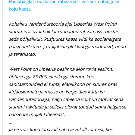
Ebolahaiglat rüüstanud rahvamass viis surmahaiguse
koju kaasa
Kohaliku vandenõuteooria ajel Libeerias West Pointi
slummis asuvat haiglat rünnanud rahvamass rüüstas
seda põhjalikult, kusjuures kaasa viidi ka ebolahaigete
patsientide vere ja väljaheiteplekkidega madratsid, nõud
ja terariistad.
West Point on Libeeria pealinna Monrovia eeslinn,
ühtlasi aga 75 000 elanikuga slumm, kus
sanitaarnõudeid ei tunta, elanikkond on suures osas
kirjaoskamatu ja masse on kerge üles kütta ka
vandenõuteooriaga, nagu Libeeria võimud tahtvat seda
slummi hävitada ja selleks olevat toodud sinna haiglasse
patsiente mujalt Libeeriast.
...
Ja nii võis linna tänavail näha arvukalt inimesi, kes