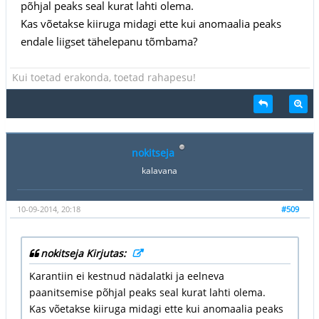
põhjal peaks seal kurat lahti olema.
Kas võetakse kiiruga midagi ette kui anomaalia peaks
endale liigset tähelepanu tõmbama?
Kui toetad erakonda, toetad rahapesu!
nokitseja
kalavana
10-09-2014, 20:18
#509
nokitseja Kirjutas:
Karantiin ei kestnud nädalatki ja eelneva
paanitsemise põhjal peaks seal kurat lahti olema.
Kas võetakse kiiruga midagi ette kui anomaalia peaks