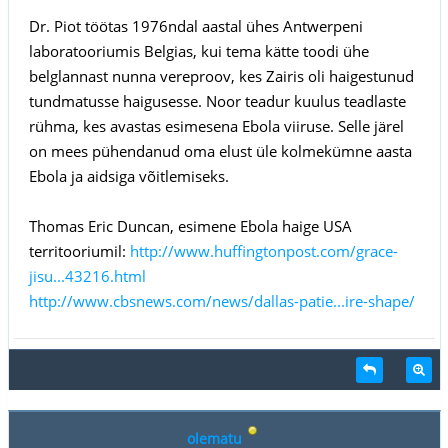
Dr. Piot töötas 1976ndal aastal ühes Antwerpeni
laboratooriumis Belgias, kui tema kätte toodi ühe
belglannast nunna vereproov, kes Zairis oli haigestunud
tundmatusse haigusesse. Noor teadur kuulus teadlaste
rühma, kes avastas esimesena Ebola viiruse. Selle järel
on mees pühendanud oma elust üle kolmekümne aasta
Ebola ja aidsiga võitlemiseks.
Thomas Eric Duncan, esimene Ebola haige USA
territooriumil:
http://www.huffingtonpost.com/grace-
jisu...43216.html
http://www.cbsnews.com/news/dallas-patie...ire-shape/
olematu