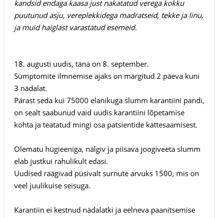
kandsid endaga kaasa just nakatatud verega kokku
puutunud asju, vereplekkidega madratseid, tekke ja linu,
ja muid haiglast varastatud esemeid.
18. augusti uudis, täna on 8. september.
Sümptomite ilmnemise ajaks on märgitud 2 päeva kuni
3 nädalat.
Pärast seda kui 75000 elanikuga slumm karantiini pandi,
on sealt saabunud vaid uudis karantiini lõpetamise
kohta ja teatatud mingi osa patsientide kättesaamisest.
Olematu hügieeniga, nälgiv ja piisava joogiveeta slumm
elab justkui rahulikult edasi.
Uudised räägivad püsivalt surnute arvuks 1500, mis on
veel juulikuise seisuga.
Karantiin ei kestnud nädalatki ja eelneva paanitsemise