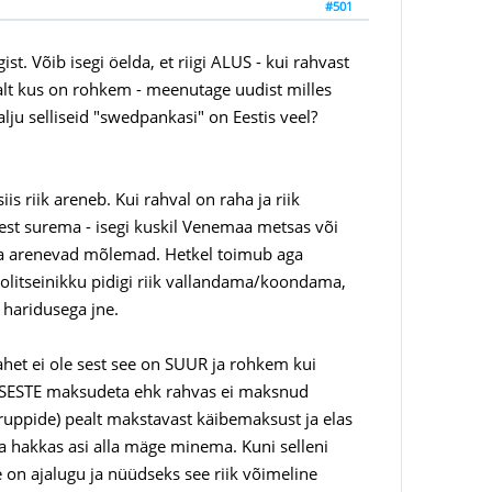
#501
t. Võib isegi öelda, et riigi ALUS - kui rahvast
 sealt kus on rohkem - meenutage uudist milles
alju selliseid "swedpankasi" on Eestis veel?
is riik areneb. Kui rahval on raha ja riik
gi eest surema - isegi kuskil Venemaa metsas või
gi ja arenevad mõlemad. Hetkel toimub aga
olitseinikku pidigi riik vallandama/koondama,
 haridusega jne.
ahet ei ole sest see on SUUR ja rohkem kui
OTSESTE maksudeta ehk rahvas ei maksnud
ruppide) pealt makstavast käibemaksust ja elas
a hakkas asi alla mäge minema. Kuni selleni
 on ajalugu ja nüüdseks see riik võimeline