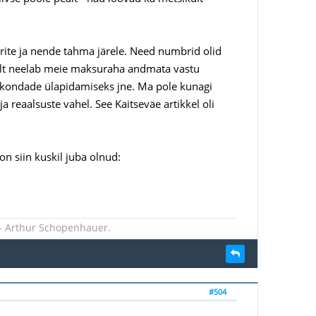
terite ja nende tahma järele. Need numbrid olid
ikult neelab meie maksuraha andmata vastu
rakondade ülapidamiseks jne. Ma pole kunagi
 reaalsuste vahel. See Kaitseväe artikkel oli
 on siin kuskil juba olnud:
 - Arthur Schopenhauer.
#504