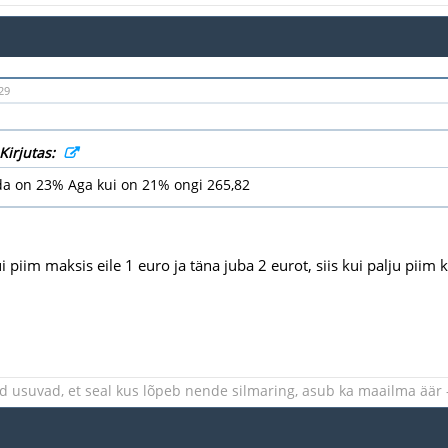
29
Kirjutas:
a on 23% Aga kui on 21% ongi 265,82
 piim maksis eile 1 euro ja täna juba 2 eurot, siis kui palju piim
d usuvad, et seal kus lõpeb nende silmaring, asub ka maailma äär