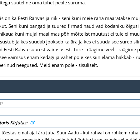
itega suuteline oma tahet peale suruma.
s on ka Eesti Rahvas ja riik - seni kuni meie raha määratakse muja
ut. Seni kuni pangad ja suured firmad naudivad kodaniku õigusi
nikaua kuni mujal maailmas põhimõttelist muutust ei tule ei muutu
sustub ja kes suudab jookseb ka ära ja kes ei suuda see sureb siin
d Eesti Rahva suurest vaimsusest. Tore - räägime veel - räägime pi
i see vaimsus enam kedagi ja vahet pole kes siin elama hakkab - rus
erinud neegused. Meid enam pole - sisuliselt.
17
oris Kirjutas:
a tõestas omal ajal ära juba Suur Aadu - kui rahval on rohkem raha si
is rahvas armastab riiki ja selle Juhti (juhte) ja on valmis selle rii