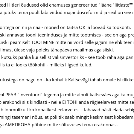
eed Hitleri õudused olid enamuses genereeritud "lääne "liitlaste""
ski jutuks tema poolt läbi viidud majandusreformid ja seal on se
toritega on nii ja naa - mõned on täitsa OK ja loovad ka töökohti.
ski annavad tooni teeninduses ja mitte tootmises - see on aga p
 siiski peamiselt TOOTMINE mitte nii võrd selle jagamine ehk teen
 viimast üldse vaja poleks tänapäeva maailmas aga siiski.
i kutsuks panka kui sellist välisinvestoriks - see toob raha aga pank
iis ta ei looks töökohti - milleks liigsed kulud.
ulutustega on nagu on - ka kohalik Kaitsevägi tahab omale isiklikk
eal PEAB "inventuuri" tegema ja mitte ainult kaitseväes aga ka mu
erakondi siis kindlasti - neile EI TOHI anda riigieelarvest mitte se
b loomulikult ka kohalikest eelarvetest - tahavad hästi elada seb
mingi tasemeni nõus, et poliitik saab mingit keskmisest kobedamat 
aga AMETIKOHA põhine mitte sõltuvuses tema erakonnast.