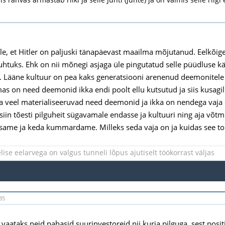
ole, et Hitler on paljuski tänapäevast maailma mõjutanud. Eelkõige
juhtuks. Ehk on nii mõnegi asjaga üle pingutatud selle püüdluse
. Lääne kultuur on pea kaks generatsiooni arenenud deemonitele 
as on need deemonid ikka endi poolt ellu kutsutud ja siis kusagi
ja veel materialiseeruvad need deemonid ja ikka on nendega vaja 
 siin tõesti pilguheit sügavamale endasse ja kultuuri ning aja võtm
eisame ja keda kummardame. Milleks seda vaja on ja kuidas see to
ise eelarvega on valgus tunneli lõpus ajutiselt töökorrast väljas
35
 vaataks neid pahasid suurinvestoreid nii kurja pilguga, sest posi