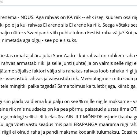
50
renema - NÕUS. Aga rahvas on KA riik -- ehk isegi suurem osa riigis
iiki pole ja kui rahvas EI arene siis EI arene ka riik. Seega võtaks
 palju näiteks Swedpank viib puhta tuluna Eestist raha välja? Kui p
i nimetada aga olgu - see pole sisuks.
tõestas omal ajal ära juba Suur Aadu - kui rahval on rohkem raha si
 rahvas armastab riiki ja selle Juhti (juhte) ja on valmis selle rii
i jätame sõjalise faktori välja siis rahakas rahvas loob rahaka rii
e - vaesustub rahvas ja vaesustub riik. Meenutagme - mitu sada p
utele mingitki palka tagada? Sama toimus ka tuletõrjega, kiirabiga,
 siin jääda vaidlema kui palju on see % mille riigile maksame - v
teine riik mis nüüdseks on ka pea põrmu paisatud alustas ilma 
ega midagi sellist. Riik elas ära AINULT MÕNEDE asjade (kauba g
 Kui aga võeti vastu seadus mis pani ERAPANGA määrama riigi rah
i riigil ei olnud raha ja pandi maksma kodanik tulumaksu. Edasine