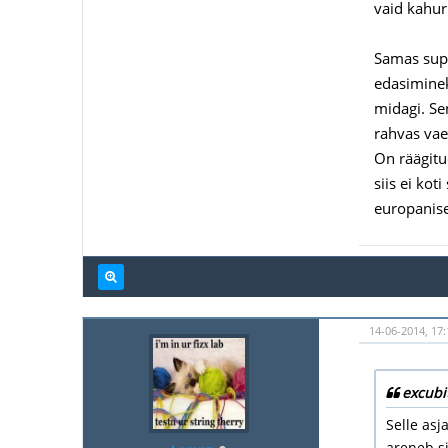
vaid kahur
Samas supi
edasiminek
midagi. Se
rahvas vae
On räägitu
siis ei kot
europanise
14-06-2014, 17:
excubit
Selle asj
areneb si