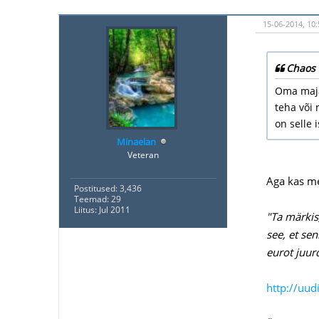
15-06-2014, 10:
Chaos 
Oma maja
teha või 
on selle
Minaelan
Veteran
Aga kas me
Postitused: 3,436
Teemad: 29
Liitus: Jul 2011
"Ta märkis
see, et se
eurot juur
http://uud