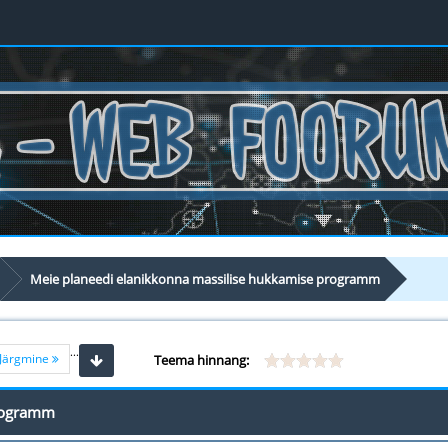
Meie planeedi elanikkonna massilise hukkamise programm
...
Järgmine
Teema hinnang:
programm