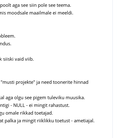
 poolt aga see siin pole see teema.
e mis moodsale maailmale ei meeldi.
robleem.
indus.
 siiski vaid viib.
e "musti projekte" ja need toonerite hinnad
jal aga olgu see pigem tuleviku muusika.
ntigi - NULL - ei mingit rahastust.
igu omale rikkad toetajad.
palka ja mingit riiklikku toetust - ametiajal.