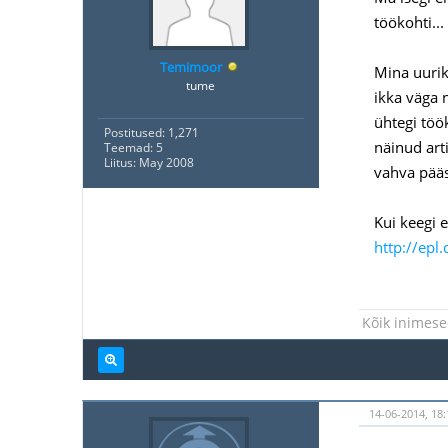
töökohti...
Temimoor
Mina uurik
tume
ikka väga 
ühtegi töö
Postitused: 1,271
näinud art
Teemad: 5
Liitus: May 2008
vahva pääs
Kui keegi e
http://epl
Kõik inimese
14-06-2014, 18: