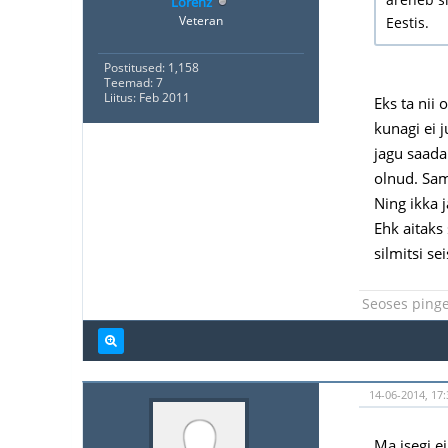
Lorenz
Veteran
Eestis.
Postitused: 1,158
Teemad: 7
Liitus: Feb 2011
Eks ta nii 
kunagi ei 
jagu saada
olnud. Sam
Ning ikka 
Ehk aitaks
silmitsi s
Seoses pingel
14-06-2014, 17:
Ma isegi ei