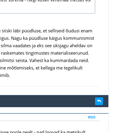
 siiski läbi püüdluse, et selliseid õudusi enam
 käigus. Nagu ka püüdluse käigus kommunismist
silma vaadates ja eks see üksjagu aheldav on
l raskemates tingimustes materialiseerunud.
silmitsi seista. Vahest ka kummardada neid.
ine mõtlemiseks, et kellega me tegelikult
imib.
#503
tiivse poole pealt - nad loovad ka metsikult