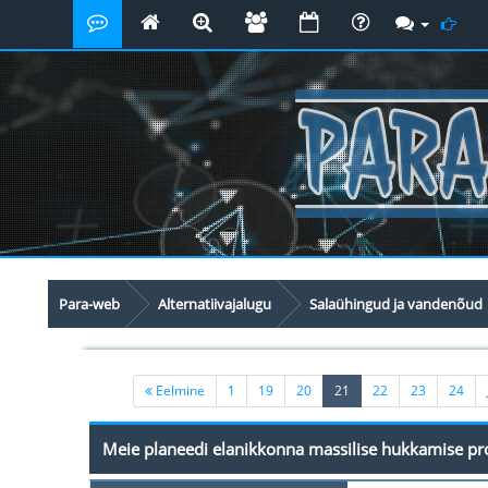
Para-web
Alternatiivajalugu
Salaühingud ja vandenõud
(current)
Eelmine
1
19
20
21
22
23
24
Meie planeedi elanikkonna massilise hukkamise 