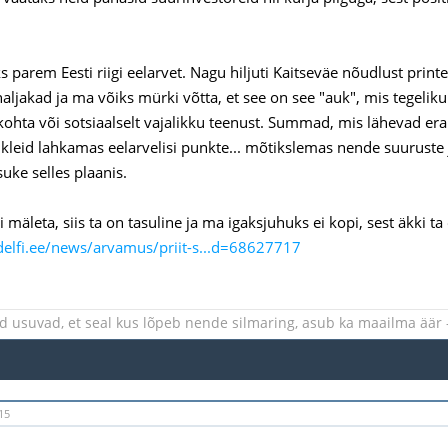
s parem Eesti riigi eelarvet. Nagu hiljuti Kaitseväe nõudlust prin
naljakad ja ma võiks mürki võtta, et see on see "auk", mis tegel
kohta või sotsiaalselt vajalikku teenust. Summad, mis lähevad e
ikleid lahkamas eelarvelisi punkte... mõtikslemas nende suuruste ja
uke selles plaanis.
i mäleta, siis ta on tasuline ja ma igaksjuhuks ei kopi, sest äkki ta
.delfi.ee/news/arvamus/priit-s...d=68627717
d usuvad, et seal kus lõpeb nende silmaring, asub ka maailma äär
15