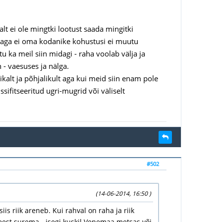
lt ei ole mingtki lootust saada mingitki
 aga ei oma kodanike kohustusi ei muutu
 ka meil siin midagi - raha voolab välja ja
 - vaesuses ja nälga.
kalt ja põhjalikult aga kui meid siin enam pole
sifitseeritud ugri-mugrid või väliselt
#502
(14-06-2014, 16:50 )
is riik areneb. Kui rahval on raha ja riik
gi eest surema - isegi kuskil Venemaa metsas või