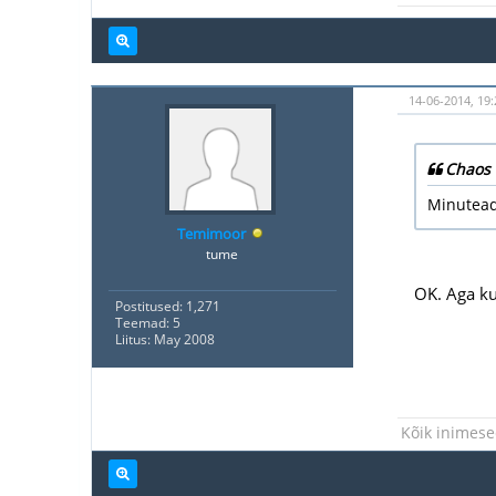
14-06-2014, 19:
Chaos 
Minutead
Temimoor
tume
OK. Aga kui
Postitused: 1,271
Teemad: 5
Liitus: May 2008
Kõik inimese