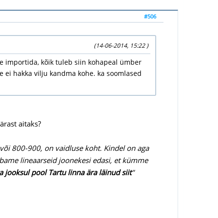
#506
(14-06-2014, 15:22 )
 importida, kõik tuleb siin kohapeal ümber
see ei hakka vilju kandma kohe. ka soomlased
ärast aitaks?
 või 800-900, on vaidluse koht. Kindel on aga
õmbame lineaarseid joonekesi edasi, et kümme
jooksul pool Tartu linna ära läinud siit
"