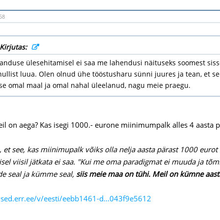
58
Kirjutas:
nduse ülesehitamisel ei saa me lahendusi näituseks soomest sisse
nullist luua. Olen olnud ühe tööstusharu sünni juures ja tean, et 
 ise omal maal ja omal nahal üleelanud, nagu meie praegu.
il on aega? Kas isegi 1000.- eurone miinimumpalk alles 4 aasta p
, et see, kas miinimupalk võiks olla nelja aasta pärast 1000 eurot
nisel viisil jätkata ei saa. "Kui me oma paradigmat ei muuda ja t
de seal ja kümme seal,
siis meie maa on tühi. Meil on kümne aasta 
ised.err.ee/v/eesti/eebb1461-d...043f9e5612