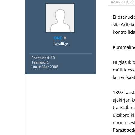
02-06-2008, 21:
Ei osanud 
siia.Artikk
kontrollida
ONE
Tavaliige
Kummaline 
Postitused: 60
Hiiglaslik
Teemad: 5
Liitus: Mar 2008
müütidesse
laineri sa
1897. aasta
ajakirjani
transatlant
ükskord ki
nimetusest 
Pärast sed