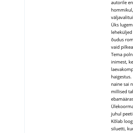
autorile e
hommikul, 
väljavalitu
Üks lugemi
leheküljed
õudus romaa
vaid pilke
Tema polnu
inimest, ke
laevakompan
haigestus.
naine sai 
millised t
ebamäärase
Ülekoormat
juhul peet
Kõlab loog
siluetti, k