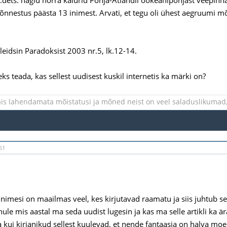
õnnestus päästa 13 inimest. Arvati, et tegu oli ühest aegruumi m
 leidsin Paradoksist 2003 nr.5, lk.12-14.
ks teada, kas sellest uudisest kuskil internetis ka märki on?
is lahendamata mõistatusi ja mõned neist on veel saladuslikumad, 
51
nimesi on maailmas veel, kes kirjutavad raamatu ja siis juhtub see
le mis aastal ma seda uudist lugesin ja kas ma selle artikli ka ära
kui kirjanikud sellest kuulevad, et nende fantaasia on halva moe