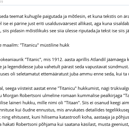
19
seda teemat kuhugile paigutada ja mõtlesin, et kuna tekstis on ära
el ise ei pärine just eriti usaldusväärsest allikast, aga kuna sisa
, siis pidasin mõistlikuks see siia ülesse riputada.Ja tekst ise siis 
maailm: "Titanicu" müstiline hukk
 ookeaniaurik "Titanic", mis 1912. aasta aprillis Atlandil jäämäeg
 ja legendidesse juba vahetult pärast seda vapustavat sündmust.
atuses oli seletamatut ettemääratust juba ammu enne seda, kui ta ü
l, seega viisteist aastat enne "Titanicu" hukkumist, nägi trükivalgu
ku Morgan Robertsoni ulmeline romaan kummalise pealkirjaga "Tar
ilise laineri hukku, mille nimi oli "Titaan". Siis ei osanud keegi 
nnituse kui õudne ennustus, mis arvukates detailides tegelikkuseg
ning ehitusest, kuni hilisema katastroofi koha, aastaaja ja põhjust
a hakati Robertsoni põhjama kui saatana käsilast, musta geeniust