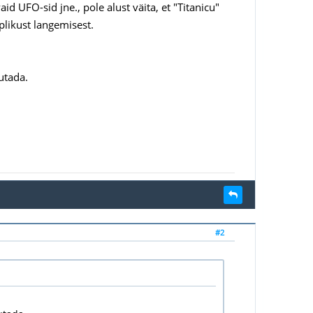
d UFO-sid jne., pole alust väita, et "Titanicu"
plikust langemisest.
jutada.
#2