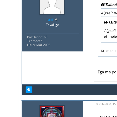
Tsitaat
Algselt p
ONE
Tsita
Tavaliige
Algselt
et meie
Postitused: 60
Teemad: 5
Liitus: Mar 2008
Kust sa 
Ega ma pole
03-06-2008, 15:
1992.a. 14