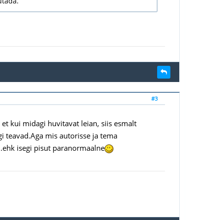
jutada.
#3
 et kui midagi huvitavat leian, siis esmalt
agi teavad.Aga mis autorisse ja tema
.ehk isegi pisut paranormaalne