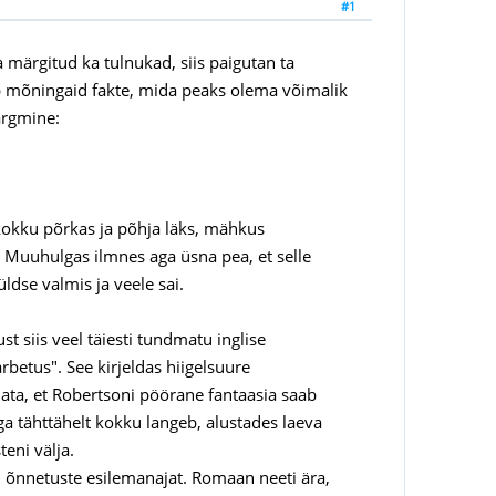
#1
 märgitud ka tulnukad, siis paigutan ta
ldab mõningaid fakte, mida peaks olema võimalik
järgmine:
a kokku põrkas ja põhja läks, mähkus
 Muuhulgas ilmnes aga üsna pea, et selle
ldse valmis ja veele sai.
st siis veel täiesti tundmatu inglise
betus". See kirjeldas hiigelsuure
aimata, et Robertsoni pöörane fantaasia saab
a tähttähelt kokku langeb, alustades laeva
eni välja.
, õnnetuste esilemanajat. Romaan neeti ära,