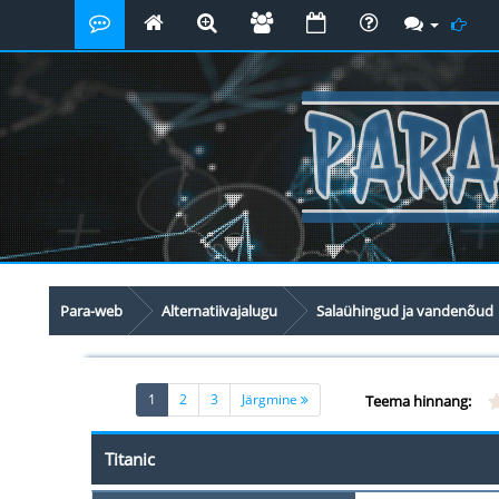
Para-web
Alternatiivajalugu
Salaühingud ja vandenõud
(current)
1
2
3
Järgmine
Teema hinnang:
Titanic