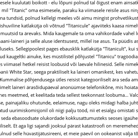
nesele kuulutati boikott - elu lõpuni polnud tal õigust enam ainsat
mil "Titanic" oma esimesele, paraku ka viimasele reisile asus
ina tundsid, polnud kellelgi meeles või aimu mingist prohvetlikust 
shuviline katlakütja oli võtnud "Titanicule" ajaviiteks kaasa nime
 muutsid ta ärevaks. Mida kaugemale ta oma vahikordade vahel 
ni-laineri ja selle aluse identsusest, millel ise asus. Ta püüdis 
aluseks. Sellegipoolest pages ebausklik katlakütja "Titanicult", k
d kaugeltki ainuke, kes müstilistel põhjustel "Titanicu" tragöödi
s viimasel hetkel reisist loobusid või laevale hilinesid. Selle ni
ii White Star, seega praktiliselt ka laineri omanikest, kes vahetu
 Kummalise põhjendusega ütles reisist kategooriliselt ära seda
nimelt laineri ärasõidupäeval anonüümse telefonikõne, mis hoiatas
ahes meetmed, et keelitada teda sellest teekonnast loobuma... Val
, painajaliku ohutunde, eelaimuse, nagu oleks midagi halba juh
ud uurimiskomisjonil oli niigi palju tööd, nii et esialgu omistati 
i seda ebasoodsate olukordade kokkusattumusteks seoses igaühe is
iliselt. Et aga ligi sajandi jooksul pärast katastroofi on meremehe
uulnud selle hüvastijätusireeni, et meie päevil on ookeanist välja 