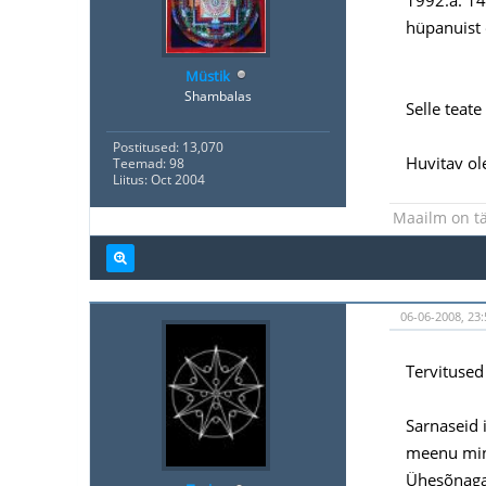
hüpanuist 
Müstik
Shambalas
Selle teate
Postitused: 13,070
Huvitav ole
Teemad: 98
Liitus: Oct 2004
Maailm on tä
06-06-2008, 23:
Tervitused
Sarnaseid i
meenu minu
Ühesõnaga 