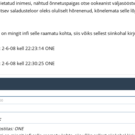
iietatud inimesi, nähtud õnnetuspaigas otse ookeanist väljasööstvai
tsev saladusteloor oleks oluliselt hõrenenud, kõnelemata selle lõ
i on mingit infi selle raamatu kohta, siis võiks sellest siinkohal kir
 2-6-08 kell 22:23:14 ONE
 2-6-08 kell 22:30:25 ONE
50
:
ostitas: ONE