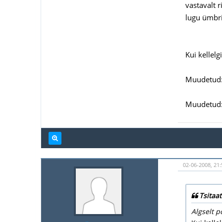
vastavalt r
lugu ümbri
Kui kellelg
Muudetud:
Muudetud:
02-06-2008, 21:
Tsitaat
Algselt p