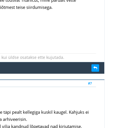
õõtmest teise siirdumisega.
kui üldse osatakse ette kujutada.
#7
 täpi pealt kellegiga kuskil kaugel. Kahjuks ei
 arhiveerisin.
l vilja kandnud lõpetavad nad kirjutamise.