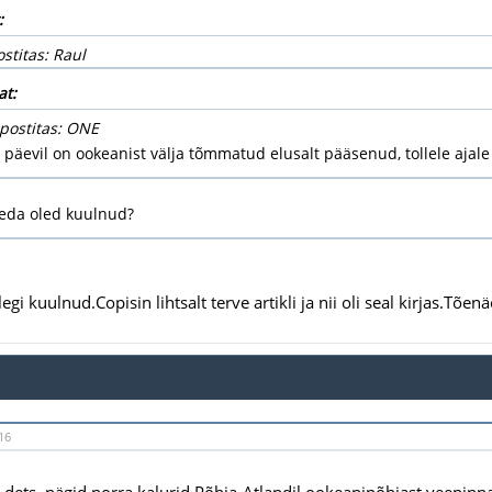
:
ostitas: Raul
at:
 postitas: ONE
 päevil on ookeanist välja tõmmatud elusalt pääsenud, tollele ajale 
seda oled kuulnud?
gi kuulnud.Copisin lihtsalt terve artikli ja nii oli seal kirjas.Tõenäo
16
.dets. nägid norra kalurid Põhja-Atlandil ookeanipõhjast veepinnal