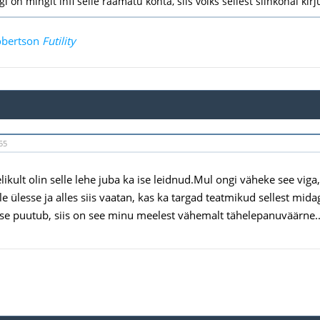
lgi on mingit infi selle raamatu kohta, siis võiks sellest siinkohal kir
bertson
Futility
55
ikult olin selle lehe juba ka ise leidnud.Mul ongi väheke see viga,
le ülesse ja alles siis vaatan, kas ka targad teatmikud sellest mid
e puutub, siis on see minu meelest vähemalt tähelepanuväärne..