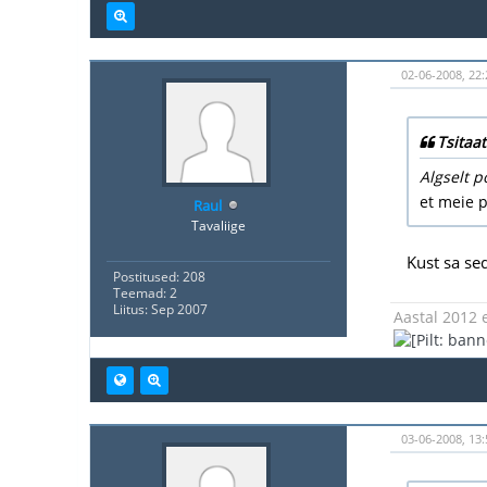
02-06-2008, 22:
Tsitaat
Algselt p
et meie p
Raul
Tavaliige
Kust sa se
Postitused: 208
Teemad: 2
Liitus: Sep 2007
Aastal 2012 e
03-06-2008, 13: