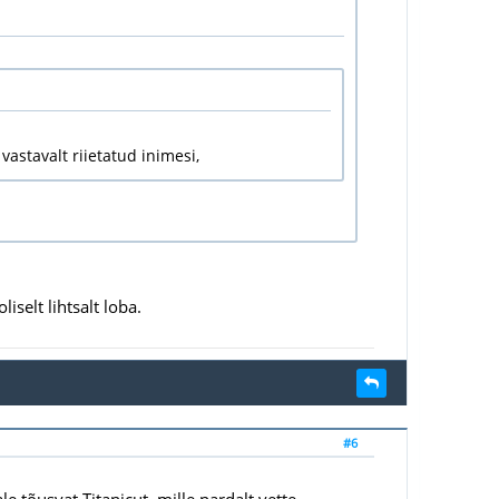
vastavalt riietatud inimesi,
liselt lihtsalt loba.
#6
e tõusvat Titanicut, mille pardalt vette