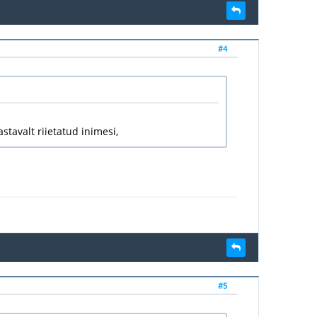
#4
stavalt riietatud inimesi,
#5