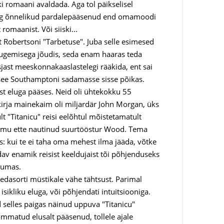
ki romaani avaldada. Aga tol päikselisel
 ning õnnelikud pardalepääsenud end omamoodi
romaanist. Või siiski...
lt Robertsoni "Tarbetuse". Juba selle esimesed
lugemisega jõudis, seda enam haaras teda
asjast meeskonnakaaslastelegi rääkida, ent sai
ui see Southamptoni sadamasse sisse põikas.
ast eluga pääses. Neid oli ühtekokku 55
mekirja mainekaim oli miljardär John Morgan, üks
lt "Titanicu" reisi eelõhtul mõistetamatult
 ammu ette nautinud suurtööstur Wood. Tema
: kui te ei taha oma mehest ilma jääda, võtke
dav enamik reisist keeldujaist tõi põhjenduseks
tumas.
sedasorti müstikale vähe tähtsust. Parimal
ikliku eluga, või põhjendati intuitsiooniga.
d selles paigas näinud uppuva "Titanicu"
tõmmatud elusalt pääsenud, tollele ajale