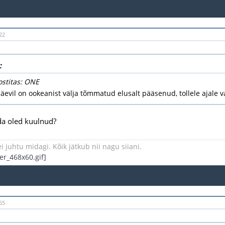
22
:
ostitas: ONE
äevil on ookeanist välja tõmmatud elusalt pääsenud, tollele ajale va
da oled kuulnud?
i juhtu midagi. Kõik jätkub nii nagu siiani.
55