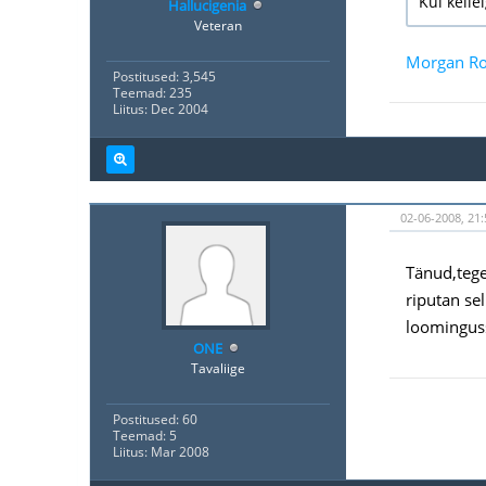
Kui kelle
Hallucigenia
Veteran
Morgan Ro
Postitused: 3,545
Teemad: 235
Liitus: Dec 2004
02-06-2008, 21:
Tänud,tegel
riputan sel
loominguss
ONE
Tavaliige
Postitused: 60
Teemad: 5
Liitus: Mar 2008