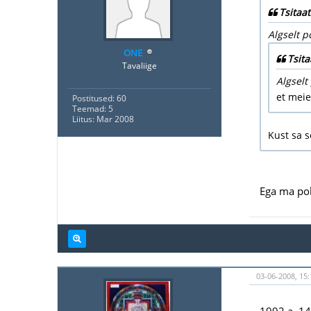
Tsitaat
Algselt p
ONE
Tsita
Tavaliige
Algselt
et meie
Postitused: 60
Teemad: 5
Liitus: Mar 2008
Kust sa 
Ega ma pole
03-06-2008, 15:
1992.a. 14