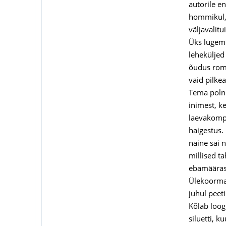
autorile e
hommikul, 
väljavalitu
Üks lugemi
leheküljed
õudus romaa
vaid pilke
Tema polnu
inimest, ke
laevakompan
haigestus.
naine sai 
millised t
ebamäärase
Ülekoormat
juhul peet
Kõlab loog
siluetti, k