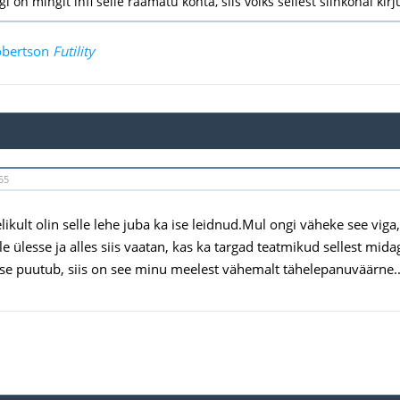
lgi on mingit infi selle raamatu kohta, siis võiks sellest siinkohal kir
bertson
Futility
55
ikult olin selle lehe juba ka ise leidnud.Mul ongi väheke see viga,
le ülesse ja alles siis vaatan, kas ka targad teatmikud sellest mid
e puutub, siis on see minu meelest vähemalt tähelepanuväärne..