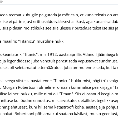
19
seda teemat kuhugile paigutada ja mõtlesin, et kuna tekstis on ära
el ise ei pärine just eriti usaldusväärsest allikast, aga kuna sisa
, siis pidasin mõistlikuks see siia ülesse riputada.Ja tekst ise siis 
maailm: "Titanicu" müstiline hukk
 ookeaniaurik "Titanic", mis 1912. aasta aprillis Atlandil jäämäeg
 ja legendidesse juba vahetult pärast seda vapustavat sündmust.
atuses oli seletamatut ettemääratust juba ammu enne seda, kui ta ü
l, seega viisteist aastat enne "Titanicu" hukkumist, nägi trükivalgu
ku Morgan Robertsoni ulmeline romaan kummalise pealkirjaga "Tar
ilise laineri hukku, mille nimi oli "Titaan". Siis ei osanud keegi 
nnituse kui õudne ennustus, mis arvukates detailides tegelikkuseg
ning ehitusest, kuni hilisema katastroofi koha, aastaaja ja põhjust
a hakati Robertsoni põhjama kui saatana käsilast, musta geeniust