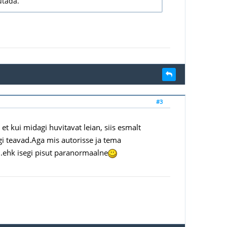
jutada.
#3
 et kui midagi huvitavat leian, siis esmalt
agi teavad.Aga mis autorisse ja tema
.ehk isegi pisut paranormaalne