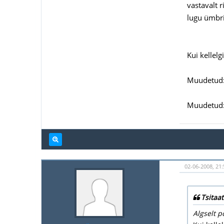
vastavalt r
lugu ümbri
Kui kellelg
Muudetud:
Muudetud:
02-06-2008, 21:
Tsitaat
Algselt p