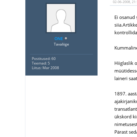
02-06-2008, 21:
Ei osanud 
siia.Artikk
kontrollida
ONE
Tavaliige
Kummaline 
Postitused: 60
Hiiglaslik
Teemad: 5
Liitus: Mar 2008
müütidesse
laineri sa
1897. aasta
ajakirjani
transatlant
ükskord ki
nimetusest 
Pärast sed