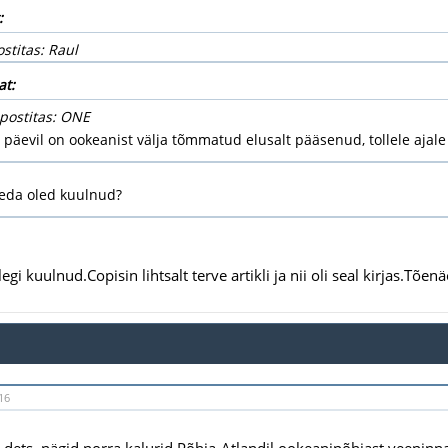
:
ostitas: Raul
at:
 postitas: ONE
 päevil on ookeanist välja tõmmatud elusalt pääsenud, tollele ajale 
seda oled kuulnud?
gi kuulnud.Copisin lihtsalt terve artikli ja nii oli seal kirjas.Tõenäo
16
.dets. nägid norra kalurid Põhja-Atlandil ookeanipõhjast veepinnal