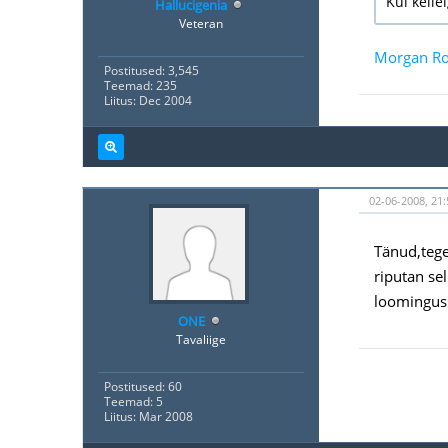
Kui kelle
Hallucigenia
Veteran
Morgan Ro
Postitused: 3,545
Teemad: 235
Liitus: Dec 2004
02-06-2008, 21:
Tänud,tegel
riputan sel
loominguss
ONE
Tavaliige
Postitused: 60
Teemad: 5
Liitus: Mar 2008