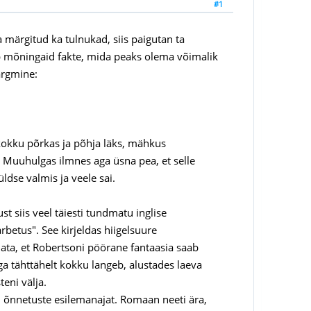
#1
 märgitud ka tulnukad, siis paigutan ta
ldab mõningaid fakte, mida peaks olema võimalik
järgmine:
a kokku põrkas ja põhja läks, mähkus
 Muuhulgas ilmnes aga üsna pea, et selle
ldse valmis ja veele sai.
st siis veel täiesti tundmatu inglise
betus". See kirjeldas hiigelsuure
aimata, et Robertsoni pöörane fantaasia saab
a tähttähelt kokku langeb, alustades laeva
eni välja.
, õnnetuste esilemanajat. Romaan neeti ära,