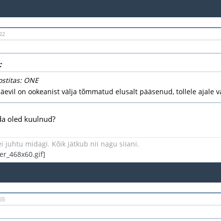
22
:
ostitas: ONE
äevil on ookeanist välja tõmmatud elusalt pääsenud, tollele ajale va
da oled kuulnud?
i juhtu midagi. Kõik jätkub nii nagu siiani.
55