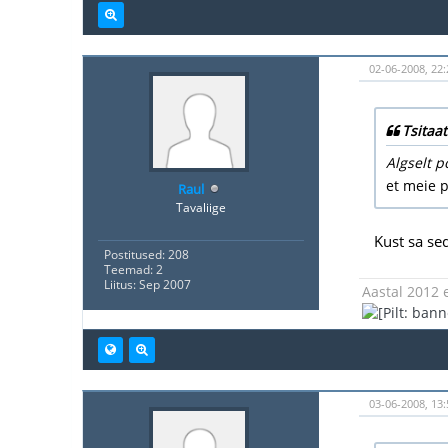
02-06-2008, 22:
Tsitaat
Algselt p
et meie p
Raul
Tavaliige
Kust sa se
Postitused: 208
Teemad: 2
Liitus: Sep 2007
Aastal 2012 e
03-06-2008, 13: