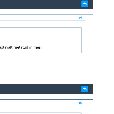
#4
stavalt riietatud inimesi,
#5