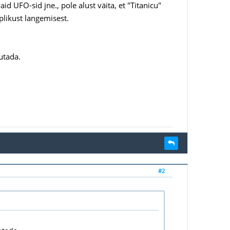
d UFO-sid jne., pole alust väita, et "Titanicu"
plikust langemisest.
jutada.
#2