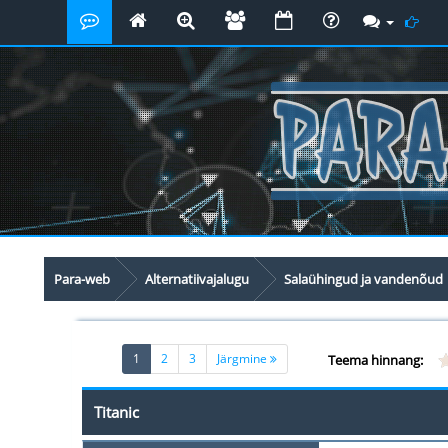
Para-web
Alternatiivajalugu
Salaühingud ja vandenõud
(current)
1
2
3
Järgmine
Teema hinnang:
Titanic