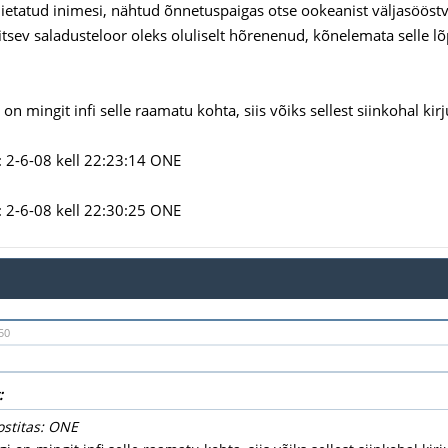
iietatud inimesi, nähtud õnnetuspaigas otse ookeanist väljasööstvai
tsev saladusteloor oleks oluliselt hõrenenud, kõnelemata selle lõ
i on mingit infi selle raamatu kohta, siis võiks sellest siinkohal kir
 2-6-08 kell 22:23:14 ONE
 2-6-08 kell 22:30:25 ONE
50
:
ostitas: ONE