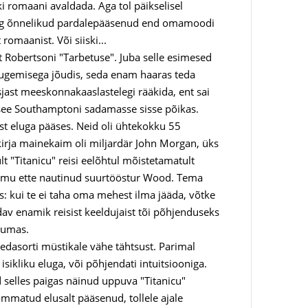
ki romaani avaldada. Aga tol päikselisel
 ning õnnelikud pardalepääsenud end omamoodi
romaanist. Või siiski...
lt Robertsoni "Tarbetuse". Juba selle esimesed
lugemisega jõudis, seda enam haaras teda
asjast meeskonnakaaslastelegi rääkida, ent sai
ui see Southamptoni sadamasse sisse põikas.
ast eluga pääses. Neid oli ühtekokku 55
mekirja mainekaim oli miljardär John Morgan, üks
lt "Titanicu" reisi eelõhtul mõistetamatult
 ammu ette nautinud suurtööstur Wood. Tema
: kui te ei taha oma mehest ilma jääda, võtke
dav enamik reisist keeldujaist tõi põhjenduseks
tumas.
sedasorti müstikale vähe tähtsust. Parimal
ikliku eluga, või põhjendati intuitsiooniga.
d selles paigas näinud uppuva "Titanicu"
tõmmatud elusalt pääsenud, tollele ajale