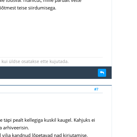
õõtmest teise siirdumisega.
kui üldse osatakse ette kujutada.
#7
 täpi pealt kellegiga kuskil kaugel. Kahjuks ei
 arhiveerisin.
l vilja kandnud lõpetavad nad kirjutamise.