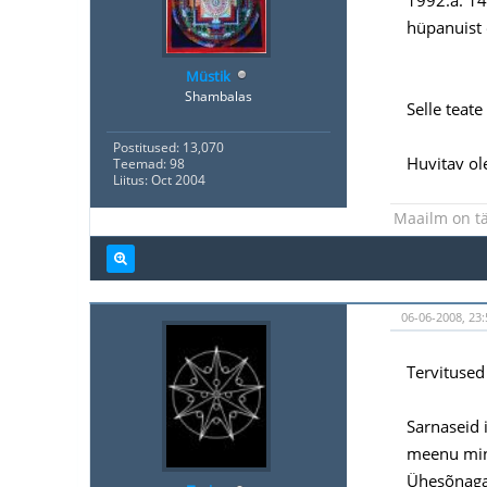
hüpanuist 
Müstik
Shambalas
Selle teate
Postitused: 13,070
Huvitav ole
Teemad: 98
Liitus: Oct 2004
Maailm on tä
06-06-2008, 23:
Tervitused
Sarnaseid i
meenu minu
Ühesõnaga 