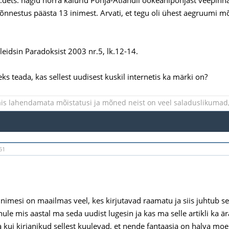
õnnestus päästa 13 inimest. Arvati, et tegu oli ühest aegruumi m
 leidsin Paradoksist 2003 nr.5, lk.12-14.
ks teada, kas sellest uudisest kuskil internetis ka märki on?
is lahendamata mõistatusi ja mõned neist on veel saladuslikumad, 
51
nimesi on maailmas veel, kes kirjutavad raamatu ja siis juhtub see
le mis aastal ma seda uudist lugesin ja kas ma selle artikli ka ära
kui kirjanikud sellest kuulevad, et nende fantaasia on halva moe