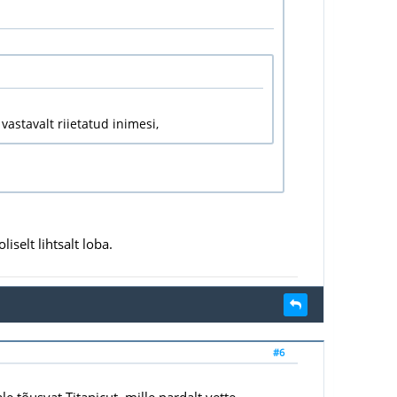
vastavalt riietatud inimesi,
liselt lihtsalt loba.
#6
e tõusvat Titanicut, mille pardalt vette