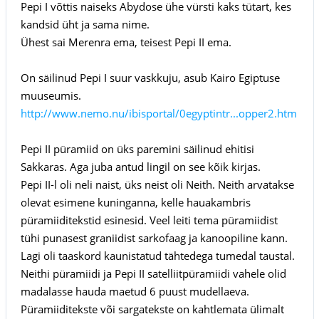
Pepi I võttis naiseks Abydose ühe vürsti kaks tütart, kes
kandsid üht ja sama nime.
Ühest sai Merenra ema, teisest Pepi II ema.
On säilinud Pepi I suur vaskkuju, asub Kairo Egiptuse
muuseumis.
http://www.nemo.nu/ibisportal/0egyptintr...opper2.htm
Pepi II püramiid on üks paremini säilinud ehitisi
Sakkaras. Aga juba antud lingil on see kõik kirjas.
Pepi II-l oli neli naist, üks neist oli Neith. Neith arvatakse
olevat esimene kuninganna, kelle hauakambris
püramiiditekstid esinesid. Veel leiti tema püramiidist
tühi punasest graniidist sarkofaag ja kanoopiline kann.
Lagi oli taaskord kaunistatud tähtedega tumedal taustal.
Neithi püramiidi ja Pepi II satelliitpüramiidi vahele olid
madalasse hauda maetud 6 puust mudellaeva.
Püramiiditekste või sargatekste on kahtlemata ülimalt