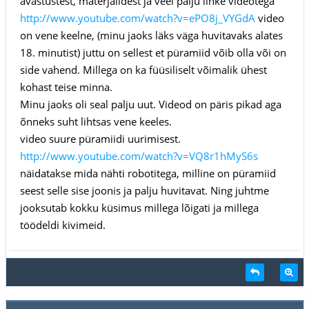
avastustest, materjalidest ja veel palju linke videotega
http://www.youtube.com/watch?v=ePO8j_VYGdA
video
on vene keelne, (minu jaoks läks väga huvitavaks alates
18. minutist) juttu on sellest et püramiid võib olla või on
side vahend. Millega on ka füüsiliselt võimalik ühest
kohast teise minna.
Minu jaoks oli seal palju uut. Videod on päris pikad aga
õnneks suht lihtsas vene keeles.
video suure püramiidi uurimisest.
http://www.youtube.com/watch?v=VQ8r1hMyS6s
näidatakse mida nähti robotitega, milline on püramiid
seest selle sise joonis ja palju huvitavat. Ning juhtme
jooksutab kokku küsimus millega lõigati ja millega
töödeldi kivimeid.