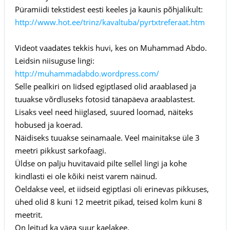
Püramiidi tekstidest eesti keeles ja kaunis põhjalikult:
http://www.hot.ee/trinz/kavaltuba/pyrtxtreferaat.htm
Videot vaadates tekkis huvi, kes on Muhammad Abdo.
Leidsin niisuguse lingi:
http://muhammadabdo.wordpress.com/
Selle pealkiri on Iidsed egiptlased olid araablased ja
tuuakse võrdluseks fotosid tänapäeva araablastest.
Lisaks veel need hiiglased, suured loomad, näiteks
hobused ja koerad.
Näidiseks tuuakse seinamaale. Veel mainitakse üle 3
meetri pikkust sarkofaagi.
Üldse on palju huvitavaid pilte sellel lingi ja kohe
kindlasti ei ole kõiki neist varem näinud.
Öeldakse veel, et iidseid egiptlasi oli erinevas pikkuses,
ühed olid 8 kuni 12 meetrit pikad, teised kolm kuni 8
meetrit.
On leitud ka väga suur kaelakee.