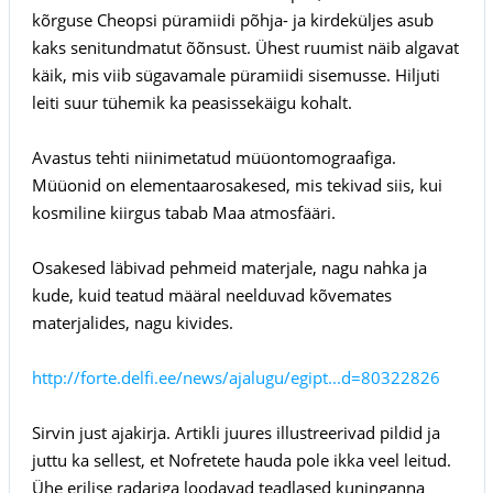
kõrguse Cheopsi püramiidi põhja- ja kirdeküljes asub
kaks senitundmatut õõnsust. Ühest ruumist näib algavat
käik, mis viib sügavamale püramiidi sisemusse. Hiljuti
leiti suur tühemik ka peasissekäigu kohalt.
Avastus tehti niinimetatud müüontomograafiga.
Müüonid on elementaarosakesed, mis tekivad siis, kui
kosmiline kiirgus tabab Maa atmosfääri.
Osakesed läbivad pehmeid materjale, nagu nahka ja
kude, kuid teatud määral neelduvad kõvemates
materjalides, nagu kivides.
http://forte.delfi.ee/news/ajalugu/egipt...d=80322826
Sirvin just ajakirja. Artikli juures illustreerivad pildid ja
juttu ka sellest, et Nofretete hauda pole ikka veel leitud.
Ühe erilise radariga loodavad teadlased kuninganna