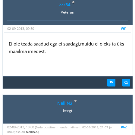
zzz34
Veteran
02-09-2013, 09:50
#61
Ei ole teada saadud ega ei saadagi,muidu ei oleks ta üks
maailma imedest.
NelliN2
keegi
02-09-2013, 18:00
#62
(Seda postitust muudeti viimati: 02-09-2013, 21:07 ja
muutjaks oli
NelliN2
.)