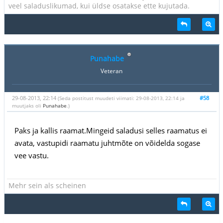
veel saladuslikumad, kui üldse osatakse ette kujutada.
Punahabe
Veteran
29-08-2013, 22:14
#58
(Seda postitust muudeti viimati: 29-08-2013, 22:14 ja
muutjaks oli
Punahabe
.)
Paks ja kallis raamat.Mingeid saladusi selles raamatus ei
avata, vastupidi raamatu juhtmõte on võidelda sogase
vee vastu.
Mehr sein als scheinen