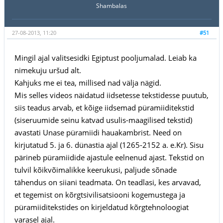
Shambalas
27-08-2013, 11:20
#51
Mingil ajal valitsesidki Egiptust pooljumalad. Leiab ka
nimekuju uršud alt.
Kahjuks me ei tea, millised nad välja nägid.
Mis selles videos näidatud iidsetesse tekstidesse puutub,
siis teadus arvab, et kõige iidsemad püramiiditekstid
(siseruumide seinu katvad usulis-maagilised tekstid)
avastati Unase püramiidi hauakambrist. Need on
kirjutatud 5. ja 6. dünastia ajal (1265-2152 a. e.Kr). Sisu
pärineb püramiidide ajastule eelnenud ajast. Tekstid on
tulvil kõikvõimalikke keerukusi, paljude sõnade
tähendus on siiani teadmata. On teadlasi, kes arvavad,
et tegemist on kõrgtsivilisatsiooni kogemustega ja
püramiiditekstides on kirjeldatud kõrgtehnoloogiat
varasel ajal.