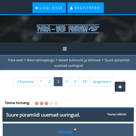
LOGI SISSE
REGISTREERI
>
>
>
Para-web
Alternatiivajalugu
Iidsed kultuurid ja ehitised
Suure püramiidi
uuemad uuringud.
...
(current)
Eelmine
1
2
3
4
5
10
Järgmine
Teema hinnang:
Suure püramiidi uuemad uuringud.
Teema režiimid
Müstik