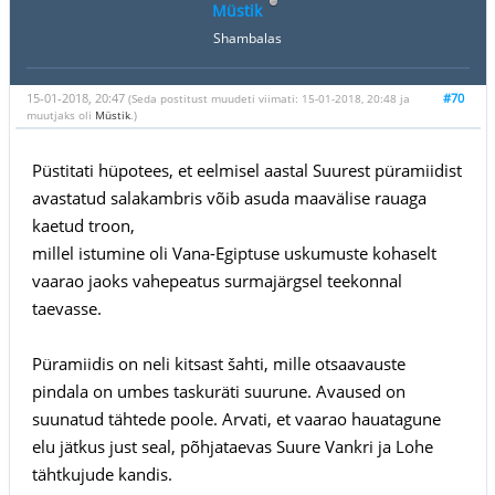
Müstik
Shambalas
15-01-2018, 20:47
#70
(Seda postitust muudeti viimati: 15-01-2018, 20:48 ja
muutjaks oli
Müstik
.)
Püstitati hüpotees, et eelmisel aastal Suurest püramiidist
avastatud salakambris võib asuda maavälise rauaga
kaetud troon,
millel istumine oli Vana-Egiptuse uskumuste kohaselt
vaarao jaoks vahepeatus surmajärgsel teekonnal
taevasse.
Püramiidis on neli kitsast šahti, mille otsaavauste
pindala on umbes taskuräti suurune. Avaused on
suunatud tähtede poole. Arvati, et vaarao hauatagune
elu jätkus just seal, põhjataevas Suure Vankri ja Lohe
tähtkujude kandis.