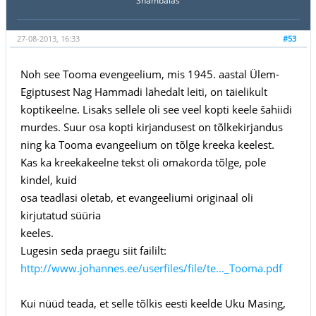
Shambalas
27-08-2013, 16:33
#53
Noh see Tooma evengeelium, mis 1945. aastal Ülem-
Egiptusest Nag Hammadi lähedalt leiti, on täielikult
koptikeelne. Lisaks sellele oli see veel kopti keele šahiidi
murdes. Suur osa kopti kirjandusest on tõlkekirjandus
ning ka Tooma evangeelium on tõlge kreeka keelest.
Kas ka kreekakeelne tekst oli omakorda tõlge, pole
kindel, kuid
osa teadlasi oletab, et evangeeliumi originaal oli
kirjutatud süüria
keeles.
Lugesin seda praegu siit faililt:
http://www.johannes.ee/userfiles/file/te..._Tooma.pdf
Kui nüüd teada, et selle tõlkis eesti keelde Uku Masing,