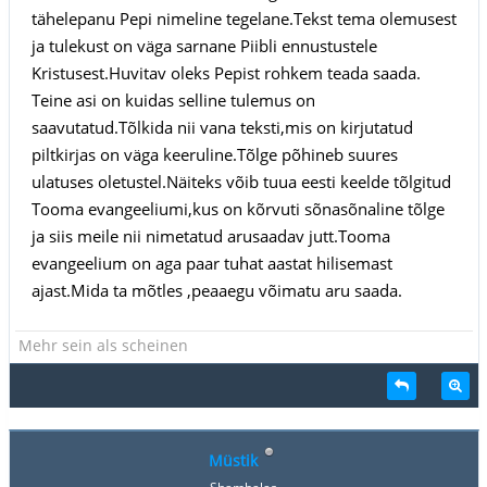
tähelepanu Pepi nimeline tegelane.Tekst tema olemusest
ja tulekust on väga sarnane Piibli ennustustele
Kristusest.Huvitav oleks Pepist rohkem teada saada.
Teine asi on kuidas selline tulemus on
saavutatud.Tõlkida nii vana teksti,mis on kirjutatud
piltkirjas on väga keeruline.Tõlge põhineb suures
ulatuses oletustel.Näiteks võib tuua eesti keelde tõlgitud
Tooma evangeeliumi,kus on kõrvuti sõnasõnaline tõlge
ja siis meile nii nimetatud arusaadav jutt.Tooma
evangeelium on aga paar tuhat aastat hilisemast
ajast.Mida ta mõtles ,peaaegu võimatu aru saada.
Mehr sein als scheinen
Müstik