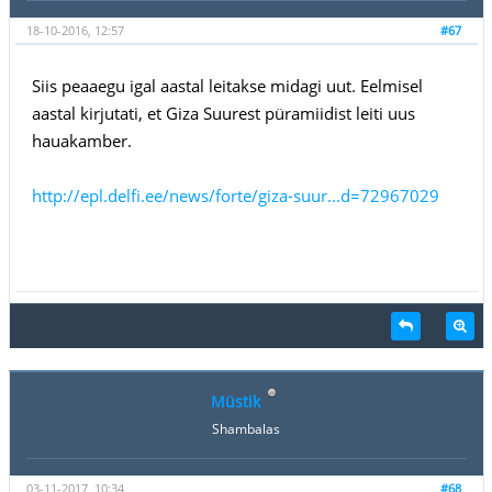
18-10-2016, 12:57
#67
Siis peaaegu igal aastal leitakse midagi uut. Eelmisel
aastal kirjutati, et Giza Suurest püramiidist leiti uus
hauakamber.
http://epl.delfi.ee/news/forte/giza-suur...d=72967029
Müstik
Shambalas
03-11-2017, 10:34
#68