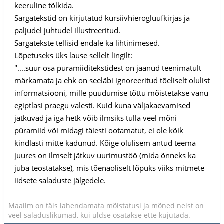
keeruline tõlkida.
Sargatekstid on kirjutatud kursiivhieroglüüfkirjas ja
paljudel juhtudel illustreeritud.
Sargatekste tellisid endale ka lihtinimesed.
Lõpetuseks üks lause sellelt lingilt:
"....suur osa püramiiditekstidest on jäänud teenimatult
märkamata ja ehk on seeläbi ignoreeritud tõeliselt olulist
informatsiooni, mille puudumise tõttu mõistetakse vanu
egiptlasi praegu valesti. Kuid kuna väljakaevamised
jätkuvad ja iga hetk võib ilmsiks tulla veel mõni
püramiid või midagi täiesti ootamatut, ei ole kõik
kindlasti mitte kadunud. Kõige olulisem antud teema
juures on ilmselt jätkuv uurimustöö (mida õnneks ka
juba teostatakse), mis tõenäoliselt lõpuks viiks mitmete
iidsete saladuste jälgedele.
Maailm on täis lahendamata mõistatusi ja mõned neist on
veel saladuslikumad, kui üldse osatakse ette kujutada.