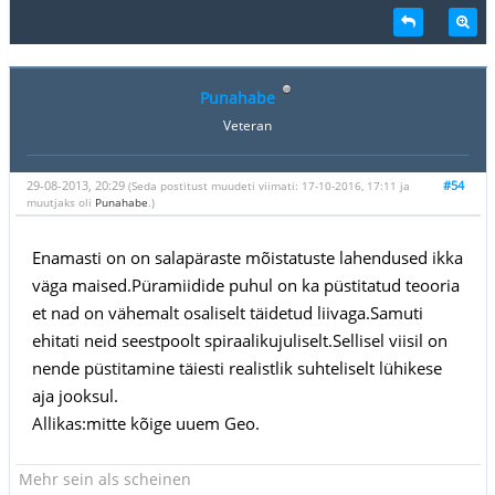
Punahabe
Veteran
29-08-2013, 20:29
#54
(Seda postitust muudeti viimati: 17-10-2016, 17:11 ja
muutjaks oli
Punahabe
.)
Enamasti on on salapäraste mõistatuste lahendused ikka
väga maised.Püramiidide puhul on ka püstitatud teooria
et nad on vähemalt osaliselt täidetud liivaga.Samuti
ehitati neid seestpoolt spiraalikujuliselt.Sellisel viisil on
nende püstitamine täiesti realistlik suhteliselt lühikese
aja jooksul.
Allikas:mitte kõige uuem Geo.
Mehr sein als scheinen