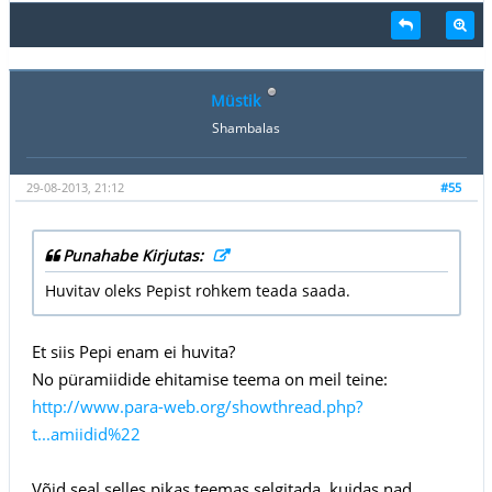
Müstik
Shambalas
29-08-2013, 21:12
#55
Punahabe Kirjutas:
Huvitav oleks Pepist rohkem teada saada.
Et siis Pepi enam ei huvita?
No püramiidide ehitamise teema on meil teine:
http://www.para-web.org/showthread.php?
t...amiidid%22
Võid seal selles pikas teemas selgitada, kuidas nad