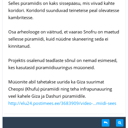
Selles püramiidis on kaks sissepääsu, mis viivad kahte
koridori. Koridorid suunduvad teineteise peal olevatesse
kambritesse.
Osa arheolooge on väitnud, et vaarao Snofru on maetud
sellesse püramiidi, kuid nüüdne skaneering seda ei
kinnitanud.
Projektis osalenud teadlaste sõnul on nemad esimesed,
kes kasutasid püramiidiuuringus müüoneid.
Müüonite abil tahetakse uurida ka Giza suurimat
Cheopsi (Khufu) püramiidi ning teha infrapunauuring
veel kahele Giza ja Dashuri püramiidile.
http://elu24.postimees.ee/3683909/video-...miidi-sees