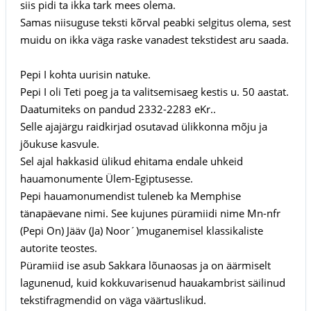
siis pidi ta ikka tark mees olema.
Samas niisuguse teksti kõrval peabki selgitus olema, sest
muidu on ikka väga raske vanadest tekstidest aru saada.
Pepi I kohta uurisin natuke.
Pepi I oli Teti poeg ja ta valitsemisaeg kestis u. 50 aastat.
Daatumiteks on pandud 2332-2283 eKr..
Selle ajajärgu raidkirjad osutavad ülikkonna mõju ja
jõukuse kasvule.
Sel ajal hakkasid ülikud ehitama endale uhkeid
hauamonumente Ülem-Egiptusesse.
Pepi hauamonumendist tuleneb ka Memphise
tänapäevane nimi. See kujunes püramiidi nime Mn-nfr
(Pepi On) Jääv (Ja) Noor´)muganemisel klassikaliste
autorite teostes.
Püramiid ise asub Sakkara lõunaosas ja on äärmiselt
lagunenud, kuid kokkuvarisenud hauakambrist säilinud
tekstifragmendid on väga väärtuslikud.