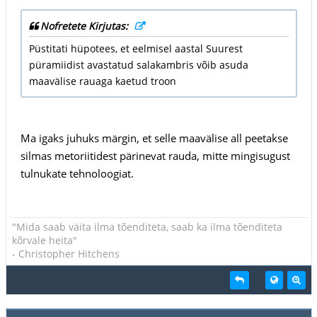
Nofretete Kirjutas:
Püstitati hüpotees, et eelmisel aastal Suurest
püramiidist avastatud salakambris võib asuda
maavälise rauaga kaetud troon
Ma igaks juhuks märgin, et selle maavälise all peetakse
silmas metoriitidest pärinevat rauda, mitte mingisugust
tulnukate tehnoloogiat.
"Mida saab väita ilma tõenditeta, saab ka ilma tõenditeta
kõrvale heita"
- Christopher Hitchens