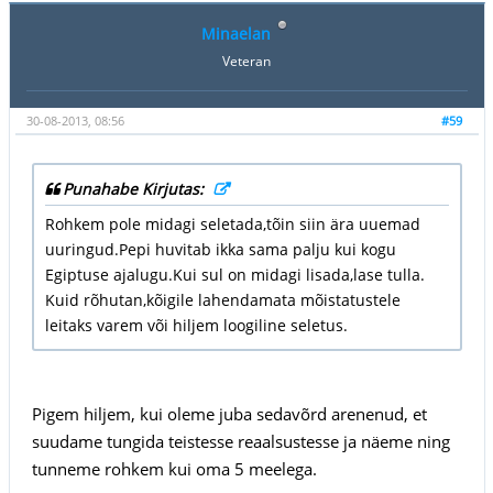
Minaelan
Veteran
30-08-2013, 08:56
#59
Punahabe Kirjutas:
Rohkem pole midagi seletada,tõin siin ära uuemad
uuringud.Pepi huvitab ikka sama palju kui kogu
Egiptuse ajalugu.Kui sul on midagi lisada,lase tulla.
Kuid rõhutan,kõigile lahendamata mõistatustele
leitaks varem või hiljem loogiline seletus.
Pigem hiljem, kui oleme juba sedavõrd arenenud, et
suudame tungida teistesse reaalsustesse ja näeme ning
tunneme rohkem kui oma 5 meelega.