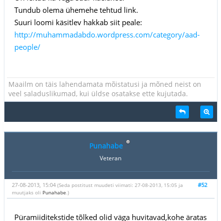
Tundub olema ühemehe tehtud link.
Suuri loomi käsitlev hakkab siit peale:
http://muhammadabdo.wordpress.com/category/aad-
people/
Maailm on täis lahendamata mõistatusi ja mõned neist on
veel saladuslikumad, kui üldse osatakse ette kujutada.
Punahabe
Veteran
27-08-2013, 15:04
#52
(Seda postitust muudeti viimati: 27-08-2013, 15:05 ja
muutjaks oli
Punahabe
.)
Püramiiditekstide tõlked olid väga huvitavad,kohe äratas