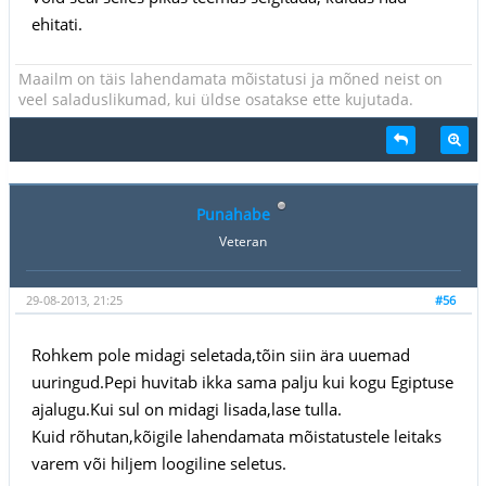
ehitati.
Maailm on täis lahendamata mõistatusi ja mõned neist on
veel saladuslikumad, kui üldse osatakse ette kujutada.
Punahabe
Veteran
29-08-2013, 21:25
#56
Rohkem pole midagi seletada,tõin siin ära uuemad
uuringud.Pepi huvitab ikka sama palju kui kogu Egiptuse
ajalugu.Kui sul on midagi lisada,lase tulla.
Kuid rõhutan,kõigile lahendamata mõistatustele leitaks
varem või hiljem loogiline seletus.