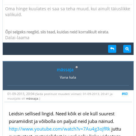
Oma hinge kuulates ei saa sa teha muud, kui ainult täiuslikke
valikuid.
.
Õpi selgeks reeglid, siis tead, kuidas neid korralikult eirata
Dalai-laama
mässaja
Vana kala
01-09-2013, 20:04
#60
(Seda postitust muudeti viimati: 01-09-2013, 20:41 ja
muutjaks oli
mässaja
.)
Leidsin sellised lingid. Need kõik ei ole küll suurest
püramiidist ja võibolla on paljud neid juba näinud.
http://www.youtube.com/watch?v=7Au4g3oJfRk
juttu