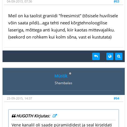
04-09-2013, 07:36
#63
Meil on ka taolist graniidi "freesimist" (tõsisele huvilisele
võin saata pildi)...aga tehti need kõrgtehnoloogilise
laseriga, mõttega anti kujund, kiir kaotas mittevajaliku.
(seekord on rohkem kui kolm sõna, vast ei kustutata)
Müstik
Shambalas
23-09-2015, 14:37
#64
HUGOTH Kirjutas:
Vene kanalil oli saade püramiididest ja seal kirjeldati