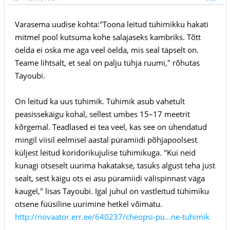
Varasema uudise kohta:"Toona leitud tühimikku hakati
mitmel pool kutsuma kohe salajaseks kambriks. Tõtt
öelda ei oska me aga veel öelda, mis seal täpselt on.
Teame lihtsalt, et seal on palju tühja ruumi," rõhutas
Tayoubi.
On leitud ka uus tühimik. Tühimik asub vahetult
peasissekäigu kohal, sellest umbes 15–17 meetrit
kõrgemal. Teadlased ei tea veel, kas see on ühendatud
mingil viisil eelmisel aastal püramiidi põhjapoolsest
küljest leitud koridorikujulise tühimikuga. "Kui neid
kunagi otseselt uurima hakatakse, tasuks algust teha just
sealt, sest käigu ots ei asu püramiidi välispinnast väga
kaugel," lisas Tayoubi. Igal juhul on vastleitud tühimiku
otsene füüsiline uurimine hetkel võimatu.
http://novaator.err.ee/640237/cheopsi-pu...ne-tuhimik