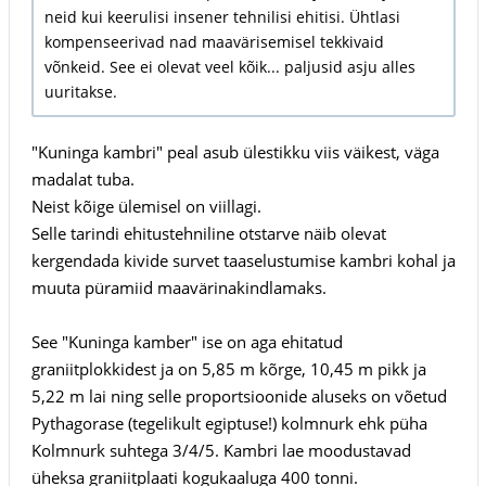
neid kui keerulisi insener tehnilisi ehitisi. Ühtlasi
kompenseerivad nad maavärisemisel tekkivaid
võnkeid. See ei olevat veel kõik... paljusid asju alles
uuritakse.
"Kuninga kambri" peal asub ülestikku viis väikest, väga
madalat tuba.
Neist kõige ülemisel on viillagi.
Selle tarindi ehitustehniline otstarve näib olevat
kergendada kivide survet taaselustumise kambri kohal ja
muuta püramiid maavärinakindlamaks.
See "Kuninga kamber" ise on aga ehitatud
graniitplokkidest ja on 5,85 m kõrge, 10,45 m pikk ja
5,22 m lai ning selle proportsioonide aluseks on võetud
Pythagorase (tegelikult egiptuse!) kolmnurk ehk püha
Kolmnurk suhtega 3/4/5. Kambri lae moodustavad
üheksa graniitplaati kogukaaluga 400 tonni.