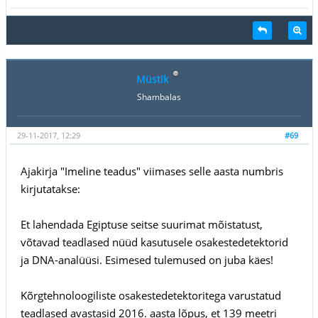
Müstik
Shambalas
29-11-2017, 12:29
#69
Ajakirja "Imeline teadus" viimases selle aasta numbris
kirjutatakse:
Et lahendada Egiptuse seitse suurimat mõistatust,
võtavad teadlased nüüd kasutusele osakestedetektorid
ja DNA-analüüsi. Esimesed tulemused on juba käes!
Kõrgtehnoloogiliste osakestedetektoritega varustatud
teadlased avastasid 2016. aasta lõpus, et 139 meetri