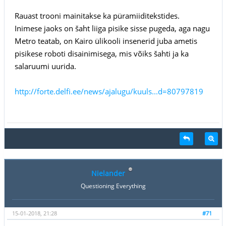
Rauast trooni mainitakse ka püramiiditekstides.
Inimese jaoks on šaht liiga pisike sisse pugeda, aga nagu
Metro teatab, on Kairo ülikooli insenerid juba ametis
pisikese roboti disainimisega, mis võiks šahti ja ka
salaruumi uurida.
http://forte.delfi.ee/news/ajalugu/kuuls...d=80797819
Nielander
Questioning Everything
15-01-2018, 21:28
#71