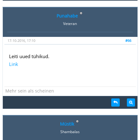
Punahabe
Veteran
17-10-2016, 17:10
#66
Leiti uued tühikud.
Link
Mehr sein als scheinen
Müstik
Shambalas