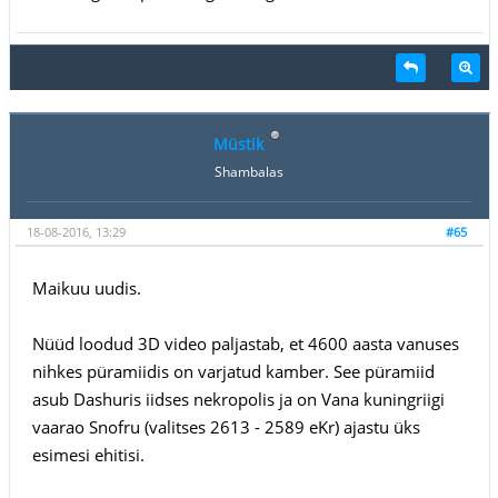
Müstik
Shambalas
18-08-2016, 13:29
#65
Maikuu uudis.
Nüüd loodud 3D video paljastab, et 4600 aasta vanuses
nihkes püramiidis on varjatud kamber. See püramiid
asub Dashuris iidses nekropolis ja on Vana kuningriigi
vaarao Snofru (valitses 2613 - 2589 eKr) ajastu üks
esimesi ehitisi.