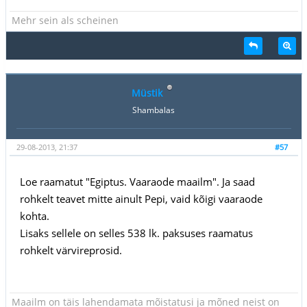
Mehr sein als scheinen
Müstik
Shambalas
29-08-2013, 21:37
#57
Loe raamatut "Egiptus. Vaaraode maailm". Ja saad
rohkelt teavet mitte ainult Pepi, vaid kõigi vaaraode
kohta.
Lisaks sellele on selles 538 lk. paksuses raamatus
rohkelt värvireprosid.
Maailm on täis lahendamata mõistatusi ja mõned neist on