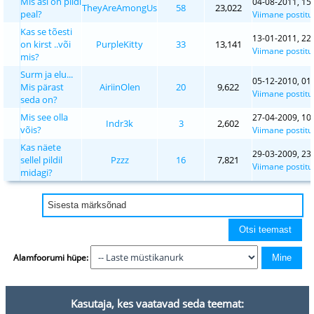
Mis asi on pildi
04-08-2011, 15
TheyAreAmongUs
58
23,022
peal?
Viimane postitu
Kas se tõesti
13-01-2011, 22
on kirst ..või
PurpleKitty
33
13,141
Viimane postitu
mis?
Surm ja elu...
05-12-2010, 01
Mis pärast
AiriinOlen
20
9,622
Viimane postitu
seda on?
Mis see olla
27-04-2009, 10
Indr3k
3
2,602
võis?
Viimane postitu
Kas näete
29-03-2009, 23
sellel pildil
Pzzz
16
7,821
Viimane postitu
midagi?
Alamfoorumi hüpe:
Kasutaja, kes vaatavad seda teemat: