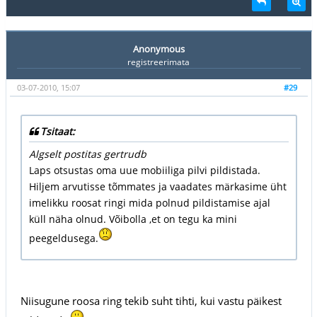
Anonymous
registreerimata
03-07-2010, 15:07
#29
Tsitaat:
Algselt postitas gertrudb
Laps otsustas oma uue mobiiliga pilvi pildistada.
Hiljem arvutisse tõmmates ja vaadates märkasime üht
imelikku roosat ringi mida polnud pildistamise ajal
küll näha olnud. Võibolla ,et on tegu ka mini
peegeldusega.
Niisugune roosa ring tekib suht tihti, kui vastu päikest