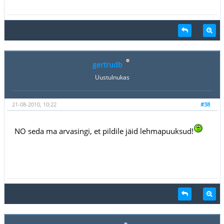
gertrudb
Uustulnukas
21-08-2010, 10:22
#38
NO seda ma arvasingi, et pildile jäid lehmapuuksud!