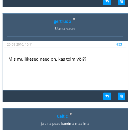
gertrudb
Uustulnukas
20-08-2010, 10:11
#33
Mis mullikesed need on, kas tolm või??
Celtic
ja sina pead kandma maailma