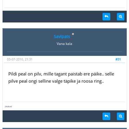
Savipats
Vana kala
03-07-2010, 21:31
#31
Pildi peal on pilv, mille tagant paistab ere päike.. selle
pilve peal ongi selline valge täpike ja roosa ring..
Jutukas!