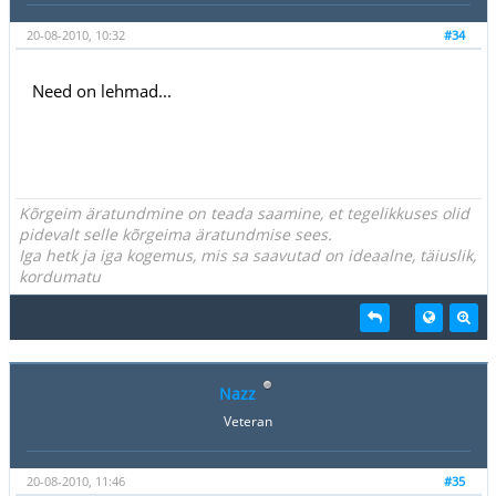
20-08-2010, 10:32
#34
Need on lehmad...
Kõrgeim äratundmine on teada saamine, et tegelikkuses olid
pidevalt selle kõrgeima äratundmise sees.
Iga hetk ja iga kogemus, mis sa saavutad on ideaalne, täiuslik,
kordumatu
Nazz
Veteran
20-08-2010, 11:46
#35