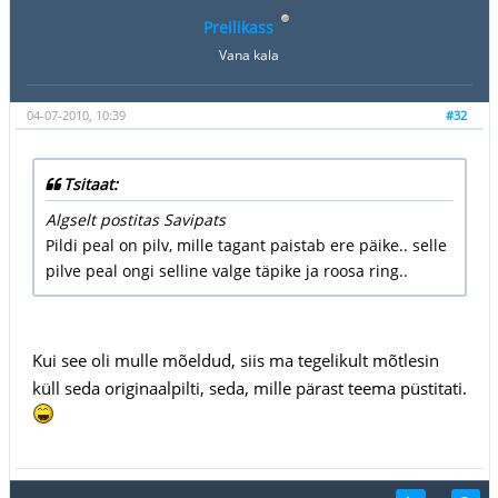
Preilikass
Vana kala
04-07-2010, 10:39
#32
Tsitaat:
Algselt postitas Savipats
Pildi peal on pilv, mille tagant paistab ere päike.. selle
pilve peal ongi selline valge täpike ja roosa ring..
Kui see oli mulle mõeldud, siis ma tegelikult mõtlesin
küll seda originaalpilti, seda, mille pärast teema püstitati.