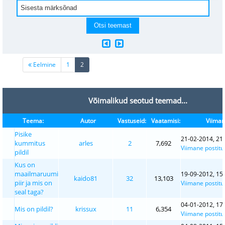
(current)
Eelmine
1
2
Võimalikud seotud teemad...
Teema:
Autor
Vastuseid:
Vaatamisi:
Viiman
Pisike
21-02-2014, 21
kummitus
arles
2
7,692
Viimane postitu
pildil
Kus on
maailmaruumi
19-09-2012, 15
kaido81
32
13,103
piir ja mis on
Viimane postitu
seal taga?
04-01-2012, 17
Mis on pildil?
krissux
11
6,354
Viimane postitu