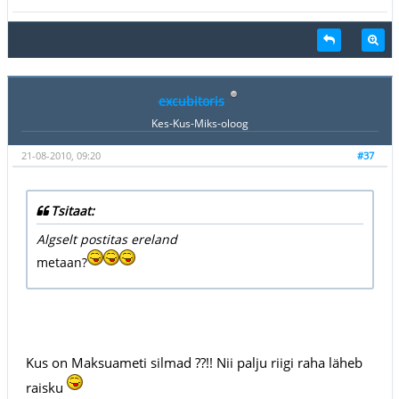
excubitoris
Kes-Kus-Miks-oloog
21-08-2010, 09:20
#37
Tsitaat:
Algselt postitas ereland
metaan?
Kus on Maksuameti silmad ??!! Nii palju riigi raha läheb
raisku