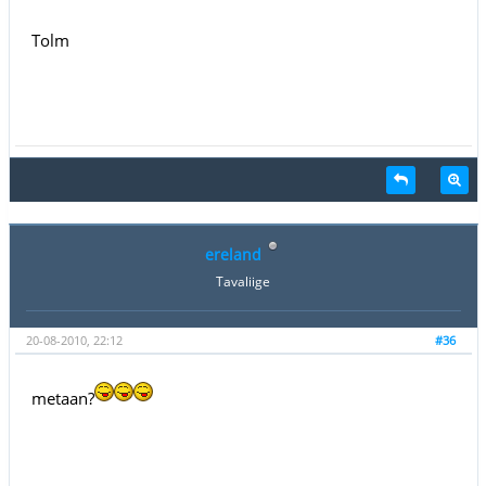
Tolm
ereland
Tavaliige
20-08-2010, 22:12
#36
metaan?