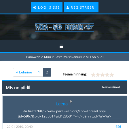
LOGI SISSE
REGISTREERI
>
>
>
Para-web
Muu
Laste müstikanurk
Mis on pildil
(current)
Eelmine
1
2
Teema hinnang:
Mis on pildil
Teema režiimid
Leena
<a href="http://www.para-web.org/showthread.php?
tid=5967&pid=128501#pid128501"><u>Bännitud</u></a>
22-01-2010, 20:40
#26