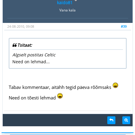
kaido81
Vana kala
24-08-2010, 09:08
#39
Tsitaat:
Algselt postitas Celtic
Need on lehmad...
Tabav kommentaar, aitähh tegid päeva rõõmsaks
Need on tõesti lehmad