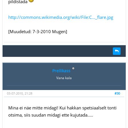
pildistada
http://commons.wikimedia.org/wiki/File:C..._flare.jpg
[Muudetud: 7-3-2010 Mugen]
Preilikass
Vana kala
03-07-2010, 21:28
#30
Mina ei näe mitte midagi! Kui hakkan spetsiaalselt tonti
otsima, siis suudan midagi ette kujutada.....