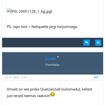
PS: caps lock = Netiquette järgi karjumisega.
Müstik
Shambalas
22-01-2010, 21:04
#27
Ilmselt on see pisike Quetzalcóatl (sulismadu), kellest
just teised teemas rääkisin!