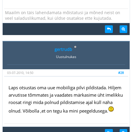
Maailm on täis lahendamata mõistatusi ja mõned neist on
veel saladuslikumad, kui üldse osatakse ette kujutada.
gertrudb
Uustulnukas
03-07-2010, 14:50
#28
Laps otsustas oma uue mobiiliga pilvi pildistada. Hiljem
arvutisse tõmmates ja vaadates märkasime üht imelikku
roosat ringi mida polnud pildistamise ajal küll näha
olnud. Võibolla ,et on tegu ka mini peegeldusega.