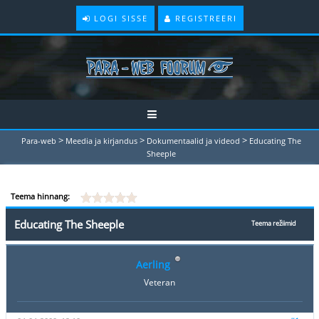
LOGI SISSE
REGISTREERI
>
>
>
Para-web
Meedia ja kirjandus
Dokumentaalid ja videod
Educating The
Sheeple
Teema hinnang:
Educating The Sheeple
Teema režiimid
Aerling
Veteran