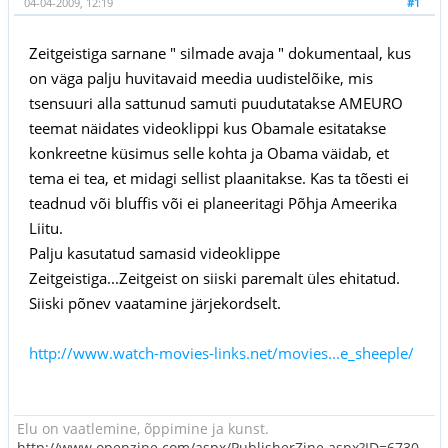
04-04-2009, 12:19
#1
Zeitgeistiga sarnane " silmade avaja " dokumentaal, kus
on väga palju huvitavaid meedia uudistelõike, mis
tsensuuri alla sattunud samuti puudutatakse AMEURO
teemat näidates videoklippi kus Obamale esitatakse
konkreetne küsimus selle kohta ja Obama väidab, et
tema ei tea, et midagi sellist plaanitakse. Kas ta tõesti ei
teadnud või bluffis või ei planeeritagi Põhja Ameerika
Liitu.
Palju kasutatud samasid videoklippe
Zeitgeistiga...Zeitgeist on siiski paremalt üles ehitatud.
Siiski põnev vaatamine järjekordselt.
http://www.watch-movies-links.net/movies...e_sheeple/
Elu on vaatlemine, õppimine ja kunst.
http://www.openzine.com/aspx/PublisherZine.aspx?ID=6730