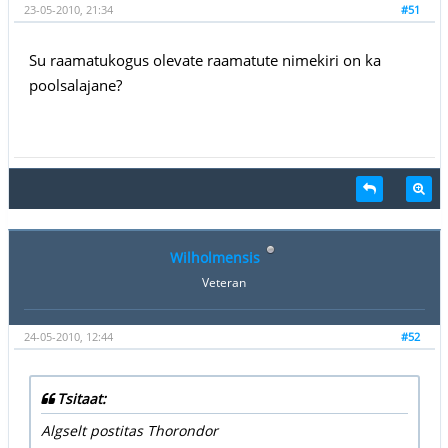
23-05-2010, 21:34
#51
Su raamatukogus olevate raamatute nimekiri on ka
poolsalajane?
Wilholmensis
Veteran
24-05-2010, 12:44
#52
Tsitaat:
Algselt postitas Thorondor