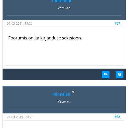
Thorondor
Veteran
03-03-2011, 15:26
#57
Foorumis on ka kirjanduse sektsioon.
Minaelan
Veteran
27-04-2019, 09:30
#58