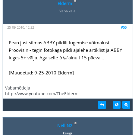
Elderm
Vana kala
25-09-2010, 12:22
#55
Pean just silmas ABBY pildilt lugemise võimalust.
Proovisin - tegin fotokaga pildi ajalehe artiklist ja ABBY
luges 5+ välja. Aga selle
trial
ainult 15 päeva...
[Muudetud: 9-25-2010 Elderm]
Vabamõtleja
http://www.youtube.com/TheElderm
NelliN2
keegi