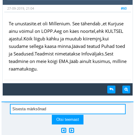
27-09-2019, 21:04
#60
Te unustasite.et oli Millenium. See tähendab ,et Kurjuse
ainu vöimul on LOPP.Aeg on käes noortel,ehk KULTSEL
ajastul.Köik liigub kähku ja muutub kiiremjnj,kui
suudame sellega kaasa minna.Jäävad teatud Puhad toed
ja Seadused.Teadmist nimetatakse Infoväljaks.Sest
teadmine on meie köigi EMA.Jääb ainult kusimus, milline
raamatukogu.