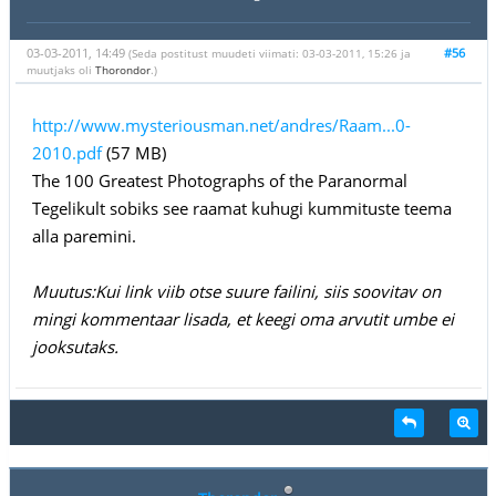
03-03-2011, 14:49
#56
(Seda postitust muudeti viimati: 03-03-2011, 15:26 ja
muutjaks oli
Thorondor
.)
http://www.mysteriousman.net/andres/Raam...0-
2010.pdf
(57 MB)
The 100 Greatest Photographs of the Paranormal
Tegelikult sobiks see raamat kuhugi kummituste teema
alla paremini.
Muutus:Kui link viib otse suure failini, siis soovitav on
mingi kommentaar lisada, et keegi oma arvutit umbe ei
jooksutaks.