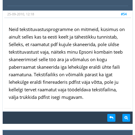
25-09-2010, 12:18
#54
Neid tekstituvastusprogramme on mitmeid, küsimus on
ainult selles kas ta eesti keelt ja tähestikku tunnistab,
Selleks, et raamatut pdf kujule skaneerida, pole üldse
tekstituvastust vaja, näiteks minu Epsoni kombain teeb
skaneerimisel selle töö ära ja võimalus on kogu
paberraamat skaneerida iga lehekülge eraldi ühte faili
raamatuna. Tekstifailiks on võimalik pärast ka igat
lehekülge eraldi finereaderis pdfist väja võtta, pole ju
kellelgi tervet raamatut vaja töödeldava tekstifailina,
välja trükkida pdfist isegi mugavam.