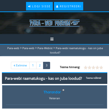
LOGI SISSE
REGISTREERI
>
>
>
Para-web
Para-web
Para-Webist
Para-webi raamatukogu - kas on juba
loodud?
(current)
Eelmine
1
2
3
Teema hinnang:
Para-webi raamatukogu - kas on juba loodud?
Teema režiimid
Thorondor
Veteran