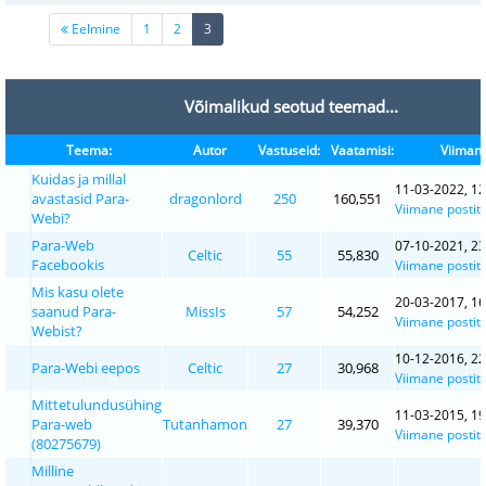
(current)
Eelmine
1
2
3
Võimalikud seotud teemad...
Teema:
Autor
Vastuseid:
Vaatamisi:
Viimane
Kuidas ja millal
11-03-2022, 12
avastasid Para-
dragonlord
250
160,551
Viimane postit
Webi?
Para-Web
07-10-2021, 23
Celtic
55
55,830
Facebookis
Viimane postit
Mis kasu olete
20-03-2017, 16
saanud Para-
MissIs
57
54,252
Viimane postit
Webist?
10-12-2016, 22
Para-Webi eepos
Celtic
27
30,968
Viimane postit
Mittetulundusühing
11-03-2015, 19
Para-web
Tutanhamon
27
39,370
Viimane postit
(80275679)
Milline