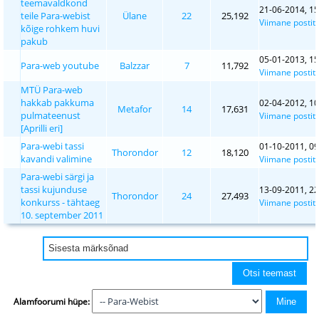
teemavaldkond
21-06-2014, 15
teile Para-webist
Ülane
22
25,192
Viimane postit
kõige rohkem huvi
pakub
05-01-2013, 15
Para-web youtube
Balzzar
7
11,792
Viimane postit
MTÜ Para-web
hakkab pakkuma
02-04-2012, 10
Metafor
14
17,631
pulmateenust
Viimane postit
[Aprilli eri]
Para-webi tassi
01-10-2011, 09
Thorondor
12
18,120
kavandi valimine
Viimane postit
Para-webi särgi ja
tassi kujunduse
13-09-2011, 22
Thorondor
24
27,493
konkurss - tähtaeg
Viimane postit
10. september 2011
Alamfoorumi hüpe: