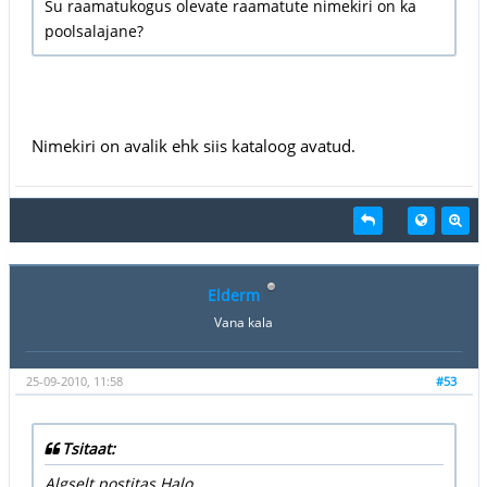
Su raamatukogus olevate raamatute nimekiri on ka
poolsalajane?
Nimekiri on avalik ehk siis kataloog avatud.
Elderm
Vana kala
25-09-2010, 11:58
#53
Tsitaat:
Algselt postitas Halo