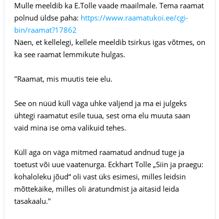
Mulle meeldib ka E.Tolle vaade maailmale. Tema raamat
polnud üldse paha:
https://www.raamatukoi.ee/cgi-
bin/raamat?17862
Näen, et kellelegi, kellele meeldib tsirkus igas võtmes, on
ka see raamat lemmikute hulgas.
"Raamat, mis muutis teie elu.
See on nüüd küll väga uhke väljend ja ma ei julgeks
ühtegi raamatut esile tuua, sest oma elu muuta saan
vaid mina ise oma valikuid tehes.
Küll aga on väga mitmed raamatud andnud tuge ja
toetust või uue vaatenurga. Eckhart Tolle „Siin ja praegu:
kohaloleku jõud“ oli vast üks esimesi, milles leidsin
mõttekäike, milles oli äratundmist ja aitasid leida
tasakaalu."