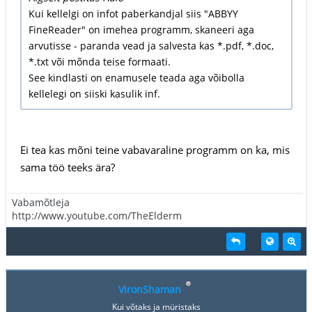
Kui kellelgi on infot paberkandjal siis "ABBYY
FineReader" on imehea programm, skaneeri aga
arvutisse - paranda vead ja salvesta kas *.pdf, *.doc,
*.txt või mõnda teise formaati.
See kindlasti on enamusele teada aga võibolla
kellelegi on siiski kasulik inf.
Ei tea kas mõni teine vabavaraline programm on ka, mis
sama töö teeks ära?
Vabamõtleja
http://www.youtube.com/TheElderm
VironShaman
Kui võtaks ja müristaks