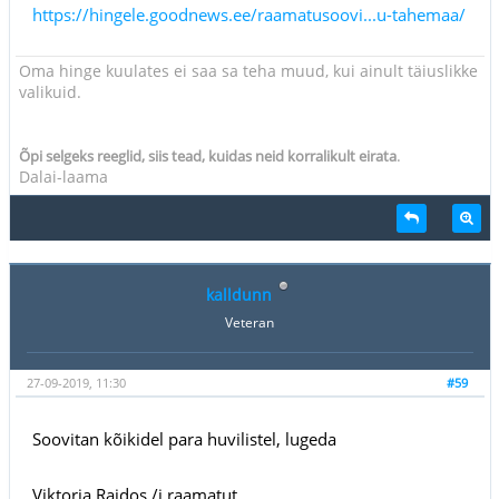
https://hingele.goodnews.ee/raamatusoovi...u-tahemaa/
Oma hinge kuulates ei saa sa teha muud, kui ainult täiuslikke
valikuid.
.
Õpi selgeks reeglid, siis tead, kuidas neid korralikult eirata
Dalai-laama
kalldunn
Veteran
27-09-2019, 11:30
#59
Soovitan kõikidel para huvilistel, lugeda
Viktoria Raidos /i raamatut.