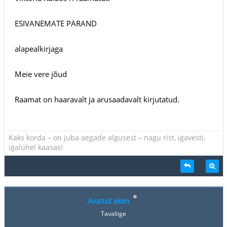
ESIVANEMATE PÄRAND
alapealkirjaga
Meie vere jõud
Raamat on haaravalt ja arusaadavalt kirjutatud.
Kaks korda – on juba aegade algusest – nagu rist, igavesti,
igalühel kaasas!
Avatud aken
Tavaliige