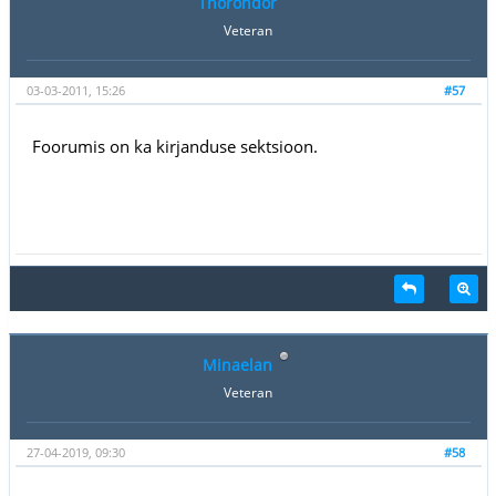
Thorondor
Veteran
03-03-2011, 15:26
#57
Foorumis on ka kirjanduse sektsioon.
Minaelan
Veteran
27-04-2019, 09:30
#58