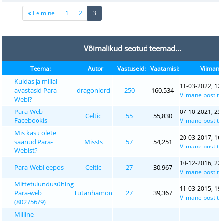
(current)
Eelmine
1
2
3
Võimalikud seotud teemad...
Teema:
Autor
Vastuseid:
Vaatamisi:
Viimane
Kuidas ja millal
11-03-2022, 12
avastasid Para-
dragonlord
250
160,534
Viimane postit
Webi?
Para-Web
07-10-2021, 23
Celtic
55
55,830
Facebookis
Viimane postit
Mis kasu olete
20-03-2017, 16
saanud Para-
MissIs
57
54,251
Viimane postit
Webist?
10-12-2016, 22
Para-Webi eepos
Celtic
27
30,967
Viimane postit
Mittetulundusühing
11-03-2015, 19
Para-web
Tutanhamon
27
39,367
Viimane postit
(80275679)
Milline