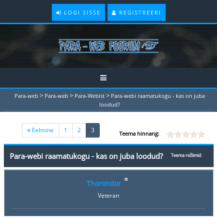
LOGI SISSE
REGISTREERI
>
>
>
Para-web
Para-web
Para-Webist
Para-webi raamatukogu - kas on juba
loodud?
(current)
Eelmine
1
2
3
Teema hinnang:
Para-webi raamatukogu - kas on juba loodud?
Teema režiimid
Thorondor
Veteran