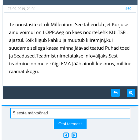
27-09-2019, 21:04
#60
Te unustasite.et oli Millenium. See tähendab ,et Kurjuse
ainu vöimul on LOPP.Aeg on käes noortel,ehk KULTSEL
ajastul.Köik liigub kähku ja muutub kiiremjnj,kui
suudame sellega kaasa minna.Jäävad teatud Puhad toed
ja Seadused.Teadmist nimetatakse Infoväljaks.Sest
teadmine on meie köigi EMA.Jääb ainult kusimus, milline
raamatukogu.