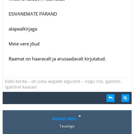
ESIVANEMATE PÄRAND
alapealkirjaga
Meie vere jõud
Raamat on haaravalt ja arusaadavalt kirjutatud.
Kaks korda – on juba aegade algusest – nagu rist, igavesti,
igalühel kaasas!
Avatud aken
Tavaliige