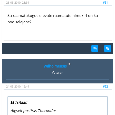
23-05-2010, 21:34
#51
Su raamatukogus olevate raamatute nimekiri on ka
poolsalajane?
Wilholmensis
Veteran
24-05-2010, 12:44
#52
Tsitaat:
Algselt postitas Thorondor