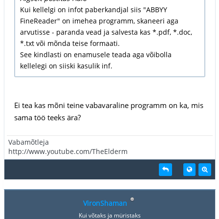
Kui kellelgi on infot paberkandjal siis "ABBYY
FineReader" on imehea programm, skaneeri aga
arvutisse - paranda vead ja salvesta kas *.pdf, *.doc,
*.txt või mõnda teise formaati.
See kindlasti on enamusele teada aga võibolla
kellelegi on siiski kasulik inf.
Ei tea kas mõni teine vabavaraline programm on ka, mis
sama töö teeks ära?
Vabamõtleja
http://www.youtube.com/TheElderm
VironShaman
Kui võtaks ja müristaks