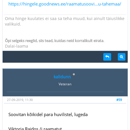
https://hingele.goodnews.ee/raamatusoovi...u-tahemaa/
Oma hinge kuulates ei saa sa teha muud, kui ainult täiuslikke
valikuid.
.
Õpi selgeks reeglid, siis tead, kuidas neid korralikult eirata
Dalai-laama
kalldunn
Veteran
27-09-2019, 11:30
#59
Soovitan kõikidel para huvilistel, lugeda
Viktoria Raidos /i raamatut.