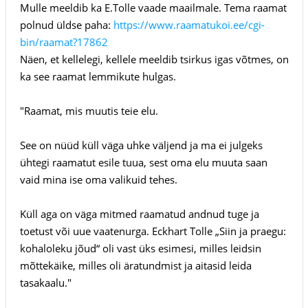
Mulle meeldib ka E.Tolle vaade maailmale. Tema raamat
polnud üldse paha:
https://www.raamatukoi.ee/cgi-
bin/raamat?17862
Näen, et kellelegi, kellele meeldib tsirkus igas võtmes, on
ka see raamat lemmikute hulgas.
"Raamat, mis muutis teie elu.
See on nüüd küll väga uhke väljend ja ma ei julgeks
ühtegi raamatut esile tuua, sest oma elu muuta saan
vaid mina ise oma valikuid tehes.
Küll aga on väga mitmed raamatud andnud tuge ja
toetust või uue vaatenurga. Eckhart Tolle „Siin ja praegu:
kohaloleku jõud“ oli vast üks esimesi, milles leidsin
mõttekäike, milles oli äratundmist ja aitasid leida
tasakaalu."