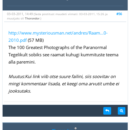
03-03-2011, 14:49
#56
(Seda postitust muudeti viimati: 03-03-2011, 15:26 ja
muutjaks oli
Thorondor
.)
http://www.mysteriousman.net/andres/Raam...0-
2010.pdf
(57 MB)
The 100 Greatest Photographs of the Paranormal
Tegelikult sobiks see raamat kuhugi kummituste teema
alla paremini.
Muutus:Kui link viib otse suure failini, siis soovitav on
mingi kommentaar lisada, et keegi oma arvutit umbe ei
jooksutaks.