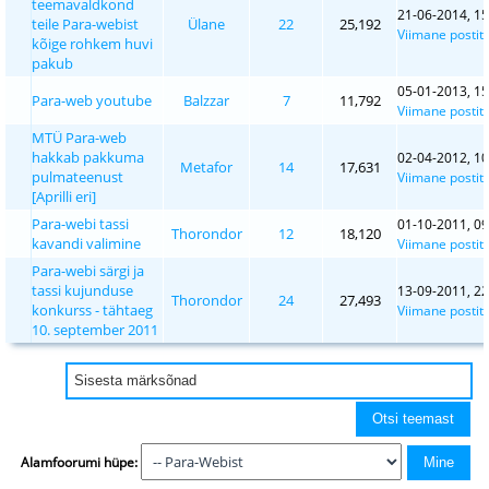
teemavaldkond
21-06-2014, 15
teile Para-webist
Ülane
22
25,192
Viimane postit
kõige rohkem huvi
pakub
05-01-2013, 15
Para-web youtube
Balzzar
7
11,792
Viimane postit
MTÜ Para-web
hakkab pakkuma
02-04-2012, 10
Metafor
14
17,631
pulmateenust
Viimane postit
[Aprilli eri]
Para-webi tassi
01-10-2011, 09
Thorondor
12
18,120
kavandi valimine
Viimane postit
Para-webi särgi ja
tassi kujunduse
13-09-2011, 22
Thorondor
24
27,493
konkurss - tähtaeg
Viimane postit
10. september 2011
Alamfoorumi hüpe: