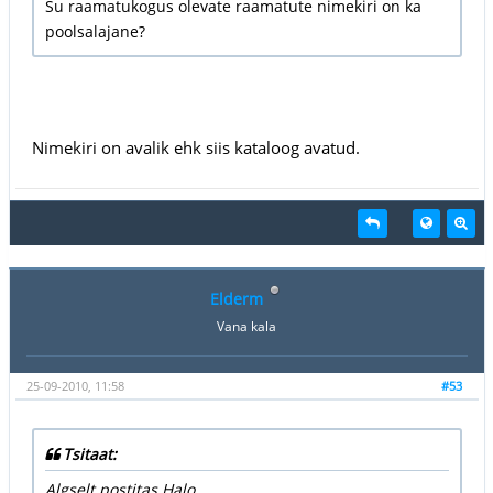
Su raamatukogus olevate raamatute nimekiri on ka
poolsalajane?
Nimekiri on avalik ehk siis kataloog avatud.
Elderm
Vana kala
25-09-2010, 11:58
#53
Tsitaat:
Algselt postitas Halo