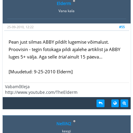
Elderm
Vana kala
25-09-2010, 12:22
#55
Pean just silmas ABBY pildilt lugemise võimalust.
Proovisin - tegin fotokaga pildi ajalehe artiklist ja ABBY
luges 5+ välja. Aga selle
trial
ainult 15 päeva...
[Muudetud: 9-25-2010 Elderm]
Vabamõtleja
http://www.youtube.com/TheElderm
NelliN2
keegi