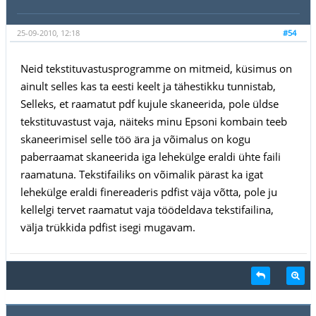
25-09-2010, 12:18
#54
Neid tekstituvastusprogramme on mitmeid, küsimus on
ainult selles kas ta eesti keelt ja tähestikku tunnistab,
Selleks, et raamatut pdf kujule skaneerida, pole üldse
tekstituvastust vaja, näiteks minu Epsoni kombain teeb
skaneerimisel selle töö ära ja võimalus on kogu
paberraamat skaneerida iga lehekülge eraldi ühte faili
raamatuna. Tekstifailiks on võimalik pärast ka igat
lehekülge eraldi finereaderis pdfist väja võtta, pole ju
kellelgi tervet raamatut vaja töödeldava tekstifailina,
välja trükkida pdfist isegi mugavam.