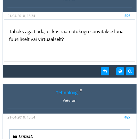
21-04-2010, 15:34
#26
Tahaks aga tiada, et kas raamatukogu soovitakse luua
füüsiliselt vai virtuaalselt?
Tehnoloog
Veteran
21-04-2010, 15:54
#27
Tsitaat: