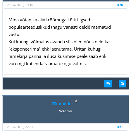
21-04-2010, 19:10
#30
Mina võtan ka alati rõõmuga kõik liigsed
populaarteaduslikud (nagu vanasti öeldi) raamatud
vastu.
Kui kunagi võimalus avaneb siis olen nõus neid ka
"eksponeerima" ehk laenutama. Üritan kuhugi
nimekirja panna ja ilusa küsimise peale saab ehk
varemgi kui enda raamatukogu valmis.
Thorondor
Veteran
21-04-2010, 22:21
#31