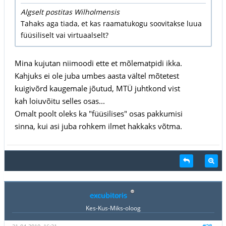
Algselt postitas Wilholmensis
Tahaks aga tiada, et kas raamatukogu soovitakse luua
füüsiliselt vai virtuaalselt?
Mina kujutan niimoodi ette et mõlematpidi ikka.
Kahjuks ei ole juba umbes aasta vältel mõtetest
kuigivõrd kaugemale jõutud, MTÜ juhtkond vist
kah loiuvõitu selles osas...
Omalt poolt oleks ka "füüsilises" osas pakkumisi
sinna, kui asi juba rohkem ilmet hakkaks võtma.
excubitoris
Kes-Kus-Miks-oloog