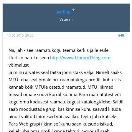
Aerling
Veteran
13-05-2010, 20:26
#48
Nii, jah - see raamatukogu teema kerkis jälle esile.
Uurisin natuke seda
http://www.LibraryThing.com
võimalust
ja minu arvates seal täitsa joonistaks välja. Nimelt saaks
MTÜ teha seal omale nn. raamatukogu profiili kuhu siis
kannab kõik MTÜle ostetud raamatud. MTÜ liikmed
teevad omale soovi korral ka oma Para raamatutest või
kogu oma kodusest raamatukogust kataloogi/lehe. Saidil
saab moodustada grupi kas kinnise kuhu saavad liituda
ainult valitud inimesed või avaliku. Tegin juba katseks
Para-Web grupi ( kinnise )kuhu saan kutsuda isikud,
kellel juba oma profiil sinna tehtud. Grupi all saab