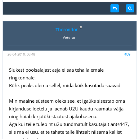
Thorondor
Veteran
26-04-2010, 08:48
#39
Siukest poolsalajast asja ei saa teha laiemale
ringkonnale.
Rõhk peaks olema sellel, mida kõik kasutada saavad.
Minimaalne süsteem oleks see, et igaüks sisestab oma
kirjanduse loetelu ja laenab U2U kaudu raamatu välja
ning hoiab kirjatüki staatust ajakohasena.
Aga kui teile tuleb nt u2u tundmatult kasutajalt ants447,
siis ma ei usu, et te tahate talle lihtsalt niisama kallist