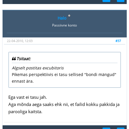
Halo
Passiivne konto
22-04-2010, 12:03
#37
Tsitaat:
Algselt postitas excubitoris
Pikemas perspektiivis ei tasu sellised "bondi mängud"
ennast ära.
Ega vast ei tasu jah.
Aga mõnda aega saaks ehk nii, et failid kokku pakkida ja
parooliga kaitsta.