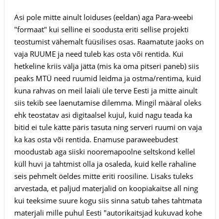
Asi pole mitte ainult loiduses (eeldan) aga Para-weebi
"formaat" kui selline ei soodusta eriti sellise projekti
teostumist vähemalt füüsilises osas. Raamatute jaoks on
vaja RUUME ja need tuleb kas osta või rentida. Kui
hetkeline kriis välja jätta (mis ka oma pitseri paneb) siis
peaks MTÜ need ruumid leidma ja ostma/rentima, kuid
kuna rahvas on meil laiali üle terve Eesti ja mitte ainult
siis tekib see laenutamise dilemma. Mingil määral oleks
ehk teostatav asi digitaalsel kujul, kuid nagu teada ka
bitid ei tule kätte päris tasuta ning serveri ruumi on vaja
ka kas osta või rentida. Enamuse paraweebudest
moodustab aga siiski nooremapoolne seltskond kellel
küll huvi ja tahtmist olla ja osaleda, kuid kelle rahaline
seis pehmelt öeldes mitte eriti roosiline. Lisaks tuleks
arvestada, et paljud materjalid on koopiakaitse all ning
kui teeksime suure kogu siis sinna satub tahes tahtmata
materjali mille puhul Eesti "autorikaitsjad kukuvad kohe