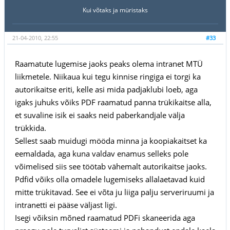
Kui võtaks ja müristaks
21-04-2010, 22:55
#33
Raamatute lugemise jaoks peaks olema intranet MTÜ
liikmetele. Niikaua kui tegu kinnise ringiga ei torgi ka
autorikaitse eriti, kelle asi mida padjaklubi loeb, aga
igaks juhuks võiks PDF raamatud panna trükikaitse alla,
et suvaline isik ei saaks neid paberkandjale välja
trükkida.
Sellest saab muidugi mööda minna ja koopiakaitset ka
eemaldada, aga kuna valdav enamus selleks pole
võimelised siis see töötab vähemalt autorikaitse jaoks.
Pdfid võiks olla omadele lugemiseks allalaetavad kuid
mitte trükitavad. See ei võta ju liiga palju serveriruumi ja
intranetti ei pääse väljast ligi.
Isegi võiksin mõned raamatud PDFi skaneerida aga