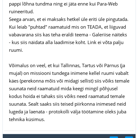
pappi lõhna tundma ning ei jäta enne kui Para-Web
ruineeritud.
Seega arvan, et ei maksaks hetkel üle eriti üle pingutada.
Kui leiab "puhtad" raamatuid mis on TEADA, et liiguvad
vabavarana siis kas teha eraldi teema - Galeriise näiteks
- kus siis näidata alla laadimise koht. Link ei võta palju
ruumi.
Võimalus on veel, et kui Tallinnas, Tartus või Pärnus (ja
mujal) on missiooni tundega inimene kellel ruumi vabalt
käes (perekonna mõis või midagi sellist) siis võiks temale
suunata neid raamatuid mida keegi mingil põhjusel
kodus hoida ei tahaks siis võiks need raamatud temale
suunata. Sealt saaks siis teised piirkonna inimesed neid
lugeda ja laenata - protokolli välja töötamine oleks juba
tehnika küsimus.