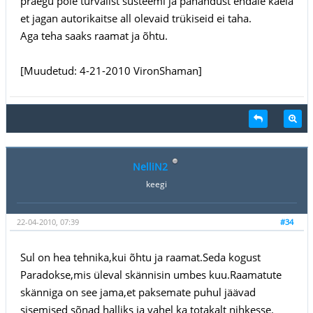
praegu pole turvalist süsteemi ja pahandust endale kaela
et jagan autorikaitse all olevaid trükiseid ei taha.
Aga teha saaks raamat ja õhtu.
[Muudetud: 4-21-2010 VironShaman]
NelliN2
keegi
22-04-2010, 07:39
#34
Sul on hea tehnika,kui õhtu ja raamat.Seda kogust
Paradokse,mis üleval skännisin umbes kuu.Raamatute
skänniga on see jama,et paksemate puhul jäävad
sisemised sõnad halliks ja vahel ka totakalt nihkesse.