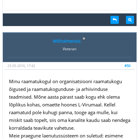
Wilholmensis
Veteran
23-05-2010, 17:42
#50
Minu raamatukogul on organisatsiooni raamatukogu
õigused ja raamatukogunduse- ja arhiivinduse
teadmised. Mõne aasta pärast saab kogu ehk olema
lõplikus kohas, omaette hoones L-Virumaal. Kellel
raamatuid pole kuhugi panna, tooge aga mulle, kui
miskit saab topelt, siis oma kanalite kaudu saab nendega
korraldada teavikute vahetuse.
Meie praegune laenutussüsteem on suletud: esimene