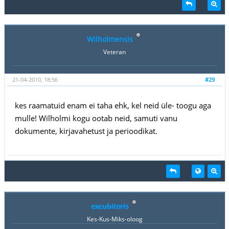
Wilholmensis
Veteran
21-04-2010, 18:56
#29
kes raamatuid enam ei taha ehk, kel neid üle- toogu aga
mulle! Wilholmi kogu ootab neid, samuti vanu
dokumente, kirjavahetust ja perioodikat.
excubitoris
Kes-Kus-Miks-oloog