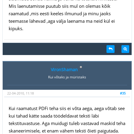
Mis laenutamisse puutub siis mul on olemas kõik
raamatud ,mis eesti keeles ilmunud ja minu jaoks
teemasse lähevad ,aga välja laenama ma neid kül ei
kipuks.
VironShaman
Kui võtaks ja müristaks
22-04-2010, 11:18
#35
Kui raamatust PDFi teha siis ei võta aega, aega võtab see
kui tahad kätte saada töödeldavat teksti läbi
tekstituvastuse. Aga muidugi tuleb vastavad maskid teha
skaneerimisele, et enam vähem teksti õieti paigutada.