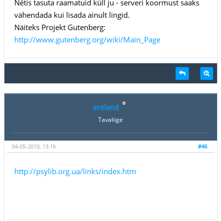
Nétis tasuta raamatuid küll ju - serveri koormust saaks
vähendada kui lisada ainult lingid.
Näiteks Projekt Gutenberg:
http://www.gutenberg.org/wiki/Main_Page
ereland
Tavaliige
04-05-2010, 13:16
#46
http://psylib.org.ua/links/index.htm