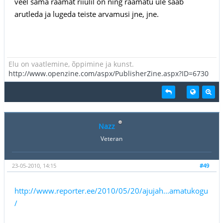
veel sama raamat riiulil on ning raamatu üle saab
arutleda ja lugeda teiste arvamusi jne, jne.
Elu on vaatlemine, õppimine ja kunst.
http://www.openzine.com/aspx/PublisherZine.aspx?ID=6730
Nazz
Veteran
23-05-2010, 14:15
#49
http://www.reporter.ee/2010/05/20/ajujah...amatukogu
/