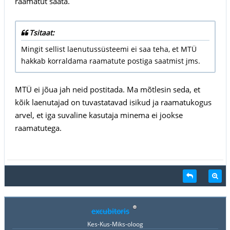
raamatut saata.
Tsitaat:
Mingit sellist laenutussüsteemi ei saa teha, et MTÜ
hakkab korraldama raamatute postiga saatmist jms.
MTÜ ei jõua jah neid postitada. Ma mõtlesin seda, et
kõik laenutajad on tuvastatavad isikud ja raamatukogus
arvel, et iga suvaline kasutaja minema ei jookse
raamatutega.
excubitoris
Kes-Kus-Miks-oloog