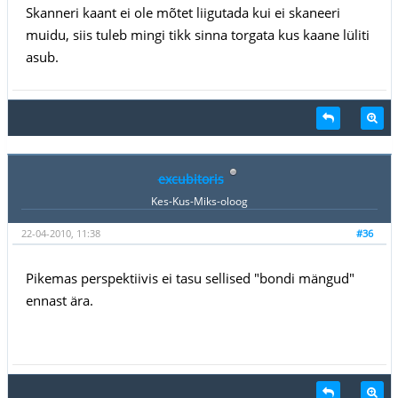
Skanneri kaant ei ole mõtet liigutada kui ei skaneeri
muidu, siis tuleb mingi tikk sinna torgata kus kaane lüliti
asub.
excubitoris
Kes-Kus-Miks-oloog
22-04-2010, 11:38
#36
Pikemas perspektiivis ei tasu sellised "bondi mängud"
ennast ära.