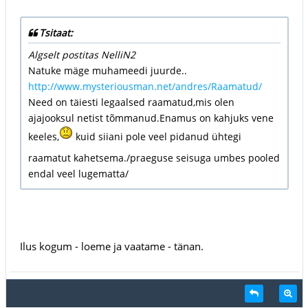
Tsitaat:
Algselt postitas NelliN2
Natuke mäge muhameedi juurde..
http://www.mysteriousman.net/andres/Raamatud/
Need on täiesti legaalsed raamatud,mis olen
ajajooksul netist tõmmanud.Enamus on kahjuks vene
keeles,
kuid siiani pole veel pidanud ühtegi
raamatut kahetsema./praeguse seisuga umbes pooled
endal veel lugematta/
Ilus kogum - loeme ja vaatame - tänan.