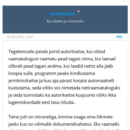
VironShaman
Kui võtaks ja müristaks
04-05-2010, 12:47
#44
Tegelemisele paneb piirid autorikaitse, kui võtad
raamatukogust raamatu pead tagasi viima, kui laenad
sõbralt pead tagasi andma, kui laadid netist alla jääb
koopia sulle, programm peaks kindlustama
printimiskaitse ja kuu aja pärast koopia automaatselt
kustutama, seda võiks siis nimetada netiraamatukoguks
ja seda tunnistaks ka autorikaitse kusjuures võiks ikka
lugemiskordade eest tasu nõuda..
Teine jutt on intranetiga, kinnise osaga oma liikmete
jaoks kus on võimalik dokumendivahetus. Eks raamatki