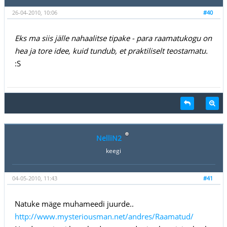
26-04-2010, 10:06
#40
Eks ma siis jälle nahaalitse tipake - para raamatukogu on
hea ja tore idee, kuid tundub, et praktiliselt teostamatu.
:S
NelliN2
keegi
04-05-2010, 11:43
#41
Natuke mäge muhameedi juurde..
http://www.mysteriousman.net/andres/Raamatud/