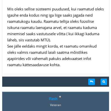
Mis oleks sellise süsteemi puudused, kui raamatud oleks
igaühe enda kodus ning iga liige saaks jagada neid
raamatukogu kaudu. Raamatu tellija oleks füüsilise
isikuna raamatu laenajana arvel, et raamatu kaduma
minemisel saaks vastutusele võtta ( kui ikkagi kaduma
läheb, siis vastutab MTÜ).
See jälle eeldaks mingit korda, et raamatu omanikud
oleks valmis raamatuid laiali saatma mõistlikes
ajapiirides või vähemalt pakuks adekvaatset infot
raamatu kättesaadavuse kohta.
Flash
Veteran