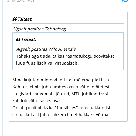
21-04-2010, 16:21
#28
Tsitaat:
Algselt postitas Tehnoloog
Tsitaat:
Algselt postitas Wilholmensis
Tahaks aga tiada, et kas raamatukogu soovitakse
luua füüsiliselt vai virtuaalselt?
Mina kujutan niimoodi ette et mõlematpidi ikka.
Kahjuks ei ole juba umbes aasta vältel mõtetest
kuigivõrd kaugemale jõutud, MTÜ juhtkond vist
kah loiuvõitu selles osas...
Omalt poolt oleks ka "füüsilises" osas pakkumisi
sinna, kui asi juba rohkem ilmet hakkaks võtma.