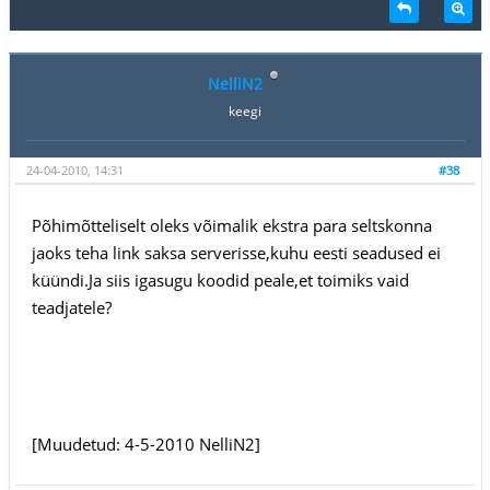
NelliN2
keegi
24-04-2010, 14:31
#38
Põhimõtteliselt oleks võimalik ekstra para seltskonna
jaoks teha link saksa serverisse,kuhu eesti seadused ei
küündi.Ja siis igasugu koodid peale,et toimiks vaid
teadjatele?
[Muudetud: 4-5-2010 NelliN2]