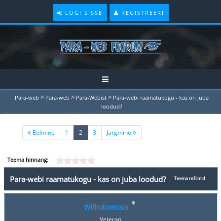
LOGI SISSE
REGISTREERI
>
>
>
Para-web
Para-web
Para-Webist
Para-webi raamatukogu - kas on juba
loodud?
(current)
Eelmine
1
2
3
Järgmine
Teema hinnang:
Para-webi raamatukogu - kas on juba loodud?
Teema režiimid
Wilholmensis
Veteran