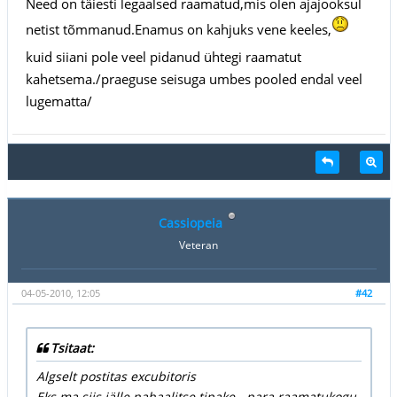
Need on täiesti legaalsed raamatud,mis olen ajajooksul
netist tõmmanud.Enamus on kahjuks vene keeles,
kuid siiani pole veel pidanud ühtegi raamatut
kahetsema./praeguse seisuga umbes pooled endal veel
lugematta/
Cassiopeia
Veteran
04-05-2010, 12:05
#42
Tsitaat:
Algselt postitas excubitoris
Eks ma siis jälle nahaalitse tipake - para raamatukogu