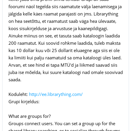
foorumi näol tegelda siis raamatute välja laenamisega ja
jälgida kelle käes raamat parajasti on jms. Librarything
on hea seetõttu, et raamatust saab väga hea ülevaate,
koos sisukirjelduse ja arvustuse ja kaanepildigagi.
Ainuke miinus on see, et tasuta saab kataloogin laadida
200 raamatut. Kui soovid rohkme laadida, tuleb maksta
kas 10 dollar kuu või 25 dollarit eluaegne aga siis ei ole
ka limiiti kui palju raamatuid sa oma kataloogi üles laed.
Arvan, et see hind ei tapa MTÜ'd ja liikmed saavad siis
juba ise mõelda, kui suure kataloogi nad omale soovivad
saada.
Koduleht:
http://ee.librarything.com/
Grupi kirjeldus:
What are groups for?
Groups connect users. You can set a group up for the
shared library searching, or to socialize through forums.