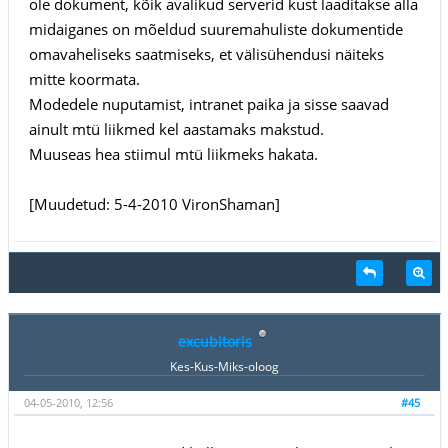
ole dokument, kõik avalikud serverid kust laaditakse alla
midaiganes on mõeldud suuremahuliste dokumentide
omavaheliseks saatmiseks, et välisühendusi näiteks
mitte koormata.
Modedele nuputamist, intranet paika ja sisse saavad
ainult mtü liikmed kel aastamaks makstud.
Muuseas hea stiimul mtü liikmeks hakata.
[Muudetud: 5-4-2010 VironShaman]
excubitoris
Kes-Kus-Miks-oloog
04-05-2010, 12:56
#45