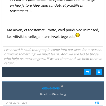
on hea ja tore idee, kuid tundub, et praktiliselt
teostamatu.
:S
Ma arvan, et teostamatu mitte, vaid puuduvad inimesed,
kes viitsikisd sellega intensiivselt tegeleda
I've heard it said, that people come into our lives for a reason,
bringing something we must learn. And we are led to those
who help us most to grow, if we let them and we help them in
return.
excubitoris
Kes-Kus-Miks-oloog
04-05-2010, 12:24
#43