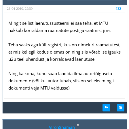
21-04-2010, 22:39
#32
Mingit sellist laenutussüsteemi ei saa teha, et MTÜ
hakkab korraldama raamatute postiga saatmist jms.
Teha saaks aga küll registri, kus on nimekiri raamatutest,
et mis kellegil kodus olemas on ning siis võtab ise igaüks
u2u teel ühendust ja korraldavad laenutuse.
Ning ka koha, kuhu saab laadida ilma autoriõiguseta
dokumente (või kui autor lubab, siis on selleks mingit
dokumenti vaja MTÜ valdusse).
VironShaman