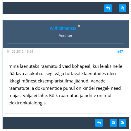
Wilholmensis
Veteran
04-05-2010, 18:34
#47
mina laenutaks raamatuid vaid kohapeal, kui leiaks neile
jäädava asukoha. Isegi väga tuttavale laenutades olen
ikkagi mõnest eksemplarist ilma jäänud. Vanade
raamatute ja dokumentide puhul on kindel reegel- need
majast välja ei lähe. Kõik raamatud ja arhiiv on mul
elektronkataloogis.