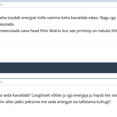
36
keha toodab energiat mille vaimne keha kanaldab edasi. Nagu iga 
asutada.
 meenutada vana head filmi Matrix kus see printsiip on natuke liht
14
 seda kanaldab? Loogiliselt võttes ju iga energija ju hajub kes seda
aim alles jääks peksime me seda energjat ise talletama kuhugi?