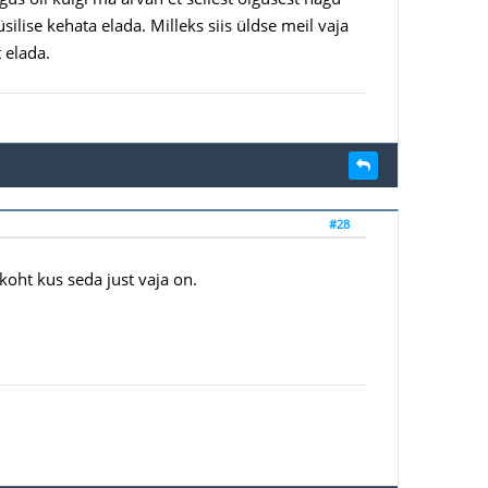
ilise kehata elada. Milleks siis üldse meil vaja
 elada.
#28
 koht kus seda just vaja on.