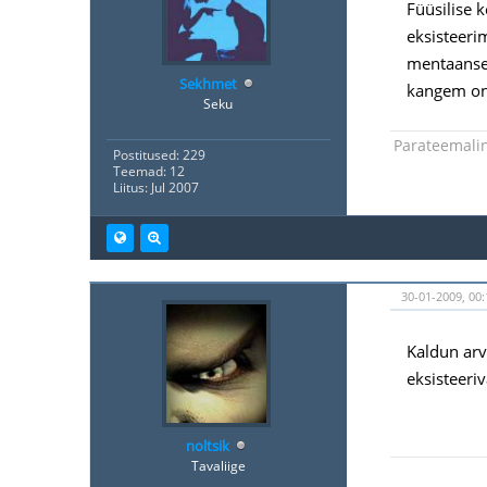
Füüsilise 
eksisteeri
mentaansel
Sekhmet
kangem on
Seku
Parateemali
Postitused: 229
Teemad: 12
Liitus: Jul 2007
30-01-2009, 00:
Kaldun arv
eksisteeriv
noltsik
Tavaliige