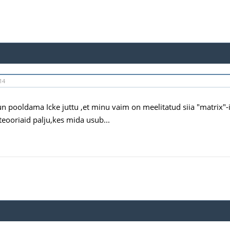
14
n pooldama Icke juttu ,et minu vaim on meelitatud siia "matrix"-i
teooriaid palju,kes mida usub...