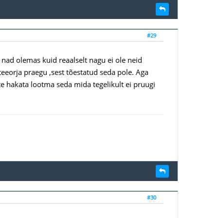
#29
n nad olemas kuid reaalselt nagu ei ole neid
teeorja praegu ,sest tõestatud seda pole. Aga
tte hakata lootma seda mida tegelikult ei pruugi
#30