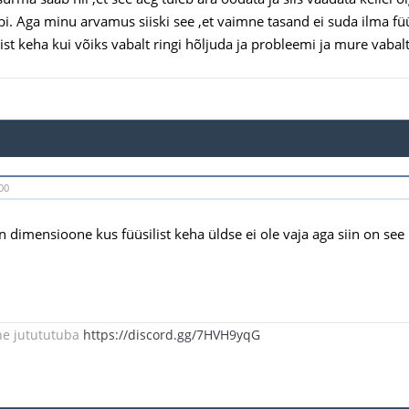
bi. Aga minu arvamus siiski see ,et vaimne tasand ei suda ilma füüs
ist keha kui võiks vabalt ringi hõljuda ja probleemi ja mure vabalt
00
n dimensioone kus füüsilist keha üldse ei ole vaja aga siin on see
ne jutututuba
https://discord.gg/7HVH9yqG