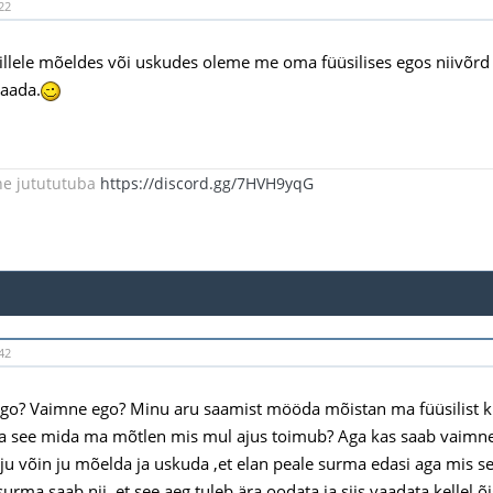
22
llele mõeldes või uskudes oleme me oma füüsilises egos niivõrd k
saada.
ne jutututuba
https://discord.gg/7HVH9yqG
42
ego? Vaimne ego? Minu aru saamist mööda mõistan ma füüsilist kui
 see mida ma mõtlen mis mul ajus toimub? Aga kas saab vaimne t
 ju võin ju mõelda ja uskuda ,et elan peale surma edasi aga mis s
urma saab nii ,et see aeg tuleb ära oodata ja siis vaadata kellel õ