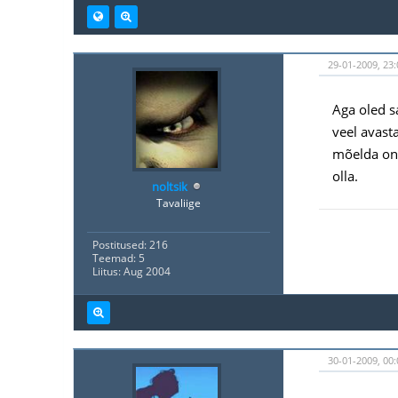
29-01-2009, 23:
Aga oled sa
veel avast
mõelda on 
olla.
noltsik
Tavaliige
Postitused: 216
Teemad: 5
Liitus: Aug 2004
30-01-2009, 00: