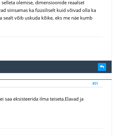
 selleta olemise, dimensioonide reaalset
ad siinsamas ka füüsiliselt kuid võivad olla ka
ja sealt võib uskuda kõike, eks me näe kumb
#31
i saa eksisteerida ilma teiseta.Elavad ja
.