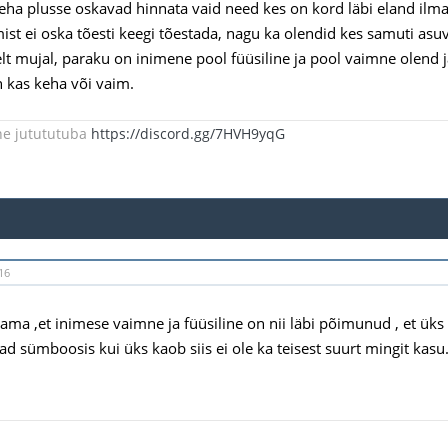
keha plusse oskavad hinnata vaid need kes on kord läbi eland ilma
mist ei oska tõesti keegi tõestada, nagu ka olendid kes samuti asuv
t mujal, paraku on inimene pool füüsiline ja pool vaimne olend 
 kas keha või vaim.
ne jutututuba
https://discord.gg/7HVH9yqG
16
ama ,et inimese vaimne ja füüsiline on nii läbi põimunud , et üks e
ad sümboosis kui üks kaob siis ei ole ka teisest suurt mingit kasu