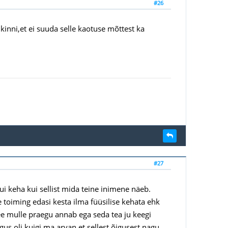
#26
inni,et ei suuda selle kaotuse mõttest ka
#27
 keha kui sellist mida teine inimene näeb.
oiming edasi kesta ilma füüsilise kehata ehk
ee mulle praegu annab ega seda tea ju keegi
igus oli kuigi ma arvan et sellest õigusest nagu