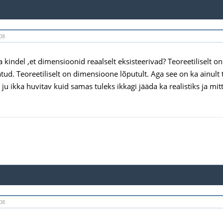
08
 kindel ,et dimensioonid reaalselt eksisteerivad? Teoreetiliselt o
atud. Teoreetiliselt on dimensioone lõputult. Aga see on ka ainult 
ju ikka huvitav kuid samas tuleks ikkagi jääda ka realistiks ja mi
08