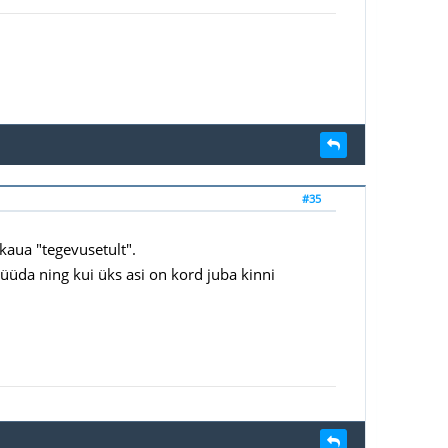
#35
 kaua "tegevusetult".
püüda ning kui üks asi on kord juba kinni