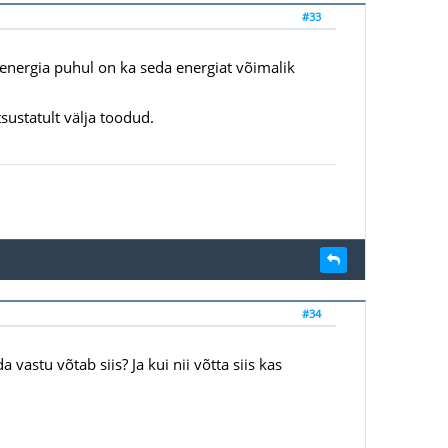
#33
energia puhul on ka seda energiat võimalik
sustatult välja toodud.
#34
 vastu võtab siis? Ja kui nii võtta siis kas