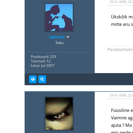
29-01-2009, 22:
Ükskõik mi
mitte aru 
Sekhmet
Seku
Parateemali
Postitused: 229
Teemad: 12
Liitus: Jul 2007
29-01-2009, 22:
Füüsiline 
Vaimne aga
ajuta ? Ma
mis peale s