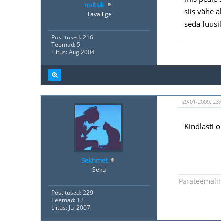
noltsik
siis vähe a
Tavaliige
seda füüsil
Postitused: 216
Teemad: 5
Liitus: Aug 2004
29-01-2009, 23:
Kindlasti o
Sekhmet
Seku
Parateemali
Postitused: 229
Teemad: 12
Liitus: Jul 2007