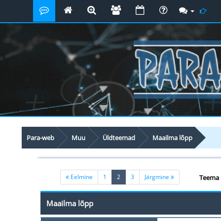
Para-web
Muu
Üldteemad
Maailma lõpp
(current)
Eelmine
1
2
3
Järgmine
Teema 
Maailma lõpp