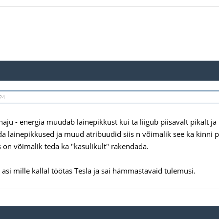
24
haju - energia muudab lainepikkust kui ta liigub piisavalt pikalt ja
da lainepikkused ja muud atribuudid siis n võimalik see ka kinni 
s on võimalik teda ka "kasulikult" rakendada.
 asi mille kallal töötas Tesla ja sai hämmastavaid tulemusi.