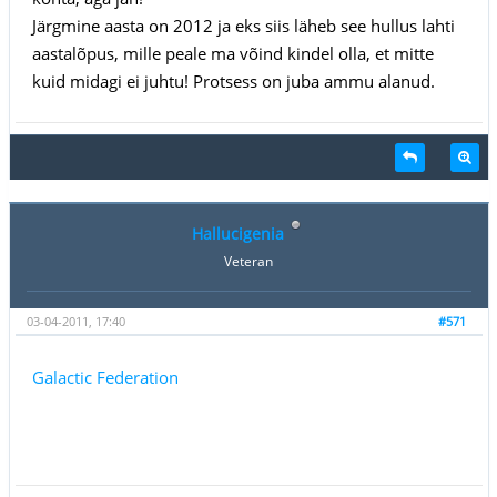
Järgmine aasta on 2012 ja eks siis läheb see hullus lahti
aastalõpus, mille peale ma võind kindel olla, et mitte
kuid midagi ei juhtu! Protsess on juba ammu alanud.
Hallucigenia
Veteran
03-04-2011, 17:40
#571
Galactic Federation