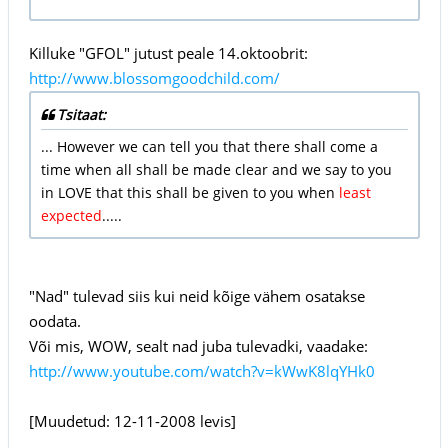
Killuke "GFOL" jutust peale 14.oktoobrit:
http://www.blossomgoodchild.com/
Tsitaat:
... However we can tell you that there shall come a
time when all shall be made clear and we say to you
in LOVE that this shall be given to you when
least
expected
.....
"Nad" tulevad siis kui neid kõige vähem osatakse
oodata.
Või mis, WOW, sealt nad juba tulevadki, vaadake:
http://www.youtube.com/watch?v=kWwK8lqYHk0
[Muudetud: 12-11-2008 levis]