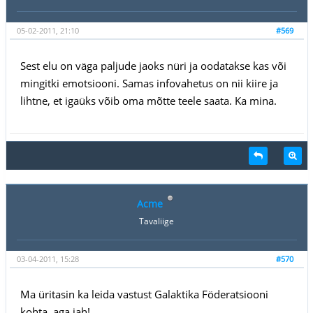
05-02-2011, 21:10
#569
Sest elu on väga paljude jaoks nüri ja oodatakse kas või
mingitki emotsiooni. Samas infovahetus on nii kiire ja
lihtne, et igaüks võib oma mõtte teele saata. Ka mina.
Acme
Tavaliige
03-04-2011, 15:28
#570
Ma üritasin ka leida vastust Galaktika Föderatsiooni
kohta, aga jah!