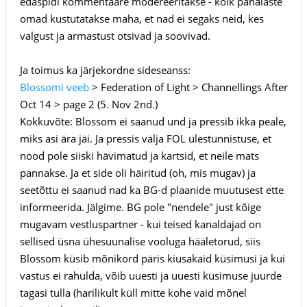
edaspidi kommentaare modereeritakse - kõik pahalaste
omad kustutatakse maha, et nad ei segaks neid, kes
valgust ja armastust otsivad ja soovivad.
Ja toimus ka järjekordne sideseanss:
Blossomi veeb
> Federation of Light > Channellings After
Oct 14 > page 2 (5. Nov 2nd.)
Kokkuvõte: Blossom ei saanud und ja pressib ikka peale,
miks asi ära jäi. Ja pressis välja FOL ülestunnistuse, et
nood pole siiski hävimatud ja kartsid, et neile mats
pannakse. Ja et side oli häiritud (oh, mis mugav) ja
seetõttu ei saanud nad ka BG-d plaanide muutusest ette
informeerida. Jälgime. BG pole "nendele" just kõige
mugavam vestluspartner - kui teised kanaldajad on
sellised üsna ühesuunalise vooluga hääletorud, siis
Blossom küsib mõnikord päris kiusakaid küsimusi ja kui
vastus ei rahulda, võib uuesti ja uuesti küsimuse juurde
tagasi tulla (harilikult küll mitte kohe vaid mõnel