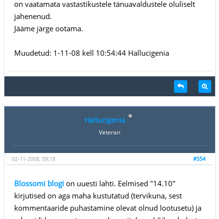
on vaatamata vastastikustele tänuavaldustele oluliselt
jahenenud.
Jääme järge ootama.
Muudetud: 1-11-08 kell 10:54:44 Hallucigenia
Hallucigenia
Veteran
02-11-2008, 09:18
#554
Blossomi blogi
on uuesti lahti. Eelmised "14.10"
kirjutised on aga maha kustutatud (tervikuna, sest
kommentaaride puhastamine olevat olnud lootusetu) ja