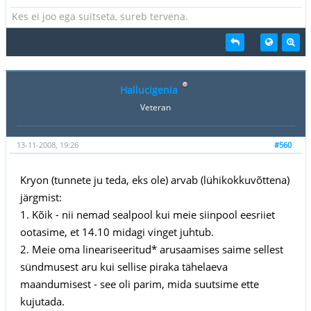
Kes ei joo ega suitseta, sureb tervena.
Hallucigenia
Veteran
13-11-2008, 19:26
#560
Kryon (tunnete ju teda, eks ole) arvab (lühikokkuvõttena)
järgmist:
1. Kõik - nii nemad sealpool kui meie siinpool eesriiet
ootasime, et 14.10 midagi vinget juhtub.
2. Meie oma lineariseeritud* arusaamises saime sellest
sündmusest aru kui sellise piraka tähelaeva
maandumisest - see oli parim, mida suutsime ette
kujutada.