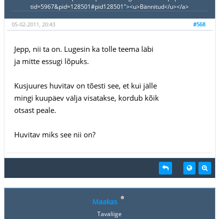
tid=5967&pid=128501#pid128501"><u>Bännitud</u></a>
05-02-2011, 20:43
#568
Jepp, nii ta on. Lugesin ka tolle teema läbi
ja mitte essugi lõpuks.
Kusjuures huvitav on tõesti see, et kui jälle
mingi kuupäev välja visatakse, kordub kõik
otsast peale.
Huvitav miks see nii on?
Maakas
Tavaliige