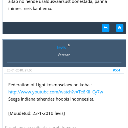
aitab nö nende usaldusväärsust õõnestada, panna
inimesi neis kahtlema.
levis
Veteran
23-01-2010, 21:00
#564
Federation of Light kosmoselaev on kohal:
http://www.youtube.com/watch?v=Te6KIl_Cy7w
Seega Indiana tähendas hoopis Indoneesiat.
[Muudetud: 23-1-2010 levis]
Kes ei joo ega suitseta, sureb tervena.