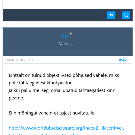
iitt
Vana kala
06-01-2010, 18:56
#562
Lihtsalt on tulnud objektiivsed põhjused vahele, miks
pole tähtaegadest kinni peetud.
Ja kui palju me isegi oma lubatud tähtaegadest kinni
peame.
Siin mõningat vaheinfot asjast huvitatuile:
http://www.worldufodisclosure.org/index2...&icerik=ek