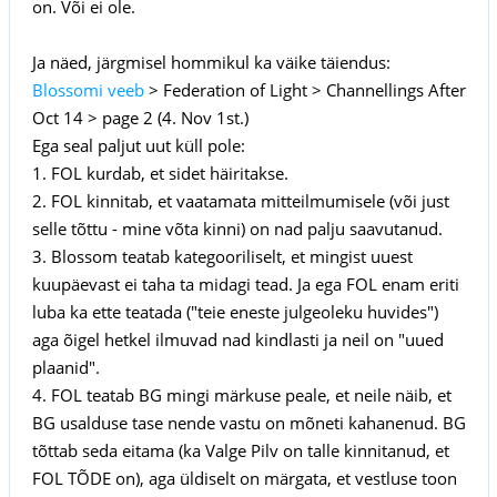
on. Või ei ole.
Ja näed, järgmisel hommikul ka väike täiendus:
Blossomi veeb
> Federation of Light > Channellings After
Oct 14 > page 2 (4. Nov 1st.)
Ega seal paljut uut küll pole:
1. FOL kurdab, et sidet häiritakse.
2. FOL kinnitab, et vaatamata mitteilmumisele (või just
selle tõttu - mine võta kinni) on nad palju saavutanud.
3. Blossom teatab kategooriliselt, et mingist uuest
kuupäevast ei taha ta midagi tead. Ja ega FOL enam eriti
luba ka ette teatada ("teie eneste julgeoleku huvides")
aga õigel hetkel ilmuvad nad kindlasti ja neil on "uued
plaanid".
4. FOL teatab BG mingi märkuse peale, et neile näib, et
BG usalduse tase nende vastu on mõneti kahanenud. BG
tõttab seda eitama (ka Valge Pilv on talle kinnitanud, et
FOL TÕDE on), aga üldiselt on märgata, et vestluse toon