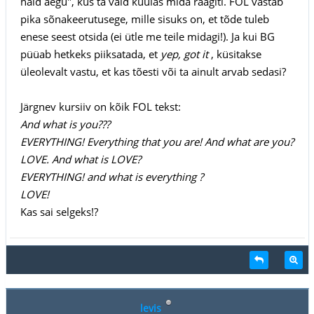
häid aegu", kus ta vaid kuulas mida räägiti. FOL vastab
pika sõnakeerutusege, mille sisuks on, et tõde tuleb
enese seest otsida (ei ütle me teile midagi!). Ja kui BG
püüab hetkeks piiksatada, et
yep, got it
, küsitakse
üleolevalt vastu, et kas tõesti või ta ainult arvab sedasi?
Järgnev kursiiv on kõik FOL tekst:
And what is you???
EVERYTHING! Everything that you are! And what are you?
LOVE. And what is LOVE?
EVERYTHING! and what is everything ?
LOVE!
Kas sai selgeks!?
levis