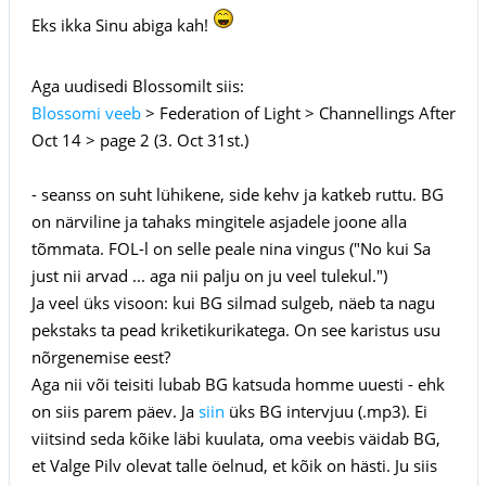
Eks ikka Sinu abiga kah!
Aga uudisedi Blossomilt siis:
Blossomi veeb
> Federation of Light > Channellings After
Oct 14 > page 2 (3. Oct 31st.)
- seanss on suht lühikene, side kehv ja katkeb ruttu. BG
on närviline ja tahaks mingitele asjadele joone alla
tõmmata. FOL-l on selle peale nina vingus ("No kui Sa
just nii arvad ... aga nii palju on ju veel tulekul.")
Ja veel üks visoon: kui BG silmad sulgeb, näeb ta nagu
pekstaks ta pead kriketikurikatega. On see karistus usu
nõrgenemise eest?
Aga nii või teisiti lubab BG katsuda homme uuesti - ehk
on siis parem päev. Ja
siin
üks BG intervjuu (.mp3). Ei
viitsind seda kõike läbi kuulata, oma veebis väidab BG,
et Valge Pilv olevat talle öelnud, et kõik on hästi. Ju siis