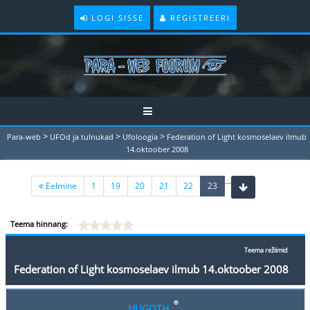
LOGI SISSE
REGISTREERI
>
>
>
Para-web
UFOd ja tulnukad
Ufoloogia
Federation of Light kosmoselaev ilmub
14.oktoober 2008
...
(current)
Eelmine
1
19
20
21
22
23
Teema hinnang:
Teema režiimid
Federation of Light kosmoselaev ilmub 14.oktoober 2008
HUGOTH