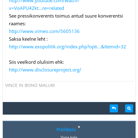
http://www.youtube.com/watch?
v=VoAPU42kt...re=related
See pressikonverents toimus antud suure konverentsi
raames:
http://www.vimeo.com/5605136
Saksa keelne leht :
http://www.exopolitik.org/index.php?opti...&Itemid=32
Siis veelkord olulisim ehk:
http://www.disclosureproject.org/
VINCE IN BONO MALUM
Preilikass
Vana kala