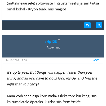
(mittelineaarsete) sõltuvuste lihtsustamiseks ja siin täitsa
omal kohal - Kryon teab, mis räägib!
skip128
Astronaut
14-11-2008, 11:08
#561
It’s up to you. But things will happen faster than you
think, and all you have to do is look inside, and find the
light that you carry!
Kaua võib seda asja korrutada? Oleks tore kui keegi siis
ka rumalatele õpetaks, kuidas siis
look inside
.