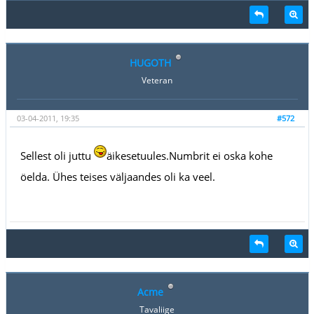
HUGOTH
Veteran
03-04-2011, 19:35
#572
Sellest oli juttu
äikesetuules.Numbrit ei oska kohe
öelda. Ühes teises väljaandes oli ka veel.
Acme
Tavaliige