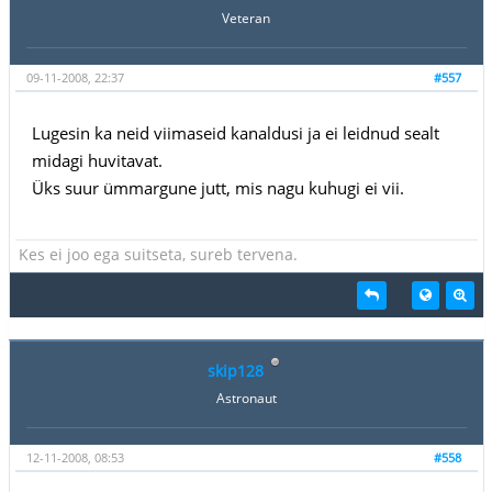
Veteran
09-11-2008, 22:37
#557
Lugesin ka neid viimaseid kanaldusi ja ei leidnud sealt
midagi huvitavat.
Üks suur ümmargune jutt, mis nagu kuhugi ei vii.
Kes ei joo ega suitseta, sureb tervena.
skip128
Astronaut
12-11-2008, 08:53
#558