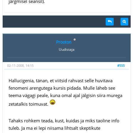
järgmisel seansil).
Prooton
Uudistaja
02-11-2008, 14:15
#555
Hallucigenia, tänan, et viitsid rahvast selle huvitava
fenomeni arengutega kursis pidada. Mulle läheb see
teema vägagi peale, kuna omal ajal jälgisin siira murega
zetatalkis toimuvat.
Tahaks rohkem teada, kust, kuidas ja miks taoline info
tuleb. Ja ma ei lepi niisama lihtsalt skeptikute