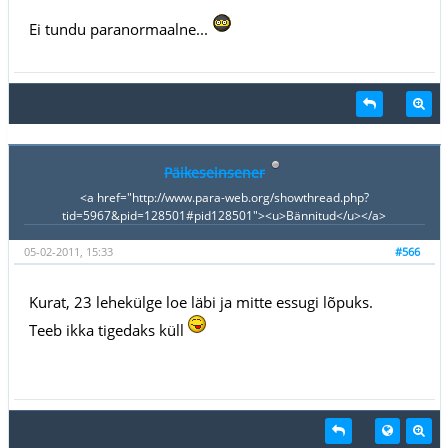
Ei tundu paranormaalne...
Päikeseinsener
<a href="http://www.para-web.org/showthread.php?
tid=5967&pid=128501#pid128501"><u>Bännitud</u></a>
05-02-2011, 15:33
#566
Kurat, 23 lehekülge loe läbi ja mitte essugi lõpuks.
Teeb ikka tigedaks küll