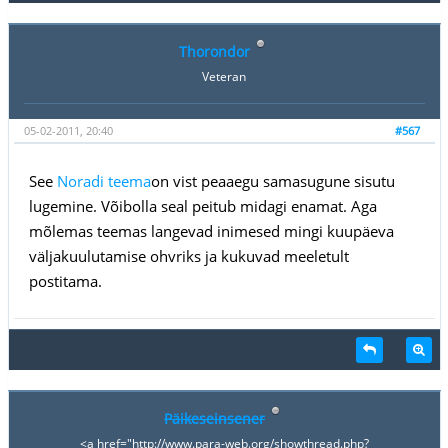
Thorondor
Veteran
05-02-2011, 20:40
#567
See
Noradi teema
on vist peaaegu samasugune sisutu
lugemine. Võibolla seal peitub midagi enamat. Aga
mõlemas teemas langevad inimesed mingi kuupäeva
väljakuulutamise ohvriks ja kukuvad meeletult
postitama.
Päikeseinsener
<a href="http://www.para-web.org/showthread.php?