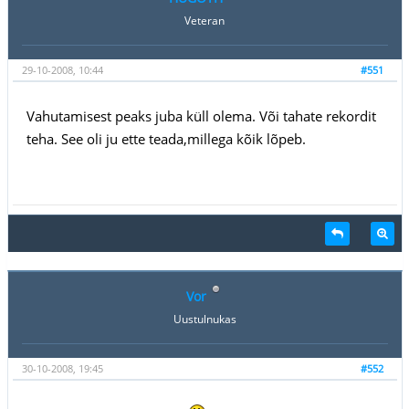
Veteran
29-10-2008, 10:44
#551
Vahutamisest peaks juba küll olema. Või tahate rekordit
teha. See oli ju ette teada,millega kõik lõpeb.
Vor
Uustulnukas
30-10-2008, 19:45
#552