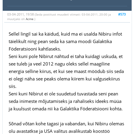
03-04-2011, 19:58
#573
(Seda postitust muudeti viimati: 03-04-2011, 20:00 ja
muutjaks oli
Acme
.)
Sellel lingil sai ka käidud, kuid ma ei usalda Nibiru infot
täielikult ning pean seda ka sama moodi Galaktika
Föderatsiooni kahtlaseks.
Seni kuni pole Nibirut nähtud ei taha kuidagi uskuda, et
see tuleb ja veel 2012 nagu oleks sellel maagiline
energia selline kiirus, et kui see maast möödub siis seda
ei olegi näha see peaks olema kiirem kui valgusekiirus
siis.
Seni kuni Nibirut ei ole suudetud tuvastada seni pean
seda inimeste mõjutamiseks ja rahaliseks ideeks müüa
ja kuulsust omada nii ka Galaktika Föderatsiooni kohta.
Sõnad võtan kohe tagasi ja vabandan, kui Nibiru olemas
olu avastatkse ja USA valitus avalikustab koostöö