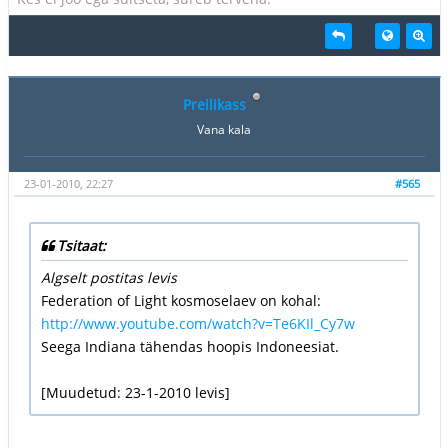
Preilikass
Vana kala
23-01-2010, 22:27
#565
Tsitaat:
Algselt postitas levis
Federation of Light kosmoselaev on kohal:
http://www.youtube.com/watch?v=Te6KIl_Cy7w
Seega Indiana tähendas hoopis Indoneesiat.
[Muudetud: 23-1-2010 levis]