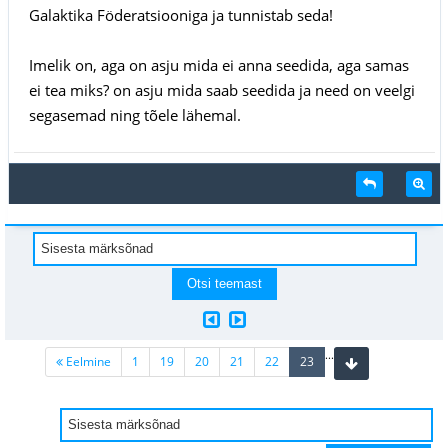
Galaktika Föderatsiooniga ja tunnistab seda!
Imelik on, aga on asju mida ei anna seedida, aga samas
ei tea miks? on asju mida saab seedida ja need on veelgi
segasemad ning tõele lähemal.
...
(current)
Eelmine
1
19
20
21
22
23