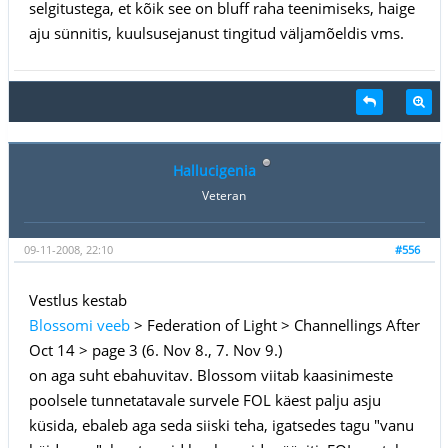
selgitustega, et kõik see on bluff raha teenimiseks, haige
aju sünnitis, kuulsusejanust tingitud väljamõeldis vms.
Hallucigenia
Veteran
09-11-2008, 22:10
#556
Vestlus kestab
Blossomi veeb
> Federation of Light > Channellings After
Oct 14 > page 3 (6. Nov 8., 7. Nov 9.)
on aga suht ebahuvitav. Blossom viitab kaasinimeste
poolsele tunnetatavale survele FOL käest palju asju
küsida, ebaleb aga seda siiski teha, igatsedes tagu "vanu