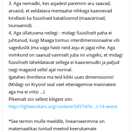
3. Aga nemadki, kes asjadest paremini aru saavad,
arvasid, et eeldatava mentaalse nihkega kaasnevad
kindlasti ka füüsilised kataklüsmid (maavärinad,
tsunaamid).
4, Aga üllatusena neilegi - midagi füüsiliselt paha ei
juhtunud, kuigi Maaga toimus interdimensionaalne või
sageduslik (ma väga hästi neid asju ei jaga) nihe. Aga
inimkond on saanud vaimselt juba nii vingeks, et midagi
füüsiliselt täheldatavat sellega ei kaasnenudki ja paljud
isegi magasid sellel ajal norinal.
Igatahes õnnitlena ma teid kõiki uues dimensioonis!
(Midagi on Kryonil seal veel ettenägemise masinatest
aga ma ei viitsi ...)
Pikemalt siis sellest kõigest siin:
http://lightworkers.org/content/54574/kr...t-14-event
*See termin mulle meeldib, lineariseerimine on
matemaatikas tuntud meetod keerukamate