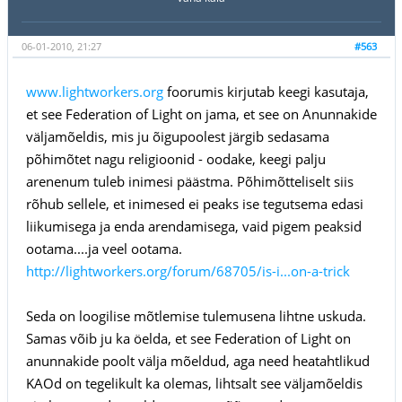
06-01-2010, 21:27
#563
www.lightworkers.org
foorumis kirjutab keegi kasutaja,
et see Federation of Light on jama, et see on Anunnakide
väljamõeldis, mis ju õigupoolest järgib sedasama
põhimõtet nagu religioonid - oodake, keegi palju
arenenum tuleb inimesi päästma. Põhimõtteliselt siis
rõhub sellele, et inimesed ei peaks ise tegutsema edasi
liikumisega ja enda arendamisega, vaid pigem peaksid
ootama....ja veel ootama.
http://lightworkers.org/forum/68705/is-i...on-a-trick
Seda on loogilise mõtlemise tulemusena lihtne uskuda.
Samas võib ju ka öelda, et see Federation of Light on
anunnakide poolt välja mõeldud, aga need heatahtlikud
KAOd on tegelikult ka olemas, lihtsalt see väljamõeldis