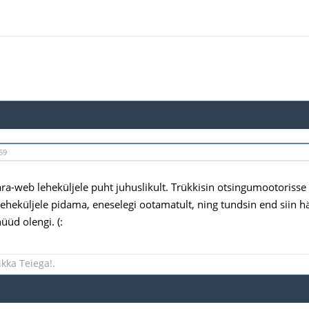
59
ara-web leheküljele puht juhuslikult. Trükkisin otsingumootorisse 
n leheküljele pidama, eneselegi ootamatult, ning tundsin end siin h
üüd olengi. (:
ikka Teiega!.