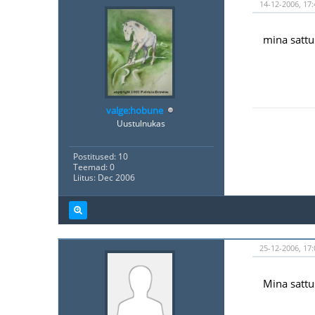
14-12-2006, 17:
mina sattus
valge:hobune
Uustulnukas
Postitused: 10
Teemad: 0
Liitus: Dec 2006
25-12-2006, 17:
Mina sattus