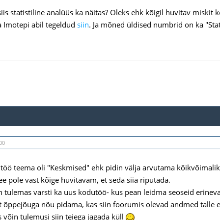
is statistiline analüüs ka näitas? Oleks ehk kõigil huvitav miskit
ga Imotepi abil tegeldud
siin
. Ja mõned üldised numbrid on ka "Stati
00
öö teema oli "Keskmised" ehk pidin välja arvutama kõikvõimalik
ee pole vast kõige huvitavam, et seda siia riputada.
 tulemas varsti ka uus kodutöö- kus pean leidma seoseid erinev
t õppejõuga nõu pidama, kas siin foorumis olevad andmed talle e
is võin tulemusi siin teiega jagada küll