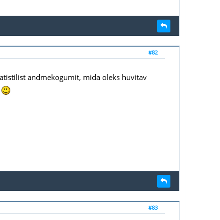
#82
statistilist andmekogumit, mida oleks huvitav
a
#83