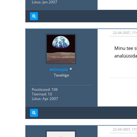
Liitus: Jan 2007
22-04-2007, 17:
Minu tee s
analüüsida
entroopia
Tavaliige
Postitused: 106
Teemad: 10
Liitus: Apr 2007
22-04-2007, 17: