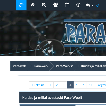
Para-web
Para-web
Para-Webist
Kuidas ja millal a
(current)
Eelmine
1
2
3
4
5
6
11
Järgm
Kuidas ja millal avastasid Para-Webi?