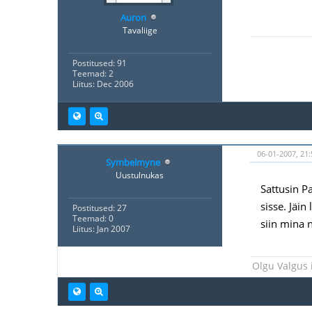
Auron
Tavaliige
Postitused: 91
Teemad: 2
Liitus: Dec 2006
06-01-2007, 21:
Symbelmyne
Uustulnukas
Sattusin P
sisse. Jäi
Postitused: 27
Teemad: 0
siin mina n
Liitus: Jan 2007
Olgu Valgus 