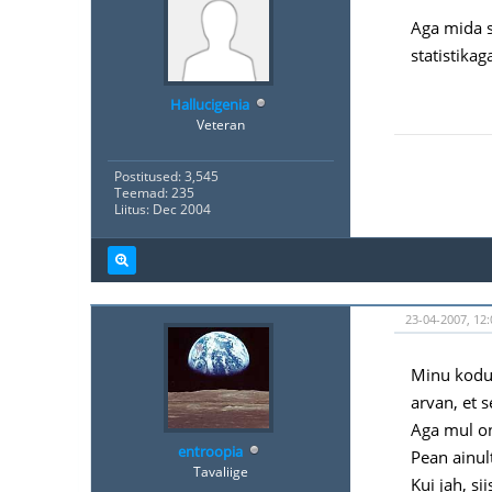
Aga mida si
statistika
Hallucigenia
Veteran
Postitused: 3,545
Teemad: 235
Liitus: Dec 2004
23-04-2007, 12:
Minu kodut
arvan, et s
Aga mul on
entroopia
Pean ainul
Tavaliige
Kui jah, si