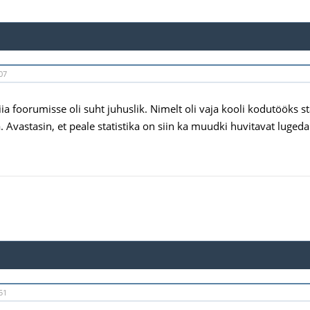
07
iia foorumisse oli suht juhuslik. Nimelt oli vaja kooli kodutööks 
. Avastasin, et peale statistika on siin ka muudki huvitavat luged
51