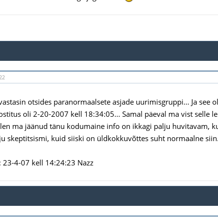
22
stasin otsides paranormaalsete asjade uurimisgruppi... Ja see oli v
titus oli 2-20-2007 kell 18:34:05... Samal päeval ma vist selle lei
 olen ma jäänud tänu kodumaine info on ikkagi palju huvitavam, ku
ju skeptitsismi, kuid siiski on üldkokkuvõttes suht normaalne siin.
23-4-07 kell 14:24:23 Nazz