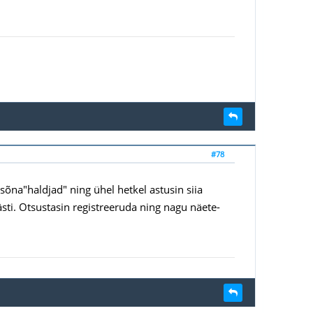
#78
sõna"haldjad" ning ühel hetkel astusin siia
ästi. Otsustasin registreeruda ning nagu näete-