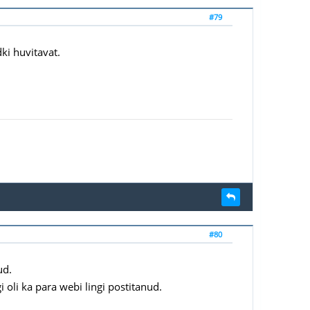
#79
dki huvitavat.
#80
ud.
 oli ka para webi lingi postitanud.