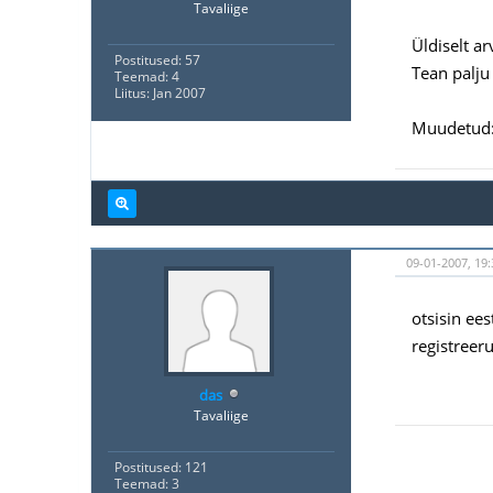
Tavaliige
Üldiselt a
Postitused: 57
Tean palju
Teemad: 4
Liitus: Jan 2007
Muudetud: 
09-01-2007, 19:
otsisin ees
registreer
das
Tavaliige
Postitused: 121
Teemad: 3