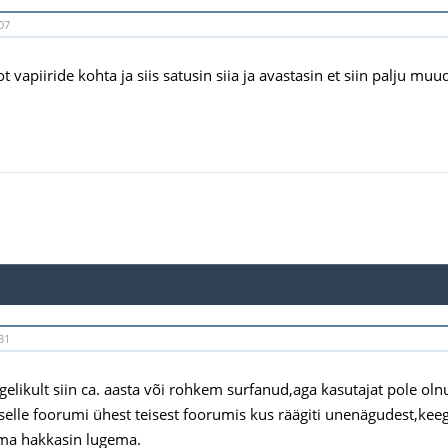
07
ot vapiiride kohta ja siis satusin siia ja avastasin et siin palju muu
31
gelikult siin ca. aasta või rohkem surfanud,aga kasutajat pole oln
 selle foorumi ühest teisest foorumis kus räägiti unenägudest,keegi
s ma hakkasin lugema.