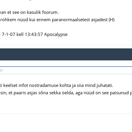
rvan et see on kasulik foorum.
 rohkem nüüd kui ennem paranormaalsetest asjadest (H)
7-1-07 kell 13:43:57 Apocalypse
37
ti keelset infot nostradamuse kohta ja siia mind juhatati.
usin, et paaris asjas sõna sekka öelda, aga nüüd on see paisunud 