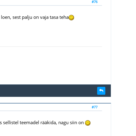
#76
 loen, sest palju on vaja tasa teha
#77
ks sellistel teemadel rääkida, nagu siin on