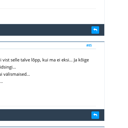
#85
ist selle talve lõpp, kui ma ei eksi... Ja kõige
dsingi...
i välismaised...
..