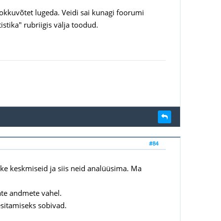
 kokkuvõtet lugeda. Veidi sai kunagi foorumi
stika" rubriigis välja toodud.
#84
ke keskmiseid ja siis neid analüüsima. Ma
ate andmete vahel.
sitamiseks sobivad.