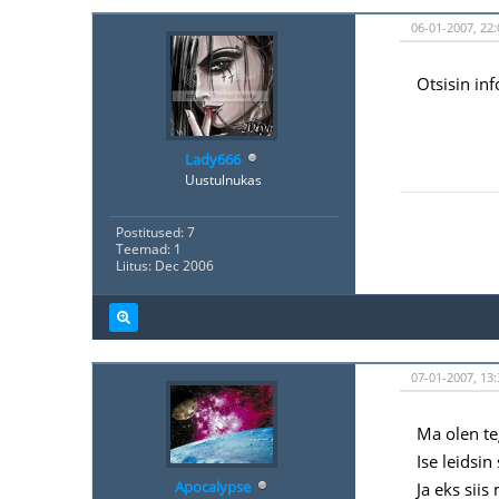
06-01-2007, 22:
Otsisin inf
Lady666
Uustulnukas
Postitused: 7
Teemad: 1
Liitus: Dec 2006
07-01-2007, 13:
Ma olen te
Ise leidsin
Apocalypse
Ja eks sii