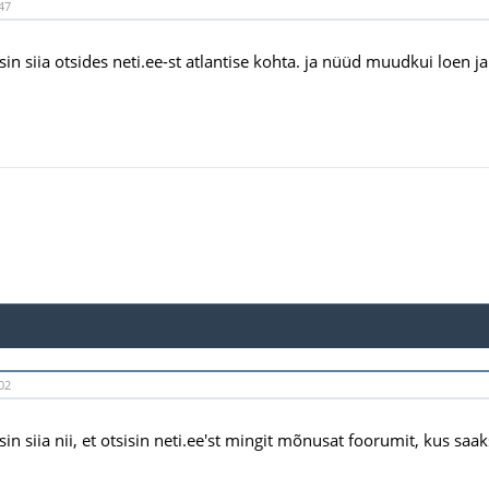
47
in siia otsides neti.ee-st atlantise kohta. ja nüüd muudkui loen ja
02
in siia nii, et otsisin neti.ee'st mingit mõnusat foorumit, kus saa