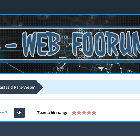
vastasid Para-Webi?
...
ine
Teema hinnang: