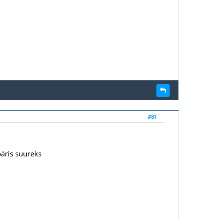
#81
päris suureks