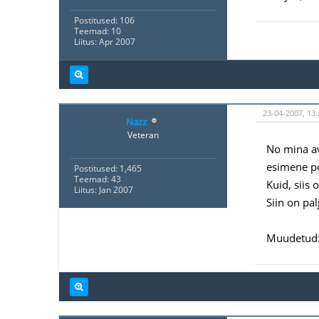
Postitused: 106
Teemad: 10
Liitus: Apr 2007
23-04-2007, 13:
Nazz
Veteran
No mina ava
esimene pos
Postitused: 1,465
Teemad: 43
Kuid, siis
Liitus: Jan 2007
Siin on pal
Muudetud: 