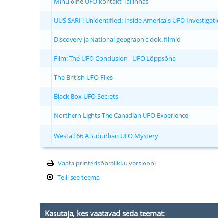
Minu öine UFO kontakt Tallinnas
UUS SARI ! Unidentified: Inside America's UFO Investigat
Discovery ja National geographic dok. filmid
Film: The UFO Conclusion - UFO Lõppsõna
The British UFO Files
Black Box UFO Secrets
Northern Lights The Canadian UFO Experience
Westall 66 A Suburban UFO Mystery
Vaata printerisõbralikku versiooni
Telli see teema
Kasutaja, kes vaatavad seda teemat: