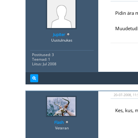
Pidin ära
Muudetud: 
Jupiter
Uustulnukas
Postitused: 3
Teemad: 1
Liitus: Jul 2008
20-07-2008, 11:
Kes, kus, m
Flash
Veteran