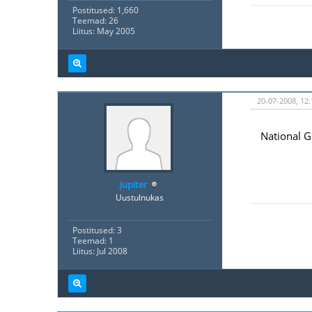
Postitused: 1,660
Teemad: 26
Liitus: May 2005
20-07-2008, 12:
National G
Jupiter
Uustulnukas
Postitused: 3
Teemad: 1
Liitus: Jul 2008