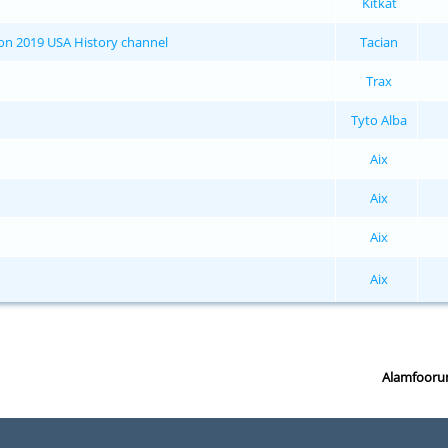
Kitkat
ion 2019 USA History channel
Tacian
Trax
Tyto Alba
Aix
Aix
Aix
Aix
Alamfooru