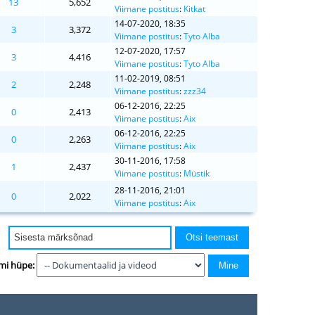
13
5,652
Viimane postitus
:
Kitkat
14-07-2020, 18:35
3
3,372
Viimane postitus
:
Tyto Alba
12-07-2020, 17:57
3
4,416
Viimane postitus
:
Tyto Alba
11-02-2019, 08:51
2
2,248
Viimane postitus
:
zzz34
06-12-2016, 22:25
0
2,413
Viimane postitus
:
Aix
06-12-2016, 22:25
0
2,263
Viimane postitus
:
Aix
30-11-2016, 17:58
1
2,437
Viimane postitus
:
Müstik
28-11-2016, 21:01
0
2,022
Viimane postitus
:
Aix
mi hüpe: