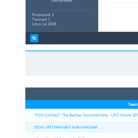
Uustulnukas
Postitused: 3
Teemad: 1
Liitus: Jul 2008
Teem
“First Contact” The Bashar Documentary - UFO movie 20
Otsin UFO teemalist dokumentaali