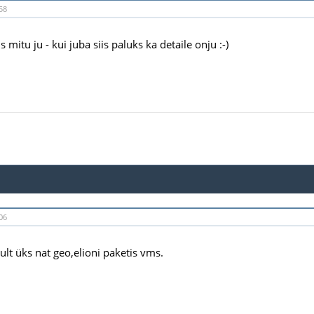
58
 mitu ju - kui juba siis paluks ka detaile onju :-)
06
ult üks nat geo,elioni paketis vms.