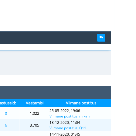
astuseid:
Vaatamisi:
Viimane postitus
25-05-2022, 19:06
0
1,022
Viimane postitus
:
mikan
18-12-2020, 11:04
6
3,705
Viimane postitus
:
Q11
14-11-2020, 01:45