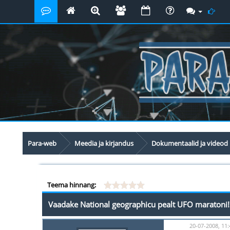
Para-web
Meedia ja kirjandus
Dokumentaalid ja videod
Teema hinnang:
Vaadake National geographicu pealt UFO maratoni!
20-07-2008, 11: