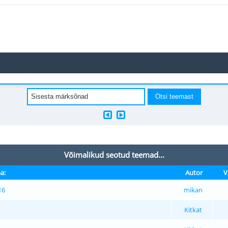
Võimalikud seotud teemad...
a:
Autor
V
16
mikan
Kitkat