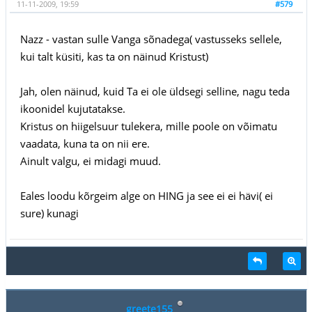
11-11-2009, 19:59
#579
Nazz - vastan sulle Vanga sõnadega( vastusseks sellele,
kui talt küsiti, kas ta on näinud Kristust)
Jah, olen näinud, kuid Ta ei ole üldsegi selline, nagu teda
ikoonidel kujutatakse.
Kristus on hiigelsuur tulekera, mille poole on võimatu
vaadata, kuna ta on nii ere.
Ainult valgu, ei midagi muud.
Eales loodu kõrgeim alge on HING ja see ei ei hävi( ei
sure) kunagi
greete155