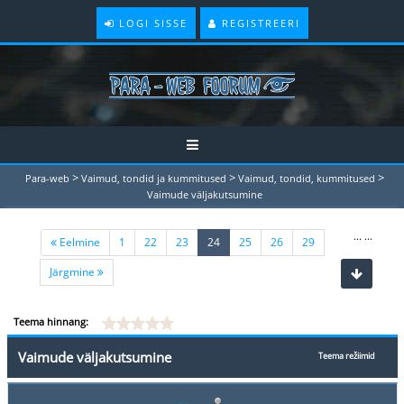
LOGI SISSE
REGISTREERI
>
>
>
Para-web
Vaimud, tondid ja kummitused
Vaimud, tondid, kummitused
Vaimude väljakutsumine
...
...
(current)
Eelmine
1
22
23
24
25
26
29
Järgmine
Teema hinnang:
Vaimude väljakutsumine
Teema režiimid