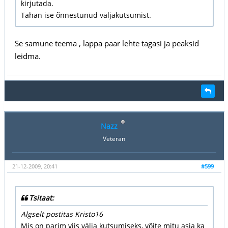
kirjutada.
Tahan ise õnnestunud väljakutsumist.
Se samune teema , lappa paar lehte tagasi ja peaksid
leidma.
Nazz
Veteran
21-12-2009, 20:41
#599
Tsitaat:
Algselt postitas Kristo16
Mis on parim viis välja kutsumiseks, võite mitu asja ka