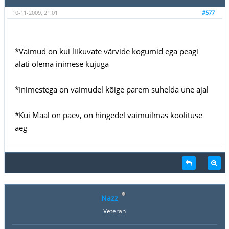
10-11-2009, 21:01
#577
*Vaimud on kui liikuvate värvide kogumid ega peagi
alati olema inimese kujuga
*Inimestega on vaimudel kõige parem suhelda une ajal
*Kui Maal on päev, on hingedel vaimuilmas koolituse
aeg
Nazz
Veteran