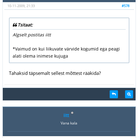
10-11-2009, 21:33
#578
Tsitaat:
Algselt postitas iitt
*Vaimud on kui liikuvate värvide kogumid ega peagi
alati olema inimese kujuga
Tahaksid täpsemalt sellest mõttest rääkida?
iitt
Vana kala