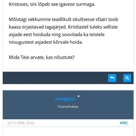
Kristuses, siis lõpeb see igavese surmaga.
Mõistagi sekkumine teadlikult okultsesse sfääri toob
kaasa orjastavad tagajärjed. Kristlastel tuleks selliste
asjade eest hoiduda ning soovitada ka teistele
niisugustest asjadest kõrvale hoida.
Mida Teie arvate, kas nõustute?
mangkuul
Uustulnukas
22-11-2009, 23:22
#582