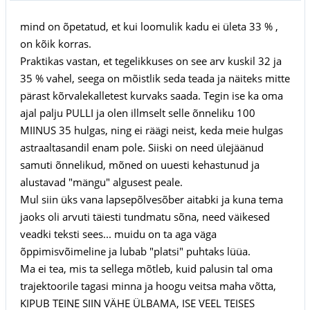
mind on õpetatud, et kui loomulik kadu ei ületa 33 % ,
on kõik korras.
Praktikas vastan, et tegelikkuses on see arv kuskil 32 ja
35 % vahel, seega on mõistlik seda teada ja näiteks mitte
pärast kõrvalekalletest kurvaks saada. Tegin ise ka oma
ajal palju PULLI ja olen illmselt selle õnneliku 100
MIINUS 35 hulgas, ning ei räägi neist, keda meie hulgas
astraaltasandil enam pole. Siiski on need ülejäänud
samuti õnnelikud, mõned on uuesti kehastunud ja
alustavad "mängu" algusest peale.
Mul siin üks vana lapsepõlvesõber aitabki ja kuna tema
jaoks oli arvuti täiesti tundmatu sõna, need väikesed
veadki teksti sees... muidu on ta aga väga
õppimisvõimeline ja lubab "platsi" puhtaks lüüa.
Ma ei tea, mis ta sellega mõtleb, kuid palusin tal oma
trajektoorile tagasi minna ja hoogu veitsa maha võtta,
KIPUB TEINE SIIN VÄHE ÜLBAMA, ISE VEEL TEISES