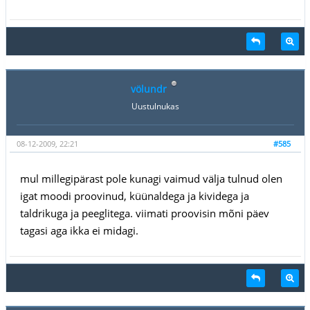
völundr
Uustulnukas
08-12-2009, 22:21
#585
mul millegipärast pole kunagi vaimud välja tulnud olen
igat moodi proovinud, küünaldega ja kividega ja
taldrikuga ja peeglitega. viimati proovisin mõni päev
tagasi aga ikka ei midagi.