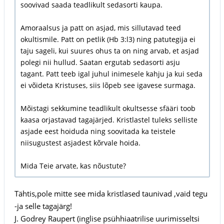
soovivad saada teadlikult sedasorti kaupa.
Amoraalsus ja patt on asjad, mis sillutavad teed
okultismile. Patt on petlik (Hb 3:l3) ning patutegija ei
taju sageli, kui suures ohus ta on ning arvab, et asjad
polegi nii hullud. Saatan ergutab sedasorti asju
tagant. Patt teeb igal juhul inimesele kahju ja kui seda
ei võideta Kristuses, siis lõpeb see igavese surmaga.
Mõistagi sekkumine teadlikult okultsesse sfääri toob
kaasa orjastavad tagajärjed. Kristlastel tuleks selliste
asjade eest hoiduda ning soovitada ka teistele
niisugustest asjadest kõrvale hoida.
Mida Teie arvate, kas nõustute?
Tähtis,pole mitte see mida kristlased taunivad ,vaid tegu
-ja selle tagajärg!
J. Godrey Raupert (inglise psühhiaatrilise uurimisseltsi