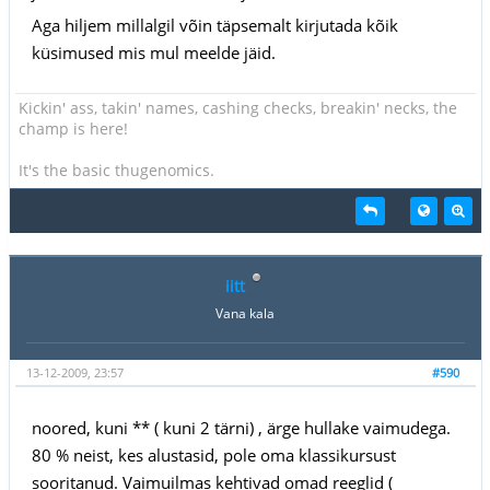
Aga hiljem millalgil võin täpsemalt kirjutada kõik
küsimused mis mul meelde jäid.
Kickin' ass, takin' names, cashing checks, breakin' necks, the
champ is here!
It's the basic thugenomics.
iitt
Vana kala
13-12-2009, 23:57
#590
noored, kuni ** ( kuni 2 tärni) , ärge hullake vaimudega.
80 % neist, kes alustasid, pole oma klassikursust
sooritanud. Vaimuilmas kehtivad omad reeglid (