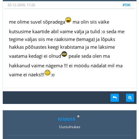
20-12-2009, 11:26
#596
me olime suvel sõpradega
ma olin siis väike
kutsusime kaartide abil vaime välja ja tulid :o seda me
tegime väljas siis me rääkisime (temaga) ja lõpuks
hakkas põõsastes keegi krabistama ja me läksime
vaatama kedagi ei olnud
peale seda olen ma
hakkanud vaime nägema !!! ei möödu nädalat mil ma
vaime ei näeks!!!
:o
Kristo16
Uustulnukas