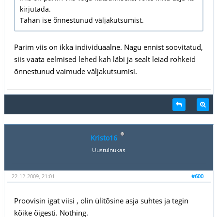
kirjutada.
Tahan ise õnnestunud väljakutsumist.
Parim viis on ikka individuaalne. Nagu ennist soovitatud,
siis vaata eelmised lehed kah läbi ja sealt leiad rohkeid
õnnestunud vaimude väljakutsumisi.
Kristo16
Uustulnukas
22-12-2009, 21:01
#600
Proovisin igat viisi , olin ülitõsine asja suhtes ja tegin
kõike õigesti. Nothing.