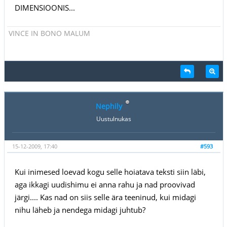
DIMENSIOONIS...
VINCE IN BONO MALUM
Nephily
Uustulnukas
15-12-2009, 17:40
#593
Kui inimesed loevad kogu selle hoiatava teksti siin läbi,
aga ikkagi uudishimu ei anna rahu ja nad proovivad
järgi.... Kas nad on siis selle ära teeninud, kui midagi
nihu läheb ja nendega midagi juhtub?