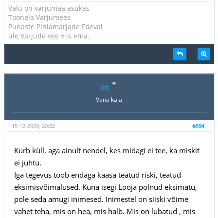
Valu on varjumaa asukas
Toonela Varjumees
Punaste Pihlamarjade Päeval
üle Varjude vee viis ema.
iitt
Vana kala
15-12-2009, 20:32
#594
Kurb küll, aga ainult nendel, kes midagi ei tee, ka miskit
ei juhtu.
Iga tegevus toob endaga kaasa teatud riski, teatud
eksimisvõimalused. Kuna isegi Looja polnud eksimatu,
pole seda amugi inimesed. Inimestel on siiski võime
vahet teha, mis on hea, mis halb. Mis on lubatud , mis