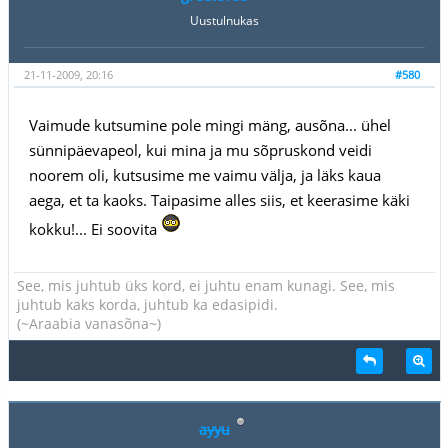
Uustulnukas
21-11-2009, 20:16
#580
Vaimude kutsumine pole mingi mäng, ausõna... ühel
sünnipäevapeol, kui mina ja mu sõpruskond veidi
noorem oli, kutsusime me vaimu välja, ja läks kaua
aega, et ta kaoks. Taipasime alles siis, et keerasime käki
kokku!... Ei soovita
See, mis juhtub üks kord, ei juhtu enam kunagi. See, mis
juhtub kaks korda, juhtub ka edasipidi.
(~Araabia vanasõna~)
ayyu