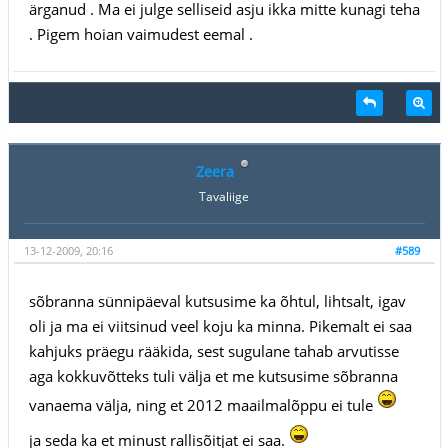
ärganud . Ma ei julge selliseid asju ikka mitte kunagi teha
. Pigem hoian vaimudest eemal .
Zeera
Tavaliige
13-12-2009, 20:16
#589
sõbranna sünnipäeval kutsusime ka õhtul, lihtsalt, igav
oli ja ma ei viitsinud veel koju ka minna. Pikemalt ei saa
kahjuks präegu rääkida, sest sugulane tahab arvutisse
aga kokkuvõtteks tuli välja et me kutsusime sõbranna
vanaema välja, ning et 2012 maailmalõppu ei tule
ja seda ka et minust rallisõitjat ei saa.