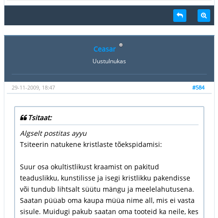
Ceasar
Uustulnukas
29-11-2009, 18:47
#584
Tsitaat:
Algselt postitas ayyu
Tsiteerin natukene kristlaste tõekspidamisi:
Suur osa okultistlikust kraamist on pakitud
teaduslikku, kunstilisse ja isegi kristlikku pakendisse
või tundub lihtsalt süütu mängu ja meelelahutusena.
Saatan püüab oma kaupa müüa nime all, mis ei vasta
sisule. Muidugi pakub saatan oma tooteid ka neile, kes