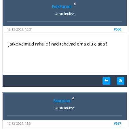
FeikParodi
Uustulnukas
12-12-2009, 13:31
#586
jätke vaimud rahule ! nad tahavad oma elu elada !
Skorpion
Uustulnukas
12-12-2009, 13:34
#587