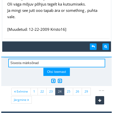
Oli väga mõjuv põhjus tegelt ka kutsumiseks.
Ja mingi see jutt ooo tapab ära or something , puhta
vale.
[Muudetud: 12-22-2009 Kristo16]
...
...
(current)
Eelmine
1
22
23
24
25
26
29
Järgmine