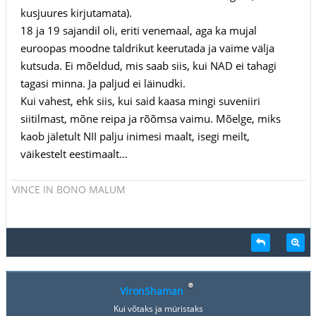
kusjuures kirjutamata).
18 ja 19 sajandil oli, eriti venemaal, aga ka mujal
euroopas moodne taldrikut keerutada ja vaime välja
kutsuda. Ei mõeldud, mis saab siis, kui NAD ei tahagi
tagasi minna. Ja paljud ei läinudki.
Kui vahest, ehk siis, kui said kaasa mingi suveniiri
siitilmast, mõne reipa ja rõõmsa vaimu. Mõelge, miks
kaob jäletult NII palju inimesi maalt, isegi meilt,
väikestelt eestimaalt...
VINCE IN BONO MALUM
VironShaman
Kui võtaks ja müristaks