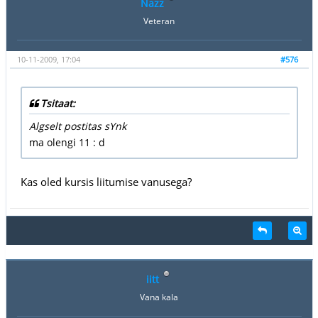
Nazz
Veteran
10-11-2009, 17:04
#576
Tsitaat:
Algselt postitas sYnk
ma olengi 11 : d
Kas oled kursis liitumise vanusega?
iitt
Vana kala