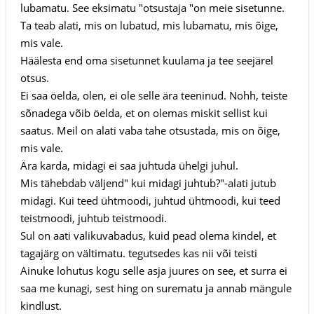
lubamatu. See eksimatu "otsustaja "on meie sisetunne.
Ta teab alati, mis on lubatud, mis lubamatu, mis õige,
mis vale.
Häälesta end oma sisetunnet kuulama ja tee seejärel
otsus.
Ei saa öelda, olen, ei ole selle ära teeninud. Nohh, teiste
sõnadega võib öelda, et on olemas miskit sellist kui
saatus. Meil on alati vaba tahe otsustada, mis on õige,
mis vale.
Ära karda, midagi ei saa juhtuda ühelgi juhul.
Mis tähebdab väljend" kui midagi juhtub?"-alati jutub
midagi. Kui teed ühtmoodi, juhtud ühtmoodi, kui teed
teistmoodi, juhtub teistmoodi.
Sul on aati valikuvabadus, kuid pead olema kindel, et
tagajärg on vältimatu. tegutsedes kas nii või teisti
Ainuke lohutus kogu selle asja juures on see, et surra ei
saa me kunagi, sest hing on surematu ja annab mängule
kindlust.