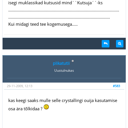
isegi muklassikad kutsusid mind``Kutsuja´´-ks
.................................................................................................
.........................................................................................
Kui midagi teed tee kogemusega.....
plikatutii
Uustulnukas
29-11-2009, 12:13
#583
kas keegi saaks mulle selle crystallingi ouija kasutamise
osa ära tõlkidaa ?