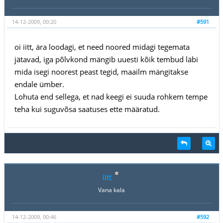
14-12-2009, 00:20
#591
oi iitt, ära loodagi, et need noored midagi tegemata
jätavad, iga põlvkond mängib uuesti kõik tembud läbi
mida isegi noorest peast tegid, maailm mängitakse
endale ümber.
Lohuta end sellega, et nad keegi ei suuda rohkem tempe
teha kui suguvõsa saatuses ette määratud.
iitt
Vana kala
14-12-2009, 00:46
#592