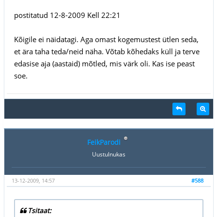
postitatud 12-8-2009 Kell 22:21
Kõigile ei näidatagi. Aga omast kogemustest ütlen seda,
et ära taha teda/neid näha. Võtab kõhedaks küll ja terve
edasise aja (aastaid) mõtled, mis värk oli. Kas ise peast
soe.
FeikParodi
Uustulnukas
13-12-2009, 14:57
#588
Tsitaat: