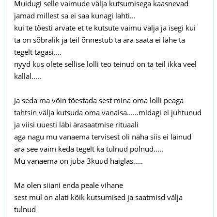
Muidugi selle vaimude välja kutsumisega kaasnevad
jamad millest sa ei saa kunagi lahti...
kui te tõesti arvate et te kutsute vaimu välja ja isegi kui
ta on sõbralik ja teil õnnestub ta ära saata ei lähe ta
tegelt tagasi....
nyyd kus olete sellise lolli teo teinud on ta teil ikka veel
kallal.....
Ja seda ma võin tõestada sest mina oma lolli peaga
tahtsin välja kutsuda oma vanaisa......midagi ei juhtunud
ja viisi uuesti läbi ärasaatmise rituaali
aga nagu mu vanaema tervisest oli näha siis ei läinud
ära see vaim keda tegelt ka tulnud polnud.....
Mu vanaema on juba 3kuud haiglas.....
Ma olen siiani enda peale vihane
sest mul on alati kõik kutsumised ja saatmisd välja
tulnud