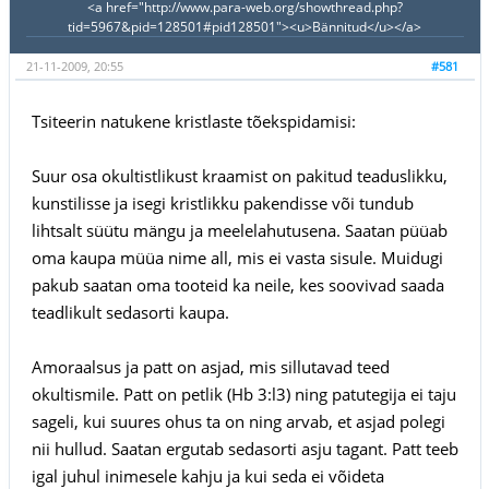
<a href="http://www.para-web.org/showthread.php?
tid=5967&pid=128501#pid128501"><u>Bännitud</u></a>
21-11-2009, 20:55
#581
Tsiteerin natukene kristlaste tõekspidamisi:
Suur osa okultistlikust kraamist on pakitud teaduslikku,
kunstilisse ja isegi kristlikku pakendisse või tundub
lihtsalt süütu mängu ja meelelahutusena. Saatan püüab
oma kaupa müüa nime all, mis ei vasta sisule. Muidugi
pakub saatan oma tooteid ka neile, kes soovivad saada
teadlikult sedasorti kaupa.
Amoraalsus ja patt on asjad, mis sillutavad teed
okultismile. Patt on petlik (Hb 3:l3) ning patutegija ei taju
sageli, kui suures ohus ta on ning arvab, et asjad polegi
nii hullud. Saatan ergutab sedasorti asju tagant. Patt teeb
igal juhul inimesele kahju ja kui seda ei võideta