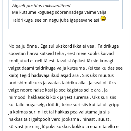
Algselt postitas mikssaniiteed
Me kutsume koguaeg sõbrannadega vaime välja!
Taldrikuga, see on nagu juba igapäevane asi
No palju õnne . Ega sul ükskord ikka ei vea . Taldrikuga
soovitan harva katseid teha , sest meie koolis käivad
koolijutud et neli täiesti tavalist õpilast läksid kunagi
valget daami taldrikuga välja kutsuma . (ei tea kuidas see
käib) Tegid hädavajalikud asjad ära . Siis üks muutus
uudishimulikuks ja vaatas taldriku alla . Ja seal oli üks
valge noore naise käsi ja see kägistas selle ära . Ja
niimoodi hakkasidki kõik järjest surema . Üks suri siis
kui talle nuga selga löödi , teine suri siis kui tal oli gripp
ja kolmas suri nii et tal hakkas pea valutama ja siis
hakkas talt igaltpoolt verd jooksma , ninast , suust ,
kõrvast jne ning lõpuks kukkus kokku ja enam ta ellu ei