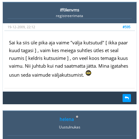
iff0lenvms
registreerimata
19-12-2009, 22:12
#595
Sai ka siis üle pika aja vaime "välja kutsutud" [ ikka paar
kuud tagasi ] , vaim kes meiega suhtles ütles et seal
ruumis [ keldris kutsusime ] , on veel koos temaga kuus
vaimu. Nii juhtub kui nad saatmatta jätta. Mina igatahes
usun seda vaimude väljakutsumist.
helena
Uustulnukas