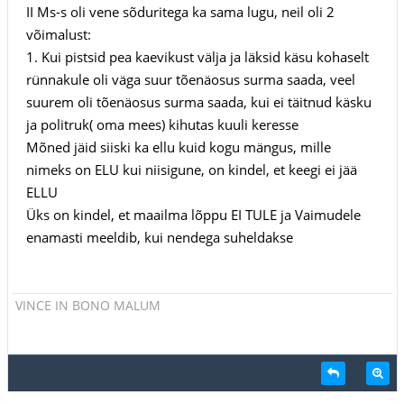
II Ms-s oli vene sõduritega ka sama lugu, neil oli 2
võimalust:
1. Kui pistsid pea kaevikust välja ja läksid käsu kohaselt
rünnakule oli väga suur tõenäosus surma saada, veel
suurem oli tõenäosus surma saada, kui ei täitnud käsku
ja politruk( oma mees) kihutas kuuli keresse
Mõned jäid siiski ka ellu kuid kogu mängus, mille
nimeks on ELU kui niisigune, on kindel, et keegi ei jää
ELLU
Üks on kindel, et maailma lõppu EI TULE ja Vaimudele
enamasti meeldib, kui nendega suheldakse
VINCE IN BONO MALUM