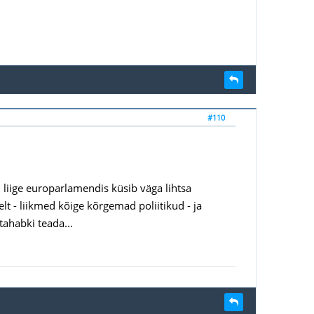
#110
 liige europarlamendis küsib väga lihtsa
t - liikmed kõige kõrgemad poliitikud - ja
tahabki teada...