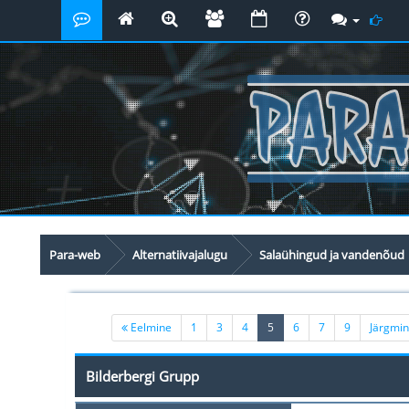
Para-web
Alternatiivajalugu
Salaühingud ja vandenõud
(current)
Eelmine
1
3
4
5
6
7
9
Järgmi
Bilderbergi Grupp