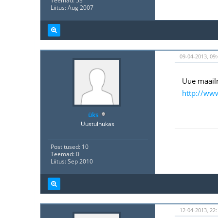
Teemad: 53
Liitus: Aug 2007
09-04-2013, 09:
Uue maailm
http://ww
üks
Uustulnukas
Postitused: 10
Teemad: 0
Liitus: Sep 2010
12-04-2013, 22: