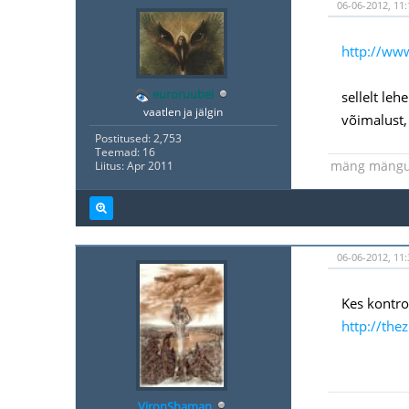
06-06-2012, 11:
http://ww
euroruubel
sellelt leh
vaatlen ja jälgin
võimalust,
Postitused: 2,753
Teemad: 16
mäng mäng
Liitus: Apr 2011
06-06-2012, 11:
Kes kontro
http://the
VironShaman