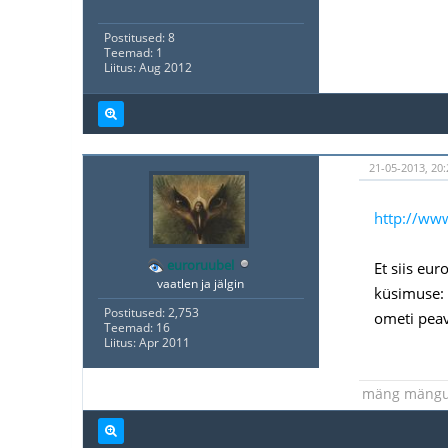
Postitused: 8
Teemad: 1
Liitus: Aug 2012
21-05-2013, 20:
http://ww
euroruubel
Et siis eu
vaatlen ja jälgin
küsimuse: 
Postitused: 2,753
ometi peav
Teemad: 16
Liitus: Apr 2011
mäng mäng