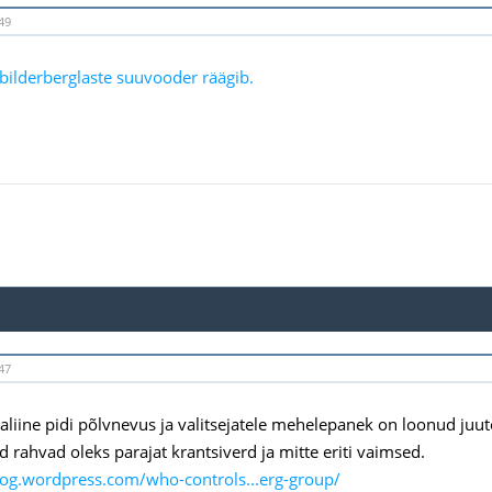
49
bilderberglaste suuvooder räägib.
47
liine pidi põlvnevus ja valitsejatele mehelepanek on loonud juute 
d rahvad oleks parajat krantsiverd ja mitte eriti vaimsed.
zog.wordpress.com/who-controls...erg-group/