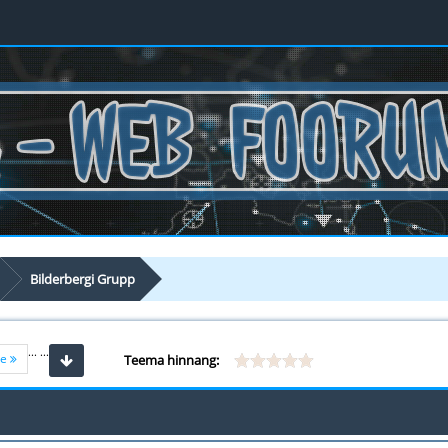
Bilderbergi Grupp
...
...
ne
Teema hinnang: