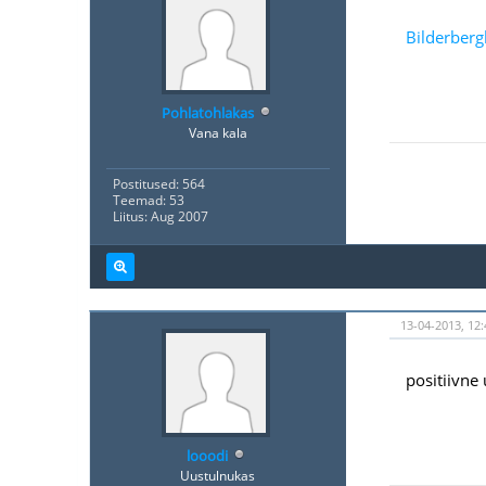
Bilderberg
Pohlatohlakas
Vana kala
Postitused: 564
Teemad: 53
Liitus: Aug 2007
13-04-2013, 12:
positiivne
looodi
Uustulnukas