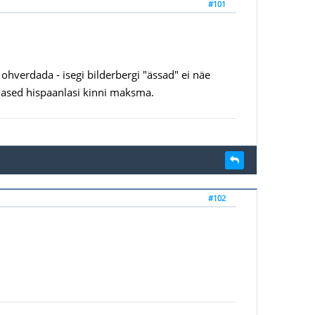
#101
 ohverdada - isegi bilderbergi "ässad" ei näe
slased hispaanlasi kinni maksma.
#102