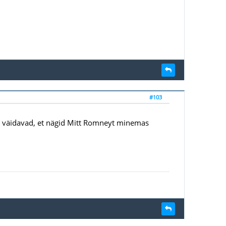
#103
" väidavad, et nägid Mitt Romneyt minemas