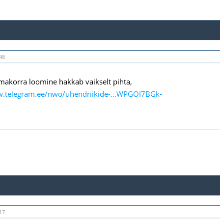
48
akorra loomine hakkab vaikselt pihta,
w.telegram.ee/nwo/uhendriikide-...WPGOI7BGk-
17