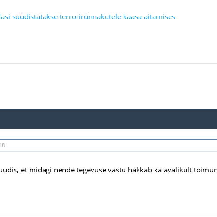
lasi süüdistatakse terrorirünnakutele kaasa aitamises
48
 uudis, et midagi nende tegevuse vastu hakkab ka avalikult toim