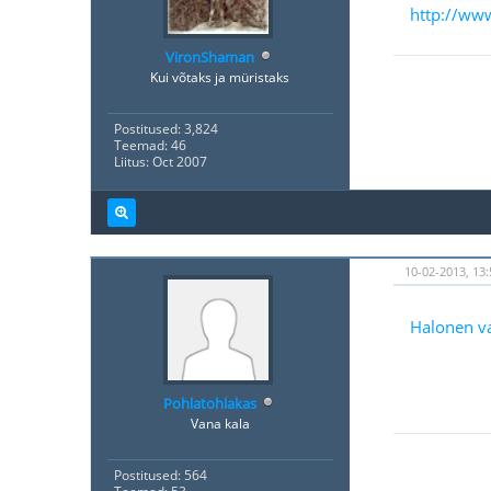
http://www
VironShaman
Kui võtaks ja müristaks
Postitused: 3,824
Teemad: 46
Liitus: Oct 2007
10-02-2013, 13:
Halonen va
Pohlatohlakas
Vana kala
Postitused: 564