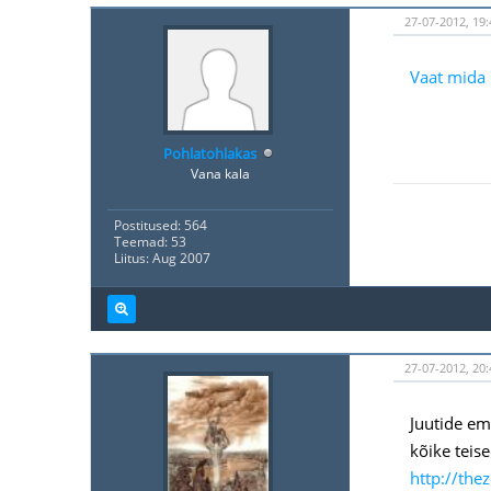
27-07-2012, 19:
Vaat mida 
Pohlatohlakas
Vana kala
Postitused: 564
Teemad: 53
Liitus: Aug 2007
27-07-2012, 20:
Juutide ema
kõike teise
http://the