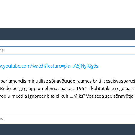
25
w.youtube.com/watch?feature=pla...A5jNylGgds
roparlamendis minutilise sõnavõttude raames briti iseseisvuspartei
Bilderbergi grupp on olemas aastast 1954 - kohtutakse regulaarsel
oolu meedia ignoreerib täielikult....Miks? Vot seda see sõnavõtja 
us