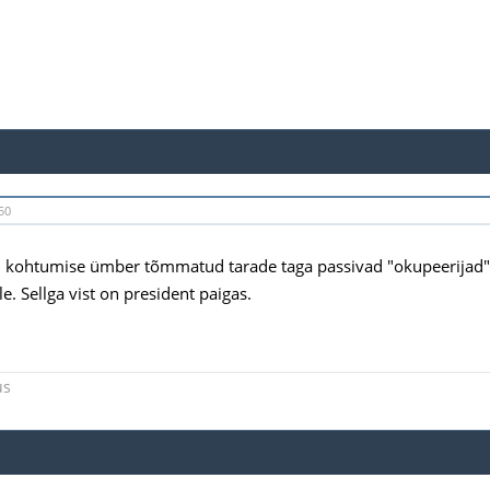
50
i kohtumise ümber tõmmatud tarade taga passivad "okupeerijad
e. Sellga vist on president paigas.
us