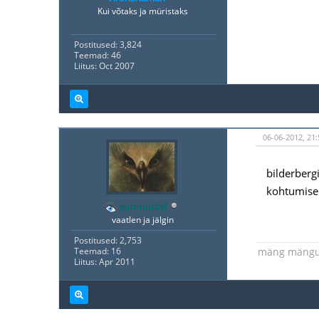
Kui võtaks ja müristaks
Postitused: 3,824
Teemad: 46
Liitus: Oct 2007
06-06-2012, 21:
bilderberg
kohtumisel
euroruubel
vaatlen ja jälgin
Postitused: 2,753
mäng mäng
Teemad: 16
Liitus: Apr 2011