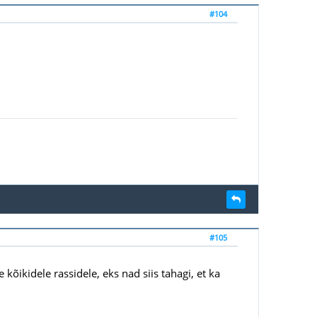
#104
#105
kõikidele rassidele, eks nad siis tahagi, et ka