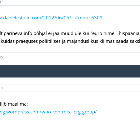
12
w.danielestulin.com/2012/06/05/...#more-6309
elt pärineva info põhjal ei jää muud üle kui "euro nimel" hispaania
 kuidas praeguses poliitilises ja majanduslikus kliimas saada sak
us
31
llib maailma:
zog.wordpress.com/who-controls...erg-group/