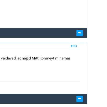
#103
" väidavad, et nägid Mitt Romneyt minemas