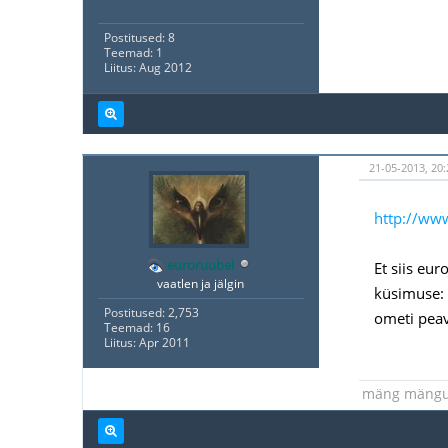
Postitused: 8
Teemad: 1
Liitus: Aug 2012
21-05-2013, 20:
http://ww
euroruubel
Et siis eu
vaatlen ja jälgin
küsimuse: 
Postitused: 2,753
ometi peav
Teemad: 16
Liitus: Apr 2011
mäng mäng