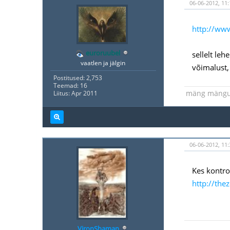
06-06-2012, 11:
http://ww
euroruubel
sellelt leh
vaatlen ja jälgin
võimalust,
Postitused: 2,753
Teemad: 16
mäng mäng
Liitus: Apr 2011
06-06-2012, 11:
Kes kontro
http://the
VironShaman