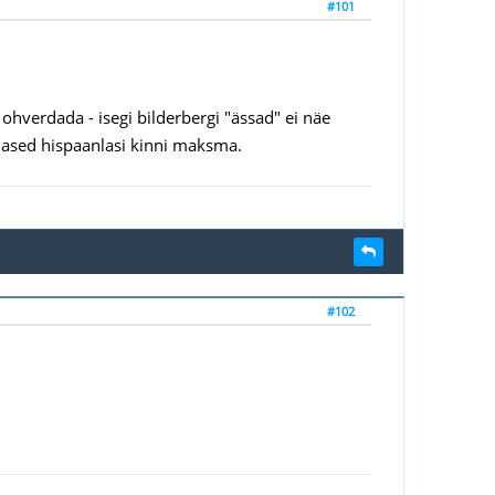
#101
 ohverdada - isegi bilderbergi "ässad" ei näe
slased hispaanlasi kinni maksma.
#102