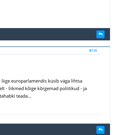
#110
 liige europarlamendis küsib väga lihtsa
t - liikmed kõige kõrgemad poliitikud - ja
tahabki teada...