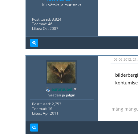
Kui võtaks ja müristaks
Postitused: 3,824
Teemad: 46
Liitus: Oct 2007
06-06-2012, 21:
bilderberg
kohtumisel
euroruubel
vaatlen ja jälgin
Postitused: 2,753
mäng mäng
Teemad: 16
Liitus: Apr 2011