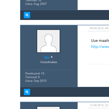
Teemad: 53
Liitus: Aug 2007
09-04-2013, 09:
Uue maailm
http://ww
üks
Uustulnukas
Postitused: 10
Teemad: 0
Liitus: Sep 2010
12-04-2013, 22: