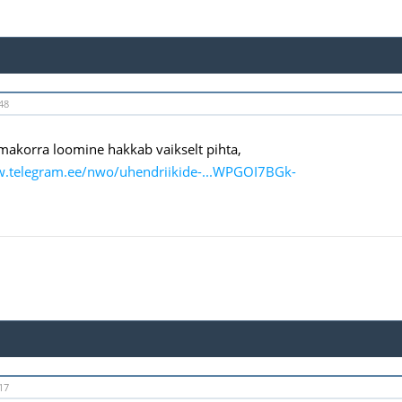
48
akorra loomine hakkab vaikselt pihta,
w.telegram.ee/nwo/uhendriikide-...WPGOI7BGk-
17