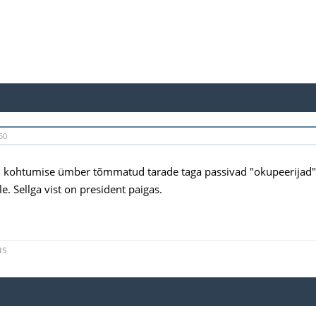
50
i kohtumise ümber tõmmatud tarade taga passivad "okupeerijad
e. Sellga vist on president paigas.
us