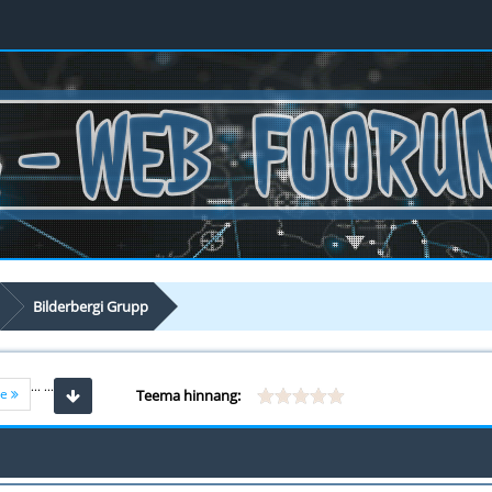
Bilderbergi Grupp
...
...
ne
Teema hinnang: