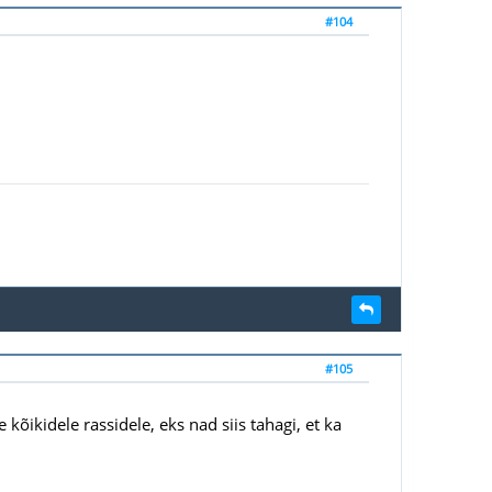
#104
#105
kõikidele rassidele, eks nad siis tahagi, et ka