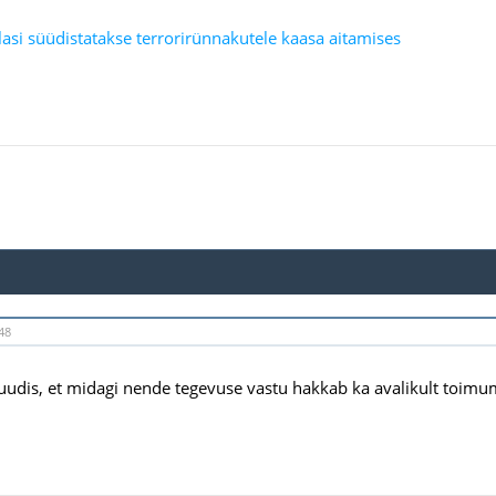
lasi süüdistatakse terrorirünnakutele kaasa aitamises
48
 uudis, et midagi nende tegevuse vastu hakkab ka avalikult toim