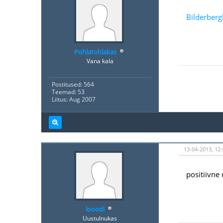
Bilderberg
Pohlatohlakas
Vana kala
Postitused: 564
Teemad: 53
Liitus: Aug 2007
13-04-2013, 12:
positiivne
looodi
Uustulnukas