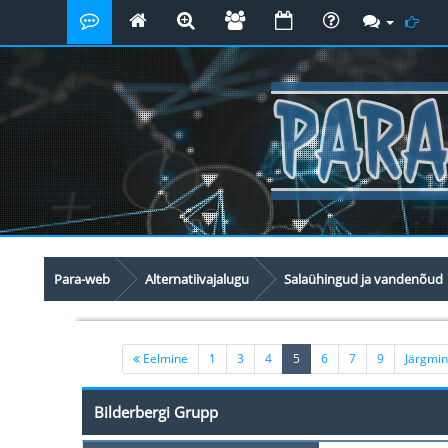
Para-web
Alternatiivajalugu
Salaühingud ja vandenõud
(current)
Eelmine
1
3
4
5
6
7
9
Järgmi
Bilderbergi Grupp