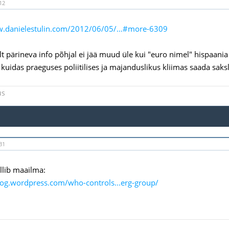
12
w.danielestulin.com/2012/06/05/...#more-6309
elt pärineva info põhjal ei jää muud üle kui "euro nimel" hispaania
 kuidas praeguses poliitilises ja majanduslikus kliimas saada sak
us
31
llib maailma:
zog.wordpress.com/who-controls...erg-group/