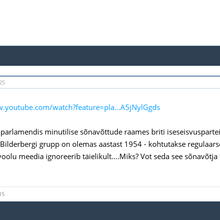
25
w.youtube.com/watch?feature=pla...A5jNylGgds
roparlamendis minutilise sõnavõttude raames briti iseseisvuspartei
Bilderbergi grupp on olemas aastast 1954 - kohtutakse regulaarsel
oolu meedia ignoreerib täielikult....Miks? Vot seda see sõnavõtja 
us