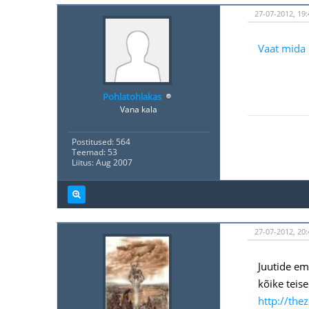
27-07-2012, 19:
Vaat mida 
Pohlatohlakas
Vana kala
Postitused: 564
Teemad: 53
Liitus: Aug 2007
27-07-2012, 20:
Juutide ema
kõike teise
http://the