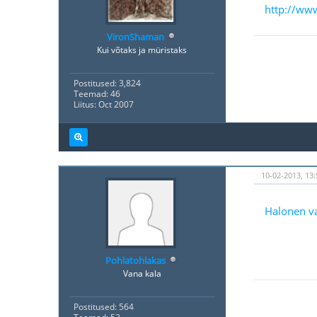
http://www
VironShaman
Kui võtaks ja müristaks
Postitused: 3,824
Teemad: 46
Liitus: Oct 2007
10-02-2013, 13:
Halonen va
Pohlatohlakas
Vana kala
Postitused: 564