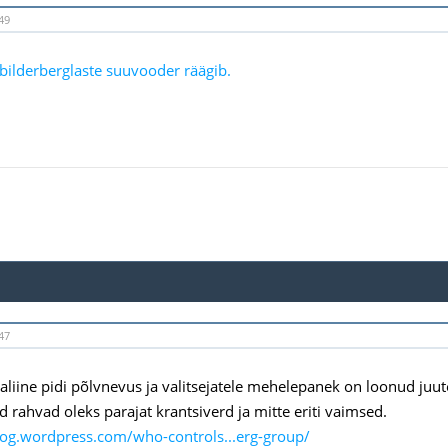
49
bilderberglaste suuvooder räägib.
47
liine pidi põlvnevus ja valitsejatele mehelepanek on loonud juute 
d rahvad oleks parajat krantsiverd ja mitte eriti vaimsed.
zog.wordpress.com/who-controls...erg-group/