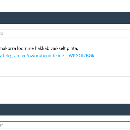
48
akorra loomine hakkab vaikselt pihta,
w.telegram.ee/nwo/uhendriikide-...WPGOI7BGk-
17