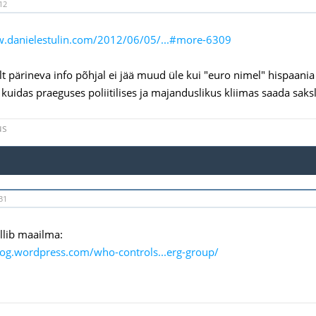
12
w.danielestulin.com/2012/06/05/...#more-6309
elt pärineva info põhjal ei jää muud üle kui "euro nimel" hispaania
 kuidas praeguses poliitilises ja majanduslikus kliimas saada sak
us
31
llib maailma:
zog.wordpress.com/who-controls...erg-group/