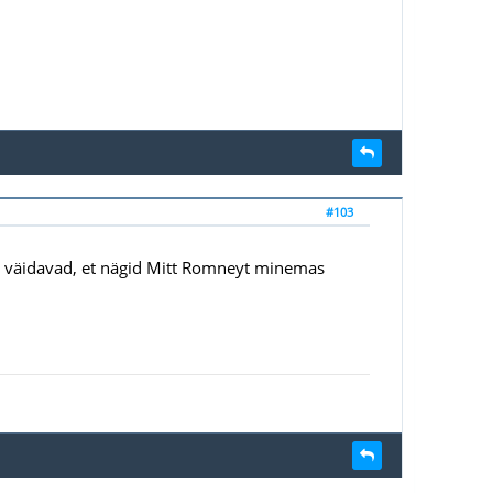
#103
" väidavad, et nägid Mitt Romneyt minemas