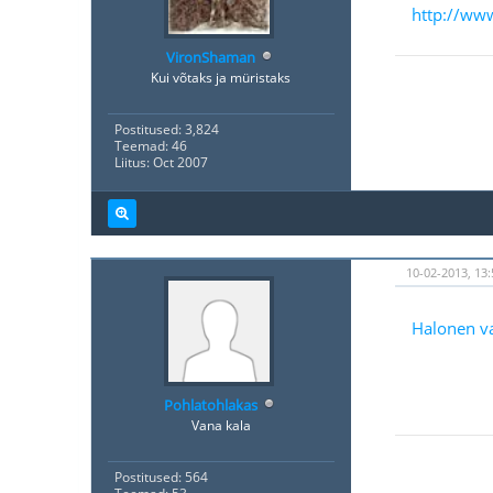
http://www
VironShaman
Kui võtaks ja müristaks
Postitused: 3,824
Teemad: 46
Liitus: Oct 2007
10-02-2013, 13:
Halonen va
Pohlatohlakas
Vana kala
Postitused: 564