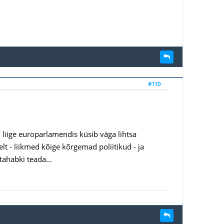
#110
 liige europarlamendis küsib väga lihtsa
t - liikmed kõige kõrgemad poliitikud - ja
tahabki teada...