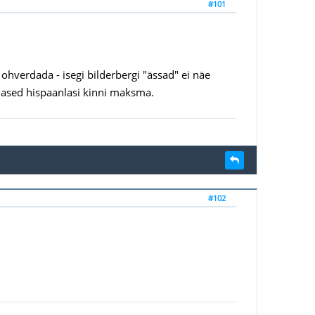
#101
 ohverdada - isegi bilderbergi "ässad" ei näe
slased hispaanlasi kinni maksma.
#102