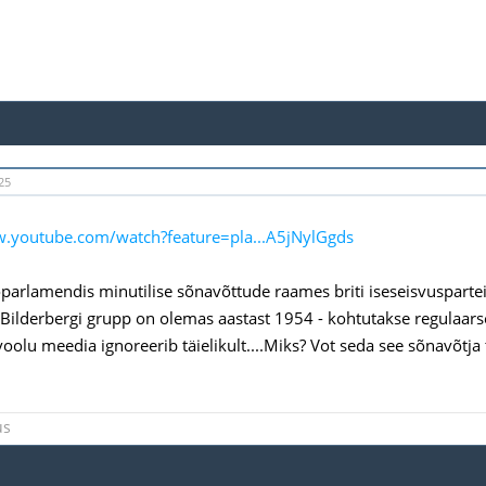
25
w.youtube.com/watch?feature=pla...A5jNylGgds
roparlamendis minutilise sõnavõttude raames briti iseseisvuspartei
Bilderbergi grupp on olemas aastast 1954 - kohtutakse regulaarsel
oolu meedia ignoreerib täielikult....Miks? Vot seda see sõnavõtja 
us