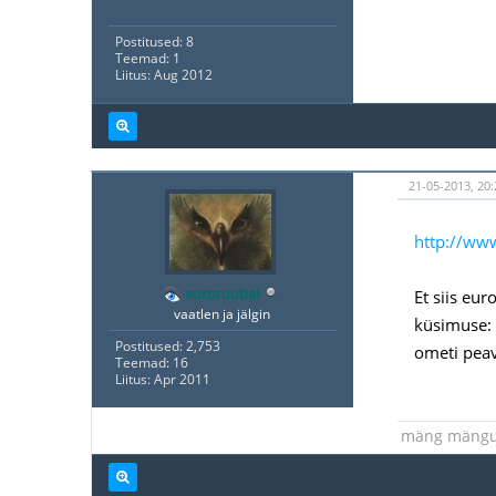
Postitused: 8
Teemad: 1
Liitus: Aug 2012
21-05-2013, 20:
http://ww
euroruubel
Et siis eu
vaatlen ja jälgin
küsimuse: 
Postitused: 2,753
ometi peav
Teemad: 16
Liitus: Apr 2011
mäng mäng