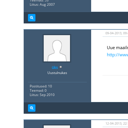
Teemad: 53
Liitus: Aug 2007
09-04-2013, 09:
Uue maailm
http://ww
üks
Uustulnukas
Postitused: 10
Teemad: 0
Liitus: Sep 2010
12-04-2013, 22: