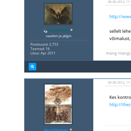
06-06-2012, 11:
http://ww
euroruubel
sellelt leh
vaatlen ja jälgin
võimalust,
Postitused: 2,753
Teemad: 16
mäng mäng
Liitus: Apr 2011
06-06-2012, 11:
Kes kontro
http://the
VironShaman