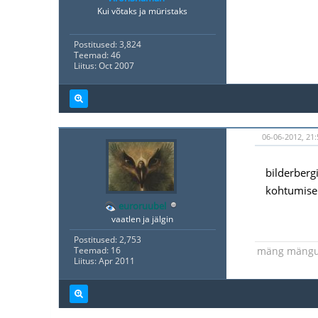
Kui võtaks ja müristaks
Postitused: 3,824
Teemad: 46
Liitus: Oct 2007
06-06-2012, 21:
bilderberg
kohtumisel
euroruubel
vaatlen ja jälgin
Postitused: 2,753
mäng mäng
Teemad: 16
Liitus: Apr 2011