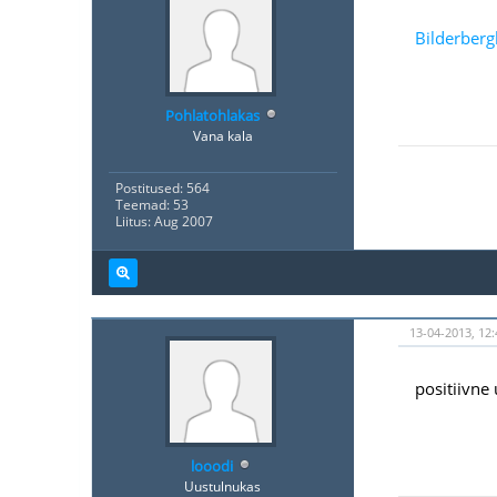
Bilderberg
Pohlatohlakas
Vana kala
Postitused: 564
Teemad: 53
Liitus: Aug 2007
13-04-2013, 12:
positiivne
looodi
Uustulnukas