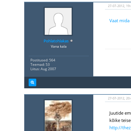
27-07-2012, 19:
Vaat mida 
Pohlatohlakas
Vana kala
Postitused: 564
Teemad: 53
Liitus: Aug 2007
27-07-2012, 20:
Juutide ema
kõike teise
http://the