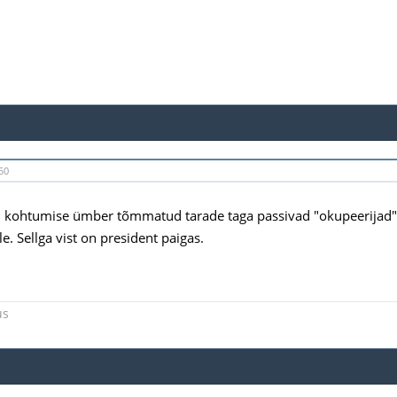
50
i kohtumise ümber tõmmatud tarade taga passivad "okupeerijad
e. Sellga vist on president paigas.
us