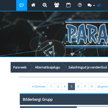
Para-web
Alternatiivajalugu
Salaühingud ja vandenõud
(current)
Eelmine
1
3
4
5
6
7
9
Järgmi
Bilderbergi Grupp