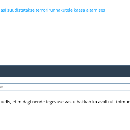
lasi süüdistatakse terrorirünnakutele kaasa aitamises
48
 uudis, et midagi nende tegevuse vastu hakkab ka avalikult toim