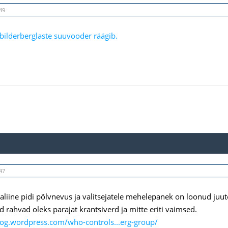
49
bilderberglaste suuvooder räägib.
47
liine pidi põlvnevus ja valitsejatele mehelepanek on loonud juute 
d rahvad oleks parajat krantsiverd ja mitte eriti vaimsed.
zog.wordpress.com/who-controls...erg-group/