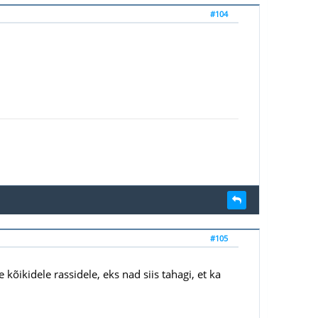
#104
#105
kõikidele rassidele, eks nad siis tahagi, et ka