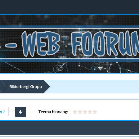
Bilderbergi Grupp
...
...
ne
Teema hinnang: