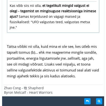
Kas võib siis nii olla,
et tegelikult mingid valgust ei
olegi - tegemist on mingisuguse reaktsiooniga inimese
ajus?
Samas kirjeldused on vägagi maised ja
füüsikalised: "UFO valgustas teed, valgustas metsa
jne."
Täitsa võibki nii olla, kuid mina ei ole see, kes ütleb mis
täpselt toimus (b)... ehk me reageerime mingile sondile,
portaalilne, energia liigutamisele jne..selliselt, aga jah,
see oli midagi võõrast. Lisaks veel niipalju, et toona
selline valgusefektide aktiivus ei toimunud seal alati vaid
mingi ajahetk tekkis ja siis kadus alatiseks.
Zhao Cong - 牧 Shapherd
Byron Metcalf - Heart Warriors