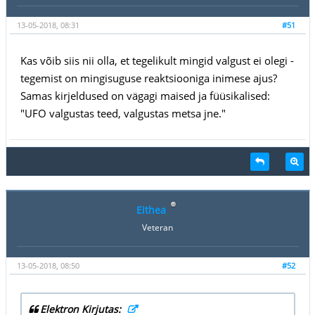
13-05-2018, 08:31
#51
Kas võib siis nii olla, et tegelikult mingid valgust ei olegi -
tegemist on mingisuguse reaktsiooniga inimese ajus?
Samas kirjeldused on vägagi maised ja füüsikalised:
"UFO valgustas teed, valgustas metsa jne."
Eithea
Veteran
13-05-2018, 08:50
#52
Elektron Kirjutas: