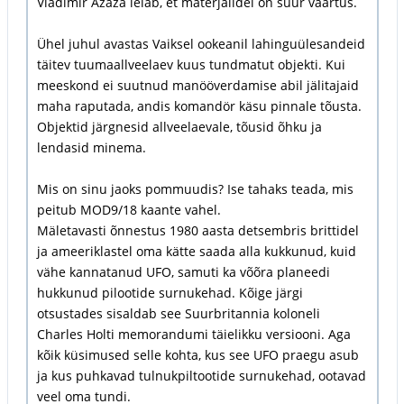
Vladimir Ažaža leiab, et materjalidel on suur väärtus.
Ühel juhul avastas Vaiksel ookeanil lahinguülesandeid
täitev tuumaallveelaev kuus tundmatut objekti. Kui
meeskond ei suutnud manööverdamise abil jälitajaid
maha raputada, andis komandör käsu pinnale tõusta.
Objektid järgnesid allveelaevale, tõusid õhku ja
lendasid minema.
Mis on sinu jaoks pommuudis? Ise tahaks teada, mis
peitub MOD9/18 kaante vahel.
Mäletavasti õnnestus 1980 aasta detsembris brittidel
ja ameeriklastel oma kätte saada alla kukkunud, kuid
vähe kannatanud UFO, samuti ka võõra planeedi
hukkunud pilootide surnukehad. Kõige järgi
otsustades sisaldab see Suurbritannia koloneli
Charles Holti memorandumi täielikku versiooni. Aga
kõik küsimused selle kohta, kus see UFO praegu asub
ja kus puhkavad tulnukpiltootide surnukehad, ootavad
veel oma tundi.