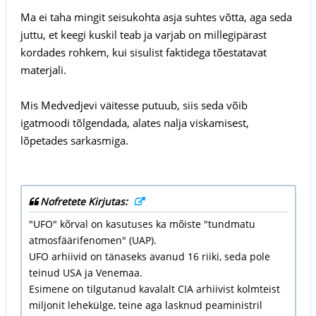
Ma ei taha mingit seisukohta asja suhtes võtta, aga seda
juttu, et keegi kuskil teab ja varjab on millegipärast
kordades rohkem, kui sisulist faktidega tõestatavat
materjali.
Mis Medvedjevi väitesse putuub, siis seda võib
igatmoodi tõlgendada, alates nalja viskamisest,
lõpetades sarkasmiga.
Nofretete Kirjutas:
"UFO" kõrval on kasutuses ka mõiste "tundmatu
atmosfäärifenomen" (UAP).
UFO arhiivid on tänaseks avanud 16 riiki, seda pole
teinud USA ja Venemaa.
Esimene on tilgutanud kavalalt CIA arhiivist kolmteist
miljonit lehekülge, teine aga lasknud peaministril