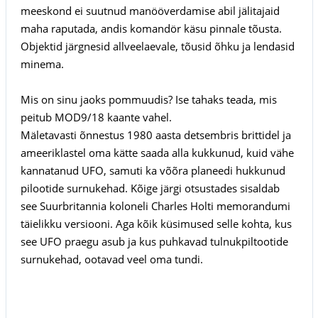
meeskond ei suutnud manööverdamise abil jälitajaid
maha raputada, andis komandör käsu pinnale tõusta.
Objektid järgnesid allveelaevale, tõusid õhku ja lendasid
minema.
Mis on sinu jaoks pommuudis? Ise tahaks teada, mis
peitub MOD9/18 kaante vahel.
Mäletavasti õnnestus 1980 aasta detsembris brittidel ja
ameeriklastel oma kätte saada alla kukkunud, kuid vähe
kannatanud UFO, samuti ka võõra planeedi hukkunud
pilootide surnukehad. Kõige järgi otsustades sisaldab
see Suurbritannia koloneli Charles Holti memorandumi
täielikku versiooni. Aga kõik küsimused selle kohta, kus
see UFO praegu asub ja kus puhkavad tulnukpiltootide
surnukehad, ootavad veel oma tundi.