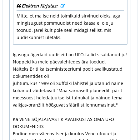
Elektron Kirjutas:
Mitte, et ma ise neid toimikuid sirvinud oleks, aga
mingisugust pommuudist need kaasa ei ole ju
toonud. Järelikult pole seal midagi sellist, mis
uudiskünnist ületaks.
Igasugu ägedaid uudiseid on UFO-failid sisaldanud ju!
Noppeid ka meie päevalehtedes ära toodud.
Näiteks Briti kaitseministeeriumi poolt avalikustatud
dokumentides oli
juhtum, kus 1989 oli Suffolki lähistel jalutanud naine
kohanud väidetavalt "Maa-sarnaselt planeedilt pärit
meessoost heledajuukselist tulnukat ja näinud tema
valkjas-oranžilt hõõguvat sfäärilist lennumasinat."
Ka VENE SÕJALAEVASTIK AVALIKUSTAS OMA UFO-
DOKUMENDID:
Endine mereväeohvitser ja kuulus Vene ufouurija