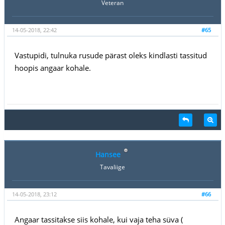
Veteran
14-05-2018, 22:42
#65
Vastupidi, tulnuka rusude pärast oleks kindlasti tassitud
hoopis angaar kohale.
Hansee
Tavaliige
14-05-2018, 23:12
#66
Angaar tassitakse siis kohale, kui vaja teha süva (