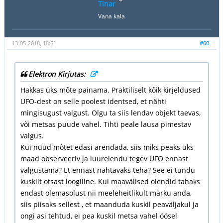
Tinar
Vana kala
13-05-2018, 18:51
#60
Elektron Kirjutas:
Hakkas üks mõte painama. Praktiliselt kõik kirjeldused
UFO-dest on selle poolest identsed, et nähti
mingisugust valgust. Olgu ta siis lendav objekt taevas,
või metsas puude vahel. Tihti peale lausa pimestav
valgus.
Kui nüüd mõtet edasi arendada, siis miks peaks üks
maad observeeriv ja luurelendu tegev UFO ennast
valgustama? Et ennast nähtavaks teha? See ei tundu
kuskilt otsast loogiline. Kui maavälised olendid tahaks
endast olemasolust nii meeleheitlikult märku anda,
siis piisaks sellest , et maanduda kuskil peaväljakul ja
ongi asi tehtud, ei pea kuskil metsa vahel öösel