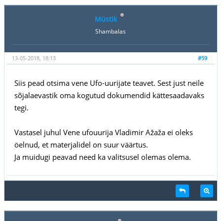
Müstik
Shambalas
13-05-2018, 18:13
#59
Siis pead otsima vene Ufo-uurijate teavet. Sest just neile
sõjalaevastik oma kogutud dokumendid kättesaadavaks
tegi.
Vastasel juhul Vene ufouurija Vladimir Ažaža ei oleks
öelnud, et materjalidel on suur väärtus.
Ja muidugi peavad need ka valitsusel olemas olema.