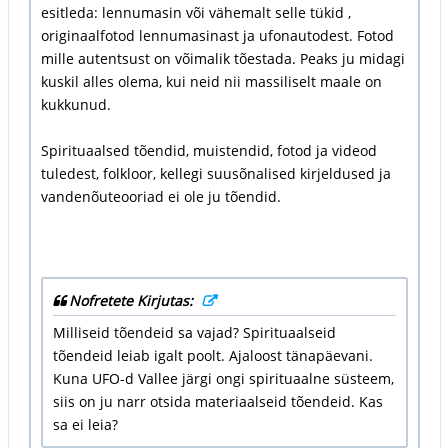
esitleda: lennumasin või vähemalt selle tükid ,
originaalfotod lennumasinast ja ufonautodest. Fotod
mille autentsust on võimalik tõestada. Peaks ju midagi
kuskil alles olema, kui neid nii massiliselt maale on
kukkunud.
Spirituaalsed tõendid, muistendid, fotod ja videod
tuledest, folkloor, kellegi suusõnalised kirjeldused ja
vandenõuteooriad ei ole ju tõendid.
Nofretete Kirjutas:
Milliseid tõendeid sa vajad? Spirituaalseid
tõendeid leiab igalt poolt. Ajaloost tänapäevani.
Kuna UFO-d Vallee järgi ongi spirituaalne süsteem,
siis on ju narr otsida materiaalseid tõendeid. Kas
sa ei leia?