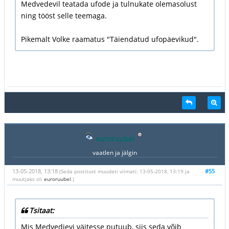
Medvedevil teatada ufode ja tulnukate olemasolust
ning tööst selle teemaga.
Pikemalt Volke raamatus "Täiendatud ufopäevikud".
euroruubel
vaatlen ja jälgin
13-05-2018, 13:18
#55
(Seda postitust muudeti viimati: 13-05-2018, 13:19 ja
muutjaks oli
euroruubel
.)
Tsitaat:
Mis Medvedjevi väitesse putuub, siis seda võib