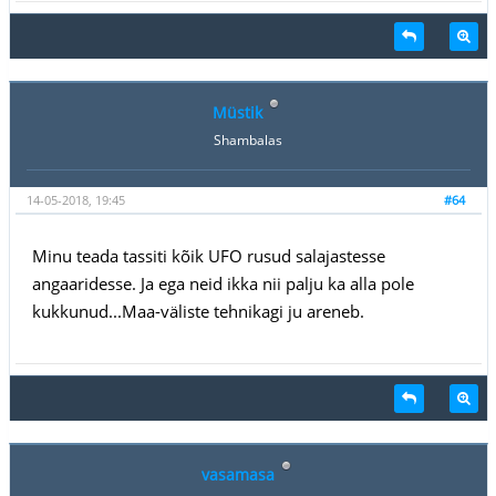
Müstik
Shambalas
14-05-2018, 19:45
#64
Minu teada tassiti kõik UFO rusud salajastesse
angaaridesse. Ja ega neid ikka nii palju ka alla pole
kukkunud...Maa-väliste tehnikagi ju areneb.
vasamasa