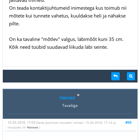
On teada kontaktijuhtumeid inimestega kus toimub nii
mõtete kui tunnete vahetus, kuuldakse heli ja nähakse
pilte.
On ka tavaline "mõtlev" valgus, läbimõõt kuni 35 cm.
Kõik need tüübid suudavad liikuda läbi seinte.
Hansee
Tavaliige
15-05-2018, 17:03
#69
(Seda postitust muudeti viimati: 15-05-2018, 17:14 ja
muutjaks oli
Hansee
.)