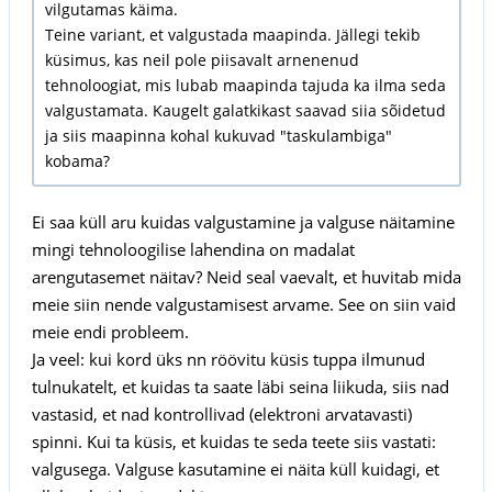
vilgutamas käima.
Teine variant, et valgustada maapinda. Jällegi tekib
küsimus, kas neil pole piisavalt arnenenud
tehnoloogiat, mis lubab maapinda tajuda ka ilma seda
valgustamata. Kaugelt galatkikast saavad siia sõidetud
ja siis maapinna kohal kukuvad "taskulambiga"
kobama?
Ei saa küll aru kuidas valgustamine ja valguse näitamine
mingi tehnoloogilise lahendina on madalat
arengutasemet näitav? Neid seal vaevalt, et huvitab mida
meie siin nende valgustamisest arvame. See on siin vaid
meie endi probleem.
Ja veel: kui kord üks nn röövitu küsis tuppa ilmunud
tulnukatelt, et kuidas ta saate läbi seina liikuda, siis nad
vastasid, et nad kontrollivad (elektroni arvatavasti)
spinni. Kui ta küsis, et kuidas te seda teete siis vastati:
valgusega. Valguse kasutamine ei näita küll kuidagi, et