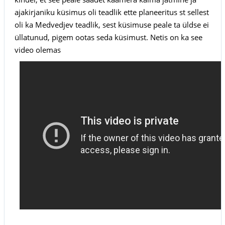
ajakirjaniku küsimus oli teadlik ette planeeritus st sellest
oli ka Medvedjev teadlik, sest küsimuse peale ta üldse ei
üllatunud, pigem ootas seda küsimust. Netis on ka see
video olemas