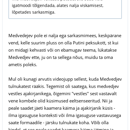
igatmoodi tõlgendada, alates nalja viskamisest,
lõpetades sarkasmiga.
Medvedejev pole ei nalja ega sarkasmimees, keskpärane
vend, kelle suurim pluss on olla Putini peksukott, st kui
on midagi kehvasti või on ebamugav teema, lükatakse
Medvedjev ette, ju on ta sellega nõus, muidu ta oma
ametis poleks.
Mul oli kunagi arvutis videojupp sellest, kuda Medvedjev
tulnukatest rääkis. Tegemist oli saatega, kus medvedjev
vestles ajakirjanikega, õigemini "vestles" sest vastavalt
vene kombele olid küsimused eeltsenseeritud. Nii ja
peale saadet jäeti kaamera käima ja ajakirjanik küsis -
ilma igasuguse konteksti või ilma igasuguse vastavusega
saate formaadile - järsku tulnukate koha. Võib olla
kindel, et see peale saadet kaamera käima jätmine ja