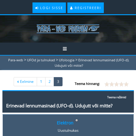
LOGI SISSE
REGISTREERI
>
>
>
Para-web
UFOd ja tulnukad
Ufoloogia
Erinevad lennumasinad (UFO-d).
Udujutt või mitte?
(current)
Eelmine
1
2
3
Teema hinnang:
Teema režiimid
Erinevad lennumasinad (UFO-d). Udujutt või mitte?
Elektron
Uustulnukas