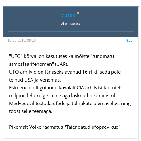
Müstik
Shambalas
13-05-2018, 09:28
#53
"UFO" kõrval on kasutuses ka mõiste "tundmatu
atmosfäärifenomen" (UAP).
UFO arhiivid on tänaseks avanud 16 riiki, seda pole
teinud USA ja Venemaa.
Esimene on tilgutanud kavalalt CIA arhiivist kolmteist
miljonit lehekülge, teine aga lasknud peaministril
Medvedevil teatada ufode ja tulnukate olemasolust ning
tööst selle teemaga.
Pikemalt Volke raamatus "Täiendatud ufopäevikud".