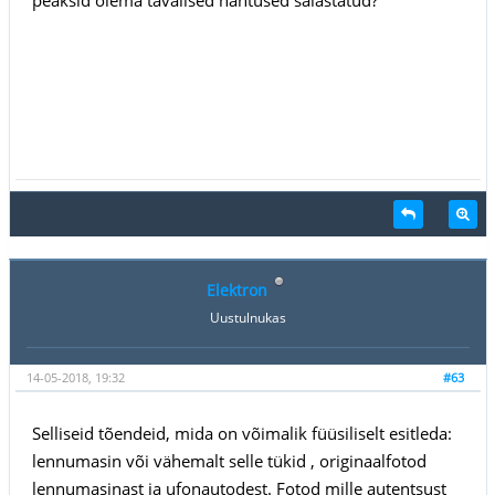
Elektron
Uustulnukas
14-05-2018, 19:32
#63
Selliseid tõendeid, mida on võimalik füüsiliselt esitleda:
lennumasin või vähemalt selle tükid , originaalfotod
lennumasinast ja ufonautodest. Fotod mille autentsust