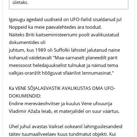
ületaks.
Igasugu ägedaid uudiseid on UFO-failid sisaldanud ju!
Noppeid ka meie päevalehtedes ära toodud.
Näiteks Briti kaitseministeeriumi poolt avalikustatud
dokumentides oli
juhtum, kus 1989 oli Suffolki lähistel jalutanud naine
kohanud väidetavalt "Maa-sarnaselt planeedilt pärit
meessoost heledajuukselist tulnukat ja näinud tema
valkjas-oranžilt hõõguvat sfäärilist lennumasinat."
Ka VENE SÕJALAEVASTIK AVALIKUSTAS OMA UFO-
DOKUMENDID:
Endine mereväeohvitser ja kuulus Vene ufouurija
Vladimir Ažaža leiab, et materjalidel on suur väärtus.
Ühel juhul avastas Vaiksel ookeanil lahinguülesandeid
täitev tuumaallveelaev kuus tundmatut objekti. Kui