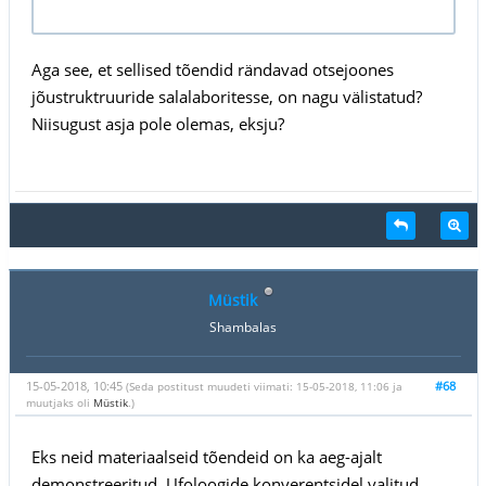
Aga see, et sellised tõendid rändavad otsejoones
jõustruktruuride salalaboritesse, on nagu välistatud?
Niisugust asja pole olemas, eksju?
Müstik
Shambalas
15-05-2018, 10:45
#68
(Seda postitust muudeti viimati: 15-05-2018, 11:06 ja
muutjaks oli
Müstik
.)
Eks neid materiaalseid tõendeid on ka aeg-ajalt
demonstreeritud. Ufoloogide konverentsidel valitud