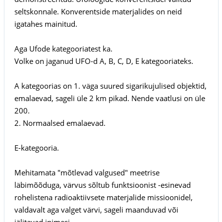
seltskonnale. Konverentside materjalides on neid
igatahes mainitud.
Aga Ufode kategooriatest ka.
Volke on jaganud UFO-d A, B, C, D, E kategooriateks.
A kategoorias on 1. väga suured sigarikujulised objektid,
emalaevad, sageli üle 2 km pikad. Nende vaatlusi on üle
200.
2. Normaalsed emalaevad.
E-kategooria.
Mehitamata "mõtlevad valgused" meetrise
läbimõõduga, värvus sõltub funktsioonist -esinevad
rohelistena radioaktiivsete materjalide missioonidel,
valdavalt aga valget värvi, sageli maanduvad või
jälitavad inimesi.