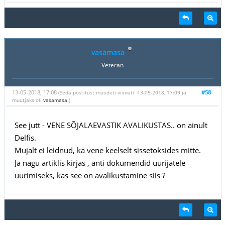
vasamasa
Veteran
13-05-2018, 17:08
#58
(Seda postitust muudeti viimati: 13-05-2018, 17:09 ja
muutjaks oli
vasamasa
.)
See jutt - VENE SÕJALAEVASTIK AVALIKUSTAS.. on ainult
Delfis.
Mujalt ei leidnud, ka vene keelselt sissetoksides mitte.
Ja nagu artiklis kirjas , anti dokumendid uurijatele
uurimiseks, kas see on avalikustamine siis ?