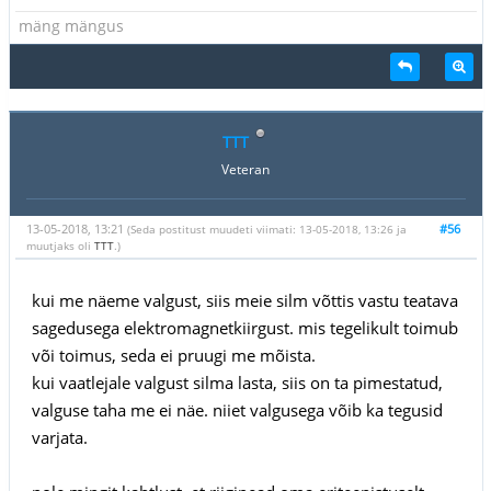
mäng mängus
TTT
Veteran
13-05-2018, 13:21
#56
(Seda postitust muudeti viimati: 13-05-2018, 13:26 ja
muutjaks oli
TTT
.)
kui me näeme valgust, siis meie silm võttis vastu teatava
sagedusega elektromagnetkiirgust. mis tegelikult toimub
või toimus, seda ei pruugi me mõista.
kui vaatlejale valgust silma lasta, siis on ta pimestatud,
valguse taha me ei näe. niiet valgusega võib ka tegusid
varjata.