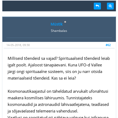
Müstik
Shambalas
14-05-2018, 09:30
#62
Milliseid tõendeid sa vajad? Spirituaalseid tõendeid leiab
igalt poolt. Ajaloost tänapäevani. Kuna UFO-d Vallee
järgi ongi spirituaalne süsteem, siis on ju narr otsida
materiaalseid tõendeid. Kas sa ei leia?
Kosmonautikaajastul on täheldatud arvukalt ufonähtusi
maakera kosmilises lähiruumis. Tunnistajateks
kosmonaudid ja astronaudid lähivaatlejatena, teadlased
ja sõjaväelased telemeeria vahendusel.
Vaatlusi on sooritatud nii nähtava valguse kui infrapuna