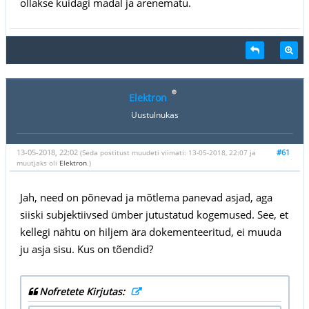
ollakse kuidagi madal ja arenematu.
Elektron
Uustulnukas
13-05-2018, 22:02
#61
(Seda postitust muudeti viimati: 13-05-2018, 22:07 ja
muutjaks oli
Elektron
.)
Jah, need on põnevad ja mõtlema panevad asjad, aga
siiski subjektiivsed ümber jutustatud kogemused. See, et
kellegi nähtu on hiljem ära dokementeeritud, ei muuda
ju asja sisu. Kus on tõendid?
Nofretete Kirjutas: