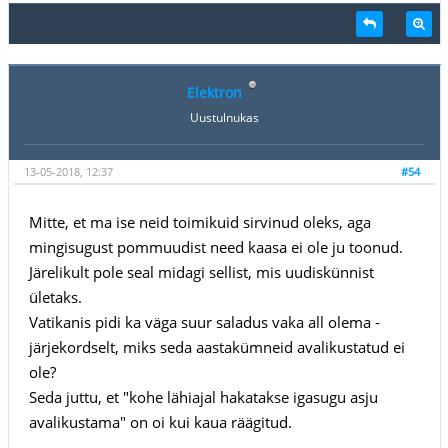
Elektron
Uustulnukas
13-05-2018, 12:37
#54
Mitte, et ma ise neid toimikuid sirvinud oleks, aga
mingisugust pommuudist need kaasa ei ole ju toonud.
Järelikult pole seal midagi sellist, mis uudiskünnist
ületaks.
Vatikanis pidi ka väga suur saladus vaka all olema -
järjekordselt, miks seda aastakümneid avalikustatud ei
ole?
Seda juttu, et "kohe lähiajal hakatakse igasugu asju
avalikustama" on oi kui kaua räägitud.