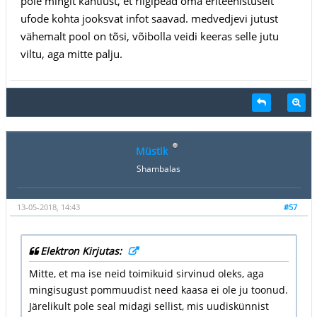
pole mingit kahtlust, et riigipead oma eriteenistuselt
ufode kohta jooksvat infot saavad. medvedjevi jutust
vähemalt pool on tõsi, võibolla veidi keeras selle jutu
viltu, aga mitte palju.
Müstik
Shambalas
13-05-2018, 14:43
#57
Elektron Kirjutas:
Mitte, et ma ise neid toimikuid sirvinud oleks, aga
mingisugust pommuudist need kaasa ei ole ju toonud.
Järelikult pole seal midagi sellist, mis uudiskünnist