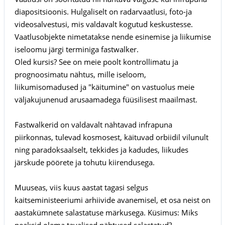
diapositsioonis. Hulgaliselt on radarvaatlusi, foto-ja
videosalvestusi, mis valdavalt kogutud keskustesse.
Vaatlusobjekte nimetatakse nende esinemise ja liikumise
iseloomu järgi terminiga fastwalker.
Oled kursis? See on meie poolt kontrollimatu ja
prognoosimatu nähtus, mille iseloom,
liikumisomadused ja "käitumine" on vastuolus meie
väljakujunenud arusaamadega füüsilisest maailmast.
Fastwalkerid on valdavalt nähtavad infrapuna
piirkonnas, tulevad kosmosest, käituvad orbiidil vilunult
ning paradoksaalselt, tekkides ja kadudes, liikudes
järskude pöörete ja tohutu kiirendusega.
Muuseas, viis kuus aastat tagasi selgus
kaitseministeeriumi arhiivide avanemisel, et osa neist on
aastakümnete salastatuse märkusega. Küsimus: Miks
peaksid olema tavalised nähtused salastatud?