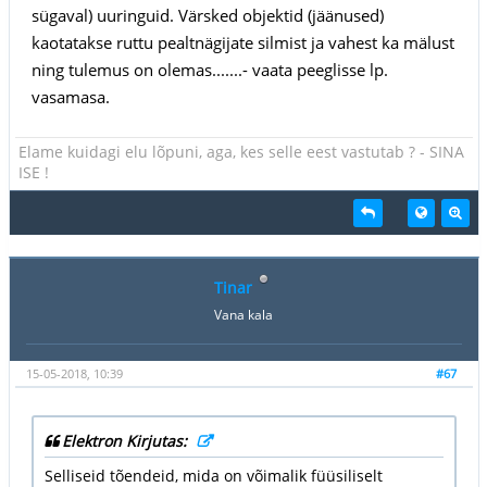
sügaval) uuringuid. Värsked objektid (jäänused)
kaotatakse ruttu pealtnägijate silmist ja vahest ka mälust
ning tulemus on olemas.......- vaata peeglisse lp.
vasamasa.
Elame kuidagi elu lõpuni, aga, kes selle eest vastutab ? - SINA
ISE !
Tinar
Vana kala
15-05-2018, 10:39
#67
Elektron Kirjutas:
Selliseid tõendeid, mida on võimalik füüsiliselt