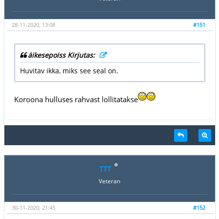
28-11-2020, 13:08
#151
äikesepoiss Kirjutas:
Huvitav ikka, miks see seal on.
Koroona hulluses rahvast lollitatakse
TTT
Veteran
30-11-2020, 21:45
#152