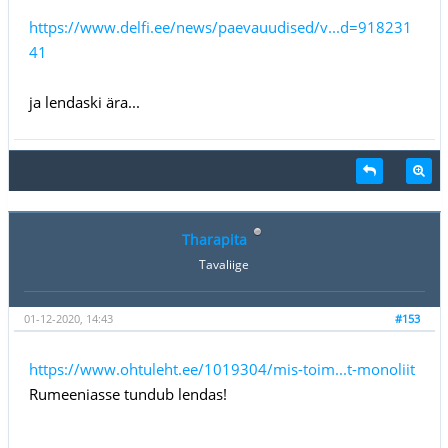
https://www.delfi.ee/news/paevauudised/v...d=918231
41
ja lendaski ära...
Tharapita
Tavaliige
01-12-2020, 14:43
#153
https://www.ohtuleht.ee/1019304/mis-toim...t-monoliit
Rumeeniasse tundub lendas!