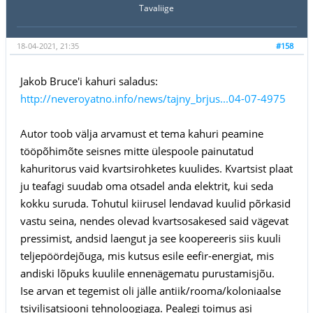
Tavaliige
18-04-2021, 21:35
#158
Jakob Bruce'i kahuri saladus:
http://neveroyatno.info/news/tajny_brjus...04-07-4975
Autor toob välja arvamust et tema kahuri peamine
tööpõhimõte seisnes mitte ülespoole painutatud
kahuritorus vaid kvartsirohketes kuulides. Kvartsist plaat
ju teafagi suudab oma otsadel anda elektrit, kui seda
kokku suruda. Tohutul kiirusel lendavad kuulid põrkasid
vastu seina, nendes olevad kvartsosakesed said vägevat
pressimist, andsid laengut ja see koopereeris siis kuuli
teljepöördejõuga, mis kutsus esile eefir-energiat, mis
andiski lõpuks kuulile ennenägematu purustamisjõu.
Ise arvan et tegemist oli jälle antiik/rooma/koloniaalse
tsivilisatsiooni tehnoloogiaga. Pealegi toimus asi