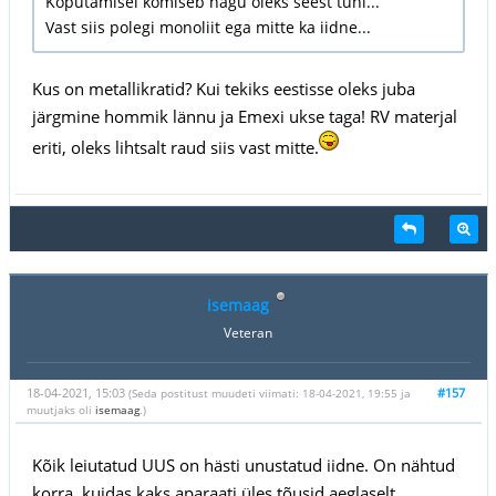
Koputamisel kõmiseb nagu oleks seest tühi...
Vast siis polegi monoliit ega mitte ka iidne...
Kus on metallikratid? Kui tekiks eestisse oleks juba
järgmine hommik lännu ja Emexi ukse taga! RV materjal
eriti, oleks lihtsalt raud siis vast mitte.
isemaag
Veteran
18-04-2021, 15:03
#157
(Seda postitust muudeti viimati: 18-04-2021, 19:55 ja
muutjaks oli
isemaag
.)
Kõik leiutatud UUS on hästi unustatud iidne. On nähtud
korra, kuidas kaks aparaati üles tõusid aeglaselt,