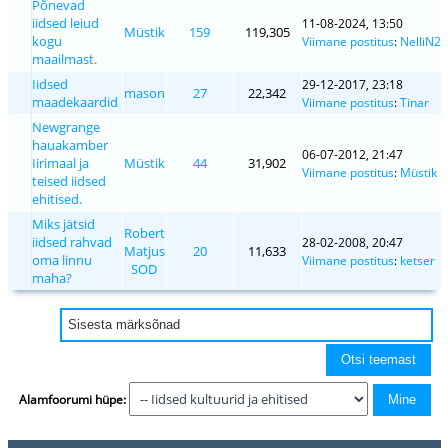
Põnevad
iidsed leiud
11-08-2024, 13:50
Müstik
159
119,305
kogu
Viimane postitus
:
NelliN2
maailmast.
Iidsed
29-12-2017, 23:18
mason
27
22,342
maadekaardid
Viimane postitus
:
Tinar
Newgrange
hauakamber
06-07-2012, 21:47
Iirimaal ja
Müstik
44
31,902
Viimane postitus
:
Müstik
teised iidsed
ehitised.
Miks jätsid
Robert
iidsed rahvad
28-02-2008, 20:47
Matjus
20
11,633
oma linnu
Viimane postitus
:
ketser
SOD
maha?
Alamfoorumi hüpe: