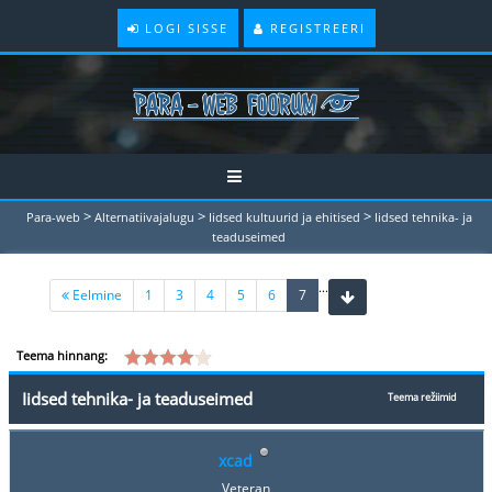
LOGI SISSE
REGISTREERI
>
>
>
Para-web
Alternatiivajalugu
Iidsed kultuurid ja ehitised
Iidsed tehnika- ja
teaduseimed
...
(current)
Eelmine
1
3
4
5
6
7
Teema hinnang:
Iidsed tehnika- ja teaduseimed
Teema režiimid
xcad
Veteran