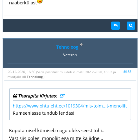
naaberkülast
Tehnoloog
Veteran
20-12-2020, 16:50
#155
(Seda postitust muudeti viimati: 20-12-2020, 16:52 ja
muutjaks oli
Tehnoloog
.)
Tharapita Kirjutas:
https://www.ohtuleht.ee/1019304/mis-toim...t-monoliit
Rumeeniasse tundub lendas!
Koputamisel kõmiseb nagu oleks seest tühi...
Vast siis polegi monoliit ega mitte ka iidne...