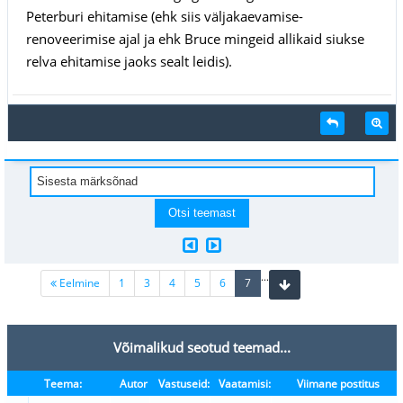
Peterburi ehitamise (ehk siis väljakaevamise-
renoveerimise ajal ja ehk Bruce mingeid allikaid siukse
relva ehitamise jaoks sealt leidis).
...
(current)
Eelmine
1
3
4
5
6
7
Võimalikud seotud teemad...
Teema:
Autor
Vastuseid:
Vaatamisi:
Viimane postitus