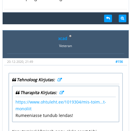
xcad
Veteran
20-12-2020, 21:49
#156
Tehnoloog Kirjutas:
Tharapita Kirjutas:
https://www.ohtuleht.ee/1019304/mis-toim...t-
monoliit
Rumeeniasse tundub lendas!