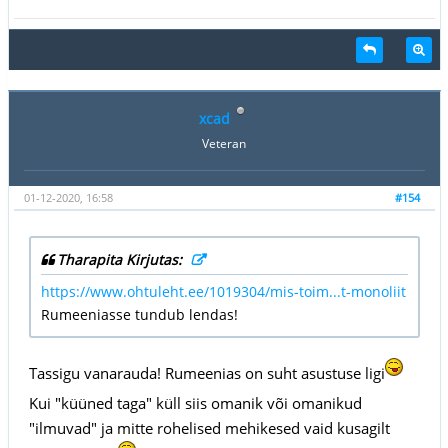
xcad
Veteran
01-12-2020, 16:58
#154
Tharapita Kirjutas:
https://www.ohtuleht.ee/1019304/mis-toim...t-monoliit
Rumeeniasse tundub lendas!
Tassigu vanarauda! Rumeenias on suht asustuse ligi
Kui "küüned taga" küll siis omanik või omanikud
"ilmuvad" ja mitte rohelised mehikesed vaid kusagilt