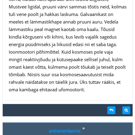
Mustvee ligidal, pruuni värvi sammas tõstis neid, kolmas
tuli vene poolt ja hakkas laskuma. Galvaanikast on
meeles et lämmastikhape annab pruuni auru. Vedela
lämmastiku peal magnet kaotab oma kaalu. Tõusid
kindla kõrguseni või kihini, kus levib vajalik sagedus
energia püüdmiseks ja liikusid edasi nii et saba taga.
Ioonmootori põhimõttel. Kuid kosmoses pole vaja
mingit reaktiivjõudu ja kütusepaake sellisel juhul, külm
omast käest võtta, külmema poolt tõukab ja teiselt poolt
tõmbab. Niisiis suur osa kosmosesaavutusist mida
rahvale näidatakse on täielik jura. Üks tuttav rääkis, et
oma kambaga ehitavad ufomootorit.
antiamerikanist